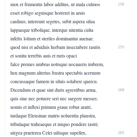
mox et frumentis labor additus, ut mala culmos
150
esset robigo segnisque horreret in aruis
carduus; intereunt segetes, subit aspera silua
lappaeque tribolique, interque nitentia culta
infelix lolium et steriles dominantur auenae.
quod nisi et adsiduis herbam insectabere rastris
155
et sonitu terrebis auis et ruris opaci
falce premes umbras uotisque uocaueris imbrem,
heu magnum alterius frustra spectabis aceruum
concussaque famem in siluis solabere quercu.
Dicendum et quae sint duris agrestibus arma,
160
quis sine nec potuere seri nec surgere messes:
uomis et inflexi primum graue robur aratri,
tardaque Eleusinae matris uoluentia plaustra,
tribulaque traheaeque et iniquo pondere rastri;
uirgea praeterea Celei uilisque supellex,
165