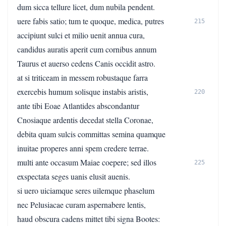
dum sicca tellure licet, dum nubila pendent.
uere fabis satio; tum te quoque, medica, putres
215
accipiunt sulci et milio uenit annua cura,
candidus auratis aperit cum cornibus annum
Taurus et auerso cedens Canis occidit astro.
at si triticeam in messem robustaque farra
exercebis humum solisque instabis aristis,
220
ante tibi Eoae Atlantides abscondantur
Cnosiaque ardentis decedat stella Coronae,
debita quam sulcis committas semina quamque
inuitae properes anni spem credere terrae.
multi ante occasum Maiae coepere; sed illos
225
exspectata seges uanis elusit auenis.
si uero uiciamque seres uilemque phaselum
nec Pelusiacae curam aspernabere lentis,
haud obscura cadens mittet tibi signa Bootes: