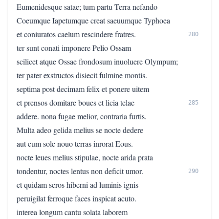
Eumenidesque satae; tum partu Terra nefando
Coeumque Iapetumque creat saeuumque Typhoea
et coniuratos caelum rescindere fratres.
280
ter sunt conati imponere Pelio Ossam
scilicet atque Ossae frondosum inuoluere Olympum;
ter pater exstructos disiecit fulmine montis.
septima post decimam felix et ponere uitem
et prensos domitare boues et licia telae
285
addere. nona fugae melior, contraria furtis.
Multa adeo gelida melius se nocte dedere
aut cum sole nouo terras inrorat Eous.
nocte leues melius stipulae, nocte arida prata
tondentur, noctes lentus non deficit umor.
290
et quidam seros hiberni ad luminis ignis
peruigilat ferroque faces inspicat acuto.
interea longum cantu solata laborem