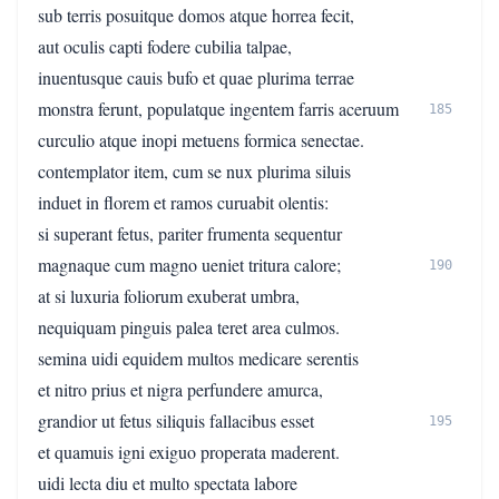
sub terris posuitque domos atque horrea fecit,
aut oculis capti fodere cubilia talpae,
inuentusque cauis bufo et quae plurima terrae
monstra ferunt, populatque ingentem farris aceruum
185
curculio atque inopi metuens formica senectae.
contemplator item, cum se nux plurima siluis
induet in florem et ramos curuabit olentis:
si superant fetus, pariter frumenta sequentur
magnaque cum magno ueniet tritura calore;
190
at si luxuria foliorum exuberat umbra,
nequiquam pinguis palea teret area culmos.
semina uidi equidem multos medicare serentis
et nitro prius et nigra perfundere amurca,
grandior ut fetus siliquis fallacibus esset
195
et quamuis igni exiguo properata maderent.
uidi lecta diu et multo spectata labore