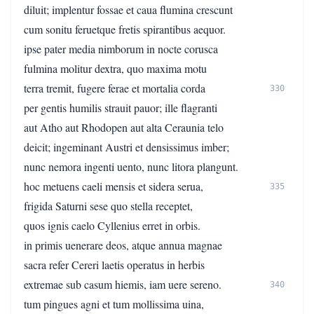
diluit; implentur fossae et caua flumina crescunt
cum sonitu feruetque fretis spirantibus aequor.
ipse pater media nimborum in nocte corusca
fulmina molitur dextra, quo maxima motu
terra tremit, fugere ferae et mortalia corda
330
per gentis humilis strauit pauor; ille flagranti
aut Atho aut Rhodopen aut alta Ceraunia telo
deicit; ingeminant Austri et densissimus imber;
nunc nemora ingenti uento, nunc litora plangunt.
hoc metuens caeli mensis et sidera serua,
335
frigida Saturni sese quo stella receptet,
quos ignis caelo Cyllenius erret in orbis.
in primis uenerare deos, atque annua magnae
sacra refer Cereri laetis operatus in herbis
extremae sub casum hiemis, iam uere sereno.
340
tum pingues agni et tum mollissima uina,