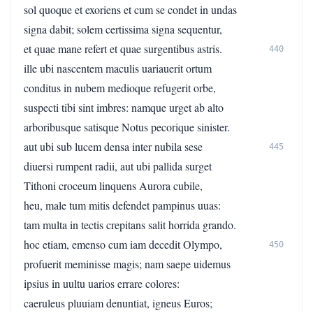
sol quoque et exoriens et cum se condet in undas
signa dabit; solem certissima signa sequentur,
et quae mane refert et quae surgentibus astris.
440
ille ubi nascentem maculis uariauerit ortum
conditus in nubem medioque refugerit orbe,
suspecti tibi sint imbres: namque urget ab alto
arboribusque satisque Notus pecorique sinister.
aut ubi sub lucem densa inter nubila sese
445
diuersi rumpent radii, aut ubi pallida surget
Tithoni croceum linquens Aurora cubile,
heu, male tum mitis defendet pampinus uuas:
tam multa in tectis crepitans salit horrida grando.
hoc etiam, emenso cum iam decedit Olympo,
450
profuerit meminisse magis; nam saepe uidemus
ipsius in uultu uarios errare colores:
caeruleus pluuiam denuntiat, igneus Euros;