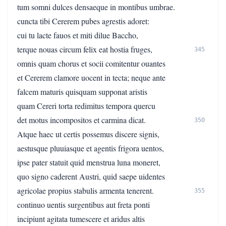
tum somni dulces densaeque in montibus umbrae.
cuncta tibi Cererem pubes agrestis adoret:
cui tu lacte fauos et miti dilue Baccho,
terque nouas circum felix eat hostia fruges,
345
omnis quam chorus et socii comitentur ouantes
et Cererem clamore uocent in tecta; neque ante
falcem maturis quisquam supponat aristis
quam Cereri torta redimitus tempora quercu
det motus incompositos et carmina dicat.
350
Atque haec ut certis possemus discere signis,
aestusque pluuiasque et agentis frigora uentos,
ipse pater statuit quid menstrua luna moneret,
quo signo caderent Austri, quid saepe uidentes
agricolae propius stabulis armenta tenerent.
355
continuo uentis surgentibus aut freta ponti
incipiunt agitata tumescere et aridus altis