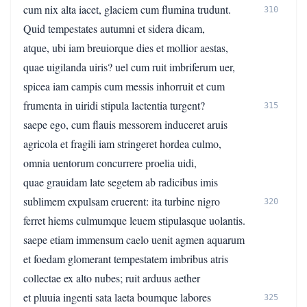
cum nix alta iacet, glaciem cum flumina trudunt.
310
Quid tempestates autumni et sidera dicam,
atque, ubi iam breuiorque dies et mollior aestas,
quae uigilanda uiris? uel cum ruit imbriferum uer,
spicea iam campis cum messis inhorruit et cum
frumenta in uiridi stipula lactentia turgent?
315
saepe ego, cum flauis messorem induceret aruis
agricola et fragili iam stringeret hordea culmo,
omnia uentorum concurrere proelia uidi,
quae grauidam late segetem ab radicibus imis
sublimem expulsam eruerent: ita turbine nigro
320
ferret hiems culmumque leuem stipulasque uolantis.
saepe etiam immensum caelo uenit agmen aquarum
et foedam glomerant tempestatem imbribus atris
collectae ex alto nubes; ruit arduus aether
et pluuia ingenti sata laeta boumque labores
325