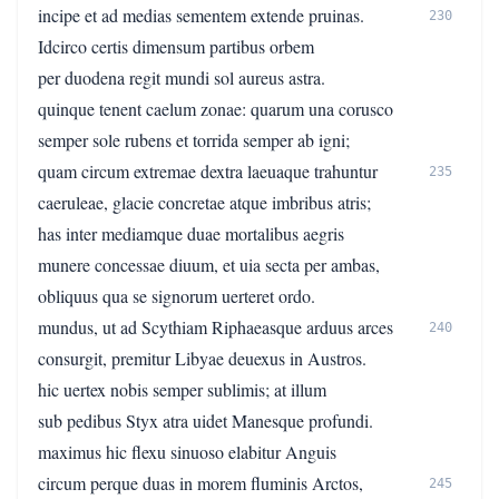
incipe et ad medias sementem extende pruinas.
230
Idcirco certis dimensum partibus orbem
per duodena regit mundi sol aureus astra.
quinque tenent caelum zonae: quarum una corusco
semper sole rubens et torrida semper ab igni;
quam circum extremae dextra laeuaque trahuntur
235
caeruleae, glacie concretae atque imbribus atris;
has inter mediamque duae mortalibus aegris
munere concessae diuum, et uia secta per ambas,
obliquus qua se signorum uerteret ordo.
mundus, ut ad Scythiam Riphaeasque arduus arces
240
consurgit, premitur Libyae deuexus in Austros.
hic uertex nobis semper sublimis; at illum
sub pedibus Styx atra uidet Manesque profundi.
maximus hic flexu sinuoso elabitur Anguis
circum perque duas in morem fluminis Arctos,
245