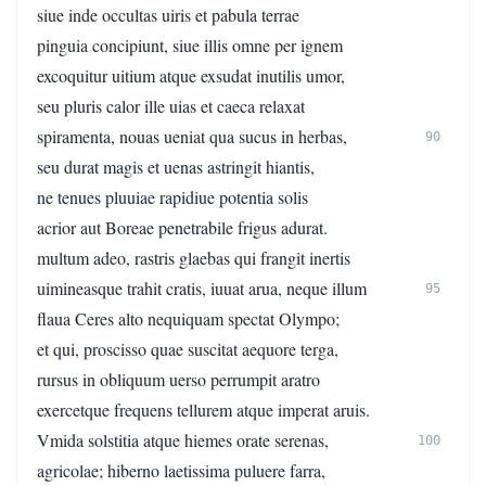
siue inde occultas uiris et pabula terrae
pinguia concipiunt, siue illis omne per ignem
excoquitur uitium atque exsudat inutilis umor,
seu pluris calor ille uias et caeca relaxat
spiramenta, nouas ueniat qua sucus in herbas,
90
seu durat magis et uenas astringit hiantis,
ne tenues pluuiae rapidiue potentia solis
acrior aut Boreae penetrabile frigus adurat.
multum adeo, rastris glaebas qui frangit inertis
uimineasque trahit cratis, iuuat arua, neque illum
95
flaua Ceres alto nequiquam spectat Olympo;
et qui, proscisso quae suscitat aequore terga,
rursus in obliquum uerso perrumpit aratro
exercetque frequens tellurem atque imperat aruis.
Vmida solstitia atque hiemes orate serenas,
100
agricolae; hiberno laetissima puluere farra,