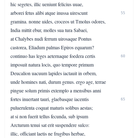
hic segetes, illic ueniunt felicius uuae,
arborei fetus alibi atque inussa uirescunt
55
gramina. nonne uides, croceos ut Tmolus odores,
India mittit ebur, molles sua tura Sabaei,
at Chalybes nudi ferrum uirosaque Pontus
castorea, Eliadum palmas Epiros equarum?
continuo has leges aeternaque foedera certis
60
imposuit natura locis, quo tempore primum
Deucalion uacuum lapides iactauit in orbem,
unde homines nati, durum genus. ergo age, terrae
pingue solum primis extemplo a mensibus anni
fortes inuertant tauri, glaebasque iacentis
65
puluerulenta coquat maturis solibus aestas;
at si non fuerit tellus fecunda, sub ipsum
Arcturum tenui sat erit suspendere sulco:
illic, officiant laetis ne frugibus herbae,