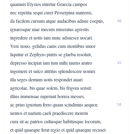
quamuis Elysios miretur Graecia campos
nec repetita sequi curet Proserpina matrem),
da facilem cursum atque audacibus adnue coeptis,
40
ignarosque uiae mecum miseratus agrestis
ingredere et uotis iam nunc adsuesce uocari.
Vere nouo, gelidus canis cum montibus umor
liquitur et Zephyro putris se glaeba resoluit,
depresso incipiat iam tum mihi taurus aratro
45
ingemere et sulco attritus splendescere uomer.
illa seges demum uotis respondet auari
agricolae, bis quae solem, bis frigora sensit;
illius immensae ruperunt horrea messes.
ac prius ignotum ferro quam scindimus aequor,
50
uentos et uarium caeli praediscere morem
cura sit ac patrios cultusque habitusque locorum,
et quid quaeque ferat regio et quid quaeque recuset.