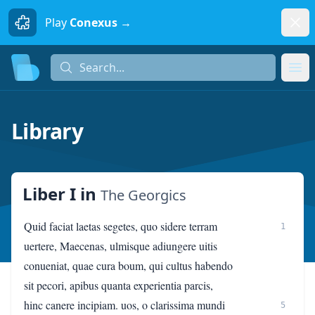
Dism
Play
Conexus →
Search...
Search...
Ope
Library
Liber I
in
The Georgics
Quid faciat laetas segetes, quo sidere terram
1
uertere, Maecenas, ulmisque adiungere uitis
conueniat, quae cura boum, qui cultus habendo
sit pecori, apibus quanta experientia parcis,
hinc canere incipiam. uos, o clarissima mundi
5