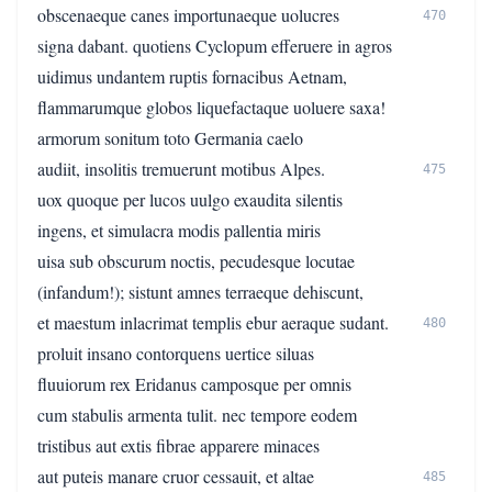
obscenaeque canes importunaeque uolucres
470
signa dabant. quotiens Cyclopum efferuere in agros
uidimus undantem ruptis fornacibus Aetnam,
flammarumque globos liquefactaque uoluere saxa!
armorum sonitum toto Germania caelo
audiit, insolitis tremuerunt motibus Alpes.
475
uox quoque per lucos uulgo exaudita silentis
ingens, et simulacra modis pallentia miris
uisa sub obscurum noctis, pecudesque locutae
(infandum!); sistunt amnes terraeque dehiscunt,
et maestum inlacrimat templis ebur aeraque sudant.
480
proluit insano contorquens uertice siluas
fluuiorum rex Eridanus camposque per omnis
cum stabulis armenta tulit. nec tempore eodem
tristibus aut extis fibrae apparere minaces
aut puteis manare cruor cessauit, et altae
485