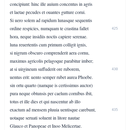
concipiunt: hinc ille auium concentus in agris
et laetae pecudes et ouantes gutture corui.
Si uero solem ad rapidum lunasque sequentis
ordine respicies, numquam te crastina fallet
425
hora, neque insidiis noctis capiere serenae.
luna reuertentis cum primum colligit ignis,
si nigrum obscuro comprenderit aera cornu,
maximus agricolis pelagoque parabitur imber;
at si uirgineum suffuderit ore ruborem,
430
uentus erit: uento semper rubet aurea Phoebe.
sin ortu quarto (namque is certissimus auctor)
pura neque obtunsis per caelum cornibus ibit,
totus et ille dies et qui nascentur ab illo
exactum ad mensem pluuia uentisque carebunt,
435
uotaque seruati soluent in litore nautae
Glauco et Panopeae et Inoo Melicertae.