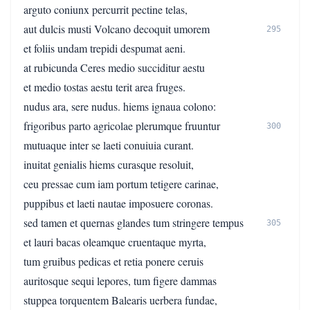
arguto coniunx percurrit pectine telas,
aut dulcis musti Volcano decoquit umorem
295
et foliis undam trepidi despumat aeni.
at rubicunda Ceres medio succiditur aestu
et medio tostas aestu terit area fruges.
nudus ara, sere nudus. hiems ignaua colono:
frigoribus parto agricolae plerumque fruuntur
300
mutuaque inter se laeti conuiuia curant.
inuitat genialis hiems curasque resoluit,
ceu pressae cum iam portum tetigere carinae,
puppibus et laeti nautae imposuere coronas.
sed tamen et quernas glandes tum stringere tempus
305
et lauri bacas oleamque cruentaque myrta,
tum gruibus pedicas et retia ponere ceruis
auritosque sequi lepores, tum figere dammas
stuppea torquentem Balearis uerbera fundae,