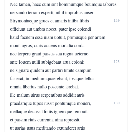
Nec tamen, haec cum sint hominumque boumque labores
uersando terram experti, nihil improbus anser
Strymoniaeque grues et amaris intiba fibris
120
officiunt aut umbra nocet. pater ipse colendi
haud facilem esse uiam uoluit, primusque per artem
mouit agros, curis acuens mortalia corda
nec torpere graui passus sua regna ueterno.
ante Iouem nulli subigebant arua coloni:
125
ne signare quidem aut partiri limite campum
fas erat; in medium quaerebant, ipsaque tellus
omnia liberius nullo poscente ferebat.
ille malum uirus serpentibus addidit atris
praedarique lupos iussit pontumque moueri,
130
mellaque decussit foliis ignemque remouit
et passim riuis currentia uina repressit,
ut uarias usus meditando extunderet artis