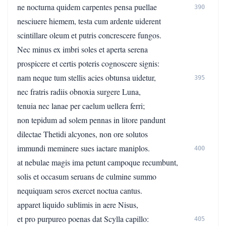
ne nocturna quidem carpentes pensa puellae
390
nesciuere hiemem, testa cum ardente uiderent
scintillare oleum et putris concrescere fungos.
Nec minus ex imbri soles et aperta serena
prospicere et certis poteris cognoscere signis:
nam neque tum stellis acies obtunsa uidetur,
395
nec fratris radiis obnoxia surgere Luna,
tenuia nec lanae per caelum uellera ferri;
non tepidum ad solem pennas in litore pandunt
dilectae Thetidi alcyones, non ore solutos
immundi meminere sues iactare maniplos.
400
at nebulae magis ima petunt campoque recumbunt,
solis et occasum seruans de culmine summo
nequiquam seros exercet noctua cantus.
apparet liquido sublimis in aere Nisus,
et pro purpureo poenas dat Scylla capillo:
405