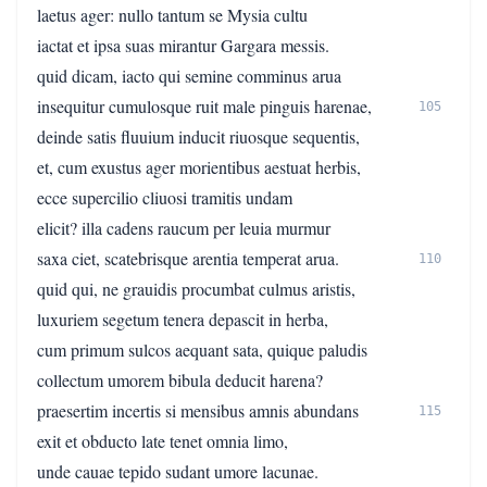
laetus ager: nullo tantum se Mysia cultu
iactat et ipsa suas mirantur Gargara messis.
quid dicam, iacto qui semine comminus arua
insequitur cumulosque ruit male pinguis harenae,
105
deinde satis fluuium inducit riuosque sequentis,
et, cum exustus ager morientibus aestuat herbis,
ecce supercilio cliuosi tramitis undam
elicit? illa cadens raucum per leuia murmur
saxa ciet, scatebrisque arentia temperat arua.
110
quid qui, ne grauidis procumbat culmus aristis,
luxuriem segetum tenera depascit in herba,
cum primum sulcos aequant sata, quique paludis
collectum umorem bibula deducit harena?
praesertim incertis si mensibus amnis abundans
115
exit et obducto late tenet omnia limo,
unde cauae tepido sudant umore lacunae.