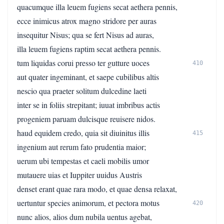
quacumque illa leuem fugiens secat aethera pennis,
ecce inimicus atrox magno stridore per auras
insequitur Nisus; qua se fert Nisus ad auras,
illa leuem fugiens raptim secat aethera pennis.
tum liquidas corui presso ter gutture uoces
410
aut quater ingeminant, et saepe cubilibus altis
nescio qua praeter solitum dulcedine laeti
inter se in foliis strepitant; iuuat imbribus actis
progeniem paruam dulcisque reuisere nidos.
haud equidem credo, quia sit diuinitus illis
415
ingenium aut rerum fato prudentia maior;
uerum ubi tempestas et caeli mobilis umor
mutauere uias et Iuppiter uuidus Austris
denset erant quae rara modo, et quae densa relaxat,
uertuntur species animorum, et pectora motus
420
nunc alios, alios dum nubila uentus agebat,