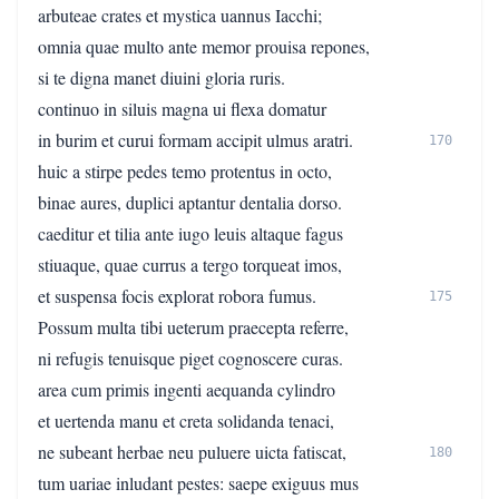
arbuteae crates et mystica uannus Iacchi;
omnia quae multo ante memor prouisa repones,
si te digna manet diuini gloria ruris.
continuo in siluis magna ui flexa domatur
in burim et curui formam accipit ulmus aratri.
170
huic a stirpe pedes temo protentus in octo,
binae aures, duplici aptantur dentalia dorso.
caeditur et tilia ante iugo leuis altaque fagus
stiuaque, quae currus a tergo torqueat imos,
et suspensa focis explorat robora fumus.
175
Possum multa tibi ueterum praecepta referre,
ni refugis tenuisque piget cognoscere curas.
area cum primis ingenti aequanda cylindro
et uertenda manu et creta solidanda tenaci,
ne subeant herbae neu puluere uicta fatiscat,
180
tum uariae inludant pestes: saepe exiguus mus