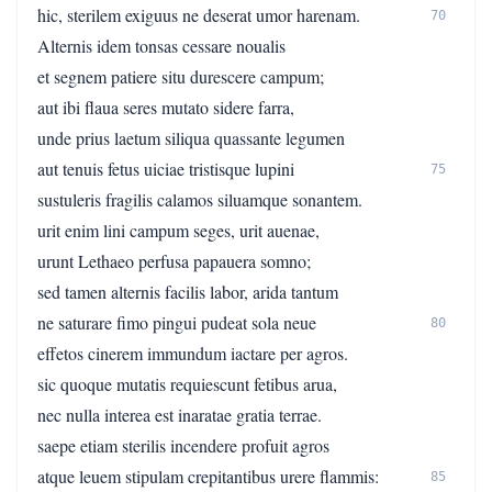
hic, sterilem exiguus ne deserat umor harenam.
70
Alternis idem tonsas cessare noualis
et segnem patiere situ durescere campum;
aut ibi flaua seres mutato sidere farra,
unde prius laetum siliqua quassante legumen
aut tenuis fetus uiciae tristisque lupini
75
sustuleris fragilis calamos siluamque sonantem.
urit enim lini campum seges, urit auenae,
urunt Lethaeo perfusa papauera somno;
sed tamen alternis facilis labor, arida tantum
ne saturare fimo pingui pudeat sola neue
80
effetos cinerem immundum iactare per agros.
sic quoque mutatis requiescunt fetibus arua,
nec nulla interea est inaratae gratia terrae.
saepe etiam sterilis incendere profuit agros
atque leuem stipulam crepitantibus urere flammis:
85