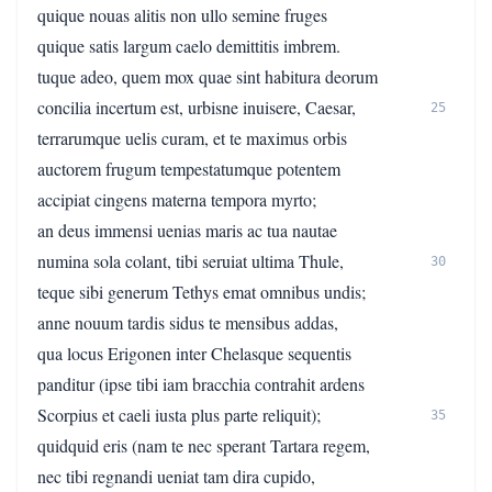
quique nouas alitis non ullo semine fruges
quique satis largum caelo demittitis imbrem.
tuque adeo, quem mox quae sint habitura deorum
concilia incertum est, urbisne inuisere, Caesar,
25
terrarumque uelis curam, et te maximus orbis
auctorem frugum tempestatumque potentem
accipiat cingens materna tempora myrto;
an deus immensi uenias maris ac tua nautae
numina sola colant, tibi seruiat ultima Thule,
30
teque sibi generum Tethys emat omnibus undis;
anne nouum tardis sidus te mensibus addas,
qua locus Erigonen inter Chelasque sequentis
panditur (ipse tibi iam bracchia contrahit ardens
Scorpius et caeli iusta plus parte reliquit);
35
quidquid eris (nam te nec sperant Tartara regem,
nec tibi regnandi ueniat tam dira cupido,