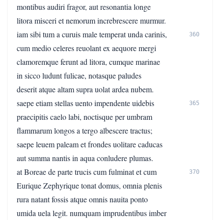
montibus audiri fragor, aut resonantia longe
litora misceri et nemorum increbrescere murmur.
iam sibi tum a curuis male temperat unda carinis,
360
cum medio celeres reuolant ex aequore mergi
clamoremque ferunt ad litora, cumque marinae
in sicco ludunt fulicae, notasque paludes
deserit atque altam supra uolat ardea nubem.
saepe etiam stellas uento impendente uidebis
365
praecipitis caelo labi, noctisque per umbram
flammarum longos a tergo albescere tractus;
saepe leuem paleam et frondes uolitare caducas
aut summa nantis in aqua conludere plumas.
at Boreae de parte trucis cum fulminat et cum
370
Eurique Zephyrique tonat domus, omnia plenis
rura natant fossis atque omnis nauita ponto
umida uela legit. numquam imprudentibus imber