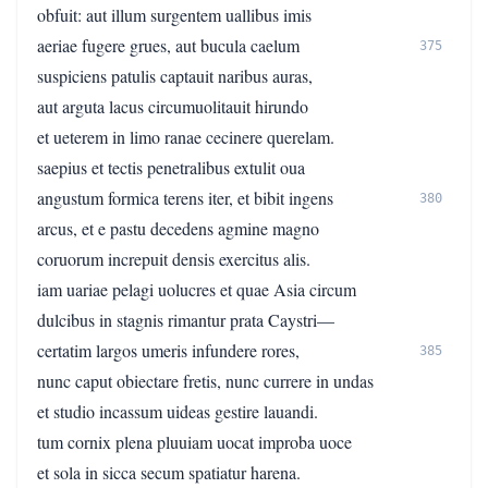
obfuit: aut illum surgentem uallibus imis
aeriae fugere grues, aut bucula caelum
375
suspiciens patulis captauit naribus auras,
aut arguta lacus circumuolitauit hirundo
et ueterem in limo ranae cecinere querelam.
saepius et tectis penetralibus extulit oua
angustum formica terens iter, et bibit ingens
380
arcus, et e pastu decedens agmine magno
coruorum increpuit densis exercitus alis.
iam uariae pelagi uolucres et quae Asia circum
dulcibus in stagnis rimantur prata Caystri—
certatim largos umeris infundere rores,
385
nunc caput obiectare fretis, nunc currere in undas
et studio incassum uideas gestire lauandi.
tum cornix plena pluuiam uocat improba uoce
et sola in sicca secum spatiatur harena.