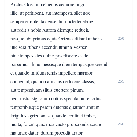
Arctos Oceani metuentis aequore tingi.
illic, ut perhibent, aut intempesta silet nox
semper et obtenta densentur nocte tenebrae;
aut redit a nobis Aurora diemque reducit,
nosque ubi primus equis Oriens adflauit anhelis
250
illic sera rubens accendit lumina Vesper.
hinc tempestates dubio praediscere caelo
possumus, hinc messisque diem tempusque serendi,
et quando infidum remis impellere marmor
conueniat, quando armatas deducere classis,
255
aut tempestiuam siluis euertere pinum;
nec frustra signorum obitus speculamur et ortus
temporibusque parem diuersis quattuor annum.
Frigidus agricolam si quando continet imber,
multa, forent quae mox caelo properanda sereno,
260
maturare datur: durum procudit arator