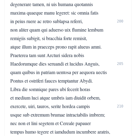
degenerare tamen, ni uis humana quotannis
maxima quaeque manu legeret: sic omnia fatis
in peius ruere ac retro sublapsa referri,
200
non aliter quam qui aduerso uix flumine lembum
remigiis subigit, si bracchia forte remisit,
atque illum in praeceps prono rapit alueus amni.
Praeterea tam sunt Arcturi sidera nobis
Haedorumque dies seruandi et lucidus Anguis,
205
quam quibus in patriam uentosa per aequora uectis
Pontus et ostriferi fauces temptantur Abydi.
Libra die somnique pares ubi fecerit horas
et medium luci atque umbris iam diuidit orbem,
exercete, uiri, tauros, serite hordea campis
210
usque sub extremum brumae intractabilis imbrem;
nec non et lini segetem et Cereale papauer
tempus humo tegere et iamdudum incumbere aratris,