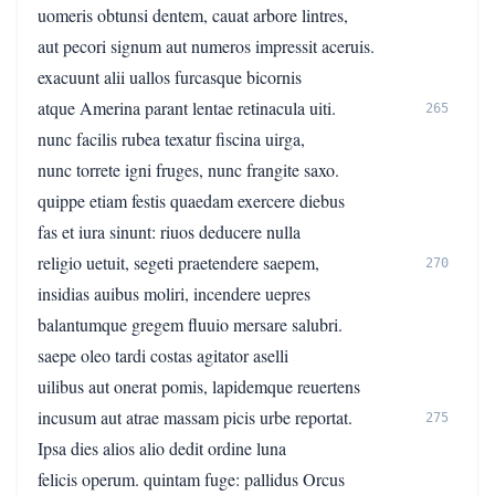
uomeris obtunsi dentem, cauat arbore lintres,
aut pecori signum aut numeros impressit aceruis.
exacuunt alii uallos furcasque bicornis
atque Amerina parant lentae retinacula uiti.
265
nunc facilis rubea texatur fiscina uirga,
nunc torrete igni fruges, nunc frangite saxo.
quippe etiam festis quaedam exercere diebus
fas et iura sinunt: riuos deducere nulla
religio uetuit, segeti praetendere saepem,
270
insidias auibus moliri, incendere uepres
balantumque gregem fluuio mersare salubri.
saepe oleo tardi costas agitator aselli
uilibus aut onerat pomis, lapidemque reuertens
incusum aut atrae massam picis urbe reportat.
275
Ipsa dies alios alio dedit ordine luna
felicis operum. quintam fuge: pallidus Orcus