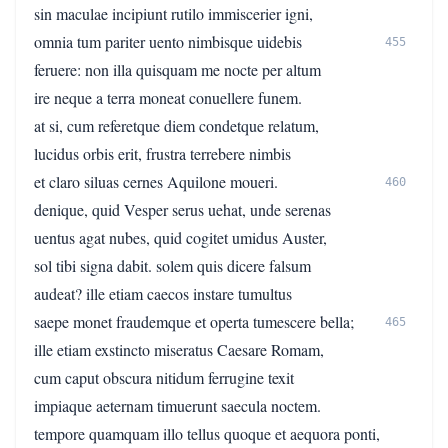
sin maculae incipiunt rutilo immiscerier igni,
omnia tum pariter uento nimbisque uidebis
455
feruere: non illa quisquam me nocte per altum
ire neque a terra moneat conuellere funem.
at si, cum referetque diem condetque relatum,
lucidus orbis erit, frustra terrebere nimbis
et claro siluas cernes Aquilone moueri.
460
denique, quid Vesper serus uehat, unde serenas
uentus agat nubes, quid cogitet umidus Auster,
sol tibi signa dabit. solem quis dicere falsum
audeat? ille etiam caecos instare tumultus
saepe monet fraudemque et operta tumescere bella;
465
ille etiam exstincto miseratus Caesare Romam,
cum caput obscura nitidum ferrugine texit
impiaque aeternam timuerunt saecula noctem.
tempore quamquam illo tellus quoque et aequora ponti,