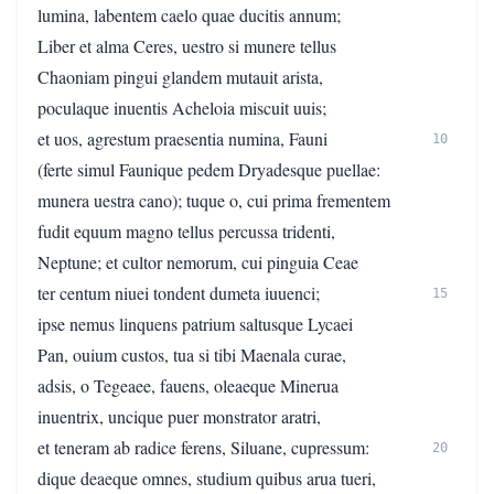
lumina, labentem caelo quae ducitis annum;
Liber et alma Ceres, uestro si munere tellus
Chaoniam pingui glandem mutauit arista,
poculaque inuentis Acheloia miscuit uuis;
et uos, agrestum praesentia numina, Fauni
10
(ferte simul Faunique pedem Dryadesque puellae:
munera uestra cano); tuque o, cui prima frementem
fudit equum magno tellus percussa tridenti,
Neptune; et cultor nemorum, cui pinguia Ceae
ter centum niuei tondent dumeta iuuenci;
15
ipse nemus linquens patrium saltusque Lycaei
Pan, ouium custos, tua si tibi Maenala curae,
adsis, o Tegeaee, fauens, oleaeque Minerua
inuentrix, uncique puer monstrator aratri,
et teneram ab radice ferens, Siluane, cupressum:
20
dique deaeque omnes, studium quibus arua tueri,