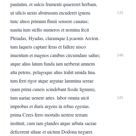
paulatim, et sulcis frumenti quaereret herbam,
ut silicis uenis abstrusum excuderet ignem.
135
tunc alnos primum fluuii sensere cauatas;
nauita tum stellis numeros et nomina fecit
Pleiadas, Hyadas, claramque Lycaonis Arcton.
tum laqueis captare feras et fallere uisco
inuentum et magnos canibus circumdare saltus;
140
atque alius latum funda iam uerberat amnem
alta petens, pelagoque alius trahit umida lina.
tum ferri rigor atque argutae lammina serrae
(nam primi cuneis scindebant fissile lignum),
tum uariae uenere artes. labor omnia uicit
145
improbus et duris urgens in rebus egestas.
prima Ceres ferro mortalis uertere terram
instituit, cum iam glandes atque arbuta sacrae
deficerent siluae et uictum Dodona negaret.