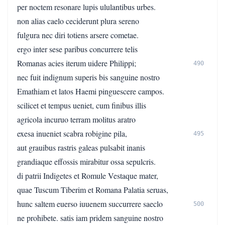
per noctem resonare lupis ululantibus urbes.
non alias caelo ceciderunt plura sereno
fulgura nec diri totiens arsere cometae.
ergo inter sese paribus concurrere telis
Romanas acies iterum uidere Philippi;
490
nec fuit indignum superis bis sanguine nostro
Emathiam et latos Haemi pinguescere campos.
scilicet et tempus ueniet, cum finibus illis
agricola incuruo terram molitus aratro
exesa inueniet scabra robigine pila,
495
aut grauibus rastris galeas pulsabit inanis
grandiaque effossis mirabitur ossa sepulcris.
di patrii Indigetes et Romule Vestaque mater,
quae Tuscum Tiberim et Romana Palatia seruas,
hunc saltem euerso iuuenem succurrere saeclo
500
ne prohibete. satis iam pridem sanguine nostro