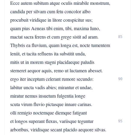
Ecce autem subitum atque oculis mirabile monstrum,
candida per silvam cum fetu concolor albo
procubuit viridique in litore conspicitur sus;
quam pius Aeneas tibi enim, tibi, maxima Iuno,
mactat sacra ferens et cum grege sistit ad aram.
85
Thybris ea fluvium, quam longa est, nocte tumentem
leniit, et tacita refluens ita substitit unda,
mitis ut in morem stagni placidaeque paludis
sterneret aequor aquis, remo ut luctamen abesset.
ergo iter inceptum celerant rumore secundo:
90
labitur uncta vadis abies; mirantur et undae,
miratur nemus insuetum fulgentia longe
scuta virum fluvio pictasque innare carinas.
olli remigio noctemque diemque fatigant
et longos superant flexus, variisque teguntur
95
arboribus, viridisque secant placido aequore silvas.