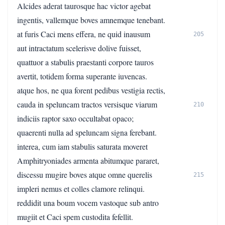
Alcides aderat taurosque hac victor agebat
ingentis, vallemque boves amnemque tenebant.
at furis Caci mens effera, ne quid inausum
205
aut intractatum scelerisve dolive fuisset,
quattuor a stabulis praestanti corpore tauros
avertit, totidem forma superante iuvencas.
atque hos, ne qua forent pedibus vestigia rectis,
cauda in speluncam tractos versisque viarum
210
indiciis raptor saxo occultabat opaco;
quaerenti nulla ad speluncam signa ferebant.
interea, cum iam stabulis saturata moveret
Amphitryoniades armenta abitumque pararet,
discessu mugire boves atque omne querelis
215
impleri nemus et colles clamore relinqui.
reddidit una boum vocem vastoque sub antro
mugiit et Caci spem custodita fefellit.