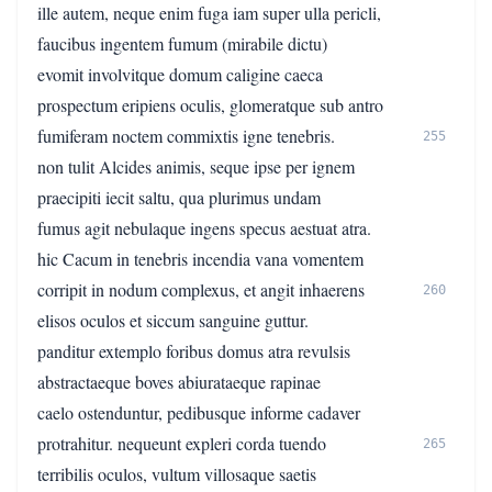
ille autem, neque enim fuga iam super ulla pericli,
faucibus ingentem fumum (mirabile dictu)
evomit involvitque domum caligine caeca
prospectum eripiens oculis, glomeratque sub antro
fumiferam noctem commixtis igne tenebris.
255
non tulit Alcides animis, seque ipse per ignem
praecipiti iecit saltu, qua plurimus undam
fumus agit nebulaque ingens specus aestuat atra.
hic Cacum in tenebris incendia vana vomentem
corripit in nodum complexus, et angit inhaerens
260
elisos oculos et siccum sanguine guttur.
panditur extemplo foribus domus atra revulsis
abstractaeque boves abiurataeque rapinae
caelo ostenduntur, pedibusque informe cadaver
protrahitur. nequeunt expleri corda tuendo
265
terribilis oculos, vultum villosaque saetis