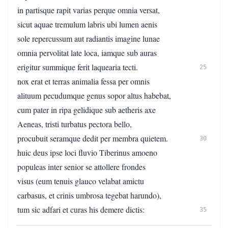
in partisque rapit varias perque omnia versat,
sicut aquae tremulum labris ubi lumen aenis
sole repercussum aut radiantis imagine lunae
omnia pervolitat late loca, iamque sub auras
erigitur summique ferit laquearia tecti.
25
nox erat et terras animalia fessa per omnis
alituum pecudumque genus sopor altus habebat,
cum pater in ripa gelidique sub aetheris axe
Aeneas, tristi turbatus pectora bello,
procubuit seramque dedit per membra quietem.
30
huic deus ipse loci fluvio Tiberinus amoeno
populeas inter senior se attollere frondes
visus (eum tenuis glauco velabat amictu
carbasus, et crinis umbrosa tegebat harundo),
tum sic adfari et curas his demere dictis:
35