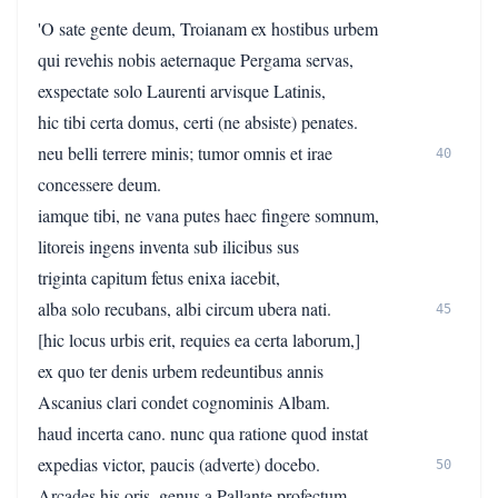
'O sate gente deum, Troianam ex hostibus urbem
qui revehis nobis aeternaque Pergama servas,
exspectate solo Laurenti arvisque Latinis,
hic tibi certa domus, certi (ne absiste) penates.
neu belli terrere minis; tumor omnis et irae
40
concessere deum.
iamque tibi, ne vana putes haec fingere somnum,
litoreis ingens inventa sub ilicibus sus
triginta capitum fetus enixa iacebit,
alba solo recubans, albi circum ubera nati.
45
[hic locus urbis erit, requies ea certa laborum,]
ex quo ter denis urbem redeuntibus annis
Ascanius clari condet cognominis Albam.
haud incerta cano. nunc qua ratione quod instat
expedias victor, paucis (adverte) docebo.
50
Arcades his oris, genus a Pallante profectum,