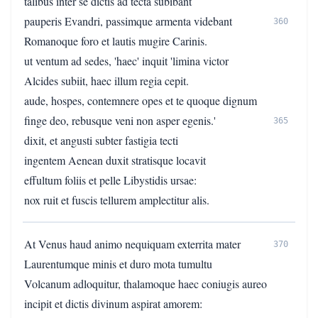
talibus inter se dictis ad tecta subibant
pauperis Evandri, passimque armenta videbant
360
Romanoque foro et lautis mugire Carinis.
ut ventum ad sedes, 'haec' inquit 'limina victor
Alcides subiit, haec illum regia cepit.
aude, hospes, contemnere opes et te quoque dignum
finge deo, rebusque veni non asper egenis.'
365
dixit, et angusti subter fastigia tecti
ingentem Aenean duxit stratisque locavit
effultum foliis et pelle Libystidis ursae:
nox ruit et fuscis tellurem amplectitur alis.
At Venus haud animo nequiquam exterrita mater
370
Laurentumque minis et duro mota tumultu
Volcanum adloquitur, thalamoque haec coniugis aureo
incipit et dictis divinum aspirat amorem: