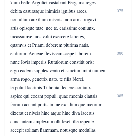
'dum bello Argolici vastabant Pergama reges
debita casurasque inimicis ignibus arces,
375
non ullum auxilium miseris, non arma rogavi
artis opisque tuae, nec te, carissime coniunx,
incassumve tuos volui exercere labores,
quamvis et Priami deberem plurima natis,
et durum Aeneae flevissem saepe laborem.
380
nunc Iovis imperiis Rutulorum constitit oris:
ergo eadem supplex venio et sanctum mihi numen
arma rogo, genetrix nato. te filia Nerei,
te potuit lacrimis Tithonia flectere coniunx.
aspice qui coeant populi, quae moenia clausis
385
ferrum acuant portis in me excidiumque meorum.'
dixerat et niveis hinc atque hinc diva lacertis
cunctantem amplexu molli fovet. ille repente
accepit solitam flammam, notusque medullas