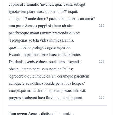
et procul e tumulo: 'iuvenes, quae causa subegit
ignotas temptare vias? quo tenditis?' inquit.
'qui genus? unde domo? pacemne huc fertis an arma?'
tum pater Aeneas puppi sic fatur ab alta
115
paciferaeque manu ramum praetendit olivae:
'Troiugenas ac tela vides inimica Latinis,
quos illi bello profugos egere superbo.
Evandrum petimus. ferte haec et dicite lectos
Dardaniae venisse duces socia arma rogantis.'
120
obstipuit tanto percussus nomine Pallas:
'egredere o quicumque es' ait 'coramque parentem
adloquere ac nostris succede penatibus hospes.'
excepitque manu dextramque amplexus inhaesit;
progressi subeunt luco fluviumque relinquunt.
125
Tum regem Aeneas dictis adfatur amicis: