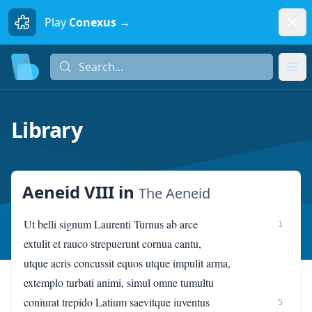
Dism
Play
Conexus →
Search...
Search...
Ope
Library
Aeneid VIII
in
The Aeneid
Ut belli signum Laurenti Turnus ab arce
1
extulit et rauco strepuerunt cornua cantu,
utque acris concussit equos utque impulit arma,
extemplo turbati animi, simul omne tumultu
coniurat trepido Latium saevitque iuventus
5