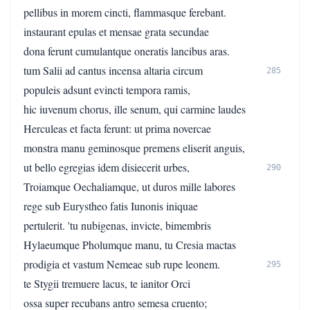
pellibus in morem cincti, flammasque ferebant.
instaurant epulas et mensae grata secundae
dona ferunt cumulantque oneratis lancibus aras.
tum Salii ad cantus incensa altaria circum
285
populeis adsunt evincti tempora ramis,
hic iuvenum chorus, ille senum, qui carmine laudes
Herculeas et facta ferunt: ut prima novercae
monstra manu geminosque premens eliserit anguis,
ut bello egregias idem disiecerit urbes,
290
Troiamque Oechaliamque, ut duros mille labores
rege sub Eurystheo fatis Iunonis iniquae
pertulerit. 'tu nubigenas, invicte, bimembris
Hylaeumque Pholumque manu, tu Cresia mactas
prodigia et vastum Nemeae sub rupe leonem.
295
te Stygii tremuere lacus, te ianitor Orci
ossa super recubans antro semesa cruento;