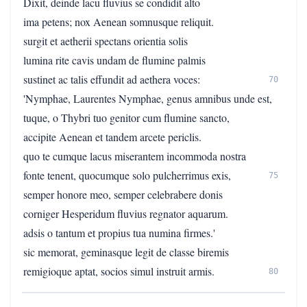
Dixit, deinde lacu fluvius se condidit alto
ima petens; nox Aenean somnusque reliquit.
surgit et aetherii spectans orientia solis
lumina rite cavis undam de flumine palmis
sustinet ac talis effundit ad aethera voces:
70
'Nymphae, Laurentes Nymphae, genus amnibus unde est,
tuque, o Thybri tuo genitor cum flumine sancto,
accipite Aenean et tandem arcete periclis.
quo te cumque lacus miserantem incommoda nostra
fonte tenent, quocumque solo pulcherrimus exis,
75
semper honore meo, semper celebrabere donis
corniger Hesperidum fluvius regnator aquarum.
adsis o tantum et propius tua numina firmes.'
sic memorat, geminasque legit de classe biremis
remigioque aptat, socios simul instruit armis.
80