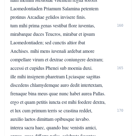
Laomedontiaden Priamum Salamina petentem
protinus Arcadiae gelidos invisere finis.
tum mihi prima genas vestibat flore iuventas,
160
mirabarque duces Teucros, mirabar et ipsum
Laomedontiaden; sed cunctis altior ibat
Anchises. mihi mens iuvenali ardebat amore
compellare virum et dextrae coniungere dextram;
accessi et cupidus Phenei sub moenia duxi.
165
ille mihi insignem pharetram Lyciasque sagittas
discedens chlamydemque auro dedit intertextam,
frenaque bina meus quae nunc habet aurea Pallas.
ergo et quam petitis iuncta est mihi foedere dextra,
et lux cum primum terris se crastina reddet,
170
auxilio laetos dimittam opibusque iuvabo.
interea sacra haec, quando huc venistis amici,
annua, quae differre nefas, celebrate faventes