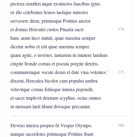
pectora semiferi atque exstinctos faucibus ignis.
ex illo celebratus honos laetique minores
servavere diem, primusque Potitius auctor
et domus Herculei custos Pinaria sacri
270
hanc aram luco statuit, quae maxima semper
dicetur nobis et erit quae maxima semper.
quare agite, o iuvenes, tantarum in munere laudum
cingite fronde comas et pocula porgite dextris,
communemque vocate deum et date vina volentes.'
275
dixerat, Herculea bicolor cum populus umbra
velavitque comas foliisque innexa pependit,
et sacer implevit dextram scyphus. ocius omnes
in mensam laeti libant divosque precantur.
Devexo interea propior fit Vesper Olympo.
280
iamque sacerdotes primusque Potitius ibant