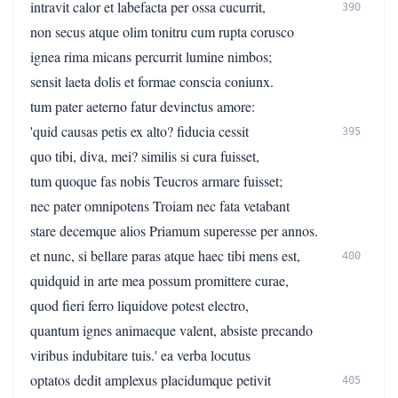
intravit calor et labefacta per ossa cucurrit,
390
non secus atque olim tonitru cum rupta corusco
ignea rima micans percurrit lumine nimbos;
sensit laeta dolis et formae conscia coniunx.
tum pater aeterno fatur devinctus amore:
'quid causas petis ex alto? fiducia cessit
395
quo tibi, diva, mei? similis si cura fuisset,
tum quoque fas nobis Teucros armare fuisset;
nec pater omnipotens Troiam nec fata vetabant
stare decemque alios Priamum superesse per annos.
et nunc, si bellare paras atque haec tibi mens est,
400
quidquid in arte mea possum promittere curae,
quod fieri ferro liquidove potest electro,
quantum ignes animaeque valent, absiste precando
viribus indubitare tuis.' ea verba locutus
optatos dedit amplexus placidumque petivit
405