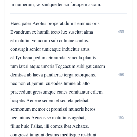
in numerum, versantque tenaci forcipe massam.
Haec pater Aeoliis properat dum Lemnius oris,
Evandrum ex humili tecto lux suscitat alma
455
et matutini volucrum sub culmine cantus.
consurgit senior tunicaque inducitur artus
et Tyrrhena pedum circumdat vincula plantis.
tum lateri atque umeris Tegeaeum subligat ensem
demissa ab laeva pantherae terga retorquens.
460
nec non et gemini custodes limine ab alto
praecedunt gressumque canes comitantur erilem.
hospitis Aeneae sedem et secreta petebat
sermonum memor et promissi muneris heros.
nec minus Aeneas se matutinus agebat;
465
filius huic Pallas, illi comes ibat Achates.
congressi iungunt dextras mediisque residunt