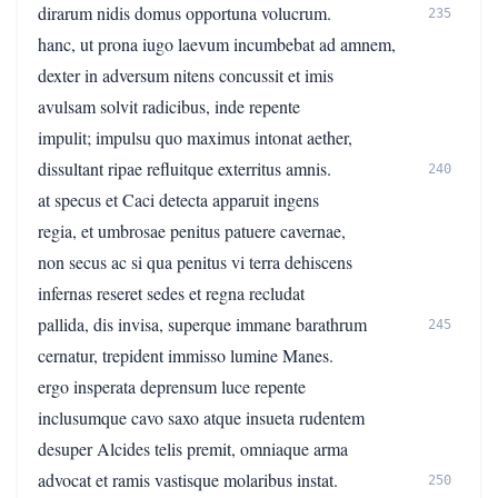
dirarum nidis domus opportuna volucrum.
235
hanc, ut prona iugo laevum incumbebat ad amnem,
dexter in adversum nitens concussit et imis
avulsam solvit radicibus, inde repente
impulit; impulsu quo maximus intonat aether,
dissultant ripae refluitque exterritus amnis.
240
at specus et Caci detecta apparuit ingens
regia, et umbrosae penitus patuere cavernae,
non secus ac si qua penitus vi terra dehiscens
infernas reseret sedes et regna recludat
pallida, dis invisa, superque immane barathrum
245
cernatur, trepident immisso lumine Manes.
ergo insperata deprensum luce repente
inclusumque cavo saxo atque insueta rudentem
desuper Alcides telis premit, omniaque arma
advocat et ramis vastisque molaribus instat.
250