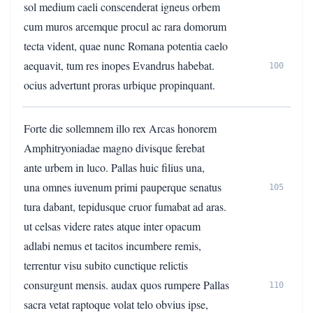
sol medium caeli conscenderat igneus orbem
cum muros arcemque procul ac rara domorum
tecta vident, quae nunc Romana potentia caelo
aequavit, tum res inopes Evandrus habebat.
100
ocius advertunt proras urbique propinquant.
Forte die sollemnem illo rex Arcas honorem
Amphitryoniadae magno divisque ferebat
ante urbem in luco. Pallas huic filius una,
una omnes iuvenum primi pauperque senatus
105
tura dabant, tepidusque cruor fumabat ad aras.
ut celsas videre rates atque inter opacum
adlabi nemus et tacitos incumbere remis,
terrentur visu subito cunctique relictis
consurgunt mensis. audax quos rumpere Pallas
110
sacra vetat raptoque volat telo obvius ipse,