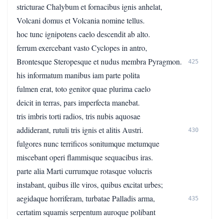
stricturae Chalybum et fornacibus ignis anhelat,
Volcani domus et Volcania nomine tellus.
hoc tunc ignipotens caelo descendit ab alto.
ferrum exercebant vasto Cyclopes in antro,
Brontesque Steropesque et nudus membra Pyragmon.
425
his informatum manibus iam parte polita
fulmen erat, toto genitor quae plurima caelo
deicit in terras, pars imperfecta manebat.
tris imbris torti radios, tris nubis aquosae
addiderant, rutuli tris ignis et alitis Austri.
430
fulgores nunc terrificos sonitumque metumque
miscebant operi flammisque sequacibus iras.
parte alia Marti currumque rotasque volucris
instabant, quibus ille viros, quibus excitat urbes;
aegidaque horriferam, turbatae Palladis arma,
435
certatim squamis serpentum auroque polibant