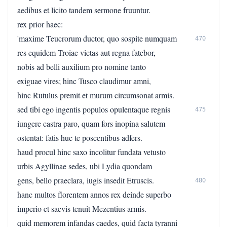
aedibus et licito tandem sermone fruuntur.
rex prior haec:
'maxime Teucrorum ductor, quo sospite numquam
470
res equidem Troiae victas aut regna fatebor,
nobis ad belli auxilium pro nomine tanto
exiguae vires; hinc Tusco claudimur amni,
hinc Rutulus premit et murum circumsonat armis.
sed tibi ego ingentis populos opulentaque regnis
475
iungere castra paro, quam fors inopina salutem
ostentat: fatis huc te poscentibus adfers.
haud procul hinc saxo incolitur fundata vetusto
urbis Agyllinae sedes, ubi Lydia quondam
gens, bello praeclara, iugis insedit Etruscis.
480
hanc multos florentem annos rex deinde superbo
imperio et saevis tenuit Mezentius armis.
quid memorem infandas caedes, quid facta tyranni