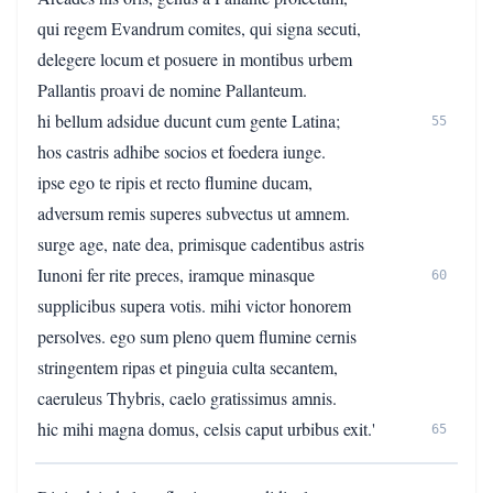
qui regem Evandrum comites, qui signa secuti,
delegere locum et posuere in montibus urbem
Pallantis proavi de nomine Pallanteum.
hi bellum adsidue ducunt cum gente Latina;
55
hos castris adhibe socios et foedera iunge.
ipse ego te ripis et recto flumine ducam,
adversum remis superes subvectus ut amnem.
surge age, nate dea, primisque cadentibus astris
Iunoni fer rite preces, iramque minasque
60
supplicibus supera votis. mihi victor honorem
persolves. ego sum pleno quem flumine cernis
stringentem ripas et pinguia culta secantem,
caeruleus Thybris, caelo gratissimus amnis.
hic mihi magna domus, celsis caput urbibus exit.'
65