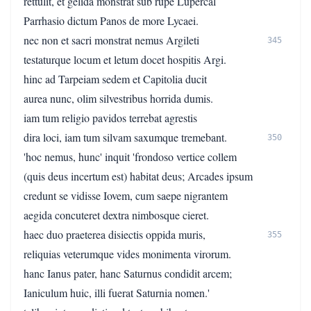
rettulit, et gelida monstrat sub rupe Lupercal
Parrhasio dictum Panos de more Lycaei.
nec non et sacri monstrat nemus Argileti
345
testaturque locum et letum docet hospitis Argi.
hinc ad Tarpeiam sedem et Capitolia ducit
aurea nunc, olim silvestribus horrida dumis.
iam tum religio pavidos terrebat agrestis
dira loci, iam tum silvam saxumque tremebant.
350
'hoc nemus, hunc' inquit 'frondoso vertice collem
(quis deus incertum est) habitat deus; Arcades ipsum
credunt se vidisse Iovem, cum saepe nigrantem
aegida concuteret dextra nimbosque cieret.
haec duo praeterea disiectis oppida muris,
355
reliquias veterumque vides monimenta virorum.
hanc Ianus pater, hanc Saturnus condidit arcem;
Ianiculum huic, illi fuerat Saturnia nomen.'