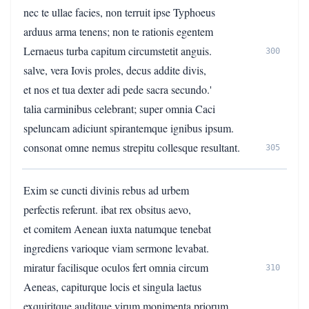
nec te ullae facies, non terruit ipse Typhoeus
arduus arma tenens; non te rationis egentem
Lernaeus turba capitum circumstetit anguis.
300
salve, vera Iovis proles, decus addite divis,
et nos et tua dexter adi pede sacra secundo.'
talia carminibus celebrant; super omnia Caci
speluncam adiciunt spirantemque ignibus ipsum.
consonat omne nemus strepitu collesque resultant.
305
Exim se cuncti divinis rebus ad urbem
perfectis referunt. ibat rex obsitus aevo,
et comitem Aenean iuxta natumque tenebat
ingrediens varioque viam sermone levabat.
miratur facilisque oculos fert omnia circum
310
Aeneas, capiturque locis et singula laetus
exquiritque auditque virum monimenta priorum.