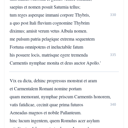
saepius et nomen posuit Saturnia tellus;
tum reges asperque immani corpore Thybris,
330
a quo post Itali fluvium cognomine Thybrim
diximus; amisit verum vetus Albula nomen.
me pulsum patria pelagique extrema sequentem
Fortuna omnipotens et ineluctabile fatum
his posuere locis, matrisque egere tremenda
335
Carmentis nymphae monita et deus auctor Apollo.'
Vix ea dicta, dehinc progressus monstrat et aram
et Carmentalem Romani nomine portam
quam memorant, nymphae priscum Carmentis honorem,
vatis fatidicae, cecinit quae prima futuros
340
Aeneadas magnos et nobile Pallanteum.
hinc lucum ingentem, quem Romulus acer asylum