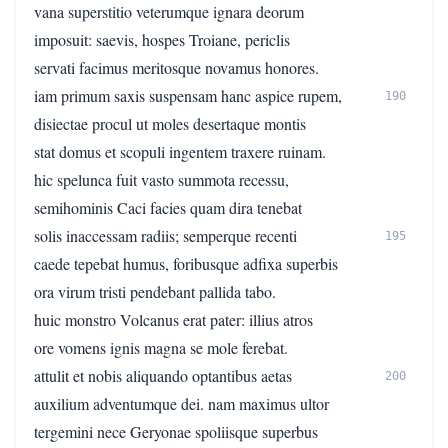
vana superstitio veterumque ignara deorum
imposuit: saevis, hospes Troiane, periclis
servati facimus meritosque novamus honores.
iam primum saxis suspensam hanc aspice rupem,
190
disiectae procul ut moles desertaque montis
stat domus et scopuli ingentem traxere ruinam.
hic spelunca fuit vasto summota recessu,
semihominis Caci facies quam dira tenebat
solis inaccessam radiis; semperque recenti
195
caede tepebat humus, foribusque adfixa superbis
ora virum tristi pendebant pallida tabo.
huic monstro Volcanus erat pater: illius atros
ore vomens ignis magna se mole ferebat.
attulit et nobis aliquando optantibus aetas
200
auxilium adventumque dei. nam maximus ultor
tergemini nece Geryonae spoliisque superbus