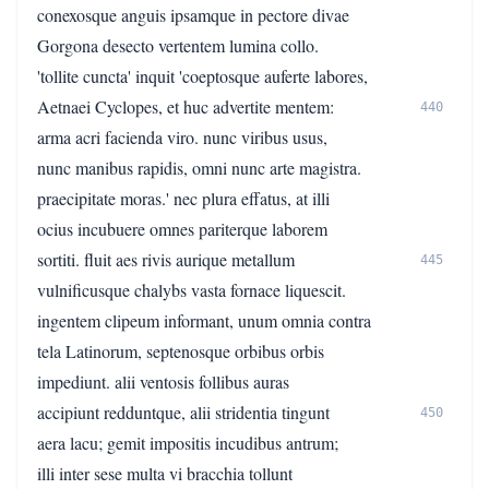
conexosque anguis ipsamque in pectore divae
Gorgona desecto vertentem lumina collo.
'tollite cuncta' inquit 'coeptosque auferte labores,
Aetnaei Cyclopes, et huc advertite mentem:
440
arma acri facienda viro. nunc viribus usus,
nunc manibus rapidis, omni nunc arte magistra.
praecipitate moras.' nec plura effatus, at illi
ocius incubuere omnes pariterque laborem
sortiti. fluit aes rivis aurique metallum
445
vulnificusque chalybs vasta fornace liquescit.
ingentem clipeum informant, unum omnia contra
tela Latinorum, septenosque orbibus orbis
impediunt. alii ventosis follibus auras
accipiunt redduntque, alii stridentia tingunt
450
aera lacu; gemit impositis incudibus antrum;
illi inter sese multa vi bracchia tollunt