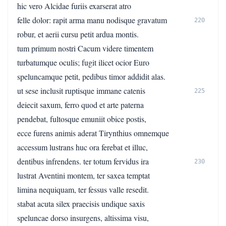
hic vero Alcidae furiis exarserat atro
felle dolor: rapit arma manu nodisque gravatum
220
robur, et aerii cursu petit ardua montis.
tum primum nostri Cacum videre timentem
turbatumque oculis; fugit ilicet ocior Euro
speluncamque petit, pedibus timor addidit alas.
ut sese inclusit ruptisque immane catenis
225
deiecit saxum, ferro quod et arte paterna
pendebat, fultosque emuniit obice postis,
ecce furens animis aderat Tirynthius omnemque
accessum lustrans huc ora ferebat et illuc,
dentibus infrendens. ter totum fervidus ira
230
lustrat Aventini montem, ter saxea temptat
limina nequiquam, ter fessus valle resedit.
stabat acuta silex praecisis undique saxis
speluncae dorso insurgens, altissima visu,