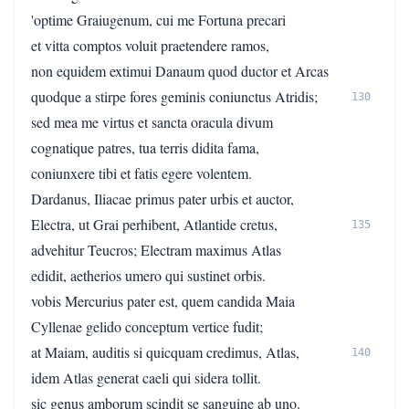
'optime Graiugenum, cui me Fortuna precari
et vitta comptos voluit praetendere ramos,
non equidem extimui Danaum quod ductor et Arcas
quodque a stirpe fores geminis coniunctus Atridis;
130
sed mea me virtus et sancta oracula divum
cognatique patres, tua terris didita fama,
coniunxere tibi et fatis egere volentem.
Dardanus, Iliacae primus pater urbis et auctor,
Electra, ut Grai perhibent, Atlantide cretus,
135
advehitur Teucros; Electram maximus Atlas
edidit, aetherios umero qui sustinet orbis.
vobis Mercurius pater est, quem candida Maia
Cyllenae gelido conceptum vertice fudit;
at Maiam, auditis si quicquam credimus, Atlas,
140
idem Atlas generat caeli qui sidera tollit.
sic genus amborum scindit se sanguine ab uno.