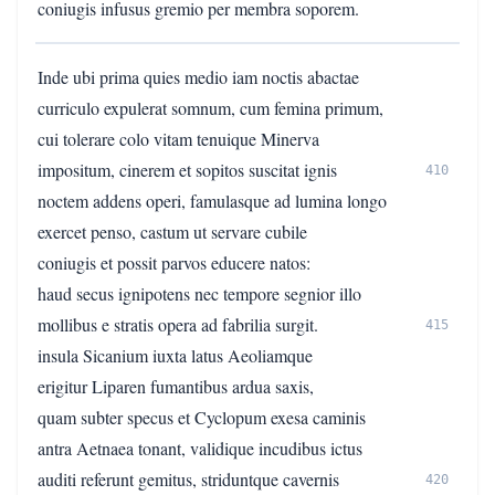
coniugis infusus gremio per membra soporem.
Inde ubi prima quies medio iam noctis abactae
curriculo expulerat somnum, cum femina primum,
cui tolerare colo vitam tenuique Minerva
impositum, cinerem et sopitos suscitat ignis
410
noctem addens operi, famulasque ad lumina longo
exercet penso, castum ut servare cubile
coniugis et possit parvos educere natos:
haud secus ignipotens nec tempore segnior illo
mollibus e stratis opera ad fabrilia surgit.
415
insula Sicanium iuxta latus Aeoliamque
erigitur Liparen fumantibus ardua saxis,
quam subter specus et Cyclopum exesa caminis
antra Aetnaea tonant, validique incudibus ictus
auditi referunt gemitus, striduntque cavernis
420