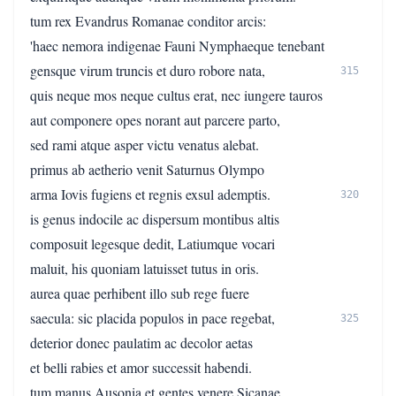
tum rex Evandrus Romanae conditor arcis:
'haec nemora indigenae Fauni Nymphaeque tenebant
gensque virum truncis et duro robore nata,
315
quis neque mos neque cultus erat, nec iungere tauros
aut componere opes norant aut parcere parto,
sed rami atque asper victu venatus alebat.
primus ab aetherio venit Saturnus Olympo
arma Iovis fugiens et regnis exsul ademptis.
320
is genus indocile ac dispersum montibus altis
composuit legesque dedit, Latiumque vocari
maluit, his quoniam latuisset tutus in oris.
aurea quae perhibent illo sub rege fuere
saecula: sic placida populos in pace regebat,
325
deterior donec paulatim ac decolor aetas
et belli rabies et amor successit habendi.
tum manus Ausonia et gentes venere Sicanae,