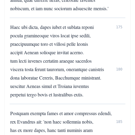
nobiscum, et iam nunc sociorum adsuescite mensis.'
Haec ubi dicta, dapes iubet et sublata reponi
175
pocula gramineoque viros locat ipse sedili,
praecipuumque toro et villosi pelle leonis
accipit Aenean solioque invitat acerno.
tum lecti iuvenes certatim araeque sacerdos
viscera tosta ferunt taurorum, onerantque canistris
180
dona laboratae Cereris, Bacchumque ministrant.
uescitur Aeneas simul et Troiana iuventus
perpetui tergo bovis et lustralibus extis.
Postquam exempta fames et amor compressus edendi,
rex Evandrus ait: 'non haec sollemnia nobis,
185
has ex more dapes, hanc tanti numinis aram