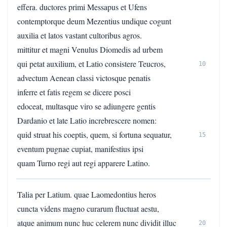
effera. ductores primi Messapus et Ufens
contemptorque deum Mezentius undique cogunt
auxilia et latos vastant cultoribus agros.
mittitur et magni Venulus Diomedis ad urbem
qui petat auxilium, et Latio consistere Teucros,
10
advectum Aenean classi victosque penatis
inferre et fatis regem se dicere posci
edoceat, multasque viro se adiungere gentis
Dardanio et late Latio increbrescere nomen:
quid struat his coeptis, quem, si fortuna sequatur,
15
eventum pugnae cupiat, manifestius ipsi
quam Turno regi aut regi apparere Latino.
Talia per Latium. quae Laomedontius heros
cuncta videns magno curarum fluctuat aestu,
atque animum nunc huc celerem nunc dividit illuc
20