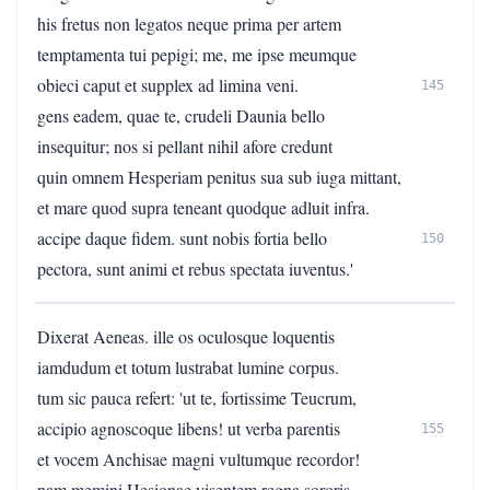
his fretus non legatos neque prima per artem
temptamenta tui pepigi; me, me ipse meumque
obieci caput et supplex ad limina veni.
145
gens eadem, quae te, crudeli Daunia bello
insequitur; nos si pellant nihil afore credunt
quin omnem Hesperiam penitus sua sub iuga mittant,
et mare quod supra teneant quodque adluit infra.
accipe daque fidem. sunt nobis fortia bello
150
pectora, sunt animi et rebus spectata iuventus.'
Dixerat Aeneas. ille os oculosque loquentis
iamdudum et totum lustrabat lumine corpus.
tum sic pauca refert: 'ut te, fortissime Teucrum,
accipio agnoscoque libens! ut verba parentis
155
et vocem Anchisae magni vultumque recordor!
nam memini Hesionae visentem regna sororis