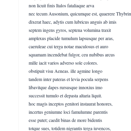
non licuit finis Italos fataliaque arva
nec tecum Ausonium, quicumque est, quaerere Thybrim
dixerat haec, adytis cum lubricus anguis ab imis
septem ingens gyros, septena volumina traxit
amplexus placide tumulum lapsusque per aras,
caeruleae cui terga notae maculosus et auro
squamam incendebat fulgor, ceu nubibus arcus
mille iacit varios adverso sole colores.
obstipuit visu Aeneas. ille agmine longo
tandem inter pateras et levia pocula serpens
libavitque dapes rursusque innoxius imo
successit tumulo et depasta altaria liquit.
hoc magis inceptos genitori instaurat honores,
incertus geniumne loci famulumne parentis
esse putet; caedit binas de more bidentis
totque sues, totidem nigrantis terga iuvencos,