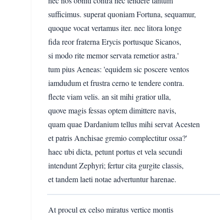
nec nos obniti contra nec tendere tantum
sufficimus. superat quoniam Fortuna, sequamur,
quoque vocat vertamus iter. nec litora longe
fida reor fraterna Erycis portusque Sicanos,
si modo rite memor servata remetior astra.'
tum pius Aeneas: 'equidem sic poscere ventos
iamdudum et frustra cerno te tendere contra.
flecte viam velis. an sit mihi gratior ulla,
quove magis fessas optem dimittere navis,
quam quae Dardanium tellus mihi servat Acesten
et patris Anchisae gremio complectitur ossa?'
haec ubi dicta, petunt portus et vela secundi
intendunt Zephyri; fertur cita gurgite classis,
et tandem laeti notae advertuntur harenae.
At procul ex celso miratus vertice montis