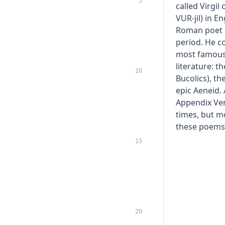
5
called Virgil 
VUR-jil) in E
Roman poet 
period. He c
most famous
literature: t
10
Bucolics), th
epic Aeneid.
Appendix Ver
times, but m
these poems
15
20