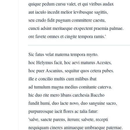
quique pedum cursu valet, et qui viribus audax
aut iaculo incedit melior levibusque sagittis,
seu crudo fidit pugnam committere caestu,
cuncti adsint meritaeque exspectent praemia palmae.
ore favete omnes et cingite tempora ramis.'
Sic fatus velat materna tempora myrto.
hoc Helymus facit, hoc aevi maturus Acestes,
hoc puer Ascanius, sequitur quos cetera pubes.
ille e concilio multis cum milibus ibat
ad tumulum magna medius comitante caterva.
hic duo rite mero libans carchesia Baccho
fundit humi, duo lacte novo, duo sanguine sacro,
purpureosque iacit flores ac talia fatur:
'salve, sancte parens, iterum; salvete, recepti
nequiquam cineres animaeque umbraeque paternae.