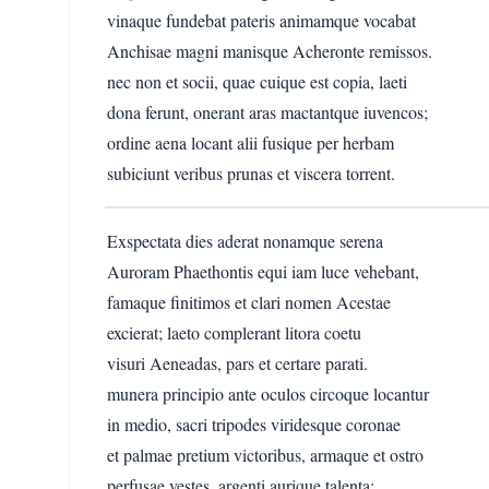
vinaque fundebat pateris animamque vocabat
Anchisae magni manisque Acheronte remissos.
nec non et socii, quae cuique est copia, laeti
dona ferunt, onerant aras mactantque iuvencos;
ordine aena locant alii fusique per herbam
subiciunt veribus prunas et viscera torrent.
Exspectata dies aderat nonamque serena
Auroram Phaethontis equi iam luce vehebant,
famaque finitimos et clari nomen Acestae
excierat; laeto complerant litora coetu
visuri Aeneadas, pars et certare parati.
munera principio ante oculos circoque locantur
in medio, sacri tripodes viridesque coronae
et palmae pretium victoribus, armaque et ostro
perfusae vestes, argenti aurique talenta;