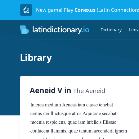
New game! Play
Conexus
(Latin Connection
Dictionary
Libr
Library
Aeneid V
in
The Aeneid
Interea medium Aeneas iam classe tenebat
certus iter fluctusque atros Aquilone secabat
moenia respiciens, quae iam infelicis Elissae
conlucent flammis. quae tantum accenderit ignem