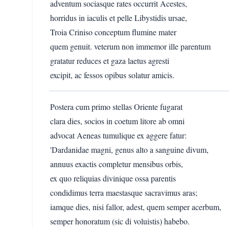
adventum sociasque rates occurrit Acestes,
horridus in iaculis et pelle Libystidis ursae,
Troia Criniso conceptum flumine mater
quem genuit. veterum non immemor ille parentum
gratatur reduces et gaza laetus agresti
excipit, ac fessos opibus solatur amicis.
Postera cum primo stellas Oriente fugarat
clara dies, socios in coetum litore ab omni
advocat Aeneas tumulique ex aggere fatur:
'Dardanidae magni, genus alto a sanguine divum,
annuus exactis completur mensibus orbis,
ex quo reliquias divinique ossa parentis
condidimus terra maestasque sacravimus aras;
iamque dies, nisi fallor, adest, quem semper acerbum,
semper honoratum (sic di voluistis) habebo.