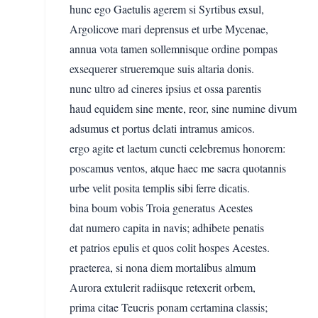
hunc ego Gaetulis agerem si Syrtibus exsul,
Argolicove mari deprensus et urbe Mycenae,
annua vota tamen sollemnisque ordine pompas
exsequerer strueremque suis altaria donis.
nunc ultro ad cineres ipsius et ossa parentis
haud equidem sine mente, reor, sine numine divum
adsumus et portus delati intramus amicos.
ergo agite et laetum cuncti celebremus honorem:
poscamus ventos, atque haec me sacra quotannis
urbe velit posita templis sibi ferre dicatis.
bina boum vobis Troia generatus Acestes
dat numero capita in navis; adhibete penatis
et patrios epulis et quos colit hospes Acestes.
praeterea, si nona diem mortalibus almum
Aurora extulerit radiisque retexerit orbem,
prima citae Teucris ponam certamina classis;