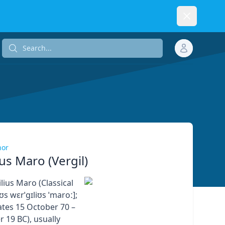
Dismiss
Search...
Search...
hor
ius Maro (Vergil)
lius Maro (Classical
iʊs wɛrˈɡɪliʊs ˈmaroː];
ates 15 October 70 –
 19 BC), usually