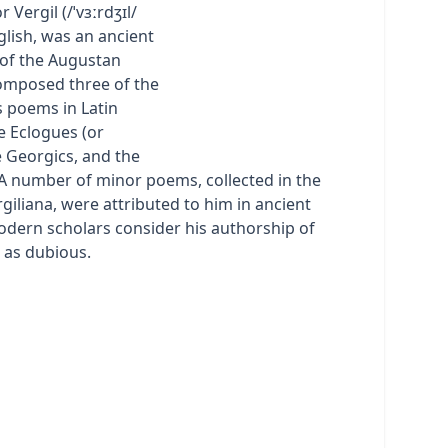
or Vergil (/ˈvɜːrdʒɪl/
nglish, was an ancient
of the Augustan
omposed three of the
 poems in Latin
he Eclogues (or
e Georgics, and the
 A number of minor poems, collected in the
giliana, were attributed to him in ancient
odern scholars consider his authorship of
 as dubious.