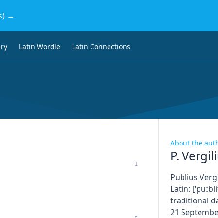
s) →
ary
Latin Wordle
Latin Connections
About the aut
P. Vergil
1
Publius Vergi
Latin: [ˈpuːbl
traditional d
21 September