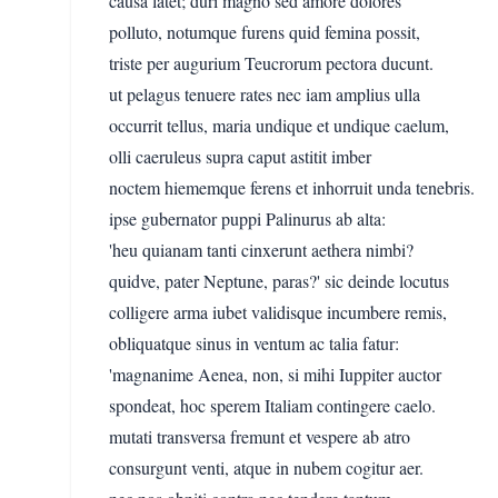
causa latet; duri magno sed amore dolores
polluto, notumque furens quid femina possit,
triste per augurium Teucrorum pectora ducunt.
ut pelagus tenuere rates nec iam amplius ulla
occurrit tellus, maria undique et undique caelum,
olli caeruleus supra caput astitit imber
noctem hiememque ferens et inhorruit unda tenebris.
ipse gubernator puppi Palinurus ab alta:
'heu quianam tanti cinxerunt aethera nimbi?
quidve, pater Neptune, paras?' sic deinde locutus
colligere arma iubet validisque incumbere remis,
obliquatque sinus in ventum ac talia fatur:
'magnanime Aenea, non, si mihi Iuppiter auctor
spondeat, hoc sperem Italiam contingere caelo.
mutati transversa fremunt et vespere ab atro
consurgunt venti, atque in nubem cogitur aer.