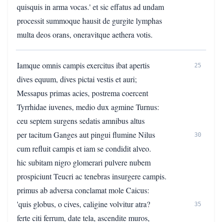
quisquis in arma vocas.' et sic effatus ad undam
processit summoque hausit de gurgite lymphas
multa deos orans, oneravitque aethera votis.
Iamque omnis campis exercitus ibat apertis
25
dives equum, dives pictai vestis et auri;
Messapus primas acies, postrema coercent
Tyrrhidae iuvenes, medio dux agmine Turnus:
ceu septem surgens sedatis amnibus altus
per tacitum Ganges aut pingui flumine Nilus
30
cum refluit campis et iam se condidit alveo.
hic subitam nigro glomerari pulvere nubem
prospiciunt Teucri ac tenebras insurgere campis.
primus ab adversa conclamat mole Caicus:
'quis globus, o cives, caligine volvitur atra?
35
ferte citi ferrum, date tela, ascendite muros,