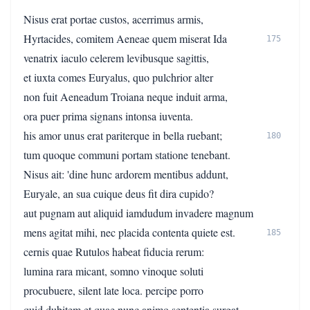
Nisus erat portae custos, acerrimus armis,
Hyrtacides, comitem Aeneae quem miserat Ida
175
venatrix iaculo celerem levibusque sagittis,
et iuxta comes Euryalus, quo pulchrior alter
non fuit Aeneadum Troiana neque induit arma,
ora puer prima signans intonsa iuventa.
his amor unus erat pariterque in bella ruebant;
180
tum quoque communi portam statione tenebant.
Nisus ait: 'dine hunc ardorem mentibus addunt,
Euryale, an sua cuique deus fit dira cupido?
aut pugnam aut aliquid iamdudum invadere magnum
mens agitat mihi, nec placida contenta quiete est.
185
cernis quae Rutulos habeat fiducia rerum:
lumina rara micant, somno vinoque soluti
procubuere, silent late loca. percipe porro
quid dubitem et quae nunc animo sententia surgat.