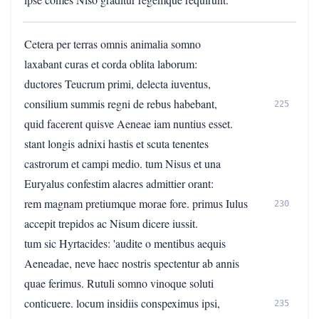
Cetera per terras omnis animalia somno
laxabant curas et corda oblita laborum:
ductores Teucrum primi, delecta iuventus,
consilium summis regni de rebus habebant,
225
quid facerent quisve Aeneae iam nuntius esset.
stant longis adnixi hastis et scuta tenentes
castrorum et campi medio. tum Nisus et una
Euryalus confestim alacres admittier orant:
rem magnam pretiumque morae fore. primus Iulus
230
accepit trepidos ac Nisum dicere iussit.
tum sic Hyrtacides: 'audite o mentibus aequis
Aeneadae, neve haec nostris spectentur ab annis
quae ferimus. Rutuli somno vinoque soluti
conticuere. locum insidiis conspeximus ipsi,
235