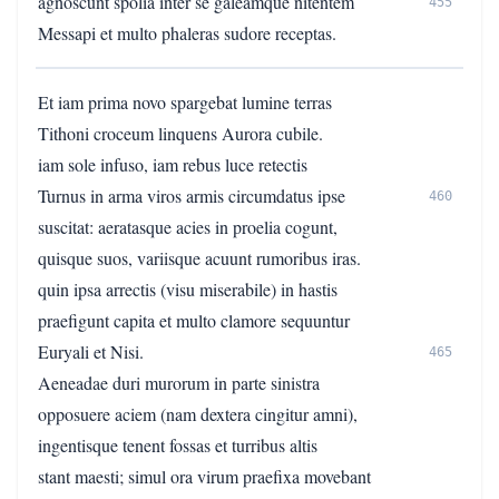
agnoscunt spolia inter se galeamque nitentem
455
Messapi et multo phaleras sudore receptas.
Et iam prima novo spargebat lumine terras
Tithoni croceum linquens Aurora cubile.
iam sole infuso, iam rebus luce retectis
Turnus in arma viros armis circumdatus ipse
460
suscitat: aeratasque acies in proelia cogunt,
quisque suos, variisque acuunt rumoribus iras.
quin ipsa arrectis (visu miserabile) in hastis
praefigunt capita et multo clamore sequuntur
Euryali et Nisi.
465
Aeneadae duri murorum in parte sinistra
opposuere aciem (nam dextera cingitur amni),
ingentisque tenent fossas et turribus altis
stant maesti; simul ora virum praefixa movebant