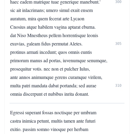
haec eadem matrique tuae generique manebunt.'
300
sic ait inlacrimans; umero simul exuit ensem
auratum, mira quem fecerat arte Lycaon
Cnosius atque habilem vagina aptarat eburna.
dat Niso Mnestheus pellem horrentisque leonis
exuvias, galeam fidus permutat Aletes.
305
protinus armati incedunt; quos omnis euntis
primorum manus ad portas, iuvenumque senumque,
prosequitur votis. nec non et pulcher Iulus,
ante annos animumque gerens curamque virilem,
multa patri mandata dabat portanda; sed aurae
310
omnia discerpunt et nubibus inrita donant.
Egressi superant fossas noctisque per umbram
castra inimica petunt, multis tamen ante futuri
exitio. passim somno vinoque per herbam