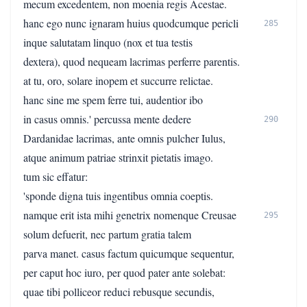
mecum excedentem, non moenia regis Acestae.
hanc ego nunc ignaram huius quodcumque pericli
285
inque salutatam linquo (nox et tua testis
dextera), quod nequeam lacrimas perferre parentis.
at tu, oro, solare inopem et succurre relictae.
hanc sine me spem ferre tui, audentior ibo
in casus omnis.' percussa mente dedere
290
Dardanidae lacrimas, ante omnis pulcher Iulus,
atque animum patriae strinxit pietatis imago.
tum sic effatur:
'sponde digna tuis ingentibus omnia coeptis.
namque erit ista mihi genetrix nomenque Creusae
295
solum defuerit, nec partum gratia talem
parva manet. casus factum quicumque sequentur,
per caput hoc iuro, per quod pater ante solebat:
quae tibi polliceor reduci rebusque secundis,