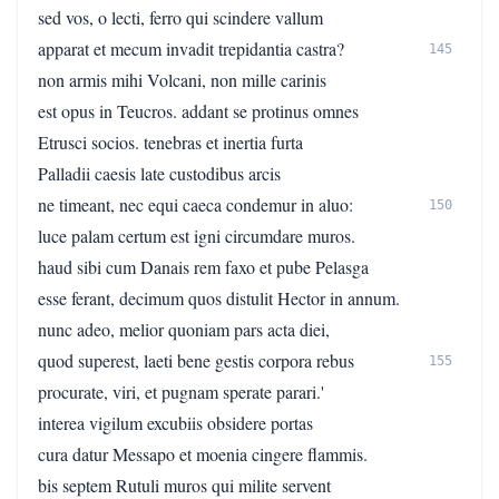
sed vos, o lecti, ferro qui scindere vallum
apparat et mecum invadit trepidantia castra?
145
non armis mihi Volcani, non mille carinis
est opus in Teucros. addant se protinus omnes
Etrusci socios. tenebras et inertia furta
Palladii caesis late custodibus arcis
ne timeant, nec equi caeca condemur in aluo:
150
luce palam certum est igni circumdare muros.
haud sibi cum Danais rem faxo et pube Pelasga
esse ferant, decimum quos distulit Hector in annum.
nunc adeo, melior quoniam pars acta diei,
quod superest, laeti bene gestis corpora rebus
155
procurate, viri, et pugnam sperate parari.'
interea vigilum excubiis obsidere portas
cura datur Messapo et moenia cingere flammis.
bis septem Rutuli muros qui milite servent