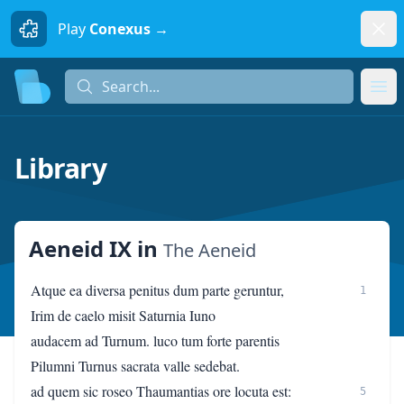
Dism
Play
Conexus →
Search...
Search...
Ope
Library
Aeneid IX
in
The Aeneid
Atque ea diversa penitus dum parte geruntur,
1
Irim de caelo misit Saturnia Iuno
audacem ad Turnum. luco tum forte parentis
Pilumni Turnus sacrata valle sedebat.
ad quem sic roseo Thaumantias ore locuta est:
5