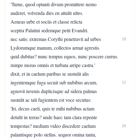
'Turne, quod optanti divum promittere nemo
auderet, volvenda dies en attulit ultro.
Aeneas urbe et sociis et classe relicta
sceptra Palatini sedemque petit Evandri.
nec satis: extremas Corythi penetravit ad urbes
10
Lydorumque manum, collectos armat agrestis.
quid dubitas? nunc tempus equos, nunc poscere currus.
rumpe moras omnis et turbata arripe castra.'
dixit, et in caelum paribus se sustulit alis
ingentemque fuga secuit sub nubibus arcum.
15
agnovit iuvenis duplicisque ad sidera palmas
sustulit ac tali fugientem est voce secutus:
'Iri, decus caeli, quis te mihi nubibus actam
detulit in terras? unde haec tam clara repente
tempestas? medium video discedere caelum
20
palantisque polo stellas. sequor omina tanta,