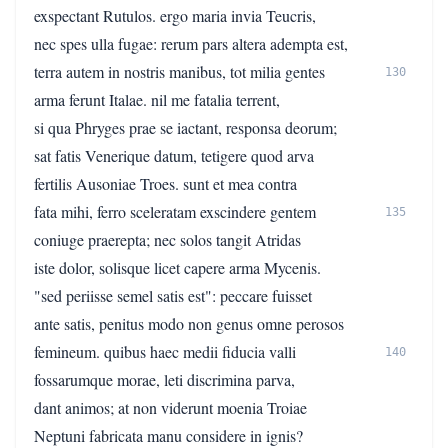
exspectant Rutulos. ergo maria invia Teucris,
nec spes ulla fugae: rerum pars altera adempta est,
terra autem in nostris manibus, tot milia gentes
130
arma ferunt Italae. nil me fatalia terrent,
si qua Phryges prae se iactant, responsa deorum;
sat fatis Venerique datum, tetigere quod arva
fertilis Ausoniae Troes. sunt et mea contra
fata mihi, ferro sceleratam exscindere gentem
135
coniuge praerepta; nec solos tangit Atridas
iste dolor, solisque licet capere arma Mycenis.
"sed periisse semel satis est": peccare fuisset
ante satis, penitus modo non genus omne perosos
femineum. quibus haec medii fiducia valli
140
fossarumque morae, leti discrimina parva,
dant animos; at non viderunt moenia Troiae
Neptuni fabricata manu considere in ignis?