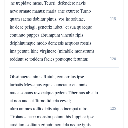
'ne trepidate meas, Teucri, defendere navis
neve armate manus; maria ante exurere Turno
quam sacras dabitur pinus. vos ite solutae,
115
ite deae pelagi; genetrix iubet.' et sua quaeque
continuo puppes abrumpunt vincula ripis
delphinumque modo demersis aequora rostris
ima petunt. hinc virgineae (mirabile monstrum)
reddunt se totidem facies pontoque feruntur.
120
Obstipuere animis Rutuli, conterritus ipse
turbatis Messapus equis, cunctatur et amnis
rauca sonans revocatque pedem Tiberinus ab alto.
at non audaci Turno fiducia cessit;
ultro animos tollit dictis atque increpat ultro:
125
'Troianos haec monstra petunt, his Iuppiter ipse
auxilium solitum eripuit: non tela neque ignis