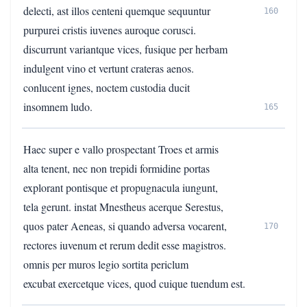
delecti, ast illos centeni quemque sequuntur
160
purpurei cristis iuvenes auroque corusci.
discurrunt variantque vices, fusique per herbam
indulgent vino et vertunt crateras aenos.
conlucent ignes, noctem custodia ducit
insomnem ludo.
165
Haec super e vallo prospectant Troes et armis
alta tenent, nec non trepidi formidine portas
explorant pontisque et propugnacula iungunt,
tela gerunt. instat Mnestheus acerque Serestus,
quos pater Aeneas, si quando adversa vocarent,
170
rectores iuvenum et rerum dedit esse magistros.
omnis per muros legio sortita periclum
excubat exercetque vices, quod cuique tuendum est.