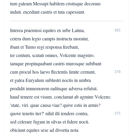
tum galeam Messapi habilem cristisque decoram
induit. excedunt castris et tuta capessunt.
Interea praemissi equites ex urbe Latina,
365
cetera dum legio campis instructa moratur,
ibant et Turno regi responsa ferebant,
ter centum, scutati omnes, Volcente magistro.
iamque propinquabant castris murosque subibant
cum procul hos laevo flectentis limite cernunt,
370
et galea Euryalum sublustri noctis in umbra
prodidit immemorem radiisque adversa refulsit.
haud temere est visum. conclamat ab agmine Volcens:
'state, viri. quae causa viae? quive estis in armis?
quove tenetis iter?' nihil illi tendere contra,
375
sed celerare fugam in silvas et fidere nocti.
obiciunt equites sese ad divortia nota