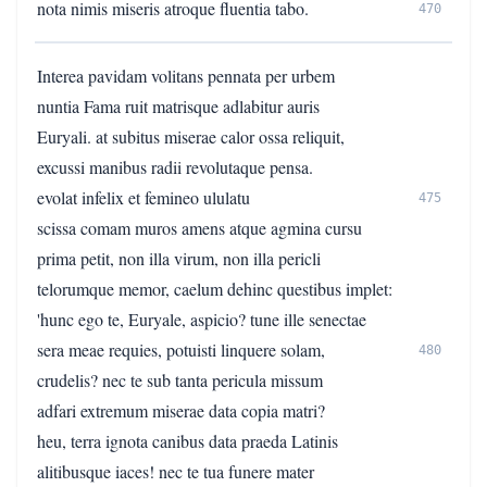
nota nimis miseris atroque fluentia tabo.
470
Interea pavidam volitans pennata per urbem
nuntia Fama ruit matrisque adlabitur auris
Euryali. at subitus miserae calor ossa reliquit,
excussi manibus radii revolutaque pensa.
evolat infelix et femineo ululatu
475
scissa comam muros amens atque agmina cursu
prima petit, non illa virum, non illa pericli
telorumque memor, caelum dehinc questibus implet:
'hunc ego te, Euryale, aspicio? tune ille senectae
sera meae requies, potuisti linquere solam,
480
crudelis? nec te sub tanta pericula missum
adfari extremum miserae data copia matri?
heu, terra ignota canibus data praeda Latinis
alitibusque iaces! nec te tua funere mater