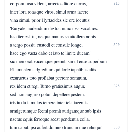
corpora fusa vident, arrectos litore currus,
315
inter lora rotasque viros, simul arma iacere,
vina simul. prior Hyrtacides sic ore locutus:
'Euryale, audendum dextra: nunc ipsa vocat res.
hac iter est. tu, ne qua manus se attollere nobis
a tergo possit, custodi et consule longe;
320
haec ego vasta dabo et lato te limite ducam.'
sic memorat vocemque premit, simul ense superbum
Rhamnetem adgreditur, qui forte tapetibus altis
exstructus toto proflabat pectore somnum,
rex idem et regi Turno gratissimus augur,
325
sed non augurio potuit depellere pestem.
tris iuxta famulos temere inter tela iacentis
armigerumque Remi premit aurigamque sub ipsis
nactus equis ferroque secat pendentia colla.
tum caput ipsi aufert domino truncumque relinquit
330