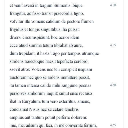
et venit aversi in tergum Sulmonis ibique
410
frangitur, ac fisso transit praecordia ligno.
volvitur ille vomens calidum de pectore flumen
frigidus et longis singultibus ilia pulsat.
diversi circumspiciunt. hoc acrior idem
ecce aliud summa telum librabat ab aure.
415
dum trepidant, it hasta Tago per tempus utrumque
stridens traiectoque haesit tepefacta cerebro.
saevit atrox Volcens nec teli conspicit usquam
auctorem nec quo se ardens immittere possit.
'tu tamen interea calido mihi sanguine poenas
420
persolves amborum' inquit; simul ense recluso
ibat in Euryalum. tum vero exterritus, amens,
conclamat Nisus nec se celare tenebris
amplius aut tantum potuit perferre dolorem:
'me, me, adsum qui feci, in me convertite ferrum,
425