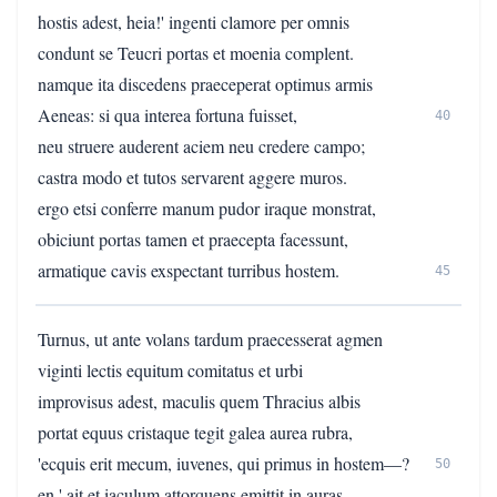
hostis adest, heia!' ingenti clamore per omnis
condunt se Teucri portas et moenia complent.
namque ita discedens praeceperat optimus armis
Aeneas: si qua interea fortuna fuisset,
40
neu struere auderent aciem neu credere campo;
castra modo et tutos servarent aggere muros.
ergo etsi conferre manum pudor iraque monstrat,
obiciunt portas tamen et praecepta facessunt,
armatique cavis exspectant turribus hostem.
45
Turnus, ut ante volans tardum praecesserat agmen
viginti lectis equitum comitatus et urbi
improvisus adest, maculis quem Thracius albis
portat equus cristaque tegit galea aurea rubra,
'ecquis erit mecum, iuvenes, qui primus in hostem—?
50
en,' ait et iaculum attorquens emittit in auras,