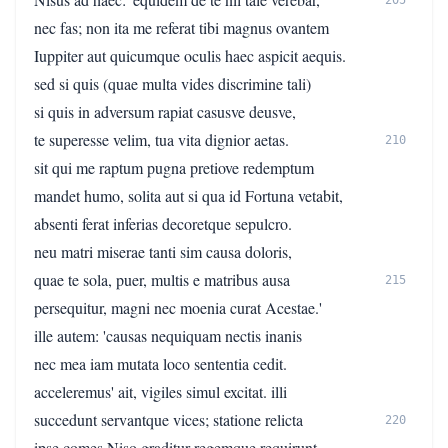
205
nec fas; non ita me referat tibi magnus ovantem
Iuppiter aut quicumque oculis haec aspicit aequis.
sed si quis (quae multa vides discrimine tali)
si quis in adversum rapiat casusve deusve,
te superesse velim, tua vita dignior aetas.
210
sit qui me raptum pugna pretiove redemptum
mandet humo, solita aut si qua id Fortuna vetabit,
absenti ferat inferias decoretque sepulcro.
neu matri miserae tanti sim causa doloris,
quae te sola, puer, multis e matribus ausa
215
persequitur, magni nec moenia curat Acestae.'
ille autem: 'causas nequiquam nectis inanis
nec mea iam mutata loco sententia cedit.
acceleremus' ait, vigiles simul excitat. illi
succedunt servantque vices; statione relicta
220
ipse comes Niso graditur regemque requirunt.