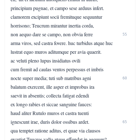
principium pugnae, et campo sese arduus infert.
clamorem excipiunt socii fremituque sequuntur
horrisono; Teucrum mirantur inertia corda,
non aequo dare se campo, non obvia ferre
55
arma viros, sed castra fovere. huc turbidus atque huc
lustrat equo muros aditumque per avia quaerit.
ac veluti pleno lupus insidiatus ovili
cum fremit ad caulas ventos perpessus et imbris
nocte super media; tuti sub matribus agni
60
balatum exercent, ille asper et improbus ira
saevit in absentis; collecta fatigat edendi
ex longo rabies et siccae sanguine fauces:
haud aliter Rutulo muros et castra tuenti
ignescunt irae, duris dolor ossibus ardet.
65
qua temptet ratione aditus, et quae via clausos
excutiat Teucros vallo atque effundat in aequum?