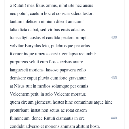
o Rutuli! mea fraus omnis, nihil iste nec ausus
nec potuit; caelum hoc et conscia sidera testor;
tantum infelicem nimium dilexit amicum.'
talia dicta dabat, sed viribus ensis adactus
transadigit costas et candida pectora rumpit.
430
volvitur Euryalus leto, pulchrosque per artus
it cruor inque umeros cervix conlapsa recumbit:
purpureus veluti cum flos succisus aratro
languescit moriens, lassove papavera collo
demisere caput pluvia cum forte gravantur.
435
at Nisus ruit in medios solumque per omnis
Volcentem petit, in solo Volcente moratur.
quem circum glomerati hostes hinc comminus atque hinc
proturbant. instat non setius ac rotat ensem
fulmineum, donec Rutuli clamantis in ore
440
condidit adverso et moriens animam abstulit hosti.