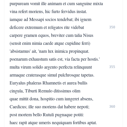
purpuream vomit ille animam et cum sanguine mixta
vina refert moriens, hic furto fervidus instat.
iamque ad Messapi socios tendebat; ibi ignem
deficere extremum et religatos rite videbat
350
carpere gramen equos, breviter cum talia Nisus
(sensit enim nimia caede atque cupidine ferri)
'absistamus' ait, 'nam lux inimica propinquat.
poenarum exhaustum satis est, via facta per hostis.'
multa virum solido argento perfecta relinquunt
355
armaque craterasque simul pulchrosque tapetas.
Euryalus phaleras Rhamnetis et aurea bullis
cingula, Tiburti Remulo ditissimus olim
quae mittit dona, hospitio cum iungeret absens,
Caedicus; ille suo moriens dat habere nepoti;
360
post mortem bello Rutuli pugnaque potiti:
haec rapit atque umeris nequiquam fortibus aptat.