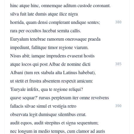
hinc atque hinc, omnemque aditum custode coronant.
silva fuit late dumis atque ilice nigra
horrida, quam densi complerant undique sentes;
380
rara per occultos lucebat semita callis.
Euryalum tenebrae ramorum onerosaque praeda
impediunt, fallitque timor regione viarum.
Nisus abit; iamque imprudens evaserat hostis
atque locos qui post Albae de nomine dicti
385
Albani (tum rex stabula alta Latinus habebat),
ut stetit et frustra absentem respexit amicum:
'Euryale infelix, qua te regione reliqui?
quave sequar?' rursus perplexum iter omne revolvens
fallacis silvae simul et vestigia retro
390
observata legit dumisque silentibus errat.
audit equos, audit strepitus et signa sequentum;
nec longum in medio tempus, cum clamor ad auris