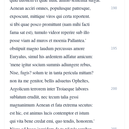
Aenean acciri omnes, populusque patresque,
190
exposcunt, mittique viros qui certa reportent.
si tibi quae posco promittunt (nam mihi facti
fama sat est), tumulo videor reperire sub illo
posse viam ad muros et moenia Pallantea.'
obstipuit magno laudum percussus amore
195
Euryalus, simul his ardentem adfatur amicum:
'mene igitur socium summis adiungere rebus,
Nise, fugis? solum te in tanta pericula mittam?
non ita me genitor, bellis adsuetus Opheltes,
Argolicum terrorem inter Troiaeque labores
200
sublatum erudiit, nec tecum talia gessi
magnanimum Aenean et fata extrema secutus:
est hic, est animus lucis contemptor et istum
qui vita bene credat emi, quo tendis, honorem.'
Nisus ad haec: 'equidem de te nil tale verebar,