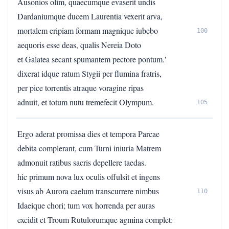
Ausonios olim, quaecumque evaserit undis
Dardaniumque ducem Laurentia vexerit arva,
mortalem eripiam formam magnique iubebo
100
aequoris esse deas, qualis Nereia Doto
et Galatea secant spumantem pectore pontum.'
dixerat idque ratum Stygii per flumina fratris,
per pice torrentis atraque voragine ripas
adnuit, et totum nutu tremefecit Olympum.
105
Ergo aderat promissa dies et tempora Parcae
debita complerant, cum Turni iniuria Matrem
admonuit ratibus sacris depellere taedas.
hic primum nova lux oculis offulsit et ingens
visus ab Aurora caelum transcurrere nimbus
110
Idaeique chori; tum vox horrenda per auras
excidit et Troum Rutulorumque agmina complet: