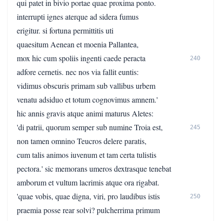
qui patet in bivio portae quae proxima ponto.
interrupti ignes aterque ad sidera fumus
erigitur. si fortuna permittitis uti
quaesitum Aenean et moenia Pallantea,
mox hic cum spoliis ingenti caede peracta
240
adfore cernetis. nec nos via fallit euntis:
vidimus obscuris primam sub vallibus urbem
venatu adsiduo et totum cognovimus amnem.'
hic annis gravis atque animi maturus Aletes:
'di patrii, quorum semper sub numine Troia est,
245
non tamen omnino Teucros delere paratis,
cum talis animos iuvenum et tam certa tulistis
pectora.' sic memorans umeros dextrasque tenebat
amborum et vultum lacrimis atque ora rigabat.
'quae vobis, quae digna, viri, pro laudibus istis
250
praemia posse rear solvi? pulcherrima primum