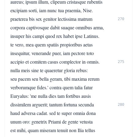
aureus; ipsum illum, clipeum cristasque rubentis
excipiam sorti, iam nunc tua praemia, Nise.
praeterea bis sex genitor lectissima matrum
270
corpora captivosque dabit suaque omnibus arma,
insuper his campi quod rex habet ipse Latinus.
te vero, mea quem spatiis propioribus aetas
insequitur, venerande puer, iam pectore toto
accipio et comitem casus complector in omnis.
275
nulla meis sine te quaeretur gloria rebus:
seu pacem seu bella geram, tibi maxima rerum
verborumque fides.' contra quem talia fatur
Euryalus: 'me nulla dies tam fortibus ausis
dissimilem arguerit; tantum fortuna secunda
280
haud adversa cadat. sed te super omnia dona
unum oro: genetrix Priami de gente vetusta
est mihi, quam miseram tenuit non Ilia tellus