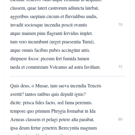
classem, quae lateri castrorum adiuncta latebat,
aggeribus saeptam circum et fluvialibus undis,
invadit sociosque incendia poscit ovantis
70
atque manum pinu flagranti fervidus implet.
tum vero incumbunt (urget praesentia Turni),
atque omnis facibus pubes accingitur atris.
diripuere focos: piceum fert fumida lumen
taeda et commixtam Volcanus ad astra favillam.
75
Quis deus, o Musae, tam saeva incendia Teucris
avertit? tantos ratibus quis depulit ignis?
dicite: prisca fides facto, sed fama perennis.
tempore quo primum Phrygia formabat in Ida
Aeneas classem et pelagi petere alta parabat,
80
ipsa deum fertur genetrix Berecyntia magnum