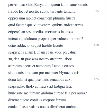
pervenit ac videt Euryalum, quem iam manus omnis
fraude loci et noctis, subito turbante tumultu,
395
oppressum rapit et conantem plurima frustra.
quid faciat? qua vi iuvenem, quibus audeat armis
eripere? an sese medios moriturus in enses
inferat et pulchram properet per vulnera mortem?
ocius adducto torquet hastile lacerto
400
suspiciens altam Lunam et sic voce precatur:
'tu, dea, tu praesens nostro succurre labori,
astrorum decus et nemorum Latonia custos.
si qua tuis umquam pro me pater Hyrtacus aris
dona tulit, si qua ipse meis venatibus auxi
405
suspendive tholo aut sacra ad fastigia fixi,
hunc sine me turbare globum et rege tela per auras.'
dixerat et toto conixus corpore ferrum
conicit. hasta volans noctis diverberat umbras