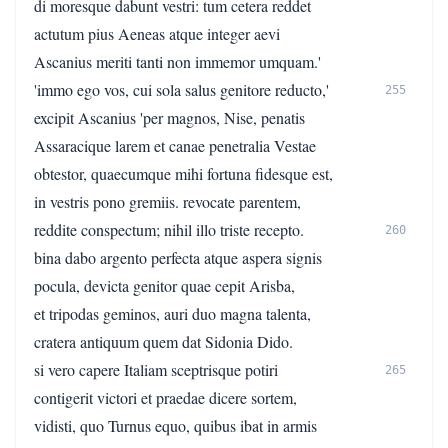
di moresque dabunt vestri: tum cetera reddet
actutum pius Aeneas atque integer aevi
Ascanius meriti tanti non immemor umquam.'
'immo ego vos, cui sola salus genitore reducto,'
255
excipit Ascanius 'per magnos, Nise, penatis
Assaracique larem et canae penetralia Vestae
obtestor, quaecumque mihi fortuna fidesque est,
in vestris pono gremiis. revocate parentem,
reddite conspectum; nihil illo triste recepto.
260
bina dabo argento perfecta atque aspera signis
pocula, devicta genitor quae cepit Arisba,
et tripodas geminos, auri duo magna talenta,
cratera antiquum quem dat Sidonia Dido.
si vero capere Italiam sceptrisque potiri
265
contigerit victori et praedae dicere sortem,
vidisti, quo Turnus equo, quibus ibat in armis