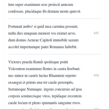
tum super exanimum sese proiecit amicum
confossus, placidaque ibi demum morte quievit.
Fortunati ambo! si quid mea carmina possunt,
nulla dies umquam memori vos eximet aevo,
445
dum domus Aeneae Capitoli immobile saxum
accolet imperiumque pater Romanus habebit.
Victores praeda Rutuli spoliisque potiti
Volcentem exanimum flentes in castra ferebant.
nec minor in castris luctus Rhamnete reperto
450
exsangui et primis una tot caede peremptis,
Serranoque Numaque. ingens concursus ad ipsa
corpora seminecisque viros, tepidaque recentem
caede locum et pleno spumantis sanguine rivos.