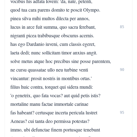
vocibus his adfata Iovem: 'da, nate, petenti,
quod tua cara parens domito te poscit Olympo.
pinea silva mihi multos dilecta per annos,
lucus in arce fuit summa, quo sacra ferebant,
85
nigranti picea trabibusque obscurus acernis.
has ego Dardanio iuveni, cum classis egeret,
laeta dedi; nunc sollicitam timor anxius angit.
solve metus atque hoc precibus sine posse parentem,
ne cursu quassatae ullo neu turbine venti
90
vincantur: prosit nostris in montibus ortas.'
filius huic contra, torquet qui sidera mundi:
'o genetrix, quo fata vocas? aut quid petis istis?
mortaline manu factae immortale carinae
fas habeant? certusque incerta pericula lustret
95
Aeneas? cui tanta deo permissa potestas?
immo, ubi defunctae finem portusque tenebunt