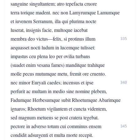
sanguine singultantem; atro tepefacta cruore
terra torique madent. nec non Lamyrumque Lamumque
et iuvenem Serranum, illa qui plurima nocte
luserat, insignis facie, multoque iacebat
membra deo victus—felix, si protinus illum
335
aequasset nocti ludum in lucemque tulisset:
impastus ceu plena leo per ovilia turbans
(suadet enim vesana fames) manditque trahitque
molle pecus mutumque metu, fremit ore cruento.
nec minor Euryali caedes; incensus et ipse
340
perfurit ac multam in medio sine nomine plebem,
Fadumque Herbesumque subit Rhoetumque Abarimque
ignaros; Rhoetum vigilantem et cuncta videntem,
sed magnum metuens se post cratera tegebat.
pectore in adverso totum cui comminus ensem
345
condidit adsurgenti et multa morte recepit.