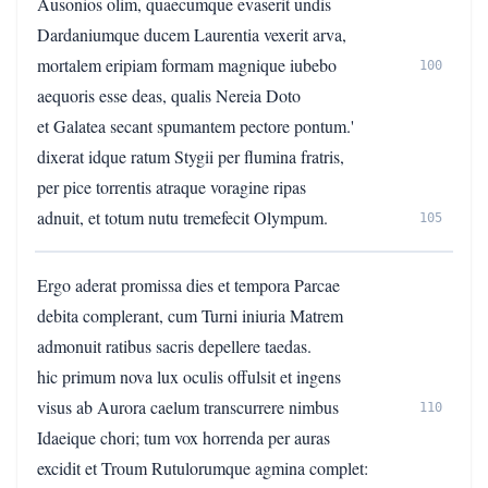
Ausonios olim, quaecumque evaserit undis
Dardaniumque ducem Laurentia vexerit arva,
mortalem eripiam formam magnique iubebo
100
aequoris esse deas, qualis Nereia Doto
et Galatea secant spumantem pectore pontum.'
dixerat idque ratum Stygii per flumina fratris,
per pice torrentis atraque voragine ripas
adnuit, et totum nutu tremefecit Olympum.
105
Ergo aderat promissa dies et tempora Parcae
debita complerant, cum Turni iniuria Matrem
admonuit ratibus sacris depellere taedas.
hic primum nova lux oculis offulsit et ingens
visus ab Aurora caelum transcurrere nimbus
110
Idaeique chori; tum vox horrenda per auras
excidit et Troum Rutulorumque agmina complet: