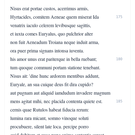
Nisus erat portae custos, acerrimus armis,
Hyrtacides, comitem Aeneae quem miserat Ida
175
venatrix iaculo celerem levibusque sagittis,
et iuxta comes Euryalus, quo pulchrior alter
non fuit Aeneadum Troiana neque induit arma,
ora puer prima signans intonsa iuventa.
his amor unus erat pariterque in bella ruebant;
180
tum quoque communi portam statione tenebant.
Nisus ait: 'dine hunc ardorem mentibus addunt,
Euryale, an sua cuique deus fit dira cupido?
aut pugnam aut aliquid iamdudum invadere magnum
mens agitat mihi, nec placida contenta quiete est.
185
cernis quae Rutulos habeat fiducia rerum:
lumina rara micant, somno vinoque soluti
procubuere, silent late loca. percipe porro
quid dubitem et quae nunc animo sententia surgat.