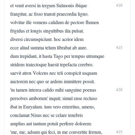
et venit aversi in tergum Sulmonis ibique
410
frangitur, ac fisso transit praecordia ligno.
volvitur ille vomens calidum de pectore flumen
frigidus et longis singultibus ilia pulsat.
diversi circumspiciunt. hoc acrior idem
ecce aliud summa telum librabat ab aure.
415
dum trepidant, it hasta Tago per tempus utrumque
stridens traiectoque haesit tepefacta cerebro.
saevit atrox Volcens nec teli conspicit usquam
auctorem nec quo se ardens immittere possit.
'tu tamen interea calido mihi sanguine poenas
420
persolves amborum' inquit; simul ense recluso
ibat in Euryalum. tum vero exterritus, amens,
conclamat Nisus nec se celare tenebris
amplius aut tantum potuit perferre dolorem:
'me, me, adsum qui feci, in me convertite ferrum,
425