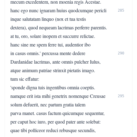
mecum excedentem, non moenia regis Acestae.
hanc ego nunc ignaram huius quodcumque pericli
285
inque salutatam linquo (nox et tua testis
dextera), quod nequeam lacrimas perferre parentis.
at tu, oro, solare inopem et succurre relictae.
hanc sine me spem ferre tui, audentior ibo
in casus omnis.' percussa mente dedere
290
Dardanidae lacrimas, ante omnis pulcher Iulus,
atque animum patriae strinxit pietatis imago.
tum sic effatur:
'sponde digna tuis ingentibus omnia coeptis.
namque erit ista mihi genetrix nomenque Creusae
295
solum defuerit, nec partum gratia talem
parva manet. casus factum quicumque sequentur,
per caput hoc iuro, per quod pater ante solebat:
quae tibi polliceor reduci rebusque secundis,