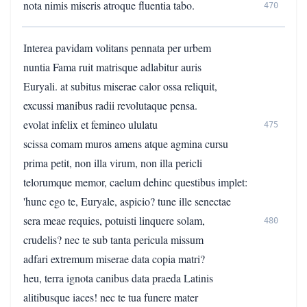
nota nimis miseris atroque fluentia tabo.
470
Interea pavidam volitans pennata per urbem
nuntia Fama ruit matrisque adlabitur auris
Euryali. at subitus miserae calor ossa reliquit,
excussi manibus radii revolutaque pensa.
evolat infelix et femineo ululatu
475
scissa comam muros amens atque agmina cursu
prima petit, non illa virum, non illa pericli
telorumque memor, caelum dehinc questibus implet:
'hunc ego te, Euryale, aspicio? tune ille senectae
sera meae requies, potuisti linquere solam,
480
crudelis? nec te sub tanta pericula missum
adfari extremum miserae data copia matri?
heu, terra ignota canibus data praeda Latinis
alitibusque iaces! nec te tua funere mater