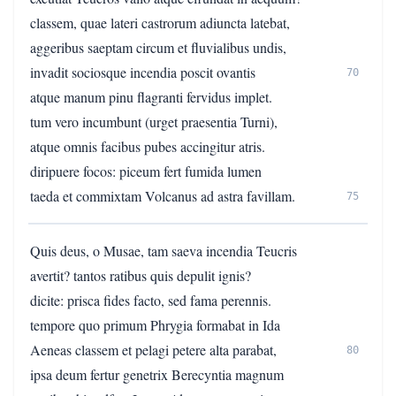
classem, quae lateri castrorum adiuncta latebat,
aggeribus saeptam circum et fluvialibus undis,
invadit sociosque incendia poscit ovantis
70
atque manum pinu flagranti fervidus implet.
tum vero incumbunt (urget praesentia Turni),
atque omnis facibus pubes accingitur atris.
diripuere focos: piceum fert fumida lumen
taeda et commixtam Volcanus ad astra favillam.
75
Quis deus, o Musae, tam saeva incendia Teucris
avertit? tantos ratibus quis depulit ignis?
dicite: prisca fides facto, sed fama perennis.
tempore quo primum Phrygia formabat in Ida
Aeneas classem et pelagi petere alta parabat,
80
ipsa deum fertur genetrix Berecyntia magnum