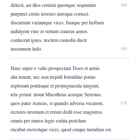
delecti, ast illos centeni quemque sequuntur
160
purpurei cristis iuvenes auroque corusci.
discurrunt variantque vices, fusique per herbam
indulgent vino et vertunt crateras aenos.
conlucent ignes, noctem custodia ducit
insomnem ludo.
165
Haec super e vallo prospectant Troes et armis
alta tenent, nec non trepidi formidine portas
explorant pontisque et propugnacula iungunt,
tela gerunt. instat Mnestheus acerque Serestus,
quos pater Aeneas, si quando adversa vocarent,
170
rectores iuvenum et rerum dedit esse magistros.
omnis per muros legio sortita periclum
excubat exercetque vices, quod cuique tuendum est.