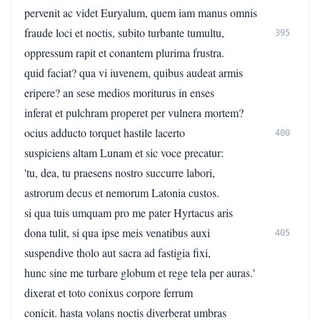
pervenit ac videt Euryalum, quem iam manus omnis
fraude loci et noctis, subito turbante tumultu,
395
oppressum rapit et conantem plurima frustra.
quid faciat? qua vi iuvenem, quibus audeat armis
eripere? an sese medios moriturus in enses
inferat et pulchram properet per vulnera mortem?
ocius adducto torquet hastile lacerto
400
suspiciens altam Lunam et sic voce precatur:
'tu, dea, tu praesens nostro succurre labori,
astrorum decus et nemorum Latonia custos.
si qua tuis umquam pro me pater Hyrtacus aris
dona tulit, si qua ipse meis venatibus auxi
405
suspendive tholo aut sacra ad fastigia fixi,
hunc sine me turbare globum et rege tela per auras.'
dixerat et toto conixus corpore ferrum
conicit. hasta volans noctis diverberat umbras