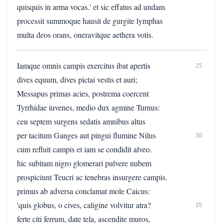
quisquis in arma vocas.' et sic effatus ad undam
processit summoque hausit de gurgite lymphas
multa deos orans, oneravitque aethera votis.
Iamque omnis campis exercitus ibat apertis
25
dives equum, dives pictai vestis et auri;
Messapus primas acies, postrema coercent
Tyrrhidae iuvenes, medio dux agmine Turnus:
ceu septem surgens sedatis amnibus altus
per tacitum Ganges aut pingui flumine Nilus
30
cum refluit campis et iam se condidit alveo.
hic subitam nigro glomerari pulvere nubem
prospiciunt Teucri ac tenebras insurgere campis.
primus ab adversa conclamat mole Caicus:
'quis globus, o cives, caligine volvitur atra?
35
ferte citi ferrum, date tela, ascendite muros,