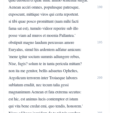
Aenean acciri omnes, populusque patresque,
190
exposcunt, mittique viros qui certa reportent.
si tibi quae posco promittunt (nam mihi facti
fama sat est), tumulo videor reperire sub illo
posse viam ad muros et moenia Pallantea.'
obstipuit magno laudum percussus amore
195
Euryalus, simul his ardentem adfatur amicum:
'mene igitur socium summis adiungere rebus,
Nise, fugis? solum te in tanta pericula mittam?
non ita me genitor, bellis adsuetus Opheltes,
Argolicum terrorem inter Troiaeque labores
200
sublatum erudiit, nec tecum talia gessi
magnanimum Aenean et fata extrema secutus:
est hic, est animus lucis contemptor et istum
qui vita bene credat emi, quo tendis, honorem.'
Nisus ad haec: 'equidem de te nil tale verebar,