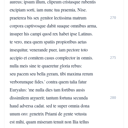
aureus; ipsum illum, clipeum cristasque rubentis
excipiam sorti, iam nunc tua praemia, Nise.
praeterea bis sex genitor lectissima matrum
270
corpora captivosque dabit suaque omnibus arma,
insuper his campi quod rex habet ipse Latinus.
te vero, mea quem spatiis propioribus aetas
insequitur, venerande puer, iam pectore toto
accipio et comitem casus complector in omnis.
275
nulla meis sine te quaeretur gloria rebus:
seu pacem seu bella geram, tibi maxima rerum
verborumque fides.' contra quem talia fatur
Euryalus: 'me nulla dies tam fortibus ausis
dissimilem arguerit; tantum fortuna secunda
280
haud adversa cadat. sed te super omnia dona
unum oro: genetrix Priami de gente vetusta
est mihi, quam miseram tenuit non Ilia tellus