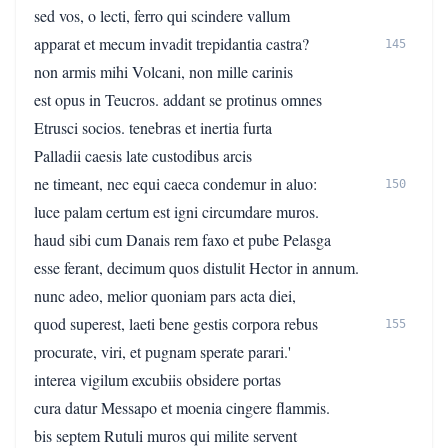
sed vos, o lecti, ferro qui scindere vallum
apparat et mecum invadit trepidantia castra?
145
non armis mihi Volcani, non mille carinis
est opus in Teucros. addant se protinus omnes
Etrusci socios. tenebras et inertia furta
Palladii caesis late custodibus arcis
ne timeant, nec equi caeca condemur in aluo:
150
luce palam certum est igni circumdare muros.
haud sibi cum Danais rem faxo et pube Pelasga
esse ferant, decimum quos distulit Hector in annum.
nunc adeo, melior quoniam pars acta diei,
quod superest, laeti bene gestis corpora rebus
155
procurate, viri, et pugnam sperate parari.'
interea vigilum excubiis obsidere portas
cura datur Messapo et moenia cingere flammis.
bis septem Rutuli muros qui milite servent