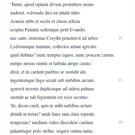
'Turne, quod optanti divum promittere nemo
auderet, volvenda dies en attulit ultro.
Aeneas urbe et sociis et classe relicta
sceptra Palatini sedemque petit Evandri.
nec satis: extremas Corythi penetravit ad urbes
10
Lydorumque manum, collectos armat agrestis.
quid dubitas? nunc tempus equos, nunc poscere currus.
rumpe moras omnis et turbata arripe castra.'
dixit, et in caelum paribus se sustulit alis
ingentemque fuga secuit sub nubibus arcum.
15
agnovit iuvenis duplicisque ad sidera palmas
sustulit ac tali fugientem est voce secutus:
'Iri, decus caeli, quis te mihi nubibus actam
detulit in terras? unde haec tam clara repente
tempestas? medium video discedere caelum
20
palantisque polo stellas. sequor omina tanta,