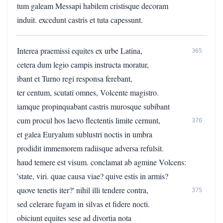
tum galeam Messapi habilem cristisque decoram
induit. excedunt castris et tuta capessunt.
Interea praemissi equites ex urbe Latina,
365
cetera dum legio campis instructa moratur,
ibant et Turno regi responsa ferebant,
ter centum, scutati omnes, Volcente magistro.
iamque propinquabant castris murosque subibant
cum procul hos laevo flectentis limite cernunt,
370
et galea Euryalum sublustri noctis in umbra
prodidit immemorem radiisque adversa refulsit.
haud temere est visum. conclamat ab agmine Volcens:
'state, viri. quae causa viae? quive estis in armis?
quove tenetis iter?' nihil illi tendere contra,
375
sed celerare fugam in silvas et fidere nocti.
obiciunt equites sese ad divortia nota