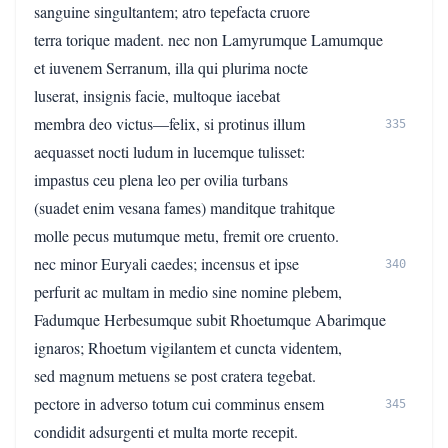
sanguine singultantem; atro tepefacta cruore
terra torique madent. nec non Lamyrumque Lamumque
et iuvenem Serranum, illa qui plurima nocte
luserat, insignis facie, multoque iacebat
membra deo victus—felix, si protinus illum
335
aequasset nocti ludum in lucemque tulisset:
impastus ceu plena leo per ovilia turbans
(suadet enim vesana fames) manditque trahitque
molle pecus mutumque metu, fremit ore cruento.
nec minor Euryali caedes; incensus et ipse
340
perfurit ac multam in medio sine nomine plebem,
Fadumque Herbesumque subit Rhoetumque Abarimque
ignaros; Rhoetum vigilantem et cuncta videntem,
sed magnum metuens se post cratera tegebat.
pectore in adverso totum cui comminus ensem
345
condidit adsurgenti et multa morte recepit.