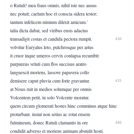
o Rutuli! mea fraus omnis, nihil iste nec ausus
nec potuit; caelum hoc et conscia sidera testor;
tantum infelicem nimium dilexit amicum.'
talia dicta dabat, sed viribus ensis adactus
transadigit costas et candida pectora rumpit.
430
volvitur Euryalus leto, pulchrosque per artus
it cruor inque umeros cervix conlapsa recumbit:
purpureus veluti cum flos succisus aratro
languescit moriens, lassove papavera collo
demisere caput pluvia cum forte gravantur.
435
at Nisus ruit in medios solumque per omnis
Volcentem petit, in solo Volcente moratur.
quem circum glomerati hostes hinc comminus atque hinc
proturbant. instat non setius ac rotat ensem
fulmineum, donec Rutuli clamantis in ore
440
condidit adverso et moriens animam abstulit hosti.