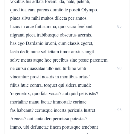
vocibus his adfata Iovem: 'da, nate, petenti,
quod tua cara parens domito te poscit Olympo.
pinea silva mihi multos dilecta per annos,
lucus in arce fuit summa, quo sacra ferebant,
85
nigranti picea trabibusque obscurus acernis.
has ego Dardanio iuveni, cum classis egeret,
laeta dedi; nunc sollicitam timor anxius angit.
solve metus atque hoc precibus sine posse parentem,
ne cursu quassatae ullo neu turbine venti
90
vincantur: prosit nostris in montibus ortas.'
filius huic contra, torquet qui sidera mundi:
'o genetrix, quo fata vocas? aut quid petis istis?
mortaline manu factae immortale carinae
fas habeant? certusque incerta pericula lustret
95
Aeneas? cui tanta deo permissa potestas?
immo, ubi defunctae finem portusque tenebunt