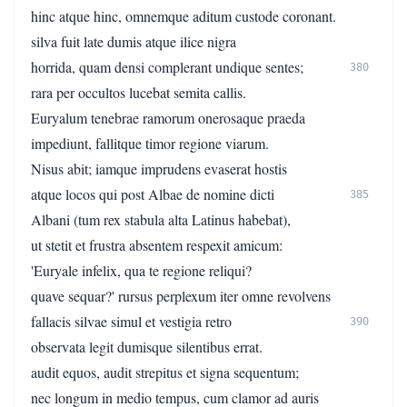
hinc atque hinc, omnemque aditum custode coronant.
silva fuit late dumis atque ilice nigra
horrida, quam densi complerant undique sentes;
380
rara per occultos lucebat semita callis.
Euryalum tenebrae ramorum onerosaque praeda
impediunt, fallitque timor regione viarum.
Nisus abit; iamque imprudens evaserat hostis
atque locos qui post Albae de nomine dicti
385
Albani (tum rex stabula alta Latinus habebat),
ut stetit et frustra absentem respexit amicum:
'Euryale infelix, qua te regione reliqui?
quave sequar?' rursus perplexum iter omne revolvens
fallacis silvae simul et vestigia retro
390
observata legit dumisque silentibus errat.
audit equos, audit strepitus et signa sequentum;
nec longum in medio tempus, cum clamor ad auris