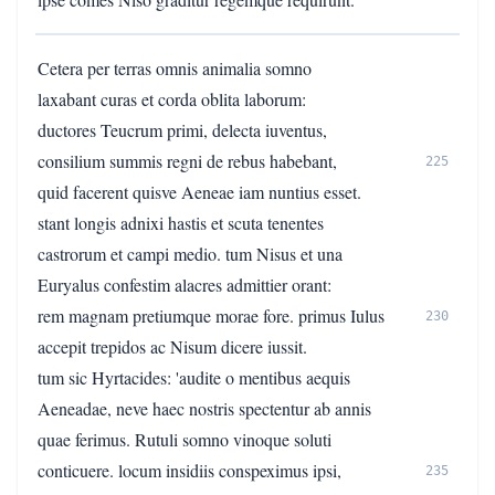
Cetera per terras omnis animalia somno
laxabant curas et corda oblita laborum:
ductores Teucrum primi, delecta iuventus,
consilium summis regni de rebus habebant,
225
quid facerent quisve Aeneae iam nuntius esset.
stant longis adnixi hastis et scuta tenentes
castrorum et campi medio. tum Nisus et una
Euryalus confestim alacres admittier orant:
rem magnam pretiumque morae fore. primus Iulus
230
accepit trepidos ac Nisum dicere iussit.
tum sic Hyrtacides: 'audite o mentibus aequis
Aeneadae, neve haec nostris spectentur ab annis
quae ferimus. Rutuli somno vinoque soluti
conticuere. locum insidiis conspeximus ipsi,
235