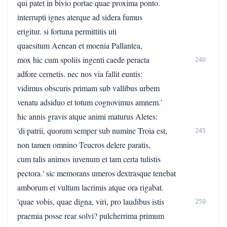
qui patet in bivio portae quae proxima ponto.
interrupti ignes aterque ad sidera fumus
erigitur. si fortuna permittitis uti
quaesitum Aenean et moenia Pallantea,
mox hic cum spoliis ingenti caede peracta
240
adfore cernetis. nec nos via fallit euntis:
vidimus obscuris primam sub vallibus urbem
venatu adsiduo et totum cognovimus amnem.'
hic annis gravis atque animi maturus Aletes:
'di patrii, quorum semper sub numine Troia est,
245
non tamen omnino Teucros delere paratis,
cum talis animos iuvenum et tam certa tulistis
pectora.' sic memorans umeros dextrasque tenebat
amborum et vultum lacrimis atque ora rigabat.
'quae vobis, quae digna, viri, pro laudibus istis
250
praemia posse rear solvi? pulcherrima primum