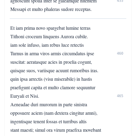
agnoscunt spolia inter se galeamque nitentem
455
Messapi et multo phaleras sudore receptas.
Et iam prima novo spargebat lumine terras
Tithoni croceum linquens Aurora cubile.
iam sole infuso, iam rebus luce retectis
Turnus in arma viros armis circumdatus ipse
460
suscitat: aeratasque acies in proelia cogunt,
quisque suos, variisque acuunt rumoribus iras.
quin ipsa arrectis (visu miserabile) in hastis
praefigunt capita et multo clamore sequuntur
Euryali et Nisi.
465
Aeneadae duri murorum in parte sinistra
opposuere aciem (nam dextera cingitur amni),
ingentisque tenent fossas et turribus altis
stant maesti; simul ora virum praefixa movebant