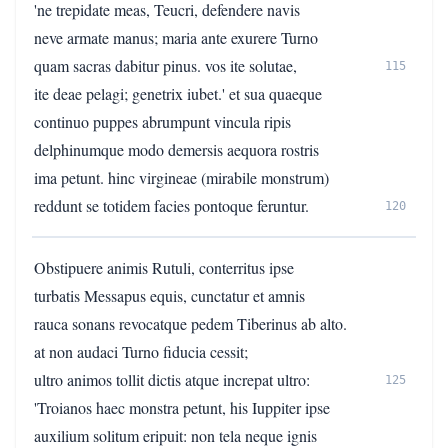
'ne trepidate meas, Teucri, defendere navis
neve armate manus; maria ante exurere Turno
quam sacras dabitur pinus. vos ite solutae,
115
ite deae pelagi; genetrix iubet.' et sua quaeque
continuo puppes abrumpunt vincula ripis
delphinumque modo demersis aequora rostris
ima petunt. hinc virgineae (mirabile monstrum)
reddunt se totidem facies pontoque feruntur.
120
Obstipuere animis Rutuli, conterritus ipse
turbatis Messapus equis, cunctatur et amnis
rauca sonans revocatque pedem Tiberinus ab alto.
at non audaci Turno fiducia cessit;
ultro animos tollit dictis atque increpat ultro:
125
'Troianos haec monstra petunt, his Iuppiter ipse
auxilium solitum eripuit: non tela neque ignis