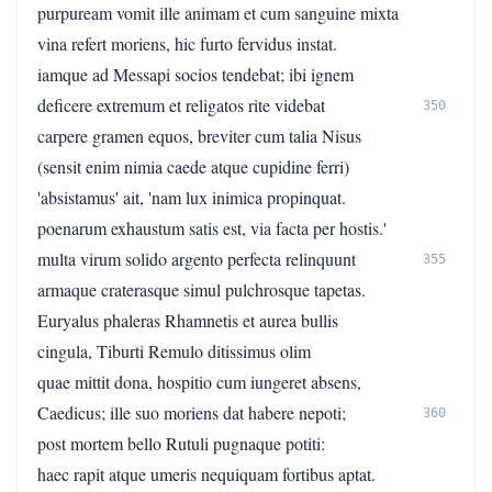
purpuream vomit ille animam et cum sanguine mixta
vina refert moriens, hic furto fervidus instat.
iamque ad Messapi socios tendebat; ibi ignem
deficere extremum et religatos rite videbat
350
carpere gramen equos, breviter cum talia Nisus
(sensit enim nimia caede atque cupidine ferri)
'absistamus' ait, 'nam lux inimica propinquat.
poenarum exhaustum satis est, via facta per hostis.'
multa virum solido argento perfecta relinquunt
355
armaque craterasque simul pulchrosque tapetas.
Euryalus phaleras Rhamnetis et aurea bullis
cingula, Tiburti Remulo ditissimus olim
quae mittit dona, hospitio cum iungeret absens,
Caedicus; ille suo moriens dat habere nepoti;
360
post mortem bello Rutuli pugnaque potiti:
haec rapit atque umeris nequiquam fortibus aptat.