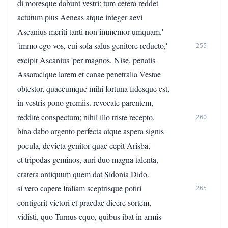
di moresque dabunt vestri: tum cetera reddet
actutum pius Aeneas atque integer aevi
Ascanius meriti tanti non immemor umquam.'
'immo ego vos, cui sola salus genitore reducto,'
255
excipit Ascanius 'per magnos, Nise, penatis
Assaracique larem et canae penetralia Vestae
obtestor, quaecumque mihi fortuna fidesque est,
in vestris pono gremiis. revocate parentem,
reddite conspectum; nihil illo triste recepto.
260
bina dabo argento perfecta atque aspera signis
pocula, devicta genitor quae cepit Arisba,
et tripodas geminos, auri duo magna talenta,
cratera antiquum quem dat Sidonia Dido.
si vero capere Italiam sceptrisque potiri
265
contigerit victori et praedae dicere sortem,
vidisti, quo Turnus equo, quibus ibat in armis