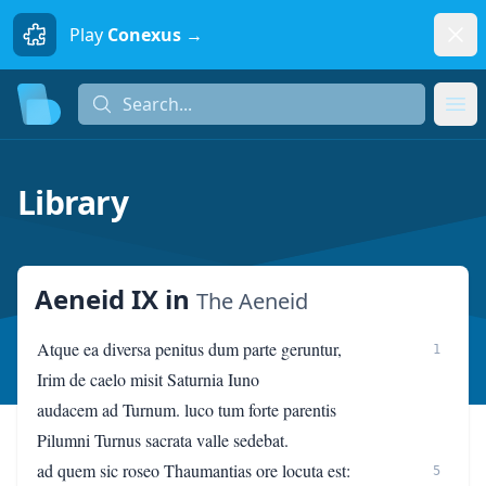
Dism
Play
Conexus →
Search...
Search...
Ope
Library
Aeneid IX
in
The Aeneid
Atque ea diversa penitus dum parte geruntur,
1
Irim de caelo misit Saturnia Iuno
audacem ad Turnum. luco tum forte parentis
Pilumni Turnus sacrata valle sedebat.
ad quem sic roseo Thaumantias ore locuta est:
5