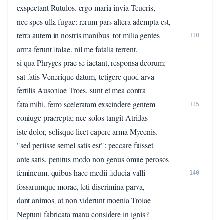
exspectant Rutulos. ergo maria invia Teucris,
nec spes ulla fugae: rerum pars altera adempta est,
terra autem in nostris manibus, tot milia gentes
130
arma ferunt Italae. nil me fatalia terrent,
si qua Phryges prae se iactant, responsa deorum;
sat fatis Venerique datum, tetigere quod arva
fertilis Ausoniae Troes. sunt et mea contra
fata mihi, ferro sceleratam exscindere gentem
135
coniuge praerepta; nec solos tangit Atridas
iste dolor, solisque licet capere arma Mycenis.
"sed periisse semel satis est": peccare fuisset
ante satis, penitus modo non genus omne perosos
femineum. quibus haec medii fiducia valli
140
fossarumque morae, leti discrimina parva,
dant animos; at non viderunt moenia Troiae
Neptuni fabricata manu considere in ignis?