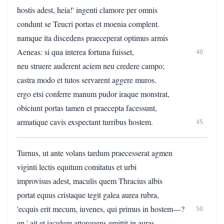
hostis adest, heia!' ingenti clamore per omnis
condunt se Teucri portas et moenia complent.
namque ita discedens praeceperat optimus armis
Aeneas: si qua interea fortuna fuisset,
40
neu struere auderent aciem neu credere campo;
castra modo et tutos servarent aggere muros.
ergo etsi conferre manum pudor iraque monstrat,
obiciunt portas tamen et praecepta facessunt,
armatique cavis exspectant turribus hostem.
45
Turnus, ut ante volans tardum praecesserat agmen
viginti lectis equitum comitatus et urbi
improvisus adest, maculis quem Thracius albis
portat equus cristaque tegit galea aurea rubra,
'ecquis erit mecum, iuvenes, qui primus in hostem—?
50
en,' ait et iaculum attorquens emittit in auras,