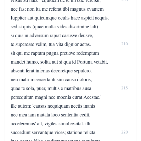
205
nec fas; non ita me referat tibi magnus ovantem
Iuppiter aut quicumque oculis haec aspicit aequis.
sed si quis (quae multa vides discrimine tali)
si quis in adversum rapiat casusve deusve,
te superesse velim, tua vita dignior aetas.
210
sit qui me raptum pugna pretiove redemptum
mandet humo, solita aut si qua id Fortuna vetabit,
absenti ferat inferias decoretque sepulcro.
neu matri miserae tanti sim causa doloris,
quae te sola, puer, multis e matribus ausa
215
persequitur, magni nec moenia curat Acestae.'
ille autem: 'causas nequiquam nectis inanis
nec mea iam mutata loco sententia cedit.
acceleremus' ait, vigiles simul excitat. illi
succedunt servantque vices; statione relicta
220
ipse comes Niso graditur regemque requirunt.