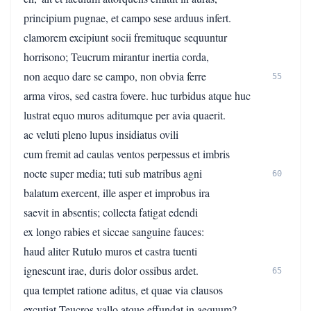
principium pugnae, et campo sese arduus infert.
clamorem excipiunt socii fremituque sequuntur
horrisono; Teucrum mirantur inertia corda,
non aequo dare se campo, non obvia ferre
55
arma viros, sed castra fovere. huc turbidus atque huc
lustrat equo muros aditumque per avia quaerit.
ac veluti pleno lupus insidiatus ovili
cum fremit ad caulas ventos perpessus et imbris
nocte super media; tuti sub matribus agni
60
balatum exercent, ille asper et improbus ira
saevit in absentis; collecta fatigat edendi
ex longo rabies et siccae sanguine fauces:
haud aliter Rutulo muros et castra tuenti
ignescunt irae, duris dolor ossibus ardet.
65
qua temptet ratione aditus, et quae via clausos
excutiat Teucros vallo atque effundat in aequum?