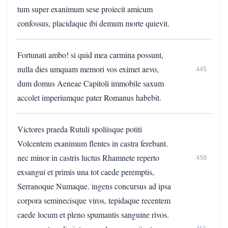
tum super exanimum sese proiecit amicum
confossus, placidaque ibi demum morte quievit.
Fortunati ambo! si quid mea carmina possunt,
nulla dies umquam memori vos eximet aevo,
445
dum domus Aeneae Capitoli immobile saxum
accolet imperiumque pater Romanus habebit.
Victores praeda Rutuli spoliisque potiti
Volcentem exanimum flentes in castra ferebant.
nec minor in castris luctus Rhamnete reperto
450
exsangui et primis una tot caede peremptis,
Serranoque Numaque. ingens concursus ad ipsa
corpora seminecisque viros, tepidaque recentem
caede locum et pleno spumantis sanguine rivos.