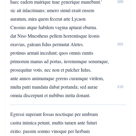
haec eadem matrique tuae generique manebunt.'
300
sic ait inlacrimans; umero simul exuit ensem
auratum, mira quem fecerat arte Lycaon
Cnosius atque habilem vagina aptarat eburna.
dat Niso Mnestheus pellem horrentisque leonis
exuvias, galeam fidus permutat Aletes.
305
protinus armati incedunt; quos omnis euntis
primorum manus ad portas, iuvenumque senumque,
prosequitur votis. nec non et pulcher Iulus,
ante annos animumque gerens curamque virilem,
multa patri mandata dabat portanda; sed aurae
310
omnia discerpunt et nubibus inrita donant.
Egressi superant fossas noctisque per umbram
castra inimica petunt, multis tamen ante futuri
exitio. passim somno vinoque per herbam