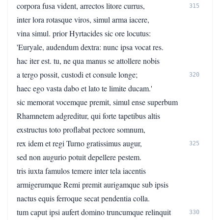
corpora fusa vident, arrectos litore currus,
315
inter lora rotasque viros, simul arma iacere,
vina simul. prior Hyrtacides sic ore locutus:
'Euryale, audendum dextra: nunc ipsa vocat res.
hac iter est. tu, ne qua manus se attollere nobis
a tergo possit, custodi et consule longe;
320
haec ego vasta dabo et lato te limite ducam.'
sic memorat vocemque premit, simul ense superbum
Rhamnetem adgreditur, qui forte tapetibus altis
exstructus toto proflabat pectore somnum,
rex idem et regi Turno gratissimus augur,
325
sed non augurio potuit depellere pestem.
tris iuxta famulos temere inter tela iacentis
armigerumque Remi premit aurigamque sub ipsis
nactus equis ferroque secat pendentia colla.
tum caput ipsi aufert domino truncumque relinquit
330