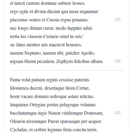
et iuncti currum dominae subiere leones.
ergo agite et divum ducunt qua iussa sequamur:
placemus ventos et Cnosia regna petamus.
115
nec longo distant cursu: modo Iuppiter adsit,
tertia lux classem Cretaeis sistet in oris.'
sic fatus meritos aris mactavit honores,
taurum Neptuno, taurum tibi, pulcher Apollo,
nigram Hiemi pecudem, Zephyris felicibus albam.
120
Fama volat pulsum regnis cessisse paternis
Idomenea ducem, desertaque litora Cretae,
hoste vacare domum sedesque astare relictas.
linquimus Ortygiae portus pelagoque volamus
bacchatamque iugis Naxon viridemque Donusam,
125
Olearon niveamque Paron sparsasque per aequor
Cycladas, et crebris legimus freta concita terris.