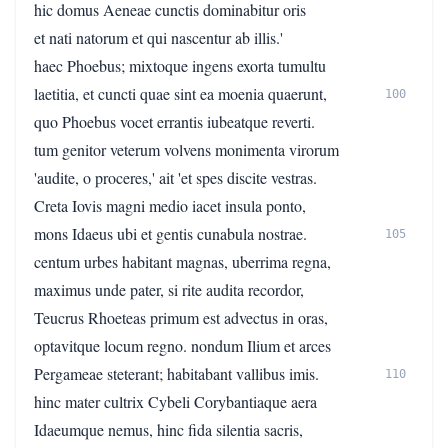
hic domus Aeneae cunctis dominabitur oris
et nati natorum et qui nascentur ab illis.'
haec Phoebus; mixtoque ingens exorta tumultu
laetitia, et cuncti quae sint ea moenia quaerunt,
100
quo Phoebus vocet errantis iubeatque reverti.
tum genitor veterum volvens monimenta virorum
'audite, o proceres,' ait 'et spes discite vestras.
Creta Iovis magni medio iacet insula ponto,
mons Idaeus ubi et gentis cunabula nostrae.
105
centum urbes habitant magnas, uberrima regna,
maximus unde pater, si rite audita recordor,
Teucrus Rhoeteas primum est advectus in oras,
optavitque locum regno. nondum Ilium et arces
Pergameae steterant; habitabant vallibus imis.
110
hinc mater cultrix Cybeli Corybantiaque aera
Idaeumque nemus, hinc fida silentia sacris,