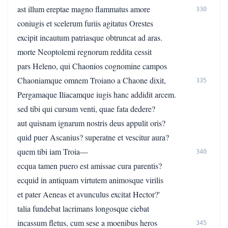
ast illum ereptae magno flammatus amore
330
coniugis et scelerum furiis agitatus Orestes
excipit incautum patriasque obtruncat ad aras.
morte Neoptolemi regnorum reddita cessit
pars Heleno, qui Chaonios cognomine campos
Chaoniamque omnem Troiano a Chaone dixit,
335
Pergamaque Iliacamque iugis hanc addidit arcem.
sed tibi qui cursum venti, quae fata dedere?
aut quisnam ignarum nostris deus appulit oris?
quid puer Ascanius? superatne et vescitur aura?
quem tibi iam Troia—
340
ecqua tamen puero est amissae cura parentis?
ecquid in antiquam virtutem animosque virilis
et pater Aeneas et avunculus excitat Hector?'
talia fundebat lacrimans longosque ciebat
incassum fletus, cum sese a moenibus heros
345