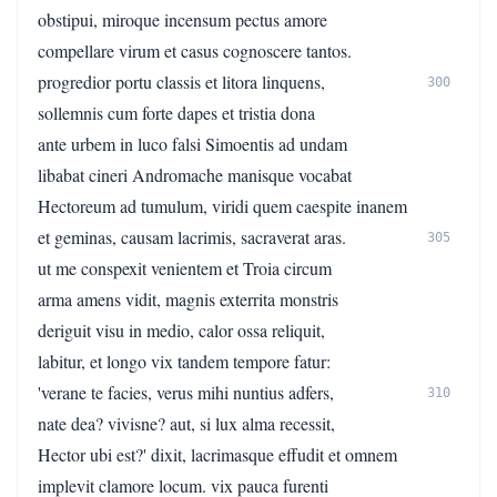
obstipui, miroque incensum pectus amore
compellare virum et casus cognoscere tantos.
progredior portu classis et litora linquens,
300
sollemnis cum forte dapes et tristia dona
ante urbem in luco falsi Simoentis ad undam
libabat cineri Andromache manisque vocabat
Hectoreum ad tumulum, viridi quem caespite inanem
et geminas, causam lacrimis, sacraverat aras.
305
ut me conspexit venientem et Troia circum
arma amens vidit, magnis exterrita monstris
deriguit visu in medio, calor ossa reliquit,
labitur, et longo vix tandem tempore fatur:
'verane te facies, verus mihi nuntius adfers,
310
nate dea? vivisne? aut, si lux alma recessit,
Hector ubi est?' dixit, lacrimasque effudit et omnem
implevit clamore locum. vix pauca furenti