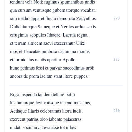
tendunt vela Noti: fugimus spumantibus undis
qua cursum ventusque gubernatorque vocabat.
iam medio apparet fluctu nemorosa Zacynthos
270
Dulichiumque Sameque et Neritos ardua saxis.
effugimus scopulos Ithacae, Laertia regna,
et terram altricem saevi exsecramur Ulixi.
mox et Leucatae nimbosa cacumina montis
et formidatus nautis aperitur Apollo.
275
hunc petimus fessi et parvae succedimus urbi;
ancora de prora iacitur, stant litore puppes.
Ergo insperata tandem tellure potiti
lustramurque Iovi votisque incendimus aras,
Actiaque Iliacis celebramus litora ludis.
280
exercent patrias oleo labente palaestras
nudati socii: iuvat evasisse tot urbes