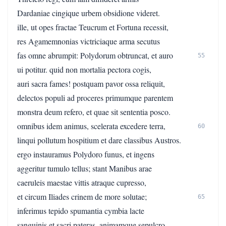
Dardaniae cingique urbem obsidione videret.
ille, ut opes fractae Teucrum et Fortuna recessit,
res Agamemnonias victriciaque arma secutus
fas omne abrumpit: Polydorum obtruncat, et auro
55
ui potitur. quid non mortalia pectora cogis,
auri sacra fames! postquam pavor ossa reliquit,
delectos populi ad proceres primumque parentem
monstra deum refero, et quae sit sententia posco.
omnibus idem animus, scelerata excedere terra,
60
linqui pollutum hospitium et dare classibus Austros.
ergo instauramus Polydoro funus, et ingens
aggeritur tumulo tellus; stant Manibus arae
caeruleis maestae vittis atraque cupresso,
et circum Iliades crinem de more solutae;
65
inferimus tepido spumantia cymbia lacte
sanguinis et sacri pateras, animamque sepulcro