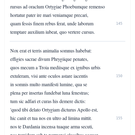
rursus ad oraclum Ortygiae Phoebumque remenso
hortatur pater ire mari veniamque precari,
quam fessis finem rebus ferat, unde laborum
145
temptare auxilium iubeat, quo vertere cursus.
Nox erat et terris animalia somnus habebat:
effigies sacrae divum Phrygiique penates,
quos mecum a Troia mediisque ex ignibus urbis
extuleram, visi ante oculos astare iacentis
150
in somnis multo manifesti lumine, qua se
plena per insertas fundebat luna fenestras;
tum sic adfari et curas his demere dictis:
'quod tibi delato Ortygiam dicturus Apollo est,
hic canit et tua nos en ultro ad limina mittit.
155
nos te Dardania incensa tuaque arma secuti,
nos tumidum sub te permensi classibus aequor,