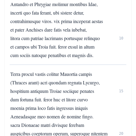
Antandro et Phrygiae molimur montibus Idae,
incerti quo fata ferant, ubi sistere detur,
contrahimusque viros. vix prima inceperat aestas
et pater Anchises dare fatis vela iubebat,
litora cum patriae lacrimans portusque relinquo
10
et campos ubi Troia fuit. feror exsul in altum
cum sociis natoque penatibus et magnis dis.
Terra procul vastis colitur Mauortia campis
(Thraces arant) acri quondam regnata Lycurgo,
hospitium antiquum Troiae sociique penates
15
dum fortuna fuit. feror huc et litore curvo
moenia prima loco fatis ingressus iniquis
Aeneadasque meo nomen de nomine fingo.
sacra Dionaeae matri divisque ferebam
auspicibus coeptorum operum, superoque nitentem
20