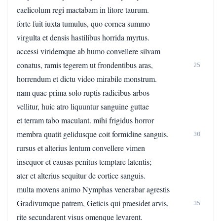
caelicolum regi mactabam in litore taurum.
forte fuit iuxta tumulus, quo cornea summo
virgulta et densis hastilibus horrida myrtus.
accessi viridemque ab humo convellere silvam
conatus, ramis tegerem ut frondentibus aras,
25
horrendum et dictu video mirabile monstrum.
nam quae prima solo ruptis radicibus arbos
vellitur, huic atro liquuntur sanguine guttae
et terram tabo maculant. mihi frigidus horror
membra quatit gelidusque coit formidine sanguis.
30
rursus et alterius lentum convellere vimen
insequor et causas penitus temptare latentis;
ater et alterius sequitur de cortice sanguis.
multa movens animo Nymphas venerabar agrestis
Gradivumque patrem, Geticis qui praesidet arvis,
35
rite secundarent visus omenque levarent.