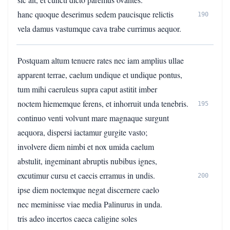
hanc quoque deserimus sedem paucisque relictis
190
vela damus vastumque cava trabe currimus aequor.
Postquam altum tenuere rates nec iam amplius ullae
apparent terrae, caelum undique et undique pontus,
tum mihi caeruleus supra caput astitit imber
noctem hiememque ferens, et inhorruit unda tenebris.
195
continuo venti volvunt mare magnaque surgunt
aequora, dispersi iactamur gurgite vasto;
involvere diem nimbi et nox umida caelum
abstulit, ingeminant abruptis nubibus ignes,
excutimur cursu et caecis erramus in undis.
200
ipse diem noctemque negat discernere caelo
nec meminisse viae media Palinurus in unda.
tris adeo incertos caeca caligine soles