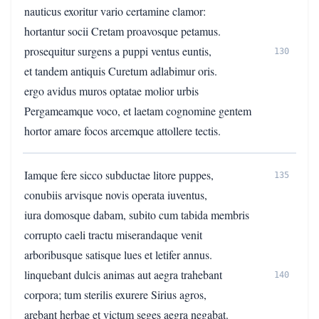
nauticus exoritur vario certamine clamor:
hortantur socii Cretam proavosque petamus.
prosequitur surgens a puppi ventus euntis,
130
et tandem antiquis Curetum adlabimur oris.
ergo avidus muros optatae molior urbis
Pergameamque voco, et laetam cognomine gentem
hortor amare focos arcemque attollere tectis.
Iamque fere sicco subductae litore puppes,
135
conubiis arvisque novis operata iuventus,
iura domosque dabam, subito cum tabida membris
corrupto caeli tractu miserandaque venit
arboribusque satisque lues et letifer annus.
linquebant dulcis animas aut aegra trahebant
140
corpora; tum sterilis exurere Sirius agros,
arebant herbae et victum seges aegra negabat.