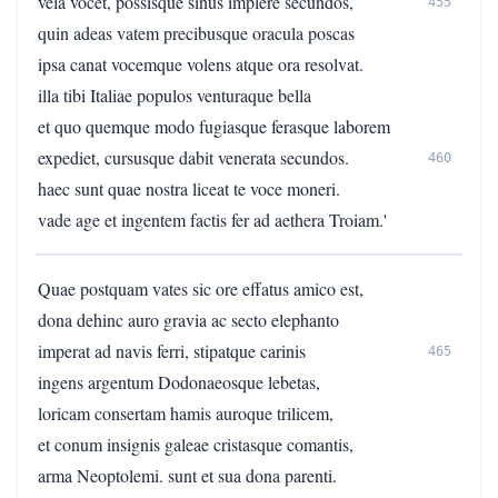
vela vocet, possisque sinus implere secundos,
455
quin adeas vatem precibusque oracula poscas
ipsa canat vocemque volens atque ora resolvat.
illa tibi Italiae populos venturaque bella
et quo quemque modo fugiasque ferasque laborem
expediet, cursusque dabit venerata secundos.
460
haec sunt quae nostra liceat te voce moneri.
vade age et ingentem factis fer ad aethera Troiam.'
Quae postquam vates sic ore effatus amico est,
dona dehinc auro gravia ac secto elephanto
imperat ad navis ferri, stipatque carinis
465
ingens argentum Dodonaeosque lebetas,
loricam consertam hamis auroque trilicem,
et conum insignis galeae cristasque comantis,
arma Neoptolemi. sunt et sua dona parenti.