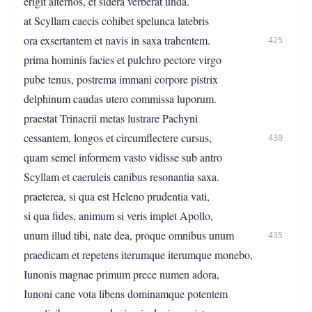
erigit alternos, et sidera verberat unda.
at Scyllam caecis cohibet spelunca latebris
ora exsertantem et navis in saxa trahentem.
425
prima hominis facies et pulchro pectore virgo
pube tenus, postrema immani corpore pistrix
delphinum caudas utero commissa luporum.
praestat Trinacrii metas lustrare Pachyni
cessantem, longos et circumflectere cursus,
430
quam semel informem vasto vidisse sub antro
Scyllam et caeruleis canibus resonantia saxa.
praeterea, si qua est Heleno prudentia vati,
si qua fides, animum si veris implet Apollo,
unum illud tibi, nate dea, proque omnibus unum
435
praedicam et repetens iterumque iterumque monebo,
Iunonis magnae primum prece numen adora,
Iunoni cane vota libens dominamque potentem