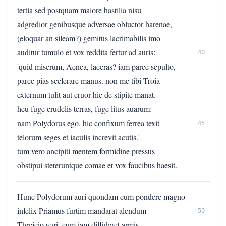
tertia sed postquam maiore hastilia nisu
adgredior genibusque adversae obluctor harenae,
(eloquar an sileam?) gemitus lacrimabilis imo
auditur tumulo et vox reddita fertur ad auris:
40
'quid miserum, Aenea, laceras? iam parce sepulto,
parce pias scelerare manus. non me tibi Troia
externum tulit aut cruor hic de stipite manat.
heu fuge crudelis terras, fuge litus auarum:
nam Polydorus ego. hic confixum ferrea texit
45
telorum seges et iaculis increvit acutis.'
tum vero ancipiti mentem formidine pressus
obstipui steteruntque comae et vox faucibus haesit.
Hunc Polydorum auri quondam cum pondere magno
infelix Priamus furtim mandarat alendum
50
Threicio regi, cum iam diffideret armis