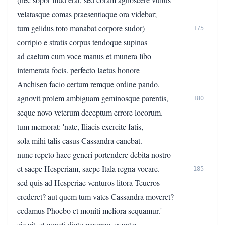
velatasque comas praesentiaque ora videbar;
tum gelidus toto manabat corpore sudor)
175
corripio e stratis corpus tendoque supinas
ad caelum cum voce manus et munera libo
intemerata focis. perfecto laetus honore
Anchisen facio certum remque ordine pando.
agnovit prolem ambiguam geminosque parentis,
180
seque novo veterum deceptum errore locorum.
tum memorat: 'nate, Iliacis exercite fatis,
sola mihi talis casus Cassandra canebat.
nunc repeto haec generi portendere debita nostro
et saepe Hesperiam, saepe Itala regna vocare.
185
sed quis ad Hesperiae venturos litora Teucros
crederet? aut quem tum vates Cassandra moveret?
cedamus Phoebo et moniti meliora sequamur.'
sic ait, et cuncti dicto paremus ovantes.