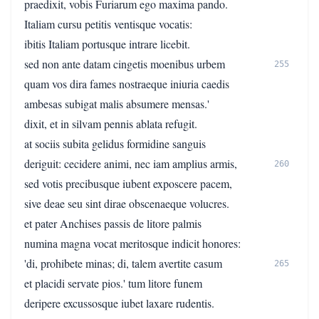
praedixit, vobis Furiarum ego maxima pando.
Italiam cursu petitis ventisque vocatis:
ibitis Italiam portusque intrare licebit.
sed non ante datam cingetis moenibus urbem
255
quam vos dira fames nostraeque iniuria caedis
ambesas subigat malis absumere mensas.'
dixit, et in silvam pennis ablata refugit.
at sociis subita gelidus formidine sanguis
deriguit: cecidere animi, nec iam amplius armis,
260
sed votis precibusque iubent exposcere pacem,
sive deae seu sint dirae obscenaeque volucres.
et pater Anchises passis de litore palmis
numina magna vocat meritosque indicit honores:
'di, prohibete minas; di, talem avertite casum
265
et placidi servate pios.' tum litore funem
deripere excussosque iubet laxare rudentis.