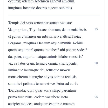
occurrit; veterem Anchisen agnovit amicum.
iungimus hospitio dextras et tecta subimus.
Templa dei saxo venerabar structa vetusto:
'da propriam, Thymbraee, domum; da moenia fessis
85
et genus et mansuram urbem; serva altera Troiae
Pergama, reliquias Danaum atque immitis Achilli.
quem sequimur? quoue ire iubes? ubi ponere sedes?
da, pater, augurium atque animis inlabere nostris.'
vix ea fatus eram: tremere omnia visa repente,
90
liminaque laurusque dei, totusque moveri
mons circum et mugire adytis cortina reclusis.
summissi petimus terram et vox fertur ad auris:
'Dardanidae duri, quae vos a stirpe parentum
prima tulit tellus, eadem vos ubere laeto
95
accipiet reduces. antiquam exquirite matrem.