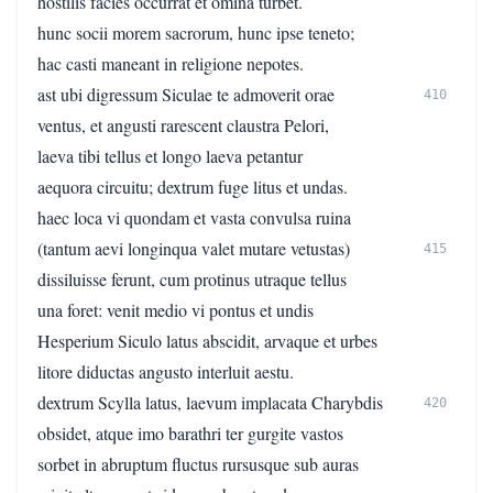
hostilis facies occurrat et omina turbet.
hunc socii morem sacrorum, hunc ipse teneto;
hac casti maneant in religione nepotes.
ast ubi digressum Siculae te admoverit orae
410
ventus, et angusti rarescent claustra Pelori,
laeva tibi tellus et longo laeva petantur
aequora circuitu; dextrum fuge litus et undas.
haec loca vi quondam et vasta convulsa ruina
(tantum aevi longinqua valet mutare vetustas)
415
dissiluisse ferunt, cum protinus utraque tellus
una foret: venit medio vi pontus et undis
Hesperium Siculo latus abscidit, arvaque et urbes
litore diductas angusto interluit aestu.
dextrum Scylla latus, laevum implacata Charybdis
420
obsidet, atque imo barathri ter gurgite vastos
sorbet in abruptum fluctus rursusque sub auras