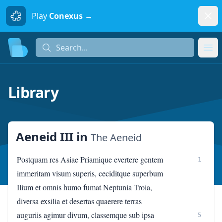
Dism
Play
Conexus →
Search...
Search...
Ope
Library
Aeneid III
in
The Aeneid
Postquam res Asiae Priamique evertere gentem
1
immeritam visum superis, ceciditque superbum
Ilium et omnis humo fumat Neptunia Troia,
diversa exsilia et desertas quaerere terras
auguriis agimur divum, classemque sub ipsa
5