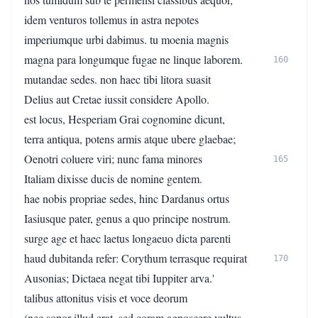
idem venturos tollemus in astra nepotes
imperiumque urbi dabimus. tu moenia magnis
magna para longumque fugae ne linque laborem.
160
mutandae sedes. non haec tibi litora suasit
Delius aut Cretae iussit considere Apollo.
est locus, Hesperiam Grai cognomine dicunt,
terra antiqua, potens armis atque ubere glaebae;
Oenotri coluere viri; nunc fama minores
165
Italiam dixisse ducis de nomine gentem.
hae nobis propriae sedes, hinc Dardanus ortus
Iasiusque pater, genus a quo principe nostrum.
surge age et haec laetus longaeuo dicta parenti
haud dubitanda refer: Corythum terrasque requirat
170
Ausonias; Dictaea negat tibi Iuppiter arva.'
talibus attonitus visis et voce deorum
(nec sopor illud erat, sed coram agnoscere vultus