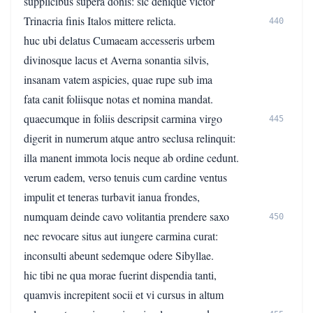
supplicibus supera donis: sic denique victor
Trinacria finis Italos mittere relicta.
440
huc ubi delatus Cumaeam accesseris urbem
divinosque lacus et Averna sonantia silvis,
insanam vatem aspicies, quae rupe sub ima
fata canit foliisque notas et nomina mandat.
quaecumque in foliis descripsit carmina virgo
445
digerit in numerum atque antro seclusa relinquit:
illa manent immota locis neque ab ordine cedunt.
verum eadem, verso tenuis cum cardine ventus
impulit et teneras turbavit ianua frondes,
numquam deinde cavo volitantia prendere saxo
450
nec revocare situs aut iungere carmina curat:
inconsulti abeunt sedemque odere Sibyllae.
hic tibi ne qua morae fuerint dispendia tanti,
quamvis increpitent socii et vi cursus in altum