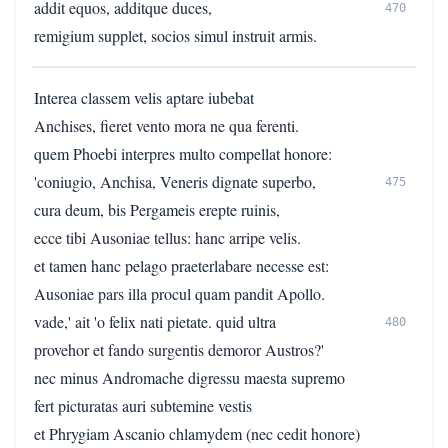
addit equos, additque duces,
470
remigium supplet, socios simul instruit armis.
Interea classem velis aptare iubebat
Anchises, fieret vento mora ne qua ferenti.
quem Phoebi interpres multo compellat honore:
'coniugio, Anchisa, Veneris dignate superbo,
475
cura deum, bis Pergameis erepte ruinis,
ecce tibi Ausoniae tellus: hanc arripe velis.
et tamen hanc pelago praeterlabare necesse est:
Ausoniae pars illa procul quam pandit Apollo.
vade,' ait 'o felix nati pietate. quid ultra
480
provehor et fando surgentis demoror Austros?'
nec minus Andromache digressu maesta supremo
fert picturatas auri subtemine vestis
et Phrygiam Ascanio chlamydem (nec cedit honore)