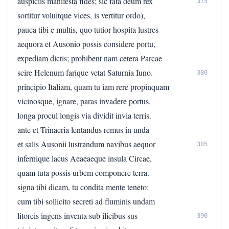
auspiciis manifesta fides; sic fata deum rex
375
sortitur voluitque vices, is vertitur ordo),
pauca tibi e multis, quo tutior hospita lustres
aequora et Ausonio possis considere portu,
expediam dictis; prohibent nam cetera Parcae
scire Helenum farique vetat Saturnia Iuno.
380
principio Italiam, quam tu iam rere propinquam
vicinosque, ignare, paras invadere portus,
longa procul longis via dividit invia terris.
ante et Trinacria lentandus remus in unda
et salis Ausonii lustrandum navibus aequor
385
infernique lacus Aeaeaeque insula Circae,
quam tuta possis urbem componere terra.
signa tibi dicam, tu condita mente teneto:
cum tibi sollicito secreti ad fluminis undam
litoreis ingens inventa sub ilicibus sus
390