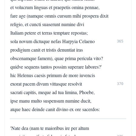
et volucrum linguas et praepetis omina pennae,
fare age (namque omnis cursum mihi prospera dixit
religio, et cuncti suaserunt numine divi
Italiam petere et terras temptare repostas;
sola novum dictuque nefas Harpyia Celaeno
365
prodigium canit et tristis denuntiat iras
obscenamque famem), quae prima pericula vito?
quidve sequens tantos possim superare labores?'
hic Helenus caesis primum de more iuvencis
exorat pacem divum vittasque resolvit
370
sacrati capitis, meque ad tua limina, Phoebe,
ipse manu multo suspensum numine ducit,
atque haec deinde canit divino ex ore sacerdos:
'Nate dea (nam te maioribus ire per altum