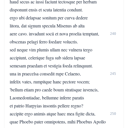
haud secus ac iussi faciunt tectosque per herbam
disponunt ensis et scuta latentia condunt.
ergo ubi delapsae sonitum per curva dedere
litora, dat signum specula Misenus ab alta
aere cavo. invadunt socii et nova proelia temptant,
240
obscenas pelagi ferro foedare volucris.
sed neque vim plumis ullam nec vulnera tergo
accipiunt, celerique fuga sub sidera lapsae
semesam praedam et vestigia foeda relinquunt.
una in praecelsa consedit rupe Celaeno,
245
infelix vates, rumpitque hanc pectore vocem;
'bellum etiam pro caede boum stratisque iuvencis,
Laomedontiadae, bellumne inferre paratis
et patrio Harpyias insontis pellere regno?
accipite ergo animis atque haec mea figite dicta,
250
quae Phoebo pater omnipotens, mihi Phoebus Apollo