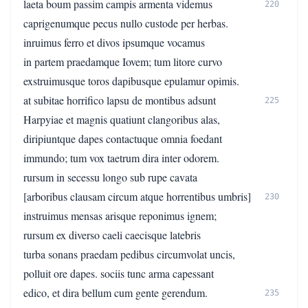
laeta boum passim campis armenta videmus
220
caprigenumque pecus nullo custode per herbas.
inruimus ferro et divos ipsumque vocamus
in partem praedamque Iovem; tum litore curvo
exstruimusque toros dapibusque epulamur opimis.
at subitae horrifico lapsu de montibus adsunt
225
Harpyiae et magnis quatiunt clangoribus alas,
diripiuntque dapes contactuque omnia foedant
immundo; tum vox taetrum dira inter odorem.
rursum in secessu longo sub rupe cavata
[arboribus clausam circum atque horrentibus umbris]
230
instruimus mensas arisque reponimus ignem;
rursum ex diverso caeli caecisque latebris
turba sonans praedam pedibus circumvolat uncis,
polluit ore dapes. sociis tunc arma capessant
edico, et dira bellum cum gente gerendum.
235