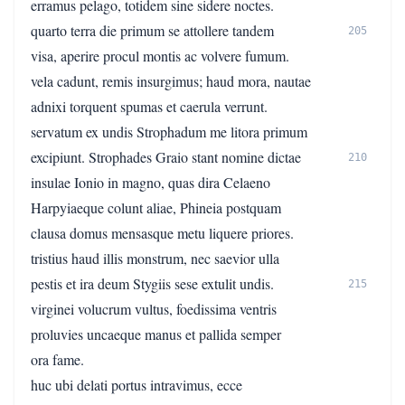
erramus pelago, totidem sine sidere noctes.
quarto terra die primum se attollere tandem
205
visa, aperire procul montis ac volvere fumum.
vela cadunt, remis insurgimus; haud mora, nautae
adnixi torquent spumas et caerula verrunt.
servatum ex undis Strophadum me litora primum
excipiunt. Strophades Graio stant nomine dictae
210
insulae Ionio in magno, quas dira Celaeno
Harpyiaeque colunt aliae, Phineia postquam
clausa domus mensasque metu liquere priores.
tristius haud illis monstrum, nec saevior ulla
pestis et ira deum Stygiis sese extulit undis.
215
virginei volucrum vultus, foedissima ventris
proluvies uncaeque manus et pallida semper
ora fame.
huc ubi delati portus intravimus, ecce