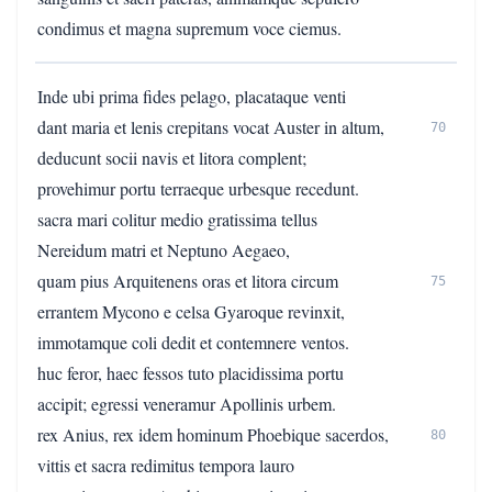
condimus et magna supremum voce ciemus.
Inde ubi prima fides pelago, placataque venti
dant maria et lenis crepitans vocat Auster in altum,
70
deducunt socii navis et litora complent;
provehimur portu terraeque urbesque recedunt.
sacra mari colitur medio gratissima tellus
Nereidum matri et Neptuno Aegaeo,
quam pius Arquitenens oras et litora circum
75
errantem Mycono e celsa Gyaroque revinxit,
immotamque coli dedit et contemnere ventos.
huc feror, haec fessos tuto placidissima portu
accipit; egressi veneramur Apollinis urbem.
rex Anius, rex idem hominum Phoebique sacerdos,
80
vittis et sacra redimitus tempora lauro