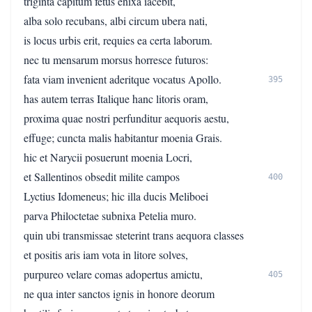
triginta capitum fetus enixa iacebit,
alba solo recubans, albi circum ubera nati,
is locus urbis erit, requies ea certa laborum.
nec tu mensarum morsus horresce futuros:
fata viam invenient aderitque vocatus Apollo.
395
has autem terras Italique hanc litoris oram,
proxima quae nostri perfunditur aequoris aestu,
effuge; cuncta malis habitantur moenia Grais.
hic et Narycii posuerunt moenia Locri,
et Sallentinos obsedit milite campos
400
Lyctius Idomeneus; hic illa ducis Meliboei
parva Philoctetae subnixa Petelia muro.
quin ubi transmissae steterint trans aequora classes
et positis aris iam vota in litore solves,
purpureo velare comas adopertus amictu,
405
ne qua inter sanctos ignis in honore deorum