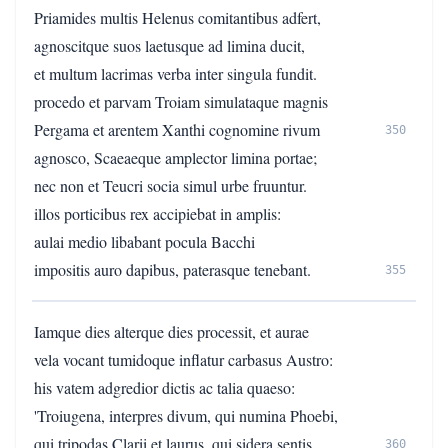
Priamides multis Helenus comitantibus adfert,
agnoscitque suos laetusque ad limina ducit,
et multum lacrimas verba inter singula fundit.
procedo et parvam Troiam simulataque magnis
Pergama et arentem Xanthi cognomine rivum
350
agnosco, Scaeaeque amplector limina portae;
nec non et Teucri socia simul urbe fruuntur.
illos porticibus rex accipiebat in amplis:
aulai medio libabant pocula Bacchi
impositis auro dapibus, paterasque tenebant.
355
Iamque dies alterque dies processit, et aurae
vela vocant tumidoque inflatur carbasus Austro:
his vatem adgredior dictis ac talia quaeso:
'Troiugena, interpres divum, qui numina Phoebi,
qui tripodas Clarii et laurus, qui sidera sentis
360