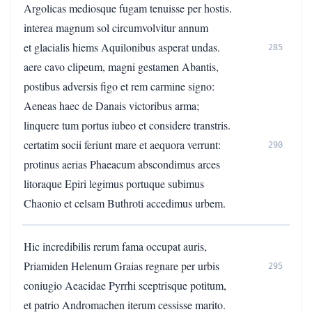
Argolicas mediosque fugam tenuisse per hostis.
interea magnum sol circumvolvitur annum
et glacialis hiems Aquilonibus asperat undas.
285
aere cavo clipeum, magni gestamen Abantis,
postibus adversis figo et rem carmine signo:
Aeneas haec de Danais victoribus arma;
linquere tum portus iubeo et considere transtris.
certatim socii feriunt mare et aequora verrunt:
290
protinus aerias Phaeacum abscondimus arces
litoraque Epiri legimus portuque subimus
Chaonio et celsam Buthroti accedimus urbem.
Hic incredibilis rerum fama occupat auris,
Priamiden Helenum Graias regnare per urbis
295
coniugio Aeacidae Pyrrhi sceptrisque potitum,
et patrio Andromachen iterum cessisse marito.