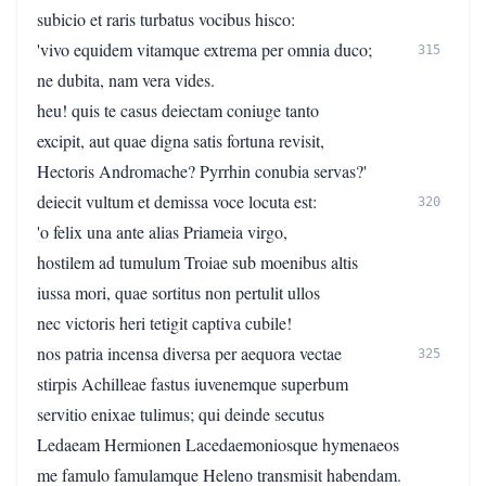
subicio et raris turbatus vocibus hisco:
'vivo equidem vitamque extrema per omnia duco;
315
ne dubita, nam vera vides.
heu! quis te casus deiectam coniuge tanto
excipit, aut quae digna satis fortuna revisit,
Hectoris Andromache? Pyrrhin conubia servas?'
deiecit vultum et demissa voce locuta est:
320
'o felix una ante alias Priameia virgo,
hostilem ad tumulum Troiae sub moenibus altis
iussa mori, quae sortitus non pertulit ullos
nec victoris heri tetigit captiva cubile!
nos patria incensa diversa per aequora vectae
325
stirpis Achilleae fastus iuvenemque superbum
servitio enixae tulimus; qui deinde secutus
Ledaeam Hermionen Lacedaemoniosque hymenaeos
me famulo famulamque Heleno transmisit habendam.