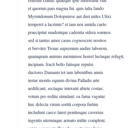
eruerint Danai, quaeque ipse miserrima vidi
et quorum pars magna fui. quis talia fando
Myrmidonum Dolopumve aut duri miles Ulixi
temperet a lacrimis? et iam nox umida caelo
praecipitat suadentque cadentia sidera somnos.
sed si tantus amor casus cognoscere nostros
et breviter Troiae supremum audire laborem,
quamquam animus meminisse horret luctuque refugit,
incipiam. fracti bello fatisque repulsi
ductores Danaum tot iam labentibus annis
instar montis equum divina Palladis arte
aedificant, sectaque intexunt abiete costas;
votum pro reditu simulant; ea fama vagatur.
huc delecta virum sortiti corpora furtim
includunt caeco lateri penitusque cavernas
ingentis uterumque armato milite complent.