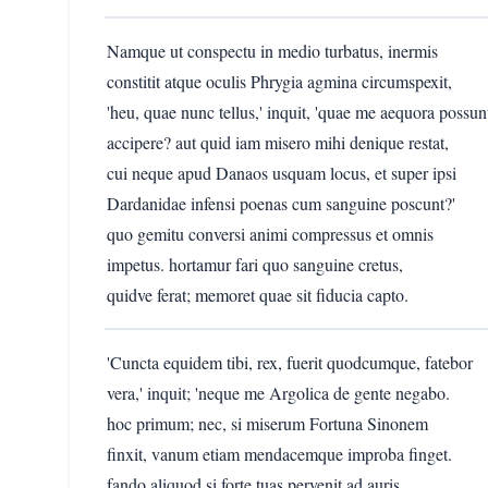
Namque ut conspectu in medio turbatus, inermis
constitit atque oculis Phrygia agmina circumspexit,
'heu, quae nunc tellus,' inquit, 'quae me aequora possun
accipere? aut quid iam misero mihi denique restat,
cui neque apud Danaos usquam locus, et super ipsi
Dardanidae infensi poenas cum sanguine poscunt?'
quo gemitu conversi animi compressus et omnis
impetus. hortamur fari quo sanguine cretus,
quidve ferat; memoret quae sit fiducia capto.
'Cuncta equidem tibi, rex, fuerit quodcumque, fatebor
vera,' inquit; 'neque me Argolica de gente negabo.
hoc primum; nec, si miserum Fortuna Sinonem
finxit, vanum etiam mendacemque improba finget.
fando aliquod si forte tuas pervenit ad auris