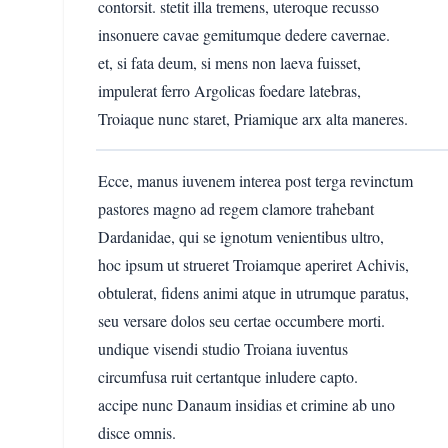
contorsit. stetit illa tremens, uteroque recusso
insonuere cavae gemitumque dedere cavernae.
et, si fata deum, si mens non laeva fuisset,
impulerat ferro Argolicas foedare latebras,
Troiaque nunc staret, Priamique arx alta maneres.
Ecce, manus iuvenem interea post terga revinctum
pastores magno ad regem clamore trahebant
Dardanidae, qui se ignotum venientibus ultro,
hoc ipsum ut strueret Troiamque aperiret Achivis,
obtulerat, fidens animi atque in utrumque paratus,
seu versare dolos seu certae occumbere morti.
undique visendi studio Troiana iuventus
circumfusa ruit certantque inludere capto.
accipe nunc Danaum insidias et crimine ab uno
disce omnis.