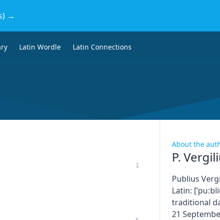
s) →
ary
Latin Wordle
Latin Connections
About the aut
P. Vergil
1
Publius Vergi
Latin: [ˈpuːbl
traditional d
21 September