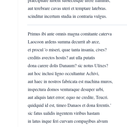
praecipitare iubent subiectisque urere flammis,
aut terebrare cavas uteri et temptare latebras.
scinditur incertum studia in contraria vulgus.
Primus ibi ante omnis magna comitante caterva
Laocoon ardens summa decurrit ab arce,
et procul 'o miseri, quae tanta insania, cives?
creditis avectos hostis? aut ulla putatis
dona carere dolis Danaum? sic notus Ulixes?
aut hoc inclusi ligno occultantur Achivi,
aut haec in nostros fabricata est machina muros,
inspectura domos venturaque desuper urbi,
aut aliquis latet error; equo ne credite, Teucri.
quidquid id est, timeo Danaos et dona ferentis.'
sic fatus ualidis ingentem viribus hastam
in latus inque feri curvam compagibus alvum