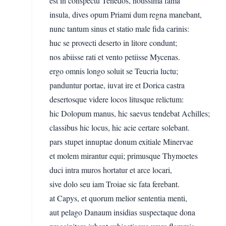
est in conspectu Tenedos, notissima fama
insula, dives opum Priami dum regna manebant,
nunc tantum sinus et statio male fida carinis:
huc se provecti deserto in litore condunt;
nos abiisse rati et vento petiisse Mycenas.
ergo omnis longo soluit se Teucria luctu;
panduntur portae, iuvat ire et Dorica castra
desertosque videre locos litusque relictum:
hic Dolopum manus, hic saevus tendebat Achilles;
classibus hic locus, hic acie certare solebant.
pars stupet innuptae donum exitiale Minervae
et molem mirantur equi; primusque Thymoetes
duci intra muros hortatur et arce locari,
sive dolo seu iam Troiae sic fata ferebant.
at Capys, et quorum melior sententia menti,
aut pelago Danaum insidias suspectaque dona