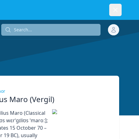
Dismiss
Search...
Search...
hor
ius Maro (Vergil)
lius Maro (Classical
iʊs wɛrˈɡɪliʊs ˈmaroː];
ates 15 October 70 –
 19 BC), usually