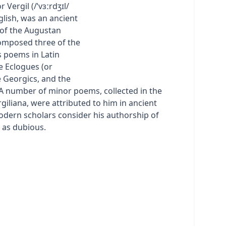
or Vergil (/ˈvɜːrdʒɪl/
nglish, was an ancient
of the Augustan
omposed three of the
 poems in Latin
he Eclogues (or
e Georgics, and the
 A number of minor poems, collected in the
giliana, were attributed to him in ancient
odern scholars consider his authorship of
 as dubious.