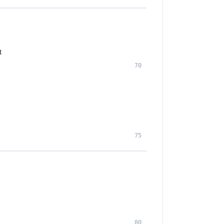
t
70
75
80