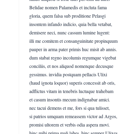
Belidae nomen Palamedis et incluta fama
gloria, quem falsa sub proditione Pelasgi
insontem infando indicio, quia bella vetabat,
demisere neci, nunc cassum lumine lugent:
illi me comitem et consanguinitate propinquum
pauper in arma pater primis huc misit ab annis.
dum stabat regno incolumis regumque vigebat
conciliis, et nos aliquod nomenque decusque
gessimus. invidia postquam pellacis Ulixi
(haud ignota loquor) superis concessit ab oris,
adflictus vitam in tenebris luctuque trahebam
et casum insontis mecum indignabar amici.
nec tacui demens et me, fors si qua tulisset,
si patrios umquam remeassem victor ad Argos,
promisi ultorem et verbis odia aspera movi.
hinc mihi prima mali labes, hinc semper Ulixes