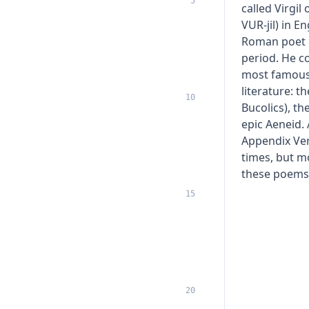
5
called Virgil 
VUR-jil) in E
Roman poet 
period. He c
most famous
literature: t
10
Bucolics), th
epic Aeneid.
Appendix Ver
times, but m
these poems
15
20