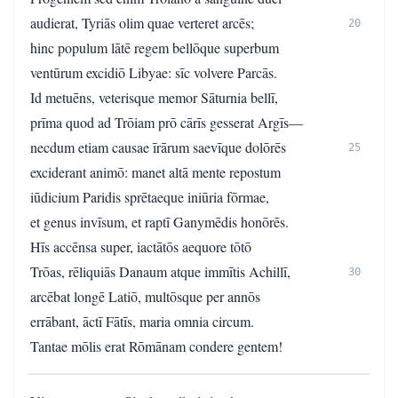
audierat, Tyriās olim quae verteret arcēs;
20
hinc populum lātē regem bellōque superbum
ventūrum excidiō Libyae: sīc volvere Parcās.
Id metuēns, veterisque memor Sāturnia bellī,
prīma quod ad Trōiam prō cārīs gesserat Argīs—
necdum etiam causae īrārum saevīque dolōrēs
25
exciderant animō: manet altā mente repostum
iūdicium Paridis sprētaeque iniūria fōrmae,
et genus invīsum, et raptī Ganymēdis honōrēs.
Hīs accēnsa super, iactātōs aequore tōtō
Trōas, rēliquiās Danaum atque immītis Achillī,
30
arcēbat longē Latiō, multōsque per annōs
errābant, āctī Fātīs, maria omnia circum.
Tantae mōlis erat Rōmānam condere gentem!