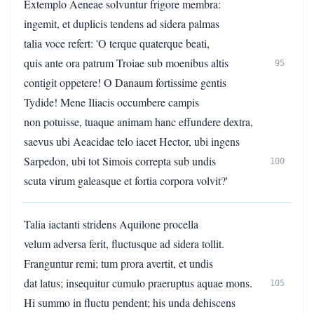
Extemplo Aeneae solvuntur frigore membra:
ingemit, et duplicis tendens ad sidera palmas
talia voce refert: 'O terque quaterque beati,
quis ante ora patrum Troiae sub moenibus altis
95
contigit oppetere! O Danaum fortissime gentis
Tydide! Mene Iliacis occumbere campis
non potuisse, tuaque animam hanc effundere dextra,
saevus ubi Aeacidae telo iacet Hector, ubi ingens
Sarpedon, ubi tot Simois correpta sub undis
100
scuta virum galeasque et fortia corpora volvit?'
Talia iactanti stridens Aquilone procella
velum adversa ferit, fluctusque ad sidera tollit.
Franguntur remi; tum prora avertit, et undis
dat latus; insequitur cumulo praeruptus aquae mons.
105
Hi summo in fluctu pendent; his unda dehiscens