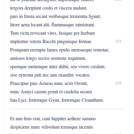
tergora deripiunt costis et viscera nudant;
pars in frusta secant veribusque trementia figunt;
litore aena locant alii, flammasque ministrant.
Tum victu revocant vires, fusique per herbam
implentur veteris Bacchi pinguisque ferinae.
215
Postquam exempta fames epulis mensaeque remotae,
amissos longo socios sermone requirunt,
spemque metumque inter dubii, seu vivere credant,
sive extrema pati nec iam exaudire vocatos.
Praecipue pius Aeneas nunc acris Oronti,
220
nunc Amyci casum gemit et crudelia secum
fata Lyci, fortemque Gyan, fortemque Cloanthum.
Et iam finis erat, cum Iuppiter aethere summo
despiciens mare velivolum terrasque iacentis