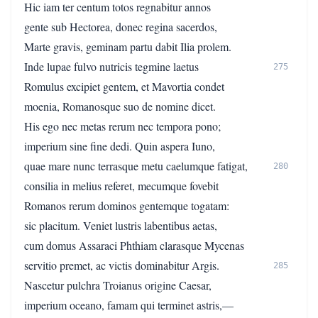
Hic iam ter centum totos regnabitur annos
gente sub Hectorea, donec regina sacerdos,
Marte gravis, geminam partu dabit Ilia prolem.
Inde lupae fulvo nutricis tegmine laetus
275
Romulus excipiet gentem, et Mavortia condet
moenia, Romanosque suo de nomine dicet.
His ego nec metas rerum nec tempora pono;
imperium sine fine dedi. Quin aspera Iuno,
quae mare nunc terrasque metu caelumque fatigat,
280
consilia in melius referet, mecumque fovebit
Romanos rerum dominos gentemque togatam:
sic placitum. Veniet lustris labentibus aetas,
cum domus Assaraci Phthiam clarasque Mycenas
servitio premet, ac victis dominabitur Argis.
285
Nascetur pulchra Troianus origine Caesar,
imperium oceano, famam qui terminet astris,—