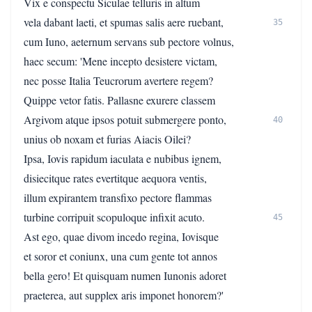
Vix e conspectu Siculae telluris in altum
vela dabant laeti, et spumas salis aere ruebant,
35
cum Iuno, aeternum servans sub pectore volnus,
haec secum: 'Mene incepto desistere victam,
nec posse Italia Teucrorum avertere regem?
Quippe vetor fatis. Pallasne exurere classem
Argivom atque ipsos potuit submergere ponto,
40
unius ob noxam et furias Aiacis Oilei?
Ipsa, Iovis rapidum iaculata e nubibus ignem,
disiecitque rates evertitque aequora ventis,
illum expirantem transfixo pectore flammas
turbine corripuit scopuloque infixit acuto.
45
Ast ego, quae divom incedo regina, Iovisque
et soror et coniunx, una cum gente tot annos
bella gero! Et quisquam numen Iunonis adoret
praeterea, aut supplex aris imponet honorem?'