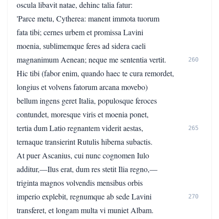
oscula libavit natae, dehinc talia fatur:
'Parce metu, Cytherea: manent immota tuorum
fata tibi; cernes urbem et promissa Lavini
moenia, sublimemque feres ad sidera caeli
magnanimum Aenean; neque me sententia vertit.
260
Hic tibi (fabor enim, quando haec te cura remordet,
longius et volvens fatorum arcana movebo)
bellum ingens geret Italia, populosque feroces
contundet, moresque viris et moenia ponet,
tertia dum Latio regnantem viderit aestas,
265
ternaque transierint Rutulis hiberna subactis.
At puer Ascanius, cui nunc cognomen Iulo
additur,—Ilus erat, dum res stetit Ilia regno,—
triginta magnos volvendis mensibus orbis
imperio explebit, regnumque ab sede Lavini
270
transferet, et longam multa vi muniet Albam.