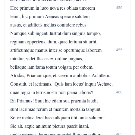
Hoc primum in luco nova res oblata timorem
450
leniit, hic primum Aeneas sperare salutem
ausus, et adflictis melius confidere rebus.
Namque sub ingenti lustrat dum singula templo,
reginam opperiens, dum, quae fortuna sit urbi,
artificumque manus inter se operumque laborem
455
miratur, videt Iliacas ex ordine pugnas,
bellaque iam fama totum volgata per orbem,
Atridas, Priamumque, et saevum ambobus Achillem.
Constitit, et lacrimans, 'Quis iam locus' inquit 'Achate,
quae regio in terris nostri non plena laboris?
460
En Priamus! Sunt hic etiam sua praemia laudi;
sunt lacrimae rerum et mentem mortalia tangunt.
Solve metus; feret haec aliquam tibi fama salutem.'
Sic ait, atque animum pictura pascit inani,
multa gemens, largoque umectat flumine voltum.
465