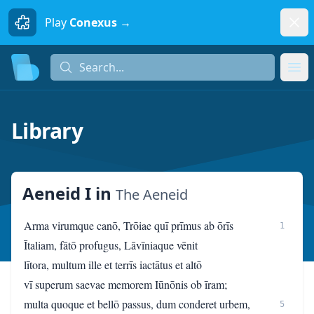
Dism
Play
Conexus →
Search...
Search...
Ope
Library
Aeneid I
in
The Aeneid
Arma virumque canō, Trōiae quī prīmus ab ōrīs
1
Ītaliam, fātō profugus, Lāvīniaque vēnit
lītora, multum ille et terrīs iactātus et altō
vī superum saevae memorem Iūnōnis ob īram;
multa quoque et bellō passus, dum conderet urbem,
5