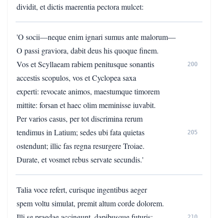
dividit, et dictis maerentia pectora mulcet:
'O socii—neque enim ignari sumus ante malorum—
O passi graviora, dabit deus his quoque finem.
Vos et Scyllaeam rabiem penitusque sonantis
200
accestis scopulos, vos et Cyclopea saxa
experti: revocate animos, maestumque timorem
mittite: forsan et haec olim meminisse iuvabit.
Per varios casus, per tot discrimina rerum
tendimus in Latium; sedes ubi fata quietas
205
ostendunt; illic fas regna resurgere Troiae.
Durate, et vosmet rebus servate secundis.'
Talia voce refert, curisque ingentibus aeger
spem voltu simulat, premit altum corde dolorem.
Illi se praedae accingunt, dapibusque futuris;
210