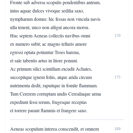
Fronte sub adversa scopulis pendentibus antrum,
intus aquae dulces vivoque sedilia saxo,
nympharum domus: hic fessas non vincula navis
ulla tenent, unco non alligat ancora morsu.
Huc septem Aeneas collectis navibus omni
170
ex numero subit; ac magno telluris amore
egressi optata potiuntur Troes harena,
et sale tabentis artus in litore ponunt.
Ac primum silici scintillam excudit Achates,
succepitque ignem foliis, atque arida circum
175
nutrimenta dedit, rapuitque in fomite flammam.
Tum Cererem corruptam undis Cerealiaque arma
expediunt fessi rerum, frugesque receptas
et torrere parant flammis et frangere saxo.
Aeneas scopulum interea conscendit, et omnem
180