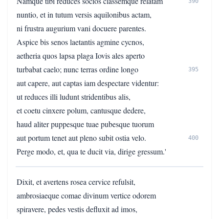
Namque tibi reduces socios classemque relatam
390
nuntio, et in tutum versis aquilonibus actam,
ni frustra augurium vani docuere parentes.
Aspice bis senos laetantis agmine cycnos,
aetheria quos lapsa plaga Iovis ales aperto
turbabat caelo; nunc terras ordine longo
395
aut capere, aut captas iam despectare videntur:
ut reduces illi ludunt stridentibus alis,
et coetu cinxere polum, cantusque dedere,
haud aliter puppesque tuae pubesque tuorum
aut portum tenet aut pleno subit ostia velo.
400
Perge modo, et, qua te ducit via, dirige gressum.'
Dixit, et avertens rosea cervice refulsit,
ambrosiaeque comae divinum vertice odorem
spiravere, pedes vestis defluxit ad imos,