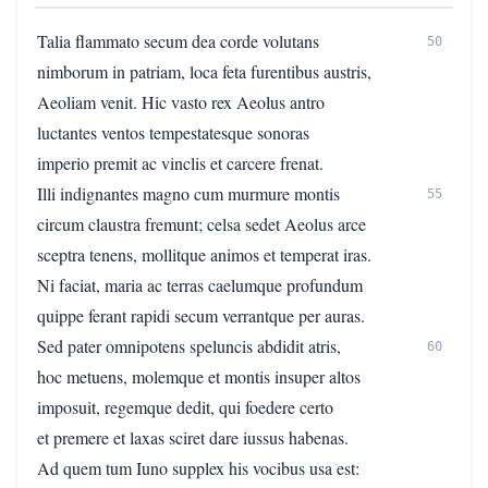
Talia flammato secum dea corde volutans
50
nimborum in patriam, loca feta furentibus austris,
Aeoliam venit. Hic vasto rex Aeolus antro
luctantes ventos tempestatesque sonoras
imperio premit ac vinclis et carcere frenat.
Illi indignantes magno cum murmure montis
55
circum claustra fremunt; celsa sedet Aeolus arce
sceptra tenens, mollitque animos et temperat iras.
Ni faciat, maria ac terras caelumque profundum
quippe ferant rapidi secum verrantque per auras.
Sed pater omnipotens speluncis abdidit atris,
60
hoc metuens, molemque et montis insuper altos
imposuit, regemque dedit, qui foedere certo
et premere et laxas sciret dare iussus habenas.
Ad quem tum Iuno supplex his vocibus usa est: