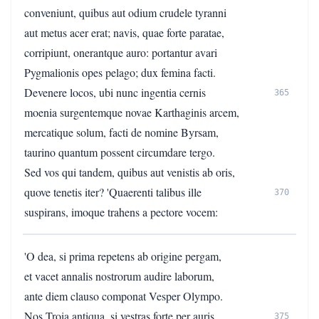
conveniunt, quibus aut odium crudele tyranni
aut metus acer erat; navis, quae forte paratae,
corripiunt, onerantque auro: portantur avari
Pygmalionis opes pelago; dux femina facti.
Devenere locos, ubi nunc ingentia cernis
365
moenia surgentemque novae Karthaginis arcem,
mercatique solum, facti de nomine Byrsam,
taurino quantum possent circumdare tergo.
Sed vos qui tandem, quibus aut venistis ab oris,
quove tenetis iter? 'Quaerenti talibus ille
370
suspirans, imoque trahens a pectore vocem:
'O dea, si prima repetens ab origine pergam,
et vacet annalis nostrorum audire laborum,
ante diem clauso componat Vesper Olympo.
Nos Troia antiqua, si vestras forte per auris
375