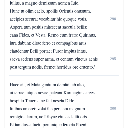
Iulius, a magno demissum nomen Iulo.
Hunc tu olim caelo, spoliis Orientis onustum,
accipies secura; vocabitur hic quoque votis.
290
Aspera tum positis mitescent saecula bellis;
cana Fides, et Vesta, Remo cum fratre Quirinus,
iura dabunt; dirae ferro et compagibus artis
claudentur Belli portae; Furor impius intus,
saeva sedens super arma, et centum vinctus aenis
295
post tergum nodis, fremet horridus ore cruento.'
Haec ait, et Maia genitum demittit ab alto,
ut terrae, utque novae pateant Karthaginis arces
hospitio Teucris, ne fati nescia Dido
finibus arceret: volat ille per aera magnum
300
remigio alarum, ac Libyae citus adstitit oris.
Et iam iussa facit, ponuntque ferocia Poeni