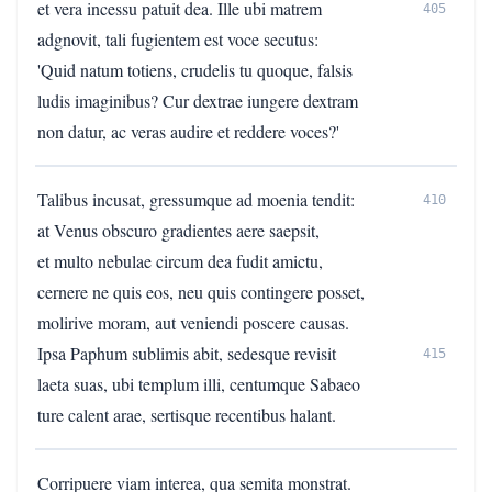
et vera incessu patuit dea. Ille ubi matrem
405
adgnovit, tali fugientem est voce secutus:
'Quid natum totiens, crudelis tu quoque, falsis
ludis imaginibus? Cur dextrae iungere dextram
non datur, ac veras audire et reddere voces?'
Talibus incusat, gressumque ad moenia tendit:
410
at Venus obscuro gradientes aere saepsit,
et multo nebulae circum dea fudit amictu,
cernere ne quis eos, neu quis contingere posset,
molirive moram, aut veniendi poscere causas.
Ipsa Paphum sublimis abit, sedesque revisit
415
laeta suas, ubi templum illi, centumque Sabaeo
ture calent arae, sertisque recentibus halant.
Corripuere viam interea, qua semita monstrat.