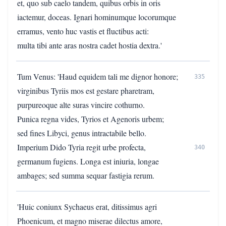
et, quo sub caelo tandem, quibus orbis in oris
iactemur, doceas. Ignari hominumque locorumque
erramus, vento huc vastis et fluctibus acti:
multa tibi ante aras nostra cadet hostia dextra.'
Tum Venus: 'Haud equidem tali me dignor honore;
335
virginibus Tyriis mos est gestare pharetram,
purpureoque alte suras vincire cothurno.
Punica regna vides, Tyrios et Agenoris urbem;
sed fines Libyci, genus intractabile bello.
Imperium Dido Tyria regit urbe profecta,
340
germanum fugiens. Longa est iniuria, longae
ambages; sed summa sequar fastigia rerum.
'Huic coniunx Sychaeus erat, ditissimus agri
Phoenicum, et magno miserae dilectus amore,