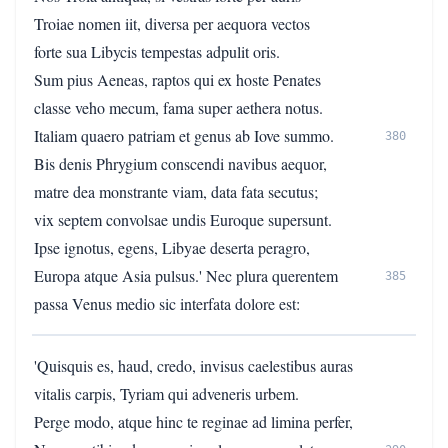
Troiae nomen iit, diversa per aequora vectos
forte sua Libycis tempestas adpulit oris.
Sum pius Aeneas, raptos qui ex hoste Penates
classe veho mecum, fama super aethera notus.
Italiam quaero patriam et genus ab Iove summo.
380
Bis denis Phrygium conscendi navibus aequor,
matre dea monstrante viam, data fata secutus;
vix septem convolsae undis Euroque supersunt.
Ipse ignotus, egens, Libyae deserta peragro,
Europa atque Asia pulsus.' Nec plura querentem
385
passa Venus medio sic interfata dolore est:
'Quisquis es, haud, credo, invisus caelestibus auras
vitalis carpis, Tyriam qui adveneris urbem.
Perge modo, atque hinc te reginae ad limina perfer,