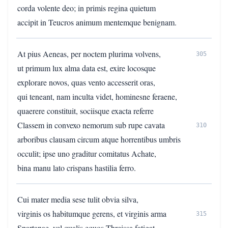
corda volente deo; in primis regina quietum
accipit in Teucros animum mentemque benignam.
At pius Aeneas, per noctem plurima volvens,
305
ut primum lux alma data est, exire locosque
explorare novos, quas vento accesserit oras,
qui teneant, nam inculta videt, hominesne feraene,
quaerere constituit, sociisque exacta referre
Classem in convexo nemorum sub rupe cavata
310
arboribus clausam circum atque horrentibus umbris
occulit; ipse uno graditur comitatus Achate,
bina manu lato crispans hastilia ferro.
Cui mater media sese tulit obvia silva,
virginis os habitumque gerens, et virginis arma
315
Spartanae, vel qualis equos Threissa fatigat