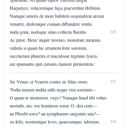
Harpalyce, volucremque fuga praevertitur Hebrum.
Namque umeris de more habilem suspenderat arcum
venatrix, dederatque comam diffundere ventis,
nuda genu, nodoque sinus collecta fluentis.
320
Ac prior, 'Heus' inquit 'iuvenes, monstrate mearum
vidistis si quam hic errantem forte sororum,
succinctam pharetra et maculosae tegmine lyncis,
aut spumantis apri cursum clamore prementem.'
Sic Venus; et Veneris contra sic filius orsus:
325
'Nulla tuarum audita mihi neque visa sororum—
O quam te memorem, virgo? Namque haud tibi voltus
mortalis, nec vox hominem sonat: O, dea certe—
an Phoebi soror? an nympharum sanguinis una?—
sis felix, nostrumque leves, quaecumque, laborem,
330