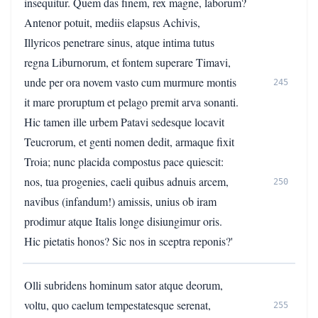
insequitur. Quem das finem, rex magne, laborum?
Antenor potuit, mediis elapsus Achivis,
Illyricos penetrare sinus, atque intima tutus
regna Liburnorum, et fontem superare Timavi,
unde per ora novem vasto cum murmure montis
245
it mare proruptum et pelago premit arva sonanti.
Hic tamen ille urbem Patavi sedesque locavit
Teucrorum, et genti nomen dedit, armaque fixit
Troia; nunc placida compostus pace quiescit:
nos, tua progenies, caeli quibus adnuis arcem,
250
navibus (infandum!) amissis, unius ob iram
prodimur atque Italis longe disiungimur oris.
Hic pietatis honos? Sic nos in sceptra reponis?'
Olli subridens hominum sator atque deorum,
voltu, quo caelum tempestatesque serenat,
255