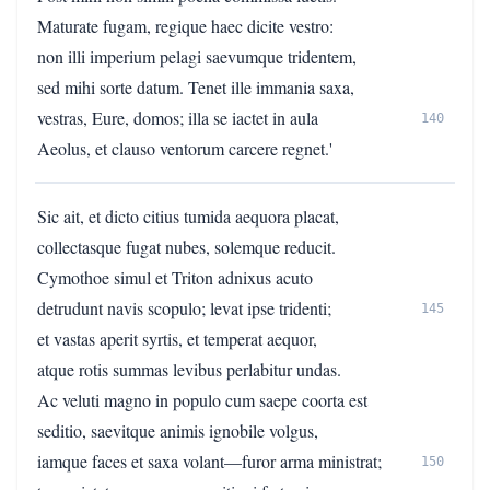
Maturate fugam, regique haec dicite vestro:
non illi imperium pelagi saevumque tridentem,
sed mihi sorte datum. Tenet ille immania saxa,
vestras, Eure, domos; illa se iactet in aula
140
Aeolus, et clauso ventorum carcere regnet.'
Sic ait, et dicto citius tumida aequora placat,
collectasque fugat nubes, solemque reducit.
Cymothoe simul et Triton adnixus acuto
detrudunt navis scopulo; levat ipse tridenti;
145
et vastas aperit syrtis, et temperat aequor,
atque rotis summas levibus perlabitur undas.
Ac veluti magno in populo cum saepe coorta est
seditio, saevitque animis ignobile volgus,
iamque faces et saxa volant—furor arma ministrat;
150