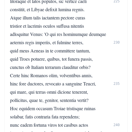
litoraque et latos populos, sic vertice caeli
225
constitit, et Libyae defixit lumina regnis.
Atque illum talis iactantem pectore curas
tristior et lacrimis oculos suffusa nitentis
adloquitur Venus: 'O qui res hominumque deumque
aeternis regis imperiis, et fulmine terres,
230
quid meus Aeneas in te committere tantum,
quid Troes potuere, quibus, tot funera passis,
cunctus ob Italiam terrarum clauditur orbis?
Certe hinc Romanos olim, volventibus annis,
hinc fore ductores, revocato a sanguine Teucri,
235
qui mare, qui terras omni dicione tenerent,
pollicitus, quae te, genitor, sententia vertit?
Hoc equidem occasum Troiae tristisque ruinas
solabar, fatis contraria fata rependens;
nunc eadem fortuna viros tot casibus actos
240