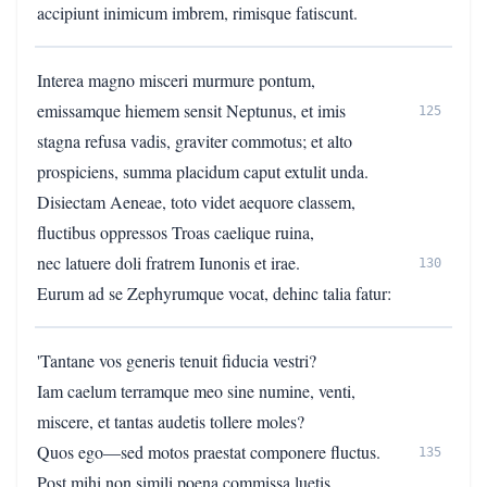
accipiunt inimicum imbrem, rimisque fatiscunt.
Interea magno misceri murmure pontum,
emissamque hiemem sensit Neptunus, et imis
125
stagna refusa vadis, graviter commotus; et alto
prospiciens, summa placidum caput extulit unda.
Disiectam Aeneae, toto videt aequore classem,
fluctibus oppressos Troas caelique ruina,
nec latuere doli fratrem Iunonis et irae.
130
Eurum ad se Zephyrumque vocat, dehinc talia fatur:
'Tantane vos generis tenuit fiducia vestri?
Iam caelum terramque meo sine numine, venti,
miscere, et tantas audetis tollere moles?
Quos ego—sed motos praestat componere fluctus.
135
Post mihi non simili poena commissa luetis.