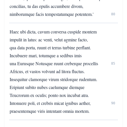
concilias, tu das epulis accumbere divom,
nimborumque facis tempestatumque potentem.'
80
Haec ubi dicta, cavum conversa cuspide montem
impulit in latus: ac venti, velut agmine facto,
qua data porta, ruunt et terras turbine perflant.
Incubuere mari, totumque a sedibus imis
una Eurusque Notusque ruunt creberque procellis
85
Africus, et vastos volvunt ad litora fluctus.
Insequitur clamorque virum stridorque rudentum.
Eripiunt subito nubes caelumque diemque
Teucrorum ex oculis; ponto nox incubat atra.
Intonuere poli, et crebris micat ignibus aether,
90
praesentemque viris intentant omnia mortem.