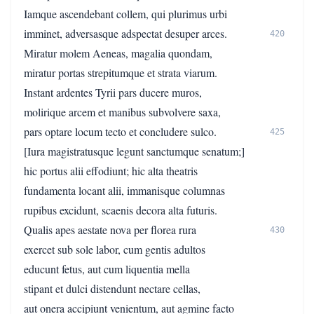
Iamque ascendebant collem, qui plurimus urbi
imminet, adversasque adspectat desuper arces.
420
Miratur molem Aeneas, magalia quondam,
miratur portas strepitumque et strata viarum.
Instant ardentes Tyrii pars ducere muros,
molirique arcem et manibus subvolvere saxa,
pars optare locum tecto et concludere sulco.
425
[Iura magistratusque legunt sanctumque senatum;]
hic portus alii effodiunt; hic alta theatris
fundamenta locant alii, immanisque columnas
rupibus excidunt, scaenis decora alta futuris.
Qualis apes aestate nova per florea rura
430
exercet sub sole labor, cum gentis adultos
educunt fetus, aut cum liquentia mella
stipant et dulci distendunt nectare cellas,
aut onera accipiunt venientum, aut agmine facto