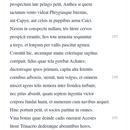
prospectum late pelago petit, Anthea si quem
iactatum vento videat Phrygiasque biremis,
aut Capyn, aut celsis in puppibus arma Caici.
Navem in conspectu nullam, tris litore cervos
prospicit errantis; hos tota armenta sequuntur
185
a tergo, et longum per vallis pascitur agmen.
Constitit hic, arcumque manu celerisque sagittas
corripuit, fidus quae tela gerebat Achates;
ductoresque ipsos primum, capita alta ferentis
cornibus arboreis, sternit, tum volgus, et omnem
190
miscet agens telis nemora inter frondea turbam;
nec prius absistit, quam septem ingentia victor
corpora fundat humi, et numerum cum navibus aequet.
Hinc portum petit, et socios partitur in omnes.
Vina bonus quae deinde cadis onerarat Acestes
195
litore Trinacrio dederatque abeuntibus heros,