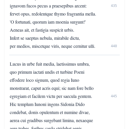
ignavom fucos pecus a praesepibus arcent:
435
fervet opus, redolentque thymo fragrantia mella.
'O fortunati, quorum iam moenia surgunt!'
Aeneas ait, et fastigia suspicit urbis.
Infert se saeptus nebula, mirabile dictu,
per medios, miscetque viris, neque cernitur ulli.
440
Lucus in urbe fuit media, laetissimus umbra,
quo primum iactati undis et turbine Poeni
effodere loco signum, quod regia Iuno
monstrarat, caput acris equi; sic nam fore bello
egregiam et facilem victu per saecula gentem.
445
Hic templum Iunoni ingens Sidonia Dido
condebat, donis opulentum et numine divae,
aerea cui gradibus surgebant limina, nexaeque
aere trabes, foribus cardo stridebat aenis.