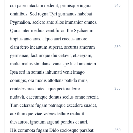
cui pater intactam dederat, primisque iugarat
345
ominibus. Sed regna Tyri germanus habebat
Pygmalion, scelere ante alios immanior omnes.
Quos inter medius venit furor. Ille Sychaeum
impius ante aras, atque auri caecus amore,
clam ferro incautum superat, securus amorum
350
germanae; factumque diu celavit, et aegram,
multa malus simulans, vana spe lusit amantem.
Ipsa sed in somnis inhumati venit imago
coniugis, ora modis attollens pallida miris,
crudeles aras traiectaque pectora ferro
355
nudavit, caecumque domus scelus omne retexit.
Tum celerare fugam patriaque excedere suadet,
auxiliumque viae veteres tellure recludit
thesauros, ignotum argenti pondus et auri.
His commota fugam Dido sociosque parabat:
360