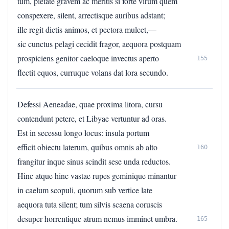
tum, pietate gravem ac meritis si forte virum quem
conspexere, silent, arrectisque auribus adstant;
ille regit dictis animos, et pectora mulcet,—
sic cunctus pelagi cecidit fragor, aequora postquam
prospiciens genitor caeloque invectus aperto
155
flectit equos, curruque volans dat lora secundo.
Defessi Aeneadae, quae proxima litora, cursu
contendunt petere, et Libyae vertuntur ad oras.
Est in secessu longo locus: insula portum
efficit obiectu laterum, quibus omnis ab alto
160
frangitur inque sinus scindit sese unda reductos.
Hinc atque hinc vastae rupes geminique minantur
in caelum scopuli, quorum sub vertice late
aequora tuta silent; tum silvis scaena coruscis
desuper horrentique atrum nemus imminet umbra.
165