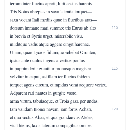
terram inter fluctus aperit; furit aestus harenis.
Tris Notus abreptas in saxa latentia torquet—
saxa vocant Itali mediis quae in fluctibus aras—
dorsum immane mari summo; tris Eurus ab alto
110
in brevia et Syrtis urget, miserabile visu,
inliditque vadis atque aggere cingit harenae.
Unam, quae Lycios fidumque vehebat Oronten,
ipsius ante oculos ingens a vertice pontus
in puppim ferit: excutitur pronusque magister
115
volvitur in caput; ast illam ter fluctus ibidem
torquet agens circum, et rapidus vorat aequore vortex.
Adparent rari nantes in gurgite vasto,
arma virum, tabulaeque, et Troia gaza per undas.
Iam validam Ilionei navem, iam fortis Achati,
120
et qua vectus Abas, et qua grandaevus Aletes,
vicit hiems; laxis laterum compagibus omnes