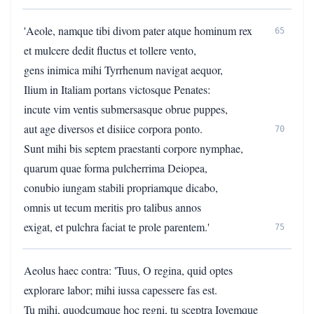
'Aeole, namque tibi divom pater atque hominum rex
65
et mulcere dedit fluctus et tollere vento,
gens inimica mihi Tyrrhenum navigat aequor,
Ilium in Italiam portans victosque Penates:
incute vim ventis submersasque obrue puppes,
aut age diversos et disiice corpora ponto.
70
Sunt mihi bis septem praestanti corpore nymphae,
quarum quae forma pulcherrima Deiopea,
conubio iungam stabili propriamque dicabo,
omnis ut tecum meritis pro talibus annos
exigat, et pulchra faciat te prole parentem.'
75
Aeolus haec contra: 'Tuus, O regina, quid optes
explorare labor; mihi iussa capessere fas est.
Tu mihi, quodcumque hoc regni, tu sceptra Iovemque