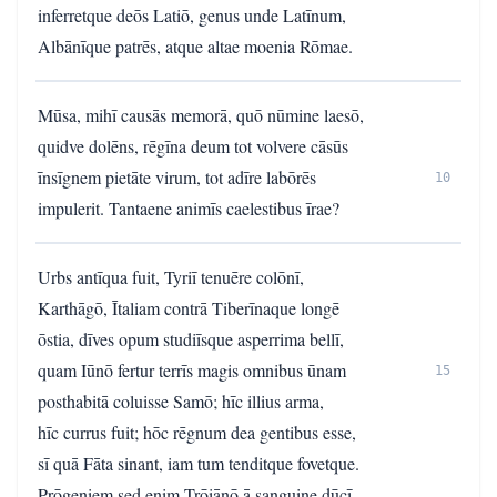
inferretque deōs Latiō, genus unde Latīnum,
Albānīque patrēs, atque altae moenia Rōmae.
Mūsa, mihī causās memorā, quō nūmine laesō,
quidve dolēns, rēgīna deum tot volvere cāsūs
īnsīgnem pietāte virum, tot adīre labōrēs
10
impulerit. Tantaene animīs caelestibus īrae?
Urbs antīqua fuit, Tyriī tenuēre colōnī,
Karthāgō, Ītaliam contrā Tiberīnaque longē
ōstia, dīves opum studiīsque asperrima bellī,
quam Iūnō fertur terrīs magis omnibus ūnam
15
posthabitā coluisse Samō; hīc illius arma,
hīc currus fuit; hōc rēgnum dea gentibus esse,
sī quā Fāta sinant, iam tum tenditque fovetque.
Prōgeniem sed enim Trōiānō ā sanguine dūcī