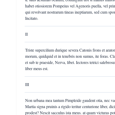
habet otiosiorem Pompeius vel Agenoris puella, vel prim
qui revolvant nostrarum tineas ineptiarum, sed cum spon
Incitato.
II
Triste supercilium durique severa Catonis frons et aratoris
morum, quidquid et in tenebris non sumus, ite foras. Cla
et sub te praeside, Nerva, libet. Iectores tetrici salebro
liber meus est.
III
Non urbana mea tantum Pimpleide gaudent otia, nec vac
Martia signa pruinis a rigido teritur centurione liber, dic
prodest? Nescit sacculus ista meus. at quam victuras p