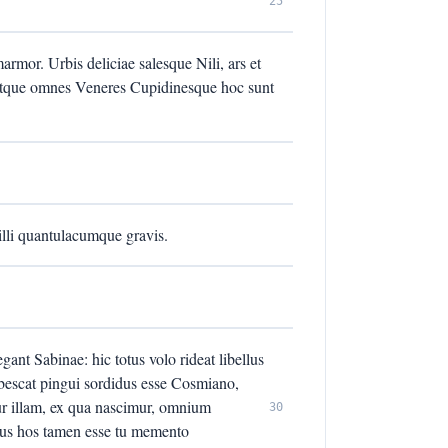
25
marmor. Urbis deliciae salesque Nili, ars et
ri atque omnes Veneres Cupidinesque hoc sunt
illi quantulacumque gravis.
gant Sabinae: hic totus volo rideat libellus
ubescat pingui sordidus esse Cosmiano,
tur illam, ex qua nascimur, omnium
30
us hos tamen esse tu memento