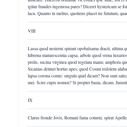
igitur fraudes ingeniosa pares? Diceret hystericam se fo
lacu. Quanto tu melius, quotiens placet ire fututum, qua
VIII
Lassa quod nesterni spirant opobalsama dracti, ultima
hiberna maturescentia capsa, arbole quod verna luxurio
prelis, sucina virginea quod regelata manu; amphora quo
Sicanias detinet hortus apes; quod Cosmi redolent alab
lapsa corona comis: singula quid dicam? Non sunt satis
mei. Scire cupis nomen? Si propter basia, dicam. Jurast
IX
Clarus fronde Jovis, Romani fama coturni, spirat Apelle