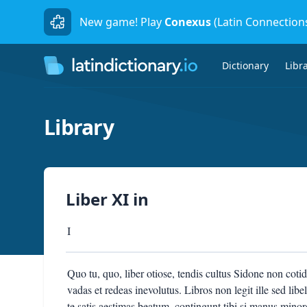
New game! Play
Conexus
(Latin Connection
Dictionary
Libr
Library
Liber XI
in
I
Quo tu, quo, liber otiose, tendis cultus Sidone non co
vadas et redeas inevolutus. Libros non legit ille sed lib
te satis aestimas beatum, contingunt tibi si manus mino