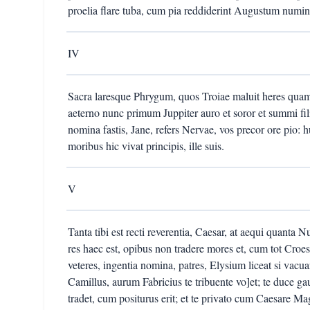
proelia flare tuba, cum pia reddiderint Augustum numina
IV
Sacra laresque Phrygum, quos Troiae maluit heres quam 
aeterno nunc primum Juppiter auro et soror et summi filia
nomina fastis, Jane, refers Nervae, vos precor ore pio:
moribus hic vivat principis, ille suis.
V
Tanta tibi est recti reverentia, Caesar, at aequi quanta
res haec est, opibus non tradere mores et, cum tot Croe
veteres, ingentia nomina, patres, Elysium liceat si vacuar
Camillus, aurum Fabricius te tribuente vo]et; te duce ga
tradet, cum positurus erit; et te privato cum Caesare Ma