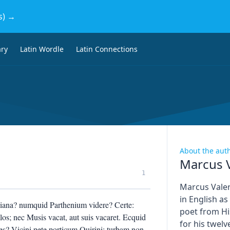
s) →
ary
Latin Wordle
Latin Connections
About the aut
Marcus V
1
Marcus Valer
in English a
tidiana? numquid Parthenium videre? Certe:
poet from H
ellos; nec Musis vacat, aut suis vacaret. Ecquid
for his twel
res? Vicini pete porticum Quirini: turbam non