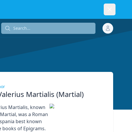
Dismiss
Search...
Search...
hor
alerius Martialis (Martial)
ius Martialis, known
s Martial, was a Roman
ispania best known
ve books of Epigrams.