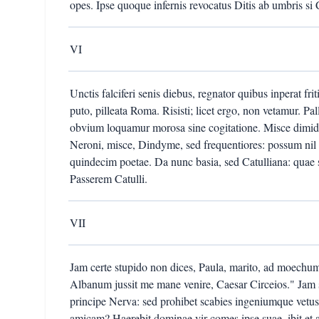
opes. Ipse quoque infernis revocatus Ditis ab umbris si 
VI
Unctis falciferi senis diebus, regnator quibus inperat frit
puto, pilleata Roma. Risisti; licet ergo, non vetamur. Pa
obvium loquamur morosa sine cogitatione. Misce dimidio
Neroni, misce, Dindyme, sed frequentiores: possum nil 
quindecim poetae. Da nunc basia, sed Catulliana: quae si 
Passerem Catulli.
VII
Jam certe stupido non dices, Paula, marito, ad moechum 
Albanum jussit me mane venire, Caesar Circeios." Jam str
principe Nerva: sed prohibet scabies ingeniumque vetus
amicam? Haerebit dominae vir comes ipse suae, ibit e