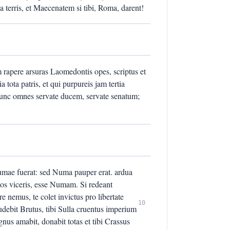
 terris, et Maecenatem si tibi, Roma, darent!
rapere arsuras Laomedontis opes, scriptus et
 tota patris, et qui purpureis jam tertia
 hunc omnes servate ducem, servate senatum;
 Numae fuerat: sed Numa pauper erat. ardua
sos viceris, esse Numam. Si redeant
e nemus, te colet invictus pro libertate
10
udebit Brutus, tibi Sulla cruentus imperium
gnus amabit, donabit totas et tibi Crassus