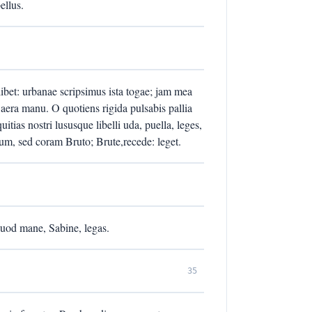
ellus.
libet: urbanae scripsimus ista togae; jam mea
 aera manu. O quotiens rigida pulsabis pallia
itias nostri lususque libelli uda, puella, leges,
rum, sed coram Bruto; Brute,recede: leget.
 quod mane, Sabine, legas.
35