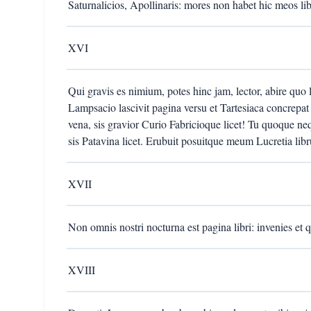
Saturnalicios, Apollinaris: mores non habet hic meos lib
XVI
Qui gravis es nimium, potes hinc jam, lector, abire quo 
Lampsacio lascivit pagina versu et Tartesiaca concrepat
vena, sis gravior Curio Fabricioque licet! Tu quoque nequ
sis Patavina licet. Erubuit posuitque meum Lucretia lib
XVII
Non omnis nostri nocturna est pagina libri: invenies et
XVIII