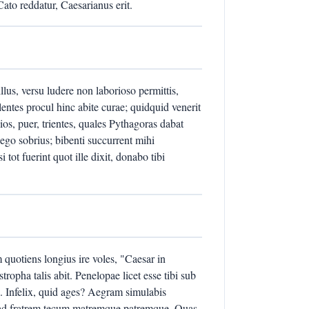
Cato reddatur, Caesarianus erit.
illus, versu ludere non laborioso permittis,
llentes procul hinc abite curae; quidquid venerit
s, puer, trientes, quales Pythagoras dabat
ego sobrius; bibenti succurrent mihi
tot fuerint quot ille dixit, donabo tibi
quotiens longius ire voles, "Caesar in
opha talis abit. Penelopae licet esse tibi sub
. Infelix, quid ages? Aegram simulabis
t ad fratrem tecum matremque patremque. Quas