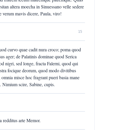
rsitan altera moecha in Sinuessano velle sedere
e verum mavis dicere, Paula, viro!
15
 quod curvo quae cadit nura croco; poma quod
sus ager; de Palatinis dominae quod Serica
d nigri, sed longe, fracta Falerni, quod qui
astra focique deorum, quod modo divitibus
; omnia misce hoc fragrant pueri basia mane
i. Nimium scire, Sabine, cupis.
a redditus arte Memor.