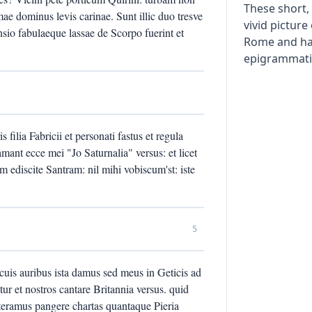
These short,
ae dominus levis carinae. Sunt illic duo tresve
vivid picture 
sio fabulaeque lassae de Scorpo fuerint et
Rome and ha
epigrammatic
 filia Fabricii et personati fastus et regula
mant ecce mei "Jo Saturnalia" versus: et licet
sum ediscite Santram: nil mihi vobiscum'st: iste
5
uis auribus ista damus sed meus in Geticis ad
itur et nostros cantare Britannia versus. quid
oteramus pangere chartas quantaque Pieria