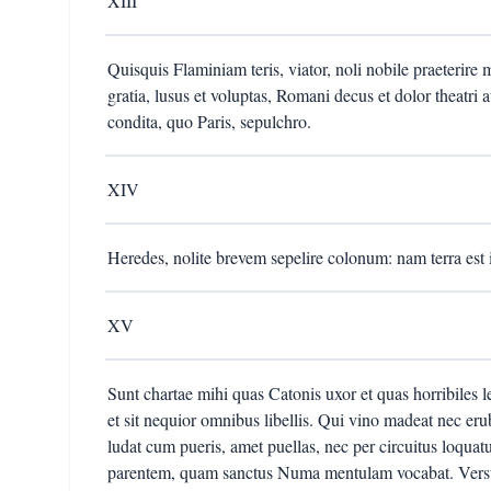
XIII
Quisquis Flaminiam teris, viator, noli nobile praeterire 
gratia, lusus et voluptas, Romani decus et dolor theat
condita, quo Paris, sepulchro.
XIV
Heredes, nolite brevem sepelire colonum: nam terra est 
XV
Sunt chartae mihi quas Catonis uxor et quas horribiles le
et sit nequior omnibus libellis. Qui vino madeat nec er
ludat cum pueris, amet puellas, nec per circuitus loqua
parentem, quam sanctus Numa mentulam vocabat. Vers