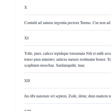
X
Contulit ad saturas ingentia pectora Turnus. Cur non ad
XI
Tolle, puer, calices tepidique toreumata Nili et milli sec
tonso pura ministro; anticus mensis restituatur honor. 
scaphium moechae, Sardanapalle, tuae.
XII
Jus tibi natorum vel septem, Zoile, detur, dum matrem 