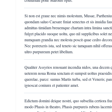
cothurnati pone Maronis opus.
Si non est graue nec nimis molestum, Musae, Parthenium 
quondam saluo Caesare finiat senectus et sis inuidia faue
admittas timidam breuemque chartam intra limina sanctio
fulget placido suoque uoltu, quo nil supplicibus solet 
numquam grandia nec molesta poscit quae cedro decorata
Nec porrexeris ista, sed teneto sic tamquam nihil off
ultro purpureum petet libellum.
Qualiter Assyrios renouant incendia nidos, una decem quo
ueterem noua Roma senctam et sumpsit uoltus praesidis i
querelae, parce: sumus Martis turba, sed et Veneris; parc
ignoscat coniunx et patienter amet.
Edictum domini deique nostri, quo subsellia certiora fiu
modo Phasis in theatro, Phasis purpureis rubens lacerni