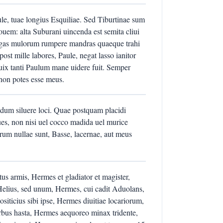
ule, tuae longius Esquiliae. Sed Tiburtinae sum
ouem: alta Suburani uincenda est semita cliui
ngas mulorum rumpere mandras quaeque trahi
st mille labores, Paule, negat lasso ianitor
 uix tanti Paulum mane uidere fuit. Semper
 non potes esse meus.
s dum siluere loci. Quae postquam placidi
ques, non nisi uel cocco madida uel murice
torum nullae sunt, Basse, lacernae, aut meus
s armis, Hermes et gladiator et magister,
elius, sed unum, Hermes, cui cadit Aduolans,
siticius sibi ipse, Hermes diuitiae locariorum,
bus hasta, Hermes aequoreo minax tridente,