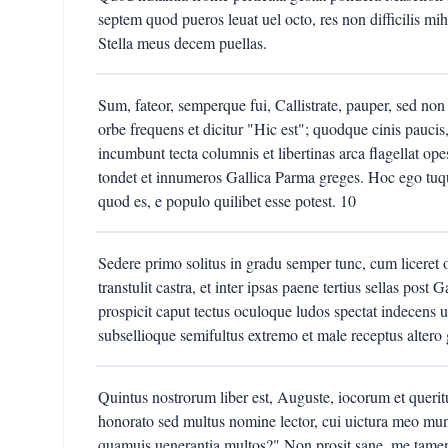
septem quod pueros leuat uel octo, res non difficilis mih
Stella meus decem puellas.
Sum, fateor, semperque fui, Callistrate, pauper, sed no
orbe frequens et dicitur "Hic est"; quodque cinis paucis,
incumbunt tecta columnis et libertinas arca flagellat op
tondet et innumeros Gallica Parma greges. Hoc ego tuq
quod es, e populo quilibet esse potest. 10
Sedere primo solitus in gradu semper tunc, cum liceret 
transtulit castra, et inter ipsas paene tertius sellas po
prospicit caput tectus oculoque ludos spectat indecens un
subsellioque semifultus extremo et male receptus altero g
Quintus nostrorum liber est, Auguste, iocorum et queri
honorato sed multus nomine lector, cui uictura meo mu
quamuis uenerantia multos?" Non prosit sane, me tamen 