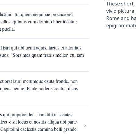
These short,
vivid picture 
icatur. Tu, quem nequitiae procaciores
Rome and ha
ibellos: quintus cum domino liber iocatur;
epigrammatic
 puella.
tri qui tibi uenit aquis, laetus et attonitus
suos: "Sors mea quam fratris melior, cui tam
a deuorat lauri merumque cauta fronde, non
iens uenire, Paule, uideris contra, dicas
s qui propiore dei - nam tibi nascentes
t -: sit locus et nostris aliqua tibi parte
5
Capitolini caelestia carmina belli grande