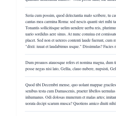
Seria cum possim, quod delectantia malo scribere, tu caus
cantas mea carmina Roma: sed nescis quanti stet mihi ta
Tonantis sollicitisque uelim uendere uerba reis, plurimus
uario sordidus aere sinus. At nunc conuiua est comissato
placet. Sed non et ueteres contenti laude fuerunt, cum 
"dixti: iuuat et laudabimus usque." Dissimulas? Facies 
Dum proauos atauosque refers et nomina magna, dum tib
posse negas nisi lato, Gellia, clauo nubere, nupsisti, Gell
Quod tibi Decembri mense, quo uolant mappae gracilesq
senibus testa cum Damascenis, praeter libellos uernulas n
inhumanus. Odi dolosas munerum et malas artes; imita
uorata decipi scarum musca? Quotiens amico diuiti nihil 