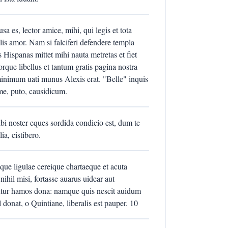
a es, lector amice, mihi, qui legis et tota
lis amor. Nam si falciferi defendere templa
 Hispanas mittet mihi nauta metretas et fiet
rque libellus et tantum gratis pagina nostra
minimum uati munus Alexis erat. "Belle" inquis
me, puto, causidicum.
i noster eques sordida condicio est, dum te
ia, cistibero.
ue ligulae cereique chartaeque et acuta
ihil misi, fortasse auarus uidear aut
ntur hamos dona: namque quis nescit auidum
donat, o Quintiane, liberalis est pauper. 10