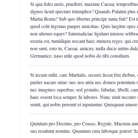
Si qua fides ueris, praeferri, maxime Caesar, temporibu
dignos licuit spectare triumphos? Quando Palatini plus
Martia Roma? Sub quo libertas principe tanta fuit? Est 
quod colit ingratas pauper amicitias. Quis largitur opes
non alienus eques? Saturnaliciae ligulam misisse selibr
uxuria est, tumidique uocant haec munera reges: qui crep
non sunt, esto tu, Caesar, amicus; nulla ducis uirtus dul
Germanice, naso utile quod nobis do tibi consilium.
Si tecum mihi, care Martialis, securis liceat frui diebus
pariter uacare uitae: nec nos atria nec domos potentum n
nec imagines superbas; sed gestatio, fabulae, libelli, c
haec essent loca semper, hi labores. Nunc uiuit necuter 
sentit, qui nobis pereunt et inputantur. Quisquam uiuere
Quintum pro Decimo, pro Crasso, Regule, Macrum ante
suo resalutat nomine. Quantum cura laborque potest! Scri