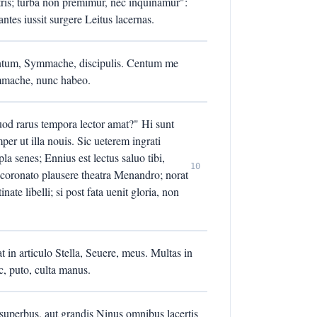
tris; turba non premimur, nec inquinamur":
antes iussit surgere Leitus lacernas.
entum, Symmache, discipulis. Centum me
ymmache, nunc habeo.
od rarus tempora lector amat?" Hi sunt
er ut illa nouis. Sic ueterem ingrati
a senes; Ennius est lectus saluo tibi,
10
 coronato plausere theatra Menandro; norat
te libelli; si post fata uenit gloria, non
in articulo Stella, Seuere, meus. Multas in
c, puto, culta manus.
superbus, aut grandis Ninus omnibus lacertis