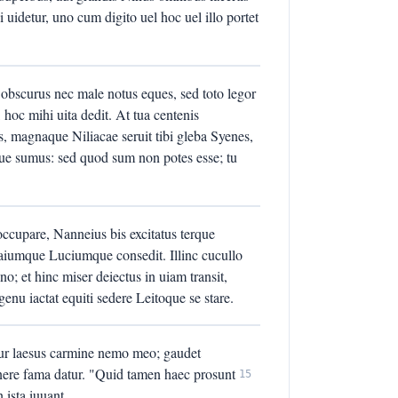
i uidetur, uno cum digito uel hoc uel illo portet
n obscurus nec male notus eques, sed toto legor
 hoc mihi uita dedit. At tua centenis
es, magnaque Niliacae seruit tibi gleba Syenes,
ue sumus: sed quod sum non potes esse; tu
occupare, Nanneius bis excitatus terque
st Gaiumque Luciumque consedit. Illinc cucullo
o; et hinc miser deiectus in uiam transit,
enu iactat equiti sedere Leitoque se stare.
tur laesus carmine nemo meo; gaudet
nere fama datur. "Quid tamen haec prosunt
15
ista iuuant.