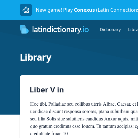
New game! Play
Conexus
(Latin Connection
Dictionary
Libr
Library
Liber V
in
Hoc tibi, Palladiae seu collibus uteris Albae, Caesar, et
ueridicae discunt responsa sorores, plana suburbani qua
seu filia Solis siue salutiferis candidus Anxur aquis, mit
quo gratum credimus esse Iouem. Tu tantum accipias: eg
credulitate fruar. 10