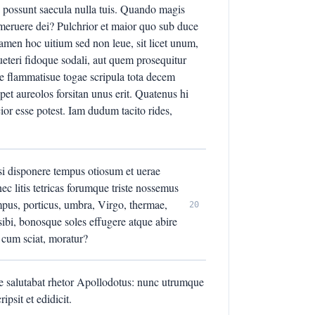
s possunt saecula nulla tuis. Quando magis
 meruere dei? Pulchrior et maior quo sub duce
tamen hoc uitium sed non leue, sit licet unum,
 ueteri fidoque sodali, aut quem prosequitur
ae flammatisue togae scripula tota decem
et aureolos forsitan unus erit. Quatenus hi
cior esse potest. Iam dudum tacito rides,
, si disponere tempus otiosum et uerae
ec litis tetricas forumque triste nossemus
ampus, porticus, umbra, Virgo, thermae,
20
sibi, bonosque soles effugere atque abire
 cum sciat, moratur?
 salutabat rhetor Apollodotus: nunc utrumque
psit et edidicit.