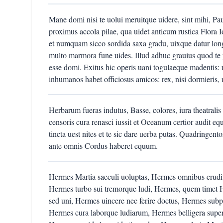
Mane domi nisi te uolui meruitque uidere, sint mihi, Pa
proximus accola pilae, qua uidet anticum rustica Flora I
et numquam sicco sordida saxa gradu, uixque datur lo
multo marmora fune uides. Illud adhuc grauius quod te po
esse domi. Exitus hic operis uani togulaeque madentis:
inhumanos habet officiosus amicos: rex, nisi dormieris,
Herbarum fueras indutus, Basse, colores, iura theatrali
censoris cura renasci iussit et Oceanum certior audit e
tincta uest nites et te sic dare uerba putas. Quadringen
ante omnis Cordus haberet equum.
Hermes Martia saeculi uoluptas, Hermes omnibus eruditu
Hermes turbo sui tremorque ludi, Hermes, quem timet H
sed uni, Hermes uincere nec ferire doctus, Hermes subpo
Hermes cura laborque ludiarum, Hermes belligera super