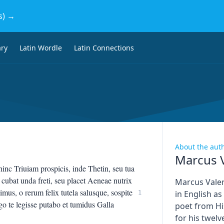
s) →
ary
Latin Wordle
Latin Connections
About the aut
Marcus V
 hinc Triuiam prospicis, inde Thetin, seu tua
 cubat unda freti, seu placet Aeneae nutrix
Marcus Valer
timus, o rerum felix tutela salusque, sospite
in English a
1
o te legisse putabo et tumidus Galla
poet from H
for his twel