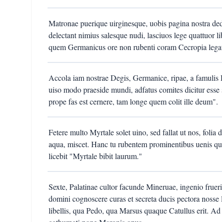
Matronae puerique uirginesque, uobis pagina nostra ded
delectant nimius salesque nudi, lasciuos lege quattuor l
quem Germanicus ore non rubenti coram Cecropia legat
Accola iam nostrae Degis, Germanice, ripae, a famulis His
uiso modo praeside mundi, adfatus comites dicitur esse 
prope fas est cernere, tam longe quem colit ille deum".
Fetere multo Myrtale solet uino, sed fallat ut nos, foli
aqua, miscet. Hanc tu rubentem prominentibus uenis quot
licebit "Myrtale bibit laurum."
Sexte, Palatinae cultor facunde Mineruae, ingenio frueri
domini cognoscere curas et secreta ducis pectora nosse lice
libellis, qua Pedo, qua Marsus quaque Catullus erit. Ad 