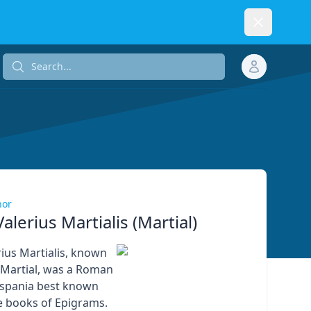
Dismiss
Search...
Search...
hor
alerius Martialis (Martial)
ius Martialis, known
s Martial, was a Roman
ispania best known
ve books of Epigrams.