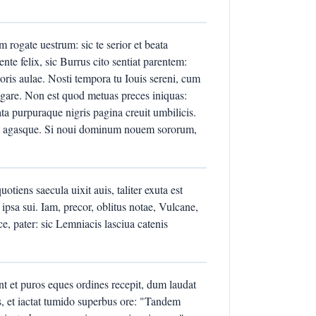
rogate uestrum: sic te serior et beata
nte felix, sic Burrus cito sentiat parentem:
ris aulae. Nosti tempora tu Iouis sereni, cum
negare. Non est quod metuas preces iniquas:
 purpuraque nigris pagina creuit umbilicis.
eras agasque. Si noui dominum nouem sororum,
tiens saecula uixit auis, taliter exuta est
psa sui. Iam, precor, oblitus notae, Vulcane,
e, pater: sic Lemniacis lasciua catenis
nt et puros eques ordines recepit, dum laudat
s, et iactat tumido superbus ore: "Tandem