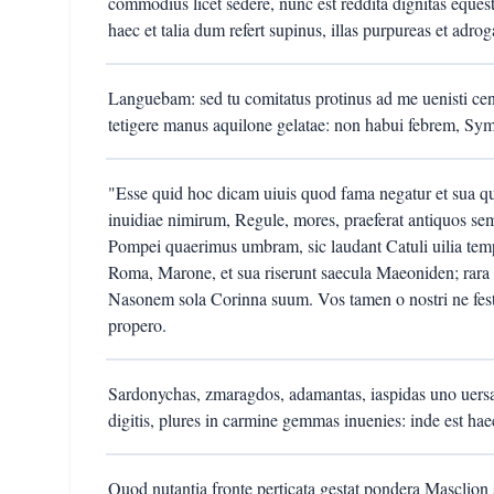
commodius licet sedere, nunc est reddita dignitas eques
haec et talia dum refert supinus, illas purpureas et adrog
Languebam: sed tu comitatus protinus ad me uenisti c
tetigere manus aquilone gelatae: non habui febrem, S
"Esse quid hoc dicam uiuis quod fama negatur et sua qu
inuidiae nimirum, Regule, mores, praeferat antiquos semp
Pompei quaerimus umbram, sic laudant Catuli uilia templ
Roma, Marone, et sua riserunt saecula Maeoniden; rara
Nasonem sola Corinna suum. Vos tamen o nostri ne festina
propero.
Sardonychas, zmaragdos, adamantas, iaspidas uno uersat 
digitis, plures in carmine gemmas inuenies: inde est hae
Quod nutantia fronte perticata gestat pondera Masclion 