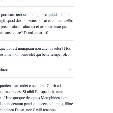
 porticum terit seram, lugubre quiddam quod
git, quod dextra pectus pulsat et comam uellit:
et precor uiuat, salua est et uxor sarcinaeque
itur causa quae? Domi cenat. 10
que tibi est numquam non alienus odor? Hoc
ostume, non bene olet qui bene semper olet.
ditori.
15
uotiens iam uidet esse domi. Currit ad
e fine, pedes. Si nihil Europe fecit, tunc
ides. Hinc quoque deceptus Memphitica templa
de petit centum pendentia tecta columnis, illinc
 balnea Fausti, nec Grylli tenebras