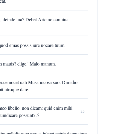
eat.
le, deinde tua? Debet Aricino conuiua
quod emas possis iure uocare tuum.
rum mauis? elige.' Malo manum.
cce nocet uati Musa iocosa suo. Dimidio
it utroque dare.
 meo libello, non dicam: quid enim mihi
25
 uindicare possunt? 5
rebo pallidiorque reo: si iubeat patria damnatum