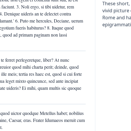
These short,
aciunt. 3. Noli ergo, si tibi uidetur, rem
vivid picture 
4. Denique uideris an te delectet contra
Rome and ha
reclamant.' 6. Puto me hercules, Deciane, uerum
epigrammatic
negotium fueris habiturus? 8. Itaque quod
int, quod ad primam paginam non lassi
e ferret perlegeretque, liber? At nunc
breuior quod mihi charta perit; deinde, quod
lle meis; tertia res haec est, quod si cui forte
iua leget mixto quincunce, sed ante incipiat
itate uideris? Ei mihi, quam multis sic quoque
quod uictor quodque Metellus habet; nobilius
ine, Caesar, eras. Frater Idumaeos meruit cum
t.