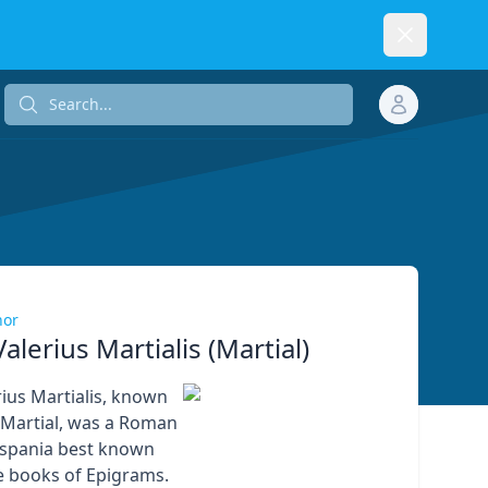
Dismiss
Search...
Search...
hor
alerius Martialis (Martial)
ius Martialis, known
s Martial, was a Roman
ispania best known
ve books of Epigrams.