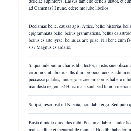
deliciae supiniores. Lassus tam cito deficis uiator, et c
ad Camenas? I nunc, edere me iube libellos.
Declamas belle, causas agis, Attice, belle; historias bel
epigrammata belle; bellus grammaticus, bellus es astrologu
bellus es arte lyrae, bellus es arte pilae. Nil bene cum 
sis? Magnus es ardalio.
Si qua uidebuntur chartis tibi, lector, in istis siue obsc
error: nocuit librarius illis dum properat uersus adnume
peccasse putabis, tunc ego te credam cordis habere nihil
manifesta negemus! Haec mala sunt, sed tu non meliora 
Scripsi, rescripsit nil Naeuia, non dabit ergo. Sed puto q
Basia dimidio quod das mihi, Postume, labro, laudo: l
maius adhuc et inenarrabile munus? Hoc tibi habe totu