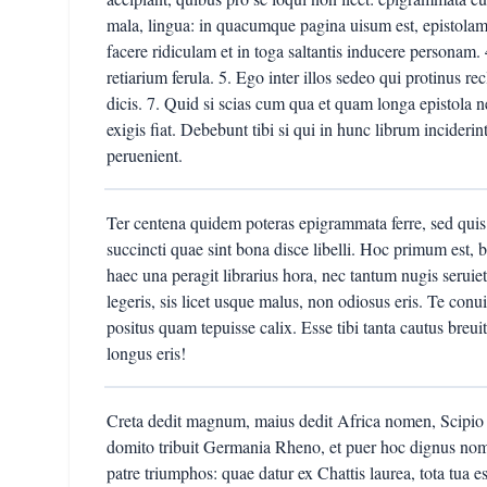
mala, lingua: in quacumque pagina uisum est, epistolam f
facere ridiculam et in toga saltantis inducere personam. 
retiarium ferula. 5. Ego inter illos sedeo qui protinus 
dicis. 7. Quid si scias cum qua et quam longa epistola 
exigis fiat. Debebunt tibi si qui in hunc librum incider
peruenient.
Ter centena quidem poteras epigrammata ferre, sed quis t
succincti quae sint bona disce libelli. Hoc primum est, 
haec una peragit librarius hora, nec tantum nugis seruiet i
legeris, sis licet usque malus, non odiosus eris. Te conu
positus quam tepuisse calix. Esse tibi tanta cautus breu
longus eris!
Creta dedit magnum, maius dedit Africa nomen, Scipio 
domito tribuit Germania Rheno, et puer hoc dignus nom
patre triumphos: quae datur ex Chattis laurea, tota tua es