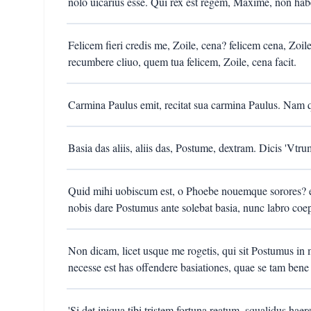
nolo uicarius esse. Qui rex est regem, Maxime, non hab
Felicem fieri credis me, Zoile, cena? felicem cena, Zoi
recumbere cliuo, quem tua felicem, Zoile, cena facit.
Carmina Paulus emit, recitat sua carmina Paulus. Nam 
Basia das aliis, aliis das, Postume, dextram. Dicis 'Vt
Quid mihi uobiscum est, o Phoebe nouemque sorores? e
nobis dare Postumus ante solebat basia, nunc labro coep
Non dicam, licet usque me rogetis, qui sit Postumus in
necesse est has offendere basiationes, quae se tam bene
'Si det iniqua tibi tristem fortuna reatum, squalidus hae