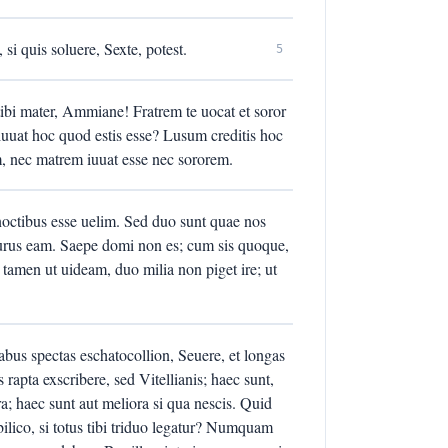
 si quis soluere, Sexte, potest.
5
bi mater, Ammiane! Fratrem te uocat et soror
uuat hoc quod estis esse? Lusum creditis hoc
, nec matrem iuuat esse nec sororem.
 noctibus esse uelim. Sed duo sunt quae nos
turus eam. Saepe domi non es; cum sis quoque,
e tamen ut uideam, duo milia non piget ire; ut
uabus spectas eschatocollion, Seuere, et longas
 rapta exscribere, sed Vitellianis; haec sunt,
ra; haec sunt aut meliora si qua nescis. Quid
bilico, si totus tibi triduo legatur? Numquam