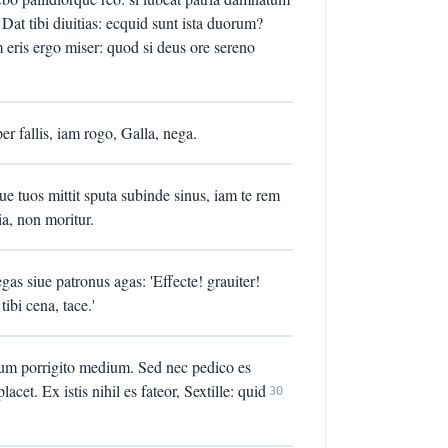
 Dat tibi diuitias: ecquid sunt ista duorum?
ris ergo miser: quod si deus ore sereno
r fallis, iam rogo, Galla, nega.
 tuos mittit sputa subinde sinus, iam te rem
ia, non moritur.
as siue patronus agas: 'Effecte! grauiter!
ibi cena, tace.'
itum porrigito medium. Sed nec pedico es
lacet. Ex istis nihil es fateor, Sextille: quid
30