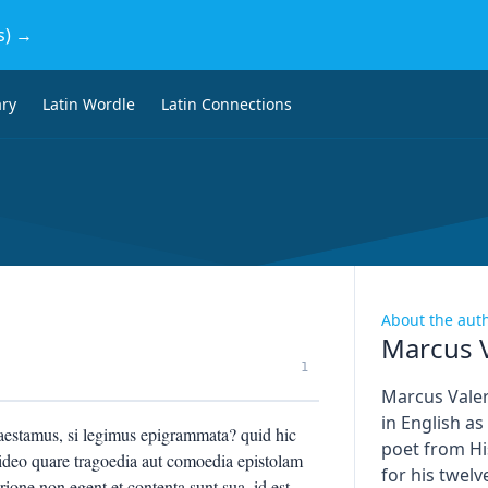
s) →
ary
Latin Wordle
Latin Connections
About the aut
Marcus V
1
Marcus Valer
in English a
raestamus, si legimus epigrammata? quid hic
poet from H
Video quare tragoedia aut comoedia epistolam
for his twel
rione non egent et contenta sunt sua, id est