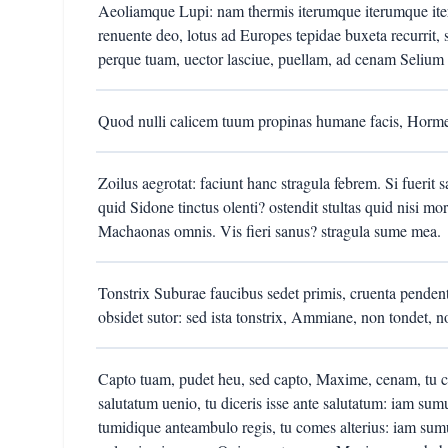
Aeoliamque Lupi: nam thermis iterumque iterumque ite
renuente deo, lotus ad Europes tepidae buxeta recurrit, s
perque tuam, uector lasciue, puellam, ad cenam Selium t
Quod nulli calicem tuum propinas humane facis, Horme
Zoilus aegrotat: faciunt hanc stragula febrem. Si fuerit 
quid Sidone tinctus olenti? ostendit stultas quid nisi m
Machaonas omnis. Vis fieri sanus? stragula sume mea.
Tonstrix Suburae faucibus sedet primis, cruenta penden
obsidet sutor: sed ista tonstrix, Ammiane, non tondet, n
Capto tuam, pudet heu, sed capto, Maxime, cenam, tu 
salutatum uenio, tu diceris isse ante salutatum: iam su
tumidique anteambulo regis, tu comes alterius: iam sumu