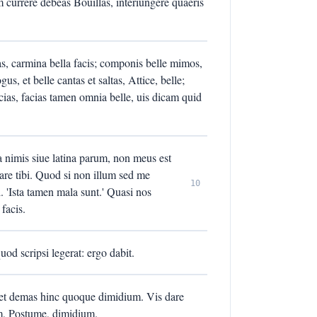
um currere debeas Bouillas, interiungere quaeris
las, carmina bella facis; componis belle mimos,
s, et belle cantas et saltas, Attice, belle;
facias, facias tamen omnia belle, uis dicam quid
ura nimis siue latina parum, non meus est
rare tibi. Quod si non illum sed me
10
. 'Ista tamen mala sunt.' Quasi nos
facis.
uod scripsi legerat: ergo dabit.
icet demas hinc quoque dimidium. Vis dare
m, Postume, dimidium.