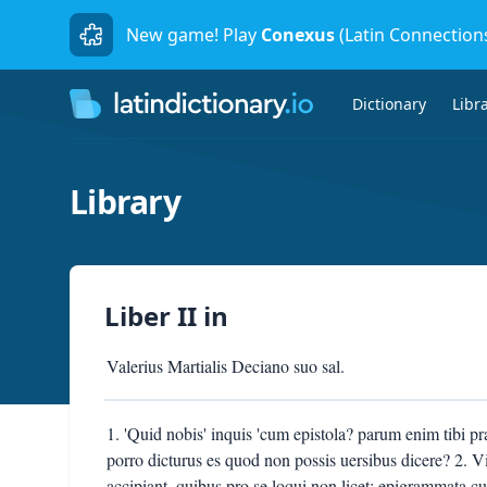
New game! Play
Conexus
(Latin Connection
Dictionary
Libr
Library
Liber II
in
Valerius Martialis Deciano suo sal.
1. 'Quid nobis' inquis 'cum epistola? parum enim tibi p
porro dicturus es quod non possis uersibus dicere? 2. 
accipiant, quibus pro se loqui non licet: epigrammata cu