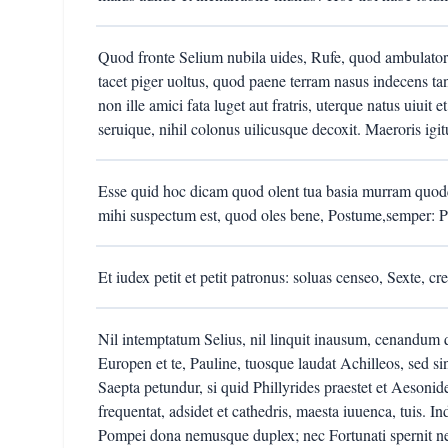
Quod fronte Selium nubila uides, Rufe, quod ambulator
tacet piger uoltus, quod paene terram nasus indecens tan
non ille amici fata luget aut fratris, uterque natus uiuit 
seruique, nihil colonus uilicusque decoxit. Maeroris ig
Esse quid hoc dicam quod olent tua basia murram quod
mihi suspectum est, quod oles bene, Postume,semper: P
Et iudex petit et petit patronus: soluas censeo, Sexte, cre
Nil intemptatum Selius, nil linquit inausum, cenandum q
Europen et te, Pauline, tuosque laudat Achilleos, sed sin
Saepta petundur, si quid Phillyrides praestet et Aeson
frequentat, adsidet et cathedris, maesta iuuenca, tuis. In
Pompei dona nemusque duplex; nec Fortunati spernit nec