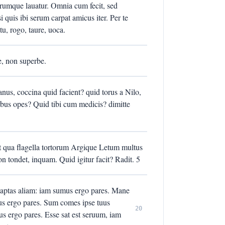
rumque lauatur. Omnia cum fecit, sed
i quis ibi serum carpat amicus iter. Per te
u, rogo, taure, uoca.
, non superbe.
sanus, coccina quid facient? quid torus a Nilo,
orbus opes? Quid tibi cum medicis? dimitte
t qua flagella tortorum Argique Letum multus
on tondet, inquam. Quid igitur facit? Radit. 5
captas aliam: iam sumus ergo pares. Mane
mus ergo pares. Sum comes ipse tuus
20
s ergo pares. Esse sat est seruum, iam