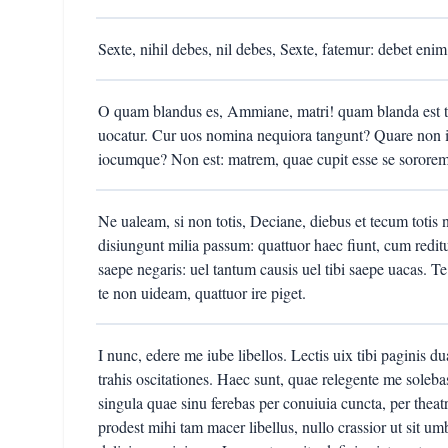
Sexte, nihil debes, nil debes, Sexte, fatemur: debet enim,
O quam blandus es, Ammiane, matri! quam blanda est ti
uocatur. Cur uos nomina nequiora tangunt? Quare non i
iocumque? Non est: matrem, quae cupit esse se sororem
Ne ualeam, si non totis, Deciane, diebus et tecum totis
disiungunt milia passum: quattuor haec fiunt, cum redi
saepe negaris: uel tantum causis uel tibi saepe uacas. T
te non uideam, quattuor ire piget.
I nunc, edere me iube libellos. Lectis uix tibi paginis d
trahis oscitationes. Haec sunt, quae relegente me solebas
singula quae sinu ferebas per conuiuia cuncta, per theat
prodest mihi tam macer libellus, nullo crassior ut sit um