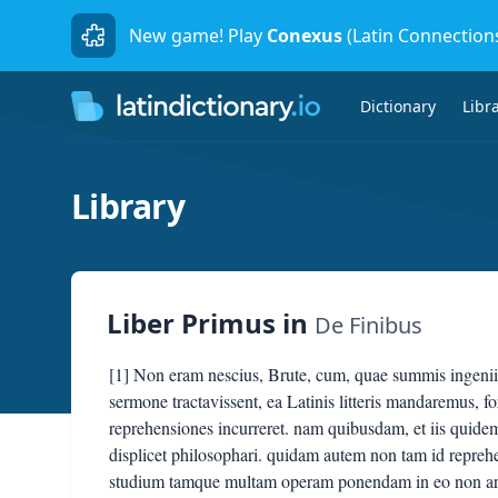
New game! Play
Conexus
(Latin Connection
Dictionary
Libr
Library
Liber Primus
in
De Finibus
[1] Non eram nescius, Brute, cum, quae summis ingenii
sermone tractavissent, ea Latinis litteris mandaremus, for
reprehensiones incurreret. nam quibusdam, et iis quid
displicet philosophari. quidam autem non tam id reprehe
studium tamque multam operam ponendam in eo non arbitr