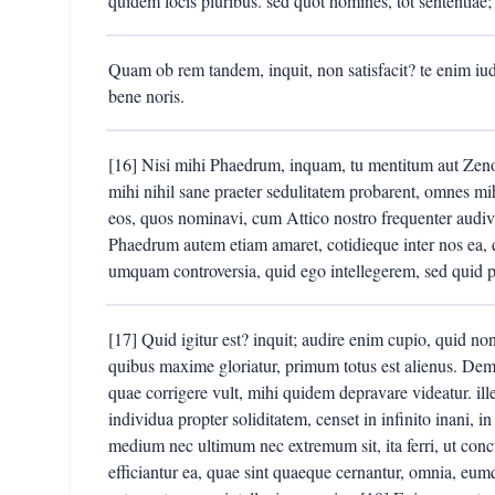
quidem locis pluribus. sed quot homines, tot sententiae; 
Quam ob rem tandem, inquit, non satisfacit? te enim i
bene noris.
[16] Nisi mihi Phaedrum, inquam, tu mentitum aut Ze
mihi nihil sane praeter sedulitatem probarent, omnes mih
eos, quos nominavi, cum Attico nostro frequenter audiv
Phaedrum autem etiam amaret, cotidieque inter nos ea,
umquam controversia, quid ego intellegerem, sed quid 
[17] Quid igitur est? inquit; audire enim cupio, quid no
quibus maxime gloriatur, primum totus est alienus. Democ
quae corrigere vult, mihi quidem depravare videatur. ill
individua propter soliditatem, censet in infinito inani
medium nec ultimum nec extremum sit, ita ferri, ut conc
efficiantur ea, quae sint quaeque cernantur, omnia, eu