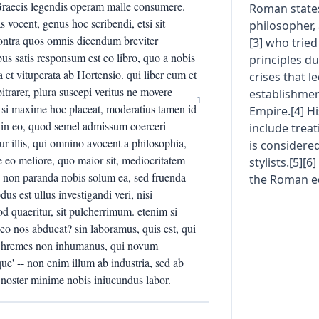
n Graecis legendis operam malle consumere.
Roman states
s vocent, genus hoc scribendi, etsi sit
philosopher,
Contra quos omnis dicendum breviter
[3] who trie
s satis responsum est eo libro, quo a nobis
principles du
 et vituperata ab Hortensio. qui liber cum et
crises that l
bitrarer, plura suscepi veritus ne movere
establishme
1
 si maxime hoc placeat, moderatius tamen id
Empire.[4] Hi
t in eo, quod semel admissum coerceri
include treat
r illis, qui omnino avocent a philosophia,
is considere
e eo meliore, quo maior sit, mediocritatem
stylists.[5][
t, non paranda nobis solum ea, sed fruenda
the Roman eq
dus est ullus investigandi veri, nisi
uod quaeritur, sit pulcherrimum. etenim si
eo nos abducat? sin laboramus, quis est, qui
 Chremes non inhumanus, qui novum
que' -- non enim illum ab industria, sed ab
dit noster minime nobis iniucundus labor.