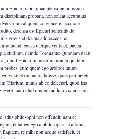
dium Epicuri ratio, quae plerisque notissima
eam disciplinam probant, non soleat accuratius
dversarium aliquem convincere. accurate
ito, defensa est Epicuri sententia de
mis gravis et doctus adolescens, ei
m salutandi causa uterque venisset, pauca
oque studium, deinde Torquatus: Quoniam nacti
d sit, quod Epicurum nostrum non tu quidem
e non probes, eum quem ego arbitror unum
ravisse et omnia tradidisse, quae pertinerent
um Triarium, minus ab eo delectari, quod ista
eglexerit. nam illud quidem adduci vix possum,
e istius philosophi non offendit; nam et
llegam; et tamen ego a philosopho, si afferat
lagitem. re mihi non aeque satisfacit, et