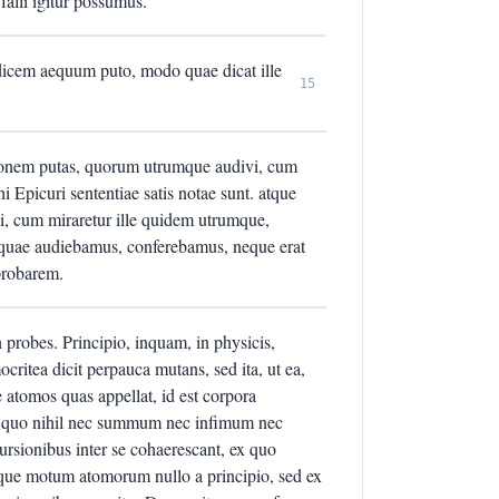
falli igitur possumus.
udicem aequum puto, modo quae dicat ille
15
nonem putas, quorum utrumque audivi, cum
i Epicuri sententiae satis notae sunt. atque
i, cum miraretur ille quidem utrumque,
 quae audiebamus, conferebamus, neque erat
probarem.
n probes. Principio, inquam, in physicis,
ritea dicit perpauca mutans, sed ita, ut ea,
e atomos quas appellat, id est corpora
, in quo nihil nec summum nec infimum nec
ursionibus inter se cohaerescant, ex quo
mque motum atomorum nullo a principio, sed ex