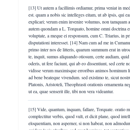
[13] Ut autem a facillimis ordiamur, prima veniat in me
est. quam a nobis sic intelleges eitam, ut ab ipsis, qui 
explicari; verum enim invenire volumus, non tamquam a
autem quondam a L. Torquato, homine omni doctrina erud
voluptate, a meque ei responsum, cum C. Triarius, in pri
disputationi interesset. [14] Nam cum ad me in Cumanu
primo inter nos de litteris, quarum summum erat in utr
te, inquit, sumus aliquando otiosum, certe audiam, qui
oderis, ut fere faciunt, qui ab eo dissentiunt, sed cert
vidisse verum maximisque erroribus animos hominum libe
ad bene beateque vivendum. sed existimo te, sicut nostr
Platonis, Aristoteli, Theophrasti orationis ornamenta n
ut ea, quae senserit ille, tibi non vera videantur.
[15] Vide, quantum, inquam, fallare, Torquate. oratio m
complectitur verbis, quod vult, et dicit plane, quod inte
eloquentiam, non asperner, si non habeat, non admodum f