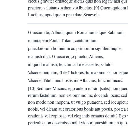
electis graviter ornateque dictas quis non legat? nisi qui
praetore salutatus Athenis Albucius. [9] Quem quidem 
Lucilius, apud quem praeclare Scaevola:
Graecum te, Albuci, quam Romanum atque Sabinum,
municipem Ponti, Tritani, centurionum,
praeclarorum hominum ac primorum signiferumque,
maluisti dici. Graece ergo praetor Athenis,
id quod maluisti, te, cum ad me accedis, saluto:
'chaere,' inquam, 'Tite!' lictores, turma omnis chorusque
'chaere, Tite!' hinc hostis mi Albucius, hinc inimicus.
[10] Sed iure Mucius. ego autem mirari [satis] non que
rerum fastidium. non est omnino hic docendi locus; sed 
non modo non inopem, ut vulgo putarent, sed locuple
nobis, vel dicam aut oratoribus bonis aut poetis, postea
orationis vel copiosae vel elegantis ornatus defuit? Ego
periculis non deseruisse mihi videor praesidium, in q