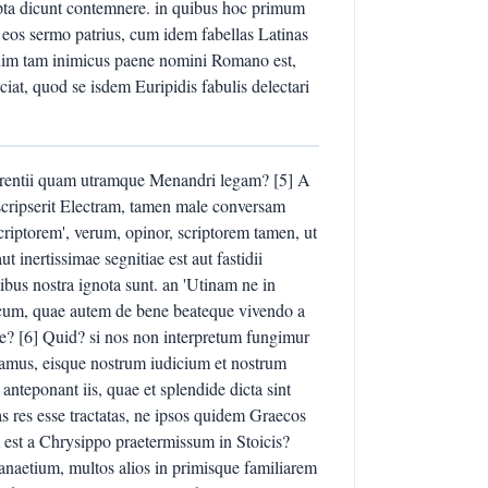
 scripta dicunt contemnere. in quibus hoc primum
t eos sermo patrius, cum idem fabellas Latinas
enim tam inimicus paene nomini Romano est,
at, quod se isdem Euripidis fabulis delectari
Terentii quam utramque Menandri legam? [5] A
scripserit Electram, tamen male conversam
criptorem', verum, opinor, scriptorem tamen, ut
 inertissimae segnitiae est aut fastidii
uibus nostra ignota sunt. an 'Utinam ne in
ecum, quae autem de bene beateque vivendo a
ine? [6] Quid? si nos non interpretum fungimur
bamus, eisque nostrum iudicium et nostrum
nteponant iis, quae et splendide dicta sint
as res esse tractatas, ne ipsos quidem Graecos
 est a Chrysippo praetermissum in Stoicis?
aetium, multos alios in primisque familiarem