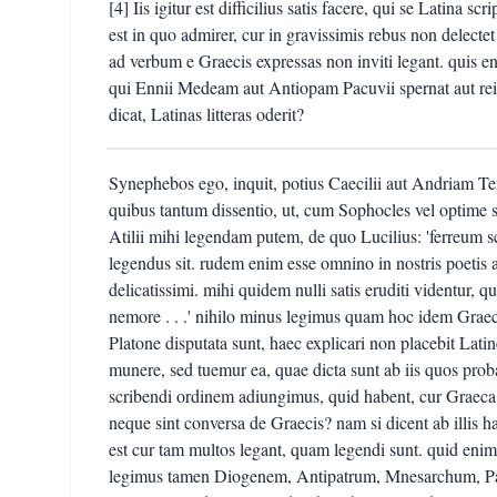
[4] Iis igitur est difficilius satis facere, qui se Latina
est in quo admirer, cur in gravissimis rebus non delecte
ad verbum e Graecis expressas non inviti legant. quis 
qui Ennii Medeam aut Antiopam Pacuvii spernat aut reici
dicat, Latinas litteras oderit?
Synephebos ego, inquit, potius Caecilii aut Andriam 
quibus tantum dissentio, ut, cum Sophocles vel optime 
Atilii mihi legendam putem, de quo Lucilius: 'ferreum s
legendus sit. rudem enim esse omnino in nostris poetis aut
delicatissimi. mihi quidem nulli satis eruditi videntur, q
nemore . . .' nihilo minus legimus quam hoc idem Gra
Platone disputata sunt, haec explicari non placebit Lat
munere, sed tuemur ea, quae dicta sunt ab iis quos pro
scribendi ordinem adiungimus, quid habent, cur Graeca a
neque sint conversa de Graecis? nam si dicent ab illis h
est cur tam multos legant, quam legendi sunt. quid enim
legimus tamen Diogenem, Antipatrum, Mnesarchum, Pan