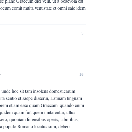
 se plane Graecum dici velit, ut a Scaevola est
locum comit multa venustate et omni sale idem
5
:
10
o unde hoc sit tam insolens domesticarum
ita sentio et saepe disserui, Latinam linguam
tiorem etiam esse quam Graecam. quando enim
 quidem quam fuit quem imitarentur, ullus
 vero, quoniam forensibus operis, laboribus,
uo a populo Romano locatus sum, debeo