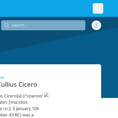
Dismiss
Search...
Search...
hor
ullius Cicero
s Cicero[a] (/ˈsɪsəroʊ/
atin: [ˈmaːr.kʊs
ɪ.kɛ.roː]; 3 January 106
ber 43 BC) was a