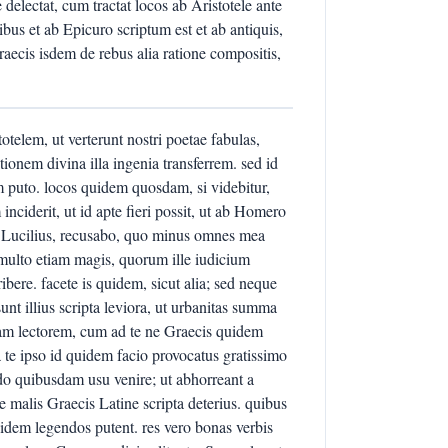
electat, cum tractat locos ab Aristotele ante
bus et ab Epicuro scriptum est et ab antiquis,
aecis isdem de rebus alia ratione compositis,
telem, ut verterunt nostri poetae fabulas,
ionem divina illa ingenia transferrem. sed id
m puto. locos quidem quosdam, si videbitur,
ciderit, ut id apte fieri possit, ut ab Homero
r Lucilius, recusabo, quo minus omnes mea
s multo etiam magis, quorum ille iudicium
ribere. facete is quidem, sicut alia; sed neque
unt illius scripta leviora, ut urbanitas summa
am lectorem, cum ad te ne Graecis quidem
e ipso id quidem facio provocatus gratissimo
edo quibusdam usu venire; ut abhorreant a
e malis Graecis Latine scripta deterius. quibus
dem legendos putent. res vero bonas verbis