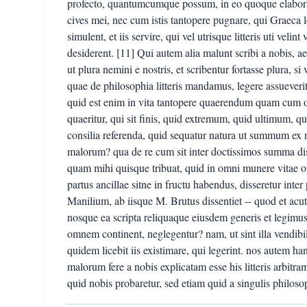
profecto, quantumcumque possum, in eo quoque elaborare
cives mei, nec cum istis tantopere pugnare, qui Graeca l
simulent, et iis servire, qui vel utrisque litteris uti veli
desiderent. [11] Qui autem alia malunt scribi a nobis, ae
ut plura nemini e nostris, et scribentur fortasse plura, si
quae de philosophia litteris mandamus, legere assueverit
quid est enim in vita tantopere quaerendum quam cum om
quaeritur, qui sit finis, quid extremum, quid ultimum, q
consilia referenda, quid sequatur natura ut summum ex 
malorum? qua de re cum sit inter doctissimos summa diss
quam mihi quisque tribuat, quid in omni munere vitae o
partus ancillae sitne in fructu habendus, disseretur inter
Manilium, ab iisque M. Brutus dissentiet -- quod et acu
nosque ea scripta reliquaque eiusdem generis et legimus
omnem continent, neglegentur? nam, ut sint illa vendibi
quidem licebit iis existimare, qui legerint. nos autem
malorum fere a nobis explicatam esse his litteris arbit
quid nobis probaretur, sed etiam quid a singulis philosop