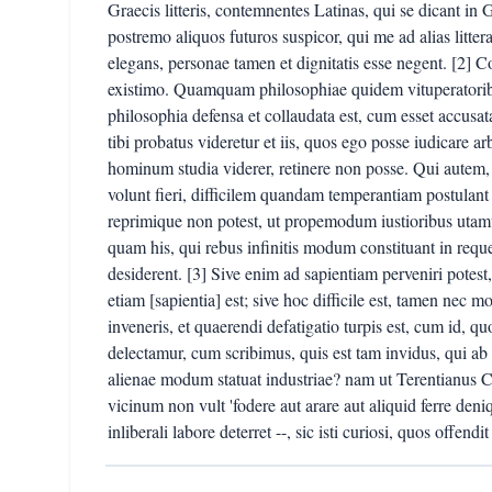
Graecis litteris, contemnentes Latinas, qui se dicant i
postremo aliquos futuros suspicor, qui me ad alias littera
elegans, personae tamen et dignitatis esse negent. [2] 
existimo. Quamquam philosophiae quidem vituperatoribu
philosophia defensa et collaudata est, cum esset accusata
tibi probatus videretur et iis, quos ego posse iudicare ar
hominum studia viderer, retinere non posse. Qui autem,
volunt fieri, difficilem quandam temperantiam postulan
reprimique non potest, ut propemodum iustioribus utamu
quam his, qui rebus infinitis modum constituant in requ
desiderent. [3] Sive enim ad sapientiam perveniri potes
etiam [sapientia] est; sive hoc difficile est, tamen nec mo
inveneris, et quaerendi defatigatio turpis est, cum id, q
delectamur, cum scribimus, quis est tam invidus, qui ab 
alienae modum statuat industriae? nam ut Terentianus
vicinum non vult 'fodere aut arare aut aliquid ferre deni
inliberali labore deterret --, sic isti curiosi, quos offen