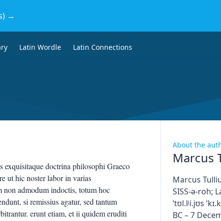
s) →
ary
Latin Wordle
Latin Connections
About the aut
Marcus T
s exquisitaque doctrina philosophi Graeco
e ut hic noster labor in varias
Marcus Tulliu
em non admodum indoctis, totum hoc
SISS-ə-roh; L
ndunt, si remissius agatur, sed tantum
ˈtʊl.lʲi.jʊs ˈk
antur. erunt etiam, et ii quidem eruditi
BC – 7 Decem