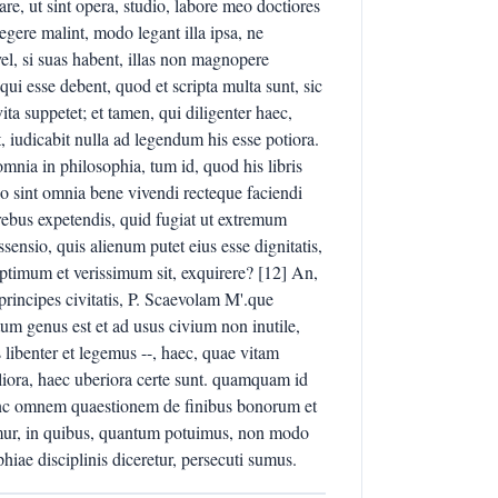
, ut sint opera, studio, labore meo doctiores
egere malint, modo legant illa ipsa, ne
nt vel, si suas habent, illas non magnopere
qui esse debent, quod et scripta multa sunt, sic
 vita suppetet; et tamen, qui diligenter haec,
, iudicabit nulla ad legendum his esse potiora.
nia in philosophia, tum id, quod his libris
uo sint omnia bene vivendi recteque faciendi
rebus expetendis, quid fugiat ut extremum
ensio, quis alienum putet eius esse dignitatis,
ptimum et verissimum sit, exquirere? [12] An,
 principes civitatis, P. Scaevolam M'.que
tum genus est et ad usus civium non inutile,
 libenter et legemus --, haec, quae vitam
liora, haec uberiora certe sunt. quamquam id
 hanc omnem quaestionem de finibus bonorum et
ramur, in quibus, quantum potuimus, non modo
hiae disciplinis diceretur, persecuti sumus.