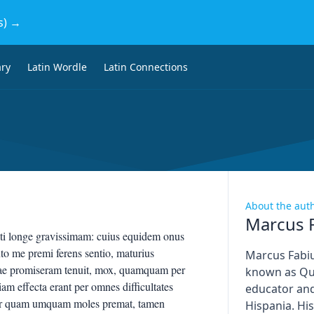
s) →
ary
Latin Wordle
Latin Connections
About the aut
Marcus F
 longe gravissimam: cuius equidem onus
to me premi ferens sentio, maturius
Marcus Fabiu
uae promiseram tenuit, mox, quamquam per
known as Qui
iam effecta erant per omnes difficultates
educator and
ior quam umquam moles premat, tamen
Hispania. His