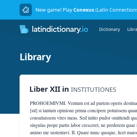
New game! Play
Conexus
(Latin Connection
Dictionary
Libr
Library
Liber XII
in
INSTITUTIONES
PROHOEMIVMI. Ventum est ad partem operis destinati
[sit] si tantum opinione prima concipere potuissem quan
consuluissem vires meas. Sed initio pudor omittendi q
singulas prope partis labor cresceret, ne perderem quae 
animo me sustentavi. II. Quare nunc quoque, licet ma