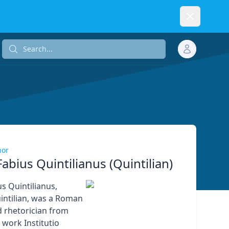
Dismiss
Search...
Search...
hor
abius Quintilianus (Quintilian)
s Quintilianus,
ntilian, was a Roman
 rhetorician from
 work Institutio