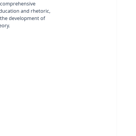
a comprehensive
education and rhetoric,
n the development of
eory.