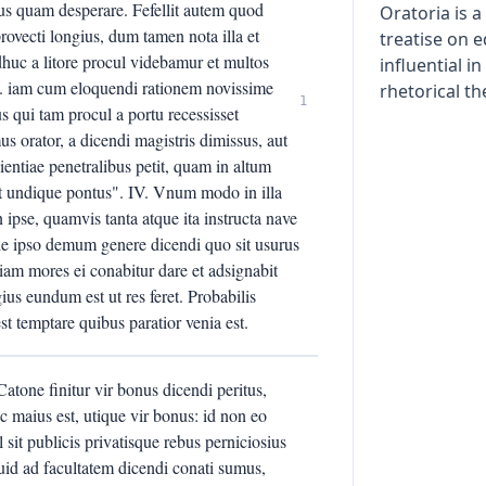
ius quam desperare. Fefellit autem quod
Oratoria is 
rovecti longius, dum tamen nota illa et
treatise on 
dhuc a litore procul videbamur et multos
influential i
II. iam cum eloquendi rationem novissime
rhetorical th
1
 qui tam procul a portu recessisset
s orator, a dicendi magistris dimissus, aut
pientiae penetralibus petit, quam in altum
t undique pontus". IV. Vnum modo in illa
ipse, quamvis tanta atque ita instructa nave
 de ipso demum genere dicendi quo sit usurus
etiam mores ei conabitur dare et adsignabit
us eundum est ut res feret. Probabilis
st temptare quibus paratior venia est.
um communem loquendi consuetudinem saepe dixi dicamque perfectum oratorem esse Ciceronem, ut amicos et bonos viros et prudentissimos dicimus vulgo, quorum nihil nisi perfecte sapienti datur: sed cum proprie et ad legem ipsam veritatis loquendum erit, eum quaeram oratorem quem et ille quaerebat. XX. Quamquam enim stetisse ipsum in fastigio eloquentiae fateor, ac vix quid adici potuerit invenio, fortasse inventurus quid adhuc abscisurum putem fuisse (nam et fere sic docti iudicaverunt plurimum in eo virtutum, nonnihil fuisse vitiorum, et se ipse multa ex illa iuvenili abundantia coercuisse testatur): tamen, quando nec sapientis sibi nomen minime sui contemptor adseruit et melius dicere certe data longiore vita et tempore ad componendum securiore potuisset, non maligne crediderim defuisse ei summam illam ad quam nemo propius accessit. XXI. Et licebat, si aliter sentirem, fortius id liberiusque defendere. An vero M. Antonius neminem a se visum eloquentem, quod tanto minus erat, professus est, ipse etiam M. Tullius quaerit adhuc eum et tantum imaginatur ac fingit: ego non audeam dicere aliquid in hac quae superest aeternitate inveniri posse eo quod fuerit perfectius? XXII. Transeo illos qui Ciceroni ac Demostheni ne in eloquentia quidem satis tribuunt: quamquam neque ipsi Ciceroni Demosthenes videatur satis esse perfectus, quem dormitare interim dicit, nec Cicero Bruto Calvoque, qui certe compositionem illius etiam apud ipsum reprendunt, nec Asinio utrique, qui vitia orationis eius etiam inimice pluribus locis insecuntur. XXIII. Concedamus sane, quod minime natura patitur, repertum esse aliquem malum virum summe disertum, nihilo tamen minus oratorem eum negabo. Nam nec omnibus qui fuerint manu prompti viri fortis nomen concesserim, quia sine virtute intellegi non potest fortitudo. XXIV. An ei qui ad defendendas causas advocatur non est opus fide quam neque cupiditas corrumpat nec gratia avertat nec metus frangat: sed proditorem transfugam praevaricatorem donabimus oratoris illo sacro nomine? Quod si mediocribus etiam patronis convenit haec quae vulgo dicitur bonitas, cur non orator ille, qui nondum fuit sed potest esse, tam sit moribus quam dicendi virtute perfectus? XXV. Non enim forensem quandam instituimus operam nec mercennariam vocem neque, ut asperioribus verbis parcamus, non inutilem sane litium advocatum, quem denique causidicum vulgo vocant, sed virum cum ingenii natura praestantem, tum vero tot pulcherrimas artis penitus mente complexum, datum tandem rebus humanis, qualem nulla antea vetustas cognoverit, singularem perfectumque undique, optima sentientem optimeque dicentem. XXVI. In hoc quota pars erit quod aut innocentis tuebitur aut improborum scelera compescet aut in pecuniariis quaestionibus veritati contra calumniam aderit? summus ille quidem in his quoque operibus fuerit, sed maioribus clarius elucebit, cum regenda senatus consilia et popularis error ad meliora ducendus. XXVII. An non talem quendam videtur finxisse Vergilius, quem in seditione vulgi iam faces et saxa iaculantis moderatorem dedit: "tum pietate gravem ac meritis si forte virum quem conspexere, silent arrectisque auribus adstant"? Habemus igitur ante omnia virum bonum: post hoc adiciet dicendi peritum: "ille regit dictis animos et pectora mulcet". XXVIII. Quid? non in bellis quoque idem ille vir quem instituimus, si sit ad proelium miles cohortandus, ex mediis sapientiae praeceptis orationem trahet? Nam quo modo pugnam ineuntibus tot simul metus laboris, dolorum, postremo mortis ipsius exciderint nisi in eorum locum pietas et fortitudo et honesti praesens imago successerit? XXIX. Quae certe melius persuadebit aliis qui prius persuaserit sibI. Prodit enim se, quamlibet custodiatur, simulatio, nec umquam tanta fuerit loquendi facultas ut non titubet [ad] haereat quotiens ab animo verba dissentiunt. XXX. Vir autem malus aliud dicat necesse est quam sentit: bonos numquam honestus sermo deficiet, numquam rerum optimarum (nam idem etiam prudentes erunt) inventio: quae etiam si lenociniis destituta sit, satis tamen natura sua ornatur, nec quicquam non diserte quod honeste dicitur. XXX