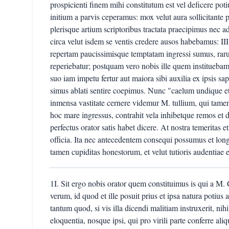
prospicienti finem mihi constitutum est vel deficere pot
initium a parvis ceperamus: mox velut aura sollicitante p
plerisque artium scriptoribus tractata praecipimus nec a
circa velut isdem se ventis credere ausos habebamus: I
repertam paucissimisque temptatam ingressi sumus, rarus
reperiebatur; postquam vero nobis ille quem instituebamu
suo iam impetu fertur aut maiora sibi auxilia ex ipsis sa
simus ablati sentire coepimus. Nunc "caelum undique e
inmensa vastitate cernere videmur M. tullium, qui tamen 
hoc mare ingressus, contrahit vela inhibetque remos et
perfectus orator satis habet dicere. At nostra temeritas 
officia. Ita nec antecedentem consequi possumus et longi
tamen cupiditas honestorum, et velut tutioris audentiae e
1I. Sit ergo nobis orator quem constituimus is qui a M. Catone finitur vir bonus dicendi peritus, verum, id quod et ille posuit prius et ipsa natura potius ac maius est, utique vir bonus: id non eo tantum quod, si vis illa dicendi malitiam instruxerit, nihil sit publicis privatisque rebus perniciosius eloquentia, nosque ipsi, qui pro virili parte conferre aliquid ad facultatem dicendi conati sumus, pessime mereamur de rebus humanis si latroni comparamus haec arma, non militi. II. Quid de nobis loquor? Rerum ipsa natura, in eo quod praecipue indulsisse homini videtur quoque nos a ceteris animalibus separasse, non parens sed noverca fuerit si facultatem dicendi sociam scelerum, adversam innocentiae, hostem veritatis invenit. Mutos enim nasci et egere omni ratione satius fuisset quam providentiae munera in mutuam perniciem convertere. III. Longius tendit hoc iudicium meum. Neque enim tantum id dico, eum qui sit orator virum bonum esse oportere, sed ne futurum quidem oratorem nisi virum bonum. Nam certe neque intellegentiam concesseris iis qui proposita honestorum ac turpium via peiorem sequi malent, neque prudentiam, cum in gravissimas frequenter legum, semper vero malae conscientiae poenas a semet ipsis inproviso rerum exitu induantur. IV. Quod si neminem malum esse nisi stultum eundem non modo a sapientibus dicitur sed vulgo quoque semper est creditum, certe non fiet umquam stultus orator. Adde quod ne studio quidem operis pulcherrimi vacare mens nisi omnibus vitiis libera potest: primum quod in eodem pectore nullum est honestorum turpiumque consortium, et cogitare optima simul ac deterrima non magis est unius animi quam eiusdem hominis bonum esse ac malum: V. tum illa quoque ex causa, quod mentem tantae rei intentam vacare omnibus aliis, etiam culpa carentibus, curis oportet. Ita demum enim libera ac tota, nulla distringente atque alio ducente causa, spectabit id solum ad quod accingitur. VI. Quod si agrorum nimia cura et sollicitior rei familiaris diligentia et venandi voluptas et dati spectaculis dies multum studiis auferunt (huic enim rei perit tempus quodcumque alteri datur), quid putamus facturas cupiditatem avaritiam invidiam, quarum inpotentissimae cogitationes somnos etiam ipsos et illa per quietem visa perturbent? VII. Nihil est enim tam occupatum, tam multiforme, tot ac tam variis adfectibus concisum atque laceratum quam mala mens. Nam et cum insidiatur, spe curis labore distringitur, et, etiam cum sceleris compos fuit, sollicitudine, paenitentia, poenarum omnium exspectatione torquetur. Quis inter haec litteris aut ulli bonae arti locus? Non hercule magis quam frugibus in terra sentibus ac rubis occupata. VIII. Age, non ad perferendos studiorum labores necessaria frugalitas? Quid ergo ex libidine ac luxuria spei? Non praecipue acuit ad cupiditatem litterarum amor laudis? Num igitur malis esse laudem curae putamus? Iam hoc quis non videt, maximam partem orationis in tractatu aequi bonique consistere? Dicetne de his secundum debitam rerum dignitatem malus atque iniquus? IX. Denique, ut maximam partem quaestionis eximam, demus, id quod nullo modo fieri potest, idem ingenii studii doctrinae pessimo atque optimo viro: uter melior dicetur orator? Nimirum qui homo quoque melior. Non igitur umquam malus idem homo et perfectus orator. X. Non enim perfectum est quicquam quo melius est aliud. Sed, ne more Socraticorum nobismet ipsi responsum finxisse videamur, sit aliquis adeo contra veritatem opstinatus ut audeat dicere eodem ingenio studio doctrina praeditum nihilo deteriorem futurum oratorem malum virum quam bonum: convincamus huius quoque amentiam. XI. Nam hoc certe nemo dubitabit, omnem orationem id agere ut iudici quae proposita fuerint vera et honesta videantur. Vtrum igitur hoc facilius bonus vir persuadebit an malus? Bonus quidem et dicet saepius vera atque honesta. XII. Sed etiam si quando aliquo ductus officio (quod accidere, ut mox docebimus, potest) falso haec adfirmare conabitur, maiore cum fide necesse est audiatur. At malis hominibus ex contemptu opinionis et ignorantia recti nonnumquam excidit ipsa simulatio: inde inmodeste proponunt, sine pudore adfirmant. XIII. Sequitur in iis quae certum est effici non posse deformis pertinacia et inritus labor: nam sicut in vita, ita in causis quoque spes improbas habent; frequenter autem accidit ut fis etiam vera dicentibus fides desit videaturque talis advocatus malae causae argumentum. XIV. Nunc de iis dicendum est quae mihi quasi conspiratione quadam vulgi reclamari videntur: "orator ergo Demosthenes non fuit? atqui malum virum accepimus. Non Cicero? atqui huius quoque mores multi reprenderunt." Quid agam? Magna responsi invidia subeunda est: mitigandae sunt prius aures. XV. Mihi enim nec Demosthenes tam gravi morum dignus videtur invidia ut omnia quae in eum ab inimicis congesta sunt credam, cum et pulcherrima eius in re publica consilia et finem vitae clarum legam, nec M. tullio defuisse video in ulla parte civis optimi voluntatem. XVI. Testimonio est actus nobilissime consulatus, integerrime provincia administrata et repudiatus vigintiviratus, et civilibus bellis, quae in aetatem eius gravissima inciderunt, neque spe neque metu declinatus animus quo minus optimis se partibus, id est rei publicae, iungeret. XVII. Parum fortis videtur quibusdam, quibus optime respondit ipse non se timidum in suscipiendis sed in providendis periculis: quod probavit morte quoque ipsa, quam praestantissimo suscepit animo. XVIII. Quod si defuit his viris summa virtus, sic quaerentibus an oratores fuerint respondebo quo modo Stoici, si interrogentur an sapiens Zenon, an Cleanthes, an Chrysippus ipse, respondeant, magnos quidem illos ac venerabiles, non tamen id quod natura hominis summum habet consecutos.XIX. Nam et Pythagoras non sapientem se, ut qui ante eum fuerunt, sed studiosum sapientiae vocari voluit. Ego tamen secund