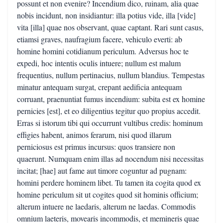
possunt et non evenire? Incendium dico, ruinam, alia quae
nobis incidunt, non insidiantur: illa potius vide, illa [vide]
vita [illa] quae nos observant, quae captant. Rari sunt casus,
etiamsi graves, naufragium facere, vehiculo everti: ab
homine homini cotidianum periculum. Adversus hoc te
expedi, hoc intentis oculis intuere; nullum est malum
frequentius, nullum pertinacius, nullum blandius. Tempestas
minatur antequam surgat, crepant aedificia antequam
corruant, praenuntiat fumus incendium: subita est ex homine
pernicies [est], et eo diligentius tegitur quo propius accedit.
Erras si istorum tibi qui occurrunt vultibus credis: hominum
effigies habent, animos ferarum, nisi quod illarum
perniciosus est primus incursus: quos transiere non
quaerunt. Numquam enim illas ad nocendum nisi necessitas
incitat; [hae] aut fame aut timore coguntur ad pugnam:
homini perdere hominem libet. Tu tamen ita cogita quod ex
homine periculum sit ut cogites quod sit hominis officium;
alterum intuere ne laedaris, alterum ne laedas. Commodis
omnium laeteris, movearis incommodis, et memineris quae