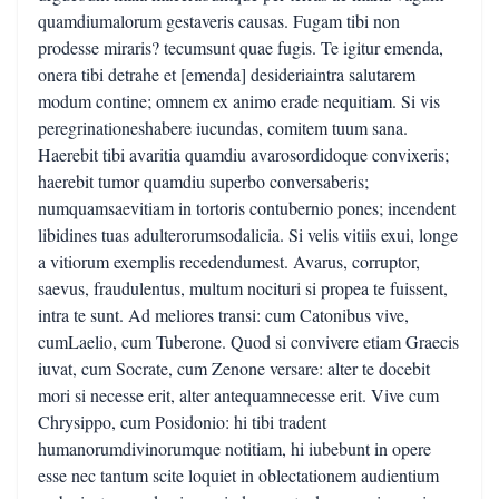
quamdiumalorum gestaveris causas. Fugam tibi non
prodesse miraris? tecumsunt quae fugis. Te igitur emenda,
onera tibi detrahe et [emenda] desideriaintra salutarem
modum contine; omnem ex animo erade nequitiam. Si vis
peregrinationeshabere iucundas, comitem tuum sana.
Haerebit tibi avaritia quamdiu avarosordidoque convixeris;
haerebit tumor quamdiu superbo conversaberis;
numquamsaevitiam in tortoris contubernio pones; incendent
libidines tuas adulterorumsodalicia. Si velis vitiis exui, longe
a vitiorum exemplis recedendumest. Avarus, corruptor,
saevus, fraudulentus, multum nocituri si propea te fuissent,
intra te sunt. Ad meliores transi: cum Catonibus vive,
cumLaelio, cum Tuberone. Quod si convivere etiam Graecis
iuvat, cum Socrate, cum Zenone versare: alter te docebit
mori si necesse erit, alter antequamnecesse erit. Vive cum
Chrysippo, cum Posidonio: hi tibi tradent
humanorumdivinorumque notitiam, hi iubebunt in opere
esse nec tantum scite loquiet in oblectationem audientium