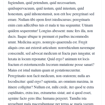
fugiendum, quid petendum, quid necessarium,
quidsupervacuum, quid iustum, quid iniustum, quid
honestum, quid inhonestumsit, non erit hoc peregrinari sed
errare. Nullam tibi opem feret istediscursus; peregrinaris
enim cum adfectibus tuis et mala te tua sequuntur. Utinam
quidem sequerentur! Longius abessent: nunc fers illa, non
ducis. Itaque ubique te premunt et paribus incommodis
urunt. Medicina aegro, nonregio quaerenda est. Fregit
aliquis crus aut extorsit articulum: nonvehiculum navemque
conscendit, sed advocat medicum ut fracta pars iungatur, ut
luxata in locum reponatur. Quid ergo? animum tot locis
fractum et extortumcredis locorum mutatione posse sanari?
Maius est istud malum quam ut gestationecuretur.
Peregrinatio non facit medicum, non oratorem; nulla ars
locodiscitur: quid ergo? sapientia, ars omnium maxima, in
itinere colligitur? Nullum est, mihi crede, iter quod te extra
cupiditates, extra iras, extrametus sistat; aut si quod esset,
agmine facto gens illuc humana pergeret. Tamdiu ista
urguebunt mala macerabuntque per terras ac maria vagum