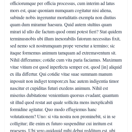
officiorumque per officia processus, cum interim ad latus
mors est, quae quoniam numquam cogitatur nisi aliena,
subinde nobis ingeruntur mortalitatis exempla non diutius
quam dum miramur haesura. Quid autem stultius quam
mirari id ullo die factum quod omni potest fieri? Stat quidem
terminusnobis ubi illum inexorabilis fatorum necessitas fixit,
sed nemo scit nostrumquam prope versetur a termino; sic
itaque formemus animum tamquam ad extremaventum sit.
Nihil differamus; cotidie cum vita paria faciamus. Maximum
vitae vitium est quod inperfecta semper est, quod [in] aliquid
ex illa differtur. Qui cotidie vitae suae summam manum
inposuit non indiget tempore;ex hac autem indigentia timor
nascitur et cupiditas futuri exedens animum. Nihil est
miserius dubitatione venientium quorsus evadant; quantum
sit illud quod restat aut quale sollicita mens inexplicabili
formidine agitatur. Quo modo effugiemus hanc
volutationem? Uno: si vita nostra non prominebit, si in se
colligitur; ille enim ex futuro suspenditur cui inritum est
praesens. Ubi vero quidquid mihi debui redditum est, ubi