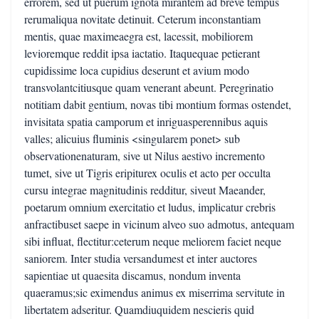
errorem, sed ut puerum ignota mirantem ad breve tempus
rerumaliqua novitate detinuit. Ceterum inconstantiam
mentis, quae maximeaegra est, lacessit, mobiliorem
levioremque reddit ipsa iactatio. Itaquequae petierant
cupidissime loca cupidius deserunt et avium modo
transvolantcitiusque quam venerant abeunt. Peregrinatio
notitiam dabit gentium, novas tibi montium formas ostendet,
invisitata spatia camporum et inriguasperennibus aquis
valles; alicuius fluminis <singularem ponet> sub
observationenaturam, sive ut Nilus aestivo incremento
tumet, sive ut Tigris eripiturex oculis et acto per occulta
cursu integrae magnitudinis redditur, siveut Maeander,
poetarum omnium exercitatio et ludus, implicatur crebris
anfractibuset saepe in vicinum alveo suo admotus, antequam
sibi influat, flectitur:ceterum neque meliorem faciet neque
saniorem. Inter studia versandumest et inter auctores
sapientiae ut quaesita discamus, nondum inventa
quaeramus;sic eximendus animus ex miserrima servitute in
libertatem adseritur. Quamdiuquidem nescieris quid