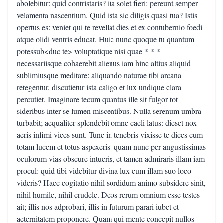
abolebitur: quid contristaris? ita solet fieri: pereunt semper
velamenta nascentium. Quid ista sic diligis quasi tua? Istis
opertus es: veniet qui te revellat dies et ex contubernio foedi
atque olidi ventris educat. Huic nunc quoque tu quantum
potessub<duc te> voluptatique nisi quae * * *
necessariisque cohaerebit alienus iam hinc altius aliquid
sublimiusque meditare: aliquando naturae tibi arcana
retegentur, discutietur ista caligo et lux undique clara
percutiet. Imaginare tecum quantus ille sit fulgor tot
sideribus inter se lumen miscentibus. Nulla serenum umbra
turbabit; aequaliter splendebit omne caeli latus: dieset nox
aeris infimi vices sunt. Tunc in tenebris vixisse te dices cum
totam lucem et totus aspexeris, quam nunc per angustissimas
oculorum vias obscure intueris, et tamen admiraris illam iam
procul: quid tibi videbitur divina lux cum illam suo loco
videris? Haec cogitatio nihil sordidum animo subsidere sinit,
nihil humile, nihil crudele. Deos rerum omnium esse testes
ait; illis nos adprobari, illis in futurum parari iubet et
aeternitatem proponere. Quam qui mente concepit nullos