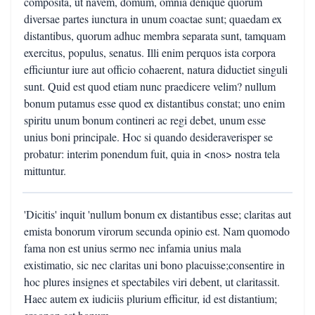
composita, ut navem, domum, omnia denique quorum
diversae partes iunctura in unum coactae sunt; quaedam ex
distantibus, quorum adhuc membra separata sunt, tamquam
exercitus, populus, senatus. Illi enim perquos ista corpora
efficiuntur iure aut officio cohaerent, natura diductiet singuli
sunt. Quid est quod etiam nunc praedicere velim? nullum
bonum putamus esse quod ex distantibus constat; uno enim
spiritu unum bonum contineri ac regi debet, unum esse
unius boni principale. Hoc si quando desideraverisper se
probatur: interim ponendum fuit, quia in <nos> nostra tela
mittuntur.
'Dicitis' inquit 'nullum bonum ex distantibus esse; claritas aut
emista bonorum virorum secunda opinio est. Nam quomodo
fama non est unius sermo nec infamia unius mala
existimatio, sic nec claritas uni bono placuisse;consentire in
hoc plures insignes et spectabiles viri debent, ut claritassit.
Haec autem ex iudiciis plurium efficitur, id est distantium;