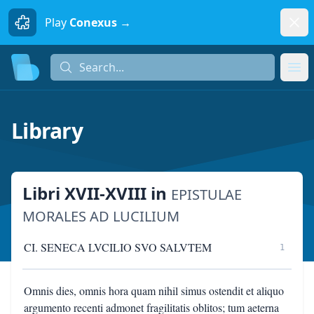
Dism
Play
Conexus →
Search...
Search...
Ope
Library
Libri XVII-XVIII
in
EPISTULAE
MORALES AD LUCILIUM
CI. SENECA LVCILIO SVO SALVTEM
1
Omnis dies, omnis hora quam nihil simus ostendit et aliquo
argumento recenti admonet fragilitatis oblitos; tum aeterna