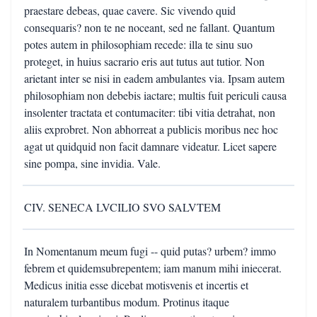
praestare debeas, quae cavere. Sic vivendo quid
consequaris? non te ne noceant, sed ne fallant. Quantum
potes autem in philosophiam recede: illa te sinu suo
proteget, in huius sacrario eris aut tutus aut tutior. Non
arietant inter se nisi in eadem ambulantes via. Ipsam autem
philosophiam non debebis iactare; multis fuit periculi causa
insolenter tractata et contumaciter: tibi vitia detrahat, non
aliis exprobret. Non abhorreat a publicis moribus nec hoc
agat ut quidquid non facit damnare videatur. Licet sapere
sine pompa, sine invidia. Vale.
CIV. SENECA LVCILIO SVO SALVTEM
In Nomentanum meum fugi -- quid putas? urbem? immo
febrem et quidemsubrepentem; iam manum mihi iniecerat.
Medicus initia esse dicebat motisvenis et incertis et
naturalem turbantibus modum. Protinus itaque