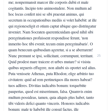
me; nonpermansit marcor ille corporis dubii et male
cogitantis. Incipio toto animostudere. Non multum ad
hoc locus confert nisi se sibi praestat animus, qui
secretum in occupationibus mediis si volet habebit: at ille
qui regioneseligit et otium captat ubique quo distringatur
inveniet. Nam Socraten querenticuidam quod nihil sibi
peregrinationes profuissent respondisse ferunt, 'non
inmerito hoc tibi evenit; tecum enim peregrinabaris'. O
quam benecum quibusdam ageretur, si a se aberrarent!
Nunc premunt se ipsi, sollicitant, corrumpunt, territant.
25
Quid prodest mare traicere et urbes mutare? si visista
quibus urgueris effugere, non aliubi sis oportet sed alius.
Puta venissete Athenas, puta Rhodon; elige arbitrio tuo
civitatem: quid ad rem pertinetquos illa mores habeat?
tuos adferes. Divitias iudicabis bonum: torquebitte
paupertas, quod est miserrimum, falsa. Quamvis enim
multum possideas, tamen, quia aliquis plus habet, tanto
tibi videris defici quanto vinceris. Honores iudicabis
bonum: male te habebit ille consul factus, ille