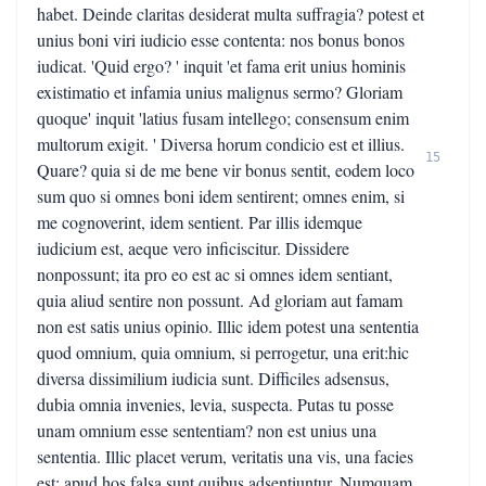
habet. Deinde claritas desiderat multa suffragia? potest et
unius boni viri iudicio esse contenta: nos bonus bonos
iudicat. 'Quid ergo? ' inquit 'et fama erit unius hominis
existimatio et infamia unius malignus sermo? Gloriam
quoque' inquit 'latius fusam intellego; consensum enim
multorum exigit. ' Diversa horum condicio est et illius.
15
Quare? quia si de me bene vir bonus sentit, eodem loco
sum quo si omnes boni idem sentirent; omnes enim, si
me cognoverint, idem sentient. Par illis idemque
iudicium est, aeque vero inficiscitur. Dissidere
nonpossunt; ita pro eo est ac si omnes idem sentiant,
quia aliud sentire non possunt. Ad gloriam aut famam
non est satis unius opinio. Illic idem potest una sententia
quod omnium, quia omnium, si perrogetur, una erit:hic
diversa dissimilium iudicia sunt. Difficiles adsensus,
dubia omnia invenies, levia, suspecta. Putas tu posse
unam omnium esse sententiam? non est unius una
sententia. Illic placet verum, veritatis una vis, una facies
est: apud hos falsa sunt quibus adsentiuntur. Numquam