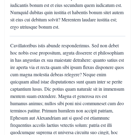
iudicantis bonum est et eius secundum quem iudicatum est.
Numquid dubitas quin iustitia et habentis bonum sitet autem
sit eius cui debitum solvit? Merentem laudare iustitia est;
ergo utriusque bonum est.
Cavillatoribus istis abunde responderimus. Sed non debet
hoc nobis esse propositum, arguta disserere et philosophiam
in has angustias ex sua maiestate detrahere: quanto satius est
ire aperta via et recta quam sibi ipsum flexus disponere quos
cum magna molestia debeas relegere? Neque enim
quicquam aliud istae disputationes sunt quam inter se perite
captantium lusus. Dic potius quam naturale sit in immensum
mentem suam extendere. Magna et generosa res est
humanus animus; nullos sibi poni nisi communeset cum deo
terminos patitur. Primum humilem non accipit patriam,
Ephesum aut Alexandriam aut si quod est etiamnunc
frequentius accolis laetius vetectis solum: patria est illi
quodcumque suprema et universa circuitu suo cingit, hoc