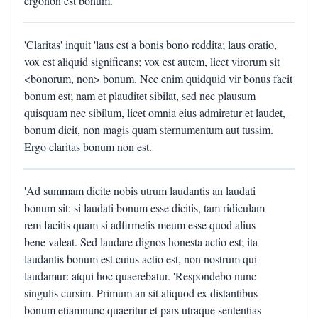
ergonon est bonum.
'Claritas' inquit 'laus est a bonis bono reddita; laus oratio,
vox est aliquid significans; vox est autem, licet virorum sit
<bonorum, non> bonum. Nec enim quidquid vir bonus facit
bonum est; nam et plauditet sibilat, sed nec plausum
quisquam nec sibilum, licet omnia eius admiretur et laudet,
bonum dicit, non magis quam sternumentum aut tussim.
Ergo claritas bonum non est.
'Ad summam dicite nobis utrum laudantis an laudati
bonum sit: si laudati bonum esse dicitis, tam ridiculam
rem facitis quam si adfirmetis meum esse quod alius
bene valeat. Sed laudare dignos honesta actio est; ita
laudantis bonum est cuius actio est, non nostrum qui
laudamur: atqui hoc quaerebatur. 'Respondebo nunc
singulis cursim. Primum an sit aliquod ex distantibus
bonum etiamnunc quaeritur et pars utraque sententias