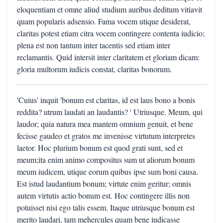
eloquentiam et omne aliud studium auribus deditum vitiavit
quam popularis adsensio. Fama vocem utique desiderat,
claritas potest etiam citra vocem contingere contenta iudicio;
plena est non tantum inter tacentis sed etiam inter
reclamantis. Quid intersit inter claritatem et gloriam dicam:
gloria multorum iudicis constat, claritas bonorum.
'Cuius' inquit 'bonum est claritas, id est laus bono a bonis
reddita? utrum laudati an laudantis? ' Utriusque. Meum, qui
laudor; quia natura mea mantem omnium genuit, et bene
fecisse gaudeo et gratos me invenisse virtutum interpretes
laetor. Hoc plurium bonum est quod grati sunt, sed et
meum;ita enim animo compositus sum ut aliorum bonum
meum iudicem, utique eorum quibus ipse sum boni causa.
Est istud laudantium bonum; virtute enim geritur; omnis
autem virtutis actio bonum est. Hoc contingere illis non
potuisset nisi ego talis essem. Itaque utriusque bonum est
merito laudari, tam mehercules quam bene iudicasse