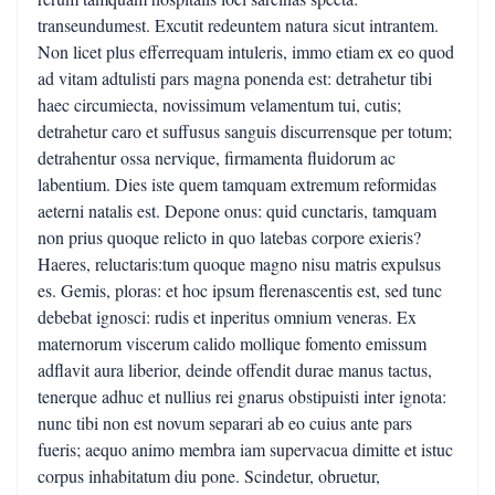
transeundumest. Excutit redeuntem natura sicut intrantem.
Non licet plus efferrequam intuleris, immo etiam ex eo quod
ad vitam adtulisti pars magna ponenda est: detrahetur tibi
haec circumiecta, novissimum velamentum tui, cutis;
detrahetur caro et suffusus sanguis discurrensque per totum;
detrahentur ossa nervique, firmamenta fluidorum ac
labentium. Dies iste quem tamquam extremum reformidas
aeterni natalis est. Depone onus: quid cunctaris, tamquam
non prius quoque relicto in quo latebas corpore exieris?
Haeres, reluctaris:tum quoque magno nisu matris expulsus
es. Gemis, ploras: et hoc ipsum flerenascentis est, sed tunc
debebat ignosci: rudis et inperitus omnium veneras. Ex
maternorum viscerum calido mollique fomento emissum
adflavit aura liberior, deinde offendit durae manus tactus,
tenerque adhuc et nullius rei gnarus obstipuisti inter ignota:
nunc tibi non est novum separari ab eo cuius ante pars
fueris; aequo animo membra iam supervacua dimitte et istuc
corpus inhabitatum diu pone. Scindetur, obruetur,