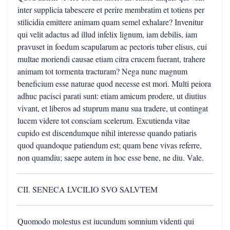
inter supplicia tabescere et perire membratim et totiens per
stilicidia emittere animam quam semel exhalare? Invenitur
qui velit adactus ad illud infelix lignum, iam debilis, iam
pravuset in foedum scapularum ac pectoris tuber elisus, cui
multae moriendi causae etiam citra crucem fuerant, trahere
animam tot tormenta tracturam? Nega nunc magnum
beneficium esse naturae quod necesse est mori. Multi peiora
adhuc pacisci parati sunt: etiam amicum prodere, ut diutius
vivant, et liberos ad stuprum manu sua tradere, ut contingat
lucem videre tot consciam scelerum. Excutienda vitae
cupido est discendumque nihil interesse quando patiaris
quod quandoque patiendum est; quam bene vivas referre,
non quamdiu; saepe autem in hoc esse bene, ne diu. Vale.
CII. SENECA LVCILIO SVO SALVTEM
Quomodo molestus est iucundum somnium videnti qui