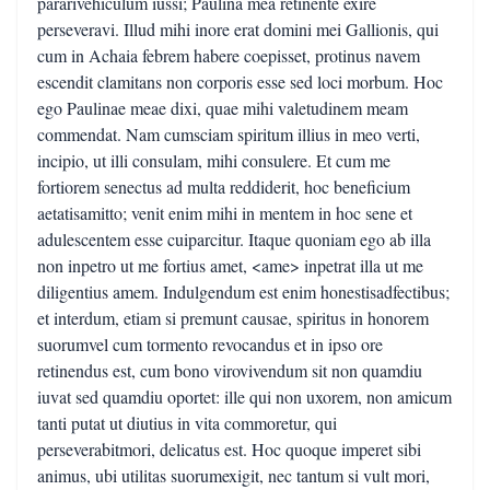
pararivehiculum iussi; Paulina mea retinente exire
perseveravi. Illud mihi inore erat domini mei Gallionis, qui
cum in Achaia febrem habere coepisset, protinus navem
escendit clamitans non corporis esse sed loci morbum. Hoc
ego Paulinae meae dixi, quae mihi valetudinem meam
commendat. Nam cumsciam spiritum illius in meo verti,
incipio, ut illi consulam, mihi consulere. Et cum me
fortiorem senectus ad multa reddiderit, hoc beneficium
aetatisamitto; venit enim mihi in mentem in hoc sene et
adulescentem esse cuiparcitur. Itaque quoniam ego ab illa
non inpetro ut me fortius amet, <ame> inpetrat illa ut me
diligentius amem. Indulgendum est enim honestisadfectibus;
et interdum, etiam si premunt causae, spiritus in honorem
suorumvel cum tormento revocandus et in ipso ore
retinendus est, cum bono virovivendum sit non quamdiu
iuvat sed quamdiu oportet: ille qui non uxorem, non amicum
tanti putat ut diutius in vita commoretur, qui
perseverabitmori, delicatus est. Hoc quoque imperet sibi
animus, ubi utilitas suorumexigit, nec tantum si vult mori,