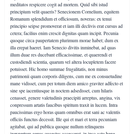
meditatos respicere cogit ad mortem. Quid sibi istud
principium velit quaeris? Senecionem Cornelium, equitem
Romanum splendidum et officiosum, noveras: ex tenui
principio seipse promoverat et iam illi declivis erat cursus ad
cetera; facilius enim crescit dignitas quam incipit. Pecunia
quoque circa paupertatem plurimum morae habet; dum ex
illa erepat haeret. Iam Senecio divitis inminebat, ad quas
illum duae res ducebant efficacissimae, et quaerendi et
custodiendi scientia, quarum vel altera locupletem facere
potuisset. Hic homo summae frugalitatis, non minus
patrimonii quam corporis diligens, cum me ex consuetudine
mane vidisset, cum per totum diem amico graviter adfecto et
sine spe iacentiusque in noctem adsedisset, cum hilaris
cenasset, genere valetudinis praecipiti arreptus, angina, vix
conpressum artatis faucibus spiritum traxit in lucem. Intra
paucissimas ergo horas quam omnibus erat sani ac valentis
officiis functus decessit. Ille qui et mari et terra pecuniam
agitabat, qui ad publica quoque nullum relinquens
inexpertum genus quaestus accesserat, in ipso actu bene