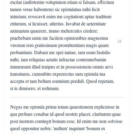
excitat (aufertenim voluptatem etiam si falsam, effectum
tamen verae habentem) sic epistulatua mihi fecit
iniuriam; revocavit enim me cogitationi aptae traditum
etiturum, si licuisset, ulterius. Iuvabat de aeternitate
animarum quaerere, immo mehercules credere;
praebebam enim me facilem opinionibus magnorum
10
virorum rem gratissimam promittentium magis quam
probantium. Dabam me spei tantae, iam eram fastidio
mihi, iam reliquias aetatis infractae contemnebamin
immensum illud tempus et in possessionem omnis aevi
transiturus, cumsubito experrectus sum epistula tua
accepta et tam bellum somnium perdidi. Quod repetam,
si te dimisero, et redimam.
Negas me epistula prima totam quaestionem explicuisse in
qua probare conabar id quod nostris placet, claritatem quae
post mortem contingit bonum esse. Id enim me non solvisse
quod opponitur nobis: 'nullum' inquiunt 'bonum ex