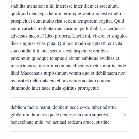
stabilita mens scit nihil interesse inter diem et saeculum,
quidquid deinceps dierum rerumque venturum est ex alto
prospicit et cum multo risu seriem temporum cogitat. Quid
enim varietas mobilitasque casuum perturbabit, si certus sis
adversus incerta? Ideo propera, Lucili mi, vivere, et singulos
dies singulas vitas puta. Qui hoc modo se aptavit, cui vita
sua cotidie fuit tota, securus est: inspem viventibus
proximum quodque tempus elabitur, subitque aviditas et
miserrimus ac miserrima omnia efficiens metus mortis. Inde
illud Maecenatis turpissimum votum quo et debilitatem non
recusat et deformitatem et novissime acutam crucem,
dummodo inter haec mala spiritus prorogetur:
debilem facito manu, debilem pede coxo, tuber adstrue
gibberum, lubricos quate dentes:vita dum superest,
5
benest;hanc mihi, vel acutasi sedeam cruce, sustine.