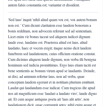
autem falsis constantia est; variantur et dissident.
'Sed laus' inquit 'nihil aliud quam vox est, vox autem bonum
non est. ' Cum dicunt claritatem esse laudem bonorum a
bonis redditam, non advocem referunt sed ad sententiam.
Licet enim vir bonus taceat sed aliquem iudicet dignum
laude esse, laudatus est. Praeterea aliud est laus, aliud
laudatio, haec et vocem exigit; itaque nemo dicit laudem
funebrem sed laudationem, cuius officium oratione constat.
Cum dicimus aliquem laude dignum, non verba illi benigna
hominum sed iudicia promittimus. Ergo laus etiam taciti est
bene sentientis ac bonum virum apud se laudantis. Deinde,
ut dixi, ad animum refertur laus, non ad verba, quae
conceptam laudem egerunt et in notitiam plurium emittunt.
Laudat qui laudandum esse iudicat. Cum tragicus ille apud
nos ait magnificum esse 'laudari a laudato viro', laude digno
ait. Et cum aeque antiquus poeta ait 'laus alit artis', non
laudationem dicit, quae corrumpit artes; nihil enim aeque et