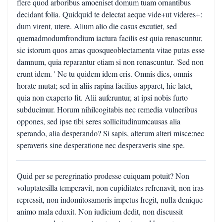
flere quod arboribus amoeniset domum tuam ornantibus
decidant folia. Quidquid te delectat aeque vide+ut videres+:
dum virent, utere. Alium alio die casus excutiet, sed
quemadmodumfrondium iactura facilis est quia renascuntur,
sic istorum quos amas quosqueoblectamenta vitae putas esse
damnum, quia reparantur etiam si non renascuntur. 'Sed non
erunt idem. ' Ne tu quidem idem eris. Omnis dies, omnis
horate mutat; sed in aliis rapina facilius apparet, hic latet,
quia non exaperto fit. Alii auferuntur, at ipsi nobis furto
subducimur. Horum nihilcogitabis nec remedia vulneribus
oppones, sed ipse tibi seres sollicitudinumcausas alia
sperando, alia desperando? Si sapis, alterum alteri misce:nec
speraveris sine desperatione nec desperaveris sine spe.
Quid per se peregrinatio prodesse cuiquam potuit? Non
voluptatesilla temperavit, non cupiditates refrenavit, non iras
repressit, non indomitosamoris impetus fregit, nulla denique
animo mala eduxit. Non iudicium dedit, non discussit