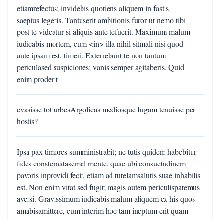
etiamrefectus; invidebis quotiens aliquem in fastis
saepius legeris. Tantuserit ambitionis furor ut nemo tibi
post te videatur si aliquis ante tefuerit. Maximum malum
iudicabis mortem, cum <in> illa nihil sitmali nisi quod
ante ipsam est, timeri. Exterrebunt te non tantum
periculased suspiciones; vanis semper agitaberis. Quid
enim proderit
evasisse tot urbesArgolicas mediosque fugam tenuisse per
hostis?
Ipsa pax timores sumministrabit; ne tutis quidem habebitur
fides consternatasemel mente, quae ubi consuetudinem
pavoris inprovidi fecit, etiam ad tutelamsalutis suae inhabilis
est. Non enim vitat sed fugit; magis autem periculispatemus
aversi. Gravissimum iudicabis malum aliquem ex his quos
amabisamittere, cum interim hoc tam ineptum erit quam