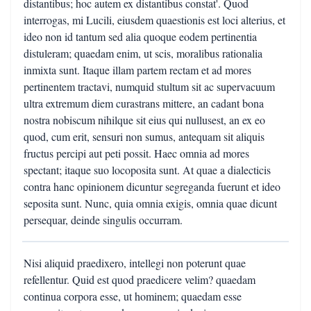
distantibus; hoc autem ex distantibus constat'. Quod
interrogas, mi Lucili, eiusdem quaestionis est loci alterius, et
ideo non id tantum sed alia quoque eodem pertinentia
distuleram; quaedam enim, ut scis, moralibus rationalia
inmixta sunt. Itaque illam partem rectam et ad mores
pertinentem tractavi, numquid stultum sit ac supervacuum
ultra extremum diem curastrans mittere, an cadant bona
nostra nobiscum nihilque sit eius qui nullusest, an ex eo
quod, cum erit, sensuri non sumus, antequam sit aliquis
fructus percipi aut peti possit. Haec omnia ad mores
spectant; itaque suo locoposita sunt. At quae a dialecticis
contra hanc opinionem dicuntur segreganda fuerunt et ideo
seposita sunt. Nunc, quia omnia exigis, omnia quae dicunt
persequar, deinde singulis occurram.
Nisi aliquid praedixero, intellegi non poterunt quae
refellentur. Quid est quod praedicere velim? quaedam
continua corpora esse, ut hominem; quaedam esse