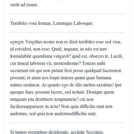
vertit ad risum.
Terribiles visu formae, Letumque Labosque:
egregie Vergilius noster non re dixit terribiles esse sed visu,
id estvideri, non esse. Quid, inquam, in istis est tam
formidabile quamfama vulgavit? quid est, obsecro te, Lucili,
cur timeat laborem vir, mortemhomo? Totiens mihi
occurrunt isti qui non putant fieri posse quidquid facerenon
possunt, et aiunt nos loqui maiora quam quae humana
natura sustineat. At quanto ego de illis melius existimo! ipsi
quoque haec possunt facere, sed nolunt. Denique quem
umquam ista destituere temptantem? cui non
facilioraapparuere in actu? Non quia difficilia sunt non
audemus, sed quia non audemusdifficilia sunt.
Si tamen exemplum desideratis, accipite Socraten,