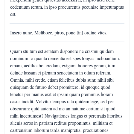
cedentium rerum, in ipso procurrentis pecuniae impeturaptus
est.
Insere nunc, Meliboee, piros, pone [in] ordine vites.
Quam stultum est aetatem disponere ne crastini quidem
dominum! o quanta dementia est spes longas inchoantium:
emam, aedificabo, credam, exigam, honores geram, tum
deinde lassam et plenam senectutem in otium referam.
Omnia, mihi crede, etiam felicibus dubia sunt; nihil sibi
quisquam de futuro debet promittere; id quoque quod
tenetur per manus exit et ipsam quam premimus horam
casus incidit. Volvitur tempus rata quidem lege, sed per
obscurum: quid autem ad me an naturae certum sit quod
mihi incertumest? Navigationes longas et pererratis litoribus
alienis seros in patriam reditus proponimus, militiam et
castrensium laborum tarda manipretia, procurationes