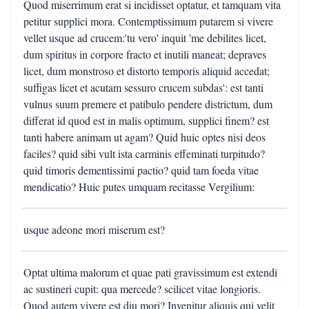
Quod miserrimum erat si incidisset optatur, et tamquam vita
petitur supplici mora. Contemptissimum putarem si vivere
vellet usque ad crucem:'tu vero' inquit 'me debilites licet,
dum spiritus in corpore fracto et inutili maneat; depraves
licet, dum monstroso et distorto temporis aliquid accedat;
suffigas licet et acutam sessuro crucem subdas': est tanti
vulnus suum premere et patibulo pendere districtum, dum
differat id quod est in malis optimum, supplici finem? est
tanti habere animam ut agam? Quid huic optes nisi deos
faciles? quid sibi vult ista carminis effeminati turpitudo?
quid timoris dementissimi pactio? quid tam foeda vitae
mendicatio? Huic putes umquam recitasse Vergilium:
usque adeone mori miserum est?
Optat ultima malorum et quae pati gravissimum est extendi
ac sustineri cupit: qua mercede? scilicet vitae longioris.
Quod autem vivere est diu mori? Invenitur aliquis qui velit