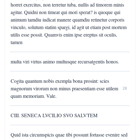
horret exercitus, non terretur tuba, nullis ad timorem minis
agitur. Quidni non timeat qui mori sperat? is quoque qui
animum tamdiu iudicat manere quamdiu retinetur corporis
vinculo, solutum statim spargi, id agit ut etiam post mortem
utilis esse possit. Quamvis enim ipse ereptus sit oculis,
tamen
multa viri virtus animo multusque recursatgentis honos.
Cogita quantum nobis exempla bona prosint: scies
magnorum virorum non minus praesentiam esse utilem
20
quam memoriam. Vale.
CIII. SENECA LVCILIO SVO SALVTEM
Quid ista circumspicis quae tibi possunt fortasse evenire sed