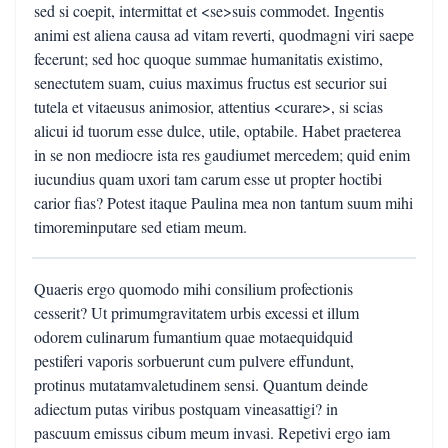
sed si coepit, intermittat et <se>suis commodet. Ingentis
animi est aliena causa ad vitam reverti, quodmagni viri saepe
fecerunt; sed hoc quoque summae humanitatis existimo,
senectutem suam, cuius maximus fructus est securior sui
tutela et vitaeusus animosior, attentius <curare>, si scias
alicui id tuorum esse dulce, utile, optabile. Habet praeterea
in se non mediocre ista res gaudiumet mercedem; quid enim
iucundius quam uxori tam carum esse ut propter hoctibi
carior fias? Potest itaque Paulina mea non tantum suum mihi
timoreminputare sed etiam meum.
Quaeris ergo quomodo mihi consilium profectionis
cesserit? Ut primumgravitatem urbis excessi et illum
odorem culinarum fumantium quae motaequidquid
pestiferi vaporis sorbuerunt cum pulvere effundunt,
protinus mutatamvaletudinem sensi. Quantum deinde
adiectum putas viribus postquam vineasattigi? in
pascuum emissus cibum meum invasi. Repetivi ergo iam