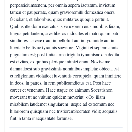
perpessiciumsenem, per omnia aspera iactatum, invictum
tamen et paupertate, quam gravioremilli domestica onera
faciebant, et laboribus, quos militares quoque pertulit.
Quibus ille domi exercitus, sive uxorem eius moribus feram,
lingua petulantem, sive liberos indociles et matri quam patri
similiores +sivere+ aut in bellofuit aut in tyrannide aut in
libertate bellis ac tyrannis saeviore. Viginti et septem annis
pugnatum est; post finita arma triginta tyrannisnoxae dedita
est civitas, ex quibus plerique inimici erant. Novissime
damnatioest sub gravissimis nominibus impleta: obiecta est
et religionum violatioet iuventutis corruptela, quam inmittere
in deos, in patres, in rem publicamdictus est. Post haec
carcer et venenum. Haec usque eo animum Socratisnon
moverant ut ne vultum quidem moverint. <O> illam
mirabilem laudemet singularem! usque ad extremum nec
hilariorem quisquam nec tristioremSocraten vidit; aequalis
fuit in tanta inaequalitate fortunae.