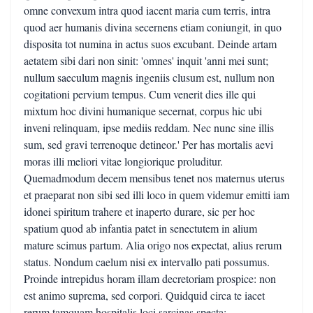
omne convexum intra quod iacent maria cum terris, intra
quod aer humanis divina secernens etiam coniungit, in quo
disposita tot numina in actus suos excubant. Deinde artam
aetatem sibi dari non sinit: 'omnes' inquit 'anni mei sunt;
nullum saeculum magnis ingeniis clusum est, nullum non
cogitationi pervium tempus. Cum venerit dies ille qui
mixtum hoc divini humanique secernat, corpus hic ubi
inveni relinquam, ipse mediis reddam. Nec nunc sine illis
sum, sed gravi terrenoque detineor.' Per has mortalis aevi
moras illi meliori vitae longiorique proluditur.
Quemadmodum decem mensibus tenet nos maternus uterus
et praeparat non sibi sed illi loco in quem videmur emitti iam
idonei spiritum trahere et inaperto durare, sic per hoc
spatium quod ab infantia patet in senectutem in alium
mature scimus partum. Alia origo nos expectat, alius rerum
status. Nondum caelum nisi ex intervallo pati possumus.
Proinde intrepidus horam illam decretoriam prospice: non
est animo suprema, sed corpori. Quidquid circa te iacet
rerum tamquam hospitalis loci sarcinas specta: