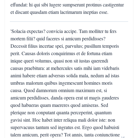
effundat: hi qui sibi lugere sumpserunt protinus castigentur
et discant quasdam etiam lacrimarum ineptias esse.
'Solacia expectas? convicia accipe. Tam molliter tu fers
mortem filii? quid faceres si amicum perdidisses?
Decessit filius incertae spei, parvulus; pusillum temporis
perit. Causas doloris conquirimus et de fortuna etiam
inique queri volumus, quasi non sit iustas querendi
causas praebitura: at mehercules satis mihi iam videbaris
animi habere etiam adversus solida mala, nedum ad istas
umbras malorum quibus ingemescunt homines moris
causa. Quod damnorum omnium maximum est, si
amicum perdidisses, danda opera erat ut magis gauderes
quod habueras quam maereres quod amiseras. Sed
plerique non conputant quanta perceperint, quantum
gavisi sint. Hoc habet inter reliqua mali dolor iste: non
supervacuus tantum sed ingratus est. Ergo quod habuisti
talem amicum, perit opera? Tot annis, tanta coniunctione