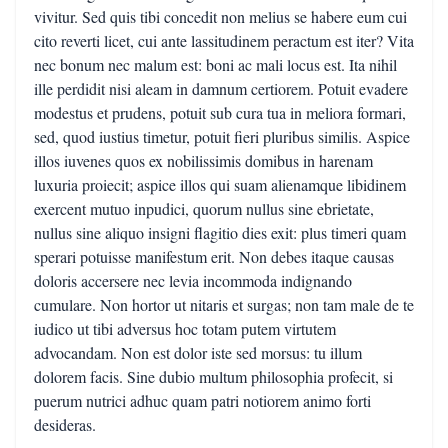
vivitur. Sed quis tibi concedit non melius se habere eum cui
cito reverti licet, cui ante lassitudinem peractum est iter? Vita
nec bonum nec malum est: boni ac mali locus est. Ita nihil
ille perdidit nisi aleam in damnum certiorem. Potuit evadere
modestus et prudens, potuit sub cura tua in meliora formari,
sed, quod iustius timetur, potuit fieri pluribus similis. Aspice
illos iuvenes quos ex nobilissimis domibus in harenam
luxuria proiecit; aspice illos qui suam alienamque libidinem
exercent mutuo inpudici, quorum nullus sine ebrietate,
nullus sine aliquo insigni flagitio dies exit: plus timeri quam
sperari potuisse manifestum erit. Non debes itaque causas
doloris accersere nec levia incommoda indignando
cumulare. Non hortor ut nitaris et surgas; non tam male de te
iudico ut tibi adversus hoc totam putem virtutem
advocandam. Non est dolor iste sed morsus: tu illum
dolorem facis. Sine dubio multum philosophia profecit, si
puerum nutrici adhuc quam patri notiorem animo forti
desideras.