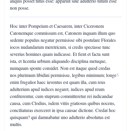
aliquis posset tutus esse: apparuit sine adulterio tutum esse
non posse.
Hoc inter Pompeium et Caesarem, inter Ciceronem
Catonemque commissum est, Catonem inquam illum quo
sedente populus negatur permisisse sibi postulare Florales
iocos nudandarum meretricum, si credis spectasse tunc
severius homines quam iudicasse. Et fient et facta sunt
ista, et licentia urbium aliquando disciplina metuque,
numquam sponte considet. Non est itaque quod credas
nos plurimum libidini permisisse, legibus minimum; longe
5
enim frugalior haec iuventus est quam illa, cum reus
adulterium apud iudices negaret, iudices apud reum
confiterentur, cum stuprum committeretur rei iudicandae
causa, cum Clodius, isdem vitiis gratiosus quibus nocens,
conciliaturas exerceret in ipsa causae dictione. Credat hoc
quisquam? qui damnabatur uno adulterio absolutus est
multis.