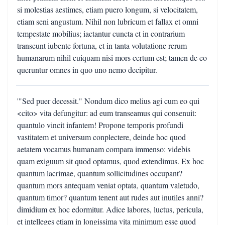
si molestias aestimes, etiam puero longum, si velocitatem,
etiam seni angustum. Nihil non lubricum et fallax et omni
tempestate mobilius; iactantur cuncta et in contrarium
transeunt iubente fortuna, et in tanta volutatione rerum
humanarum nihil cuiquam nisi mors certum est; tamen de eo
queruntur omnes in quo uno nemo decipitur.
'"Sed puer decessit." Nondum dico melius agi cum eo qui
<cito> vita defungitur: ad eum transeamus qui consenuit:
quantulo vincit infantem! Propone temporis profundi
vastitatem et universum conplectere, deinde hoc quod
aetatem vocamus humanam compara immenso: videbis
quam exiguum sit quod optamus, quod extendimus. Ex hoc
quantum lacrimae, quantum sollicitudines occupant?
quantum mors antequam veniat optata, quantum valetudo,
quantum timor? quantum tenent aut rudes aut inutiles anni?
dimidium ex hoc edormitur. Adice labores, luctus, pericula,
et intelleges etiam in longissima vita minimum esse quod