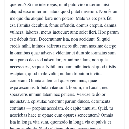
quereris? Si me interrogas, nihil puto viro miserum nisi
aliquid esse in rerum natura quod putet miserum. Non feram
me quo die aliquid ferre non potero. Male valeo: pars fati
est. Familia decubuit, fenus offendit, domus crepuit, damna,
vulnera, labores, metus incucurrerunt: solet fieri. Hoc parum
est: debuit fieri. Decernuntur ista, non accidunt. Si quid
credis mihi, intimos adfectus meos tibi cum maxime detego:
in omnibus quae adversa videntur et dura sic formatus sum:
non pareo deo sed adsentior; ex animo illum, non quia
necesse est, sequor. Nihil umquam mihi incidet quod tristis
excipiam, quod malo vultu; nullum tributum invitus
conferam. Omnia autem ad quae gemimus, quae
expavescimus, tributa vitae sunt: horum, mi Lucili, nec
speraveris immunitatem nec petieris. Vesicae te dolor
inquietavit, epistulae venerunt parum dulces, detrimenta
continua — propius accedam, de capite timuisti. Quid, tu
nesciebas haec te optare cum optares senectutem? Omnia
ista in longa vita sunt, quomodo in longa via et pulvis et
lutum et pluvia. 'Sed volebam vivere, carere tamen