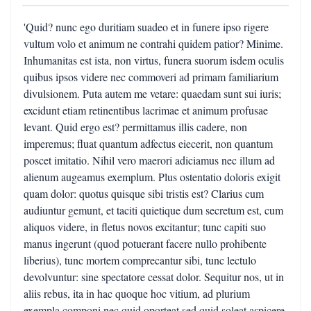
'Quid? nunc ego duritiam suadeo et in funere ipso rigere
vultum volo et animum ne contrahi quidem patior? Minime.
Inhumanitas est ista, non virtus, funera suorum isdem oculis
quibus ipsos videre nec commoveri ad primam familiarium
divulsionem. Puta autem me vetare: quaedam sunt sui iuris;
excidunt etiam retinentibus lacrimae et animum profusae
levant. Quid ergo est? permittamus illis cadere, non
imperemus; fluat quantum adfectus eiecerit, non quantum
poscet imitatio. Nihil vero maerori adiciamus nec illum ad
alienum augeamus exemplum. Plus ostentatio doloris exigit
quam dolor: quotus quisque sibi tristis est? Clarius cum
audiuntur gemunt, et taciti quietique dum secretum est, cum
aliquos videre, in fletus novos excitantur; tunc capiti suo
manus ingerunt (quod potuerant facere nullo prohibente
liberius), tunc mortem comprecantur sibi, tunc lectulo
devolvuntur: sine spectatore cessat dolor. Sequitur nos, ut in
aliis rebus, ita in hac quoque hoc vitium, ad plurium
exempla componi nec quid oporteat sed quid soleat aspicere.