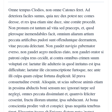
Omne tempus Clodios, non omne Catones feret. Ad
deteriora faciles sumus, quia nec dux potest nec comes
deesse, et res ipsa etiam sine duce, sine comite procedit.
Non pronum est tantum ad vitia sed praeceps, et, quod
plerosque inemendabiles facit, omnium aliarum artium
peccata artificibus pudori sunt offenduntque deerrantem,
vitae peccata delectant. Non gaudet navigio gubernator
everso, non gaudet aegro medicus elato, non gaudet orator si
patroni culpa reus cecidit, at contra omnibus crimen suum
voluptati est: laetatur ille adulterio in quod inritatus est ipsa
difficultate; laetatur ille circumscriptione furtoque, nec ante
illi culpa quam culpae fortuna displicuit. Id prava
consuetudine evenit. Alioquin, ut scias subesse animis etiam
in pessima abductis boni sensum nec ignorari turpe sed
neglegi, omnes peccata dissimulant et, quamvis feliciter
cesserint, fructu illorum utuntur, ipsa subducunt. At bona
conscientia prodire vult et conspici: ipsas nequitia tenebras
timet. Eleganter itaque ab Epicuro dictum puto: 'potest