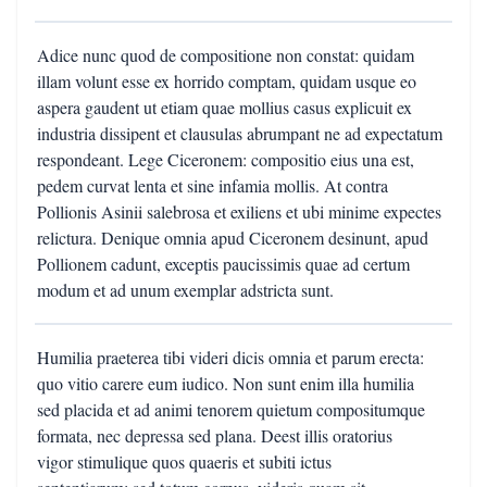
Adice nunc quod de compositione non constat: quidam
illam volunt esse ex horrido comptam, quidam usque eo
aspera gaudent ut etiam quae mollius casus explicuit ex
industria dissipent et clausulas abrumpant ne ad expectatum
respondeant. Lege Ciceronem: compositio eius una est,
pedem curvat lenta et sine infamia mollis. At contra
Pollionis Asinii salebrosa et exiliens et ubi minime expectes
relictura. Denique omnia apud Ciceronem desinunt, apud
Pollionem cadunt, exceptis paucissimis quae ad certum
modum et ad unum exemplar adstricta sunt.
Humilia praeterea tibi videri dicis omnia et parum erecta:
quo vitio carere eum iudico. Non sunt enim illa humilia
sed placida et ad animi tenorem quietum compositumque
formata, nec depressa sed plana. Deest illis oratorius
vigor stimulique quos quaeris et subiti ictus