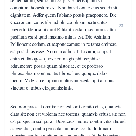
sententiarum; sed totum corpus, videris quam sit
comptum, honestum est. Non habet oratio eius sed dabit
dignitatem. Adfer quem Fabiano possis praeponere. Dic
Ciceronem, cuius libri ad philosophiam pertinentes
25
paene totidem sunt quot Fabiani: cedam, sed non statim
pusillum est si quid maximo minus est. Dic Asinium
Pollionem: cedam, et respondeamus: in re tanta eminere
est post duos esse. Nomina adhuc T. Livium; scripsit
enim et dialogos, quos non magis philosophiae
adnumerare possis quam historiae, et ex professo
philosophiam continentis libros: huic quoque dabo
locum. Vide tamen quam multos antecedat qui a tribus
vincitur et tribus eloquentissimis.
Sed non praestat omnia: non est fortis oratio eius, quamvis
elata sit; non est violenta nec torrens, quamvis effusa sit; non
est perspicua sed pura. 'Desideres' inquis 'contra vitia aliquid
aspere dici, contra pericula animose, contra fortunam
superbe, contra ambitionem contumeliose. Volo luxuriam