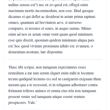
nullius sensus est?) nec ex eo quod est; effugit enim
maximum mortis incommodum, non esse. Illud quoque
dicamus ei qui deflet ac desiderat in aetate prima raptum:
omnes, quantum ad brevitatem aevi, si universo
compares, et iuvenes et senes, in aequo sumus. Minus
enim ad nos ex aetate omni venit quam quod minimum
esse quis dixerit, quoniam quidem minimum aliqua pars
est: hoc quod vivimus proximum nihilo est; et tamen, o
dementiam nostram, late disponitur.
'Haec tibi scripsi, non tamquam expectaturus esses
remedium a me tam serum (liquet enim mihi te locutum
tecum quidquid lecturus es) sed ut castigarem exiguam illam
moram qua a te recessisti, et in reliquum adhortarer contra
fortunam tolleres animos et omnia eius tela non tamquam
possent venire sed tamquam utique essent ventura
prospiceres. Vale.'