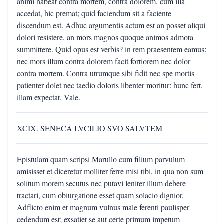
animi habeat contra mortem, contra dolorem, cum illa
accedat, hic premat; quid faciendum sit a faciente
discendum est. Adhuc argumentis actum est an posset aliqui
dolori resistere, an mors magnos quoque animos admota
summittere. Quid opus est verbis? in rem praesentem eamus:
nec mors illum contra dolorem facit fortiorem nec dolor
contra mortem. Contra utrumque sibi fidit nec spe mortis
patienter dolet nec taedio doloris libenter moritur: hunc fert,
illam expectat. Vale.
XCIX. SENECA LVCILIO SVO SALVTEM
Epistulam quam scripsi Marullo cum filium parvulum
amisisset et diceretur molliter ferre misi tibi, in qua non sum
solitum morem secutus nec putavi leniter illum debere
tractari, cum obiurgatione esset quam solacio dignior.
Adflicto enim et magnum vulnus male ferenti paulisper
cedendum est; exsatiet se aut certe primum impetum