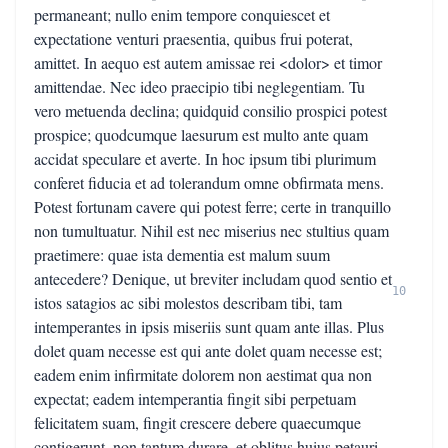
permaneant; nullo enim tempore conquiescet et
expectatione venturi praesentia, quibus frui poterat,
amittet. In aequo est autem amissae rei <dolor> et timor
amittendae. Nec ideo praecipio tibi neglegentiam. Tu
vero metuenda declina; quidquid consilio prospici potest
prospice; quodcumque laesurum est multo ante quam
accidat speculare et averte. In hoc ipsum tibi plurimum
conferet fiducia et ad tolerandum omne obfirmata mens.
Potest fortunam cavere qui potest ferre; certe in tranquillo
non tumultuatur. Nihil est nec miserius nec stultius quam
praetimere: quae ista dementia est malum suum
antecedere? Denique, ut breviter includam quod sentio et
10
istos satagios ac sibi molestos describam tibi, tam
intemperantes in ipsis miseriis sunt quam ante illas. Plus
dolet quam necesse est qui ante dolet quam necesse est;
eadem enim infirmitate dolorem non aestimat qua non
expectat; eadem intemperantia fingit sibi perpetuam
felicitatem suam, fingit crescere debere quaecumque
contigerunt, non tantum durare, et oblitus huius petauri