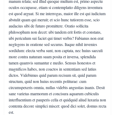
manum relata; sed illud quoque multum est, primo aspectu
oculos occupasse, etiam si contemplatio diligens inventura
est quod arguat. Si me interrogas, maior ille est qui iudicium
abstulit quam qui meruit; et scio hunc tutiorem esse, scio
audacius sibi de futuro promittere. Oratio sollicita
philosophum non decet: ubi tandem erit fortis et constans,
ubi periculum sui faciet qui timet verbis? Fabianus non erat
neglegens in oratione sed securus. Itaque nihil invenies
sordidum: electa verba sunt, non captata, nec huius saeculi
more contra naturam suam posita et inversa, splendida
tamen quamvis sumantur e medio. Sensus honestos et
magnificos habes, non coactos in sententiam sed latius
dictos. Videbimus quid parum recisum sit, quid parum
structum, quid non huius recentis politurae: cum
circumspexeris omnia, nullas videbis angustias inanis. Desit
sane varietas marmorum et concisura aquarum cubiculis
interfluentium et pauperis cella et quidquid aliud luxuria non
contenta decore simplici miscet: quod dici solet, domus recta
est.