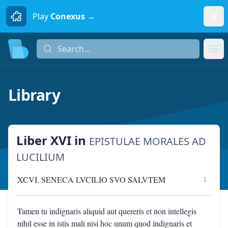
Dism
Play
Conexus →
Search...
Search...
Ope
Library
Liber XVI
in
EPISTULAE MORALES AD
LUCILIUM
XCVI. SENECA LVCILIO SVO SALVTEM
1
Tamen tu indignaris aliquid aut quereris et non intellegis
nihil esse in istis mali nisi hoc unum quod indignaris et