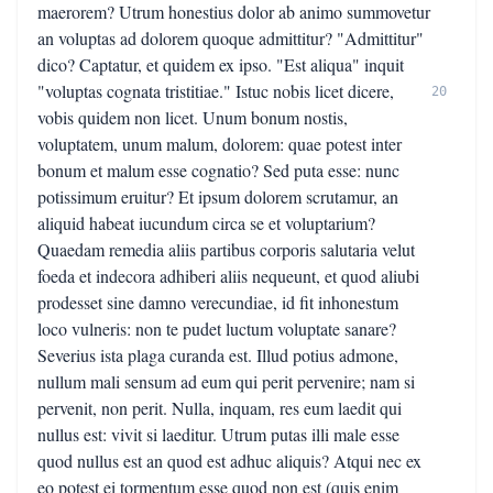
maerorem? Utrum honestius dolor ab animo summovetur
an voluptas ad dolorem quoque admittitur? "Admittitur"
dico? Captatur, et quidem ex ipso. "Est aliqua" inquit
"voluptas cognata tristitiae." Istuc nobis licet dicere,
20
vobis quidem non licet. Unum bonum nostis,
voluptatem, unum malum, dolorem: quae potest inter
bonum et malum esse cognatio? Sed puta esse: nunc
potissimum eruitur? Et ipsum dolorem scrutamur, an
aliquid habeat iucundum circa se et voluptarium?
Quaedam remedia aliis partibus corporis salutaria velut
foeda et indecora adhiberi aliis nequeunt, et quod aliubi
prodesset sine damno verecundiae, id fit inhonestum
loco vulneris: non te pudet luctum voluptate sanare?
Severius ista plaga curanda est. Illud potius admone,
nullum mali sensum ad eum qui perit pervenire; nam si
pervenit, non perit. Nulla, inquam, res eum laedit qui
nullus est: vivit si laeditur. Utrum putas illi male esse
quod nullus est an quod est adhuc aliquis? Atqui nec ex
eo potest ei tormentum esse quod non est (quis enim