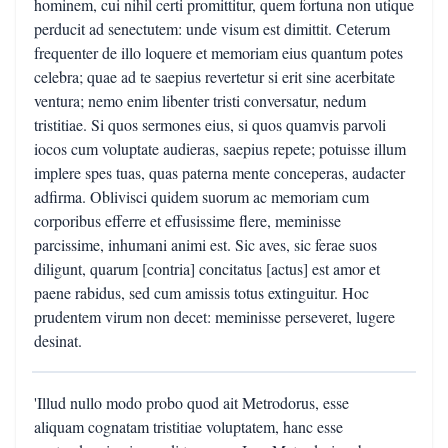
hominem, cui nihil certi promittitur, quem fortuna non utique
perducit ad senectutem: unde visum est dimittit. Ceterum
frequenter de illo loquere et memoriam eius quantum potes
celebra; quae ad te saepius revertetur si erit sine acerbitate
ventura; nemo enim libenter tristi conversatur, nedum
tristitiae. Si quos sermones eius, si quos quamvis parvoli
iocos cum voluptate audieras, saepius repete; potuisse illum
implere spes tuas, quas paterna mente conceperas, audacter
adfirma. Oblivisci quidem suorum ac memoriam cum
corporibus efferre et effusissime flere, meminisse
parcissime, inhumani animi est. Sic aves, sic ferae suos
diligunt, quarum [contria] concitatus [actus] est amor et
paene rabidus, sed cum amissis totus extinguitur. Hoc
prudentem virum non decet: meminisse perseveret, lugere
desinat.
'Illud nullo modo probo quod ait Metrodorus, esse
aliquam cognatam tristitiae voluptatem, hanc esse