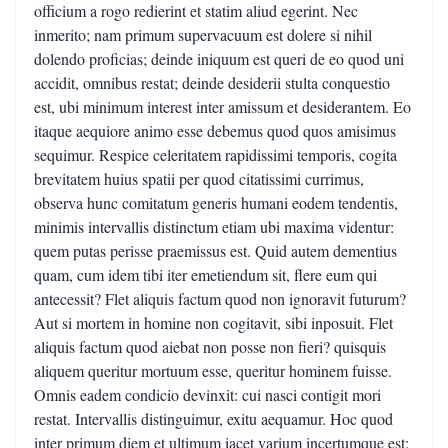
officium a rogo redierint et statim aliud egerint. Nec
inmerito; nam primum supervacuum est dolere si nihil
dolendo proficias; deinde iniquum est queri de eo quod uni
accidit, omnibus restat; deinde desiderii stulta conquestio
est, ubi minimum interest inter amissum et desiderantem. Eo
itaque aequiore animo esse debemus quod quos amisimus
sequimur. Respice celeritatem rapidissimi temporis, cogita
brevitatem huius spatii per quod citatissimi currimus,
observa hunc comitatum generis humani eodem tendentis,
minimis intervallis distinctum etiam ubi maxima videntur:
quem putas perisse praemissus est. Quid autem dementius
quam, cum idem tibi iter emetiendum sit, flere eum qui
antecessit? Flet aliquis factum quod non ignoravit futurum?
Aut si mortem in homine non cogitavit, sibi inposuit. Flet
aliquis factum quod aiebat non posse non fieri? quisquis
aliquem queritur mortuum esse, queritur hominem fuisse.
Omnis eadem condicio devinxit: cui nasci contigit mori
restat. Intervallis distinguimur, exitu aequamur. Hoc quod
inter primum diem et ultimum iacet varium incertumque est: