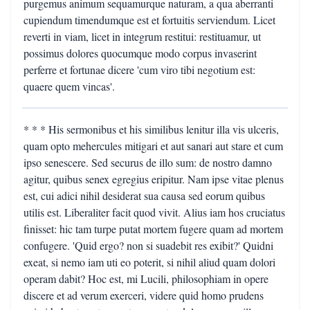
purgemus animum sequamurque naturam, a qua aberranti
cupiendum timendumque est et fortuitis serviendum. Licet
reverti in viam, licet in integrum restitui: restituamur, ut
possimus dolores quocumque modo corpus invaserint
perferre et fortunae dicere 'cum viro tibi negotium est:
quaere quem vincas'.
* * * His sermonibus et his similibus lenitur illa vis ulceris,
quam opto mehercules mitigari et aut sanari aut stare et cum
ipso senescere. Sed securus de illo sum: de nostro damno
agitur, quibus senex egregius eripitur. Nam ipse vitae plenus
est, cui adici nihil desiderat sua causa sed eorum quibus
utilis est. Liberaliter facit quod vivit. Alius iam hos cruciatus
finisset: hic tam turpe putat mortem fugere quam ad mortem
confugere. 'Quid ergo? non si suadebit res exibit?' Quidni
exeat, si nemo iam uti eo poterit, si nihil aliud quam dolori
operam dabit? Hoc est, mi Lucili, philosophiam in opere
discere et ad verum exerceri, videre quid homo prudens