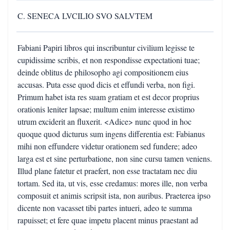
C. SENECA LVCILIO SVO SALVTEM
Fabiani Papiri libros qui inscribuntur civilium legisse te
cupidissime scribis, et non respondisse expectationi tuae;
deinde oblitus de philosopho agi compositionem eius
accusas. Puta esse quod dicis et effundi verba, non figi.
Primum habet ista res suam gratiam et est decor proprius
orationis leniter lapsae; multum enim interesse existimo
utrum exciderit an fluxerit. <Adice> nunc quod in hoc
quoque quod dicturus sum ingens differentia est: Fabianus
mihi non effundere videtur orationem sed fundere; adeo
larga est et sine perturbatione, non sine cursu tamen veniens.
Illud plane fatetur et praefert, non esse tractatam nec diu
tortam. Sed ita, ut vis, esse credamus: mores ille, non verba
composuit et animis scripsit ista, non auribus. Praeterea ipso
dicente non vacasset tibi partes intueri, adeo te summa
rapuisset; et fere quae impetu placent minus praestant ad