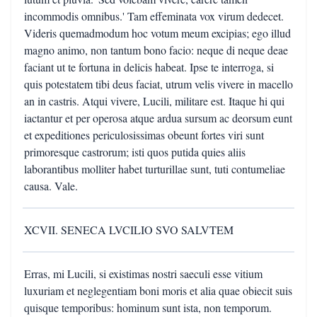
incommodis omnibus.' Tam effeminata vox virum dedecet.
Videris quemadmodum hoc votum meum excipias; ego illud
magno animo, non tantum bono facio: neque di neque deae
faciant ut te fortuna in delicis habeat. Ipse te interroga, si
quis potestatem tibi deus faciat, utrum velis vivere in macello
an in castris. Atqui vivere, Lucili, militare est. Itaque hi qui
iactantur et per operosa atque ardua sursum ac deorsum eunt
et expeditiones periculosissimas obeunt fortes viri sunt
primoresque castrorum; isti quos putida quies aliis
laborantibus molliter habet turturillae sunt, tuti contumeliae
causa. Vale.
XCVII. SENECA LVCILIO SVO SALVTEM
Erras, mi Lucili, si existimas nostri saeculi esse vitium
luxuriam et neglegentiam boni moris et alia quae obiecit suis
quisque temporibus: hominum sunt ista, non temporum.