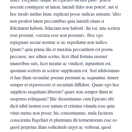
nocenti contingere ut lateat, latendi fides non potest', aut si
hoc modo melius hunc explicari posse iudicas sensum: 'ideo
non prodest latere peccantibus quia latendi etiam si
felicitatem habent, fiduciam non habent'. Ita est, tuta scelera
esse possunt, <secura esse non possunt>. Hoc ego
repugnare sectae nostrae si sic expediatur non iudico.
Quare? quia prima illa et maxima peccantium est poena
peccasse, nec ullum scelus, licet illud fortuna exornet
muneribus suis, licet tueatur ac vindicet, inpunitum est,
quoniam sceleris in scelere supplicium est. Sed nihilominus
et hae illam secundae poenae premunt ac sequuntur, timere
semper et expavescere et securitati diffidere. Quare ego hoc
supplicio nequitiam liberem? quare non semper illam in
suspenso relinquam? Illic dissentiamus cum Epicuro ubi
dicit nihil iustum esse natura et crimina vitanda esse quia
vitari metus non posse: hic consentiamus, mala facinora
conscientia flagellari et plurimum illi tormentorum esse eo
quod perpetua illam sollicitudo urget ac verberat, quod