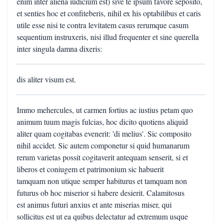
enim inter aliena iudicium est) sive te ipsum favore seposito,
et senties hoc et confiteberis, nihil ex his optabilibus et caris
utile esse nisi te contra levitatem casus rerumque casum
sequentium instruxeris, nisi illud frequenter et sine querella
inter singula damna dixeris:
dis aliter visum est.
Immo mehercules, ut carmen fortius ac iustius petam quo
animum tuum magis fulcias, hoc dicito quotiens aliquid
aliter quam cogitabas evenerit: 'di melius'. Sic composito
nihil accidet. Sic autem componetur si quid humanarum
rerum varietas possit cogitaverit antequam senserit, si et
liberos et coniugem et patrimonium sic habuerit
tamquam non utique semper habiturus et tamquam non
futurus ob hoc miserior si habere desierit. Calamitosus
est animus futuri anxius et ante miserias miser, qui
sollicitus est ut ea quibus delectatur ad extremum usque