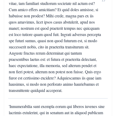
15
vitae, tam familiari studiorum societate nil actum est?
Cum amico effers amicitiam? Et quid doles amisisse, si
habuisse non prodest? Mihi crede, magna pars ex iis
quos amavimus, licet ipsos casus abstulerit, apud nos
manet; nostrum est quod praeterit tempus nec quicquam
est loco tutiore quam quod fuit. Ingrati adversus percepta
spe futuri sumus, quasi non quod futurum est, si modo
successerit nobis, cito in praeterita transiturum sit.
Anguste fructus rerum determinat qui tantum
praesentibus laetus est: et futura et praeterita delectant,
haec expectatione, illa memoria, sed alterum pendet et
non fieri potest, alterum non potest non fuisse. Quis ergo
furor est certissimo excidere? Adquiescamus iis quae iam
hausimus, si modo non perforato animo hauriebamus et
transmittente quidquid acceperat.
'Innumerabilia sunt exempla eorum qui liberos iuvenes sine
lacrimis extulerint, qui in senatum aut in aliquod publicum