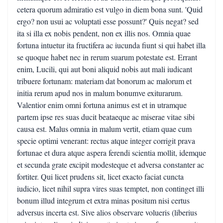
cetera quorum admiratio est vulgo in diem bona sunt. 'Quid
ergo? non usui ac voluptati esse possunt?' Quis negat? sed
ita si illa ex nobis pendent, non ex illis nos. Omnia quae
fortuna intuetur ita fructifera ac iucunda fiunt si qui habet illa
se quoque habet nec in rerum suarum potestate est. Errant
enim, Lucili, qui aut boni aliquid nobis aut mali iudicant
tribuere fortunam: materiam dat bonorum ac malorum et
initia rerum apud nos in malum bonumve exiturarum.
Valentior enim omni fortuna animus est et in utramque
partem ipse res suas ducit beataeque ac miserae vitae sibi
causa est. Malus omnia in malum vertit, etiam quae cum
specie optimi venerant: rectus atque integer corrigit prava
fortunae et dura atque aspera ferendi scientia mollit, idemque
et secunda grate excipit modesteque et adversa constanter ac
fortiter. Qui licet prudens sit, licet exacto faciat cuncta
iudicio, licet nihil supra vires suas temptet, non continget illi
bonum illud integrum et extra minas positum nisi certus
adversus incerta est. Sive alios observare volueris (liberius