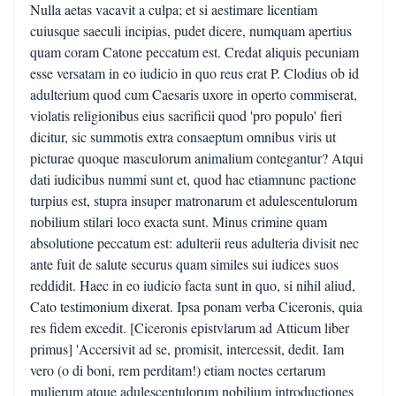
Nulla aetas vacavit a culpa; et si aestimare licentiam
cuiusque saeculi incipias, pudet dicere, numquam apertius
quam coram Catone peccatum est. Credat aliquis pecuniam
esse versatam in eo iudicio in quo reus erat P. Clodius ob id
adulterium quod cum Caesaris uxore in operto commiserat,
violatis religionibus eius sacrificii quod 'pro populo' fieri
dicitur, sic summotis extra consaeptum omnibus viris ut
picturae quoque masculorum animalium contegantur? Atqui
dati iudicibus nummi sunt et, quod hac etiamnunc pactione
turpius est, stupra insuper matronarum et adulescentulorum
nobilium stilari loco exacta sunt. Minus crimine quam
absolutione peccatum est: adulterii reus adulteria divisit nec
ante fuit de salute securus quam similes sui iudices suos
reddidit. Haec in eo iudicio facta sunt in quo, si nihil aliud,
Cato testimonium dixerat. Ipsa ponam verba Ciceronis, quia
res fidem excedit. [Ciceronis epistvlarum ad Atticum liber
primus] 'Accersivit ad se, promisit, intercessit, dedit. Iam
vero (o di boni, rem perditam!) etiam noctes certarum
mulierum atque adulescentulorum nobilium introductiones