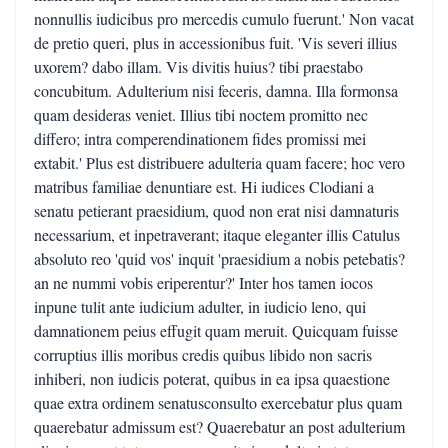
nonnullis iudicibus pro mercedis cumulo fuerunt.' Non vacat
de pretio queri, plus in accessionibus fuit. 'Vis severi illius
uxorem? dabo illam. Vis divitis huius? tibi praestabo
concubitum. Adulterium nisi feceris, damna. Illa formonsa
quam desideras veniet. Illius tibi noctem promitto nec
differo; intra comperendinationem fides promissi mei
extabit.' Plus est distribuere adulteria quam facere; hoc vero
matribus familiae denuntiare est. Hi iudices Clodiani a
senatu petierant praesidium, quod non erat nisi damnaturis
necessarium, et inpetraverant; itaque eleganter illis Catulus
absoluto reo 'quid vos' inquit 'praesidium a nobis petebatis?
an ne nummi vobis eriperentur?' Inter hos tamen iocos
inpune tulit ante iudicium adulter, in iudicio leno, qui
damnationem peius effugit quam meruit. Quicquam fuisse
corruptius illis moribus credis quibus libido non sacris
inhiberi, non iudicis poterat, quibus in ea ipsa quaestione
quae extra ordinem senatusconsulto exercebatur plus quam
quaerebatur admissum est? Quaerebatur an post adulterium