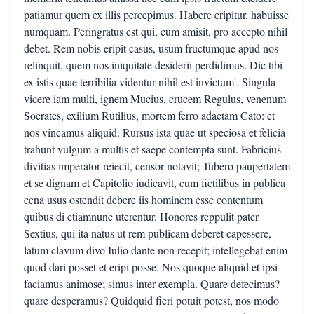
patiamur quem ex illis percepimus. Habere eripitur, habuisse
numquam. Peringratus est qui, cum amisit, pro accepto nihil
debet. Rem nobis eripit casus, usum fructumque apud nos
relinquit, quem nos iniquitate desiderii perdidimus. Dic tibi
ex istis quae terribilia videntur nihil est invictum'. Singula
vicere iam multi, ignem Mucius, crucem Regulus, venenum
Socrates, exilium Rutilius, mortem ferro adactam Cato: et
nos vincamus aliquid. Rursus ista quae ut speciosa et felicia
trahunt vulgum a multis et saepe contempta sunt. Fabricius
divitias imperator reiecit, censor notavit; Tubero paupertatem
et se dignam et Capitolio iudicavit, cum fictilibus in publica
cena usus ostendit debere iis hominem esse contentum
quibus di etiamnunc uterentur. Honores reppulit pater
Sextius, qui ita natus ut rem publicam deberet capessere,
latum clavum divo Iulio dante non recepit; intellegebat enim
quod dari posset et eripi posse. Nos quoque aliquid et ipsi
faciamus animose; simus inter exempla. Quare defecimus?
quare desperamus? Quidquid fieri potuit potest, nos modo