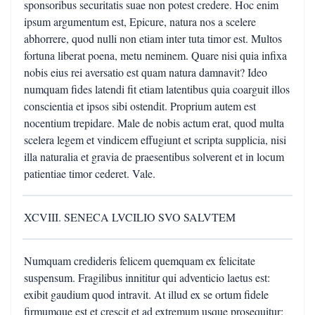
sponsoribus securitatis suae non potest credere. Hoc enim
ipsum argumentum est, Epicure, natura nos a scelere
abhorrere, quod nulli non etiam inter tuta timor est. Multos
fortuna liberat poena, metu neminem. Quare nisi quia infixa
nobis eius rei aversatio est quam natura damnavit? Ideo
numquam fides latendi fit etiam latentibus quia coarguit illos
conscientia et ipsos sibi ostendit. Proprium autem est
nocentium trepidare. Male de nobis actum erat, quod multa
scelera legem et vindicem effugiunt et scripta supplicia, nisi
illa naturalia et gravia de praesentibus solverent et in locum
patientiae timor cederet. Vale.
XCVIII. SENECA LVCILIO SVO SALVTEM
Numquam credideris felicem quemquam ex felicitate
suspensum. Fragilibus innititur qui adventicio laetus est:
exibit gaudium quod intravit. At illud ex se ortum fidele
firmumque est et crescit et ad extremum usque prosequitur: