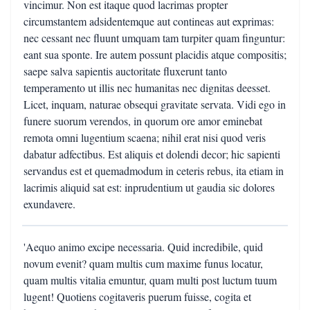
vincimur. Non est itaque quod lacrimas propter
circumstantem adsidentemque aut contineas aut exprimas:
nec cessant nec fluunt umquam tam turpiter quam finguntur:
eant sua sponte. Ire autem possunt placidis atque compositis;
saepe salva sapientis auctoritate fluxerunt tanto
temperamento ut illis nec humanitas nec dignitas deesset.
Licet, inquam, naturae obsequi gravitate servata. Vidi ego in
funere suorum verendos, in quorum ore amor eminebat
remota omni lugentium scaena; nihil erat nisi quod veris
dabatur adfectibus. Est aliquis et dolendi decor; hic sapienti
servandus est et quemadmodum in ceteris rebus, ita etiam in
lacrimis aliquid sat est: inprudentium ut gaudia sic dolores
exundavere.
'Aequo animo excipe necessaria. Quid incredibile, quid
novum evenit? quam multis cum maxime funus locatur,
quam multis vitalia emuntur, quam multi post luctum tuum
lugent! Quotiens cogitaveris puerum fuisse, cogita et