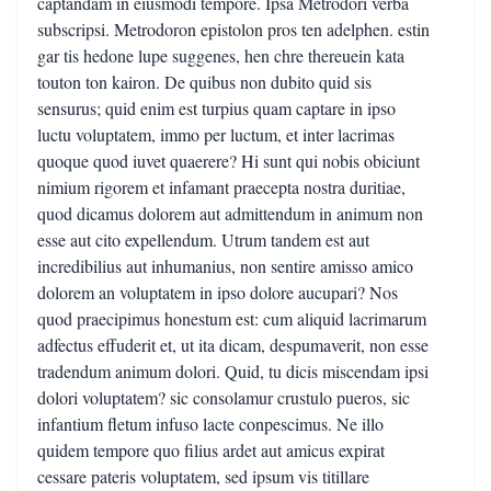
captandam in eiusmodi tempore. Ipsa Metrodori verba
subscripsi. Metrodoron epistolon pros ten adelphen. estin
gar tis hedone lupe suggenes, hen chre thereuein kata
touton ton kairon. De quibus non dubito quid sis
sensurus; quid enim est turpius quam captare in ipso
luctu voluptatem, immo per luctum, et inter lacrimas
quoque quod iuvet quaerere? Hi sunt qui nobis obiciunt
nimium rigorem et infamant praecepta nostra duritiae,
quod dicamus dolorem aut admittendum in animum non
esse aut cito expellendum. Utrum tandem est aut
incredibilius aut inhumanius, non sentire amisso amico
dolorem an voluptatem in ipso dolore aucupari? Nos
quod praecipimus honestum est: cum aliquid lacrimarum
adfectus effuderit et, ut ita dicam, despumaverit, non esse
tradendum animum dolori. Quid, tu dicis miscendam ipsi
dolori voluptatem? sic consolamur crustulo pueros, sic
infantium fletum infuso lacte conpescimus. Ne illo
quidem tempore quo filius ardet aut amicus expirat
cessare pateris voluptatem, sed ipsum vis titillare