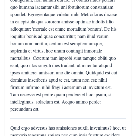
quo humana iactantur sibi uni fortuitorum constantiam
spondet. Egregie itaque videtur mihi Metrodorus dixisse
in ea epistula qua sororem amisso optimae indolis filio
adloquitur: 'mortale est omne mortalium bonum'. De his
loquitur bonis ad quae concurritur; nam illud verum
bonum non moritur, certum est sempiternumque,
sapientia et virtus; hoc unum contingit inmortale
mortalibus. Ceterum tam inprobi sunt tamque obliti quo
eant, quo illos singuli dies trudant, ut mirentur aliquid
ipsos amittere, amissuri uno die omnia. Quidquid est cui
dominus inscriberis apud te est, tuum non est; nihil
firmum infirmo, nihil fragili aeternum et invictum est.
Tam necesse est perire quam perdere et hoc ipsum, si
intellegimus, solacium est. Aequo animo perde:
pereundum est.
Quid ergo adversus has amissiones auxili invenimus? hoc, ut
memoria teneamus amissa nec cum ipsis fructum excidere