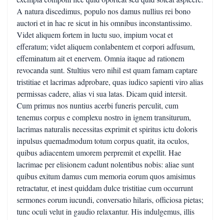
A natura discedimus, populo nos damus nullius rei bono
auctori et in hac re sicut in his omnibus inconstantissimo.
Videt aliquem fortem in luctu suo, impium vocat et
efferatum; videt aliquem conlabentem et corpori adfusum,
effeminatum ait et enervem. Omnia itaque ad rationem
revocanda sunt. Stultius vero nihil est quam famam captare
tristitiae et lacrimas adprobare, quas iudico sapienti viro alias
permissas cadere, alias vi sua latas. Dicam quid intersit.
Cum primus nos nuntius acerbi funeris perculit, cum
tenemus corpus e complexu nostro in ignem transiturum,
lacrimas naturalis necessitas exprimit et spiritus ictu doloris
inpulsus quemadmodum totum corpus quatit, ita oculos,
quibus adiacentem umorem perpremit et expellit. Hae
lacrimae per elisionem cadunt nolentibus nobis: aliae sunt
quibus exitum damus cum memoria eorum quos amisimus
retractatur, et inest quiddam dulce tristitiae cum occurrunt
sermones eorum iucundi, conversatio hilaris, officiosa pietas;
tunc oculi velut in gaudio relaxantur. His indulgemus, illis