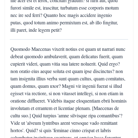
ille acer est et ferox, concitari gradum? si furit aut, quod
furori simile est, irascitur, turbatum esse corporis motum
nec ire sed ferri? Quanto hoc magis accidere ingenio
putas, quod totum animo permixtum est, ab illo fingitur,
illi paret, inde legem petit?
Quomodo Maecenas vixerit notius est quam ut narrari nunc
debeat quomodo ambulaverit, quam delicatus fuerit, quam
cupierit videri, quam vitia sua latere noluerit. Quid ergo?
non oratio eius aeque soluta est quam ipse discinctus? non
tam insignita illius verba sunt quam cultus, quam comitatus,
quam domus, quam uxor? Magni vir ingenii fuerat si illud
egisset via rectiore, si non vitasset intellegi, si non etiam in
oratione difflueret. Videbis itaque eloquentiam ebrii hominis
involutam et errantem et licentiae plenam. [Maecenas de
cultu suo.] Quid turpius 'amne silvisque ripa comantibus'?
Vide ut 'alveum lyntribus arent versoque vado remittant
hortos'. Quid? si quis 'feminae cinno crispat et labris
columbatur incipitque suspirans, ut cervice lassa fanantur