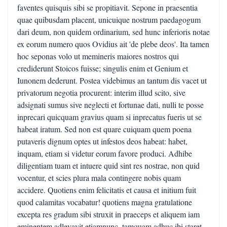
faventes quisquis sibi se propitiavit. Sepone in praesentia
quae quibusdam placent, unicuique nostrum paedagogum
dari deum, non quidem ordinarium, sed hunc inferioris notae
ex eorum numero quos Ovidius ait 'de plebe deos'. Ita tamen
hoc seponas volo ut memineris maiores nostros qui
crediderunt Stoicos fuisse; singulis enim et Genium et
Iunonem dederunt. Postea videbimus an tantum dis vacet ut
privatorum negotia procurent: interim illud scito, sive
adsignati sumus sive neglecti et fortunae dati, nulli te posse
inprecari quicquam gravius quam si inprecatus fueris ut se
habeat iratum. Sed non est quare cuiquam quem poena
putaveris dignum optes ut infestos deos habeat: habet,
inquam, etiam si videtur eorum favore produci. Adhibe
diligentiam tuam et intuere quid sint res nostrae, non quid
vocentur, et scies plura mala contingere nobis quam
accidere. Quotiens enim felicitatis et causa et initium fuit
quod calamitas vocabatur! quotiens magna gratulatione
excepta res gradum sibi struxit in praeceps et aliquem iam
eminentem adlevavit etiamnunc, tamquam adhuc ibi staret