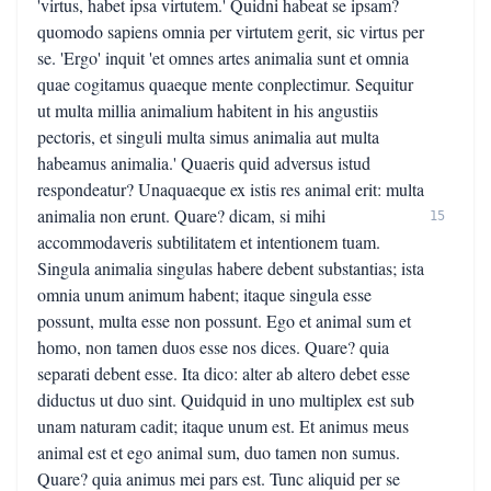
'virtus, habet ipsa virtutem.' Quidni habeat se ipsam?
quomodo sapiens omnia per virtutem gerit, sic virtus per
se. 'Ergo' inquit 'et omnes artes animalia sunt et omnia
quae cogitamus quaeque mente conplectimur. Sequitur
ut multa millia animalium habitent in his angustiis
pectoris, et singuli multa simus animalia aut multa
habeamus animalia.' Quaeris quid adversus istud
respondeatur? Unaquaeque ex istis res animal erit: multa
animalia non erunt. Quare? dicam, si mihi
15
accommodaveris subtilitatem et intentionem tuam.
Singula animalia singulas habere debent substantias; ista
omnia unum animum habent; itaque singula esse
possunt, multa esse non possunt. Ego et animal sum et
homo, non tamen duos esse nos dices. Quare? quia
separati debent esse. Ita dico: alter ab altero debet esse
diductus ut duo sint. Quidquid in uno multiplex est sub
unam naturam cadit; itaque unum est. Et animus meus
animal est et ego animal sum, duo tamen non sumus.
Quare? quia animus mei pars est. Tunc aliquid per se