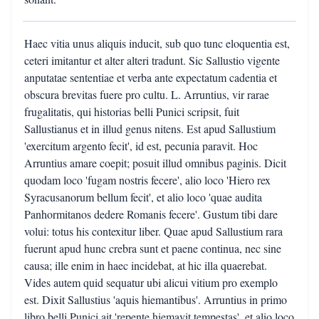
Haec vitia unus aliquis inducit, sub quo tunc eloquentia est,
ceteri imitantur et alter alteri tradunt. Sic Sallustio vigente
anputatae sententiae et verba ante expectatum cadentia et
obscura brevitas fuere pro cultu. L. Arruntius, vir rarae
frugalitatis, qui historias belli Punici scripsit, fuit
Sallustianus et in illud genus nitens. Est apud Sallustium
'exercitum argento fecit', id est, pecunia paravit. Hoc
Arruntius amare coepit; posuit illud omnibus paginis. Dicit
quodam loco 'fugam nostris fecere', alio loco 'Hiero rex
Syracusanorum bellum fecit', et alio loco 'quae audita
Panhormitanos dedere Romanis fecere'. Gustum tibi dare
volui: totus his contexitur liber. Quae apud Sallustium rara
fuerunt apud hunc crebra sunt et paene continua, nec sine
causa; ille enim in haec incidebat, at hic illa quaerebat.
Vides autem quid sequatur ubi alicui vitium pro exemplo
est. Dixit Sallustius 'aquis hiemantibus'. Arruntius in primo
libro belli Punici ait 'repente hiemavit tempestas', et alio loco