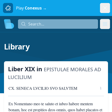
Dism
Play
Conexus →
Search...
Search...
Ope
Library
Liber XIX
in
EPISTULAE MORALES AD
LUCILIUM
CX. SENECA LVCILIO SVO SALVTEM
1
Ex Nomentano meo te saluto et iubeo habere mentem
bonam, hoc est propitios deos omnis, quos habet placatos et