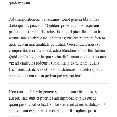
quidem vellit.
Ad compositionem transeamus. Quot genera tibi in hac
dabo quibus peccetur? Quidam praefractam et asperam
probant; disturbant de industria si quid placidius effluxit;
nolunt sine salebra esse iuncturam; virilem putant et fortem
quae aurem inaequalitate percutiat. Quorundam non est
compositio, modulatio est; adeo blanditur et molliter labitur.
Quid de illa loquar in qua verba differuntur et diu expectata
vix ad clausulas redeunt? Quid illa in exitu lenta, qualis
Ciceronis est, devexa et molliter detinens nec aliter quam
solet ad morem suum pedemque respondens?
Non tantum * * * in genere sententiarum vitium est, si
aut pusillae sunt et pueriles aut inprobae et plus ausae
quam pudore salvo licet, si floridae sunt et nimis dulces,
30
si in vanum exeunt et sine effectu nihil amplius quam
sonant.