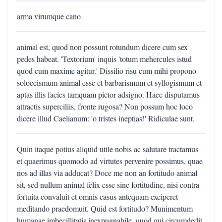
arma virumque cano
animal est, quod non possunt rotundum dicere cum sex
pedes habeat. 'Textorium' inquis 'totum mehercules istud
quod cum maxime agitur.' Dissilio risu cum mihi propono
soloecismum animal esse et barbarismum et syllogismum et
aptas illis facies tamquam pictor adsigno. Haec disputamus
attractis superciliis, fronte rugosa? Non possum hoc loco
dicere illud Caelianum: 'o tristes ineptias!' Ridiculae sunt.
Quin itaque potius aliquid utile nobis ac salutare tractamus
et quaerimus quomodo ad virtutes pervenire possimus, quae
nos ad illas via adducat? Doce me non an fortitudo animal
sit, sed nullum animal felix esse sine fortitudine, nisi contra
fortuita convaluit et omnis casus antequam exciperet
meditando praedomuit. Quid est fortitudo? Munimentum
humanae imbecillitatis inexpugnabile, quod qui circumdedit