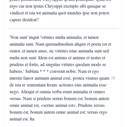
ergo cur non ipsius Chrysippi exemplo sibi quisque se
vindicet et ista tot animalia quot mundus ipse non potest
capere derideat?
'Non sunt' inquit 'virtutes multa animalia, et tamen
animalia sunt. Nam quemadmodum aliquis et poeta est et
orator, et tamen unus, sic virtutes istae animalia sunt sed
multa non sunt. Idem est animus et animus et iustus et
prudens et fortis, ad singulas virtutes quodam modo se
habens.' Sublata * * * convenit nobis. Nam et ego
interim fateor animum animal esse, postea visurus quam
20
de ista re sententiam feram: actiones eius animalia esse
nego. Alioqui et omnia verba erunt animalia et omnes
versus. Nam si prudens sermo bonum est, bonum autem
omne animal est, <sermo animal est>. Prudens versus
bonum est, bonum autem omne animal est; versus ergo
animal est. Ita