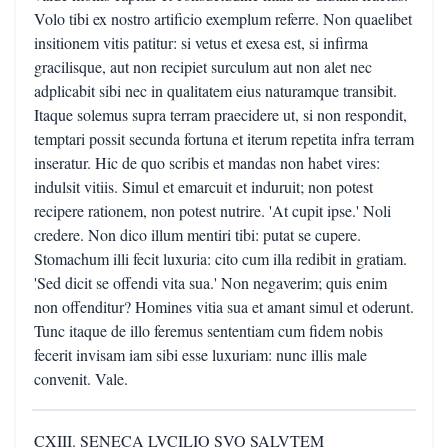
Volo tibi ex nostro artificio exemplum referre. Non quaelibet
insitionem vitis patitur: si vetus et exesa est, si infirma
gracilisque, aut non recipiet surculum aut non alet nec
adplicabit sibi nec in qualitatem eius naturamque transibit.
Itaque solemus supra terram praecidere ut, si non respondit,
temptari possit secunda fortuna et iterum repetita infra terram
inseratur. Hic de quo scribis et mandas non habet vires:
indulsit vitiis. Simul et emarcuit et induruit; non potest
recipere rationem, non potest nutrire. 'At cupit ipse.' Noli
credere. Non dico illum mentiri tibi: putat se cupere.
Stomachum illi fecit luxuria: cito cum illa redibit in gratiam.
'Sed dicit se offendi vita sua.' Non negaverim; quis enim
non offenditur? Homines vitia sua et amant simul et oderunt.
Tunc itaque de illo feremus sententiam cum fidem nobis
fecerit invisam iam sibi esse luxuriam: nunc illis male
convenit. Vale.
CXIII. SENECA LVCILIO SVO SALVTEM