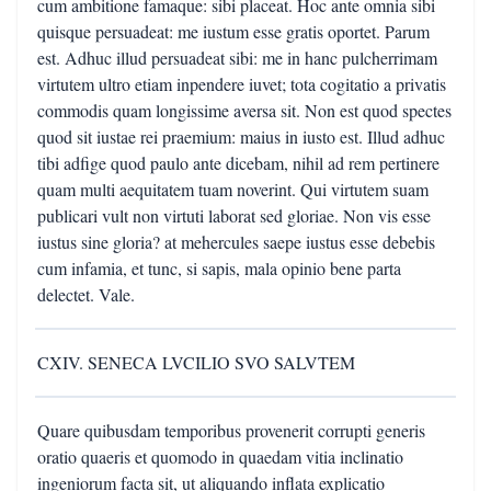
cum ambitione famaque: sibi placeat. Hoc ante omnia sibi
quisque persuadeat: me iustum esse gratis oportet. Parum
est. Adhuc illud persuadeat sibi: me in hanc pulcherrimam
virtutem ultro etiam inpendere iuvet; tota cogitatio a privatis
commodis quam longissime aversa sit. Non est quod spectes
quod sit iustae rei praemium: maius in iusto est. Illud adhuc
tibi adfige quod paulo ante dicebam, nihil ad rem pertinere
quam multi aequitatem tuam noverint. Qui virtutem suam
publicari vult non virtuti laborat sed gloriae. Non vis esse
iustus sine gloria? at mehercules saepe iustus esse debebis
cum infamia, et tunc, si sapis, mala opinio bene parta
delectet. Vale.
CXIV. SENECA LVCILIO SVO SALVTEM
Quare quibusdam temporibus provenerit corrupti generis
oratio quaeris et quomodo in quaedam vitia inclinatio
ingeniorum facta sit, ut aliquando inflata explicatio