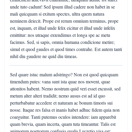
unde tuto cadunt! Sed ipsum illud cadere non habet in se
mali quicquam si exitum spectes, ultra quem natura
neminem deiecit. Prope est rerum omnium terminus, prope
est, inquam, et illud unde felix eicitur et illud unde infelix
emittitur: nos utraque extendimus et longa spe ac metu
facimus. Sed, si sapis, omnia humana condicione metire;
simul et quod gaudes et quod times contrahe. Est autem tanti
nihil diu gaudere ne quid diu timeas.
Sed quare istuc malum adstringo? Non est quod quicquam
timendum putes: vana sunt ista quae nos movent, quae
attonitos habent. Nemo nostrum quid veri esset excussit, sed
metum alter alteri tradidit; nemo ausus est ad id quo
perturbabatur accedere et naturam ac bonum timoris sui
nosse. Itaque res falsa et inanis habet adhuc fidem quia non
coarguitur. Tanti putemus oculos intendere: iam apparebit
quam brevia, quam incerta, quam tuta timeantur. Talis est
animorum nostrorum confusio qualis Lucretio visa est: