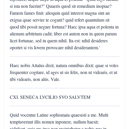
si ista non fuerint?" Quaeris quod sit remedium inopiae?
Famem fames finit: alioquin quid interest magna sint an
exigua quae servire te cogant? quid refert quantulum sit
quod tibi possit negare fortuna? Haec ipsa aqua et polenta in
alienum arbitrium cadit; liber est autem non in quem parum
licet fortunae, sed in quem nihil. Ita est: nihil desideres
oportet si vis Iovem provocare nihil desiderantem.'
Haec nobis Attalus dixit, natura omnibus dixit; quae si voles
frequenter cogitare, id ages ut sis felix, non ut videaris, et ut
tibi videaris, non aliis. Vale.
CXI. SENECA LVCILIO SVO SALVTEM
Quid vocentur Latine sophismata quaesisti a me. Multi
temptaverunt illis nomen inponere, nullum haesit;
videlicet, quia res ipsa non recipiebatur a nobis nec in