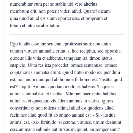
numerabitur cum per se stabit; ubi vero alterius
membrum erit, non poterit videri aliud. Quare? dicam:
quia quod aliud est suum oportet esse et proprium et
totum et intra se absolutum.
Ego in alia esse me sententia professus sum; non enim
tantum virtutes animalia erunt, si hoc recipitur, sed opposita
quoque illis vitia et adfectus, tamquam ira, timor, luctus,
suspicio. Ultra res ista procedet: omnes sententiae, omnes
cogitationes animalia erunt. Quod nullo modo recipiendum
est; non enim quidquid ab homine fit homo est. 'Iustitia quid
est?' inquit. Animus quodam modo se habens. 'Itaque si
animus animal est, et iustitia.' Minime; haec enim habitus
animi est et quaedam vis. Idem animus in varias figuras
convertitur et non totiens animal aliud est quotiens aliud
facit; nec illud quod fit ab animo animal est. <Si> iustitia
animal est, <si> fortitudo, si ceterae virtutes, utrum desinunt
esse animalia subinde aut rursus incipiunt, an semper sunt?