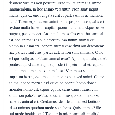
desinere virtutes non possunt. Ergo multa animalia, immo
innumerabilia, in hoc animo versantur. 'Non sunt' inquit
'multa, quia ex uno religata sunt et partes unius ac membra
sunt.' Talem ergo faciem animi nobis proponimus qualis est
hydrae multa habentis capita, quorum unumquodque per se
pugnat, per se nocet. Atqui nullum ex illis capitibus animal
est, sed animalis caput: ceterum ipsa unum animal est.
Nemo in Chimaera leonem animal esse dixit aut draconem:
hae partes erant eius; partes autem non sunt animalia. Quid
est quo colligas iustitiam animal esse? 'Agit' inquit 'aliquid et
prodest; quod autem agit et prodest impetum habet; <quod
autem impetum habet> animal est.' Verum est si suum
impetum habet; <suum autem non habet> sed animi. Omne
animal donec moriatur id est quod coepit: homo donec
moriatur homo est, equus equus, canis canis; transire in
aliud non potest. Iustitia, id est animus quodam modo se
habens, animal est. Credamus: deinde animal est fortitudo,
id est animus quodam modo se habens. Quis animus? ille
qui modo iustitia erat? Tenetur in priore animali, in aliud