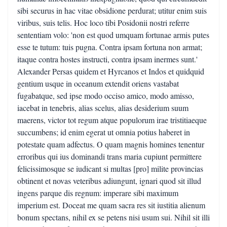
sibi securus in hac vitae obsidione perdurat; utitur enim suis
viribus, suis telis. Hoc loco tibi Posidonii nostri referre
sententiam volo: 'non est quod umquam fortunae armis putes
esse te tutum: tuis pugna. Contra ipsam fortuna non armat;
itaque contra hostes instructi, contra ipsam inermes sunt.'
Alexander Persas quidem et Hyrcanos et Indos et quidquid
gentium usque in oceanum extendit oriens vastabat
fugabatque, sed ipse modo occiso amico, modo amisso,
iacebat in tenebris, alias scelus, alias desiderium suum
maerens, victor tot regum atque populorum irae tristitiaeque
succumbens; id enim egerat ut omnia potius haberet in
potestate quam adfectus. O quam magnis homines tenentur
erroribus qui ius dominandi trans maria cupiunt permittere
felicissimosque se iudicant si multas [pro] milite provincias
obtinent et novas veteribus adiungunt, ignari quod sit illud
ingens parque dis regnum: imperare sibi maximum
imperium est. Doceat me quam sacra res sit iustitia alienum
bonum spectans, nihil ex se petens nisi usum sui. Nihil sit illi