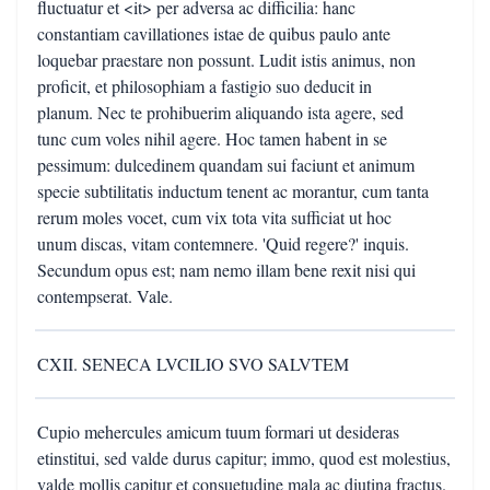
fluctuatur et <it> per adversa ac difficilia: hanc
constantiam cavillationes istae de quibus paulo ante
loquebar praestare non possunt. Ludit istis animus, non
proficit, et philosophiam a fastigio suo deducit in
planum. Nec te prohibuerim aliquando ista agere, sed
tunc cum voles nihil agere. Hoc tamen habent in se
pessimum: dulcedinem quandam sui faciunt et animum
specie subtilitatis inductum tenent ac morantur, cum tanta
rerum moles vocet, cum vix tota vita sufficiat ut hoc
unum discas, vitam contemnere. 'Quid regere?' inquis.
Secundum opus est; nam nemo illam bene rexit nisi qui
contempserat. Vale.
CXII. SENECA LVCILIO SVO SALVTEM
Cupio mehercules amicum tuum formari ut desideras
etinstitui, sed valde durus capitur; immo, quod est molestius,
valde mollis capitur et consuetudine mala ac diutina fractus.