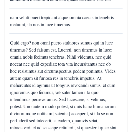
nam veluti pueri trepidant atque omnia caecis in tenebris
metuunt, ita nos in luce timemus.
Quid ergo? non omni puero stultiores sumus qui in luce
timemus? Sed falsum est, Lucreti, non timemus in luce:
omnia nobis fecimus tenebras. Nihil videmus, nec quid
noceat nec quid expediat; tota vita incursitamus nec ob
hoc resistimus aut circumspectius pedem ponimus. Vides
autem quam sit furiosa res in tenebris impetus. At
mehercules id agimus ut longius revocandi simus, et cum
ignoremus quo feramur, velociter tamen illo quo
intendimus perseveramus. Sed lucescere, si velimus,
potest. Uno autem modo potest, si quis hanc humanorum
divinorumque notitiam [scientia] acceperit, si illa se non
perfuderit sed infecerit, si eadem, quamvis sciat,
retractaverit et ad se saepe rettulerit, si quaesierit quae sint