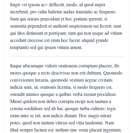
fingit ~et ignota ac~ deflectit, modo, id quod nuper
increbruit, pro cultu habetur audax translatio ac frequens.
Sunt qui sensus praecidant et hoc gratiam sperent, si
sententia pependerit et audienti suspicionem sui fecerit; sunt
qui illos detineant et porrigant; sunt qui non usque ad vitium
accedant (necesse est enim hoc facere aliquid grande
temptanti) sed qui ipsum vitium ament.
Itaque ubicumque videris orationem corruptam placere, ibi
mores quoque a recto descivisse non erit dubium. Quomodo
conviviorum luxuria, quomodo vestium aegrae civitatis
indicia sunt, sic orationis licentia, si modo frequens est,
ostendit animos quoque a quibus verba exeunt procidisse.
Mirari quidem non debes corrupta excipi non tantum a
corona sordidiore sed ab hac quoque turba cultiore; togis
enim inter se isti, non iudicis distant. Hoc magis mirari
potes, quod non tantum vitiosa sed vitia laudentur. Nam
illud semper factum est: nullum sine venia placuit ingenium.