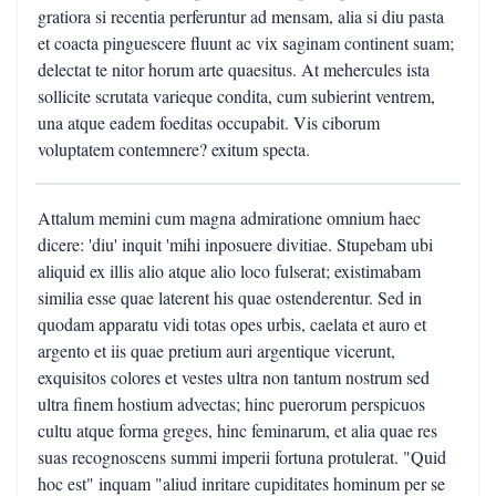
gratiora si recentia perferuntur ad mensam, alia si diu pasta
et coacta pinguescere fluunt ac vix saginam continent suam;
delectat te nitor horum arte quaesitus. At mehercules ista
sollicite scrutata varieque condita, cum subierint ventrem,
una atque eadem foeditas occupabit. Vis ciborum
voluptatem contemnere? exitum specta.
Attalum memini cum magna admiratione omnium haec
dicere: 'diu' inquit 'mihi inposuere divitiae. Stupebam ubi
aliquid ex illis alio atque alio loco fulserat; existimabam
similia esse quae laterent his quae ostenderentur. Sed in
quodam apparatu vidi totas opes urbis, caelata et auro et
argento et iis quae pretium auri argentique vicerunt,
exquisitos colores et vestes ultra non tantum nostrum sed
ultra finem hostium advectas; hinc puerorum perspicuos
cultu atque forma greges, hinc feminarum, et alia quae res
suas recognoscens summi imperii fortuna protulerat. "Quid
hoc est" inquam "aliud inritare cupiditates hominum per se