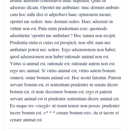
deinde adsensio confirmavit hunc impetum. Quid sit
adsensio dicam. Oportet me ambulare: tunc demum ambulo
cum hoc mihi dixi et adprobavi hanc opinionem meam;
oportet me sedere: tunc demum sedeo. Haec adsensio in
virtute non est. Puta enim prudentiam esse: quomodo
adsentietur 'oportet me ambulare'? Hoc natura non recipit.
Prudentia enim ei cuius est prospicit, non sibi; nam nec
ambulare potest nec sedere. Ergo adsensionem non habet;
quod adsensionem non habet rationale animal non est.
Virtus si animal est, rationale est; rationale autem non est;
ergo nec animal. Si virtus animal est, virtus autem bonum
omnest, omne bonum animal est. Hoc nostri fatentur. Patrem
servare bonum est, et sententiam prudenter in senatu dicere
bonum est, et iuste decernere bonum est; ergo et patrem
servare animal est et prudenter sententiam dicere animal est.
Eo usque res ~exegit~ ut risum tenere non possis: prudenter
tacere bonum est, <* * * cenare bonum est>; ita et tacere et
cenare animal est.