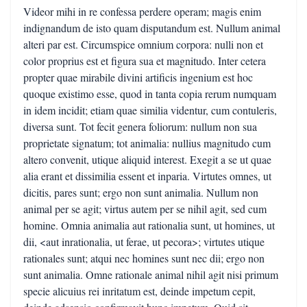
Videor mihi in re confessa perdere operam; magis enim
indignandum de isto quam disputandum est. Nullum animal
alteri par est. Circumspice omnium corpora: nulli non et
color proprius est et figura sua et magnitudo. Inter cetera
propter quae mirabile divini artificis ingenium est hoc
quoque existimo esse, quod in tanta copia rerum numquam
in idem incidit; etiam quae similia videntur, cum contuleris,
diversa sunt. Tot fecit genera foliorum: nullum non sua
proprietate signatum; tot animalia: nullius magnitudo cum
altero convenit, utique aliquid interest. Exegit a se ut quae
alia erant et dissimilia essent et inparia. Virtutes omnes, ut
dicitis, pares sunt; ergo non sunt animalia. Nullum non
animal per se agit; virtus autem per se nihil agit, sed cum
homine. Omnia animalia aut rationalia sunt, ut homines, ut
dii, <aut inrationalia, ut ferae, ut pecora>; virtutes utique
rationales sunt; atqui nec homines sunt nec dii; ergo non
sunt animalia. Omne rationale animal nihil agit nisi primum
specie alicuius rei inritatum est, deinde impetum cepit,