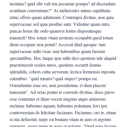
incitatas? quid sibi vult ista pecuniae pompa? ad discendam
avaritiam convenimus?" At mehercules minus cupiditatis
istinc effero quam adtuleram. Contempsi divitias, non quia
supervacuae sed quia pusillae sunt. Vidistine quam intra
paucas horas ille ordo quamvis lentus dispositusque
transierit? Hoc totam vitam nostram occupabit quod totum
diem occupare non potuit? Accessit illud quoque: tam
supervacuae mihi visae sunt habentibus quam fuerunt
spectantibus. Hoc itaque ipse mihi dico quotiens tale aliquid
praestrinxerit oculos meos, quotiens occurrit domus
splendida, cohors culta servorum, lectica formonsis inposita
calonibus: "quid miraris? quid stupes? pompa est.
Ostenduntur istae res, non possidentur, et dum placent
transeunt". Ad veras potius te converte divitias; disce parvo
esse contentus et illam vocem magnus atque animosus
exclama: habemus aquam, habemus polentam; Iovi ipsi
controversiam de felicitate faciamus. Faciamus, oro te, etiam
si ista defuerint; turpe est beatam vitam in auro et argento
reponere, aeque turpe in aqua et polenta. "Quid ergo faciam