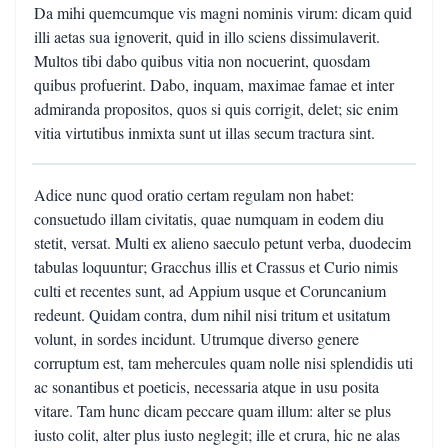
Da mihi quemcumque vis magni nominis virum: dicam quid
illi aetas sua ignoverit, quid in illo sciens dissimulaverit.
Multos tibi dabo quibus vitia non nocuerint, quosdam
quibus profuerint. Dabo, inquam, maximae famae et inter
admiranda propositos, quos si quis corrigit, delet; sic enim
vitia virtutibus inmixta sunt ut illas secum tractura sint.
Adice nunc quod oratio certam regulam non habet:
consuetudo illam civitatis, quae numquam in eodem diu
stetit, versat. Multi ex alieno saeculo petunt verba, duodecim
tabulas loquuntur; Gracchus illis et Crassus et Curio nimis
culti et recentes sunt, ad Appium usque et Coruncanium
redeunt. Quidam contra, dum nihil nisi tritum et usitatum
volunt, in sordes incidunt. Utrumque diverso genere
corruptum est, tam mehercules quam nolle nisi splendidis uti
ac sonantibus et poeticis, necessaria atque in usu posita
vitare. Tam hunc dicam peccare quam illum: alter se plus
iusto colit, alter plus iusto neglegit; ille et crura, hic ne alas