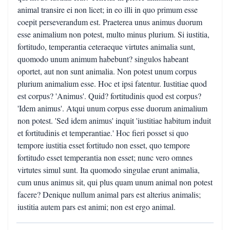
animal transire ei non licet; in eo illi in quo primum esse
coepit perseverandum est. Praeterea unus animus duorum
esse animalium non potest, multo minus plurium. Si iustitia,
fortitudo, temperantia ceteraeque virtutes animalia sunt,
quomodo unum animum habebunt? singulos habeant
oportet, aut non sunt animalia. Non potest unum corpus
plurium animalium esse. Hoc et ipsi fatentur. Iustitiae quod
est corpus? 'Animus'. Quid? fortitudinis quod est corpus?
'Idem animus'. Atqui unum corpus esse duorum animalium
non potest. 'Sed idem animus' inquit 'iustitiae habitum induit
et fortitudinis et temperantiae.' Hoc fieri posset si quo
tempore iustitia esset fortitudo non esset, quo tempore
fortitudo esset temperantia non esset; nunc vero omnes
virtutes simul sunt. Ita quomodo singulae erunt animalia,
cum unus animus sit, qui plus quam unum animal non potest
facere? Denique nullum animal pars est alterius animalis;
iustitia autem pars est animi; non est ergo animal.