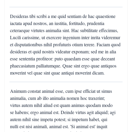
Desideras tibi scribi a me quid sentiam de hac quaestione
iactata apud nostros, an iustitia, fortitudo, prudentia
ceteraeque virtutes animalia sint. Hac subtilitate effecimus,
Lucili carissime, ut exercere ingenium inter inrita videremur
et disputationibus nihil profuturis otium terere. Faciam quod
desideras et quid nostris videatur exponam; sed me in alia
esse sententia profiteor: puto quaedam esse quae deceant
phaecasiatum palliatumque. Quae sint ergo quae antiquos
moverint vel quae sint quae antiqui moverint dicam.
Animum constat animal esse, cum ipse efficiat ut simus
animalia, cum ab illo animalia nomen hoc traxerint;
virtus autem nihil aliud est quam animus quodam modo
se habens; ergo animal est. Deinde virtus agit aliquid; agi
autem nihil sine impetu potest; si impetum habet, qui
nulli est nisi animali, animal est. 'Si animal est' inquit