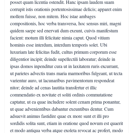
posset quam licentia ostendit. Hanc ipsam laudem suam
corrupit istis orationis portentosissimae delicis; apparet enim
mollem fuisse, non mitem. Hoc istae ambages
compositionis, hoc verba transversa, hoc sensus miri, magni
quidem saepe sed enervati dum exeunt, cuivis manifestum
facient: motum illi felicitate nimia caput. Quod vitium
hominis esse interdum, interdum temporis solet. Ubi
luxuriam late felicitas fudit, cultus primum corporum esse
diligentior incipit; deinde supellectili laboratur; deinde in
ipsas domos inpenditur cura ut in laxitatem ruris excurrant,
ut parietes advectis trans maria marmoribus fulgeant, ut tecta
varientur auro, ut lacunaribus pavimentorum respondeat
nitor; deinde ad cenas lautitia transfertur et illic
commendatio ex novitate et soliti ordinis commutatione
captatur, ut ea quae includere solent cenam prima ponantur,
ut quae advenientibus dabantur exeuntibus dentur. Cum
adsuevit animus fastidire quae ex more sunt et illi pro
sordidis solita sunt, etiam in oratione quod novum est quaerit
et modo antiqua verba atque exoleta revocat ac profert, modo