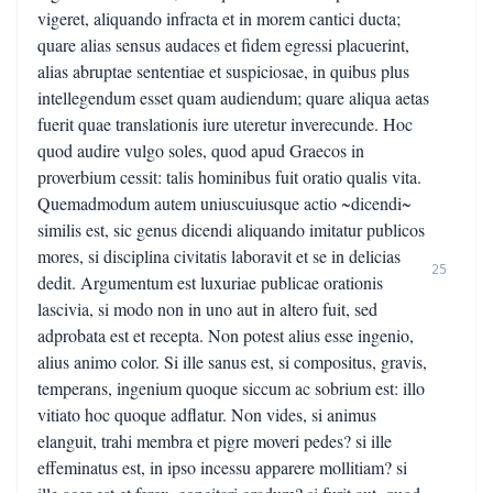
vigeret, aliquando infracta et in morem cantici ducta;
quare alias sensus audaces et fidem egressi placuerint,
alias abruptae sententiae et suspiciosae, in quibus plus
intellegendum esset quam audiendum; quare aliqua aetas
fuerit quae translationis iure uteretur inverecunde. Hoc
quod audire vulgo soles, quod apud Graecos in
proverbium cessit: talis hominibus fuit oratio qualis vita.
Quemadmodum autem uniuscuiusque actio ~dicendi~
similis est, sic genus dicendi aliquando imitatur publicos
mores, si disciplina civitatis laboravit et se in delicias
25
dedit. Argumentum est luxuriae publicae orationis
lascivia, si modo non in uno aut in altero fuit, sed
adprobata est et recepta. Non potest alius esse ingenio,
alius animo color. Si ille sanus est, si compositus, gravis,
temperans, ingenium quoque siccum ac sobrium est: illo
vitiato hoc quoque adflatur. Non vides, si animus
elanguit, trahi membra et pigre moveri pedes? si ille
effeminatus est, in ipso incessu apparere mollitiam? si