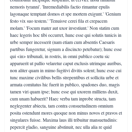
nemoris tyranni'. 'Inremediabilis factio rimantur epulis
lagonaque temptant domos et spe mortem exigunt.' 'Genium
festo vix suo testem.' 'Tenuisve cerei fila et crepacem
molam.' 'Focum mater aut uxor investiunt.' Non statim cum
haec legeris hoc tibi occurret, hunc esse qui solutis tunicis in
urbe semper incesserit (nam etiam cum absentis Caesaris
partibus fungeretur, signum a discincto petebatur); hunc esse
qui <in> tribunali, in rostris, in omni publico coetu sic
apparuerit ut pallio velaretur caput exclusis utrimque auribus,
non aliter quam in mimo fugitivi divitis solent; hunc esse cui
tunc maxime civilibus bellis strepentibus et sollicita urbe et
armata comitatus hic fuerit in publico, spadones duo, magis
tamen viri quam ipse; hunc esse qui uxorem milliens duxit,
cum unam habuerit? Haec verba tam inprobe structa, tam
neglegenter abiecta, tam contra consuetudinem omnium
posita ostendunt mores quoque non minus novos et pravos et
singulares fuisse. Maxima laus illi tribuitur mansuetudinis:
pepercit gladio, sanguine abstinuit, nec ulla alia re quid