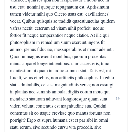
usu erat, nomini quoque repugnatum est. Aptissimum
tamen videtur mihi quo Cicero usus est: 'cavillationes'
vocat. Quibus quisquis se tradidit quaestiunculas quidem
vafras nectit, ceterum ad vitam nihil proficit: neque
fortior fit neque temperantior neque elatior. At ille qui
philosophiam in remedium suum exercuit ingens fit
animo, plenus fiduciae, inexsuperabilis et maior adeunti.
Quod in magnis evenit montibus, quorum proceritas
minus apparet longe intuentibus: cum accesseris, tunc
manifestum fit quam in arduo summa sint. Talis est, mi
Lucili, verus et rebus, non artificiis philosophus. In edito
stat, admirabilis, celsus, magnitudinis verae; non exsurgit
in plantas nec summis ambulat digitis eorum more qui
mendacio staturam adiuvant longioresque quam sunt
10
videri volunt; contentus est magnitudine sua. Quidni
contentus sit eo usque crevisse quo manus fortuna non
porrigit? Ergo et supra humana est et par sibi in omni
statu rerum, sive secundo cursu vita procedit, sive