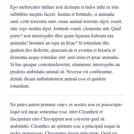
Ego mehercules titillare non desinam et ludos mihi ex istis
subtilibus ineptiis facere. Iustitia et fortitudo, si animalia
sunt, certe terrestria sunt; omne animal terrestre alget, esurit,
sitit; ergo iustitia alget, fortitudo esurit, clementia sitit. Quid
porro? non interrogabo illos quam figuram habeant ista
animalia? hominis an equi an ferae? Si rotundam illis
qualem deo dederint, quaeram an et avaritia et luxuria et
dementia aeque rotundae sint; sunt enim et ipsae animalia.
Si has quoque conrotundaverint, etiamnunc interrogabo an
prudens ambulatio animal sit. Necesse est confiteantur,
deinde dicant ambulationem animal esse et quidem
rotundum.
Ne putes autem primum <me> ex nostris non ex praescripto
loqui sed meae sententiae esse, inter Cleanthen et
discipulum eius Chrysippum non convenit quid sit
ambulatio. Cleanthes ait spiritum esse a principali usque in
pedes permissum, Chrysippus ipsum principale. Quid est