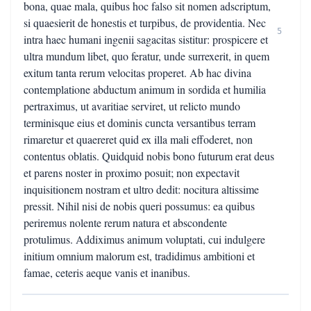
bona, quae mala, quibus hoc falso sit nomen adscriptum,
si quaesierit de honestis et turpibus, de providentia. Nec
5
intra haec humani ingenii sagacitas sistitur: prospicere et
ultra mundum libet, quo feratur, unde surrexerit, in quem
exitum tanta rerum velocitas properet. Ab hac divina
contemplatione abductum animum in sordida et humilia
pertraximus, ut avaritiae serviret, ut relicto mundo
terminisque eius et dominis cuncta versantibus terram
rimaretur et quaereret quid ex illa mali effoderet, non
contentus oblatis. Quidquid nobis bono futurum erat deus
et parens noster in proximo posuit; non expectavit
inquisitionem nostram et ultro dedit: nocitura altissime
pressit. Nihil nisi de nobis queri possumus: ea quibus
periremus nolente rerum natura et abscondente
protulimus. Addiximus animum voluptati, cui indulgere
initium omnium malorum est, tradidimus ambitioni et
famae, ceteris aeque vanis et inanibus.