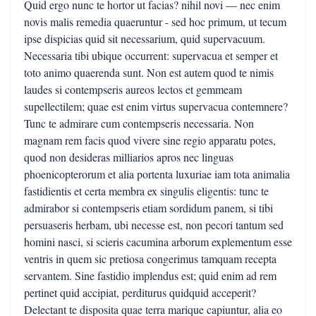
Quid ergo nunc te hortor ut facias? nihil novi — nec enim
novis malis remedia quaeruntur - sed hoc primum, ut tecum
ipse dispicias quid sit necessarium, quid supervacuum.
Necessaria tibi ubique occurrent: supervacua et semper et
toto animo quaerenda sunt. Non est autem quod te nimis
laudes si contempseris aureos lectos et gemmeam
supellectilem; quae est enim virtus supervacua contemnere?
Tunc te admirare cum contempseris necessaria. Non
magnam rem facis quod vivere sine regio apparatu potes,
quod non desideras milliarios apros nec linguas
phoenicopterorum et alia portenta luxuriae iam tota animalia
fastidientis et certa membra ex singulis eligentis: tunc te
admirabor si contempseris etiam sordidum panem, si tibi
persuaseris herbam, ubi necesse est, non pecori tantum sed
homini nasci, si scieris cacumina arborum explementum esse
ventris in quem sic pretiosa congerimus tamquam recepta
servantem. Sine fastidio implendus est; quid enim ad rem
pertinet quid accipiat, perditurus quidquid acceperit?
Delectant te disposita quae terra marique capiuntur, alia eo