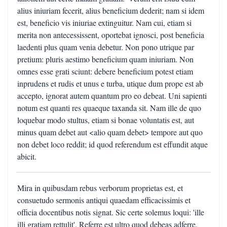
alius iniuriam fecerit, alius beneficium dederit; nam si idem
est, beneficio vis iniuriae extinguitur. Nam cui, etiam si
merita non antecessissent, oportebat ignosci, post beneficia
laedenti plus quam venia debetur. Non pono utrique par
pretium: pluris aestimo beneficium quam iniuriam. Non
omnes esse grati sciunt: debere beneficium potest etiam
inprudens et rudis et unus e turba, utique dum prope est ab
accepto, ignorat autem quantum pro eo debeat. Uni sapienti
notum est quanti res quaeque taxanda sit. Nam ille de quo
loquebar modo stultus, etiam si bonae voluntatis est, aut
minus quam debet aut <alio quam debet> tempore aut quo
non debet loco reddit; id quod referendum est effundit atque
abicit.
Mira in quibusdam rebus verborum proprietas est, et
consuetudo sermonis antiqui quaedam efficacissimis et
officia docentibus notis signat. Sic certe solemus loqui: 'ille
illi gratiam rettulit'. Referre est ultro quod debeas adferre.