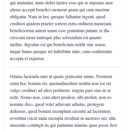
qui mutuatur, tanto debet laetior esse qui se maximo aere
alieno accepti benefici exonerat quam qui cum maxime
obligatur. Nam in hoc quoque falluntur ingrati, quod
creditori quidem praeter sortem extra ordinem numerant,
beneficiorum autem usum esse gratuitum putant: et illa
crescunt mora tantoque plus solvendum est quanto
tardius. Ingratus est qui beneficium reddit sine usura;
itaque huius quoque rei habebitur ratio, cum conferentur
accepta et expensa.
Omnia facienda sunt ut quam gratissimi simus. Nostrum
enim hoc bonum est, quemadmodum iustitia non est (ut
vulgo creditur) ad alios pertinens: magna pars eius in se
redit. Nemo non, cum alteri prodest, sibi profuit, non eo
nomine dico, quod volet adiuvare adiutus, protegere
defensus, quod bonum exemplum circuitu ad facientem
revertitur (sicut mala exempla recidunt in auctores nec ulla
miseratio contingit iis qui patiuntur iniurias quas posse fieri