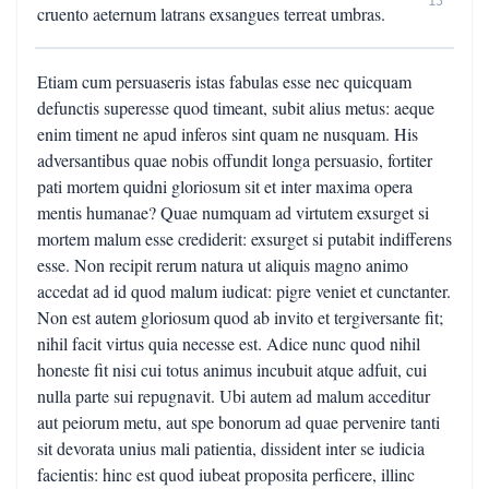
15
cruento aeternum latrans exsangues terreat umbras.
Etiam cum persuaseris istas fabulas esse nec quicquam
defunctis superesse quod timeant, subit alius metus: aeque
enim timent ne apud inferos sint quam ne nusquam. His
adversantibus quae nobis offundit longa persuasio, fortiter
pati mortem quidni gloriosum sit et inter maxima opera
mentis humanae? Quae numquam ad virtutem exsurget si
mortem malum esse crediderit: exsurget si putabit indifferens
esse. Non recipit rerum natura ut aliquis magno animo
accedat ad id quod malum iudicat: pigre veniet et cunctanter.
Non est autem gloriosum quod ab invito et tergiversante fit;
nihil facit virtus quia necesse est. Adice nunc quod nihil
honeste fit nisi cui totus animus incubuit atque adfuit, cui
nulla parte sui repugnavit. Ubi autem ad malum acceditur
aut peiorum metu, aut spe bonorum ad quae pervenire tanti
sit devorata unius mali patientia, dissident inter se iudicia
facientis: hinc est quod iubeat proposita perficere, illinc