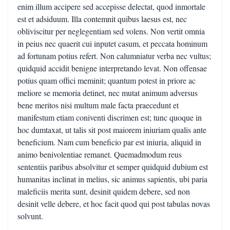
enim illum accipere sed accepisse delectat, quod inmortale
est et adsiduum. Illa contemnit quibus laesus est, nec
obliviscitur per neglegentiam sed volens. Non vertit omnia
in peius nec quaerit cui inputet casum, et peccata hominum
ad fortunam potius refert. Non calumniatur verba nec vultus;
quidquid accidit benigne interpretando levat. Non offensae
potius quam offici meminit; quantum potest in priore ac
meliore se memoria detinet, nec mutat animum adversus
bene meritos nisi multum male facta praecedunt et
manifestum etiam coniventi discrimen est; tunc quoque in
hoc dumtaxat, ut talis sit post maiorem iniuriam qualis ante
beneficium. Nam cum beneficio par est iniuria, aliquid in
animo benivolentiae remanet. Quemadmodum reus
sententiis paribus absolvitur et semper quidquid dubium est
humanitas inclinat in melius, sic animus sapientis, ubi paria
maleficiis merita sunt, desinit quidem debere, sed non
desinit velle debere, et hoc facit quod qui post tabulas novas
solvunt.