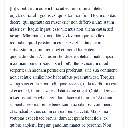
[In] Contrarium autem huic adfectum summa infelicitas
urget: nemo sibi gratus est qui alteri non fuit. Hoc me putas
dicere, qui ingratus est miser erit? non differo illum: statim
miser est. Itaque ingrati esse vitemus non aliena causa sed
nostra. Minimum ex nequitia levissimumque ad alios
redundat: quod pessimum ex illa est et, ut ita dicam,
spississimum, domi remanet et premit habentem,
quemadmodum Attalus noster dicere solebat, 'malitia ipsa
maximam partem veneni sui bibit'. Illud venenum quod
serpentes in alienam perniciem proferunt, sine sua continent,
non est huic simile: hoc habentibus pessimum est. Torquet
se ingratus et macerat; odit quae accepit, quia redditurus est,
et extenuat, iniurias vero dilatat atque auget. Quid autem eo
miserius cui beneficia excidunt, haerent iniuriae? At contra
sapientia exornat omne beneficium ac sibi ipsa commendat
et se adsidua eius commemoratione delectat. Malis una
voluptas est et haec brevis, dum accipiunt beneficia, ex
quibus sapienti longum gaudium manet ac perenne. Non