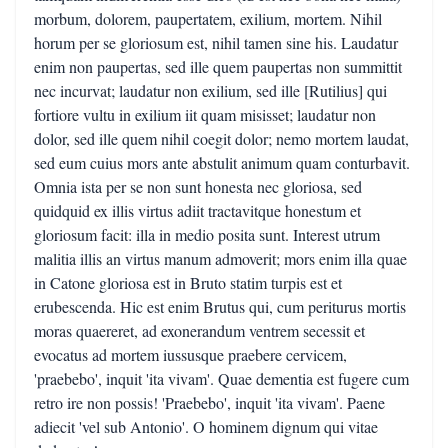
morbum, dolorem, paupertatem, exilium, mortem. Nihil
horum per se gloriosum est, nihil tamen sine his. Laudatur
enim non paupertas, sed ille quem paupertas non summittit
nec incurvat; laudatur non exilium, sed ille [Rutilius] qui
fortiore vultu in exilium iit quam misisset; laudatur non
dolor, sed ille quem nihil coegit dolor; nemo mortem laudat,
sed eum cuius mors ante abstulit animum quam conturbavit.
Omnia ista per se non sunt honesta nec gloriosa, sed
quidquid ex illis virtus adiit tractavitque honestum et
gloriosum facit: illa in medio posita sunt. Interest utrum
malitia illis an virtus manum admoverit; mors enim illa quae
in Catone gloriosa est in Bruto statim turpis est et
erubescenda. Hic est enim Brutus qui, cum periturus mortis
moras quaereret, ad exonerandum ventrem secessit et
evocatus ad mortem iussusque praebere cervicem,
'praebebo', inquit 'ita vivam'. Quae dementia est fugere cum
retro ire non possis! 'Praebebo', inquit 'ita vivam'. Paene
adiecit 'vel sub Antonio'. O hominem dignum qui vitae