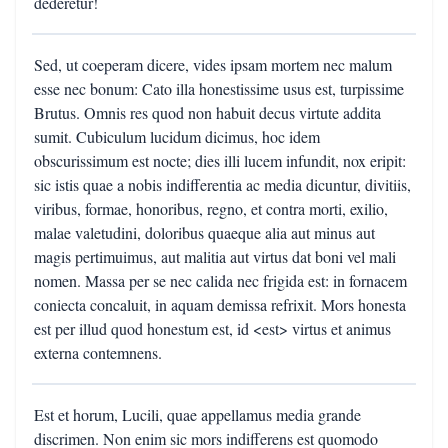
dederetur!
Sed, ut coeperam dicere, vides ipsam mortem nec malum
esse nec bonum: Cato illa honestissime usus est, turpissime
Brutus. Omnis res quod non habuit decus virtute addita
sumit. Cubiculum lucidum dicimus, hoc idem
obscurissimum est nocte; dies illi lucem infundit, nox eripit:
sic istis quae a nobis indifferentia ac media dicuntur, divitiis,
viribus, formae, honoribus, regno, et contra morti, exilio,
malae valetudini, doloribus quaeque alia aut minus aut
magis pertimuimus, aut malitia aut virtus dat boni vel mali
nomen. Massa per se nec calida nec frigida est: in fornacem
coniecta concaluit, in aquam demissa refrixit. Mors honesta
est per illud quod honestum est, id <est> virtus et animus
externa contemnens.
Est et horum, Lucili, quae appellamus media grande
discrimen. Non enim sic mors indifferens est quomodo