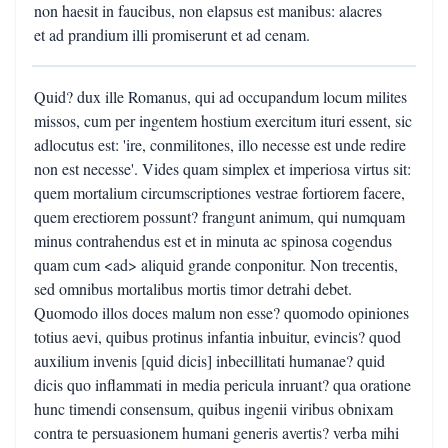
non haesit in faucibus, non elapsus est manibus: alacres
et ad prandium illi promiserunt et ad cenam.
Quid? dux ille Romanus, qui ad occupandum locum milites
missos, cum per ingentem hostium exercitum ituri essent, sic
adlocutus est: 'ire, conmilitones, illo necesse est unde redire
non est necesse'. Vides quam simplex et imperiosa virtus sit:
quem mortalium circumscriptiones vestrae fortiorem facere,
quem erectiorem possunt? frangunt animum, qui numquam
minus contrahendus est et in minuta ac spinosa cogendus
quam cum <ad> aliquid grande conponitur. Non trecentis,
sed omnibus mortalibus mortis timor detrahi debet.
Quomodo illos doces malum non esse? quomodo opiniones
totius aevi, quibus protinus infantia inbuitur, evincis? quod
auxilium invenis [quid dicis] inbecillitati humanae? quid
dicis quo inflammati in media pericula inruant? qua oratione
hunc timendi consensum, quibus ingenii viribus obnixam
contra te persuasionem humani generis avertis? verba mihi