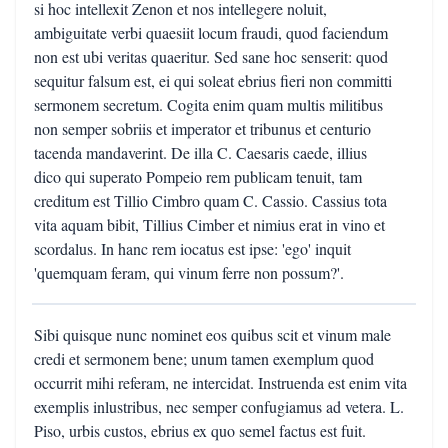
si hoc intellexit Zenon et nos intellegere noluit,
ambiguitate verbi quaesiit locum fraudi, quod faciendum
non est ubi veritas quaeritur. Sed sane hoc senserit: quod
sequitur falsum est, ei qui soleat ebrius fieri non committi
sermonem secretum. Cogita enim quam multis militibus
non semper sobriis et imperator et tribunus et centurio
tacenda mandaverint. De illa C. Caesaris caede, illius
dico qui superato Pompeio rem publicam tenuit, tam
creditum est Tillio Cimbro quam C. Cassio. Cassius tota
vita aquam bibit, Tillius Cimber et nimius erat in vino et
scordalus. In hanc rem iocatus est ipse: 'ego' inquit
'quemquam feram, qui vinum ferre non possum?'.
Sibi quisque nunc nominet eos quibus scit et vinum male
credi et sermonem bene; unum tamen exemplum quod
occurrit mihi referam, ne intercidat. Instruenda est enim vita
exemplis inlustribus, nec semper confugiamus ad vetera. L.
Piso, urbis custos, ebrius ex quo semel factus est fuit.