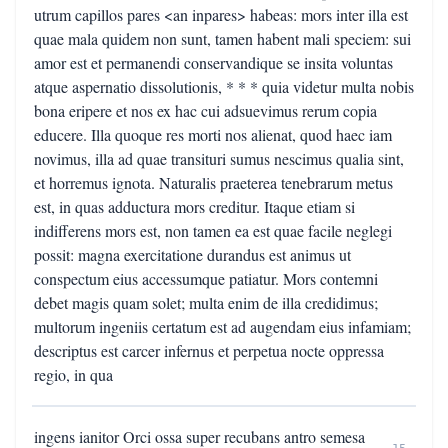
utrum capillos pares <an inpares> habeas: mors inter illa est
quae mala quidem non sunt, tamen habent mali speciem: sui
amor est et permanendi conservandique se insita voluntas
atque aspernatio dissolutionis, * * * quia videtur multa nobis
bona eripere et nos ex hac cui adsuevimus rerum copia
educere. Illa quoque res morti nos alienat, quod haec iam
novimus, illa ad quae transituri sumus nescimus qualia sint,
et horremus ignota. Naturalis praeterea tenebrarum metus
est, in quas adductura mors creditur. Itaque etiam si
indifferens mors est, non tamen ea est quae facile neglegi
possit: magna exercitatione durandus est animus ut
conspectum eius accessumque patiatur. Mors contemni
debet magis quam solet; multa enim de illa credidimus;
multorum ingeniis certatum est ad augendam eius infamiam;
descriptus est carcer infernus et perpetua nocte oppressa
regio, in qua
ingens ianitor Orci ossa super recubans antro semesa