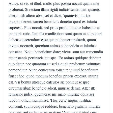
Adice, si vis, et illud: multo plus postea nocuit quam ante
profuerat. Si rectam illam rigidi iudicis sententiam quaeris,
alterum ab altero absolvet et dicet, 'quamvis iniuriae
praeponderent, tamen beneficiis donetur quod ex iniuria
superest'. Plus nocuit, sed prius profuit; itaque habeatur et
temporis ratio. Iam illa manifestiora sunt quam ut admoneri
debeas quaerendum esse quam libenter profuerit, quam
invitus nocuerit, quoniam animo et beneficia et iniuriae
constant. 'Nolui beneficium dare; victus sum aut verecundia
aut instantis pertinacia aut spe.' Eo animo quidque debetur
quo datur, nec quantum sit sed a quali profectum voluntate
perpenditur. Nunc coniectura tollatur: et illud beneficium
fuit et hoc, quod modum beneficii prioris excessit, iniuria
est. Vir bonus utrosque calculos sic ponit ut se ipse
circumscribat: beneficio adicit, iniuriae demit. Alter ille
remissior iudex, quem esse me malo, iniuriae oblivisci
iubebit, officii meminisse. 'Hoc certe' inquis 'iustitiae
convenit, suum cuique reddere, beneficio gratiam, iniuriae
talionem aut certe malam gratiam.' Verum erit istud cum