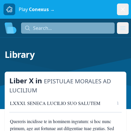
Dism
Play
Conexus →
Search...
Search...
Ope
Library
Liber X
in
EPISTULAE MORALES AD
LUCILIUM
LXXXI. SENECA LUCILIO SUO SALUTEM
1
Quereris incidisse te in hominem ingratum: si hoc nunc
primum, age aut fortunae aut diligentiae tuae gratias. Sed