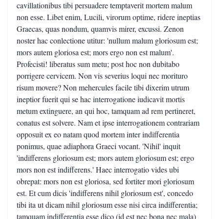
cavillationibus tibi persuadere temptaverit mortem malum
non esse. Libet enim, Lucili, virorum optime, ridere ineptias
Graecas, quas nondum, quamvis mirer, excussi. Zenon
noster hac conlectione utitur: 'nullum malum gloriosum est;
mors autem gloriosa est; mors ergo non est malum'.
Profecisti! liberatus sum metu; post hoc non dubitabo
porrigere cervicem. Non vis severius loqui nec morituro
risum movere? Non mehercules facile tibi dixerim utrum
ineptior fuerit qui se hac interrogatione iudicavit mortis
metum extinguere, an qui hoc, tamquam ad rem pertineret,
conatus est solvere. Nam et ipse interrogationem contrariam
opposuit ex eo natam quod mortem inter indifferentia
ponimus, quae adiaphora Graeci vocant. 'Nihil' inquit
'indifferens gloriosum est; mors autem gloriosum est; ergo
mors non est indifferens.' Haec interrogatio vides ubi
obrepat: mors non est gloriosa, sed fortiter mori gloriosum
est. Et cum dicis 'indifferens nihil gloriosum est', concedo
tibi ita ut dicam nihil gloriosum esse nisi circa indifferentia;
tamquam indifferentia esse dico (id est nec bona nec mala)