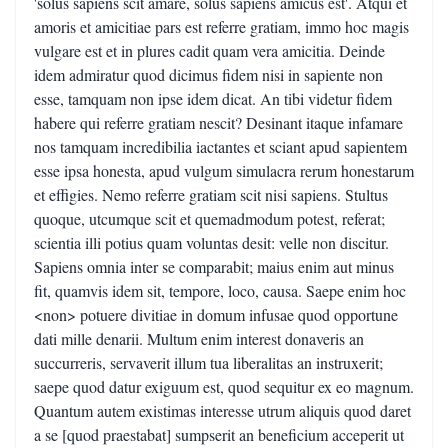
'solus sapiens scit amare, solus sapiens amicus est'. Atqui et
amoris et amicitiae pars est referre gratiam, immo hoc magis
vulgare est et in plures cadit quam vera amicitia. Deinde
idem admiratur quod dicimus fidem nisi in sapiente non
esse, tamquam non ipse idem dicat. An tibi videtur fidem
habere qui referre gratiam nescit? Desinant itaque infamare
nos tamquam incredibilia iactantes et sciant apud sapientem
esse ipsa honesta, apud vulgum simulacra rerum honestarum
et effigies. Nemo referre gratiam scit nisi sapiens. Stultus
quoque, utcumque scit et quemadmodum potest, referat;
scientia illi potius quam voluntas desit: velle non discitur.
Sapiens omnia inter se comparabit; maius enim aut minus
fit, quamvis idem sit, tempore, loco, causa. Saepe enim hoc
<non> potuere divitiae in domum infusae quod opportune
dati mille denarii. Multum enim interest donaveris an
succurreris, servaverit illum tua liberalitas an instruxerit;
saepe quod datur exiguum est, quod sequitur ex eo magnum.
Quantum autem existimas interesse utrum aliquis quod daret
a se [quod praestabat] sumpserit an beneficium acceperit ut