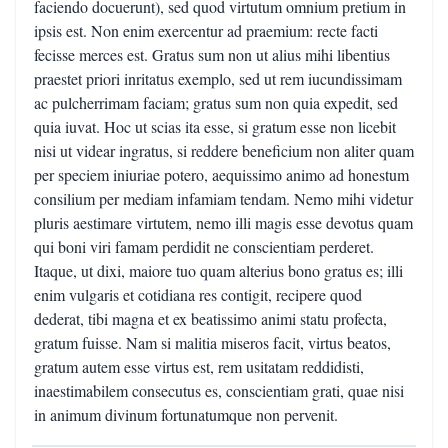
faciendo docuerunt), sed quod virtutum omnium pretium in
ipsis est. Non enim exercentur ad praemium: recte facti
fecisse merces est. Gratus sum non ut alius mihi libentius
praestet priori inritatus exemplo, sed ut rem iucundissimam
ac pulcherrimam faciam; gratus sum non quia expedit, sed
quia iuvat. Hoc ut scias ita esse, si gratum esse non licebit
nisi ut videar ingratus, si reddere beneficium non aliter quam
per speciem iniuriae potero, aequissimo animo ad honestum
consilium per mediam infamiam tendam. Nemo mihi videtur
pluris aestimare virtutem, nemo illi magis esse devotus quam
qui boni viri famam perdidit ne conscientiam perderet.
Itaque, ut dixi, maiore tuo quam alterius bono gratus es; illi
enim vulgaris et cotidiana res contigit, recipere quod
dederat, tibi magna et ex beatissimo animi statu profecta,
gratum fuisse. Nam si malitia miseros facit, virtus beatos,
gratum autem esse virtus est, rem usitatam reddidisti,
inaestimabilem consecutus es, conscientiam grati, quae nisi
in animum divinum fortunatumque non pervenit.