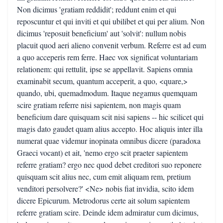
Non dicimus 'gratiam reddidit'; reddunt enim et qui
reposcuntur et qui inviti et qui ubilibet et qui per alium. Non
dicimus 'reposuit beneficium' aut 'solvit': nullum nobis
placuit quod aeri alieno convenit verbum. Referre est ad eum
a quo acceperis rem ferre. Haec vox significat voluntariam
relationem: qui rettulit, ipse se appellavit. Sapiens omnia
examinabit secum, quantum acceperit, a quo, <quare,>
quando, ubi, quemadmodum. Itaque negamus quemquam
scire gratiam referre nisi sapientem, non magis quam
beneficium dare quisquam scit nisi sapiens -- hic scilicet qui
magis dato gaudet quam alius accepto. Hoc aliquis inter illa
numerat quae videmur inopinata omnibus dicere (paradoxa
Graeci vocant) et ait, 'nemo ergo scit praeter sapientem
referre gratiam? ergo nec quod debet creditori suo reponere
quisquam scit alius nec, cum emit aliquam rem, pretium
venditori persolvere?' <Ne> nobis fiat invidia, scito idem
dicere Epicurum. Metrodorus certe ait solum sapientem
referre gratiam scire. Deinde idem admiratur cum dicimus,