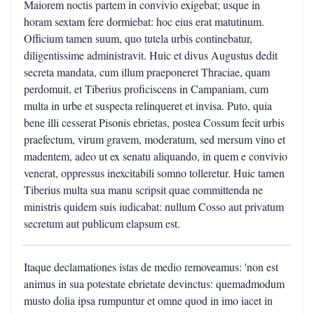
Maiorem noctis partem in convivio exigebat; usque in
horam sextam fere dormiebat: hoc eius erat matutinum.
Officium tamen suum, quo tutela urbis continebatur,
diligentissime administravit. Huic et divus Augustus dedit
secreta mandata, cum illum praeponeret Thraciae, quam
perdomuit, et Tiberius proficiscens in Campaniam, cum
multa in urbe et suspecta relinqueret et invisa. Puto, quia
bene illi cesserat Pisonis ebrietas, postea Cossum fecit urbis
praefectum, virum gravem, moderatum, sed mersum vino et
madentem, adeo ut ex senatu aliquando, in quem e convivio
venerat, oppressus inexcitabili somno tolleretur. Huic tamen
Tiberius multa sua manu scripsit quae committenda ne
ministris quidem suis iudicabat: nullum Cosso aut privatum
secretum aut publicum elapsum est.
Itaque declamationes istas de medio removeamus: 'non est
animus in sua potestate ebrietate devinctus: quemadmodum
musto dolia ipsa rumpuntur et omne quod in imo iacet in