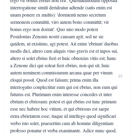
ergo vir bonus ebrius non erit'. Quemadmodum opposita
interrogatione simili derideatur adtende (satis enim est
unam ponere ex multis): 'dormienti nemo secretum
sermonem committit, viro autem bono committit; vir
bonus ergo non dormit'. Quo uno modo potest
Posidonius Zenonis nostri causam agit, sed ne sic
quidem, ut existimo, agi potest. Ait enim 'ebrium' duobus
modis dici, altero cum aliquis vino gravis est et inpos sui,
altero si solet ebrius fieri et huic obnoxius vitio est; hunc
a Zenone dici qui soleat fieri ebrius, non qui sit; huic
autem neminem commissurum arcana quae per vinum
25
eloqui possit. Quod est falsum; prima enim illa
interrogatio conplectitur eum qui est ebrius, non eum qui
futurus est. Plurimum enim interesse concedes et inter
ebrium et ebriosum: potest et qui ebrius est tunc primum
esse nec habere hoc vitium, et qui ebriosus est saepe
extra ebrietatem esse; itaque id intellego quod significari
verbo isto solet, praesertim cum ab homine diligentiam
professo ponatur et verba examinante. Adice nunc quod,