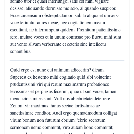
somno utor et quasi interiungo; satis est mihi vigilare
desisse; aliquando dormisse me scio, aliquando suspicor.
Ecce circensium obstrepit clamor; subita aliqua et universa
voce feriuntur aures meae, nec cogitationem meam
excutiunt, ne interrumpunt quidem. Fremitum patientissime
fero; multae voces et in unum confusae pro fluctu mihi sunt
aut vento silvam verberante et ceteris sine intellectu
sonantibus.
Quid ergo est nunc cui animum adiecerim? dicam.
Superest ex hesterno mihi cogitatio quid sibi voluerint
prudentissimi viri qui rerum maximarum probationes
levissimas et perplexas fecerint, quae ut sint verae, tamen
mendacio similes sunt. Vult nos ab ebrietate deterrere
Zenon, vir maximus, huius sectae fortissimae ac
sanctissimae conditor. Audi ergo quemadmodum colligat
virum bonum non futurum ebrium: 'ebrio secretum
sermonem nemo committit, viro autem bono committit;