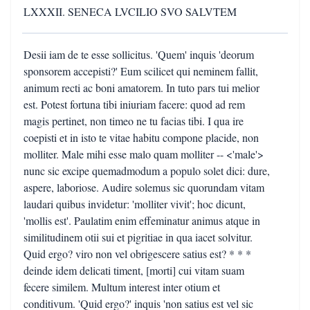
LXXXII. SENECA LVCILIO SVO SALVTEM
Desii iam de te esse sollicitus. 'Quem' inquis 'deorum
sponsorem accepisti?' Eum scilicet qui neminem fallit,
animum recti ac boni amatorem. In tuto pars tui melior
est. Potest fortuna tibi iniuriam facere: quod ad rem
magis pertinet, non timeo ne tu facias tibi. I qua ire
coepisti et in isto te vitae habitu compone placide, non
molliter. Male mihi esse malo quam molliter -- <'male'>
nunc sic excipe quemadmodum a populo solet dici: dure,
aspere, laboriose. Audire solemus sic quorundam vitam
laudari quibus invidetur: 'molliter vivit'; hoc dicunt,
'mollis est'. Paulatim enim effeminatur animus atque in
similitudinem otii sui et pigritiae in qua iacet solvitur.
Quid ergo? viro non vel obrigescere satius est? * * *
deinde idem delicati timent, [morti] cui vitam suam
fecere similem. Multum interest inter otium et
conditivum. 'Quid ergo?' inquis 'non satius est vel sic