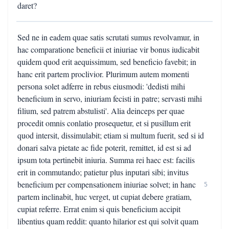
daret?
Sed ne in eadem quae satis scrutati sumus revolvamur, in
hac comparatione beneficii et iniuriae vir bonus iudicabit
quidem quod erit aequissimum, sed beneficio favebit; in
hanc erit partem proclivior. Plurimum autem momenti
persona solet adferre in rebus eiusmodi: 'dedisti mihi
beneficium in servo, iniuriam fecisti in patre; servasti mihi
filium, sed patrem abstulisti'. Alia deinceps per quae
procedit omnis conlatio prosequetur, et si pusillum erit
quod intersit, dissimulabit; etiam si multum fuerit, sed si id
donari salva pietate ac fide poterit, remittet, id est si ad
ipsum tota pertinebit iniuria. Summa rei haec est: facilis
erit in commutando; patietur plus inputari sibi; invitus
beneficium per compensationem iniuriae solvet; in hanc
5
partem inclinabit, huc verget, ut cupiat debere gratiam,
cupiat referre. Errat enim si quis beneficium accipit
libentius quam reddit: quanto hilarior est qui solvit quam