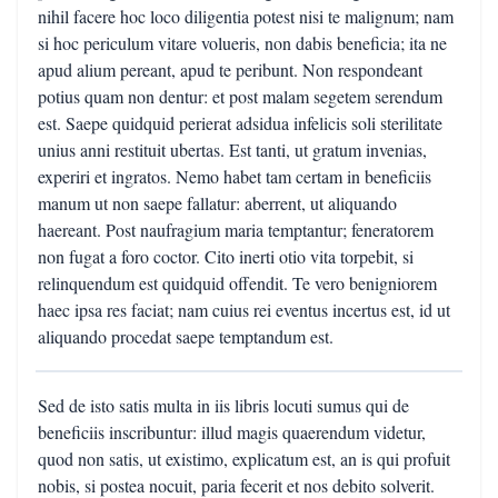
nihil facere hoc loco diligentia potest nisi te malignum; nam
si hoc periculum vitare volueris, non dabis beneficia; ita ne
apud alium pereant, apud te peribunt. Non respondeant
potius quam non dentur: et post malam segetem serendum
est. Saepe quidquid perierat adsidua infelicis soli sterilitate
unius anni restituit ubertas. Est tanti, ut gratum invenias,
experiri et ingratos. Nemo habet tam certam in beneficiis
manum ut non saepe fallatur: aberrent, ut aliquando
haereant. Post naufragium maria temptantur; feneratorem
non fugat a foro coctor. Cito inerti otio vita torpebit, si
relinquendum est quidquid offendit. Te vero benigniorem
haec ipsa res faciat; nam cuius rei eventus incertus est, id ut
aliquando procedat saepe temptandum est.
Sed de isto satis multa in iis libris locuti sumus qui de
beneficiis inscribuntur: illud magis quaerendum videtur,
quod non satis, ut existimo, explicatum est, an is qui profuit
nobis, si postea nocuit, paria fecerit et nos debito solverit.