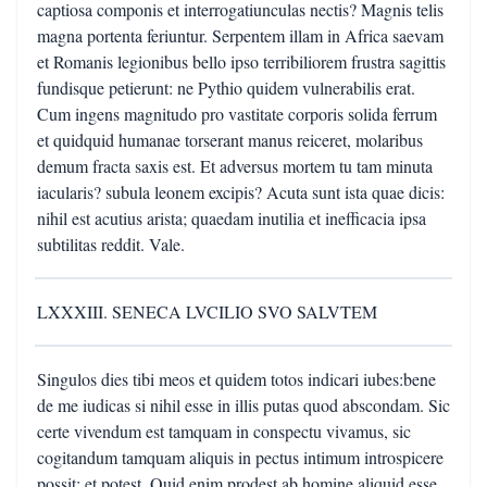
captiosa componis et interrogatiunculas nectis? Magnis telis
magna portenta feriuntur. Serpentem illam in Africa saevam
et Romanis legionibus bello ipso terribiliorem frustra sagittis
fundisque petierunt: ne Pythio quidem vulnerabilis erat.
Cum ingens magnitudo pro vastitate corporis solida ferrum
et quidquid humanae torserant manus reiceret, molaribus
demum fracta saxis est. Et adversus mortem tu tam minuta
iacularis? subula leonem excipis? Acuta sunt ista quae dicis:
nihil est acutius arista; quaedam inutilia et inefficacia ipsa
subtilitas reddit. Vale.
LXXXIII. SENECA LVCILIO SVO SALVTEM
Singulos dies tibi meos et quidem totos indicari iubes:bene
de me iudicas si nihil esse in illis putas quod abscondam. Sic
certe vivendum est tamquam in conspectu vivamus, sic
cogitandum tamquam aliquis in pectus intimum introspicere
possit: et potest. Quid enim prodest ab homine aliquid esse