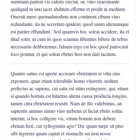
summam partem vis caloris eiectat, sic vino exaestuante
quidquid in imo iacet abditum effertur et prodit in medium.
Onerati mero quemadmodum non continent cibum vino
redundante, ita ne secretum quidem; quod suum alienumque
est pariter effundunt.' Sed quamvis hoc soleat accidere, ita et
illud solet, ut cum iis quos sciamus libentius bibere de rebus
necessariis deliberemus; falsum ergo est hoc quod patrocinii
loco ponitur, ei qui soleat ebrius fieri non dari tacitum.
Quanto satius est aperte accusare ebrietatem et vitia eius
exponere, quae etiam tolerabilis homo vitaverit, nedum
perfectus ac sapiens, cui satis est sitim extinguere, qui, etiam
si quando hortata est hilaritas aliena causa producta longius,
tamen citra ebrietatem resistit. Nam de illo videbimus, an
sapientis animus nimio vino turbetur et faciat ebriis solita:
interim, si hoc colligere vis, virum bonum non debere
ebrium fieri, cur syllogismis agis? Dic quam turpe sit plus
sibi ingerere quam capiat et stomachi sui non nosse