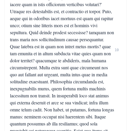
iacere quam in istis officiorum verticibus volutari?'
Utraque res detestabilis est, et contractio et torpor. Puto,
aeque qui in odoribus iacet mortuus est quam qui rapitur
unco; otium sine litteris mors est et hominis vivi
sepultura. Quid deinde prodest secessisse? tamquam non
trans maria nos sollicitudinum causae persequantur.
Quae latebra est in quam non intret metus mortis? quae
10
tam emunita et in altum subducta vitae quies quam non
dolor territet? quacumque te abdideris, mala humana
circumstrepent. Multa extra sunt quae circumeunt nos
quo aut fallant aut urgeant, multa intus quae in media
solitudine exaestuant. Philosophia circumdanda est,
inexpugnabilis murus, quem fortuna multis machinis
lacessitum non transit. In insuperabili loco stat animus
qui externa deseruit et arce se sua vindicat; infra illum
omne telum cadit. Non habet, ut putamus, fortuna longas
manus: neminem occupat nisi haerentem sibi. Itaque
quantum possumus ab illa resiliamus; quod sola
praestabit sui naturaeque cognitio. Sciat quo iturus sit,