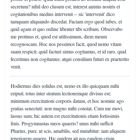
secretum? nihil deo clusum est; interest animis nostris et
cogitationibus medius intervenit -- sic 'intervenit' dico
tamquam aliquando discedat. Faciam ergo quod iubes, et
quid agam et quo ordine libenter tibi scribam. Observabo
me protinus et, quod est utilissimum, diem meum
recognoscam. Hoc nos pessimos facit, quod nemo vitam
suam respicit; quid facturi simus cogitamus, et id raro, quid
fecerimus non cogitamus; atqui consilium futuri ex praeterito
venit.
Hodiernus dies solidus est, nemo ex illo quicquam mihi
eripuit; totus inter stratum lectionemque divisus est;
minimum exercitationi corporis datum, et hoc nomine ago
gratias senectuti: non magno mihi constat. Cum me movi,
lassus sum; hic autem est exercitationis etiam fortissimis
finis. Progymnastas meos quaeris? unus mihi sufficit
Pharius, puer, ut scis, amabilis, sed mutabitur: iam aliquem
teneriorem quaero. Hic quidem ait nos eandem crisin