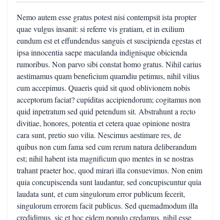
Nemo autem esse gratus potest nisi contempsit ista propter
quae vulgus insanit: si referre vis gratiam, et in exilium
eundum est et effundendus sanguis et suscipienda egestas et
ipsa innocentia saepe maculanda indignisque obicienda
rumoribus. Non parvo sibi constat homo gratus. Nihil carius
aestimamus quam beneficium quamdiu petimus, nihil vilius
cum accepimus. Quaeris quid sit quod oblivionem nobis
acceptorum faciat? cupiditas accipiendorum; cogitamus non
quid inpetratum sed quid petendum sit. Abstrahunt a recto
divitiae, honores, potentia et cetera quae opinione nostra
cara sunt, pretio suo vilia. Nescimus aestimare res, de
quibus non cum fama sed cum rerum natura deliberandum
est; nihil habent ista magnificum quo mentes in se nostras
trahant praeter hoc, quod mirari illa consuevimus. Non enim
quia concupiscenda sunt laudantur, sed concupiscuntur quia
laudata sunt, et cum singulorum error publicum fecerit,
singulorum errorem facit publicus. Sed quemadmodum illa
credidimus, sic et hoc eidem populo credamus, nihil esse