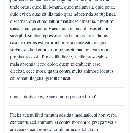
unde ortus, quod illi bonum, quod malum sit, quid petat,
quid evitet, quae sit illa ratio quae adpetenda ac fugienda
discernat, qua cupiditatum mansuescit insania, timorum
saexitia conpescitur. Haec quidam putant ipsos etiam
sine philosophia repressisse; sed cum securos aliquis
casus expertus est, exprimitur sera confessio; magna
verba excidunt cum tortor poposcit manum, cum mors
propius accessit. Possis illi dicere, 'facile provocabas
mala absentia: ecce dolor, quem tolerabilem esse
dicebas, ecce mors, quam contra multa animose locutus
es; sonant flagella, gladius micat;
nunc animis opus, Aenea, nunc pectore firmo'.
Faciet autem illud firmum adsidua meditatio, si non verba
exercueris sed animum, si contra mortem te praeparaveris,
adversus quam non exhortabitur nec attollet qui