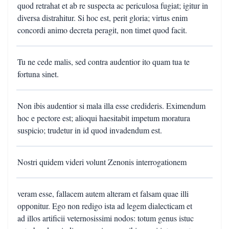
quod retrahat et ab re suspecta ac periculosa fugiat; igitur in
diversa distrahitur. Si hoc est, perit gloria; virtus enim
concordi animo decreta peragit, non timet quod facit.
Tu ne cede malis, sed contra audentior ito quam tua te
fortuna sinet.
Non ibis audentior si mala illa esse credideris. Eximendum
hoc e pectore est; alioqui haesitabit impetum moratura
suspicio; trudetur in id quod invadendum est.
Nostri quidem videri volunt Zenonis interrogationem
veram esse, fallacem autem alteram et falsam quae illi
opponitur. Ego non redigo ista ad legem dialecticam et
ad illos artificii veternosissimi nodos: totum genus istuc