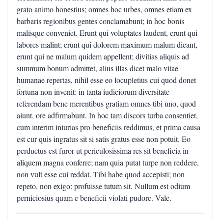
grato animo honestius; omnes hoc urbes, omnes etiam ex
barbaris regionibus gentes conclamabunt; in hoc bonis
malisque conveniet. Erunt qui voluptates laudent, erunt qui
labores malint; erunt qui dolorem maximum malum dicant,
erunt qui ne malum quidem appellent; divitias aliquis ad
summum bonum admittet, alius illas dicet malo vitae
humanae repertas, nihil esse eo locupletius cui quod donet
fortuna non invenit: in tanta iudiciorum diversitate
referendam bene merentibus gratiam omnes tibi uno, quod
aiunt, ore adfirmabunt. In hoc tam discors turba consentiet,
cum interim iniurias pro beneficiis reddimus, et prima causa
est cur quis ingratus sit si satis gratus esse non potuit. Eo
perductus est furor ut periculosissima res sit beneficia in
aliquem magna conferre; nam quia putat turpe non reddere,
non vult esse cui reddat. Tibi habe quod accepisti; non
repeto, non exigo: profuisse tutum sit. Nullum est odium
perniciosius quam e beneficii violati pudore. Vale.