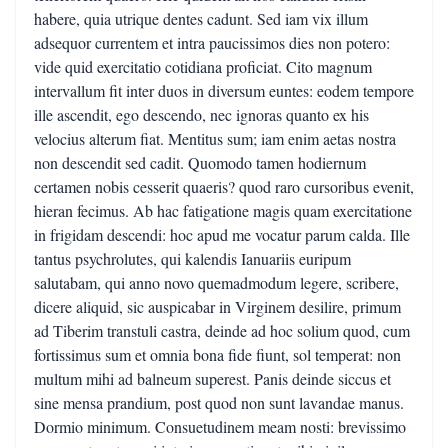
habere, quia utrique dentes cadunt. Sed iam vix illum
adsequor currentem et intra paucissimos dies non potero:
vide quid exercitatio cotidiana proficiat. Cito magnum
intervallum fit inter duos in diversum euntes: eodem tempore
ille ascendit, ego descendo, nec ignoras quanto ex his
velocius alterum fiat. Mentitus sum; iam enim aetas nostra
non descendit sed cadit. Quomodo tamen hodiernum
certamen nobis cesserit quaeris? quod raro cursoribus evenit,
hieran fecimus. Ab hac fatigatione magis quam exercitatione
in frigidam descendi: hoc apud me vocatur parum calda. Ille
tantus psychrolutes, qui kalendis Ianuariis euripum
salutabam, qui anno novo quemadmodum legere, scribere,
dicere aliquid, sic auspicabar in Virginem desilire, primum
ad Tiberim transtuli castra, deinde ad hoc solium quod, cum
fortissimus sum et omnia bona fide fiunt, sol temperat: non
multum mihi ad balneum superest. Panis deinde siccus et
sine mensa prandium, post quod non sunt lavandae manus.
Dormio minimum. Consuetudinem meam nosti: brevissimo