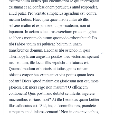
exturbandum iudico quo circumscribi se qui interrogatur
existimat et ad confessionem perductus aliud respondet,
aliud putat. Pro veritate simplicius agendum est, contra
metum fortius. Haec ipsa quae involvuntur ab illis
solvere malim et expandere, ut persuadeam, non ut
inponam. In aciem educturus exercitum pro coniugibus
ac liberis mortem obiturum quomodo exhortabitur? Do
tibi Fabios totum rei publicae bellum in unam
transferentes domum. Laconas tibi ostendo in ipsis
20
Thermopylarum angustiis positos: nec victoriam sperant
nec reditum; ille locus illis sepulchrum futurus est.
Quemadmodum exhortaris ut totius gentis ruinam
obiectis corporibus excipiant et vita potius quam loco
cedant? Dices 'quod malum est gloriosum non est; mors
gloriosa est; mors ergo non malum'? O efficacem
contionem! Quis post hanc dubitet se infestis ingerere
mucronibus et stans mori? At ille Leonidas quam fortiter
illos adlocutus est! 'Sic', inquit 'conmilitones, prandete
tamquam apud inferos cenaturi.' Non in ore crevit cibus,