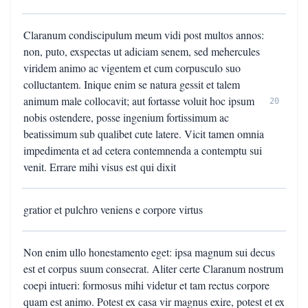
Claranum condiscipulum meum vidi post multos annos:
non, puto, exspectas ut adiciam senem, sed mehercules
viridem animo ac vigentem et cum corpusculo suo
colluctantem. Inique enim se natura gessit et talem
animum male collocavit; aut fortasse voluit hoc ipsum
20
nobis ostendere, posse ingenium fortissimum ac
beatissimum sub qualibet cute latere. Vicit tamen omnia
impedimenta et ad cetera contemnenda a contemptu sui
venit. Errare mihi visus est qui dixit
gratior et pulchro veniens e corpore virtus
Non enim ullo honestamento eget: ipsa magnum sui decus
est et corpus suum consecrat. Aliter certe Claranum nostrum
coepi intueri: formosus mihi videtur et tam rectus corpore
quam est animo. Potest ex casa vir magnus exire, potest et ex