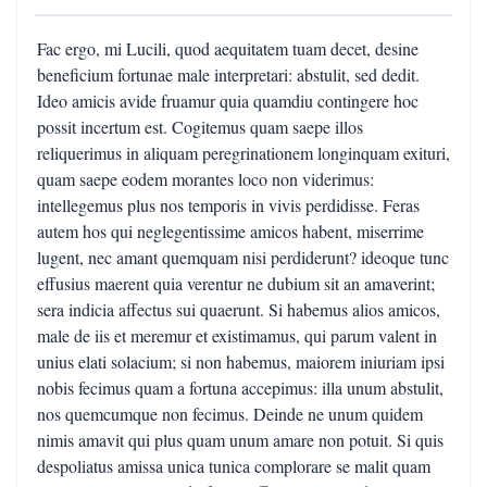
Fac ergo, mi Lucili, quod aequitatem tuam decet, desine
beneficium fortunae male interpretari: abstulit, sed dedit.
Ideo amicis avide fruamur quia quamdiu contingere hoc
possit incertum est. Cogitemus quam saepe illos
reliquerimus in aliquam peregrinationem longinquam exituri,
quam saepe eodem morantes loco non viderimus:
intellegemus plus nos temporis in vivis perdidisse. Feras
autem hos qui neglegentissime amicos habent, miserrime
lugent, nec amant quemquam nisi perdiderunt? ideoque tunc
effusius maerent quia verentur ne dubium sit an amaverint;
sera indicia affectus sui quaerunt. Si habemus alios amicos,
male de iis et meremur et existimamus, qui parum valent in
unius elati solacium; si non habemus, maiorem iniuriam ipsi
nobis fecimus quam a fortuna accepimus: illa unum abstulit,
nos quemcumque non fecimus. Deinde ne unum quidem
nimis amavit qui plus quam unum amare non potuit. Si quis
despoliatus amissa unica tunica complorare se malit quam