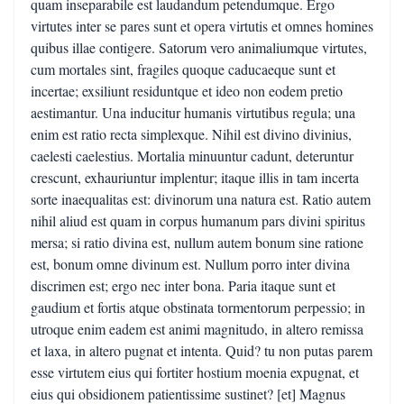
quam inseparabile est laudandum petendumque. Ergo
virtutes inter se pares sunt et opera virtutis et omnes homines
quibus illae contigere. Satorum vero animaliumque virtutes,
cum mortales sint, fragiles quoque caducaeque sunt et
incertae; exsiliunt residuntque et ideo non eodem pretio
aestimantur. Una inducitur humanis virtutibus regula; una
enim est ratio recta simplexque. Nihil est divino divinius,
caelesti caelestius. Mortalia minuuntur cadunt, deteruntur
crescunt, exhauriuntur implentur; itaque illis in tam incerta
sorte inaequalitas est: divinorum una natura est. Ratio autem
nihil aliud est quam in corpus humanum pars divini spiritus
mersa; si ratio divina est, nullum autem bonum sine ratione
est, bonum omne divinum est. Nullum porro inter divina
discrimen est; ergo nec inter bona. Paria itaque sunt et
gaudium et fortis atque obstinata tormentorum perpessio; in
utroque enim eadem est animi magnitudo, in altero remissa
et laxa, in altero pugnat et intenta. Quid? tu non putas parem
esse virtutem eius qui fortiter hostium moenia expugnat, et
eius qui obsidionem patientissime sustinet? [et] Magnus