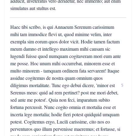
adducit, inveteratus vero deridetur, nec immerito; aut enim
simulatus aut stultus est.
Haec tibi scribo, is qui Annaeum Serenum carissimum
mihi tam immodice flevi ut, quod minime velim, inter
exempla sim eorum quos dolor vicit. Hodie tamen factum
meum damno et intellego maximam mihi causam sic
lugendi fuisse quod numquam cogitaveram mori eum ante
me posse. Hoc unum mihi occurrebat, minorem esse et
multo minorem - tamquam ordinem fata servarent! Itaque
assidue cogitemus de nostra quam omnium quos
diligimus mortalitate. Tunc ego debui dicere, 'minor est
5
Serenus meus: quid ad rem pertinet? post me mori debet,
sed ante me potest'. Quia non feci, imparatum subito
fortuna percussit. Nunc cogito omnia et mortalia esse et
incerta lege mortalia; hodie fieri potest quidquid umquam
potest. Cogitemus ergo, Lucili carissime, cito nos eo
perventuros quo illum pervenisse maeremus; et fortasse, si