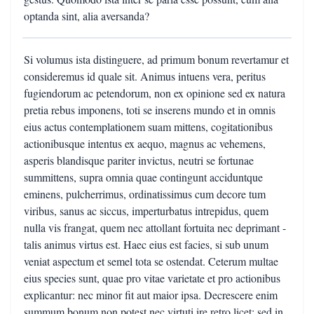
optanda sint, alia aversanda?
Si volumus ista distinguere, ad primum bonum revertamur et
consideremus id quale sit. Animus intuens vera, peritus
fugiendorum ac petendorum, non ex opinione sed ex natura
pretia rebus imponens, toti se inserens mundo et in omnis
eius actus contemplationem suam mittens, cogitationibus
actionibusque intentus ex aequo, magnus ac vehemens,
asperis blandisque pariter invictus, neutri se fortunae
summittens, supra omnia quae contingunt acciduntque
eminens, pulcherrimus, ordinatissimus cum decore tum
viribus, sanus ac siccus, imperturbatus intrepidus, quem
nulla vis frangat, quem nec attollant fortuita nec deprimant -
talis animus virtus est. Haec eius est facies, si sub unum
veniat aspectum et semel tota se ostendat. Ceterum multae
eius species sunt, quae pro vitae varietate et pro actionibus
explicantur: nec minor fit aut maior ipsa. Decrescere enim
summum bonum non potest nec virtuti ire retro licet; sed in