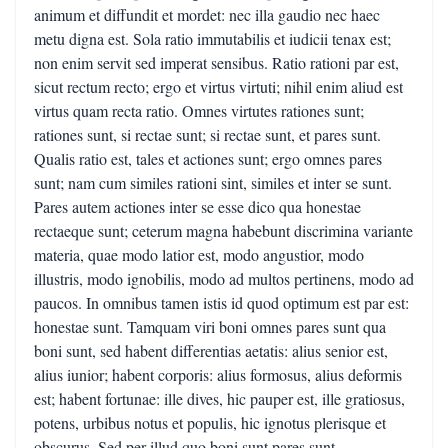
animum et diffundit et mordet: nec illa gaudio nec haec
metu digna est. Sola ratio immutabilis et iudicii tenax est;
non enim servit sed imperat sensibus. Ratio rationi par est,
sicut rectum recto; ergo et virtus virtuti; nihil enim aliud est
virtus quam recta ratio. Omnes virtutes rationes sunt;
rationes sunt, si rectae sunt; si rectae sunt, et pares sunt.
Qualis ratio est, tales et actiones sunt; ergo omnes pares
sunt; nam cum similes rationi sint, similes et inter se sunt.
Pares autem actiones inter se esse dico qua honestae
rectaeque sunt; ceterum magna habebunt discrimina variante
materia, quae modo latior est, modo angustior, modo
illustris, modo ignobilis, modo ad multos pertinens, modo ad
paucos. In omnibus tamen istis id quod optimum est par est:
honestae sunt. Tamquam viri boni omnes pares sunt qua
boni sunt, sed habent differentias aetatis: alius senior est,
alius iunior; habent corporis: alius formosus, alius deformis
est; habent fortunae: ille dives, hic pauper est, ille gratiosus,
potens, urbibus notus et populis, hic ignotus plerisque et
obscurus. Sed per illud quo boni sunt pares sunt.