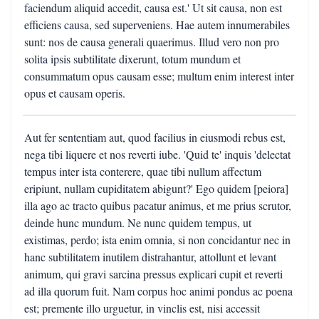
faciendum aliquid accedit, causa est.' Ut sit causa, non est
efficiens causa, sed superveniens. Hae autem innumerabiles
sunt: nos de causa generali quaerimus. Illud vero non pro
solita ipsis subtilitate dixerunt, totum mundum et
consummatum opus causam esse; multum enim interest inter
opus et causam operis.
Aut fer sententiam aut, quod facilius in eiusmodi rebus est,
nega tibi liquere et nos reverti iube. 'Quid te' inquis 'delectat
tempus inter ista conterere, quae tibi nullum affectum
eripiunt, nullam cupiditatem abigunt?' Ego quidem [peiora]
illa ago ac tracto quibus pacatur animus, et me prius scrutor,
deinde hunc mundum. Ne nunc quidem tempus, ut
existimas, perdo; ista enim omnia, si non concidantur nec in
hanc subtilitatem inutilem distrahantur, attollunt et levant
animum, qui gravi sarcina pressus explicari cupit et reverti
ad illa quorum fuit. Nam corpus hoc animi pondus ac poena
est; premente illo urguetur, in vinclis est, nisi accessit