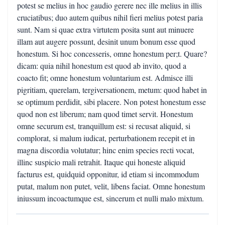
potest se melius in hoc gaudio gerere nec ille melius in illis
cruciatibus; duo autem quibus nihil fieri melius potest paria
sunt. Nam si quae extra virtutem posita sunt aut minuere
illam aut augere possunt, desinit unum bonum esse quod
honestum. Si hoc concesseris, omne honestum per;t. Quare?
dicam: quia nihil honestum est quod ab invito, quod a
coacto fit; omne honestum voluntarium est. Admisce illi
pigritiam, querelam, tergiversationem, metum: quod habet in
se optimum perdidit, sibi placere. Non potest honestum esse
quod non est liberum; nam quod timet servit. Honestum
omne securum est, tranquillum est: si recusat aliquid, si
complorat, si malum iudicat, perturbationem recepit et in
magna discordia volutatur; hinc enim species recti vocat,
illinc suspicio mali retrahit. Itaque qui honeste aliquid
facturus est, quidquid opponitur, id etiam si incommodum
putat, malum non putet, velit, libens faciat. Omne honestum
iniussum incoactumque est, sincerum et nulli malo mixtum.