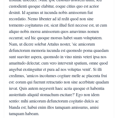
custodienti quoque elabitur, eoque citius quo est acrior
desinit. Id agamus ut iucunda nobis amissorum fiat
recordatio. Nemo libenter ad id redit quod non sine
tormento cogitaturus est, sicut illud fieri necesse est, ut cum
aliquo nobis morsu amissorum quos amavimus nomen
occurrat; sed hic quoque morsus habet suam voluptatem.
Nam, ut dicere solebat Attalus noster, 'sic amicorum
defunctorum memoria iucunda est quomodo poma quaedam
sunt suaviter aspera, quomodo in vino nimis veteri ipsa nos
amaritudo delectat; cum vero intervenit spatium, omne quod
angebat exstinguitur et pura ad nos voluptas venit'. Si illi
credimus, 'amicos incolumes cogitare melle ac placenta frui
est: eorum qui fuerunt retractatio non sine acerbitate quadam
iuvat. Quis autem negaverit haec acria quoque et habentia
austeritatis aliquid stomachum excitare?' Ego non idem
sentio: mihi amicorum defunctorum cogitatio dulcis ac
blanda est; habui enim illos tamquam amissurus, amisi
tamquam habeam.