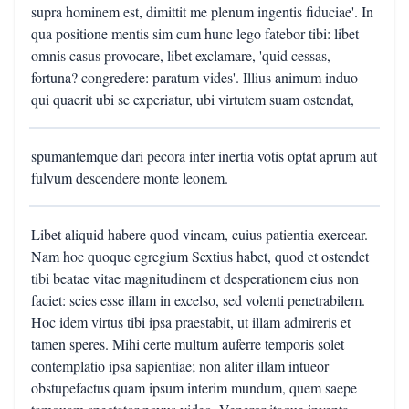
supra hominem est, dimittit me plenum ingentis fiduciae'. In
qua positione mentis sim cum hunc lego fatebor tibi: libet
omnis casus provocare, libet exclamare, 'quid cessas,
fortuna? congredere: paratum vides'. Illius animum induo
qui quaerit ubi se experiatur, ubi virtutem suam ostendat,
spumantemque dari pecora inter inertia votis optat aprum aut
fulvum descendere monte leonem.
Libet aliquid habere quod vincam, cuius patientia exercear.
Nam hoc quoque egregium Sextius habet, quod et ostendet
tibi beatae vitae magnitudinem et desperationem eius non
faciet: scies esse illam in excelso, sed volenti penetrabilem.
Hoc idem virtus tibi ipsa praestabit, ut illam admireris et
tamen speres. Mihi certe multum auferre temporis solet
contemplatio ipsa sapientiae; non aliter illam intueor
obstupefactus quam ipsum interim mundum, quem saepe