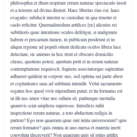
philosophia et illum respirare rerum naturae spectaculo iussit
et a terrenis ad divina dimisit. Haec libertas eius est, haec
evagatio; subducit interim se custodiae in qua tenetur et
caelo reficitur. Quemadmodum artifices [ex] alicuius rei
subtilioris quae intentione oculos defetigat, si malignum
habent et precarium lumen, in publicum prodeunt et in
aliqua regione ad populi otium dedicata oculos libera luce
delectant, sic animus in hoc tristi et obscuro domicilio
clusus, quotiens potest, apertum petit et in rerum naturae
contemplatione requiescit. Sapiens assectatorque sapientiae
adhaeret quidem in corpore suo, sed optima sui parte abest
et cogitationes suas ad sublimia intendit. Velut sacramento
rogatus hoc quod vivit stipendium putat; et ita formatus est
ut illi nec amor vitae nec odium sit, patiturque mortalia
quamvis sciat ampliora superesse. Interdicis mihi
inspectione rerum naturae, a toto abductum redigis in
partem? Ego non quaeram quae sint initia universorum? quis
rerum formator? quis omnia in uno mersa et materia inerti
convoluta discreverit? Non quaeram quis sit istius artifex