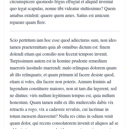
circumspicere quomodo frigus effugiat et aliquid inveniat
quo tegat scapulas, nonne tibi videatur stultissimus? Quem
amabas extulisti: quaere quem ames. Satius est amicum
reparare quam flere.
Scio pertritum iam hoc esse quod adiecturus sum, non ideo
tamen praetermittam quia ab omnibus dictum est: finem
dolendi etiam qui consilio non fecerat tempore invenit.
Turpissimum autem est in homine prudente remedium
maeroris lassitudo maerendi: malo relinquas dolorem quam
ab illo relinquaris; et quam primum id facere desiste quod,
etiam si voles, diu facere non poteris. Annum feminis ad
lugendum constituere maiores, non ut tam diu lugerent, sed
ne diutius: viris nullum legitimum tempus est, quia nullum
honestum. Quam tamen mihi ex illis mulierculis dabis vix
retractis a rogo, vix a cadavere revulsis, cui lacrimae in
totum mensem duraverint? Nulla res citius in odium venit
quam dolor, qui recens consolatorem invenit et aliquos ad se