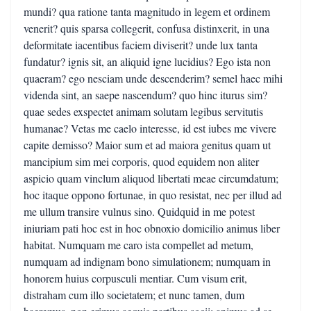
mundi? qua ratione tanta magnitudo in legem et ordinem
venerit? quis sparsa collegerit, confusa distinxerit, in una
deformitate iacentibus faciem diviserit? unde lux tanta
fundatur? ignis sit, an aliquid igne lucidius? Ego ista non
quaeram? ego nesciam unde descenderim? semel haec mihi
videnda sint, an saepe nascendum? quo hinc iturus sim?
quae sedes exspectet animam solutam legibus servitutis
humanae? Vetas me caelo interesse, id est iubes me vivere
capite demisso? Maior sum et ad maiora genitus quam ut
mancipium sim mei corporis, quod equidem non aliter
aspicio quam vinclum aliquod libertati meae circumdatum;
hoc itaque oppono fortunae, in quo resistat, nec per illud ad
me ullum transire vulnus sino. Quidquid in me potest
iniuriam pati hoc est in hoc obnoxio domicilio animus liber
habitat. Numquam me caro ista compellet ad metum,
numquam ad indignam bono simulationem; numquam in
honorem huius corpusculi mentiar. Cum visum erit,
distraham cum illo societatem; et nunc tamen, dum