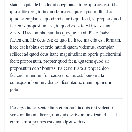
statua - quia de hac loqui coepimus - id ex quo aes est, id a
quo artifex est, id in quo forma est quae aptatur illi, id ad
quod exemplar est quod imitatur is qui facit, id propter quod
facientis propositum est, id quod ex istis est ipsa statua
<est>. Haec omnia mundus quoque, ut ait Plato, habet:
facientem, hic deus est; ex quo fit, haec materia est; formam,
haec est habitus et ordo mundi quem videmus; exemplar,
scilicet ad quod deus hanc magnitudinem operis pulcherrimi
fecit; propositum, propter quod fecit. Quaeris quod sit
propositum deo? bonitas. Ita certe Plato ait: 'quae deo
faciendi mundum fuit causa? bonus est; bono nulla
cuiusquam boni invidia est; fecit itaque quam optimum
potuit'.
Fer ergo iudex sententiam et pronuntia quis tibi videatur
verisimillimum dicere, non quis verissimum dicat; id
15
enim tam supra nos est quam ipsa veritas.