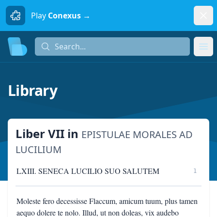
Dism
Play
Conexus →
Search...
Search...
Ope
Library
Liber VII
in
EPISTULAE MORALES AD
LUCILIUM
LXIII. SENECA LUCILIO SUO SALUTEM
1
Moleste fero decessisse Flaccum, amicum tuum, plus tamen
aequo dolere te nolo. Illud, ut non doleas, vix audebo