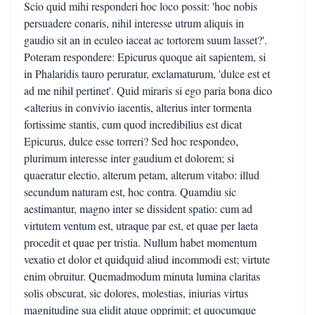
Scio quid mihi responderi hoc loco possit: 'hoc nobis
persuadere conaris, nihil interesse utrum aliquis in
gaudio sit an in eculeo iaceat ac tortorem suum lasset?'.
Poteram respondere: Epicurus quoque ait sapientem, si
in Phalaridis tauro peruratur, exclamaturum, 'dulce est et
ad me nihil pertinet'. Quid miraris si ego paria bona dico
<alterius in convivio iacentis, alterius inter tormenta
fortissime stantis, cum quod incredibilius est dicat
Epicurus, dulce esse torreri? Sed hoc respondeo,
plurimum interesse inter gaudium et dolorem; si
quaeratur electio, alterum petam, alterum vitabo: illud
secundum naturam est, hoc contra. Quamdiu sic
aestimantur, magno inter se dissident spatio: cum ad
virtutem ventum est, utraque par est, et quae per laeta
procedit et quae per tristia. Nullum habet momentum
vexatio et dolor et quidquid aliud incommodi est; virtute
enim obruitur. Quemadmodum minuta lumina claritas
solis obscurat, sic dolores, molestias, iniurias virtus
magnitudine sua elidit atque opprimit; et quocumque