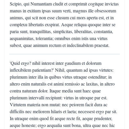
Scipio, qui Numantiam cludit et comprimit cogitque invictas
manus in exitium ipsas suum verti, magnus ille obsessorum
animus, qui scit non esse clusum cui mors aperta est, et in
complexu libertatis exspirat. Aeque reliqua quoque inter se
paria sunt, tranquillitas, simplicitas, liberalitas, constantia,
aequanimitas, tolerantia; omnibus enim istis una virtus
subest, quae animum rectum et indeclinabilem praestat.
'Quid ergo? nihil interest inter gaudium et dolorum
inflexibilem patientiam?' Nihil, quantum ad ipsas virtutes:
plurimum inter illa in quibus virtus utraque ostenditur; in
altero enim naturalis est animi remissio ac laxitas, in altero
contra naturam dolor. Itaque media sunt haec quae
plurimum intervalli recipiunt: virtus in utroque par est.
Virtutem materia non mutat: nec peiorem facit dura ac
difficilis nec meliorem hilaris et laeta; necessest ergo par sit.
In utraque enim quod fit aeque recte fit, aeque prudenter,
aeque honeste; ergo aequalia sunt bona, ultra quae nec hic