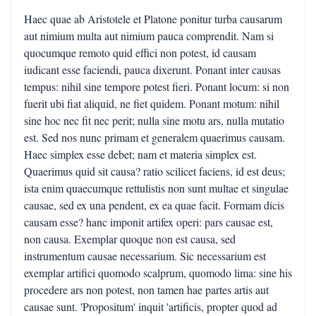
Haec quae ab Aristotele et Platone ponitur turba causarum
aut nimium multa aut nimium pauca comprendit. Nam si
quocumque remoto quid effici non potest, id causam
iudicant esse faciendi, pauca dixerunt. Ponant inter causas
tempus: nihil sine tempore potest fieri. Ponant locum: si non
fuerit ubi fiat aliquid, ne fiet quidem. Ponant motum: nihil
sine hoc nec fit nec perit; nulla sine motu ars, nulla mutatio
est. Sed nos nunc primam et generalem quaerimus causam.
Haec simplex esse debet; nam et materia simplex est.
Quaerimus quid sit causa? ratio scilicet faciens, id est deus;
ista enim quaecumque rettulistis non sunt multae et singulae
causae, sed ex una pendent, ex ea quae facit. Formam dicis
causam esse? hanc imponit artifex operi: pars causae est,
non causa. Exemplar quoque non est causa, sed
instrumentum causae necessarium. Sic necessarium est
exemplar artifici quomodo scalprum, quomodo lima: sine his
procedere ars non potest, non tamen hae partes artis aut
causae sunt. 'Propositum' inquit 'artificis, propter quod ad