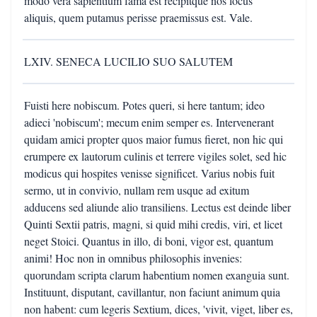
modo vera sapientium fama est recipitque nos locus
aliquis, quem putamus perisse praemissus est. Vale.
LXIV. SENECA LUCILIO SUO SALUTEM
Fuisti here nobiscum. Potes queri, si here tantum; ideo
adieci 'nobiscum'; mecum enim semper es. Intervenerant
quidam amici propter quos maior fumus fieret, non hic qui
erumpere ex lautorum culinis et terrere vigiles solet, sed hic
modicus qui hospites venisse significet. Varius nobis fuit
sermo, ut in convivio, nullam rem usque ad exitum
adducens sed aliunde alio transiliens. Lectus est deinde liber
Quinti Sextii patris, magni, si quid mihi credis, viri, et licet
neget Stoici. Quantus in illo, di boni, vigor est, quantum
animi! Hoc non in omnibus philosophis invenies:
quorundam scripta clarum habentium nomen exanguia sunt.
Instituunt, disputant, cavillantur, non faciunt animum quia
non habent: cum legeris Sextium, dices, 'vivit, viget, liber es,