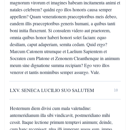
magnorum virorum et imagines habeam incitamenta animi et
natales celebrem? quidni ego illos honoris causa semper
appellem? Quam venerationem praeceptoribus meis debeo,
eandem illis praeceptoribus generis humani, a quibus tanti
boni initia fluxerunt. Si consulem videro aut praetorem,
omnia quibus honor haberi honori solet faciam: equo
desiliam, caput adaperiam, semita cedam. Quid ergo?
Marcum Catonem utrumque et Laelium Sapientem et
Socraten cum Platone et Zenonem Cleanthenque in animum
meum sine dignatione summa recipiam? Ego vero illos
veneror et tantis nominibus semper assurgo. Vale.
LXV. SENECA LUCILIO SUO SALUTEM
10
Hesternum diem divisi cum mala valetudine:
antemeridianum illa sibi vindicavit, postmeridiano mihi
cessit. Itaque lectione primum temptavi animum; deinde,
cum hanc recepisset, plus illi imperare ausus sum, immo