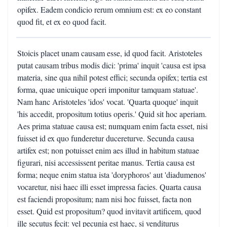
opifex. Eadem condicio rerum omnium est: ex eo constant
quod fit, et ex eo quod facit.
Stoicis placet unam causam esse, id quod facit. Aristoteles
putat causam tribus modis dici: 'prima' inquit 'causa est ipsa
materia, sine qua nihil potest effici; secunda opifex; tertia est
forma, quae unicuique operi imponitur tamquam statuae'.
Nam hanc Aristoteles 'idos' vocat. 'Quarta quoque' inquit
'his accedit, propositum totius operis.' Quid sit hoc aperiam.
Aes prima statuae causa est; numquam enim facta esset, nisi
fuisset id ex quo funderetur ducereturve. Secunda causa
artifex est; non potuisset enim aes illud in habitum statuae
figurari, nisi accessissent peritae manus. Tertia causa est
forma; neque enim statua ista 'doryphoros' aut 'diadumenos'
vocaretur, nisi haec illi esset impressa facies. Quarta causa
est faciendi propositum; nam nisi hoc fuisset, facta non
esset. Quid est propositum? quod invitavit artificem, quod
ille secutus fecit: vel pecunia est haec, si venditurus