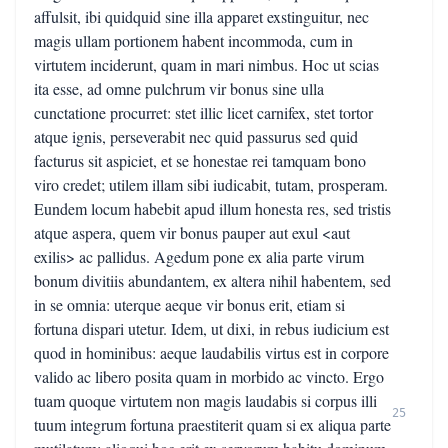
affulsit, ibi quidquid sine illa apparet exstinguitur, nec
magis ullam portionem habent incommoda, cum in
virtutem inciderunt, quam in mari nimbus. Hoc ut scias
ita esse, ad omne pulchrum vir bonus sine ulla
cunctatione procurret: stet illic licet carnifex, stet tortor
atque ignis, perseverabit nec quid passurus sed quid
facturus sit aspiciet, et se honestae rei tamquam bono
viro credet; utilem illam sibi iudicabit, tutam, prosperam.
Eundem locum habebit apud illum honesta res, sed tristis
atque aspera, quem vir bonus pauper aut exul <aut
exilis> ac pallidus. Agedum pone ex alia parte virum
bonum divitiis abundantem, ex altera nihil habentem, sed
in se omnia: uterque aeque vir bonus erit, etiam si
fortuna dispari utetur. Idem, ut dixi, in rebus iudicium est
quod in hominibus: aeque laudabilis virtus est in corpore
valido ac libero posita quam in morbido ac vincto. Ergo
tuam quoque virtutem non magis laudabis si corpus illi
25
tuum integrum fortuna praestiterit quam si ex aliqua parte