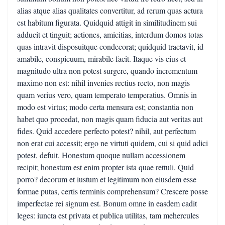
alias atque alias qualitates convertitur, ad rerum quas actura
est habitum figurata. Quidquid attigit in similitudinem sui
adducit et tinguit; actiones, amicitias, interdum domos totas
quas intravit disposuitque condecorat; quidquid tractavit, id
amabile, conspicuum, mirabile facit. Itaque vis eius et
magnitudo ultra non potest surgere, quando incrementum
maximo non est: nihil invenies rectius recto, non magis
quam verius vero, quam temperato temperatius. Omnis in
modo est virtus; modo certa mensura est; constantia non
habet quo procedat, non magis quam fiducia aut veritas aut
fides. Quid accedere perfecto potest? nihil, aut perfectum
non erat cui accessit; ergo ne virtuti quidem, cui si quid adici
potest, defuit. Honestum quoque nullam accessionem
recipit; honestum est enim propter ista quae rettuli. Quid
porro? decorum et iustum et legitimum non eiusdem esse
formae putas, certis terminis comprehensum? Crescere posse
imperfectae rei signum est. Bonum omne in easdem cadit
leges: iuncta est privata et publica utilitas, tam mehercules