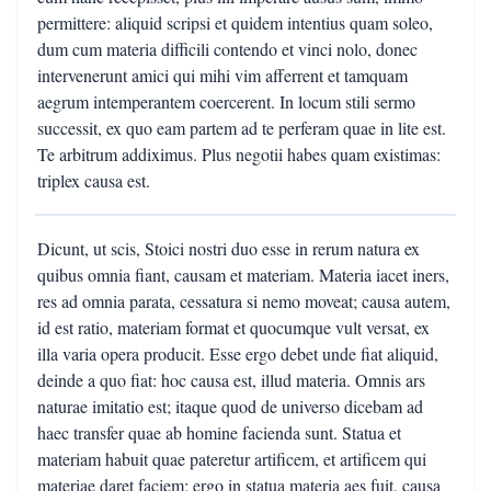
permittere: aliquid scripsi et quidem intentius quam soleo,
dum cum materia difficili contendo et vinci nolo, donec
intervenerunt amici qui mihi vim afferrent et tamquam
aegrum intemperantem coercerent. In locum stili sermo
successit, ex quo eam partem ad te perferam quae in lite est.
Te arbitrum addiximus. Plus negotii habes quam existimas:
triplex causa est.
Dicunt, ut scis, Stoici nostri duo esse in rerum natura ex
quibus omnia fiant, causam et materiam. Materia iacet iners,
res ad omnia parata, cessatura si nemo moveat; causa autem,
id est ratio, materiam format et quocumque vult versat, ex
illa varia opera producit. Esse ergo debet unde fiat aliquid,
deinde a quo fiat: hoc causa est, illud materia. Omnis ars
naturae imitatio est; itaque quod de universo dicebam ad
haec transfer quae ab homine facienda sunt. Statua et
materiam habuit quae pateretur artificem, et artificem qui
materiae daret faciem; ergo in statua materia aes fuit, causa