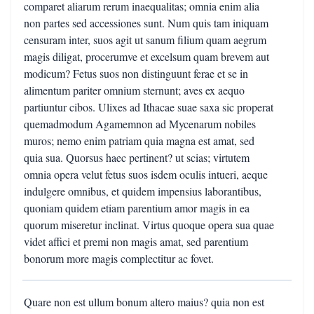
comparet aliarum rerum inaequalitas; omnia enim alia
non partes sed accessiones sunt. Num quis tam iniquam
censuram inter, suos agit ut sanum filium quam aegrum
magis diligat, procerumve et excelsum quam brevem aut
modicum? Fetus suos non distinguunt ferae et se in
alimentum pariter omnium sternunt; aves ex aequo
partiuntur cibos. Ulixes ad Ithacae suae saxa sic properat
quemadmodum Agamemnon ad Mycenarum nobiles
muros; nemo enim patriam quia magna est amat, sed
quia sua. Quorsus haec pertinent? ut scias; virtutem
omnia opera velut fetus suos isdem oculis intueri, aeque
indulgere omnibus, et quidem impensius laborantibus,
quoniam quidem etiam parentium amor magis in ea
quorum miseretur inclinat. Virtus quoque opera sua quae
videt affici et premi non magis amat, sed parentium
bonorum more magis complectitur ac fovet.
Quare non est ullum bonum altero maius? quia non est