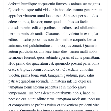
deformi humilique corpusculo formosus animus ac magnus.
Quosdam itaque mihi videtur in hoc tales natura generare, ut
approbet virtutem omni loco nasci. Si posset per se nudos
edere animos, fecisset; nunc quod amplius est facit:
quosdam enim edit corporibus impeditos, sed nihilominus
perrumpentis obstantia. Claranus mihi videtur in exemplar
editus, ut scire possemus non deformitate corporis foedari
animum, sed pulchritudine animi corpus ornari. Quamvis
autem paucissimos una fecerimus dies, tamen multi nobis
sermones fuerunt, quos subinde egeram et ad te permittam.
Hoc primo die quaesitum est, quomodo possint paria bona
esse, si triplex eorum condicio est. Quaedam, ut nostris
videtur, prima bona sunt, tamquam gaudium, pax, salus
patriae; quaedam secunda, in materia infelici expressa,
tamquam tormentorum patientia et in morbo gravi
temperantia. Illa bona derecto optabimus nobis, haec, si
necesse erit. Sunt adhuc tertia, tamquam modestus incessus
et compositus ac probus vultus et conveniens prudenti viro
gestus. Quomodo ista inter se paria esse possunt, cum alia