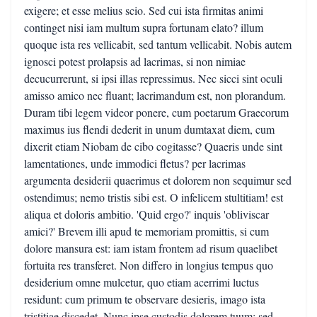
exigere; et esse melius scio. Sed cui ista firmitas animi
continget nisi iam multum supra fortunam elato? illum
quoque ista res vellicabit, sed tantum vellicabit. Nobis autem
ignosci potest prolapsis ad lacrimas, si non nimiae
decucurrerunt, si ipsi illas repressimus. Nec sicci sint oculi
amisso amico nec fluant; lacrimandum est, non plorandum.
Duram tibi legem videor ponere, cum poetarum Graecorum
maximus ius flendi dederit in unum dumtaxat diem, cum
dixerit etiam Niobam de cibo cogitasse? Quaeris unde sint
lamentationes, unde immodici fletus? per lacrimas
argumenta desiderii quaerimus et dolorem non sequimur sed
ostendimus; nemo tristis sibi est. O infelicem stultitiam! est
aliqua et doloris ambitio. 'Quid ergo?' inquis 'obliviscar
amici?' Brevem illi apud te memoriam promittis, si cum
dolore mansura est: iam istam frontem ad risum quaelibet
fortuita res transferet. Non differo in longius tempus quo
desiderium omne mulcetur, quo etiam acerrimi luctus
residunt: cum primum te observare desieris, imago ista
tristitiae discedet. Nunc ipse custodis dolorem tuum; sed