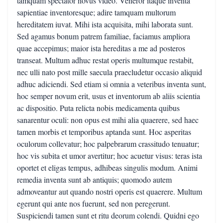
tamquam spectator novus video. Veneror itaque inventa
sapientiae inventoresque; adire tamquam multorum
hereditatem iuvat. Mihi ista acquisita, mihi laborata sunt.
Sed agamus bonum patrem familiae, faciamus ampliora
quae accepimus; maior ista hereditas a me ad posteros
transeat. Multum adhuc restat operis multumque restabit,
nec ulli nato post mille saecula praecludetur occasio aliquid
adhuc adiciendi. Sed etiam si omnia a veteribus inventa sunt,
hoc semper novum erit, usus et inventorum ab aliis scientia
ac dispositio. Puta relicta nobis medicamenta quibus
sanarentur oculi: non opus est mihi alia quaerere, sed haec
tamen morbis et temporibus aptanda sunt. Hoc asperitas
oculorum collevatur; hoc palpebrarum crassitudo tenuatur;
hoc vis subita et umor avertitur; hoc acuetur visus: teras ista
oportet et eligas tempus, adhibeas singulis modum. Animi
remedia inventa sunt ab antiquis; quomodo autem
admoveantur aut quando nostri operis est quaerere. Multum
egerunt qui ante nos fuerunt, sed non peregerunt.
Suspiciendi tamen sunt et ritu deorum colendi. Quidni ego