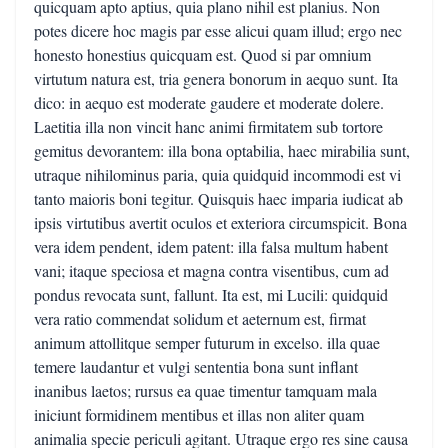
quicquam apto aptius, quia plano nihil est planius. Non
potes dicere hoc magis par esse alicui quam illud; ergo nec
honesto honestius quicquam est. Quod si par omnium
virtutum natura est, tria genera bonorum in aequo sunt. Ita
dico: in aequo est moderate gaudere et moderate dolere.
Laetitia illa non vincit hanc animi firmitatem sub tortore
gemitus devorantem: illa bona optabilia, haec mirabilia sunt,
utraque nihilominus paria, quia quidquid incommodi est vi
tanto maioris boni tegitur. Quisquis haec imparia iudicat ab
ipsis virtutibus avertit oculos et exteriora circumspicit. Bona
vera idem pendent, idem patent: illa falsa multum habent
vani; itaque speciosa et magna contra visentibus, cum ad
pondus revocata sunt, fallunt. Ita est, mi Lucili: quidquid
vera ratio commendat solidum et aeternum est, firmat
animum attollitque semper futurum in excelso. illa quae
temere laudantur et vulgi sententia bona sunt inflant
inanibus laetos; rursus ea quae timentur tamquam mala
iniciunt formidinem mentibus et illas non aliter quam
animalia specie periculi agitant. Utraque ergo res sine causa