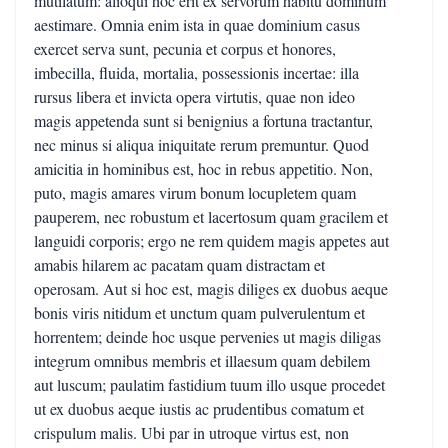
mutilatum: alioqui hoc erit ex servorum habitu dominum
aestimare. Omnia enim ista in quae dominium casus
exercet serva sunt, pecunia et corpus et honores,
imbecilla, fluida, mortalia, possessionis incertae: illa
rursus libera et invicta opera virtutis, quae non ideo
magis appetenda sunt si benignius a fortuna tractantur,
nec minus si aliqua iniquitate rerum premuntur. Quod
amicitia in hominibus est, hoc in rebus appetitio. Non,
puto, magis amares virum bonum locupletem quam
pauperem, nec robustum et lacertosum quam gracilem et
languidi corporis; ergo ne rem quidem magis appetes aut
amabis hilarem ac pacatam quam distractam et
operosam. Aut si hoc est, magis diliges ex duobus aeque
bonis viris nitidum et unctum quam pulverulentum et
horrentem; deinde hoc usque pervenies ut magis diligas
integrum omnibus membris et illaesum quam debilem
aut luscum; paulatim fastidium tuum illo usque procedet
ut ex duobus aeque iustis ac prudentibus comatum et
crispulum malis. Ubi par in utroque virtus est, non