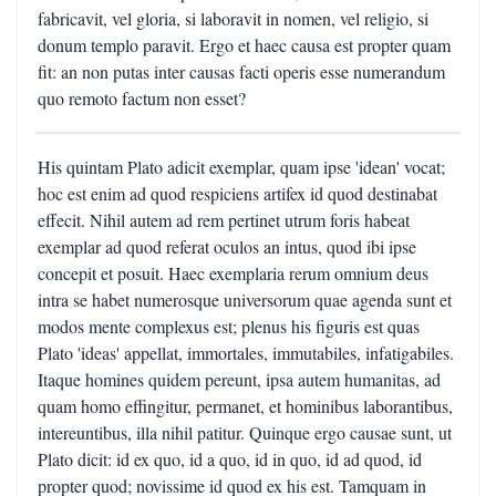
fabricavit, vel gloria, si laboravit in nomen, vel religio, si
donum templo paravit. Ergo et haec causa est propter quam
fit: an non putas inter causas facti operis esse numerandum
quo remoto factum non esset?
His quintam Plato adicit exemplar, quam ipse 'idean' vocat;
hoc est enim ad quod respiciens artifex id quod destinabat
effecit. Nihil autem ad rem pertinet utrum foris habeat
exemplar ad quod referat oculos an intus, quod ibi ipse
concepit et posuit. Haec exemplaria rerum omnium deus
intra se habet numerosque universorum quae agenda sunt et
modos mente complexus est; plenus his figuris est quas
Plato 'ideas' appellat, immortales, immutabiles, infatigabiles.
Itaque homines quidem pereunt, ipsa autem humanitas, ad
quam homo effingitur, permanet, et hominibus laborantibus,
intereuntibus, illa nihil patitur. Quinque ergo causae sunt, ut
Plato dicit: id ex quo, id a quo, id in quo, id ad quod, id
propter quod; novissime id quod ex his est. Tamquam in