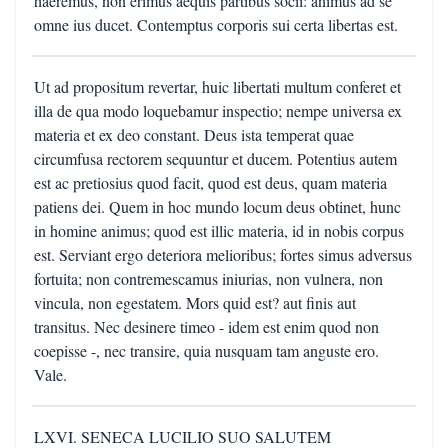
haeremus, non erimus aequis partibus socii: animus ad se
omne ius ducet. Contemptus corporis sui certa libertas est.
Ut ad propositum revertar, huic libertati multum conferet et
illa de qua modo loquebamur inspectio; nempe universa ex
materia et ex deo constant. Deus ista temperat quae
circumfusa rectorem sequuntur et ducem. Potentius autem
est ac pretiosius quod facit, quod est deus, quam materia
patiens dei. Quem in hoc mundo locum deus obtinet, hunc
in homine animus; quod est illic materia, id in nobis corpus
est. Serviant ergo deteriora melioribus; fortes simus adversus
fortuita; non contremescamus iniurias, non vulnera, non
vincula, non egestatem. Mors quid est? aut finis aut
transitus. Nec desinere timeo - idem est enim quod non
coepisse -, nec transire, quia nusquam tam anguste ero.
Vale.
LXVI. SENECA LUCILIO SUO SALUTEM