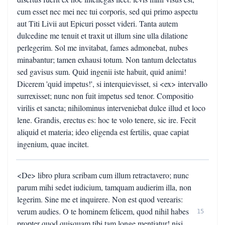
cum esset nec mei nec tui corporis, sed qui primo aspectu
aut Titi Livii aut Epicuri posset videri. Tanta autem
dulcedine me tenuit et traxit ut illum sine ulla dilatione
perlegerim. Sol me invitabat, fames admonebat, nubes
minabantur; tamen exhausi totum. Non tantum delectatus
sed gavisus sum. Quid ingenii iste habuit, quid animi!
Dicerem 'quid impetus!', si interquievisset, si <ex> intervallo
surrexisset; nunc non fuit impetus sed tenor. Compositio
virilis et sancta; nihilominus interveniebat dulce illud et loco
lene. Grandis, erectus es: hoc te volo tenere, sic ire. Fecit
aliquid et materia; ideo eligenda est fertilis, quae capiat
ingenium, quae incitet.
<De> libro plura scribam cum illum retractavero; nunc
parum mihi sedet iudicium, tamquam audierim illa, non
legerim. Sine me et inquirere. Non est quod verearis:
verum audies. O te hominem felicem, quod nihil habes
15
propter quod quisquam tibi tam longe mentiatur! nisi