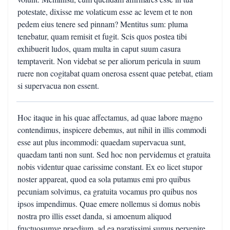
potestate, dixisse me volaticum esse ac levem et te non
pedem eius tenere sed pinnam? Mentitus sum: pluma
tenebatur, quam remisit et fugit. Scis quos postea tibi
exhibuerit ludos, quam multa in caput suum casura
temptaverit. Non videbat se per aliorum pericula in suum
ruere non cogitabat quam onerosa essent quae petebat, etiam
si supervacua non essent.
Hoc itaque in his quae affectamus, ad quae labore magno
contendimus, inspicere debemus, aut nihil in illis commodi
esse aut plus incommodi: quaedam supervacua sunt,
quaedam tanti non sunt. Sed hoc non pervidemus et gratuita
nobis videntur quae carissime constant. Ex eo licet stupor
noster appareat, quod ea sola putamus emi pro quibus
pecuniam solvimus, ea gratuita vocamus pro quibus nos
ipsos impendimus. Quae emere nollemus si domus nobis
nostra pro illis esset danda, si amoenum aliquod
fructuosumve praedium, ad ea paratissimi sumus pervenire