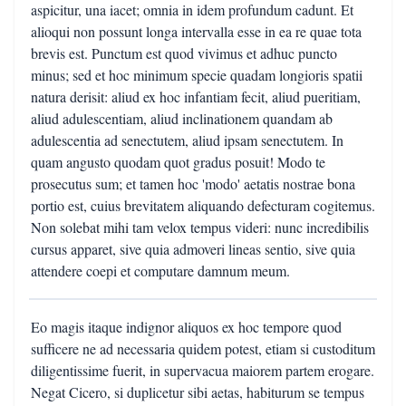
aspicitur, una iacet; omnia in idem profundum cadunt. Et
alioqui non possunt longa intervalla esse in ea re quae tota
brevis est. Punctum est quod vivimus et adhuc puncto
minus; sed et hoc minimum specie quadam longioris spatii
natura derisit: aliud ex hoc infantiam fecit, aliud pueritiam,
aliud adulescentiam, aliud inclinationem quandam ab
adulescentia ad senectutem, aliud ipsam senectutem. In
quam angusto quodam quot gradus posuit! Modo te
prosecutus sum; et tamen hoc 'modo' aetatis nostrae bona
portio est, cuius brevitatem aliquando defecturam cogitemus.
Non solebat mihi tam velox tempus videri: nunc incredibilis
cursus apparet, sive quia admoveri lineas sentio, sive quia
attendere coepi et computare damnum meum.
Eo magis itaque indignor aliquos ex hoc tempore quod
sufficere ne ad necessaria quidem potest, etiam si custoditum
diligentissime fuerit, in supervacua maiorem partem erogare.
Negat Cicero, si duplicetur sibi aetas, habiturum se tempus