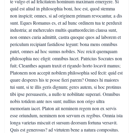
te vulgo et ad felicitatem hominum maximam emergere. Si
quid est aliud in philosophia boni, hoc est, quod stemma
non inspicit; omnes, si ad originem primam revocantur, a dis
sunt. Eques Romanus es, et ad hunc ordinem tua te perduxit
industria; at mehercules multis quattuordecim clausa sunt,
non omnes curia admittit, castra quoque quos ad laborem et
periculum recipiant fastidiose legunt: bona mens omnibus
patet, omnes ad hoc sumus nobiles. Nec reicit quemquam
philosophia nec eligit: omnibus lucet. Patricius Socrates non
fuit; Cleanthes aquam traxit et rigando horto locavit manus;
Platonem non accepit nobilem philosophia sed fecit: quid est
quare desperes his te posse fieri parem? Omnes hi maiores
tui sunt, si te illis geris dignum; geres autem, si hoc protinus
tibi ipse persuaseris, a nullo te nobilitate superari. Omnibus
nobis totidem ante nos sunt; nullius non origo ultra
memoriam iacet. Platon ait neminem regem non ex servis
esse oriundum, neminem non servum ex regibus. Omnia ista
longa varietas miscuit et sursum deorsum fortuna versavit.
Quis est generosus? ad virtutem bene a natura compositus.