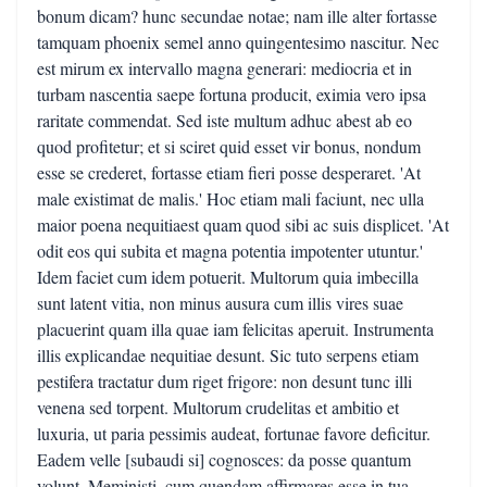
bonum dicam? hunc secundae notae; nam ille alter fortasse
tamquam phoenix semel anno quingentesimo nascitur. Nec
est mirum ex intervallo magna generari: mediocria et in
turbam nascentia saepe fortuna producit, eximia vero ipsa
raritate commendat. Sed iste multum adhuc abest ab eo
quod profitetur; et si sciret quid esset vir bonus, nondum
esse se crederet, fortasse etiam fieri posse desperaret. 'At
male existimat de malis.' Hoc etiam mali faciunt, nec ulla
maior poena nequitiaest quam quod sibi ac suis displicet. 'At
odit eos qui subita et magna potentia impotenter utuntur.'
Idem faciet cum idem potuerit. Multorum quia imbecilla
sunt latent vitia, non minus ausura cum illis vires suae
placuerint quam illa quae iam felicitas aperuit. Instrumenta
illis explicandae nequitiae desunt. Sic tuto serpens etiam
pestifera tractatur dum riget frigore: non desunt tunc illi
venena sed torpent. Multorum crudelitas et ambitio et
luxuria, ut paria pessimis audeat, fortunae favore deficitur.
Eadem velle [subaudi si] cognosces: da posse quantum
volunt. Meministi, cum quendam affirmares esse in tua