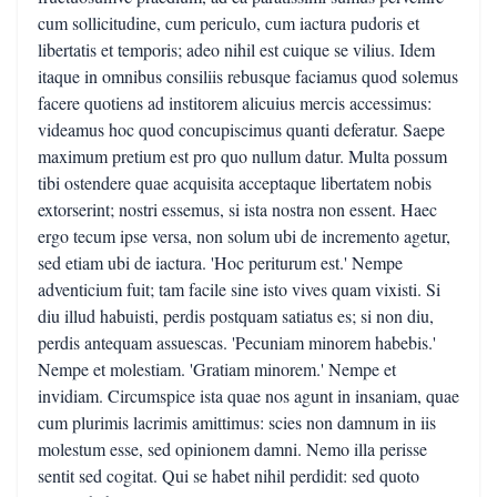
cum sollicitudine, cum periculo, cum iactura pudoris et
libertatis et temporis; adeo nihil est cuique se vilius. Idem
itaque in omnibus consiliis rebusque faciamus quod solemus
facere quotiens ad institorem alicuius mercis accessimus:
videamus hoc quod concupiscimus quanti deferatur. Saepe
maximum pretium est pro quo nullum datur. Multa possum
tibi ostendere quae acquisita acceptaque libertatem nobis
extorserint; nostri essemus, si ista nostra non essent. Haec
ergo tecum ipse versa, non solum ubi de incremento agetur,
sed etiam ubi de iactura. 'Hoc periturum est.' Nempe
adventicium fuit; tam facile sine isto vives quam vixisti. Si
diu illud habuisti, perdis postquam satiatus es; si non diu,
perdis antequam assuescas. 'Pecuniam minorem habebis.'
Nempe et molestiam. 'Gratiam minorem.' Nempe et
invidiam. Circumspice ista quae nos agunt in insaniam, quae
cum plurimis lacrimis amittimus: scies non damnum in iis
molestum esse, sed opinionem damni. Nemo illa perisse
sentit sed cogitat. Qui se habet nihil perdidit: sed quoto