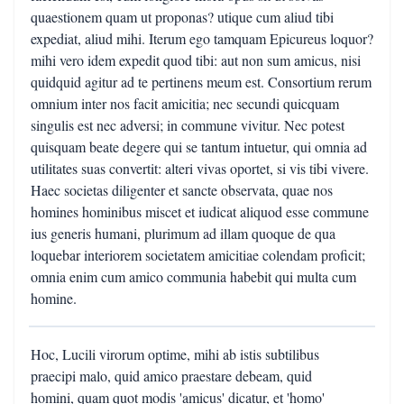
quaestionem quam ut proponas? utique cum aliud tibi
expediat, aliud mihi. Iterum ego tamquam Epicureus loquor?
mihi vero idem expedit quod tibi: aut non sum amicus, nisi
quidquid agitur ad te pertinens meum est. Consortium rerum
omnium inter nos facit amicitia; nec secundi quicquam
singulis est nec adversi; in commune vivitur. Nec potest
quisquam beate degere qui se tantum intuetur, qui omnia ad
utilitates suas convertit: alteri vivas oportet, si vis tibi vivere.
Haec societas diligenter et sancte observata, quae nos
homines hominibus miscet et iudicat aliquod esse commune
ius generis humani, plurimum ad illam quoque de qua
loquebar interiorem societatem amicitiae colendam proficit;
omnia enim cum amico communia habebit qui multa cum
homine.
Hoc, Lucili virorum optime, mihi ab istis subtilibus
praecipi malo, quid amico praestare debeam, quid
homini, quam quot modis 'amicus' dicatur, et 'homo'