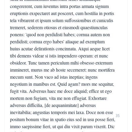
congererent, cum iuventus intra portas armata signum
eruptionis exspectaret aut posceret, cum hostilia in portis
tela vibrarent et ipsum solum suffossionibus et cuniculis
tremeret, sederem otiosus et eiusmodi quaestiunculas
ponens: 'quod non perdidisti habes; cornua autem non
perdidisti; cornua ergo habes' aliaque ad exemplum
huius acutae delirationis concinnata. Atqui aeque licet
tibi demens videar si istis impendero operam: et nunc
obsideor. Tunc tamen periculum mihi obsesso externum
immineret, murus me ab hoste secerneret: nunc mortifera
mecum sunt. Non vaco ad istas ineptias; ingens
negotium in manibus est. Quid agam? mors me sequitur,
fugit vita. Adversus haec me doce aliquid; effice ut ego
mortem non fugiam, vita me non effugiat. Exhortare
adversus difficilia, [de aequanimitate] adversus
inevitabilia; angustias temporis mei laxa. Doce non esse
35
positum bonum vitae in spatio eius sed in usu posse fieri,
immo saepissime fieri, ut qui diu vixit parum vixerit. Dic