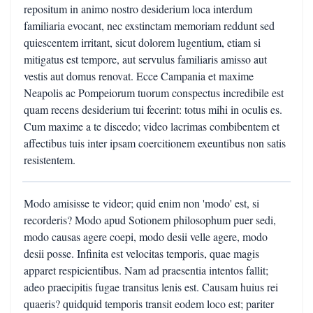
repositum in animo nostro desiderium loca interdum
familiaria evocant, nec exstinctam memoriam reddunt sed
quiescentem irritant, sicut dolorem lugentium, etiam si
mitigatus est tempore, aut servulus familiaris amisso aut
vestis aut domus renovat. Ecce Campania et maxime
Neapolis ac Pompeiorum tuorum conspectus incredibile est
quam recens desiderium tui fecerint: totus mihi in oculis es.
Cum maxime a te discedo; video lacrimas combibentem et
affectibus tuis inter ipsam coercitionem exeuntibus non satis
resistentem.
Modo amisisse te videor; quid enim non 'modo' est, si
recorderis? Modo apud Sotionem philosophum puer sedi,
modo causas agere coepi, modo desii velle agere, modo
desii posse. Infinita est velocitas temporis, quae magis
apparet respicientibus. Nam ad praesentia intentos fallit;
adeo praecipitis fugae transitus lenis est. Causam huius rei
quaeris? quidquid temporis transit eodem loco est; pariter