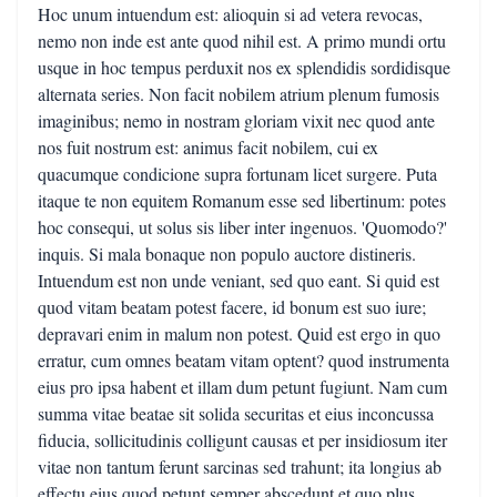
Hoc unum intuendum est: alioquin si ad vetera revocas,
nemo non inde est ante quod nihil est. A primo mundi ortu
usque in hoc tempus perduxit nos ex splendidis sordidisque
alternata series. Non facit nobilem atrium plenum fumosis
imaginibus; nemo in nostram gloriam vixit nec quod ante
nos fuit nostrum est: animus facit nobilem, cui ex
quacumque condicione supra fortunam licet surgere. Puta
itaque te non equitem Romanum esse sed libertinum: potes
hoc consequi, ut solus sis liber inter ingenuos. 'Quomodo?'
inquis. Si mala bonaque non populo auctore distineris.
Intuendum est non unde veniant, sed quo eant. Si quid est
quod vitam beatam potest facere, id bonum est suo iure;
depravari enim in malum non potest. Quid est ergo in quo
erratur, cum omnes beatam vitam optent? quod instrumenta
eius pro ipsa habent et illam dum petunt fugiunt. Nam cum
summa vitae beatae sit solida securitas et eius inconcussa
fiducia, sollicitudinis colligunt causas et per insidiosum iter
vitae non tantum ferunt sarcinas sed trahunt; ita longius ab
effectu eius quod petunt semper abscedunt et quo plus