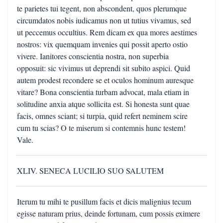
te parietes tui tegent, non abscondent, quos plerumque
circumdatos nobis iudicamus non ut tutius vivamus, sed
ut peccemus occultius. Rem dicam ex qua mores aestimes
nostros: vix quemquam invenies qui possit aperto ostio
vivere. Ianitores conscientia nostra, non superbia
opposuit: sic vivimus ut deprendi sit subito aspici. Quid
autem prodest recondere se et oculos hominum auresque
vitare? Bona conscientia turbam advocat, mala etiam in
solitudine anxia atque sollicita est. Si honesta sunt quae
facis, omnes sciant; si turpia, quid refert neminem scire
cum tu scias? O te miserum si contemnis hunc testem!
Vale.
XLIV. SENECA LUCILIO SUO SALUTEM
Iterum tu mihi te pusillum facis et dicis malignius tecum
egisse naturam prius, deinde fortunam, cum possis eximere