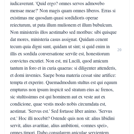
iudicaverunt. 'Quid ergo? omnes servos admovebo
mensae meae?' Non magis quam omnes liberos. Erras si
existimas me quosdam quasi sordidioris operae
reiecturum, ut puta illum mulionem et illum bubulcum.
Non ministeriis illos aestimabo sed moribus: sibi quisque
dat mores, ministeria casus assignat. Quidam cenent
tecum quia digni sunt, quidam ut sint; si quid enim in
20
illis ex sordida conversatione servile est, honestiorum
convictus excutiet. Non est, mi Lucili, quod amicum
tantum in foro et in curia quaeras: si diligenter attenderis,
et domi invenies. Saepe bona materia cessat sine artifice:
tempta et experire. Quemadmodum stultus est qui equum
empturus non ipsum inspicit sed stratum eius ac frenos,
sic stultissimus est qui hominem aut ex veste aut ex
condicione, quae vestis modo nobis circumdata est,
aestimat. 'Servus est.' Sed fortasse liber animo. 'Servus
est.' Hoc illi nocebit? Ostende quis non sit: alius libidini
servit, alius avaritiae, alius ambitioni, <omnes spei>,
omnes timori. Dabo consularem aniculae servientem,