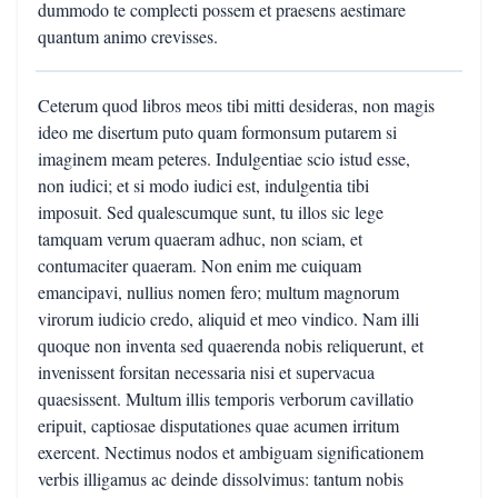
dummodo te complecti possem et praesens aestimare
quantum animo crevisses.
Ceterum quod libros meos tibi mitti desideras, non magis
ideo me disertum puto quam formonsum putarem si
imaginem meam peteres. Indulgentiae scio istud esse,
non iudici; et si modo iudici est, indulgentia tibi
imposuit. Sed qualescumque sunt, tu illos sic lege
tamquam verum quaeram adhuc, non sciam, et
contumaciter quaeram. Non enim me cuiquam
emancipavi, nullius nomen fero; multum magnorum
virorum iudicio credo, aliquid et meo vindico. Nam illi
quoque non inventa sed quaerenda nobis reliquerunt, et
invenissent forsitan necessaria nisi et supervacua
quaesissent. Multum illis temporis verborum cavillatio
eripuit, captiosae disputationes quae acumen irritum
exercent. Nectimus nodos et ambiguam significationem
verbis illigamus ac deinde dissolvimus: tantum nobis