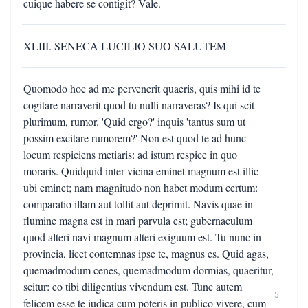
cuique habere se contigit? Vale.
XLIII. SENECA LUCILIO SUO SALUTEM
Quomodo hoc ad me pervenerit quaeris, quis mihi id te
cogitare narraverit quod tu nulli narraveras? Is qui scit
plurimum, rumor. 'Quid ergo?' inquis 'tantus sum ut
possim excitare rumorem?' Non est quod te ad hunc
locum respiciens metiaris: ad istum respice in quo
moraris. Quidquid inter vicina eminet magnum est illic
ubi eminet; nam magnitudo non habet modum certum:
comparatio illam aut tollit aut deprimit. Navis quae in
flumine magna est in mari parvula est; gubernaculum
quod alteri navi magnum alteri exiguum est. Tu nunc in
provincia, licet contemnas ipse te, magnus es. Quid agas,
quemadmodum cenes, quemadmodum dormias, quaeritur,
scitur: eo tibi diligentius vivendum est. Tunc autem
5
felicem esse te iudica cum poteris in publico vivere, cum