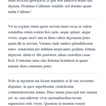
illum invicem apologavit, et ipse non iudicavit domo sua
dignum. Dominus Callistum vendidit: sed domino quam
multa Callistus!
Vis tu cogitare istum quem servum tuum vocas ex isdem
seminibus ortum eodem frui caelo, aeque spirare, aeque
vivere, aeque mori! tam tu illum videre ingenuum potes
quam ille te servum. Variana clade multos splendidissime
natos, senatorium per militiam auspicantes gradum, fortuna
depressit: alium ex illis pastorem, alium custodem casae
fecit. Contemne nunc eius fortunae hominem in quam
transire dum contemnis potes.
Nolo in ingentem me locum immittere et de usu servorum
disputare, in quos superbissimi, crudelissimi,
contumeliosissimi sumus. Haec tamen praecepti mei summa
est: sic cum inferiore vivas quemadmodum tecum
superiorem velis vivere. Quotiens in mentem venerit