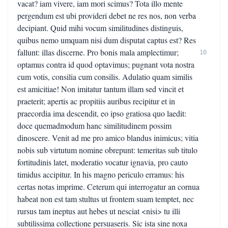
vacat? iam vivere, iam mori scimus? Tota illo mente
pergendum est ubi provideri debet ne res nos, non verba
decipiant. Quid mihi vocum similitudines distinguis,
quibus nemo umquam nisi dum disputat captus est? Res
fallunt: illas discerne. Pro bonis mala amplectimur;
10
optamus contra id quod optavimus; pugnant vota nostra
cum votis, consilia cum consilis. Adulatio quam similis
est amicitiae! Non imitatur tantum illam sed vincit et
praeterit; apertis ac propitiis auribus recipitur et in
praecordia ima descendit, eo ipso gratiosa quo laedit:
doce quemadmodum hanc similitudinem possim
dinoscere. Venit ad me pro amico blandus inimicus; vitia
nobis sub virtutum nomine obrepunt: temeritas sub titulo
fortitudinis latet, moderatio vocatur ignavia, pro cauto
timidus accipitur. In his magno periculo erramus: his
certas notas imprime. Ceterum qui interrogatur an cornua
habeat non est tam stultus ut frontem suam temptet, nec
rursus tam ineptus aut hebes ut nesciat <nisi> tu illi
subtilissima collectione persuaseris. Sic ista sine noxa