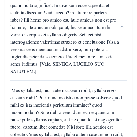
quam multa significet. In diversum ecce sapientia et
stultitia discedunt! cui accedo? in utram ire partem
iubes? Illi homo pro amico est, huic amicus non est pro
homine; ille amicum sibi parat, hic se amico: tu mihi
25
verba distorques et syllabas digeris. Scilicet nisi
interrogationes vaferrimas struxero et conclusione falsa a
vero nascens mendacium adstrinxero, non potero a
fugiendis petenda secernere. Pudet me: in re tam seria
senes ludimus. [Vale. SENECA LUCILIO SUO
SALUTEM.]
'Mus syllaba est; mus autem caseum rodit; syllaba ergo
caseum rodit.' Puta nunc me istuc non posse solvere: quod
mihi ex ista inscientia periculum imminet? quod
incommodum? Sine dubio verendum est ne quando in
muscipulo syllabas capiam, aut ne quando, si neglegentior
fuero, caseum liber comedat. Nisi forte illa acutior est
collectio: 'mus syllaba est; syllaba autem caseum non rodit;