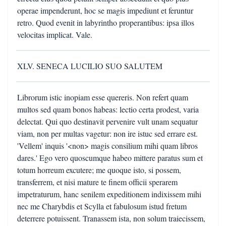
operae impenderunt, hoc se magis impediunt et feruntur
retro. Quod evenit in labyrintho properantibus: ipsa illos
velocitas implicat. Vale.
XLV. SENECA LUCILIO SUO SALUTEM
Librorum istic inopiam esse quereris. Non refert quam
multos sed quam bonos habeas: lectio certa prodest, varia
delectat. Qui quo destinavit pervenire vult unam sequatur
viam, non per multas vagetur: non ire istuc sed errare est.
'Vellem' inquis '<non> magis consilium mihi quam libros
dares.' Ego vero quoscumque habeo mittere paratus sum et
totum horreum excutere; me quoque isto, si possem,
transferrem, et nisi mature te finem officii sperarem
impetraturum, hanc senilem expeditionem indixissem mihi
nec me Charybdis et Scylla et fabulosum istud fretum
deterrere potuissent. Tranassem ista, non solum traiecissem,