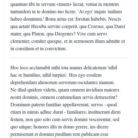
quantum tibi in servum <tuum> liceat, veniat in mentem
tantundem in te domino tuo licere. 'At ego' inquis 'nullum
habeo dominum.' Bona aetas est: forsitan habebis. Nescis
qua aetate Hecuba servire coeperit, qua Croesus, qua Darei
mater, qua Platon, qua Diogenes? Vive cum servo
clementer, comiter quoque, et in sermonem illum admitte et
in consilium et in convictum.
Hoc loco acclamabit mihi tota manus delicatorum 'nihil
hac re humilius, nihil turpius'. Hos ego eosdem
deprehendam alienorum servorum osculantes manum.
Ne illud quidem videtis, quam omnem invidiam maiores
nostri dominis, omnem contumeliam servis detraxerint?
Dominum patrem familiae appellaverunt, servos - quod
etiam in mimis adhuc durat - familiares; instituerunt diem
festum, non quo solo cum servis domini vescerentur, sed
quo utique; honores illis in domo gerere, ius dicere
permiserunt et domum pusillam rem publicam esse