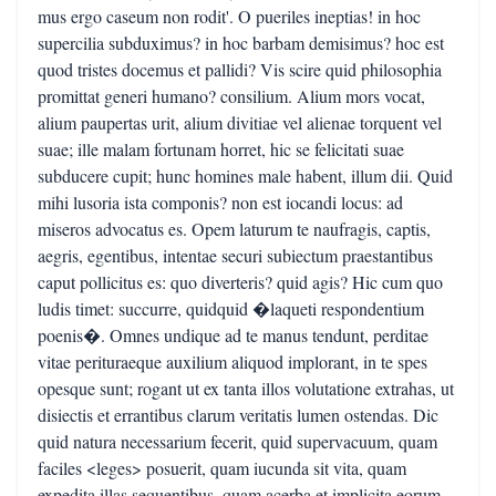
mus ergo caseum non rodit'. O pueriles ineptias! in hoc
supercilia subduximus? in hoc barbam demisimus? hoc est
quod tristes docemus et pallidi? Vis scire quid philosophia
promittat generi humano? consilium. Alium mors vocat,
alium paupertas urit, alium divitiae vel alienae torquent vel
suae; ille malam fortunam horret, hic se felicitati suae
subducere cupit; hunc homines male habent, illum dii. Quid
mihi lusoria ista componis? non est iocandi locus: ad
miseros advocatus es. Opem laturum te naufragis, captis,
aegris, egentibus, intentae securi subiectum praestantibus
caput pollicitus es: quo diverteris? quid agis? Hic cum quo
ludis timet: succurre, quidquid �laqueti respondentium
poenis�. Omnes undique ad te manus tendunt, perditae
vitae perituraeque auxilium aliquod implorant, in te spes
opesque sunt; rogant ut ex tanta illos volutatione extrahas, ut
disiectis et errantibus clarum veritatis lumen ostendas. Dic
quid natura necessarium fecerit, quid supervacuum, quam
faciles <leges> posuerit, quam iucunda sit vita, quam
expedita illas sequentibus, quam acerba et implicita eorum