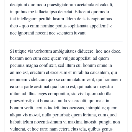
decipiunt quomodo praestigiatorum acetabula et calculi,
in quibus me fallacia ipsa delectat. Effice ut quomodo
fiat intellegam: perdidi lusum. Idem de istis captionibus
dico - quo enim nomine potius sophismata appellem? -:
nec ignoranti nocent nec scientem iuvant.
Si utique vis verborum ambiguitates diducere, hoc nos doce,
beatum non eum esse quem vulgus appellat, ad quem
pecunia magna confluxit, sed illum cui bonum omne in
animo est, erectum et excelsum et mirabilia calcantem, qui
neminem videt cum quo se commutatum velit, qui hominem
ea sola parte aestimat qua homo est, qui natura magistra
utitur, ad illius leges componitur, sic vivit quomodo illa
praescripsit; cui bona sua nulla vis excutit, qui mala in
bonum vertit, certus iudicii, inconcussus, intrepidus; quem
aliqua vis movet, nulla perturbat; quem fortuna, cum quod
habuit telum nocentissimum vi maxima intorsit, pungit, non
vulnerat, et hoc raro; nam cetera eius tela, quibus genus