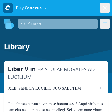
Dism
Play
Conexus →
Search...
Search...
Ope
Library
Liber V
in
EPISTULAE MORALES AD
LUCILIUM
XLII. SENECA LUCILIO SUO SALUTEM
1
Iam tibi iste persuasit virum se bonum esse? Atqui vir bonus
tam cito nec fieri potest nec intellegi. Scis quem nunc virum