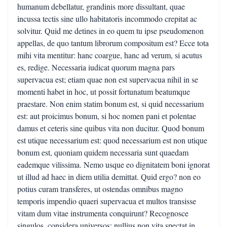
humanum debellatur, grandinis more dissultant, quae
incussa tectis sine ullo habitatoris incommodo crepitat ac
solvitur. Quid me detines in eo quem tu ipse pseudomenon
appellas, de quo tantum librorum compositum est? Ecce tota
mihi vita mentitur: hanc coargue, hanc ad verum, si acutus
es, redige. Necessaria iudicat quorum magna pars
supervacua est; etiam quae non est supervacua nihil in se
momenti habet in hoc, ut possit fortunatum beatumque
praestare. Non enim statim bonum est, si quid necessarium
est: aut proicimus bonum, si hoc nomen pani et polentae
damus et ceteris sine quibus vita non ducitur. Quod bonum
est utique necessarium est: quod necessarium est non utique
bonum est, quoniam quidem necessaria sunt quaedam
eademque vilissima. Nemo usque eo dignitatem boni ignorat
ut illud ad haec in diem utilia demittat. Quid ergo? non eo
potius curam transferes, ut ostendas omnibus magno
temporis impendio quaeri supervacua et multos transisse
vitam dum vitae instrumenta conquirunt? Recognosce
singulos, considera universos: nullius non vita spectat in