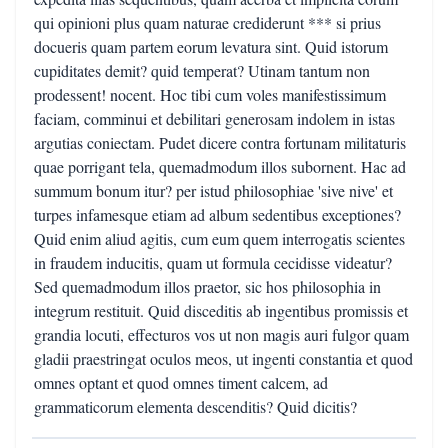
qui opinioni plus quam naturae crediderunt *** si prius
docueris quam partem eorum levatura sint. Quid istorum
cupiditates demit? quid temperat? Utinam tantum non
prodessent! nocent. Hoc tibi cum voles manifestissimum
faciam, comminui et debilitari generosam indolem in istas
argutias coniectam. Pudet dicere contra fortunam militaturis
quae porrigant tela, quemadmodum illos subornent. Hac ad
summum bonum itur? per istud philosophiae 'sive nive' et
turpes infamesque etiam ad album sedentibus exceptiones?
Quid enim aliud agitis, cum eum quem interrogatis scientes
in fraudem inducitis, quam ut formula cecidisse videatur?
Sed quemadmodum illos praetor, sic hos philosophia in
integrum restituit. Quid disceditis ab ingentibus promissis et
grandia locuti, effecturos vos ut non magis auri fulgor quam
gladii praestringat oculos meos, ut ingenti constantia et quod
omnes optant et quod omnes timent calcem, ad
grammaticorum elementa descenditis? Quid dicitis?