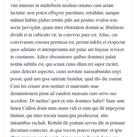
vini minister in muliebrem modum ornatus cum aetate
luctatur: non potest effugere pueritiam, retrahitur, iamque
militari habitu glaber retritis pilis aut penitus evulsis tota
nocte pervigilat, quam inter ebrietatem domini ac libidinem
dividit et in cubiculo vir, in convivio puer est. Alius, cui
convivarum censura permissa est, perstat infelix et exspectat
quos adulatio et intemperantia aut gulae aut linguae revocet
in crastinum. Adice obsonatores quibus dominici palati
notitia subtilis est, qui sciunt cuius illum rei sapor excitet,
cuius delectet aspectus, cuius novitate nauseabundus erigi
possit, quid iam ipsa satietate fastidiat, quid illo die esuriat.
Cum his cenare non sustinet et maiestatis suae
deminutionem putat ad eandem mensam cum servo suo
accedere. Di melius! quot ex istis dominos habet! Stare ante
limen Callisti domi num suum vidi et eum qui illi impegerat
titulum, qui inter reicula manicipia produxerat, aliis
intrantibus excludi. Rettulit illi gratiam servus ille in primam
decuriam coniectus, in qua vocem praeco experitur: et ipse