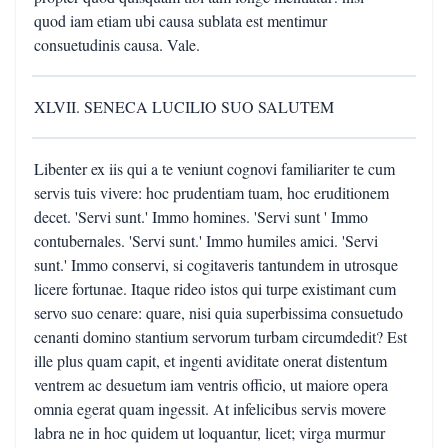
quod iam etiam ubi causa sublata est mentimur
consuetudinis causa. Vale.
XLVII. SENECA LUCILIO SUO SALUTEM
Libenter ex iis qui a te veniunt cognovi familiariter te cum
servis tuis vivere: hoc prudentiam tuam, hoc eruditionem
decet. 'Servi sunt.' Immo homines. 'Servi sunt ' Immo
contubernales. 'Servi sunt.' Immo humiles amici. 'Servi
sunt.' Immo conservi, si cogitaveris tantundem in utrosque
licere fortunae. Itaque rideo istos qui turpe existimant cum
servo suo cenare: quare, nisi quia superbissima consuetudo
cenanti domino stantium servorum turbam circumdedit? Est
ille plus quam capit, et ingenti aviditate onerat distentum
ventrem ac desuetum iam ventris officio, ut maiore opera
omnia egerat quam ingessit. At infelicibus servis movere
labra ne in hoc quidem ut loquantur, licet; virga murmur