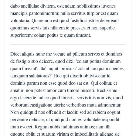
dabo ancillulae divitem, ostendam nobilissimos iuvenes
mancipia pantomimorum: nulla servitus turpior est quam
voluntaria. Quare non est quod fastidiosi isti te deterreant
quominus servis tuis hilarem te praestes et non superbe
superiorem: colant potius te quam timeant.
Dicet aliquis nunc me vocare ad pilleum servos et dominos
de fastigio suo deicere, quod dixi, 'colant potius dominum
quam timeant'. 'Ita' inquit 'prorsus? colant tamquam clientes,
tamquam salutatores?' Hoc qui dixerit obliviscetur id
dominis parum non esse quod deo sat est. Qui colitur, et
amatur: non potest amor cum timore misceri. Rectissime
ergo facere te iudico quod timeri a servis tuis non vis, quod
verborum castigatione uteris: verberibus muta admonentur.
Non quidquid nos offendit et laedit; sed ad rabiem cogunt
pervenire deliciae, ut quidquid non ex voluntate respondit
iram evocet. Regum nobis induimus animos; nam illi
quoque obliti et suarum virium et imbecillitatis alienae sic