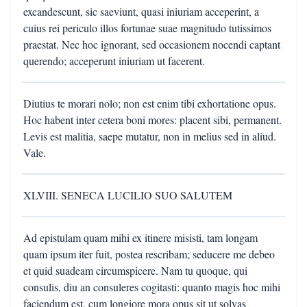
excandescunt, sic saeviunt, quasi iniuriam acceperint, a
cuius rei periculo illos fortunae suae magnitudo tutissimos
praestat. Nec hoc ignorant, sed occasionem nocendi captant
querendo; acceperunt iniuriam ut facerent.
Diutius te morari nolo; non est enim tibi exhortatione opus.
Hoc habent inter cetera boni mores: placent sibi, permanent.
Levis est malitia, saepe mutatur, non in melius sed in aliud.
Vale.
XLVIII. SENECA LUCILIO SUO SALUTEM
Ad epistulam quam mihi ex itinere misisti, tam longam
quam ipsum iter fuit, postea rescribam; seducere me debeo
et quid suadeam circumspicere. Nam tu quoque, qui
consulis, diu an consuleres cogitasti: quanto magis hoc mihi
faciendum est, cum longiore mora opus sit ut solvas