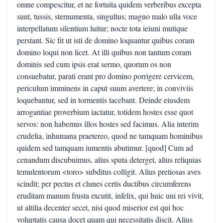
omne compescitur, et ne fortuita quidem verberibus excepta
sunt, tussis, sternumenta, singultus; magno malo ulla voce
interpellatum silentium luitur; nocte tota ieiuni mutique
perstant. Sic fit ut isti de domino loquantur quibus coram
domino loqui non licet. At illi quibus non tantum coram
dominis sed cum ipsis erat sermo, quorum os non
consuebatur, parati erant pro domino porrigere cervicem,
periculum imminens in caput suum avertere; in conviviis
loquebantur, sed in tormentis tacebant. Deinde eiusdem
arrogantiae proverbium iactatur, totidem hostes esse quot
servos: non habemus illos hostes sed facimus. Alia interim
crudelia, inhumana praetereo, quod ne tamquam hominibus
quidem sed tamquam iumentis abutimur. [quod] Cum ad
cenandum discubuimus, alius sputa deterget, alius reliquias
temulentorum <toro> subditus colligit. Alius pretiosas aves
scindit; per pectus et clunes certis ductibus circumferens
eruditam manum frusta excutit, infelix, qui huic uni rei vivit,
ut altilia decenter secet, nisi quod miserior est qui hoc
voluptatis causa docet quam qui necessitatis discit. Alius