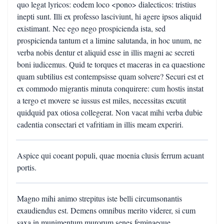
quo legat lyricos: eodem loco <pono> dialecticos: tristius
inepti sunt. Illi ex professo lasciviunt, hi agere ipsos aliquid
existimant. Nec ego nego prospicienda ista, sed
prospicienda tantum et a limine salutanda, in hoc unum, ne
verba nobis dentur et aliquid esse in illis magni ac secreti
boni iudicemus. Quid te torques et maceras in ea quaestione
quam subtilius est contempsisse quam solvere? Securi est et
ex commodo migrantis minuta conquirere: cum hostis instat
a tergo et movere se iussus est miles, necessitas excutit
quidquid pax otiosa collegerat. Non vacat mihi verba dubie
cadentia consectari et vafritiam in illis meam experiri.
Aspice qui coeant populi, quae moenia clusis ferrum acuant
portis.
Magno mihi animo strepitus iste belli circumsonantis
exaudiendus est. Demens omnibus merito viderer, si cum
saxa in munimentum murorum senes feminaeque