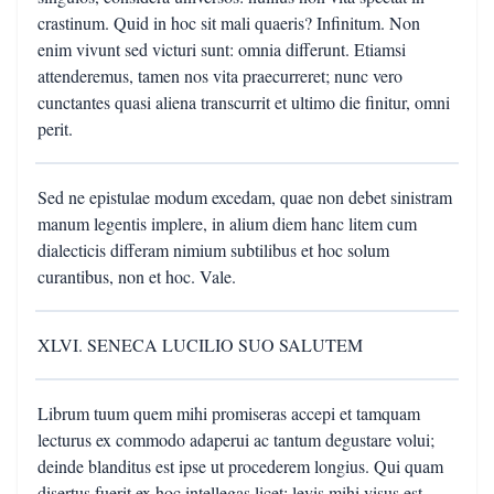
crastinum. Quid in hoc sit mali quaeris? Infinitum. Non
enim vivunt sed victuri sunt: omnia differunt. Etiamsi
attenderemus, tamen nos vita praecurreret; nunc vero
cunctantes quasi aliena transcurrit et ultimo die finitur, omni
perit.
Sed ne epistulae modum excedam, quae non debet sinistram
manum legentis implere, in alium diem hanc litem cum
dialecticis differam nimium subtilibus et hoc solum
curantibus, non et hoc. Vale.
XLVI. SENECA LUCILIO SUO SALUTEM
Librum tuum quem mihi promiseras accepi et tamquam
lecturus ex commodo adaperui ac tantum degustare volui;
deinde blanditus est ipse ut procederem longius. Qui quam
disertus fuerit ex hoc intellegas licet: levis mihi visus est,