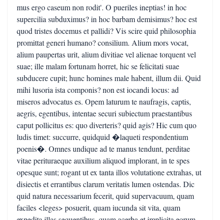
mus ergo caseum non rodit'. O pueriles ineptias! in hoc
supercilia subduximus? in hoc barbam demisimus? hoc est
quod tristes docemus et pallidi? Vis scire quid philosophia
promittat generi humano? consilium. Alium mors vocat,
alium paupertas urit, alium divitiae vel alienae torquent vel
suae; ille malam fortunam horret, hic se felicitati suae
subducere cupit; hunc homines male habent, illum dii. Quid
mihi lusoria ista componis? non est iocandi locus: ad
miseros advocatus es. Opem laturum te naufragis, captis,
aegris, egentibus, intentae securi subiectum praestantibus
caput pollicitus es: quo diverteris? quid agis? Hic cum quo
ludis timet: succurre, quidquid �laqueti respondentium
poenis�. Omnes undique ad te manus tendunt, perditae
vitae perituraeque auxilium aliquod implorant, in te spes
opesque sunt; rogant ut ex tanta illos volutatione extrahas, ut
disiectis et errantibus clarum veritatis lumen ostendas. Dic
quid natura necessarium fecerit, quid supervacuum, quam
faciles <leges> posuerit, quam iucunda sit vita, quam
expedita illas sequentibus, quam acerba et implicita eorum