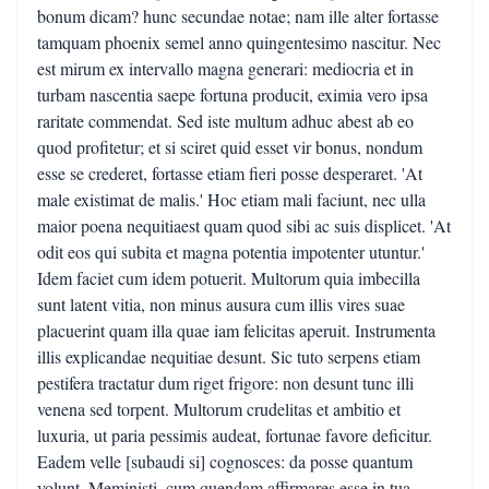
bonum dicam? hunc secundae notae; nam ille alter fortasse
tamquam phoenix semel anno quingentesimo nascitur. Nec
est mirum ex intervallo magna generari: mediocria et in
turbam nascentia saepe fortuna producit, eximia vero ipsa
raritate commendat. Sed iste multum adhuc abest ab eo
quod profitetur; et si sciret quid esset vir bonus, nondum
esse se crederet, fortasse etiam fieri posse desperaret. 'At
male existimat de malis.' Hoc etiam mali faciunt, nec ulla
maior poena nequitiaest quam quod sibi ac suis displicet. 'At
odit eos qui subita et magna potentia impotenter utuntur.'
Idem faciet cum idem potuerit. Multorum quia imbecilla
sunt latent vitia, non minus ausura cum illis vires suae
placuerint quam illa quae iam felicitas aperuit. Instrumenta
illis explicandae nequitiae desunt. Sic tuto serpens etiam
pestifera tractatur dum riget frigore: non desunt tunc illi
venena sed torpent. Multorum crudelitas et ambitio et
luxuria, ut paria pessimis audeat, fortunae favore deficitur.
Eadem velle [subaudi si] cognosces: da posse quantum
volunt. Meministi, cum quendam affirmares esse in tua