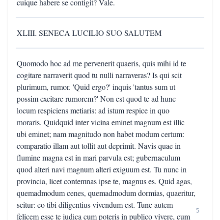
cuique habere se contigit? Vale.
XLIII. SENECA LUCILIO SUO SALUTEM
Quomodo hoc ad me pervenerit quaeris, quis mihi id te
cogitare narraverit quod tu nulli narraveras? Is qui scit
plurimum, rumor. 'Quid ergo?' inquis 'tantus sum ut
possim excitare rumorem?' Non est quod te ad hunc
locum respiciens metiaris: ad istum respice in quo
moraris. Quidquid inter vicina eminet magnum est illic
ubi eminet; nam magnitudo non habet modum certum:
comparatio illam aut tollit aut deprimit. Navis quae in
flumine magna est in mari parvula est; gubernaculum
quod alteri navi magnum alteri exiguum est. Tu nunc in
provincia, licet contemnas ipse te, magnus es. Quid agas,
quemadmodum cenes, quemadmodum dormias, quaeritur,
scitur: eo tibi diligentius vivendum est. Tunc autem
5
felicem esse te iudica cum poteris in publico vivere, cum