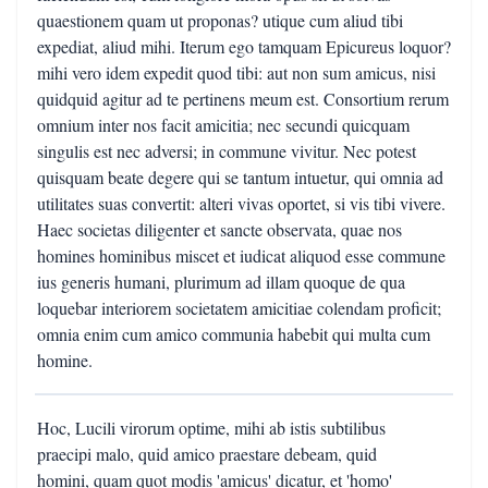
quaestionem quam ut proponas? utique cum aliud tibi
expediat, aliud mihi. Iterum ego tamquam Epicureus loquor?
mihi vero idem expedit quod tibi: aut non sum amicus, nisi
quidquid agitur ad te pertinens meum est. Consortium rerum
omnium inter nos facit amicitia; nec secundi quicquam
singulis est nec adversi; in commune vivitur. Nec potest
quisquam beate degere qui se tantum intuetur, qui omnia ad
utilitates suas convertit: alteri vivas oportet, si vis tibi vivere.
Haec societas diligenter et sancte observata, quae nos
homines hominibus miscet et iudicat aliquod esse commune
ius generis humani, plurimum ad illam quoque de qua
loquebar interiorem societatem amicitiae colendam proficit;
omnia enim cum amico communia habebit qui multa cum
homine.
Hoc, Lucili virorum optime, mihi ab istis subtilibus
praecipi malo, quid amico praestare debeam, quid
homini, quam quot modis 'amicus' dicatur, et 'homo'