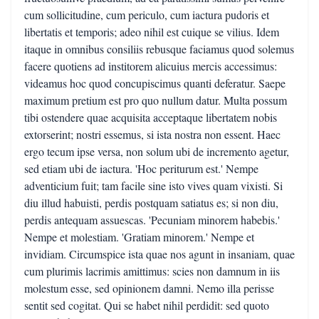
cum sollicitudine, cum periculo, cum iactura pudoris et
libertatis et temporis; adeo nihil est cuique se vilius. Idem
itaque in omnibus consiliis rebusque faciamus quod solemus
facere quotiens ad institorem alicuius mercis accessimus:
videamus hoc quod concupiscimus quanti deferatur. Saepe
maximum pretium est pro quo nullum datur. Multa possum
tibi ostendere quae acquisita acceptaque libertatem nobis
extorserint; nostri essemus, si ista nostra non essent. Haec
ergo tecum ipse versa, non solum ubi de incremento agetur,
sed etiam ubi de iactura. 'Hoc periturum est.' Nempe
adventicium fuit; tam facile sine isto vives quam vixisti. Si
diu illud habuisti, perdis postquam satiatus es; si non diu,
perdis antequam assuescas. 'Pecuniam minorem habebis.'
Nempe et molestiam. 'Gratiam minorem.' Nempe et
invidiam. Circumspice ista quae nos agunt in insaniam, quae
cum plurimis lacrimis amittimus: scies non damnum in iis
molestum esse, sed opinionem damni. Nemo illa perisse
sentit sed cogitat. Qui se habet nihil perdidit: sed quoto