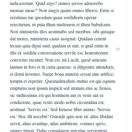
iudicaverunt. 'Quid ergo? omnes servos admovebo
mensae meae?' Non magis quam omnes liberos. Erras si
existimas me quosdam quasi sordidioris operae
reiecturum, ut puta illum mulionem et illum bubulcum.
Non ministeriis illos aestimabo sed moribus: sibi quisque
dat mores, ministeria casus assignat. Quidam cenent
tecum quia digni sunt, quidam ut sint; si quid enim in
20
illis ex sordida conversatione servile est, honestiorum
convictus excutiet. Non est, mi Lucili, quod amicum
tantum in foro et in curia quaeras: si diligenter attenderis,
et domi invenies. Saepe bona materia cessat sine artifice:
tempta et experire. Quemadmodum stultus est qui equum
empturus non ipsum inspicit sed stratum eius ac frenos,
sic stultissimus est qui hominem aut ex veste aut ex
condicione, quae vestis modo nobis circumdata est,
aestimat. 'Servus est.' Sed fortasse liber animo. 'Servus
est.' Hoc illi nocebit? Ostende quis non sit: alius libidini
servit, alius avaritiae, alius ambitioni, <omnes spei>,
omnes timori. Dabo consularem aniculae servientem,