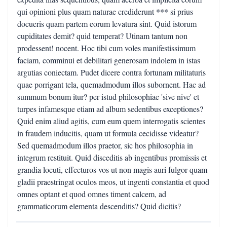
qui opinioni plus quam naturae crediderunt *** si prius
docueris quam partem eorum levatura sint. Quid istorum
cupiditates demit? quid temperat? Utinam tantum non
prodessent! nocent. Hoc tibi cum voles manifestissimum
faciam, comminui et debilitari generosam indolem in istas
argutias coniectam. Pudet dicere contra fortunam militaturis
quae porrigant tela, quemadmodum illos subornent. Hac ad
summum bonum itur? per istud philosophiae 'sive nive' et
turpes infamesque etiam ad album sedentibus exceptiones?
Quid enim aliud agitis, cum eum quem interrogatis scientes
in fraudem inducitis, quam ut formula cecidisse videatur?
Sed quemadmodum illos praetor, sic hos philosophia in
integrum restituit. Quid disceditis ab ingentibus promissis et
grandia locuti, effecturos vos ut non magis auri fulgor quam
gladii praestringat oculos meos, ut ingenti constantia et quod
omnes optant et quod omnes timent calcem, ad
grammaticorum elementa descenditis? Quid dicitis?