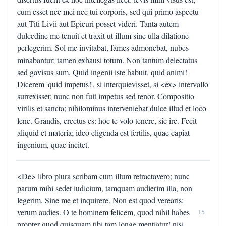
cum esset nec mei nec tui corporis, sed qui primo aspectu
aut Titi Livii aut Epicuri posset videri. Tanta autem
dulcedine me tenuit et traxit ut illum sine ulla dilatione
perlegerim. Sol me invitabat, fames admonebat, nubes
minabantur; tamen exhausi totum. Non tantum delectatus
sed gavisus sum. Quid ingenii iste habuit, quid animi!
Dicerem 'quid impetus!', si interquievisset, si <ex> intervallo
surrexisset; nunc non fuit impetus sed tenor. Compositio
virilis et sancta; nihilominus interveniebat dulce illud et loco
lene. Grandis, erectus es: hoc te volo tenere, sic ire. Fecit
aliquid et materia; ideo eligenda est fertilis, quae capiat
ingenium, quae incitet.
<De> libro plura scribam cum illum retractavero; nunc
parum mihi sedet iudicium, tamquam audierim illa, non
legerim. Sine me et inquirere. Non est quod verearis:
verum audies. O te hominem felicem, quod nihil habes
15
propter quod quisquam tibi tam longe mentiatur! nisi