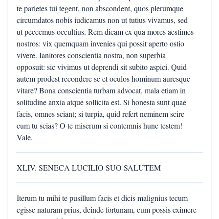
te parietes tui tegent, non abscondent, quos plerumque
circumdatos nobis iudicamus non ut tutius vivamus, sed
ut peccemus occultius. Rem dicam ex qua mores aestimes
nostros: vix quemquam invenies qui possit aperto ostio
vivere. Ianitores conscientia nostra, non superbia
opposuit: sic vivimus ut deprendi sit subito aspici. Quid
autem prodest recondere se et oculos hominum auresque
vitare? Bona conscientia turbam advocat, mala etiam in
solitudine anxia atque sollicita est. Si honesta sunt quae
facis, omnes sciant; si turpia, quid refert neminem scire
cum tu scias? O te miserum si contemnis hunc testem!
Vale.
XLIV. SENECA LUCILIO SUO SALUTEM
Iterum tu mihi te pusillum facis et dicis malignius tecum
egisse naturam prius, deinde fortunam, cum possis eximere