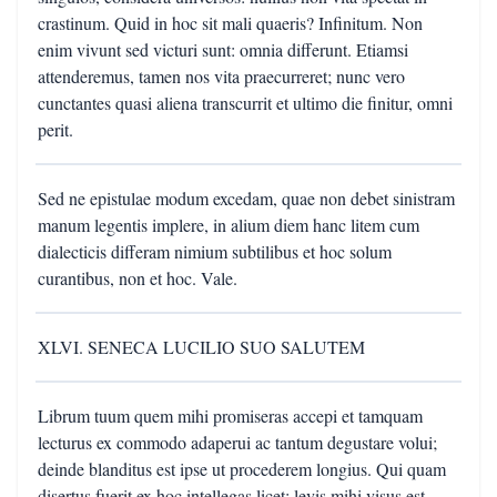
crastinum. Quid in hoc sit mali quaeris? Infinitum. Non
enim vivunt sed victuri sunt: omnia differunt. Etiamsi
attenderemus, tamen nos vita praecurreret; nunc vero
cunctantes quasi aliena transcurrit et ultimo die finitur, omni
perit.
Sed ne epistulae modum excedam, quae non debet sinistram
manum legentis implere, in alium diem hanc litem cum
dialecticis differam nimium subtilibus et hoc solum
curantibus, non et hoc. Vale.
XLVI. SENECA LUCILIO SUO SALUTEM
Librum tuum quem mihi promiseras accepi et tamquam
lecturus ex commodo adaperui ac tantum degustare volui;
deinde blanditus est ipse ut procederem longius. Qui quam
disertus fuerit ex hoc intellegas licet: levis mihi visus est,