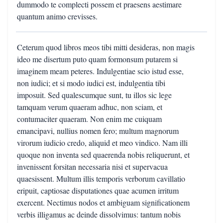
dummodo te complecti possem et praesens aestimare
quantum animo crevisses.
Ceterum quod libros meos tibi mitti desideras, non magis
ideo me disertum puto quam formonsum putarem si
imaginem meam peteres. Indulgentiae scio istud esse,
non iudici; et si modo iudici est, indulgentia tibi
imposuit. Sed qualescumque sunt, tu illos sic lege
tamquam verum quaeram adhuc, non sciam, et
contumaciter quaeram. Non enim me cuiquam
emancipavi, nullius nomen fero; multum magnorum
virorum iudicio credo, aliquid et meo vindico. Nam illi
quoque non inventa sed quaerenda nobis reliquerunt, et
invenissent forsitan necessaria nisi et supervacua
quaesissent. Multum illis temporis verborum cavillatio
eripuit, captiosae disputationes quae acumen irritum
exercent. Nectimus nodos et ambiguam significationem
verbis illigamus ac deinde dissolvimus: tantum nobis