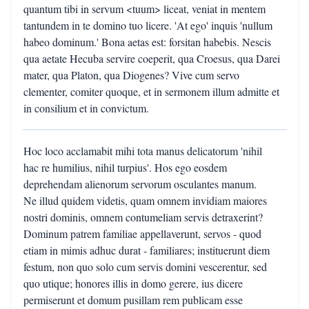
quantum tibi in servum <tuum> liceat, veniat in mentem
tantundem in te domino tuo licere. 'At ego' inquis 'nullum
habeo dominum.' Bona aetas est: forsitan habebis. Nescis
qua aetate Hecuba servire coeperit, qua Croesus, qua Darei
mater, qua Platon, qua Diogenes? Vive cum servo
clementer, comiter quoque, et in sermonem illum admitte et
in consilium et in convictum.
Hoc loco acclamabit mihi tota manus delicatorum 'nihil
hac re humilius, nihil turpius'. Hos ego eosdem
deprehendam alienorum servorum osculantes manum.
Ne illud quidem videtis, quam omnem invidiam maiores
nostri dominis, omnem contumeliam servis detraxerint?
Dominum patrem familiae appellaverunt, servos - quod
etiam in mimis adhuc durat - familiares; instituerunt diem
festum, non quo solo cum servis domini vescerentur, sed
quo utique; honores illis in domo gerere, ius dicere
permiserunt et domum pusillam rem publicam esse