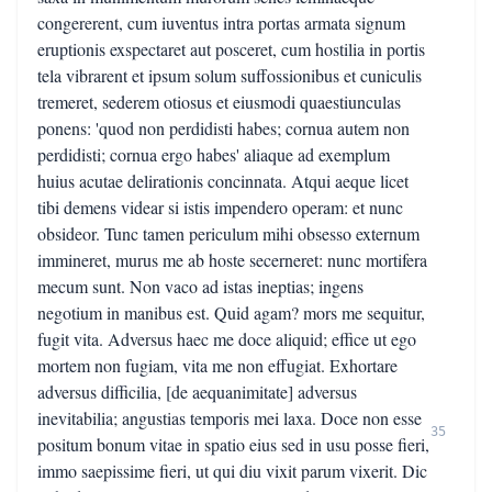
congererent, cum iuventus intra portas armata signum
eruptionis exspectaret aut posceret, cum hostilia in portis
tela vibrarent et ipsum solum suffossionibus et cuniculis
tremeret, sederem otiosus et eiusmodi quaestiunculas
ponens: 'quod non perdidisti habes; cornua autem non
perdidisti; cornua ergo habes' aliaque ad exemplum
huius acutae delirationis concinnata. Atqui aeque licet
tibi demens videar si istis impendero operam: et nunc
obsideor. Tunc tamen periculum mihi obsesso externum
immineret, murus me ab hoste secerneret: nunc mortifera
mecum sunt. Non vaco ad istas ineptias; ingens
negotium in manibus est. Quid agam? mors me sequitur,
fugit vita. Adversus haec me doce aliquid; effice ut ego
mortem non fugiam, vita me non effugiat. Exhortare
adversus difficilia, [de aequanimitate] adversus
inevitabilia; angustias temporis mei laxa. Doce non esse
35
positum bonum vitae in spatio eius sed in usu posse fieri,
immo saepissime fieri, ut qui diu vixit parum vixerit. Dic