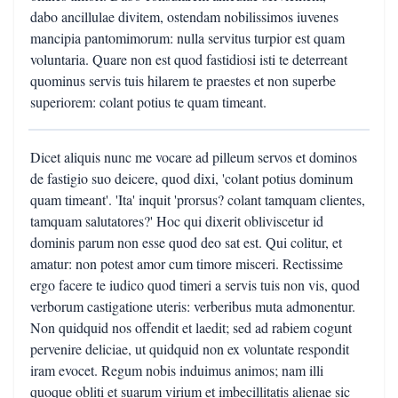
dabo ancillulae divitem, ostendam nobilissimos iuvenes
mancipia pantomimorum: nulla servitus turpior est quam
voluntaria. Quare non est quod fastidiosi isti te deterreant
quominus servis tuis hilarem te praestes et non superbe
superiorem: colant potius te quam timeant.
Dicet aliquis nunc me vocare ad pilleum servos et dominos
de fastigio suo deicere, quod dixi, 'colant potius dominum
quam timeant'. 'Ita' inquit 'prorsus? colant tamquam clientes,
tamquam salutatores?' Hoc qui dixerit obliviscetur id
dominis parum non esse quod deo sat est. Qui colitur, et
amatur: non potest amor cum timore misceri. Rectissime
ergo facere te iudico quod timeri a servis tuis non vis, quod
verborum castigatione uteris: verberibus muta admonentur.
Non quidquid nos offendit et laedit; sed ad rabiem cogunt
pervenire deliciae, ut quidquid non ex voluntate respondit
iram evocet. Regum nobis induimus animos; nam illi
quoque obliti et suarum virium et imbecillitatis alienae sic