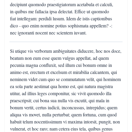
decipiunt quomodo praestigiatorum acetabula et calculi,
in quibus me fallacia ipsa delectat. Effice ut quomodo
fiat intellegam: perdidi lusum. Idem de istis captionibus
dico - quo enim nomine potius sophismata appellem? -:
nec ignoranti nocent nec scientem iuvant.
Si utique vis verborum ambiguitates diducere, hoc nos doce,
beatum non eum esse quem vulgus appellat, ad quem
pecunia magna confluxit, sed illum cui bonum omne in
animo est, erectum et excelsum et mirabilia calcantem, qui
neminem videt cum quo se commutatum velit, qui hominem
ea sola parte aestimat qua homo est, qui natura magistra
utitur, ad illius leges componitur, sic vivit quomodo illa
praescripsit; cui bona sua nulla vis excutit, qui mala in
bonum vertit, certus iudicii, inconcussus, intrepidus; quem
aliqua vis movet, nulla perturbat; quem fortuna, cum quod
habuit telum nocentissimum vi maxima intorsit, pungit, non
vulnerat, et hoc raro; nam cetera eius tela, quibus genus