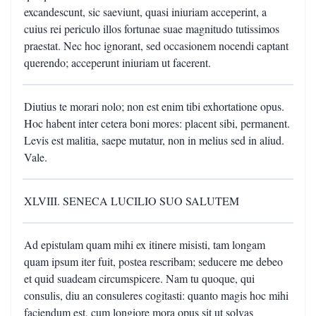
excandescunt, sic saeviunt, quasi iniuriam acceperint, a
cuius rei periculo illos fortunae suae magnitudo tutissimos
praestat. Nec hoc ignorant, sed occasionem nocendi captant
querendo; acceperunt iniuriam ut facerent.
Diutius te morari nolo; non est enim tibi exhortatione opus.
Hoc habent inter cetera boni mores: placent sibi, permanent.
Levis est malitia, saepe mutatur, non in melius sed in aliud.
Vale.
XLVIII. SENECA LUCILIO SUO SALUTEM
Ad epistulam quam mihi ex itinere misisti, tam longam
quam ipsum iter fuit, postea rescribam; seducere me debeo
et quid suadeam circumspicere. Nam tu quoque, qui
consulis, diu an consuleres cogitasti: quanto magis hoc mihi
faciendum est, cum longiore mora opus sit ut solvas