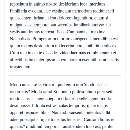
repositum in animo nostro desiderium loca interdum
familiaria evocant, nec exstinctam memoriam reddunt sed
quiescentem irritant, sicut dolorem lugentium, etiam si
mitigatus est tempore, aut servulus familiaris amisso aut
vestis aut domus renovat. Ecce Campania et maxime
Neapolis ac Pompeiorum tuorum conspectus incredibile est
quam recens desiderium tui fecerint: totus mihi in oculis es.
Cum maxime a te discedo; video lacrimas combibentem et
affectibus tuis inter ipsam coercitionem exeuntibus non satis
resistentem.
Modo amisisse te videor; quid enim non 'modo' est, si
recorderis? Modo apud Sotionem philosophum puer sedi,
modo causas agere coepi, modo desii velle agere, modo
desii posse. Infinita est velocitas temporis, quae magis
apparet respicientibus. Nam ad praesentia intentos fallit;
adeo praecipitis fugae transitus lenis est. Causam huius rei
quaeris? quidquid temporis transit eodem loco est; pariter