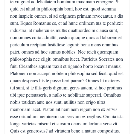
te vulgo et ad felicitatem hominum maximam emergere. Si
quid est aliud in philosophia boni, hoc est, quod stemma
non inspicit; omnes, si ad originem primam revocantur, a dis
sunt. Eques Romanus es, et ad hunc ordinem tua te perduxit
industria; at mehercules multis quattuordecim clausa sunt,
non omnes curia admittit, castra quoque quos ad laborem et
periculum recipiant fastidiose legunt: bona mens omnibus
patet, omnes ad hoc sumus nobiles. Nec reicit quemquam
philosophia nec eligit: omnibus lucet. Patricius Socrates non
fuit; Cleanthes aquam traxit et rigando horto locavit manus;
Platonem non accepit nobilem philosophia sed fecit: quid est
quare desperes his te posse fieri parem? Omnes hi maiores
tui sunt, si te illis geris dignum; geres autem, si hoc protinus
tibi ipse persuaseris, a nullo te nobilitate superari. Omnibus
nobis totidem ante nos sunt; nullius non origo ultra
memoriam iacet. Platon ait neminem regem non ex servis
esse oriundum, neminem non servum ex regibus. Omnia ista
longa varietas miscuit et sursum deorsum fortuna versavit.
Quis est generosus? ad virtutem bene a natura compositus.