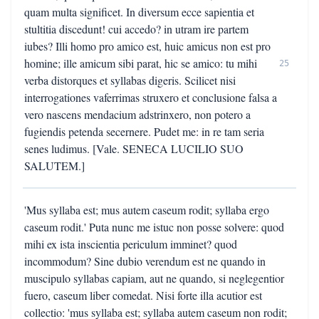
quam multa significet. In diversum ecce sapientia et
stultitia discedunt! cui accedo? in utram ire partem
iubes? Illi homo pro amico est, huic amicus non est pro
homine; ille amicum sibi parat, hic se amico: tu mihi
25
verba distorques et syllabas digeris. Scilicet nisi
interrogationes vaferrimas struxero et conclusione falsa a
vero nascens mendacium adstrinxero, non potero a
fugiendis petenda secernere. Pudet me: in re tam seria
senes ludimus. [Vale. SENECA LUCILIO SUO
SALUTEM.]
'Mus syllaba est; mus autem caseum rodit; syllaba ergo
caseum rodit.' Puta nunc me istuc non posse solvere: quod
mihi ex ista inscientia periculum imminet? quod
incommodum? Sine dubio verendum est ne quando in
muscipulo syllabas capiam, aut ne quando, si neglegentior
fuero, caseum liber comedat. Nisi forte illa acutior est
collectio: 'mus syllaba est; syllaba autem caseum non rodit;