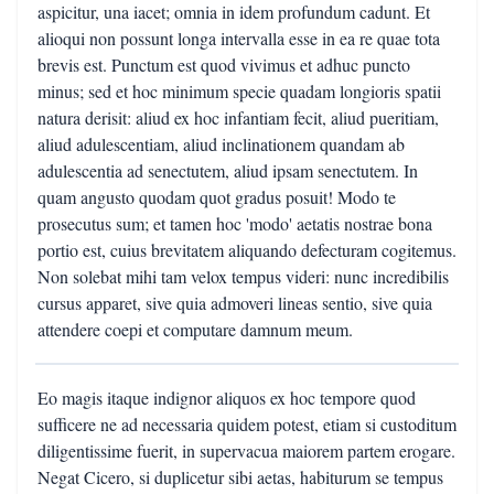
aspicitur, una iacet; omnia in idem profundum cadunt. Et
alioqui non possunt longa intervalla esse in ea re quae tota
brevis est. Punctum est quod vivimus et adhuc puncto
minus; sed et hoc minimum specie quadam longioris spatii
natura derisit: aliud ex hoc infantiam fecit, aliud pueritiam,
aliud adulescentiam, aliud inclinationem quandam ab
adulescentia ad senectutem, aliud ipsam senectutem. In
quam angusto quodam quot gradus posuit! Modo te
prosecutus sum; et tamen hoc 'modo' aetatis nostrae bona
portio est, cuius brevitatem aliquando defecturam cogitemus.
Non solebat mihi tam velox tempus videri: nunc incredibilis
cursus apparet, sive quia admoveri lineas sentio, sive quia
attendere coepi et computare damnum meum.
Eo magis itaque indignor aliquos ex hoc tempore quod
sufficere ne ad necessaria quidem potest, etiam si custoditum
diligentissime fuerit, in supervacua maiorem partem erogare.
Negat Cicero, si duplicetur sibi aetas, habiturum se tempus