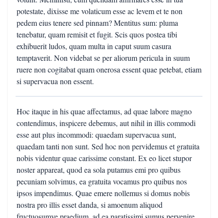
potestate, dixisse me volaticum esse ac levem et te non
pedem eius tenere sed pinnam? Mentitus sum: pluma
tenebatur, quam remisit et fugit. Scis quos postea tibi
exhibuerit ludos, quam multa in caput suum casura
temptaverit. Non videbat se per aliorum pericula in suum
ruere non cogitabat quam onerosa essent quae petebat, etiam
si supervacua non essent.
Hoc itaque in his quae affectamus, ad quae labore magno
contendimus, inspicere debemus, aut nihil in illis commodi
esse aut plus incommodi: quaedam supervacua sunt,
quaedam tanti non sunt. Sed hoc non pervidemus et gratuita
nobis videntur quae carissime constant. Ex eo licet stupor
noster appareat, quod ea sola putamus emi pro quibus
pecuniam solvimus, ea gratuita vocamus pro quibus nos
ipsos impendimus. Quae emere nollemus si domus nobis
nostra pro illis esset danda, si amoenum aliquod
fructuosumve praedium, ad ea paratissimi sumus pervenire