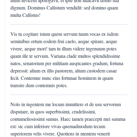
illum invicem apologavit, et ipse non iudicavit domo sua
dignum. Dominus Callistum vendidit: sed domino quam
multa Callistus!
Vis tu cogitare istum quem servum tuum vocas ex isdem
seminibus ortum eodem frui caelo, aeque spirare, aeque
vivere, aeque mori! tam tu illum videre ingenuum potes
quam ille te servum. Variana clade multos splendidissime
natos, senatorium per militiam auspicantes gradum, fortuna
depressit: alium ex illis pastorem, alium custodem casae
fecit. Contemne nunc eius fortunae hominem in quam
transire dum contemnis potes.
Nolo in ingentem me locum immittere et de usu servorum
disputare, in quos superbissimi, crudelissimi,
contumeliosissimi sumus. Haec tamen praecepti mei summa
est: sic cum inferiore vivas quemadmodum tecum
superiorem velis vivere. Quotiens in mentem venerit