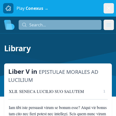
Dism
Play
Conexus →
Search...
Search...
Ope
Library
Liber V
in
EPISTULAE MORALES AD
LUCILIUM
XLII. SENECA LUCILIO SUO SALUTEM
1
Iam tibi iste persuasit virum se bonum esse? Atqui vir bonus
tam cito nec fieri potest nec intellegi. Scis quem nunc virum