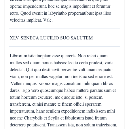
operae impenderunt, hoc se magis impediunt et feruntur
retro. Quod evenit in labyrintho properantibus: ipsa illos
velocitas implicat. Vale.
XLV. SENECA LUCILIO SUO SALUTEM
Librorum istic inopiam esse quereris. Non refert quam
multos sed quam bonos habeas: lectio certa prodest, varia
delectat. Qui quo destinavit pervenire vult unam sequatur
viam, non per multas vagetur: non ire istuc sed errare est.
'Vellem' inquis '<non> magis consilium mihi quam libros
dares.' Ego vero quoscumque habeo mittere paratus sum et
totum horreum excutere; me quoque isto, si possem,
transferrem, et nisi mature te finem officii sperarem
impetraturum, hanc senilem expeditionem indixissem mihi
nec me Charybdis et Scylla et fabulosum istud fretum
deterrere potuissent. Tranassem ista, non solum traiecissem,