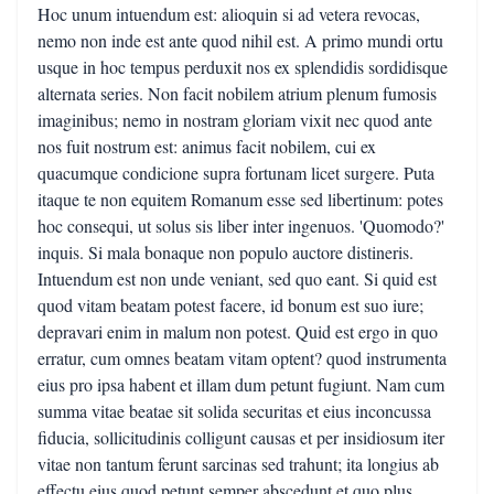
Hoc unum intuendum est: alioquin si ad vetera revocas,
nemo non inde est ante quod nihil est. A primo mundi ortu
usque in hoc tempus perduxit nos ex splendidis sordidisque
alternata series. Non facit nobilem atrium plenum fumosis
imaginibus; nemo in nostram gloriam vixit nec quod ante
nos fuit nostrum est: animus facit nobilem, cui ex
quacumque condicione supra fortunam licet surgere. Puta
itaque te non equitem Romanum esse sed libertinum: potes
hoc consequi, ut solus sis liber inter ingenuos. 'Quomodo?'
inquis. Si mala bonaque non populo auctore distineris.
Intuendum est non unde veniant, sed quo eant. Si quid est
quod vitam beatam potest facere, id bonum est suo iure;
depravari enim in malum non potest. Quid est ergo in quo
erratur, cum omnes beatam vitam optent? quod instrumenta
eius pro ipsa habent et illam dum petunt fugiunt. Nam cum
summa vitae beatae sit solida securitas et eius inconcussa
fiducia, sollicitudinis colligunt causas et per insidiosum iter
vitae non tantum ferunt sarcinas sed trahunt; ita longius ab
effectu eius quod petunt semper abscedunt et quo plus