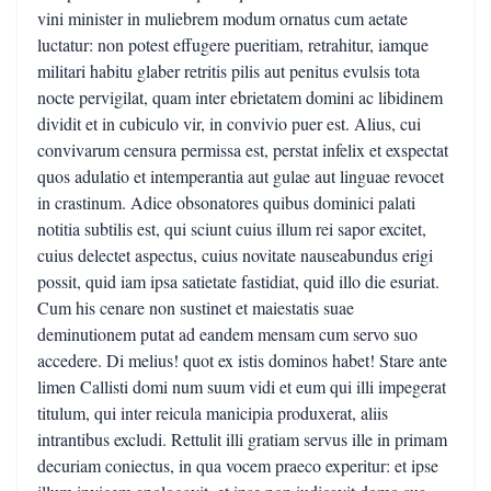
vini minister in muliebrem modum ornatus cum aetate
luctatur: non potest effugere pueritiam, retrahitur, iamque
militari habitu glaber retritis pilis aut penitus evulsis tota
nocte pervigilat, quam inter ebrietatem domini ac libidinem
dividit et in cubiculo vir, in convivio puer est. Alius, cui
convivarum censura permissa est, perstat infelix et exspectat
quos adulatio et intemperantia aut gulae aut linguae revocet
in crastinum. Adice obsonatores quibus dominici palati
notitia subtilis est, qui sciunt cuius illum rei sapor excitet,
cuius delectet aspectus, cuius novitate nauseabundus erigi
possit, quid iam ipsa satietate fastidiat, quid illo die esuriat.
Cum his cenare non sustinet et maiestatis suae
deminutionem putat ad eandem mensam cum servo suo
accedere. Di melius! quot ex istis dominos habet! Stare ante
limen Callisti domi num suum vidi et eum qui illi impegerat
titulum, qui inter reicula manicipia produxerat, aliis
intrantibus excludi. Rettulit illi gratiam servus ille in primam
decuriam coniectus, in qua vocem praeco experitur: et ipse