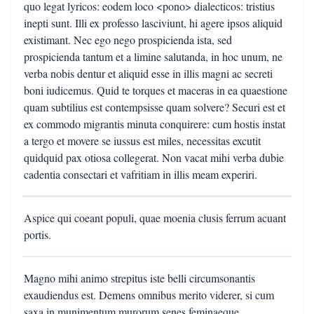
quo legat lyricos: eodem loco <pono> dialecticos: tristius
inepti sunt. Illi ex professo lasciviunt, hi agere ipsos aliquid
existimant. Nec ego nego prospicienda ista, sed
prospicienda tantum et a limine salutanda, in hoc unum, ne
verba nobis dentur et aliquid esse in illis magni ac secreti
boni iudicemus. Quid te torques et maceras in ea quaestione
quam subtilius est contempsisse quam solvere? Securi est et
ex commodo migrantis minuta conquirere: cum hostis instat
a tergo et movere se iussus est miles, necessitas excutit
quidquid pax otiosa collegerat. Non vacat mihi verba dubie
cadentia consectari et vafritiam in illis meam experiri.
Aspice qui coeant populi, quae moenia clusis ferrum acuant
portis.
Magno mihi animo strepitus iste belli circumsonantis
exaudiendus est. Demens omnibus merito viderer, si cum
saxa in munimentum murorum senes feminaeque