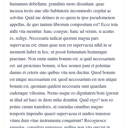
humanum debellatur, grandinis more dissultant, quae
incussa tectis sine ullo habitatoris incommodo crepitat ac
solvitur. Quid me detines in eo quem tu ipse pseudomenon
appellas, de quo tantum librorum compositum est? Ecce tota
mihi vita mentitur: hanc coargue, hanc ad verum, si acutus
es, redige. Necessaria iudicat quorum magna pars
supervacua est; etiam quae non est supervacua nihil in se
momenti habet in hoc, ut possit fortunatum beatumque
praestare. Non enim statim bonum est, si quid necessarium
est: aut proicimus bonum, si hoc nomen pani et polentae
damus et ceteris sine quibus vita non ducitur. Quod bonum
est utique necessarium est: quod necessarium est non utique
bonum est, quoniam quidem necessaria sunt quaedam
eademque vilissima. Nemo usque eo dignitatem boni ignorat
ut illud ad haec in diem utilia demittat. Quid ergo? non eo
potius curam transferes, ut ostendas omnibus magno
temporis impendio quaeri supervacua et multos transisse
vitam dum vitae instrumenta conquirunt? Recognosce
singulos, considera universos: nullius non vita spectat in