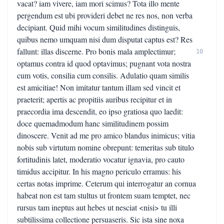
vacat? iam vivere, iam mori scimus? Tota illo mente
pergendum est ubi provideri debet ne res nos, non verba
decipiant. Quid mihi vocum similitudines distinguis,
quibus nemo umquam nisi dum disputat captus est? Res
fallunt: illas discerne. Pro bonis mala amplectimur;
10
optamus contra id quod optavimus; pugnant vota nostra
cum votis, consilia cum consilis. Adulatio quam similis
est amicitiae! Non imitatur tantum illam sed vincit et
praeterit; apertis ac propitiis auribus recipitur et in
praecordia ima descendit, eo ipso gratiosa quo laedit:
doce quemadmodum hanc similitudinem possim
dinoscere. Venit ad me pro amico blandus inimicus; vitia
nobis sub virtutum nomine obrepunt: temeritas sub titulo
fortitudinis latet, moderatio vocatur ignavia, pro cauto
timidus accipitur. In his magno periculo erramus: his
certas notas imprime. Ceterum qui interrogatur an cornua
habeat non est tam stultus ut frontem suam temptet, nec
rursus tam ineptus aut hebes ut nesciat <nisi> tu illi
subtilissima collectione persuaseris. Sic ista sine noxa