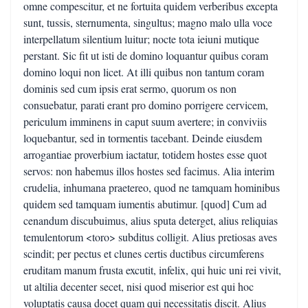
omne compescitur, et ne fortuita quidem verberibus excepta
sunt, tussis, sternumenta, singultus; magno malo ulla voce
interpellatum silentium luitur; nocte tota ieiuni mutique
perstant. Sic fit ut isti de domino loquantur quibus coram
domino loqui non licet. At illi quibus non tantum coram
dominis sed cum ipsis erat sermo, quorum os non
consuebatur, parati erant pro domino porrigere cervicem,
periculum imminens in caput suum avertere; in conviviis
loquebantur, sed in tormentis tacebant. Deinde eiusdem
arrogantiae proverbium iactatur, totidem hostes esse quot
servos: non habemus illos hostes sed facimus. Alia interim
crudelia, inhumana praetereo, quod ne tamquam hominibus
quidem sed tamquam iumentis abutimur. [quod] Cum ad
cenandum discubuimus, alius sputa deterget, alius reliquias
temulentorum <toro> subditus colligit. Alius pretiosas aves
scindit; per pectus et clunes certis ductibus circumferens
eruditam manum frusta excutit, infelix, qui huic uni rei vivit,
ut altilia decenter secet, nisi quod miserior est qui hoc
voluptatis causa docet quam qui necessitatis discit. Alius