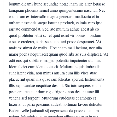
bonum dicam? hunc secundae notae; nam ille alter fortasse
tamquam phoenix semel anno quingentesimo nascitur. Nec
est mirum ex intervallo magna generari: mediocria et in
turbam nascentia saepe fortuna producit, eximia vero ipsa
raritate commendat. Sed iste multum adhuc abest ab eo
quod profitetur; et si sciret quid esset vir bonus, nondum
esse se crederet, fortasse etiam fieri posse desperaret. 'At
male existimat de malis.' Hoc etiam mali faciunt, nec ulla
maior poena nequitiaest quam quod sibi ac suis displicet. 'At
odit eos qui subita et magna potentia impotenter utuntur.'
Idem faciet cum idem potuerit. Multorum quia imbecilla
sunt latent vitia, non minus ausura cum illis vires suae
placuerint quam illa quae iam felicitas aperuit. Instrumenta
illis explicandae nequitiae desunt. Sic tuto serpens etiam
pestifera tractatur dum riget frigore: non desunt tunc illi
venena sed torpent. Multorum crudelitas et ambitio et
luxuria, ut paria pessimis audeat, fortunae favore deficitur.
Eadem velle [subaudi si] cognosces: da posse quantum
volunt. Meministi, cum quendam affirmares esse in tua