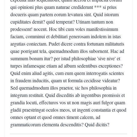
qui opinioni plus quam naturae crediderunt *** si prius
docueris quam partem eorum levatura sint. Quid istorum
cupiditates demit? quid temperat? Utinam tantum non
prodessent! nocent. Hoc tibi cum voles manifestissimum
faciam, comminui et debilitari generosam indolem in istas
argutias coniectam. Pudet dicere contra fortunam militaturis
quae porrigant tela, quemadmodum illos subornent. Hac ad
summum bonum itur? per istud philosophiae 'sive nive' et
turpes infamesque etiam ad album sedentibus exceptiones?
Quid enim aliud agitis, cum eum quem interrogatis scientes
in fraudem inducitis, quam ut formula cecidisse videatur?
Sed quemadmodum illos praetor, sic hos philosophia in
integrum restituit. Quid disceditis ab ingentibus promissis et
grandia locuti, effecturos vos ut non magis auri fulgor quam
gladii praestringat oculos meos, ut ingenti constantia et quod
omnes optant et quod omnes timent calcem, ad
grammaticorum elementa descenditis? Quid dicitis?