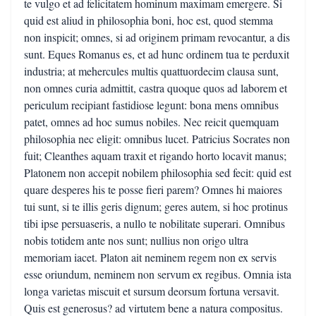
te vulgo et ad felicitatem hominum maximam emergere. Si
quid est aliud in philosophia boni, hoc est, quod stemma
non inspicit; omnes, si ad originem primam revocantur, a dis
sunt. Eques Romanus es, et ad hunc ordinem tua te perduxit
industria; at mehercules multis quattuordecim clausa sunt,
non omnes curia admittit, castra quoque quos ad laborem et
periculum recipiant fastidiose legunt: bona mens omnibus
patet, omnes ad hoc sumus nobiles. Nec reicit quemquam
philosophia nec eligit: omnibus lucet. Patricius Socrates non
fuit; Cleanthes aquam traxit et rigando horto locavit manus;
Platonem non accepit nobilem philosophia sed fecit: quid est
quare desperes his te posse fieri parem? Omnes hi maiores
tui sunt, si te illis geris dignum; geres autem, si hoc protinus
tibi ipse persuaseris, a nullo te nobilitate superari. Omnibus
nobis totidem ante nos sunt; nullius non origo ultra
memoriam iacet. Platon ait neminem regem non ex servis
esse oriundum, neminem non servum ex regibus. Omnia ista
longa varietas miscuit et sursum deorsum fortuna versavit.
Quis est generosus? ad virtutem bene a natura compositus.