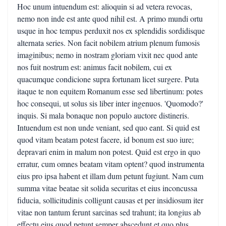
Hoc unum intuendum est: alioquin si ad vetera revocas,
nemo non inde est ante quod nihil est. A primo mundi ortu
usque in hoc tempus perduxit nos ex splendidis sordidisque
alternata series. Non facit nobilem atrium plenum fumosis
imaginibus; nemo in nostram gloriam vixit nec quod ante
nos fuit nostrum est: animus facit nobilem, cui ex
quacumque condicione supra fortunam licet surgere. Puta
itaque te non equitem Romanum esse sed libertinum: potes
hoc consequi, ut solus sis liber inter ingenuos. 'Quomodo?'
inquis. Si mala bonaque non populo auctore distineris.
Intuendum est non unde veniant, sed quo eant. Si quid est
quod vitam beatam potest facere, id bonum est suo iure;
depravari enim in malum non potest. Quid est ergo in quo
erratur, cum omnes beatam vitam optent? quod instrumenta
eius pro ipsa habent et illam dum petunt fugiunt. Nam cum
summa vitae beatae sit solida securitas et eius inconcussa
fiducia, sollicitudinis colligunt causas et per insidiosum iter
vitae non tantum ferunt sarcinas sed trahunt; ita longius ab
effectu eius quod petunt semper abscedunt et quo plus