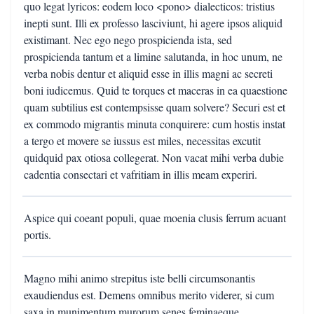
quo legat lyricos: eodem loco <pono> dialecticos: tristius
inepti sunt. Illi ex professo lasciviunt, hi agere ipsos aliquid
existimant. Nec ego nego prospicienda ista, sed
prospicienda tantum et a limine salutanda, in hoc unum, ne
verba nobis dentur et aliquid esse in illis magni ac secreti
boni iudicemus. Quid te torques et maceras in ea quaestione
quam subtilius est contempsisse quam solvere? Securi est et
ex commodo migrantis minuta conquirere: cum hostis instat
a tergo et movere se iussus est miles, necessitas excutit
quidquid pax otiosa collegerat. Non vacat mihi verba dubie
cadentia consectari et vafritiam in illis meam experiri.
Aspice qui coeant populi, quae moenia clusis ferrum acuant
portis.
Magno mihi animo strepitus iste belli circumsonantis
exaudiendus est. Demens omnibus merito viderer, si cum
saxa in munimentum murorum senes feminaeque