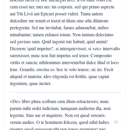
cum esset nec mei nec tui corporis, sed qui primo aspectu
aut Titi Livii aut Epicuri posset videri. Tanta autem
dulcedine me tenuit et traxit ut illum sine ulla dilatione
perlegerim. Sol me invitabat, fames admonebat, nubes
minabantur; tamen exhausi totum. Non tantum delectatus
sed gavisus sum. Quid ingenii iste habuit, quid animi!
Dicerem 'quid impetus!', si interquievisset, si <ex> intervallo
surrexisset; nunc non fuit impetus sed tenor. Compositio
virilis et sancta; nihilominus interveniebat dulce illud et loco
lene. Grandis, erectus es: hoc te volo tenere, sic ire. Fecit
aliquid et materia; ideo eligenda est fertilis, quae capiat
ingenium, quae incitet.
<De> libro plura scribam cum illum retractavero; nunc
parum mihi sedet iudicium, tamquam audierim illa, non
legerim. Sine me et inquirere. Non est quod verearis:
verum audies. O te hominem felicem, quod nihil habes
15
propter quod quisquam tibi tam longe mentiatur! nisi