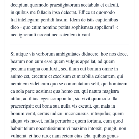
decipiunt quomodo praestigiatorum acetabula et calculi,
in quibus me fallacia ipsa delectat. Effice ut quomodo
fiat intellegam: perdidi lusum. Idem de istis captionibus
dico - quo enim nomine potius sophismata appellem? -:
nec ignoranti nocent nec scientem iuvant.
Si utique vis verborum ambiguitates diducere, hoc nos doce,
beatum non eum esse quem vulgus appellat, ad quem
pecunia magna confluxit, sed illum cui bonum omne in
animo est, erectum et excelsum et mirabilia calcantem, qui
neminem videt cum quo se commutatum velit, qui hominem
ea sola parte aestimat qua homo est, qui natura magistra
utitur, ad illius leges componitur, sic vivit quomodo illa
praescripsit; cui bona sua nulla vis excutit, qui mala in
bonum vertit, certus iudicii, inconcussus, intrepidus; quem
aliqua vis movet, nulla perturbat; quem fortuna, cum quod
habuit telum nocentissimum vi maxima intorsit, pungit, non
vulnerat, et hoc raro; nam cetera eius tela, quibus genus