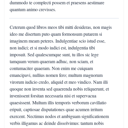
dummodo te complecti possem et praesens aestimare
quantum animo crevisses.
Ceterum quod libros meos tibi mitti desideras, non magis
ideo me disertum puto quam formonsum putarem si
imaginem meam peteres. Indulgentiae scio istud esse,
non iudici; et si modo iudici est, indulgentia tibi
imposuit. Sed qualescumque sunt, tu illos sic lege
tamquam verum quaeram adhuc, non sciam, et
contumaciter quaeram. Non enim me cuiquam
emancipavi, nullius nomen fero; multum magnorum
virorum iudicio credo, aliquid et meo vindico. Nam illi
quoque non inventa sed quaerenda nobis reliquerunt, et
invenissent forsitan necessaria nisi et supervacua
quaesissent. Multum illis temporis verborum cavillatio
eripuit, captiosae disputationes quae acumen irritum
exercent. Nectimus nodos et ambiguam significationem
verbis illigamus ac deinde dissolvimus: tantum nobis