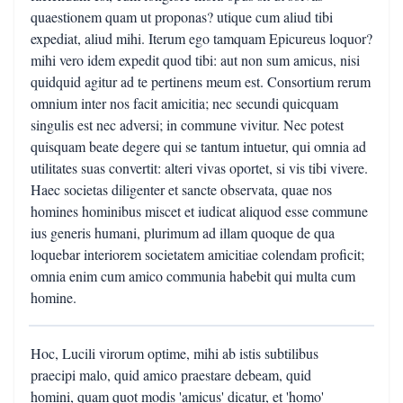
quaestionem quam ut proponas? utique cum aliud tibi
expediat, aliud mihi. Iterum ego tamquam Epicureus loquor?
mihi vero idem expedit quod tibi: aut non sum amicus, nisi
quidquid agitur ad te pertinens meum est. Consortium rerum
omnium inter nos facit amicitia; nec secundi quicquam
singulis est nec adversi; in commune vivitur. Nec potest
quisquam beate degere qui se tantum intuetur, qui omnia ad
utilitates suas convertit: alteri vivas oportet, si vis tibi vivere.
Haec societas diligenter et sancte observata, quae nos
homines hominibus miscet et iudicat aliquod esse commune
ius generis humani, plurimum ad illam quoque de qua
loquebar interiorem societatem amicitiae colendam proficit;
omnia enim cum amico communia habebit qui multa cum
homine.
Hoc, Lucili virorum optime, mihi ab istis subtilibus
praecipi malo, quid amico praestare debeam, quid
homini, quam quot modis 'amicus' dicatur, et 'homo'