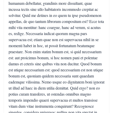
humanum debellatur, grandinis more dissultant, quae
incussa tectis sine ullo habitatoris incommodo crepitat ac
solvitur. Quid me detines in eo quem tu ipse pseudomenon
appellas, de quo tantum librorum compositum est? Ecce tota
mihi vita mentitur: hanc coargue, hanc ad verum, si acutus
es, redige. Necessaria iudicat quorum magna pars
supervacua est; etiam quae non est supervacua nihil in se
momenti habet in hoc, ut possit fortunatum beatumque
praestare. Non enim statim bonum est, si quid necessarium
est: aut proicimus bonum, si hoc nomen pani et polentae
damus et ceteris sine quibus vita non ducitur. Quod bonum
est utique necessarium est: quod necessarium est non utique
bonum est, quoniam quidem necessaria sunt quaedam
eademque vilissima. Nemo usque eo dignitatem boni ignorat
ut illud ad haec in diem utilia demittat. Quid ergo? non eo
potius curam transferes, ut ostendas omnibus magno
temporis impendio quaeri supervacua et multos transisse
vitam dum vitae instrumenta conquirunt? Recognosce
singulos, considera universos: nullius non vita spectat in