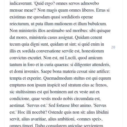
iudicaverunt. 'Quid ergo? omnes servos admovebo
mensae meae?' Non magis quam omnes liberos. Erras si
existimas me quosdam quasi sordidioris operae
reiecturum, ut puta illum mulionem et illum bubulcum.
Non ministeriis illos aestimabo sed moribus: sibi quisque
dat mores, ministeria casus assignat. Quidam cenent
tecum quia digni sunt, quidam ut sint; si quid enim in
20
illis ex sordida conversatione servile est, honestiorum
convictus excutiet. Non est, mi Lucili, quod amicum
tantum in foro et in curia quaeras: si diligenter attenderis,
et domi invenies. Saepe bona materia cessat sine artifice:
tempta et experire. Quemadmodum stultus est qui equum
empturus non ipsum inspicit sed stratum eius ac frenos,
sic stultissimus est qui hominem aut ex veste aut ex
condicione, quae vestis modo nobis circumdata est,
aestimat. 'Servus est.' Sed fortasse liber animo. 'Servus
est.' Hoc illi nocebit? Ostende quis non sit: alius libidini
servit, alius avaritiae, alius ambitioni, <omnes spei>,
omnes timori. Dabo consularem aniculae servientem,