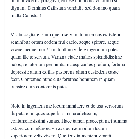
illum invicem apologavit, et ipse non iudicavit domo sua
dignum. Dominus Callistum vendidit: sed domino quam
multa Callistus!
Vis tu cogitare istum quem servum tuum vocas ex isdem
seminibus ortum eodem frui caelo, aeque spirare, aeque
vivere, aeque mori! tam tu illum videre ingenuum potes
quam ille te servum. Variana clade multos splendidissime
natos, senatorium per militiam auspicantes gradum, fortuna
depressit: alium ex illis pastorem, alium custodem casae
fecit. Contemne nunc eius fortunae hominem in quam
transire dum contemnis potes.
Nolo in ingentem me locum immittere et de usu servorum
disputare, in quos superbissimi, crudelissimi,
contumeliosissimi sumus. Haec tamen praecepti mei summa
est: sic cum inferiore vivas quemadmodum tecum
superiorem velis vivere. Quotiens in mentem venerit