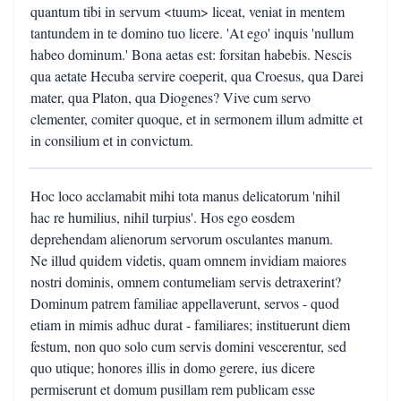
quantum tibi in servum <tuum> liceat, veniat in mentem
tantundem in te domino tuo licere. 'At ego' inquis 'nullum
habeo dominum.' Bona aetas est: forsitan habebis. Nescis
qua aetate Hecuba servire coeperit, qua Croesus, qua Darei
mater, qua Platon, qua Diogenes? Vive cum servo
clementer, comiter quoque, et in sermonem illum admitte et
in consilium et in convictum.
Hoc loco acclamabit mihi tota manus delicatorum 'nihil
hac re humilius, nihil turpius'. Hos ego eosdem
deprehendam alienorum servorum osculantes manum.
Ne illud quidem videtis, quam omnem invidiam maiores
nostri dominis, omnem contumeliam servis detraxerint?
Dominum patrem familiae appellaverunt, servos - quod
etiam in mimis adhuc durat - familiares; instituerunt diem
festum, non quo solo cum servis domini vescerentur, sed
quo utique; honores illis in domo gerere, ius dicere
permiserunt et domum pusillam rem publicam esse