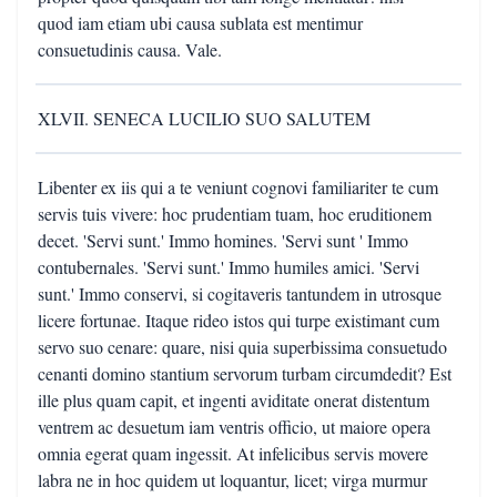
quod iam etiam ubi causa sublata est mentimur
consuetudinis causa. Vale.
XLVII. SENECA LUCILIO SUO SALUTEM
Libenter ex iis qui a te veniunt cognovi familiariter te cum
servis tuis vivere: hoc prudentiam tuam, hoc eruditionem
decet. 'Servi sunt.' Immo homines. 'Servi sunt ' Immo
contubernales. 'Servi sunt.' Immo humiles amici. 'Servi
sunt.' Immo conservi, si cogitaveris tantundem in utrosque
licere fortunae. Itaque rideo istos qui turpe existimant cum
servo suo cenare: quare, nisi quia superbissima consuetudo
cenanti domino stantium servorum turbam circumdedit? Est
ille plus quam capit, et ingenti aviditate onerat distentum
ventrem ac desuetum iam ventris officio, ut maiore opera
omnia egerat quam ingessit. At infelicibus servis movere
labra ne in hoc quidem ut loquantur, licet; virga murmur