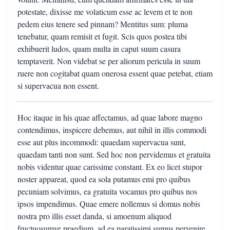
potestate, dixisse me volaticum esse ac levem et te non
pedem eius tenere sed pinnam? Mentitus sum: pluma
tenebatur, quam remisit et fugit. Scis quos postea tibi
exhibuerit ludos, quam multa in caput suum casura
temptaverit. Non videbat se per aliorum pericula in suum
ruere non cogitabat quam onerosa essent quae petebat, etiam
si supervacua non essent.
Hoc itaque in his quae affectamus, ad quae labore magno
contendimus, inspicere debemus, aut nihil in illis commodi
esse aut plus incommodi: quaedam supervacua sunt,
quaedam tanti non sunt. Sed hoc non pervidemus et gratuita
nobis videntur quae carissime constant. Ex eo licet stupor
noster appareat, quod ea sola putamus emi pro quibus
pecuniam solvimus, ea gratuita vocamus pro quibus nos
ipsos impendimus. Quae emere nollemus si domus nobis
nostra pro illis esset danda, si amoenum aliquod
fructuosumve praedium, ad ea paratissimi sumus pervenire