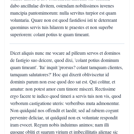
dabo ancillulae divitem, ostendam nobilissimos iuvenes
mancipia pantomimorum: nulla servitus turpior est quam
voluntaria. Quare non est quod fastidiosi isti te deterreant
quominus servis tuis hilarem te praestes et non superbe
superiorem: colant potius te quam timeant.
Dicet aliquis nunc me vocare ad pilleum servos et dominos
de fastigio suo deicere, quod dixi, 'colant potius dominum
quam timeant'. 'Ita' inquit 'prorsus? colant tamquam clientes,
tamquam salutatores?' Hoc qui dixerit obliviscetur id
dominis parum non esse quod deo sat est. Qui colitur, et
amatur: non potest amor cum timore misceri. Rectissime
ergo facere te iudico quod timeri a servis tuis non vis, quod
verborum castigatione uteris: verberibus muta admonentur.
Non quidquid nos offendit et laedit; sed ad rabiem cogunt
pervenire deliciae, ut quidquid non ex voluntate respondit
iram evocet. Regum nobis induimus animos; nam illi
quoque obliti et suarum virium et imbecillitatis alienae sic