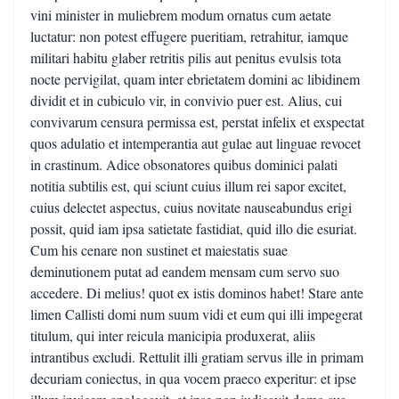
vini minister in muliebrem modum ornatus cum aetate
luctatur: non potest effugere pueritiam, retrahitur, iamque
militari habitu glaber retritis pilis aut penitus evulsis tota
nocte pervigilat, quam inter ebrietatem domini ac libidinem
dividit et in cubiculo vir, in convivio puer est. Alius, cui
convivarum censura permissa est, perstat infelix et exspectat
quos adulatio et intemperantia aut gulae aut linguae revocet
in crastinum. Adice obsonatores quibus dominici palati
notitia subtilis est, qui sciunt cuius illum rei sapor excitet,
cuius delectet aspectus, cuius novitate nauseabundus erigi
possit, quid iam ipsa satietate fastidiat, quid illo die esuriat.
Cum his cenare non sustinet et maiestatis suae
deminutionem putat ad eandem mensam cum servo suo
accedere. Di melius! quot ex istis dominos habet! Stare ante
limen Callisti domi num suum vidi et eum qui illi impegerat
titulum, qui inter reicula manicipia produxerat, aliis
intrantibus excludi. Rettulit illi gratiam servus ille in primam
decuriam coniectus, in qua vocem praeco experitur: et ipse