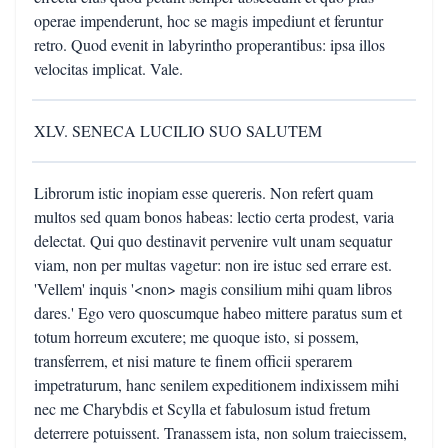
operae impenderunt, hoc se magis impediunt et feruntur
retro. Quod evenit in labyrintho properantibus: ipsa illos
velocitas implicat. Vale.
XLV. SENECA LUCILIO SUO SALUTEM
Librorum istic inopiam esse quereris. Non refert quam
multos sed quam bonos habeas: lectio certa prodest, varia
delectat. Qui quo destinavit pervenire vult unam sequatur
viam, non per multas vagetur: non ire istuc sed errare est.
'Vellem' inquis '<non> magis consilium mihi quam libros
dares.' Ego vero quoscumque habeo mittere paratus sum et
totum horreum excutere; me quoque isto, si possem,
transferrem, et nisi mature te finem officii sperarem
impetraturum, hanc senilem expeditionem indixissem mihi
nec me Charybdis et Scylla et fabulosum istud fretum
deterrere potuissent. Tranassem ista, non solum traiecissem,