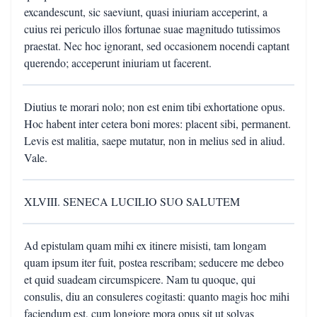
excandescunt, sic saeviunt, quasi iniuriam acceperint, a
cuius rei periculo illos fortunae suae magnitudo tutissimos
praestat. Nec hoc ignorant, sed occasionem nocendi captant
querendo; acceperunt iniuriam ut facerent.
Diutius te morari nolo; non est enim tibi exhortatione opus.
Hoc habent inter cetera boni mores: placent sibi, permanent.
Levis est malitia, saepe mutatur, non in melius sed in aliud.
Vale.
XLVIII. SENECA LUCILIO SUO SALUTEM
Ad epistulam quam mihi ex itinere misisti, tam longam
quam ipsum iter fuit, postea rescribam; seducere me debeo
et quid suadeam circumspicere. Nam tu quoque, qui
consulis, diu an consuleres cogitasti: quanto magis hoc mihi
faciendum est, cum longiore mora opus sit ut solvas