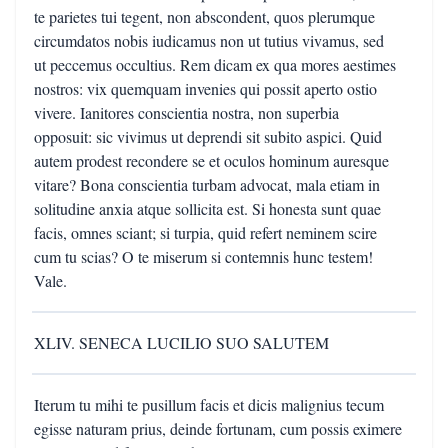
te parietes tui tegent, non abscondent, quos plerumque
circumdatos nobis iudicamus non ut tutius vivamus, sed
ut peccemus occultius. Rem dicam ex qua mores aestimes
nostros: vix quemquam invenies qui possit aperto ostio
vivere. Ianitores conscientia nostra, non superbia
opposuit: sic vivimus ut deprendi sit subito aspici. Quid
autem prodest recondere se et oculos hominum auresque
vitare? Bona conscientia turbam advocat, mala etiam in
solitudine anxia atque sollicita est. Si honesta sunt quae
facis, omnes sciant; si turpia, quid refert neminem scire
cum tu scias? O te miserum si contemnis hunc testem!
Vale.
XLIV. SENECA LUCILIO SUO SALUTEM
Iterum tu mihi te pusillum facis et dicis malignius tecum
egisse naturam prius, deinde fortunam, cum possis eximere