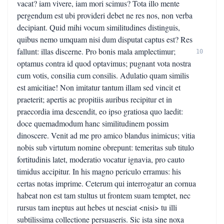
vacat? iam vivere, iam mori scimus? Tota illo mente
pergendum est ubi provideri debet ne res nos, non verba
decipiant. Quid mihi vocum similitudines distinguis,
quibus nemo umquam nisi dum disputat captus est? Res
fallunt: illas discerne. Pro bonis mala amplectimur;
10
optamus contra id quod optavimus; pugnant vota nostra
cum votis, consilia cum consilis. Adulatio quam similis
est amicitiae! Non imitatur tantum illam sed vincit et
praeterit; apertis ac propitiis auribus recipitur et in
praecordia ima descendit, eo ipso gratiosa quo laedit:
doce quemadmodum hanc similitudinem possim
dinoscere. Venit ad me pro amico blandus inimicus; vitia
nobis sub virtutum nomine obrepunt: temeritas sub titulo
fortitudinis latet, moderatio vocatur ignavia, pro cauto
timidus accipitur. In his magno periculo erramus: his
certas notas imprime. Ceterum qui interrogatur an cornua
habeat non est tam stultus ut frontem suam temptet, nec
rursus tam ineptus aut hebes ut nesciat <nisi> tu illi
subtilissima collectione persuaseris. Sic ista sine noxa