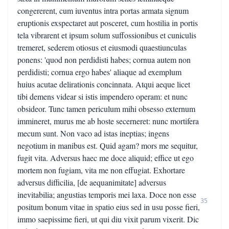
congererent, cum iuventus intra portas armata signum
eruptionis exspectaret aut posceret, cum hostilia in portis
tela vibrarent et ipsum solum suffossionibus et cuniculis
tremeret, sederem otiosus et eiusmodi quaestiunculas
ponens: 'quod non perdidisti habes; cornua autem non
perdidisti; cornua ergo habes' aliaque ad exemplum
huius acutae delirationis concinnata. Atqui aeque licet
tibi demens videar si istis impendero operam: et nunc
obsideor. Tunc tamen periculum mihi obsesso externum
immineret, murus me ab hoste secerneret: nunc mortifera
mecum sunt. Non vaco ad istas ineptias; ingens
negotium in manibus est. Quid agam? mors me sequitur,
fugit vita. Adversus haec me doce aliquid; effice ut ego
mortem non fugiam, vita me non effugiat. Exhortare
adversus difficilia, [de aequanimitate] adversus
inevitabilia; angustias temporis mei laxa. Doce non esse
35
positum bonum vitae in spatio eius sed in usu posse fieri,
immo saepissime fieri, ut qui diu vixit parum vixerit. Dic