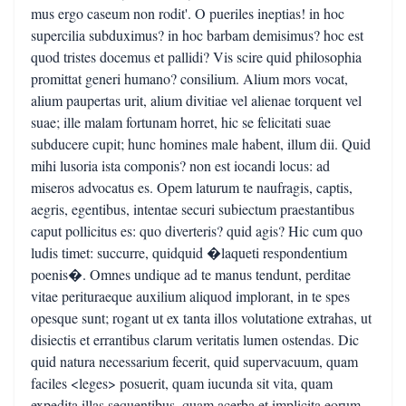
mus ergo caseum non rodit'. O pueriles ineptias! in hoc
supercilia subduximus? in hoc barbam demisimus? hoc est
quod tristes docemus et pallidi? Vis scire quid philosophia
promittat generi humano? consilium. Alium mors vocat,
alium paupertas urit, alium divitiae vel alienae torquent vel
suae; ille malam fortunam horret, hic se felicitati suae
subducere cupit; hunc homines male habent, illum dii. Quid
mihi lusoria ista componis? non est iocandi locus: ad
miseros advocatus es. Opem laturum te naufragis, captis,
aegris, egentibus, intentae securi subiectum praestantibus
caput pollicitus es: quo diverteris? quid agis? Hic cum quo
ludis timet: succurre, quidquid �laqueti respondentium
poenis�. Omnes undique ad te manus tendunt, perditae
vitae perituraeque auxilium aliquod implorant, in te spes
opesque sunt; rogant ut ex tanta illos volutatione extrahas, ut
disiectis et errantibus clarum veritatis lumen ostendas. Dic
quid natura necessarium fecerit, quid supervacuum, quam
faciles <leges> posuerit, quam iucunda sit vita, quam
expedita illas sequentibus, quam acerba et implicita eorum