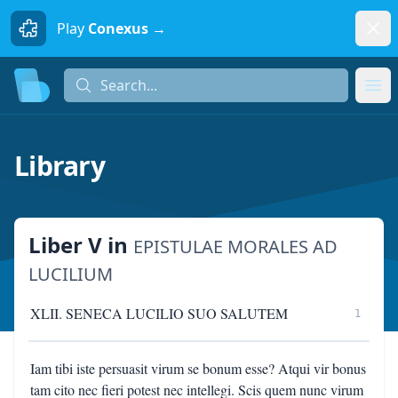
Dism
Play
Conexus →
Search...
Search...
Ope
Library
Liber V
in
EPISTULAE MORALES AD
LUCILIUM
XLII. SENECA LUCILIO SUO SALUTEM
1
Iam tibi iste persuasit virum se bonum esse? Atqui vir bonus
tam cito nec fieri potest nec intellegi. Scis quem nunc virum