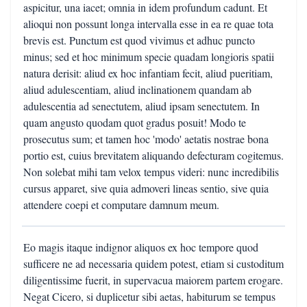
aspicitur, una iacet; omnia in idem profundum cadunt. Et
alioqui non possunt longa intervalla esse in ea re quae tota
brevis est. Punctum est quod vivimus et adhuc puncto
minus; sed et hoc minimum specie quadam longioris spatii
natura derisit: aliud ex hoc infantiam fecit, aliud pueritiam,
aliud adulescentiam, aliud inclinationem quandam ab
adulescentia ad senectutem, aliud ipsam senectutem. In
quam angusto quodam quot gradus posuit! Modo te
prosecutus sum; et tamen hoc 'modo' aetatis nostrae bona
portio est, cuius brevitatem aliquando defecturam cogitemus.
Non solebat mihi tam velox tempus videri: nunc incredibilis
cursus apparet, sive quia admoveri lineas sentio, sive quia
attendere coepi et computare damnum meum.
Eo magis itaque indignor aliquos ex hoc tempore quod
sufficere ne ad necessaria quidem potest, etiam si custoditum
diligentissime fuerit, in supervacua maiorem partem erogare.
Negat Cicero, si duplicetur sibi aetas, habiturum se tempus