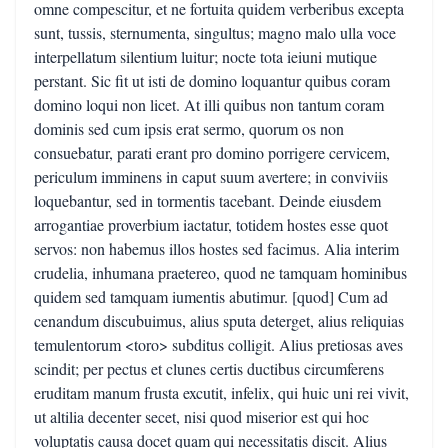
omne compescitur, et ne fortuita quidem verberibus excepta
sunt, tussis, sternumenta, singultus; magno malo ulla voce
interpellatum silentium luitur; nocte tota ieiuni mutique
perstant. Sic fit ut isti de domino loquantur quibus coram
domino loqui non licet. At illi quibus non tantum coram
dominis sed cum ipsis erat sermo, quorum os non
consuebatur, parati erant pro domino porrigere cervicem,
periculum imminens in caput suum avertere; in conviviis
loquebantur, sed in tormentis tacebant. Deinde eiusdem
arrogantiae proverbium iactatur, totidem hostes esse quot
servos: non habemus illos hostes sed facimus. Alia interim
crudelia, inhumana praetereo, quod ne tamquam hominibus
quidem sed tamquam iumentis abutimur. [quod] Cum ad
cenandum discubuimus, alius sputa deterget, alius reliquias
temulentorum <toro> subditus colligit. Alius pretiosas aves
scindit; per pectus et clunes certis ductibus circumferens
eruditam manum frusta excutit, infelix, qui huic uni rei vivit,
ut altilia decenter secet, nisi quod miserior est qui hoc
voluptatis causa docet quam qui necessitatis discit. Alius