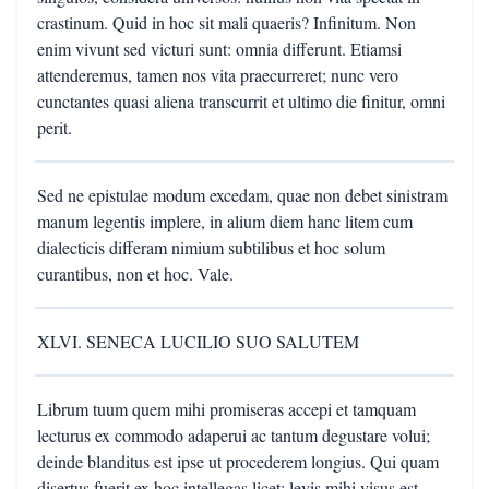
crastinum. Quid in hoc sit mali quaeris? Infinitum. Non
enim vivunt sed victuri sunt: omnia differunt. Etiamsi
attenderemus, tamen nos vita praecurreret; nunc vero
cunctantes quasi aliena transcurrit et ultimo die finitur, omni
perit.
Sed ne epistulae modum excedam, quae non debet sinistram
manum legentis implere, in alium diem hanc litem cum
dialecticis differam nimium subtilibus et hoc solum
curantibus, non et hoc. Vale.
XLVI. SENECA LUCILIO SUO SALUTEM
Librum tuum quem mihi promiseras accepi et tamquam
lecturus ex commodo adaperui ac tantum degustare volui;
deinde blanditus est ipse ut procederem longius. Qui quam
disertus fuerit ex hoc intellegas licet: levis mihi visus est,