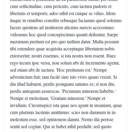
cum sollicitudine, cum periculo, cum iactura pudoris et
libertatis et temporis; adeo nihil est cuique se vilius. Idem
itaque in omnibus consiliis rebusque faciamus quod solemus
facere quotiens ad institorem alicuius mercis accessimus:
videamus hoc quod concupiscimus quanti deferatur. Saepe
maximum pretium est pro quo nullum datur. Multa possum
tibi ostendere quae acquisita acceptaque libertatem nobis
extorserint; nostri essemus, si ista nostra non essent. Haec
ergo tecum ipse versa, non solum ubi de incremento agetur,
sed etiam ubi de iactura. 'Hoc periturum est.' Nempe
adventicium fuit; tam facile sine isto vives quam vixisti. Si
diu illud habuisti, perdis postquam satiatus es; si non diu,
perdis antequam assuescas. 'Pecuniam minorem habebis.'
Nempe et molestiam. 'Gratiam minorem.' Nempe et
invidiam. Circumspice ista quae nos agunt in insaniam, quae
cum plurimis lacrimis amittimus: scies non damnum in iis
molestum esse, sed opinionem damni. Nemo illa perisse
sentit sed cogitat. Qui se habet nihil perdidit: sed quoto