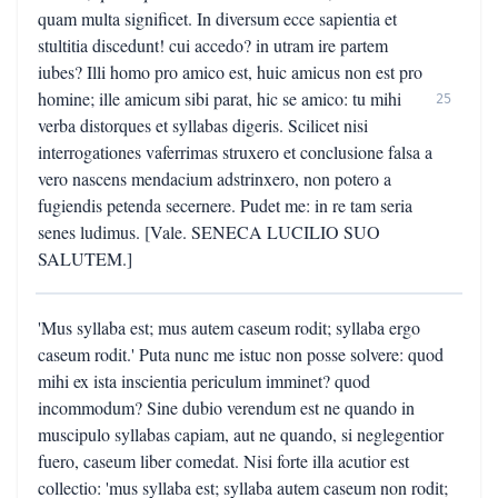
quam multa significet. In diversum ecce sapientia et
stultitia discedunt! cui accedo? in utram ire partem
iubes? Illi homo pro amico est, huic amicus non est pro
homine; ille amicum sibi parat, hic se amico: tu mihi
25
verba distorques et syllabas digeris. Scilicet nisi
interrogationes vaferrimas struxero et conclusione falsa a
vero nascens mendacium adstrinxero, non potero a
fugiendis petenda secernere. Pudet me: in re tam seria
senes ludimus. [Vale. SENECA LUCILIO SUO
SALUTEM.]
'Mus syllaba est; mus autem caseum rodit; syllaba ergo
caseum rodit.' Puta nunc me istuc non posse solvere: quod
mihi ex ista inscientia periculum imminet? quod
incommodum? Sine dubio verendum est ne quando in
muscipulo syllabas capiam, aut ne quando, si neglegentior
fuero, caseum liber comedat. Nisi forte illa acutior est
collectio: 'mus syllaba est; syllaba autem caseum non rodit;