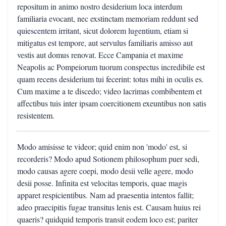
repositum in animo nostro desiderium loca interdum
familiaria evocant, nec exstinctam memoriam reddunt sed
quiescentem irritant, sicut dolorem lugentium, etiam si
mitigatus est tempore, aut servulus familiaris amisso aut
vestis aut domus renovat. Ecce Campania et maxime
Neapolis ac Pompeiorum tuorum conspectus incredibile est
quam recens desiderium tui fecerint: totus mihi in oculis es.
Cum maxime a te discedo; video lacrimas combibentem et
affectibus tuis inter ipsam coercitionem exeuntibus non satis
resistentem.
Modo amisisse te videor; quid enim non 'modo' est, si
recorderis? Modo apud Sotionem philosophum puer sedi,
modo causas agere coepi, modo desii velle agere, modo
desii posse. Infinita est velocitas temporis, quae magis
apparet respicientibus. Nam ad praesentia intentos fallit;
adeo praecipitis fugae transitus lenis est. Causam huius rei
quaeris? quidquid temporis transit eodem loco est; pariter