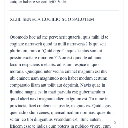
cuique habere se contigit? Vale.
XLIII. SENECA LUCILIO SUO SALUTEM
Quomodo hoc ad me pervenerit quaeris, quis mihi id te
cogitare narraverit quod tu nulli narraveras? Is qui scit
plurimum, rumor. 'Quid ergo?' inquis 'tantus sum ut
possim excitare rumorem?' Non est quod te ad hunc
locum respiciens metiaris: ad istum respice in quo
moraris. Quidquid inter vicina eminet magnum est illic
ubi eminet; nam magnitudo non habet modum certum:
comparatio illam aut tollit aut deprimit. Navis quae in
flumine magna est in mari parvula est; gubernaculum
quod alteri navi magnum alteri exiguum est. Tu nunc in
provincia, licet contemnas ipse te, magnus es. Quid agas,
quemadmodum cenes, quemadmodum dormias, quaeritur,
scitur: eo tibi diligentius vivendum est. Tunc autem
5
felicem esse te iudica cum poteris in publico vivere, cum