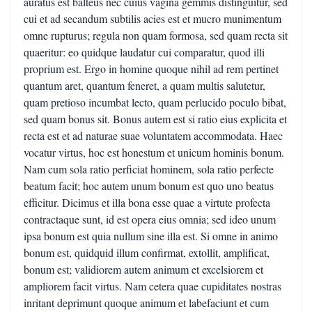
auratus est balteus nec cuius vagina gemmis distinguitur, sed
cui et ad secandum subtilis acies est et mucro munimentum
omne rupturus; regula non quam formosa, sed quam recta sit
quaeritur: eo quidque laudatur cui comparatur, quod illi
proprium est. Ergo in homine quoque nihil ad rem pertinet
quantum aret, quantum feneret, a quam multis salutetur,
quam pretioso incumbat lecto, quam perlucido poculo bibat,
sed quam bonus sit. Bonus autem est si ratio eius explicita et
recta est et ad naturae suae voluntatem accommodata. Haec
vocatur virtus, hoc est honestum et unicum hominis bonum.
Nam cum sola ratio perficiat hominem, sola ratio perfecte
beatum facit; hoc autem unum bonum est quo uno beatus
efficitur. Dicimus et illa bona esse quae a virtute profecta
contractaque sunt, id est opera eius omnia; sed ideo unum
ipsa bonum est quia nullum sine illa est. Si omne in animo
bonum est, quidquid illum confirmat, extollit, amplificat,
bonum est; validiorem autem animum et excelsiorem et
ampliorem facit virtus. Nam cetera quae cupiditates nostras
inritant deprimunt quoque animum et labefaciunt et cum