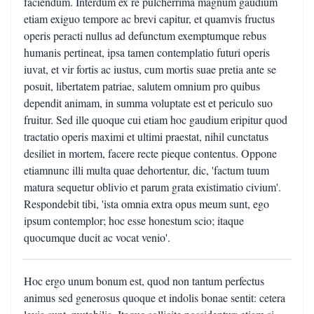
faciendum. Interdum ex re pulcherrima magnum gaudium
etiam exiguo tempore ac brevi capitur, et quamvis fructus
operis peracti nullus ad defunctum exemptumque rebus
humanis pertineat, ipsa tamen contemplatio futuri operis
iuvat, et vir fortis ac iustus, cum mortis suae pretia ante se
posuit, libertatem patriae, salutem omnium pro quibus
dependit animam, in summa voluptate est et periculo suo
fruitur. Sed ille quoque cui etiam hoc gaudium eripitur quod
tractatio operis maximi et ultimi praestat, nihil cunctatus
desiliet in mortem, facere recte pieque contentus. Oppone
etiamnunc illi multa quae dehortentur, dic, 'factum tuum
matura sequetur oblivio et parum grata existimatio civium'.
Respondebit tibi, 'ista omnia extra opus meum sunt, ego
ipsum contemplor; hoc esse honestum scio; itaque
quocumque ducit ac vocat venio'.
Hoc ergo unum bonum est, quod non tantum perfectus
animus sed generosus quoque et indolis bonae sentit: cetera