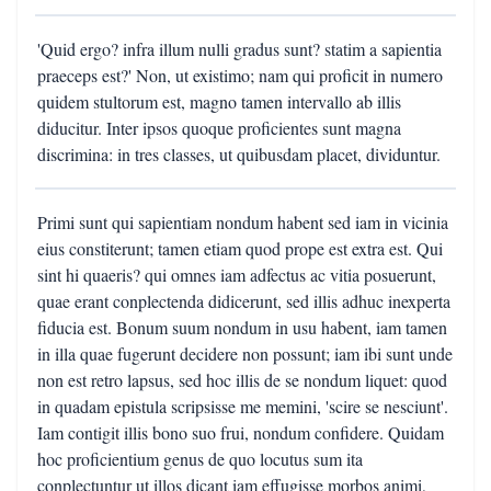
'Quid ergo? infra illum nulli gradus sunt? statim a sapientia
praeceps est?' Non, ut existimo; nam qui proficit in numero
quidem stultorum est, magno tamen intervallo ab illis
diducitur. Inter ipsos quoque proficientes sunt magna
discrimina: in tres classes, ut quibusdam placet, dividuntur.
Primi sunt qui sapientiam nondum habent sed iam in vicinia
eius constiterunt; tamen etiam quod prope est extra est. Qui
sint hi quaeris? qui omnes iam adfectus ac vitia posuerunt,
quae erant conplectenda didicerunt, sed illis adhuc inexperta
fiducia est. Bonum suum nondum in usu habent, iam tamen
in illa quae fugerunt decidere non possunt; iam ibi sunt unde
non est retro lapsus, sed hoc illis de se nondum liquet: quod
in quadam epistula scripsisse me memini, 'scire se nesciunt'.
Iam contigit illis bono suo frui, nondum confidere. Quidam
hoc proficientium genus de quo locutus sum ita
conplectuntur ut illos dicant iam effugisse morbos animi,