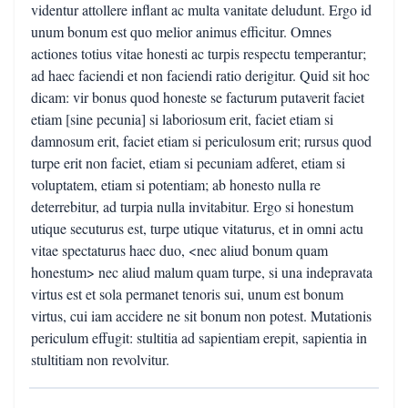
videntur attollere inflant ac multa vanitate deludunt. Ergo id
unum bonum est quo melior animus efficitur. Omnes
actiones totius vitae honesti ac turpis respectu temperantur;
ad haec faciendi et non faciendi ratio derigitur. Quid sit hoc
dicam: vir bonus quod honeste se facturum putaverit faciet
etiam [sine pecunia] si laboriosum erit, faciet etiam si
damnosum erit, faciet etiam si periculosum erit; rursus quod
turpe erit non faciet, etiam si pecuniam adferet, etiam si
voluptatem, etiam si potentiam; ab honesto nulla re
deterrebitur, ad turpia nulla invitabitur. Ergo si honestum
utique secuturus est, turpe utique vitaturus, et in omni actu
vitae spectaturus haec duo, <nec aliud bonum quam
honestum> nec aliud malum quam turpe, si una indepravata
virtus est et sola permanet tenoris sui, unum est bonum
virtus, cui iam accidere ne sit bonum non potest. Mutationis
periculum effugit: stultitia ad sapientiam erepit, sapientia in
stultitiam non revolvitur.