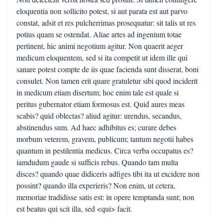
eloquentia non sollicito potest, si aut parata est aut parvo
constat, adsit et res pulcherrimas prosequatur: sit talis ut res
potius quam se ostendat. Aliae artes ad ingenium totae
pertinent, hic animi negotium agitur. Non quaerit aeger
medicum eloquentem, sed si ita competit ut idem ille qui
sanare potest compte de iis quae facienda sunt disserat, boni
consulet. Non tamen erit quare gratuletur sibi quod inciderit
in medicum etiam disertum; hoc enim tale est quale si
peritus gubernator etiam formosus est. Quid aures meas
scabis? quid oblectas? aliud agitur: urendus, secandus,
abstinendus sum. Ad haec adhibitus es; curare debes
morbum veterem, gravem, publicum; tantum negotii habes
quantum in pestilentia medicus. Circa verba occupatus es?
iamdudum gaude si sufficis rebus. Quando tam multa
disces? quando quae didiceris adfiges tibi ita ut excidere non
possint? quando illa experieris? Non enim, ut cetera,
memoriae tradidisse satis est: in opere temptanda sunt; non
est beatus qui scit illa, sed <qui> facit.