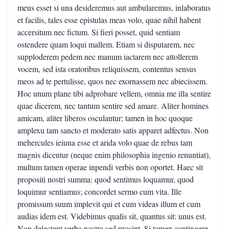
meus esset si una desideremus aut ambularemus, inlaboratus
et facilis, tales esse epistulas meas volo, quae nihil habent
accersitum nec fictum. Si fieri posset, quid sentiam
ostendere quam loqui mallem. Etiam si disputarem, nec
supploderem pedem nec manum iactarem nec attollerem
vocem, sed ista oratoribus reliquissem, contentus sensus
meos ad te pertulisse, quos nec exornassem nec abiecissem.
Hoc unum plane tibi adprobare vellem, omnia me illa sentire
quae dicerem, nec tantum sentire sed amare. Aliter homines
amicam, aliter liberos osculantur; tamen in hoc quoque
amplexu tam sancto et moderato satis apparet adfectus. Non
mehercules ieiuna esse et arida volo quae de rebus tam
magnis dicentur (neque enim philosophia ingenio renuntiat),
multum tamen operae inpendi verbis non oportet. Haec sit
propositi nostri summa: quod sentimus loquamur, quod
loquimur sentiamus; concordet sermo cum vita. Ille
promissum suum implevit qui et cum videas illum et cum
audias idem est. Videbimus qualis sit, quantus sit: unus est.
Non delectent verba nostra sed prosint. Si tamen contingere