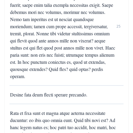
fuerit; saepe enim talia exempla necessitas exigit. Saepe
debemus mori nec volumus, morimur nec volumus.
Nemo tam inperitus est ut nesciat quandoque
moriendum; tamen cum prope accessit, tergiversatur,
25
tremit, plorat. Nonne tibi videtur stultissimus omnium
qui flevit quod ante annos mille non vixerat? aeque
stultus est qui flet quod post annos mille non vivet. Haec
paria sunt: non eris nec fuisti; utrumque tempus alienum
est. In hoc punctum coniectus es, quod ut extendas,
quousque extendes? Quid fles? quid optas? perdis
operam.
Desine fata deum flecti sperare precando.
Rata et fixa sunt et magna atque aeterna necessitate
ducuntur: eo ibis quo omnia eunt. Quid tibi novi est? Ad
hanc legem natus es; hoc patri tuo accidit, hoc matri, hoc