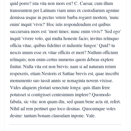
quid porro? ista vita non mors est? C. Caesar, cum illum
transeuntem per Latinam viam unus ex custodiarum agmine
demissa usque in pectus vetere barba rogaret mortem, 'nunc
enim' inquit 'vivis?' Hoc istis respondendum est quibus
succursura mors est: 'mori times: nunc enim vivis?' 'Sed ego'
inquit 'vivere volo, qui multa honeste facio; invitus relinquo
officia vitae, quibus fideliter et industrie fungor.' Quid? tu
nescis unum esse ex vitae officiis et mori? Nullum officium
relinquis; non enim certus numerus quem debeas explere
finitur. Nulla vita est non brevis; nam si ad naturam rerum
respexeris, etiam Nestoris et Sattiae brevis est, quae inscribi
monumento suo iussit annis se nonaginta novem vixisse.
Vides aliquem gloriari senectute longa: quis illam ferre
potuisset si contigisset centesimum implere? Quomodo
fabula, sic vita: non quam diu, sed quam bene acta sit, refert.
Nihil ad rem pertinet quo loco desinas. Quocumque voles
desine: tantum bonam clausulam inpone. Vale.