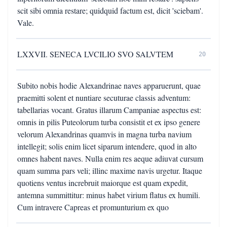
scit sibi omnia restare; quidquid factum est, dicit 'sciebam'.
Vale.
LXXVII. SENECA LVCILIO SVO SALVTEM
20
Subito nobis hodie Alexandrinae naves apparuerunt, quae
praemitti solent et nuntiare secuturae classis adventum:
tabellarias vocant. Gratus illarum Campaniae aspectus est:
omnis in pilis Puteolorum turba consistit et ex ipso genere
velorum Alexandrinas quamvis in magna turba navium
intellegit; solis enim licet siparum intendere, quod in alto
omnes habent naves. Nulla enim res aeque adiuvat cursum
quam summa pars veli; illinc maxime navis urgetur. Itaque
quotiens ventus increbruit maiorque est quam expedit,
antemna summittitur: minus habet virium flatus ex humili.
Cum intravere Capreas et promunturium ex quo