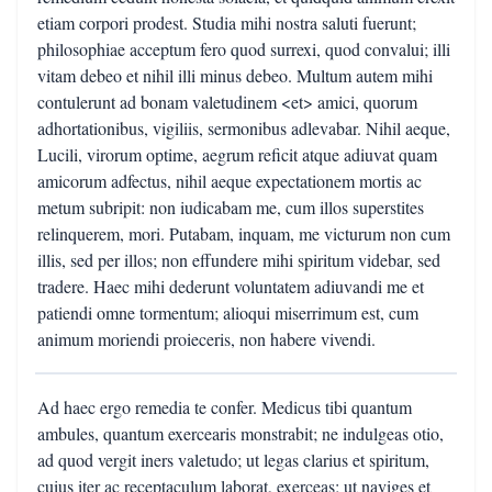
etiam corpori prodest. Studia mihi nostra saluti fuerunt;
philosophiae acceptum fero quod surrexi, quod convalui; illi
vitam debeo et nihil illi minus debeo. Multum autem mihi
contulerunt ad bonam valetudinem <et> amici, quorum
adhortationibus, vigiliis, sermonibus adlevabar. Nihil aeque,
Lucili, virorum optime, aegrum reficit atque adiuvat quam
amicorum adfectus, nihil aeque expectationem mortis ac
metum subripit: non iudicabam me, cum illos superstites
relinquerem, mori. Putabam, inquam, me victurum non cum
illis, sed per illos; non effundere mihi spiritum videbar, sed
tradere. Haec mihi dederunt voluntatem adiuvandi me et
patiendi omne tormentum; alioqui miserrimum est, cum
animum moriendi proieceris, non habere vivendi.
Ad haec ergo remedia te confer. Medicus tibi quantum
ambules, quantum exercearis monstrabit; ne indulgeas otio,
ad quod vergit iners valetudo; ut legas clarius et spiritum,
cuius iter ac receptaculum laborat, exerceas; ut naviges et