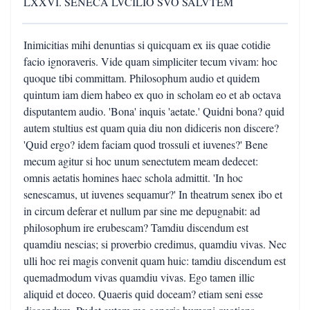
LXXVI. SENECA LVCILIO SVO SALVTEM
Inimicitias mihi denuntias si quicquam ex iis quae cotidie
facio ignoraveris. Vide quam simpliciter tecum vivam: hoc
quoque tibi committam. Philosophum audio et quidem
quintum iam diem habeo ex quo in scholam eo et ab octava
disputantem audio. 'Bona' inquis 'aetate.' Quidni bona? quid
autem stultius est quam quia diu non didiceris non discere?
'Quid ergo? idem faciam quod trossuli et iuvenes?' Bene
mecum agitur si hoc unum senectutem meam dedecet:
omnis aetatis homines haec schola admittit. 'In hoc
senescamus, ut iuvenes sequamur?' In theatrum senex ibo et
in circum deferar et nullum par sine me depugnabit: ad
philosophum ire erubescam? Tamdiu discendum est
quamdiu nescias; si proverbio credimus, quamdiu vivas. Nec
ulli hoc rei magis convenit quam huic: tamdiu discendum est
quemadmodum vivas quamdiu vivas. Ego tamen illic
aliquid et doceo. Quaeris quid doceam? etiam seni esse