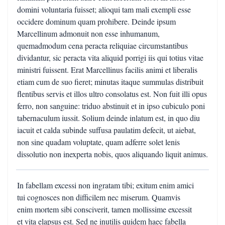
domini voluntaria fuisset; alioqui tam mali exempli esse
occidere dominum quam prohibere. Deinde ipsum
Marcellinum admonuit non esse inhumanum,
quemadmodum cena peracta reliquiae circumstantibus
dividantur, sic peracta vita aliquid porrigi iis qui totius vitae
ministri fuissent. Erat Marcellinus facilis animi et liberalis
etiam cum de suo fieret; minutas itaque summulas distribuit
flentibus servis et illos ultro consolatus est. Non fuit illi opus
ferro, non sanguine: triduo abstinuit et in ipso cubiculo poni
tabernaculum iussit. Solium deinde inlatum est, in quo diu
iacuit et calda subinde suffusa paulatim defecit, ut aiebat,
non sine quadam voluptate, quam adferre solet lenis
dissolutio non inexperta nobis, quos aliquando liquit animus.
In fabellam excessi non ingratam tibi; exitum enim amici
tui cognosces non difficilem nec miserum. Quamvis
enim mortem sibi consciverit, tamen mollissime excessit
et vita elapsus est. Sed ne inutilis quidem haec fabella