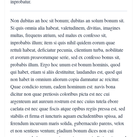
inprobatur.
Non dubitas an hoc sit bonum; dubitas an solum bonum sit.
Si quis omnia alia habeat, valetudinem, divitias, imagines
multas, frequens atrium, sed malus ex confesso sit,
inprobabis illum; item si quis nihil quidem eorum quae
rettuli habeat, deficiatur pecunia, clientium turba, nobilitate
et avorum proavorumque serie, sed ex confesso bonus sit,
probabis illum. Ergo hoc unum est bonum hominis, quod
qui habet, etiam si aliis destituitur, laudandus est, quod qui
non habet in omnium aliorum copia damnatur ac reicitur.
Quae condicio rerum, eadem hominum est: navis bona
dicitur non quae pretiosis coloribus picta est nec cui
argenteum aut aureum rostrum est nec cuius tutela ebore
caelata est nec quae fiscis atque opibus regiis pressa est, sed
stabilis et firma et iuncturis aquam excludentibus spissa, ad
ferendum incursum maris solida, gubernaculo parens, velox
et non sentiens ventum; gladium bonum dices non cui