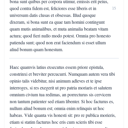
bona sunt quibus per corpora utimur, emissis erit peius,
quod contra fidem est, feliciores esse liberis et in
15
universum datis clusas et obsessas. Illud quoque
dixeram, si bona sunt ea quae tam homini contingunt
quam mutis animalibus, et muta animalia beatam vitam
actura; quod fieri nullo modo potest. Omnia pro honesto
patienda sunt; quod non erat faciendum si esset ullum
aliud bonum quam honestum.
Haec quamvis latius exsecutus essem priore epistula,
constrinxi et breviter percucurri. Numquam autem vera tibi
opinio talis videbitur, nisi animum adleves et te ipse
interroges, si res exegerit ut pro patria moriaris et salutem
omnium civium tua redimas, an porrecturus sis cervicem
non tantum patienter sed etiam libenter. Si hoc facturus es,
nullum aliud bonum est; omnia enim relinquis ut hoc
habeas. Vide quanta vis honesti sit: pro re publica morieris,
etiam si statim facturus hoc eris cum scieris tibi esse