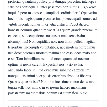
proficiat, quantum publice privatimque peccetur: intelleges
satis nos consequi, si inter pessimos non sumus. 'Ego vero'
inquis 'spero me posse et amplioris ordinis fieri.' Optaverim
hoc nobis magis quam promiserim: praeoccupati sumus, ad
virtutem contendimus inter vitia districti. Pudet dicere:
honesta colimus quantum vacat. At quam grande praemium
expectat, si occupationes nostras et mala tenacissima
abrumpimus! Non cupiditas nos, non timor pellet; inagitati
terroribus, incorrupti voluptatibus, nec mortem horrebimus
nec deos; sciemus mortem malum non esse, deos malo non
esse. Tam inbecillum est quod nocet quam cui nocetur:
optima vi noxia carent. Expectant nos, <si> ex hac
aliquando faece in illud evadimus sublime et excelsum,
tranquillitas animi et expulsis erroribus absoluta libertas.
Quaeris quae sit ista? Non homines timere, non deos; nec
turpia velle nec nimia; in se ipsum habere maximam
potestatem: inaestimabile bonum est suum fieri. Vale.