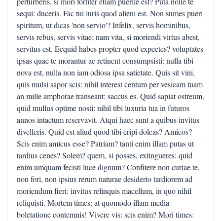
perturberis, si mori fortiter etiam puerile est? Puta nolle te
sequi: duceris. Fac tui iuris quod alieni est. Non sumes pueri
spiritum, ut dicas 'non servio'? Infelix, servis hominibus,
servis rebus, servis vitae; nam vita, si moriendi virtus abest,
servitus est. Ecquid habes propter quod expectes? voluptates
ipsas quae te morantur ac retinent consumpsisti: nulla tibi
nova est, nulla non iam odiosa ipsa satietate. Quis sit vini,
quis mulsi sapor scis: nihil interest centum per vesicam tuam
an mille amphorae transeant: saccus es. Quid sapiat ostreum,
quid mullus optime nosti: nihil tibi luxuria tua in futuros
annos intactum reservavit. Atqui haec sunt a quibus invitus
divelleris. Quid est aliud quod tibi eripi doleas? Amicos?
Scis enim amicus esse? Patriam? tanti enim illam putas ut
tardius cenes? Solem? quem, si posses, extingueres: quid
enim umquam fecisti luce dignum? Confitere non curiae te,
non fori, non ipsius rerum naturae desiderio tardiorem ad
moriendum fieri: invitus relinquis macellum, in quo nihil
reliquisti. Mortem times: at quomodo illam media
boletatione contemnis! Vivere vis: scis enim? Mori times: