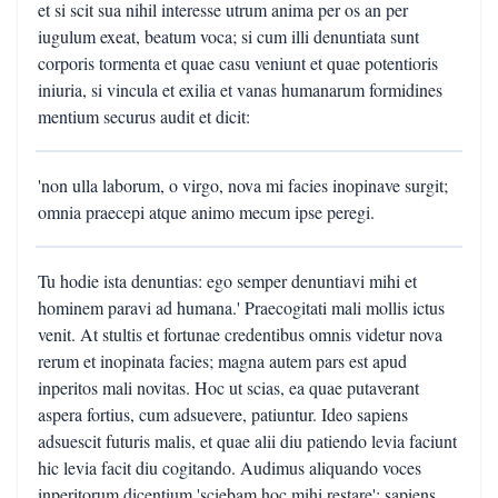
et si scit sua nihil interesse utrum anima per os an per
iugulum exeat, beatum voca; si cum illi denuntiata sunt
corporis tormenta et quae casu veniunt et quae potentioris
iniuria, si vincula et exilia et vanas humanarum formidines
mentium securus audit et dicit:
'non ulla laborum, o virgo, nova mi facies inopinave surgit;
omnia praecepi atque animo mecum ipse peregi.
Tu hodie ista denuntias: ego semper denuntiavi mihi et
hominem paravi ad humana.' Praecogitati mali mollis ictus
venit. At stultis et fortunae credentibus omnis videtur nova
rerum et inopinata facies; magna autem pars est apud
inperitos mali novitas. Hoc ut scias, ea quae putaverant
aspera fortius, cum adsuevere, patiuntur. Ideo sapiens
adsuescit futuris malis, et quae alii diu patiendo levia faciunt
hic levia facit diu cogitando. Audimus aliquando voces
inperitorum dicentium 'sciebam hoc mihi restare': sapiens