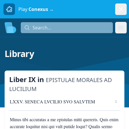
Dism
Play
Conexus →
Search...
Search...
Ope
Library
Liber IX
in
EPISTULAE MORALES AD
LUCILIUM
LXXV. SENECA LVCILIO SVO SALVTEM
1
Minus tibi accuratas a me epistulas mitti quereris. Quis enim
accurate loquitur nisi qui vult putide loqui? Qualis sermo