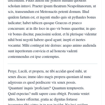
discendum. Pudet autem me generis humani quotiens
scholam intravi. Praeter ipsum theatrum Neapolitanorum, ut
scis, transeundum est Metronactis petenti domum. Illud
quidem fartum est, et ingenti studio quis sit pythaules bonus
iudicatur; habet tubicen quoque Graecus et praeco
concursum: at in illo loco in quo vir bonus quaeritur, in quo
vir bonus discitur, paucissimi sedent, et hi plerisque videntur
nihil boni negotii habere quod agant; inepti et inertes
vocantur. Mihi contingat iste derisus: aequo animo audienda
sunt inperitorum convicia et ad honesta vadenti
contemnendus est ipse contemptus.
Perge, Lucili, et propera, ne tibi accidat quod mihi, ut
senex discas; immo ideo magis propera quoniam id nunc
adgressus es quod perdiscere vix senex possis.
'Quantum' inquis 'proficiam?' Quantum temptaveris.
Quid expectas? nulli sapere casu obtigit. Pecunia veniet
ultro, honor offeretur, gratia ac dignitas fortasse
ingerentur tibi: virtus in te non incidet. Ne levi quidem