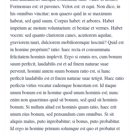
Formonsus est: et pavones. Velox est: et equi. Non dico, in
his omnibus vincitur; non quaero quid in se maximum
habeat, sed quid suum. Corpus habet: et arbores. Habet
impetum ac motum voluntarium: et bestiae et vermes. Habet
vocem: sed quanto clariorem canes, acutiorem aquilae,
graviorem tauri, dulciorem mobilioremque luscinii? Quid est
in homine proprium? ratio: haec recta et consummata
felicitatem hominis implevit. Ergo si omnis res, cum bonum
suum perfecit, laudabilis est et ad finem naturae suae
pervenit, homini autem suum bonum ratio est, si hanc
perfecit laudabilis est et finem naturae suae tetigit. Haec ratio
perfecta virtus vocatur eademque honestum est. Id itaque
unum bonum est in homine quod unum hominis est; nunc
enim non quaerimus quid sit bonum, sed quid sit hominis
bonum. Si nullum aliud est hominis quam ratio, haec erit
unum eius bonum, sed pensandum cum omnibus. Si sit
aliquis malus, puto inprobabitur; si bonus, puto probabitur.
Id ergo in homine primum solumque est quo et probatur et