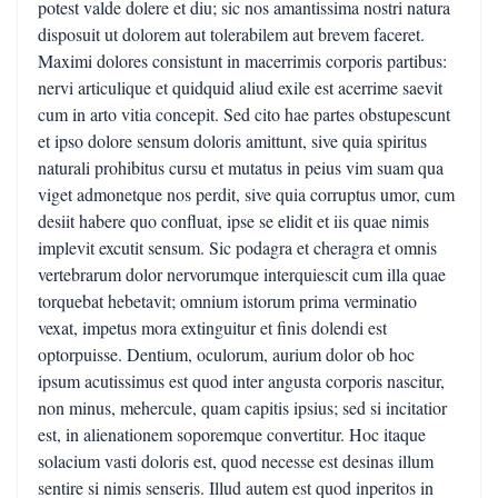
potest valde dolere et diu; sic nos amantissima nostri natura
disposuit ut dolorem aut tolerabilem aut brevem faceret.
Maximi dolores consistunt in macerrimis corporis partibus:
nervi articulique et quidquid aliud exile est acerrime saevit
cum in arto vitia concepit. Sed cito hae partes obstupescunt
et ipso dolore sensum doloris amittunt, sive quia spiritus
naturali prohibitus cursu et mutatus in peius vim suam qua
viget admonetque nos perdit, sive quia corruptus umor, cum
desiit habere quo confluat, ipse se elidit et iis quae nimis
implevit excutit sensum. Sic podagra et cheragra et omnis
vertebrarum dolor nervorumque interquiescit cum illa quae
torquebat hebetavit; omnium istorum prima verminatio
vexat, impetus mora extinguitur et finis dolendi est
optorpuisse. Dentium, oculorum, aurium dolor ob hoc
ipsum acutissimus est quod inter angusta corporis nascitur,
non minus, mehercule, quam capitis ipsius; sed si incitatior
est, in alienationem soporemque convertitur. Hoc itaque
solacium vasti doloris est, quod necesse est desinas illum
sentire si nimis senseris. Illud autem est quod inperitos in