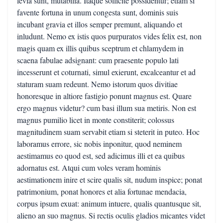
levia sunt, mutabilia. Itaque sollicite possidentur; etiam si
favente fortuna in unum congesta sunt, dominis suis
incubant gravia et illos semper premunt, aliquando et
inludunt. Nemo ex istis quos purpuratos vides felix est, non
magis quam ex illis quibus sceptrum et chlamydem in
scaena fabulae adsignant: cum praesente populo lati
incesserunt et coturnati, simul exierunt, excalceantur et ad
staturam suam redeunt. Nemo istorum quos divitiae
honoresque in altiore fastigio ponunt magnus est. Quare
ergo magnus videtur? cum basi illum sua metiris. Non est
magnus pumilio licet in monte constiterit; colossus
magnitudinem suam servabit etiam si steterit in puteo. Hoc
laboramus errore, sic nobis inponitur, quod neminem
aestimamus eo quod est, sed adicimus illi et ea quibus
adornatus est. Atqui cum voles veram hominis
aestimationem inire et scire qualis sit, nudum inspice; ponat
patrimonium, ponat honores et alia fortunae mendacia,
corpus ipsum exuat: animum intuere, qualis quantusque sit,
alieno an suo magnus. Si rectis oculis gladios micantes videt