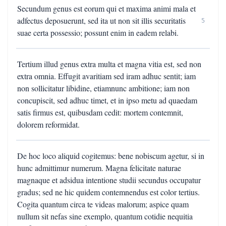
Secundum genus est eorum qui et maxima animi mala et
adfectus deposuerunt, sed ita ut non sit illis securitatis
5
suae certa possessio; possunt enim in eadem relabi.
Tertium illud genus extra multa et magna vitia est, sed non
extra omnia. Effugit avaritiam sed iram adhuc sentit; iam
non sollicitatur libidine, etiamnunc ambitione; iam non
concupiscit, sed adhuc timet, et in ipso metu ad quaedam
satis firmus est, quibusdam cedit: mortem contemnit,
dolorem reformidat.
De hoc loco aliquid cogitemus: bene nobiscum agetur, si in
hunc admittimur numerum. Magna felicitate naturae
magnaque et adsidua intentione studii secundus occupatur
gradus; sed ne hic quidem contemnendus est color tertius.
Cogita quantum circa te videas malorum; aspice quam
nullum sit nefas sine exemplo, quantum cotidie nequitia