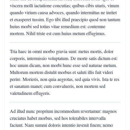
viscera molli iactatione concutias; quibus cibis utaris, vinum
quando virium causa advoces, quando intermittas ne inritet
et exasperet tussim. Ego tibi illud praecipio quod non tantum
huius morbi sed totius vitae remedium est: contemne
mortem. Nihil triste est cum huius metum effugimus.
Tria haec in omni morbo gravia sunt: metus mortis, dolor
corporis, intermissio voluptatum. De morte satis dictum est:
hoc unum dicam, non morbi hunc esse sed naturae metum.
Multorum mortem distulit morbus et saluti illis fuit videri
perire. Morieris, non quia aegrotas, sed quia vivis. Ista te res
et sanatum manet; cum convalueris, non mortem sed
valetudinem effugeris.
Ad illud nunc proprium incommodum revertamur: magnos
cruciatus habet morbus, sed hos tolerabiles intervalla
faciunt. Nam summi doloris intentio invenit finem; nemo