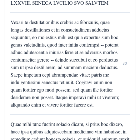
LXXVIII. SENECA LVCILIO SVO SALVTEM
Vexari te destillationibus crebris ac febriculis, quae
longas destillationes et in consuetudinem adductas
sequuntur, eo molestius mihi est quia expertus sum hoc
genus valetudinis, quod inter initia contempsi -- poterat
adhuc adulescentia iniurias ferre et se adversus morbos
contumaciter gerere -- deinde succubui et eo perductus
30
sum ut ipse destillarem, ad summam maciem deductus.
Saepe impetum cepi abrumpendae vitae: patris me
indulgentissimi senectus retinuit. Cogitavi enim non
quam fortiter ego mori possem, sed quam ille fortiter
desiderare non posset. Itaque imperavi mihi ut viverem;
aliquando enim et vivere fortiter facere est.
Quae mihi tunc fuerint solacio dicam, si prius hoc dixero,
haec ipsa quibus adquiescebam medicinae vim habuisse; in
remedium cedunt honesta solacia, et quidquid animum erexit