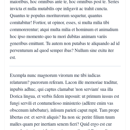
maioribus, hoc omnibus ante te, hoc omnibus post te. Series
invicta et nulla mutabilis ope inligavit ac trahit cuncta.
Quantus te populus moriturorum sequetur, quantus
comitabitur! Fortior, ut opinor, esses, si multa milia tibi
commorerentur; atqui multa milia et hominum et animalium
hoc ipso momento quo tu mori dubitas animam variis
generibus emittunt. Tu autem non putabas te aliquando ad id
perventurum ad quod semper ibas? Nullum sine exitu iter
est.
Exempla nunc magnorum virorum me tibi iudicas
relaturum? puerorum referam. Lacon ille memoriae traditur,
inpubis adhuc, qui captus clamabat 'non serviam' sua illa
Dorica lingua, et verbis fidem inposuit: ut primum iussus est
fungi servili et contumelioso ministerio (adferre enim vas
obscenum iubebatur), inlisum parieti caput rupit. Tam prope
libertas est: et servit aliquis? Ita non sic perire filium tuum
malles quam per inertiam senem fieri? Quid ergo est cur