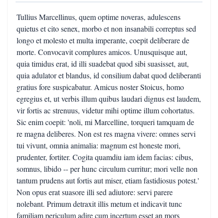
Tullius Marcellinus, quem optime noveras, adulescens
quietus et cito senex, morbo et non insanabili correptus sed
longo et molesto et multa imperante, coepit deliberare de
morte. Convocavit complures amicos. Unusquisque aut,
quia timidus erat, id illi suadebat quod sibi suasisset, aut,
quia adulator et blandus, id consilium dabat quod deliberanti
gratius fore suspicabatur. Amicus noster Stoicus, homo
egregius et, ut verbis illum quibus laudari dignus est laudem,
vir fortis ac strenuus, videtur mihi optime illum cohortatus.
Sic enim coepit: 'noli, mi Marcelline, torqueri tamquam de
re magna deliberes. Non est res magna vivere: omnes servi
tui vivunt, omnia animalia: magnum est honeste mori,
prudenter, fortiter. Cogita quamdiu iam idem facias: cibus,
somnus, libido -- per hunc circulum curritur; mori velle non
tantum prudens aut fortis aut miser, etiam fastidiosus potest.'
Non opus erat suasore illi sed adiutore: servi parere
nolebant. Primum detraxit illis metum et indicavit tunc
familiam periculum adire cum incertum esset an mors