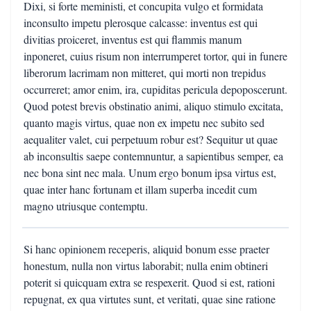
Dixi, si forte meministi, et concupita vulgo et formidata
inconsulto impetu plerosque calcasse: inventus est qui
divitias proiceret, inventus est qui flammis manum
inponeret, cuius risum non interrumperet tortor, qui in funere
liberorum lacrimam non mitteret, qui morti non trepidus
occurreret; amor enim, ira, cupiditas pericula depoposcerunt.
Quod potest brevis obstinatio animi, aliquo stimulo excitata,
quanto magis virtus, quae non ex impetu nec subito sed
aequaliter valet, cui perpetuum robur est? Sequitur ut quae
ab inconsultis saepe contemnuntur, a sapientibus semper, ea
nec bona sint nec mala. Unum ergo bonum ipsa virtus est,
quae inter hanc fortunam et illam superba incedit cum
magno utriusque contemptu.
Si hanc opinionem receperis, aliquid bonum esse praeter
honestum, nulla non virtus laborabit; nulla enim obtineri
poterit si quicquam extra se respexerit. Quod si est, rationi
repugnat, ex qua virtutes sunt, et veritati, quae sine ratione