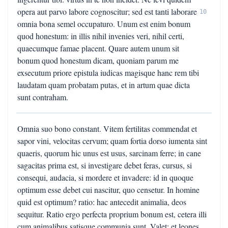
opera aut parvo labore cognoscitur; sed est tanti laborare
10
omnia bona semel occupaturo. Unum est enim bonum
quod honestum: in illis nihil invenies veri, nihil certi,
quaecumque famae placent. Quare autem unum sit
bonum quod honestum dicam, quoniam parum me
exsecutum priore epistula iudicas magisque hanc rem tibi
laudatam quam probatam putas, et in artum quae dicta
sunt contraham.
Omnia suo bono constant. Vitem fertilitas commendat et
sapor vini, velocitas cervum; quam fortia dorso iumenta sint
quaeris, quorum hic unus est usus, sarcinam ferre; in cane
sagacitas prima est, si investigare debet feras, cursus, si
consequi, audacia, si mordere et invadere: id in quoque
optimum esse debet cui nascitur, quo censetur. In homine
quid est optimum? ratio: hac antecedit animalia, deos
sequitur. Ratio ergo perfecta proprium bonum est, cetera illi
cum animalibus satisque communia sunt. Valet: et leones.