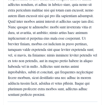
adfectus nondum, et adhuc in lubrico stare, quia nemo sit
extra periculum malitiae nisi qui totam eam excussit; nemo
autem illam excussit nisi qui pro illa sapientiam adsumpsit.
Quid inter morbos animi intersit et adfectus saepe iam dixi.
Nunc quoque te admonebo: morbi sunt inveterata vitia et
dura, ut avaritia, ut ambitio; nimio artius haec animum
inplicuerunt et perpetua eius mala esse coeperunt. Ut
breviter finiam, morbus est iudicium in pravo pertinax,
tamquam valde expetenda sint quae leviter expetenda sunt;
vel, si mavis, ita finiamus: nimis inminere leviter petendis vel
ex toto non petendis, aut in magno pretio habere in aliquo
habenda vel in nullo. Adfectus sunt motus animi
inprobabiles, subiti et concitati, qui frequentes neglectique
fecere morbum, sicut destillatio una nec adhuc in morem
adducta tussim facit, adsidua et vetus pthisin. Itaque qui
plurimum profecere extra morbos sunt, adfectus adhuc
sentiunt perfecto proximi.