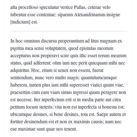
alta procelloso speculatur vertice Pallas, ceterae velo
iubentur esse contentae: siparum Alexandrinarum insigne
[indicium] est.
In hoc omnium discursu properantium ad litus magnam ex
pigritia mea sensi voluptatem, quod epistulas meorum
accepturus non properavi scire quis illic esset rerum mearum
status, quid adferrent: olim iam nec perit quicquam mihi nec
adquiritur. Hoc, etiam si senex non essem, fuerat
sentiendum, nunc vero multo magis: quantulumcumque
haberem, tamen plus iam mihi superesset viatici quam viae,
praesertim cum eam viam simus ingressi quam peragere non
est necesse. Iter inperfectum erit si in media parte aut citra
petitum locum steteris: vita non est inperfecta si honesta est;
ubicumque desines, si bene desines, tota est. Saepe autem et
fortiter desinendum est et non ex maximis causis; nam nec
eae maximae sunt quae nos tenent.