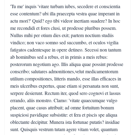
'Tu me' inquis 'vitare turbam iubes, secedere et conscientia
esse contentum? ubi illa praecepta vestra quae imperant in
actu mori?' Quid? ego tibi videor inertiam suadere? In hoc
me recondidi et fores clusi, ut prodesse pluribus possem.
Nullus mihi per otium dies exit; partem noctium studiis
vindico; non vaco somno sed succumbo, et oculos vigilia
fatigatos cadentesque in opere detineo. Secessi non tantum
ab hominibus sed a rebus, et in primis a meis rebus:
posterorum negotium ago. Illis aliqua quae possint prodesse
conscribo; salutares admonitiones,velut medicamentorum
utilium compositiones, litteris mando, esse illas efficaces in
meis ulceribus expertus, quae etiam si persanata non sunt,
serpere desierunt. Rectum iter, quod sero cognovi et lassus
errando, aliis monstro. Clamo: 'vitate quaecumque vulgo
placent, quae casus attribuit; ad omne fortuitum bonum
suspiciosi pavidique subsistite: et fera et piscis spe aliqua
oblectante decipitur. Munera ista fortunae putatis? insidiae
sunt. Quisquis vestrum tutam agere vitam volet, quantum