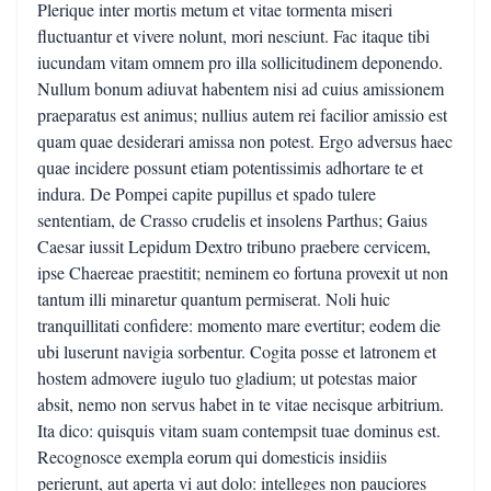
Plerique inter mortis metum et vitae tormenta miseri
fluctuantur et vivere nolunt, mori nesciunt. Fac itaque tibi
iucundam vitam omnem pro illa sollicitudinem deponendo.
Nullum bonum adiuvat habentem nisi ad cuius amissionem
praeparatus est animus; nullius autem rei facilior amissio est
quam quae desiderari amissa non potest. Ergo adversus haec
quae incidere possunt etiam potentissimis adhortare te et
indura. De Pompei capite pupillus et spado tulere
sententiam, de Crasso crudelis et insolens Parthus; Gaius
Caesar iussit Lepidum Dextro tribuno praebere cervicem,
ipse Chaereae praestitit; neminem eo fortuna provexit ut non
tantum illi minaretur quantum permiserat. Noli huic
tranquillitati confidere: momento mare evertitur; eodem die
ubi luserunt navigia sorbentur. Cogita posse et latronem et
hostem admovere iugulo tuo gladium; ut potestas maior
absit, nemo non servus habet in te vitae necisque arbitrium.
Ita dico: quisquis vitam suam contempsit tuae dominus est.
Recognosce exempla eorum qui domesticis insidiis
perierunt, aut aperta vi aut dolo: intelleges non pauciores