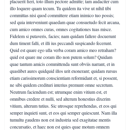
placuerit fieri, toto illum pectore admitte; tam audaciter cum
illo loquere quam tecum. Tu quidem ita vive ut nihil tibi
committas nisi quod committere etiam inimico tuo possis;
sed quia interveniunt quaedam quae consuetudo fecit arcana,
cum amico omnes curas, omnes cogitationes tuas misce.
Fidelem si putaveris, facies; nam quidam fallere docuerunt
dum timent falli, et illi ius peccandi suspicando fecerunt.
Quid est quare ego ulla verba coram amico meo retraham?
quid est quare me coram illo non putem solum? Quidam
quae tantum amicis committenda sunt obviis narrant, et in
quaslibet aures quidquid illos urit exonerant; quidam rursus
etiam carissimorum conscientiam reformidant et, si possent,
ne sibi quidem credituri interius premunt omne secretum.
Neutrum faciendum est; utrumque enim vitium est, et
omnibus credere et nulli, sed alterum honestius dixerim
vitium, alterum tutius. Sic utrosque reprehendas, et eos qui
semper inquieti sunt, et eos qui semper quiescunt. Nam illa
tumultu gaudens non est industria sed exagitatae mentis
concursatio, et haec non est quies quae motum omnem