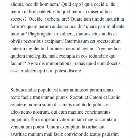
aliquis, occidit hominem.' Quid ergo? quia occidit, ille
meruit ut hoc pateretur: tu quid meruisti miser ut hoc
spectes? 'Occide, verbera, ure! Quare tam timide incurrit in
ferrum? quare parum audacter occidit? quare parum libenter
moritur? Plagis agatur in vulnera, mutuos ictus nudis et
obviis pectoribus excipiant.' Intermissum est spectaculum:
'interim iugulentur homines, ne nihil agatur'. Age, ne hoc
quidem intellegitis, mala exempla in eos redundare qui
faciunt? Agite dis immortalibus gratias quod eum docetis
esse crudelem qui non potest discere.
Subducendus populo est tener animus et parum tenax
recti: facile transitur ad plures. Socrati et Catoni et Laelio
excutere morem suum dissimilis multitudo potuisset:
adeo nemo nostrum, qui cum maxime concinnamus
ingenium, ferre impetum vitiorum tam magno comitatu
venientium potest. Unum exemplum luxuriae aut
avaritiae multum mali facit: convictor delicatus paulatim