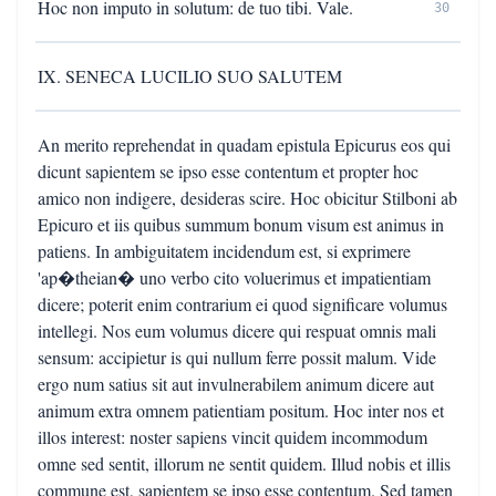
Hoc non imputo in solutum: de tuo tibi. Vale.
30
IX. SENECA LUCILIO SUO SALUTEM
An merito reprehendat in quadam epistula Epicurus eos qui
dicunt sapientem se ipso esse contentum et propter hoc
amico non indigere, desideras scire. Hoc obicitur Stilboni ab
Epicuro et iis quibus summum bonum visum est animus in
patiens. In ambiguitatem incidendum est, si exprimere
'ap�theian� uno verbo cito voluerimus et impatientiam
dicere; poterit enim contrarium ei quod significare volumus
intellegi. Nos eum volumus dicere qui respuat omnis mali
sensum: accipietur is qui nullum ferre possit malum. Vide
ergo num satius sit aut invulnerabilem animum dicere aut
animum extra omnem patientiam positum. Hoc inter nos et
illos interest: noster sapiens vincit quidem incommodum
omne sed sentit, illorum ne sentit quidem. Illud nobis et illis
commune est, sapientem se ipso esse contentum. Sed tamen