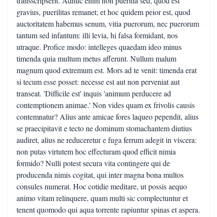
transscripserit. Adhuc enim non pueritia sed, quod est
gravius, puerilitas remanet; et hoc quidem peior est, quod
auctoritatem habemus senum, vitia puerorum, nec puerorum
tantum sed infantum: illi levia, hi falsa formidant, nos
utraque. Profice modo: intelleges quaedam ideo minus
timenda quia multum metus afferunt. Nullum malum
magnum quod extremum est. Mors ad te venit: timenda erat
si tecum esse posset: necesse est aut non perveniat aut
transeat. 'Difficile est' inquis 'animum perducere ad
contemptionem animae.' Non vides quam ex frivolis causis
contemnatur? Alius ante amicae fores laqueo pependit, alius
se praecipitavit e tecto ne dominum stomachantem diutius
audiret, alius ne reduceretur e fuga ferrum adegit in viscera:
non putas virtutem hoc effecturam quod efficit nimia
formido? Nulli potest secura vita contingere qui de
producenda nimis cogitat, qui inter magna bona multos
consules numerat. Hoc cotidie meditare, ut possis aequo
animo vitam relinquere, quam multi sic complectuntur et
tenent quomodo qui aqua torrente rapiuntur spinas et aspera.