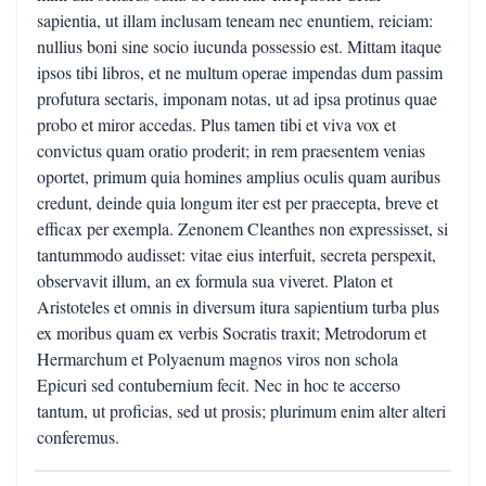
sapientia, ut illam inclusam teneam nec enuntiem, reiciam:
nullius boni sine socio iucunda possessio est. Mittam itaque
ipsos tibi libros, et ne multum operae impendas dum passim
profutura sectaris, imponam notas, ut ad ipsa protinus quae
probo et miror accedas. Plus tamen tibi et viva vox et
convictus quam oratio proderit; in rem praesentem venias
oportet, primum quia homines amplius oculis quam auribus
credunt, deinde quia longum iter est per praecepta, breve et
efficax per exempla. Zenonem Cleanthes non expressisset, si
tantummodo audisset: vitae eius interfuit, secreta perspexit,
observavit illum, an ex formula sua viveret. Platon et
Aristoteles et omnis in diversum itura sapientium turba plus
ex moribus quam ex verbis Socratis traxit; Metrodorum et
Hermarchum et Polyaenum magnos viros non schola
Epicuri sed contubernium fecit. Nec in hoc te accerso
tantum, ut proficias, sed ut prosis; plurimum enim alter alteri
conferemus.