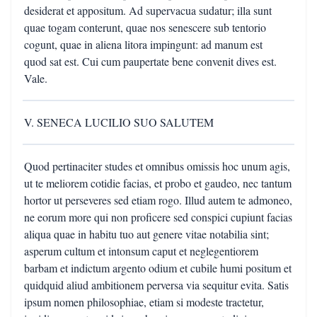
desiderat et appositum. Ad supervacua sudatur; illa sunt
quae togam conterunt, quae nos senescere sub tentorio
cogunt, quae in aliena litora impingunt: ad manum est
quod sat est. Cui cum paupertate bene convenit dives est.
Vale.
V. SENECA LUCILIO SUO SALUTEM
Quod pertinaciter studes et omnibus omissis hoc unum agis,
ut te meliorem cotidie facias, et probo et gaudeo, nec tantum
hortor ut perseveres sed etiam rogo. Illud autem te admoneo,
ne eorum more qui non proficere sed conspici cupiunt facias
aliqua quae in habitu tuo aut genere vitae notabilia sint;
asperum cultum et intonsum caput et neglegentiorem
barbam et indictum argento odium et cubile humi positum et
quidquid aliud ambitionem perversa via sequitur evita. Satis
ipsum nomen philosophiae, etiam si modeste tractetur,