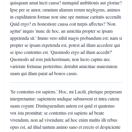
quisquam amat lucri causa? numquid ambitionis aut gloriae?
Ipse per se amor, omnium aliarum rerum neglegens, animos
in cupiditatem formae non sine spe mutuae caritatis accendit.
Quid ergo? ex honestiore causa coit turpis affectus? 'Non
agitur' inquis 'nunc de hoc, an amicitia propter se ipsam
appetenda sit.' Immo vero nihil magis probandum est; nam si
propter se ipsam expetenda est, potest ad illam accedere qui
se ipso contentus est. 'Quomodo ergo ad illam accedit?'
Quomodo ad rem pulcherrimam, non lucro captus nec
varietate fortunae perterritus; detrahit amicitiae maiestatem
suam qui illam parat ad bonos casus.
'Se contentus est sapiens.' Hoc, mi Lucili, plerique perperam
interpretantur: sapientem undique submovent et intra cutem
suam cogunt. Distinguendum autem est quid et quatenus
vox ista promittat: se contentus est sapiens ad beate
vivendum, non ad vivendum; ad hoc enim multis illi rebus
opus est, ad illud tantum animo sano et erecto et despiciente