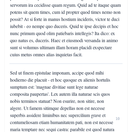
servorum ira cecidisse quam regum. Quid ad te itaque quam
potens sit quem times, cum id propter quod times nemo non
possit? At si forte in manus hostium incideris, victor te duci
iubebit - eo nempe quo duceris. Quid te ipse decipis et hoc
nunc primum quod olim patiebaris intellegis? Ita dico: ex
quo natus es, duceris. Haec et eiusmodi versanda in animo
sunt si volumus ultimam illam horam placidi exspectare
cuius metus omnes alias inquietas facit.
Sed ut finem epistulae imponam, accipe quod mihi
hodierno die placuit - et hoc quoque ex alienis hortulis
sumptum est: 'magnae divitiae sunt lege naturae
composita paupertas'. Lex autem illa naturae scis quos
nobis terminos statuat? Non esurire, non sitire, non
algere. Ut famem sitimque depellas non est necesse
superbis assidere liminibus nec supercilium grave et
10
contumeliosam etiam humanitatem pati, non est necesse
maria temptare nec sequi castra: parabile est quod natura