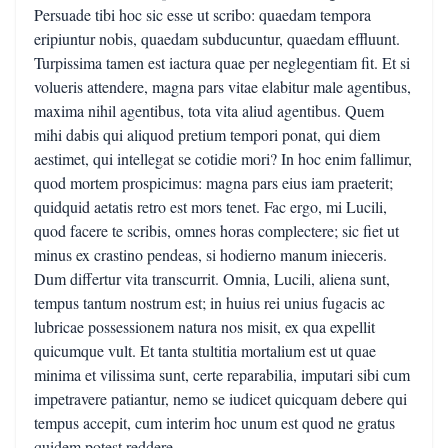
Persuade tibi hoc sic esse ut scribo: quaedam tempora
eripiuntur nobis, quaedam subducuntur, quaedam effluunt.
Turpissima tamen est iactura quae per neglegentiam fit. Et si
volueris attendere, magna pars vitae elabitur male agentibus,
maxima nihil agentibus, tota vita aliud agentibus. Quem
mihi dabis qui aliquod pretium tempori ponat, qui diem
aestimet, qui intellegat se cotidie mori? In hoc enim fallimur,
quod mortem prospicimus: magna pars eius iam praeterit;
quidquid aetatis retro est mors tenet. Fac ergo, mi Lucili,
quod facere te scribis, omnes horas complectere; sic fiet ut
minus ex crastino pendeas, si hodierno manum inieceris.
Dum differtur vita transcurrit. Omnia, Lucili, aliena sunt,
tempus tantum nostrum est; in huius rei unius fugacis ac
lubricae possessionem natura nos misit, ex qua expellit
quicumque vult. Et tanta stultitia mortalium est ut quae
minima et vilissima sunt, certe reparabilia, imputari sibi cum
impetravere patiantur, nemo se iudicet quicquam debere qui
tempus accepit, cum interim hoc unum est quod ne gratus
quidem potest reddere.