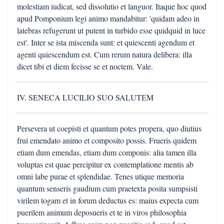
molestiam iudicat, sed dissolutio et languor. Itaque hoc quod
apud Pomponium legi animo mandabitur: 'quidam adeo in
latebras refugerunt ut putent in turbido esse quidquid in luce
est'. Inter se ista miscenda sunt: et quiescenti agendum et
agenti quiescendum est. Cum rerum natura delibera: illa
dicet tibi et diem fecisse se et noctem. Vale.
IV. SENECA LUCILIO SUO SALUTEM
Persevera ut coepisti et quantum potes propera, quo diutius
frui emendato animo et composito possis. Frueris quidem
etiam dum emendas, etiam dum componis: alia tamen illa
voluptas est quae percipitur ex contemplatione mentis ab
omni labe purae et splendidae. Tenes utique memoria
quantum senseris gaudium cum praetexta posita sumpsisti
virilem togam et in forum deductus es: maius expecta cum
puerilem animum deposueris et te in viros philosophia