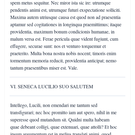
spem metus sequitur. Nec miror ista sic ire: utrumque
pendentis animi est, utrumque futuri exspectatione solliciti.
Maxima autem utriusque causa est quod non ad praesentia
aptamur sed cogitationes in longinqua praemittimus; itaque
providentia, maximum bonum condicionis humanae, in
malum versa est. Ferae pericula quae vident fugiunt, cum
effugere, securae sunt: nos et venturo torquemur et
praeterito. Multa bona nostra nobis nocent; timoris enim
tormentum memoria reducit, providentia anticipat; nemo
tantum praesentibus miser est. Vale.
VI. SENECA LUCILIO SUO SALUTEM
Intellego, Lucili, non emendari me tantum sed
transfigurari; nec hoc promitto iam aut spero, nihil in me
superesse quod mutandum sit. Quidni multa habeam
quae debeant colligi, quae extenuari, quae attolli? Et hoc
ipsum argumentum est in melius translati animi, quod