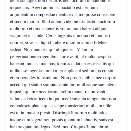
de te concipio: non discurris nec locorum mutationibus
inquietaris. Aegri animi ista iactatio est: primum
argumentum compositae mentis existimo posse consistere
et secum morari. Illud autem vide, ne ista lectio auctorum
multorum et omnis generis voluminum habeat aliquid
vagum et instabile. Certis ingeniis immorari et innutriri
oportet, si velis aliquid trahere quod in animo fideliter
sedeat. Nusquam est qui ubique est. Vitam in
peregrinatione exigentibus hoc evenit, ut multa hospitia
habeant, nullas amicitias; idem accidat necesse est iis qui
nullius se ingenio familiariter applicant sed omnia cursim
et properantes transmittunt. Non prodest cibus nec corpori
accedit qui statim sumptus emittitur; nihil aeque sanitatem
impedit quam remediorum crebra mutatio; non venit
vulnus ad cicatricem in quo medicamenta temptantur; non
convalescit planta quae saepe transfertur; nihil tam utile
est ut in transitu prosit. Distringit librorum multitudo;
itaque cum legere non possis quantum habueris, satis est
5
habere quantum legas. 'Sed modo' inquis 'hunc librum