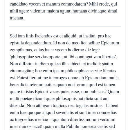
candidato vocem et manum commodarem? Mihi crede, qui
nihil agere videntur maiora agunt: humana divinaque simul
tractant.
Sed iam finis faciendus est et aliquid, ut institui, pro hac
epistula dependendum. Id non de meo fiet: adhuc Epicurum
compilamus, cuius hanc vocem hodierno die legi:
'philosophiae servias oportet, ut tibi contingat vera libertas'.
Non differtur in diem qui se illi subiecit et tradidit: statim
circumagitur; hoc enim ipsum philosophiae servire libertas
est. Potest fieri ut me interroges quare ab Epicuro tam multa
bene dicta referam potius quam nostrorum: quid est tamen
quare tu istas Epicuri voces putes esse, non publicas? Quam
multi poetae dicunt quae philosophis aut dicta sunt aut
dicenda! Non attingam tragicos nec togatas nostras - habent
enim hae quoque aliquid severitatis et sunt inter comoedias
ac tragoedias mediae -: quantum disertissimorum versuum
inter mimos iacet! quam multa Publilii non excalceatis sed