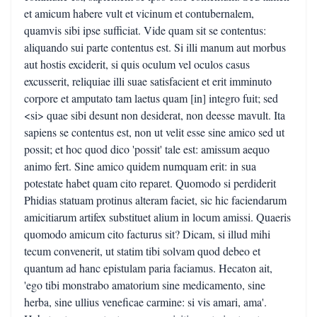
et amicum habere vult et vicinum et contubernalem,
quamvis sibi ipse sufficiat. Vide quam sit se contentus:
aliquando sui parte contentus est. Si illi manum aut morbus
aut hostis exciderit, si quis oculum vel oculos casus
excusserit, reliquiae illi suae satisfacient et erit imminuto
corpore et amputato tam laetus quam [in] integro fuit; sed
<si> quae sibi desunt non desiderat, non deesse mavult. Ita
sapiens se contentus est, non ut velit esse sine amico sed ut
possit; et hoc quod dico 'possit' tale est: amissum aequo
animo fert. Sine amico quidem numquam erit: in sua
potestate habet quam cito reparet. Quomodo si perdiderit
Phidias statuam protinus alteram faciet, sic hic faciendarum
amicitiarum artifex substituet alium in locum amissi. Quaeris
quomodo amicum cito facturus sit? Dicam, si illud mihi
tecum convenerit, ut statim tibi solvam quod debeo et
quantum ad hanc epistulam paria faciamus. Hecaton ait,
'ego tibi monstrabo amatorium sine medicamento, sine
herba, sine ullius veneficae carmine: si vis amari, ama'.