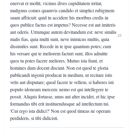
enervat et mollit, vicinus dives cupiditatem irritat,
malignus comes quamvis candido et simplici rubiginem
suam affricuit: quid tu accidere his moribus credis in
quos publice factus est impetus? Necesse est aut imiteris
aut oderis. Utrumque autem devitandum est: neve similis
20
malis fias, quia multi sunt, neve inimicus multis, quia
dissimiles sunt. Recede in te ipse quantum potes; cum
his versare qui te meliorem facturi sunt, illos admitte
quos tu potes facere meliores. Mutuo ista fiunt, et
homines dum docent discunt. Non est quod te gloria
publicandi ingenii producat in medium, ut recitare istis
velis aut disputare; quod facere te vellem, si haberes isti
populo idoneam mercem: nemo est qui intellegere te
possit. Aliquis fortasse, unus aut alter incidet, et hic ipse
formandus tibi erit instituendusque ad intellectum tui.
'Cui ergo ista didici?' Non est quod timeas ne operam
perdideris, si tibi didicisti.