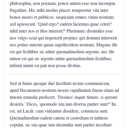
philosophia, non poenam; potest autem esse non incompta
frugalitas. Hic mihi modus placet: temperetur vita inter
bonos mores et publicos; suspiciant omnes vitam nostram
sed agnoscant. 'Quid ergo? eadem faciemus quae ceteri?
nihil inter nos et illos intererit?' Plurimum: dissimiles esse
nos vulgo sciat qui inspexerit propius; qui domum intraverit
nos potius miretur quam supellectilem nostram. Magnus ille
est qui fictilibus sic utitur quemadmodum argento, nec ille
minor est qui sic argento utitur quemadmodum fictilibus;
infirmi animi est pati non posse divitias.
Sed ut huius quoque diei lucellum tecum communicem,
apud Hecatonem nostrum inveni cupiditatum finem etiam ad
timoris remedia proficere. 'Desines' inquit 'timere, si sperare
desieris.' Dices, 'quomodo ista tam diversa pariter sunt?' Ita
est, mi Lucili: cum videantur dissidere, coniuncta sunt.
Quemadmodum eadem catena et custodiam et militem
copulat, sic ista quae tam dissimilia sunt pariter incedunt: