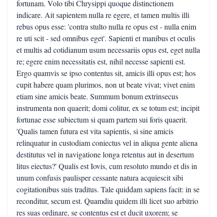
fortunam. Volo tibi Chrysippi quoque distinctionem
indicare. Ait sapientem nulla re egere, et tamen multis illi
rebus opus esse: 'contra stulto nulla re opus est - nulla enim
re uti scit - sed omnibus eget'. Sapienti et manibus et oculis
et multis ad cotidianum usum necessariis opus est, eget nulla
re; egere enim necessitatis est, nihil necesse sapienti est.
Ergo quamvis se ipso contentus sit, amicis illi opus est; hos
cupit habere quam plurimos, non ut beate vivat; vivet enim
etiam sine amicis beate. Summum bonum extrinsecus
instrumenta non quaerit; domi colitur, ex se totum est; incipit
fortunae esse subiectum si quam partem sui foris quaerit.
'Qualis tamen futura est vita sapientis, si sine amicis
relinquatur in custodiam coniectus vel in aliqua gente aliena
destitutus vel in navigatione longa retentus aut in desertum
litus eiectus?' Qualis est Iovis, cum resoluto mundo et dis in
unum confusis paulisper cessante natura acquiescit sibi
cogitationibus suis traditus. Tale quiddam sapiens facit: in se
reconditur, secum est. Quamdiu quidem illi licet suo arbitrio
res suas ordinare, se contentus est et ducit uxorem; se