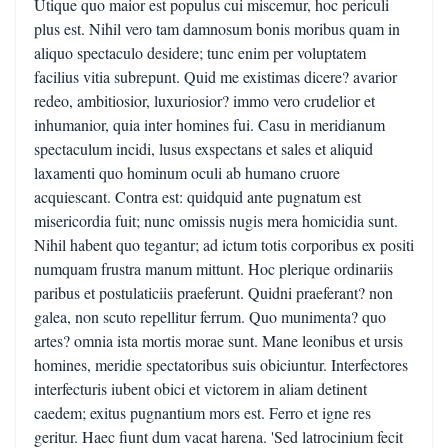
Utique quo maior est populus cui miscemur, hoc periculi
plus est. Nihil vero tam damnosum bonis moribus quam in
aliquo spectaculo desidere; tunc enim per voluptatem
facilius vitia subrepunt. Quid me existimas dicere? avarior
redeo, ambitiosior, luxuriosior? immo vero crudelior et
inhumanior, quia inter homines fui. Casu in meridianum
spectaculum incidi, lusus exspectans et sales et aliquid
laxamenti quo hominum oculi ab humano cruore
acquiescant. Contra est: quidquid ante pugnatum est
misericordia fuit; nunc omissis nugis mera homicidia sunt.
Nihil habent quo tegantur; ad ictum totis corporibus ex positi
numquam frustra manum mittunt. Hoc plerique ordinariis
paribus et postulaticiis praeferunt. Quidni praeferant? non
galea, non scuto repellitur ferrum. Quo munimenta? quo
artes? omnia ista mortis morae sunt. Mane leonibus et ursis
homines, meridie spectatoribus suis obiciuntur. Interfectores
interfecturis iubent obici et victorem in aliam detinent
caedem; exitus pugnantium mors est. Ferro et igne res
geritur. Haec fiunt dum vacat harena. 'Sed latrocinium fecit