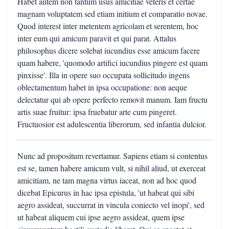
Habet autem non tantum usus amicitiae veteris et certae
magnam voluptatem sed etiam initium et comparatio novae.
Quod interest inter metentem agricolam et serentem, hoc
inter eum qui amicum paravit et qui parat. Attalus
philosophus dicere solebat iucundius esse amicum facere
quam habere, 'quomodo artifici iucundius pingere est quam
pinxisse'. Illa in opere suo occupata sollicitudo ingens
oblectamentum habet in ipsa occupatione: non aeque
delectatur qui ab opere perfecto removit manum. Iam fructu
artis suae fruitur: ipsa fruebatur arte cum pingeret.
Fructuosior est adulescentia liberorum, sed infantia dulcior.
Nunc ad propositum revertamur. Sapiens etiam si contentus
est se, tamen habere amicum vult, si nihil aliud, ut exerceat
amicitiam, ne tam magna virtus iaceat, non ad hoc quod
dicebat Epicurus in hac ipsa epistula, 'ut habeat qui sibi
aegro assideat, succurrat in vincula coniecto vel inopi', sed
ut habeat aliquem cui ipse aegro assideat, quem ipse