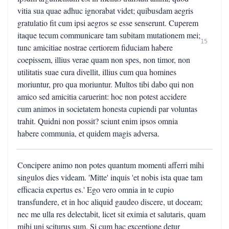
vitia sua quae adhuc ignorabat videt; quibusdam aegris
gratulatio fit cum ipsi aegros se esse senserunt. Cuperem
itaque tecum communicare tam subitam mutationem mei;
15
tunc amicitiae nostrae certiorem fiduciam habere
coepissem, illius verae quam non spes, non timor, non
utilitatis suae cura divellit, illius cum qua homines
moriuntur, pro qua moriuntur. Multos tibi dabo qui non
amico sed amicitia caruerint: hoc non potest accidere
cum animos in societatem honesta cupiendi par voluntas
trahit. Quidni non possit? sciunt enim ipsos omnia
habere communia, et quidem magis adversa.
Concipere animo non potes quantum momenti afferri mihi
singulos dies videam. 'Mitte' inquis 'et nobis ista quae tam
efficacia expertus es.' Ego vero omnia in te cupio
transfundere, et in hoc aliquid gaudeo discere, ut doceam;
nec me ulla res delectabit, licet sit eximia et salutaris, quam
mihi uni sciturus sum. Si cum hac exceptione detur