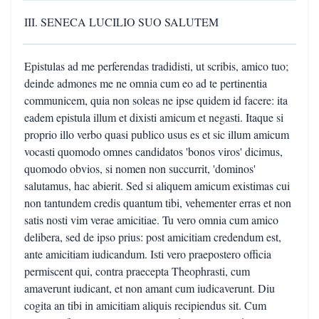
III. SENECA LUCILIO SUO SALUTEM
Epistulas ad me perferendas tradidisti, ut scribis, amico tuo;
deinde admones me ne omnia cum eo ad te pertinentia
communicem, quia non soleas ne ipse quidem id facere: ita
eadem epistula illum et dixisti amicum et negasti. Itaque si
proprio illo verbo quasi publico usus es et sic illum amicum
vocasti quomodo omnes candidatos 'bonos viros' dicimus,
quomodo obvios, si nomen non succurrit, 'dominos'
salutamus, hac abierit. Sed si aliquem amicum existimas cui
non tantundem credis quantum tibi, vehementer erras et non
satis nosti vim verae amicitiae. Tu vero omnia cum amico
delibera, sed de ipso prius: post amicitiam credendum est,
ante amicitiam iudicandum. Isti vero praepostero officia
permiscent qui, contra praecepta Theophrasti, cum
amaverunt iudicant, et non amant cum iudicaverunt. Diu
cogita an tibi in amicitiam aliquis recipiendus sit. Cum