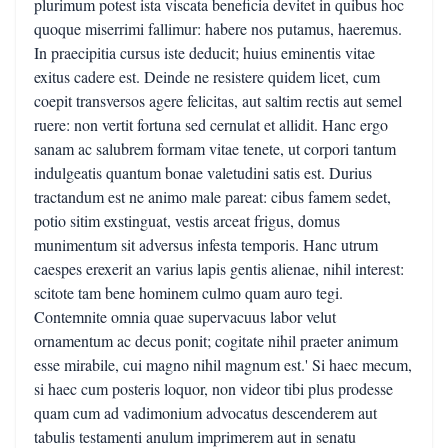
plurimum potest ista viscata beneficia devitet in quibus hoc
quoque miserrimi fallimur: habere nos putamus, haeremus.
In praecipitia cursus iste deducit; huius eminentis vitae
exitus cadere est. Deinde ne resistere quidem licet, cum
coepit transversos agere felicitas, aut saltim rectis aut semel
ruere: non vertit fortuna sed cernulat et allidit. Hanc ergo
sanam ac salubrem formam vitae tenete, ut corpori tantum
indulgeatis quantum bonae valetudini satis est. Durius
tractandum est ne animo male pareat: cibus famem sedet,
potio sitim exstinguat, vestis arceat frigus, domus
munimentum sit adversus infesta temporis. Hanc utrum
caespes erexerit an varius lapis gentis alienae, nihil interest:
scitote tam bene hominem culmo quam auro tegi.
Contemnite omnia quae supervacuus labor velut
ornamentum ac decus ponit; cogitate nihil praeter animum
esse mirabile, cui magno nihil magnum est.' Si haec mecum,
si haec cum posteris loquor, non videor tibi plus prodesse
quam cum ad vadimonium advocatus descenderem aut
tabulis testamenti anulum imprimerem aut in senatu