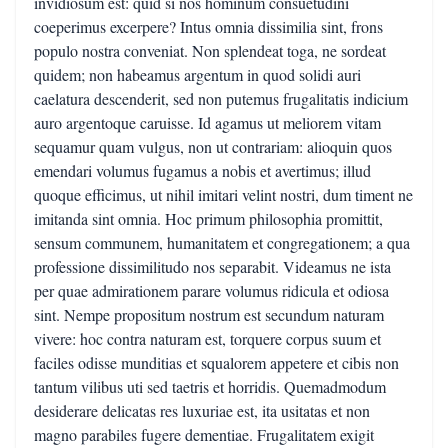
invidiosum est: quid si nos hominum consuetudini
coeperimus excerpere? Intus omnia dissimilia sint, frons
populo nostra conveniat. Non splendeat toga, ne sordeat
quidem; non habeamus argentum in quod solidi auri
caelatura descenderit, sed non putemus frugalitatis indicium
auro argentoque caruisse. Id agamus ut meliorem vitam
sequamur quam vulgus, non ut contrariam: alioquin quos
emendari volumus fugamus a nobis et avertimus; illud
quoque efficimus, ut nihil imitari velint nostri, dum timent ne
imitanda sint omnia. Hoc primum philosophia promittit,
sensum communem, humanitatem et congregationem; a qua
professione dissimilitudo nos separabit. Videamus ne ista
per quae admirationem parare volumus ridicula et odiosa
sint. Nempe propositum nostrum est secundum naturam
vivere: hoc contra naturam est, torquere corpus suum et
faciles odisse munditias et squalorem appetere et cibis non
tantum vilibus uti sed taetris et horridis. Quemadmodum
desiderare delicatas res luxuriae est, ita usitatas et non
magno parabiles fugere dementiae. Frugalitatem exigit