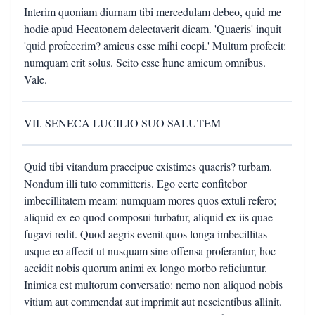
Interim quoniam diurnam tibi mercedulam debeo, quid me
hodie apud Hecatonem delectaverit dicam. 'Quaeris' inquit
'quid profecerim? amicus esse mihi coepi.' Multum profecit:
numquam erit solus. Scito esse hunc amicum omnibus.
Vale.
VII. SENECA LUCILIO SUO SALUTEM
Quid tibi vitandum praecipue existimes quaeris? turbam.
Nondum illi tuto committeris. Ego certe confitebor
imbecillitatem meam: numquam mores quos extuli refero;
aliquid ex eo quod composui turbatur, aliquid ex iis quae
fugavi redit. Quod aegris evenit quos longa imbecillitas
usque eo affecit ut nusquam sine offensa proferantur, hoc
accidit nobis quorum animi ex longo morbo reficiuntur.
Inimica est multorum conversatio: nemo non aliquod nobis
vitium aut commendat aut imprimit aut nescientibus allinit.