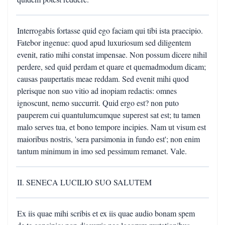
Interrogabis fortasse quid ego faciam qui tibi ista praecipio.
Fatebor ingenue: quod apud luxuriosum sed diligentem
evenit, ratio mihi constat impensae. Non possum dicere nihil
perdere, sed quid perdam et quare et quemadmodum dicam;
causas paupertatis meae reddam. Sed evenit mihi quod
plerisque non suo vitio ad inopiam redactis: omnes
ignoscunt, nemo succurrit. Quid ergo est? non puto
pauperem cui quantulumcumque superest sat est; tu tamen
malo serves tua, et bono tempore incipies. Nam ut visum est
maioribus nostris, 'sera parsimonia in fundo est'; non enim
tantum minimum in imo sed pessimum remanet. Vale.
II. SENECA LUCILIO SUO SALUTEM
Ex iis quae mihi scribis et ex iis quae audio bonam spem