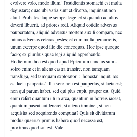
evolvere volo, modo illum.' Fastidientis stomachi est multa
degustare; quae ubi varia sunt et diversa, inquinant non
alunt. Probatos itaque semper lege, et si quando ad alios
deverti libuerit, ad priores redi. Aliquid cotidie adversus
paupertatem, aliquid adversus mortem auxili compara, nec
minus adversus ceteras pestes; et cum multa percurreris,
unum excerpe quod illo die concoquas. Hoc ipse quoque
facio; ex pluribus quae legi aliquid apprehendo.
Hodiernum hoc est quod apud Epicurum nanctus sum -
soleo enim et in aliena castra transire, non tamquam
transfuga, sed tamquam explorator -: 'honesta' inquit 'res
est laeta paupertas'. Illa vero non est paupertas, si laeta est;
non qui parum habet, sed qui plus cupit, pauper est. Quid
enim refert quantum illi in arca, quantum in horreis iaceat,
quantum pascat aut feneret, si alieno imminet, si non
acquisita sed acquirenda computat? Quis sit divitiarum
modus quaeris? primus habere quod necesse est,
proximus quod sat est. Vale.