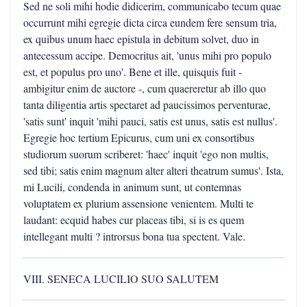
Sed ne soli mihi hodie didicerim, communicabo tecum quae
occurrunt mihi egregie dicta circa eundem fere sensum tria,
ex quibus unum haec epistula in debitum solvet, duo in
antecessum accipe. Democritus ait, 'unus mihi pro populo
est, et populus pro uno'. Bene et ille, quisquis fuit -
ambigitur enim de auctore -, cum quaereretur ab illo quo
tanta diligentia artis spectaret ad paucissimos perventurae,
'satis sunt' inquit 'mihi pauci, satis est unus, satis est nullus'.
Egregie hoc tertium Epicurus, cum uni ex consortibus
studiorum suorum scriberet: 'haec' inquit 'ego non multis,
sed tibi; satis enim magnum alter alteri theatrum sumus'. Ista,
mi Lucili, condenda in animum sunt, ut contemnas
voluptatem ex plurium assensione venientem. Multi te
laudant: ecquid habes cur placeas tibi, si is es quem
intellegant multi ? introrsus bona tua spectent. Vale.
VIII. SENECA LUCILIO SUO SALUTEM