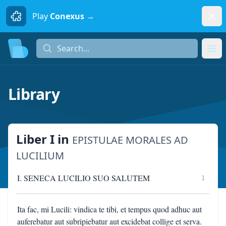
Dism
Play
Conexus →
Search...
Search...
Ope
Library
Liber I
in
EPISTULAE MORALES AD
LUCILIUM
I. SENECA LUCILIO SUO SALUTEM
1
Ita fac, mi Lucili: vindica te tibi, et tempus quod adhuc aut
auferebatur aut subripiebatur aut excidebat collige et serva.