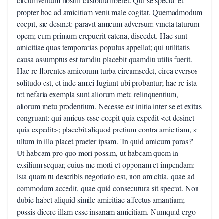
circumventum hostili custodia liberet. Qui se spectat et
propter hoc ad amicitiam venit male cogitat. Quemadmodum
coepit, sic desinet: paravit amicum adversum vincla laturum
opem; cum primum crepuerit catena, discedet. Hae sunt
amicitiae quas temporarias populus appellat; qui utilitatis
causa assumptus est tamdiu placebit quamdiu utilis fuerit.
Hac re florentes amicorum turba circumsedet, circa eversos
solitudo est, et inde amici fugiunt ubi probantur; hac re ista
tot nefaria exempla sunt aliorum metu relinquentium,
aliorum metu prodentium. Necesse est initia inter se et exitus
congruant: qui amicus esse coepit quia expedit <et desinet
quia expedit>; placebit aliquod pretium contra amicitiam, si
ullum in illa placet praeter ipsam. 'In quid amicum paras?'
Ut habeam pro quo mori possim, ut habeam quem in
exsilium sequar, cuius me morti et opponam et impendam:
ista quam tu describis negotiatio est, non amicitia, quae ad
commodum accedit, quae quid consecutura sit spectat. Non
dubie habet aliquid simile amicitiae affectus amantium;
possis dicere illam esse insanam amicitiam. Numquid ergo