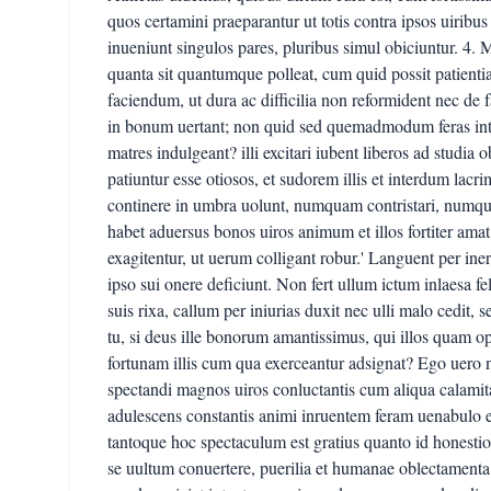
quos certamini praeparantur ut totis contra ipsos uiribus 
inueniunt singulos pares, pluribus simul obiciuntur. 4. M
quanta sit quantumque polleat, cum quid possit patientia 
faciendum, ut dura ac difficilia non reformident nec de 
in bonum uertant; non quid sed quemadmodum feras intere
matres indulgeant? illi excitari iubent liberos ad studia
patiuntur esse otiosos, et sudorem illis et interdum lacri
continere in umbra uolunt, numquam contristari, numq
habet aduersus bonos uiros animum et illos fortiter amat 
exagitentur, ut uerum colligant robur.' Languent per ine
ipso sui onere deficiunt. Non fert ullum ictum inlaesa fe
suis rixa, callum per iniurias duxit nec ulli malo cedit, 
tu, si deus ille bonorum amantissimus, qui illos quam op
fortunam illis cum qua exerceantur adsignat? Ego uero 
spectandi magnos uiros conluctantis cum aliqua calamitat
adulescens constantis animi inruentem feram uenabulo exce
tantoque hoc spectaculum est gratius quanto id honestio
se uultum conuertere, puerilia et humanae oblectamenta