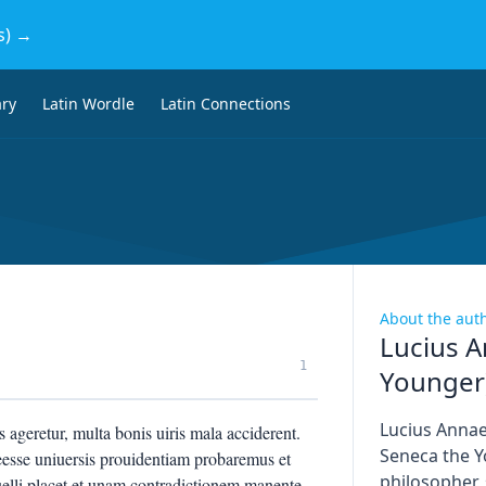
s) →
ary
Latin Wordle
Latin Connections
About the aut
Lucius A
1
Younger
Lucius Anna
s ageretur, multa bonis uiris mala acciderent.
Seneca the Y
esse uniuersis prouidentiam probaremus et
philosopher,
uelli placet et unam contradictionem manente