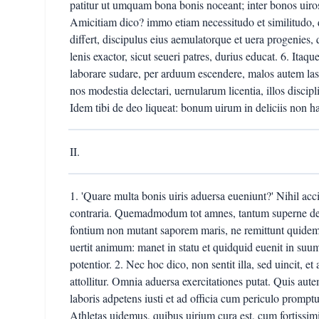
patitur ut umquam bona bonis noceant; inter bonos uiros 
Amicitiam dico? immo etiam necessitudo et similitudo
differt, discipulus eius aemulatorque et uera progenies,
lenis exactor, sicut seueri patres, durius educat. 6. Ita
laborare sudare, per arduum escendere, malos autem lasci
nos modestia delectari, uernularum licentia, illos discipl
Idem tibi de deo liqueat: bonum uirum in deliciis non hab
II.
1. 'Quare multa bonis uiris aduersa eueniunt?' Nihil acc
contraria. Quemadmodum tot amnes, tantum superne de
fontium non mutant saporem maris, ne remittunt quidem,
uertit animum: manet in statu et quidquid euenit in suu
potentior. 2. Nec hoc dico, non sentit illa, sed uincit, e
attollitur. Omnia aduersa exercitationes putat. Quis aut
laboris adpetens iusti et ad officia cum periculo prompt
Athletas uidemus, quibus uirium cura est, cum fortissimi