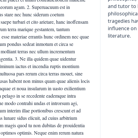
and tutor to
m deorum agam. 2. Superuacuum est in
philosophical
pus stare nec hunc siderum coetum
tragedies ha
 saepe turbari et cito arietare, hanc inoffensam
influence o
erum terra marique gestantem, tantum
literature.
 esse materiae errantis hunc ordinem nec quae
imum pondus sedeat inmotum et circa se
a molliant terras nec ullum incrementum
gentia. 3. Ne illa quidem quae uidentur
ulminum iactus et incendia ruptis montium
multuosa pars rerum circa terras mouet, sine
 causas habent non minus quam quae alienis locis
 aquae et noua insularum in uasto exilientium
ora pelago in se recedente eademque intra
ne modo contrahi undas et introrsum agi,
 interim illae portionibus crescunt et ad
lunare sidus elicuit, ad cuius arbitrium
em magis quod tu non dubitas de prouidentia
s optimos optimis. Neque enim rerum natura