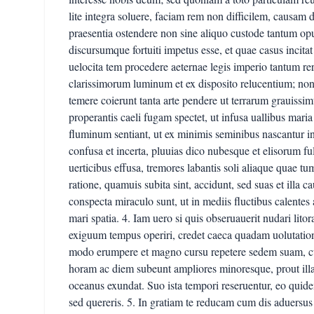
lite integra soluere, faciam rem non difficilem, causa
praesentia ostendere non sine aliquo custode tantum o
discursumque fortuiti impetus esse, et quae casus incitat
uelocita tem procedere aeternae legis imperio tantum r
clarissimorum luminum et ex disposito relucentium; non
temere coierunt tanta arte pendere ut terrarum grauiss
properantis caeli fugam spectet, ut infusa uallibus mari
fluminum sentiant, ut ex minimis seminibus nascantur in
confusa et incerta, pluuias dico nubesque et elisorum f
uerticibus effusa, tremores labantis soli aliaque quae tu
ratione, quamuis subita sint, accidunt, sed suas et illa
conspecta miraculo sunt, ut in mediis fluctibus calentes
mari spatia. 4. Iam uero si quis obseruauerit nudari lit
exiguum tempus operiri, credet caeca quadam uolutatio
modo erumpere et magno cursu repetere sedem suam, cum
horam ac diem subeunt ampliores minoresque, prout illas 
oceanus exundat. Suo ista tempori reseruentur, eo quid
sed quereris. 5. In gratiam te reducam cum dis aduersu