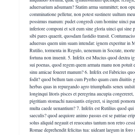
aduersarium adsumam? Statim arma summittet; non opus e
comminatione pelletur, non potest sustinere uultum me
possimus manum: pudet congredi cum homine uinci parat
inferiore componi et scit eum sine gloria uinci qui sine p
sibi pares quaerit, quosdam fastidio transit. Contumac
aduersus quem uim suam intendat: ignem experitur in Mu
Rutilio, tormenta in Regulo, uenenum in Socrate, mo
fortuna non inuenit. 5. Infelix est Mucius quod dextra ig
sui poenas, quod regem quem armata manu non potuit exus
sinu amicae foueret manum? 6. Infelix est Fabricius qu
fodit? quod bellum tam cum Pyrrho quam cum diuitiis ger
herbas quas in repurgando agro triumphalis senex uulsit
longinqui litoris pisces et peregrina aucupia congereret, 
pigritiam stomachi nausiantis erigeret, si ingenti pomor
multa caede uenantium? 7. Infelix est Rutilius quod q
saeculis? quod aequiore animo passus est se patriae erip
solus aliquid negauit et reuocatus tantum non retro cessit 
Romae deprehendit felicitas tua: uideant largum in for