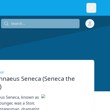
Dismiss
Search...
Search...
hor
nnaeus Seneca (Seneca the
)
eus Seneca, known as
ounger, was a Stoic
 statesman, dramatist,