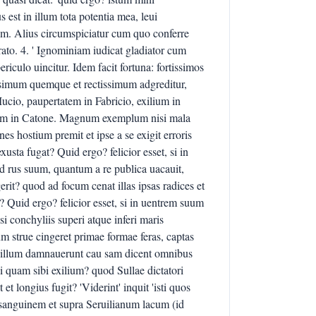
st in illum tota potentia mea, leui
um. Alius circumspiciatur cum quo conferre
o. 4. ' Ignominiam iudicat gladiator cum
ericulo uincitur. Idem facit fortuna: fortissimos
issimum quemque et rectissimum adgreditur,
cio, paupertatem in Fabricio, exilium in
rtem in Catone. Magnum exemplum nisi mala
nes hostium premit et ipse a se exigit erroris
ta fugat? Quid ergo? felicior esset, si in
od rus suum, quantum a re publica uacauit,
it? quod ad focum cenat illas ipsas radices et
? Quid ergo? felicior esset, si in uentrem suum
si conchyliis superi atque inferi maris
um strue cingeret primae formae feras, captas
ui illum damnauerunt cau sam dicent omnibus
i quam sibi exilium? quod Sullae dictatori
et longius fugit? 'Viderint' inquit 'isti quos
o sanguinem et supra Seruilianum lacum (id