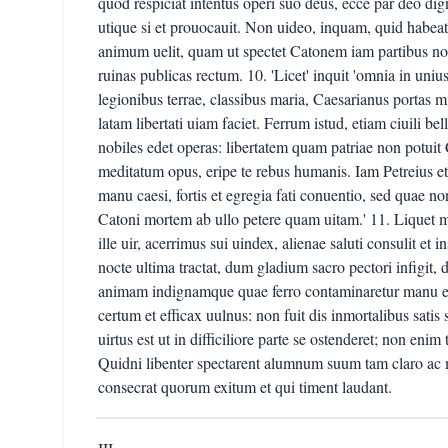
quod respiciat intentus operi suo deus, ecce par deo di
utique si et prouocauit. Non uideo, inquam, quid habeat 
animum uelit, quam ut spectet Catonem iam partibus non
ruinas publicas rectum. 10. 'Licet' inquit 'omnia in uni
legionibus terrae, classibus maria, Caesarianus portas 
latam libertati uiam faciet. Ferrum istud, etiam ciuili 
nobiles edet operas: libertatem quam patriae non potuit
meditatum opus, eripe te rebus humanis. Iam Petreius et 
manu caesi, fortis et egregia fati conuentio, sed quae 
Catoni mortem ab ullo petere quam uitam.' 11. Liquet
ille uir, acerrimus sui uindex, alienae saluti consulit et
nocte ultima tractat, dum gladium sacro pectori infigit,
animam indignamque quae ferro contaminaretur manu ed
certum et efficax uulnus: non fuit dis inmortalibus sati
uirtus est ut in difficiliore parte se ostenderet; non en
Quidni libenter spectarent alumnum suum tam claro ac 
consecrat quorum exitum et qui timent laudant.