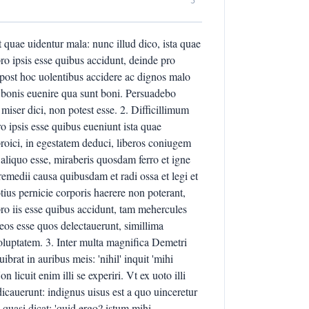
5
quae uidentur mala: nunc illud dico, ista quae
o ipsis esse quibus accidunt, deinde pro
post hoc uolentibus accidere ac dignos malo
ge bonis euenire qua sunt boni. Persuadebo
miser dici, non potest esse. 2. Difficillimum
 ipsis esse quibus eueniunt ista quae
 proici, in egestatem deduci, liberos coniugem
o aliquo esse, miraberis quosdam ferro et igne
remedii causa quibusdam et radi ossa et legi et
ius pernicie corporis haerere non poterant,
o iis esse quibus accidunt, tam mehercules
os esse quos delectauerunt, simillima
uoluptatem. 3. Inter multa magnifica Demetri
ibrat in auribus meis: 'nihil' inquit 'mihi
 licuit enim illi se experiri. Vt ex uoto illi
dicauerunt: indignus uisus est a quo uinceretur
quasi dicat: 'quid ergo? istum mihi