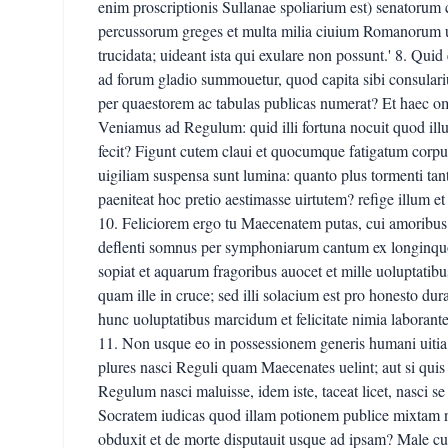
enim proscriptionis Sullanae spoliarium est) senatorum 
percussorum greges et multa milia ciuium Romanorum 
trucidata; uideant ista qui exulare non possunt.' 8. Quid 
ad forum gladio summouetur, quod capita sibi consulari
per quaestorem ac tabulas publicas numerat? Et haec omni
Veniamus ad Regulum: quid illi fortuna nocuit quod i
fecit? Figunt cutem claui et quocumque fatigatum corpus
uigiliam suspensa sunt lumina: quanto plus tormenti tant
paeniteat hoc pretio aestimasse uirtutem? refige illum e
10. Feliciorem ergo tu Maecenatem putas, cui amoribus 
deflenti somnus per symphoniarum cantum ex longinquo 
sopiat et aquarum fragoribus auocet et mille uoluptatib
quam ille in cruce; sed illi solacium est pro honesto dura
hunc uoluptatibus marcidum et felicitate nimia laborante
11. Non usque eo in possessionem generis humani uitia u
plures nasci Reguli quam Maecenates uelint; aut si qui
Regulum nasci maluisse, idem iste, taceat licet, nasci s
Socratem iudicas quod illam potionem publice mixtam 
obduxit et de morte disputauit usque ad ipsam? Male cum