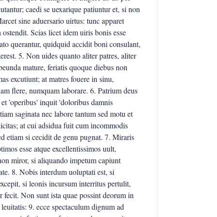
utantur; caedi se uexarique patiuntur et, si non
arcet sine aduersario uirtus: tunc apparet
ostendit. Scias licet idem uiris bonis esse
fato querantur, quidquid accidit boni consulant,
st. 5. Non uides quanto aliter patres, aliter
 obeunda mature, feriatis quoque diebus non
mas excutiunt; at matres fouere in sinu,
uam flere, numquam laborare. 6. Patrium deus
et 'operibus' inquit 'doloribus damnis
rtiam saginata nec labore tantum sed motu et
licitas; at cui adsidua fuit cum incommodis
sed etiam si cecidit de genu pugnat. 7. Miraris
timos esse atque excellentissimos uult,
non miror, si aliquando impetum capiunt
e. 8. Nobis interdum uoluptati est, si
pit, si leonis incursum interritus pertulit,
r fecit. Non sunt ista quae possint deorum in
 leuitatis: 9. ecce spectaculum dignum ad