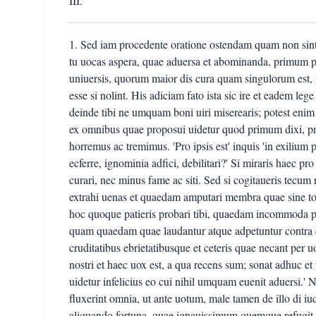
III.
1. Sed iam procedente oratione ostendam quam non sint 
tu uocas aspera, quae aduersa et abominanda, primum pr
uniuersis, quorum maior dis cura quam singulorum est, 
esse si nolint. His adiciam fato ista sic ire et eadem le
deinde tibi ne umquam boni uiri miserearis; potest enim 
ex omnibus quae proposui uidetur quod primum dixi, pro
horremus ac tremimus. 'Pro ipsis est' inquis 'in exilium
ecferre, ignominia adfici, debilitari?' Si miraris haec pr
curari, nec minus fame ac siti. Sed si cogitaueris tecum 
extrahi uenas et quaedam amputari membra quae sine tot
hoc quoque patieris probari tibi, quaedam incommoda pr
quam quaedam quae laudantur atque adpetuntur contra e
cruditatibus ebrietatibusque et ceteris quae necant per 
nostri et haec uox est, a qua recens sum; sonat adhuc et u
uidetur infelicius eo cui nihil umquam euenit aduersi.' Non
fluxerint omnia, ut ante uotum, male tamen de illo di iu
aliquando fortuna, quae ignauissimum quemque refugit, 