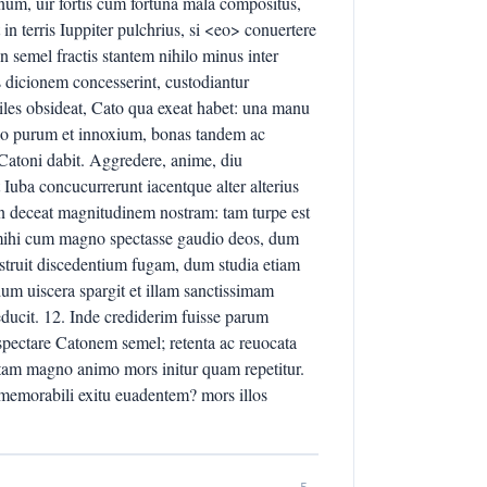
gnum, uir fortis cum fortuna mala compositus,
in terris Iuppiter pulchrius, si <eo> conuertere
 semel fractis stantem nihilo minus inter
us dicionem concesserint, custodiantur
miles obsideat, Cato qua exeat habet: una manu
bello purum et innoxium, bonas tandem ac
 Catoni dabit. Aggredere, anime, diu
Iuba concucurrerunt iacentque alter alterius
non deceat magnitudinem nostram: tam turpe est
 mihi cum magno spectasse gaudio deos, dum
 instruit discedentium fugam, dum studia etiam
 dum uiscera spargit et illam sanctissimam
ucit. 12. Inde crediderim fuisse parum
s spectare Catonem semel; retenta ac reuocata
im tam magno animo mors initur quam repetitur.
memorabili exitu euadentem? mors illos