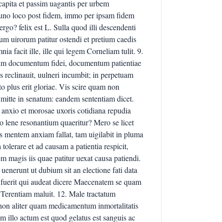
capita et passim uagantis per urbem
uno loco post fidem, immo per ipsam fidem
ergo? felix est L. Sulla quod illi descendenti
um uirorum patitur ostendi et pretium caedis
a facit ille, ille qui legem Corneliam tulit. 9.
llum documentum fidei, documentum patientiae
 reclinauit, uulneri incumbit; in perpetuam
o plus erit gloriae. Vis scire quam non
t mitte in senatum: eandem sententiam dicet.
anxio et morosae uxoris cotidiana repudia
lene resonantium quaeritur? Mero se licet
us mentem anxiam fallat, tam uigilabit in pluma
 tolerare et ad causam a patientia respicit,
m magis iis quae patitur uexat causa patiendi.
enerunt ut dubium sit an electione fati data
s fuerit qui audeat dicere Maecenatem se quam
e Terentiam maluit. 12. Male tractatum
non aliter quam medicamentum inmortalitatis
 illo actum est quod gelatus est sanguis ac