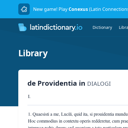
New game! Play
Conexus
(Latin Connection
Dictionary
Libr
Library
de Providentia
in
DIALOGI
I.
1. Quaesisti a me, Lucili, quid ita, si prouidentia mundu
Hoc commodius in contextu operis redderetur, cum prae
interesse nobis deum; sed quoniam a toto particulam re