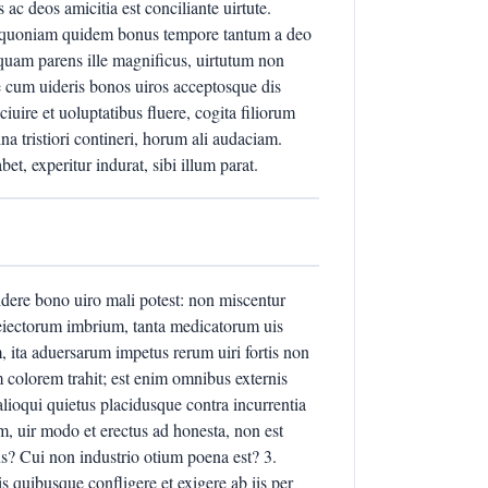
ac deos amicitia est conciliante uirtute.
, quoniam quidem bonus tempore tantum a deo
 quam parens ille magnificus, uirtutum non
que cum uideris bonos uiros acceptosque dis
uire et uoluptatibus fluere, cogita filiorum
ina tristiori contineri, horum ali audaciam.
et, experitur indurat, sibi illum parat.
idere bono uiro mali potest: non miscentur
iectorum imbrium, tanta medicatorum uis
 ita aduersarum impetus rerum uiri fortis non
m colorem trahit; est enim omnibus externis
t alioqui quietus placidusque contra incurrentia
em, uir modo et erectus ad honesta, non est
us? Cui non industrio otium poena est? 3.
s quibusque confligere et exigere ab iis per