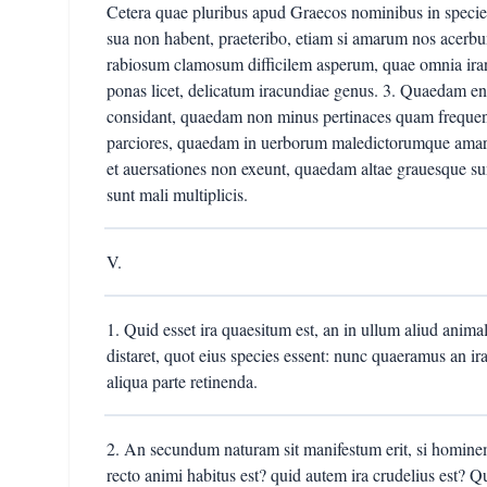
Cetera quae pluribus apud Graecos nominibus in specie
sua non habent, praeteribo, etiam si amarum nos acer
rabiosum clamosum difficilem asperum, quae omnia irar
ponas licet, delicatum iracundiae genus. 3. Quaedam en
considant, quaedam non minus pertinaces quam freque
parciores, quaedam in uerborum maledictorumque amari
et auersationes non exeunt, quaedam altae grauesque sunt
sunt mali multiplicis.
V.
1. Quid esset ira quaesitum est, an in ullum aliud ani
distaret, quot eius species essent: nunc quaeramus an ir
aliqua parte retinenda.
2. An secundum naturam sit manifestum erit, si homine
recto animi habitus est? quid autem ira crudelius est? 