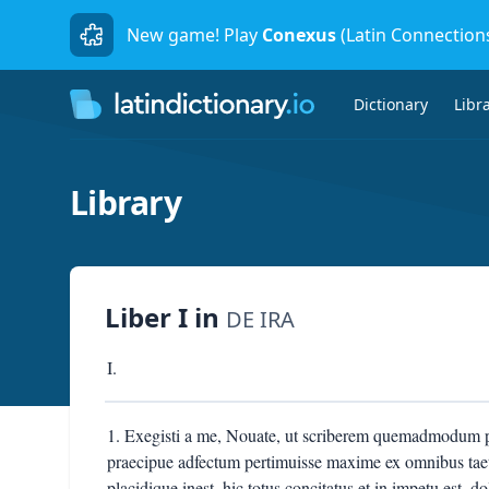
New game! Play
Conexus
(Latin Connection
Dictionary
Libr
Library
Liber I
in
DE IRA
I.
1. Exegisti a me, Nouate, ut scriberem quemadmodum pos
praecipue adfectum pertimuisse maxime ex omnibus taet
placidique inest, hic totus concitatus et in impetu est,