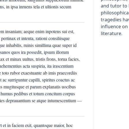
and tutor to
s, in ipsa inruens tela et ultionis secum
philosophical
tragedies ha
influence o
em insaniam; aeque enim inpotens sui est,
literature.
ertinax et intenta, rationi consiliisque
ue inhabilis, ruinis simillima quae super id
sanos quos ira possedit, ipsum illorum
 et minax uultus, tristis frons, torua facies,
uehementius acta suspiria, ita irascentium
e toto rubor exaestuante ab imis praecordiis
ac surriguntur capilli, spiritus coactus ac
tus mugitusque et parum explanatis uocibus
a humus pedibus et totum concitum corpus
acies deprauantium se atque intumescentium —
ert et in faciem exit, quantoque maior, hoc