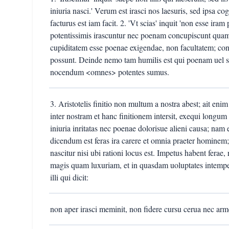
iniuria nasci.' Verum est irasci nos laesuris, sed ipsa co
facturus est iam facit. 2. 'Vt scias' inquit 'non esse ira
potentissimis irascuntur nec poenam concupiscunt qua
cupiditatem esse poenae exigendae, non facultatem; co
possunt. Deinde nemo tam humilis est qui poenam uel s
nocendum <omnes> potentes sumus.
3. Aristotelis finitio non multum a nostra abest; ait en
inter nostram et hanc finitionem intersit, exequi longum 
iniuria inritatas nec poenae dolorisue alieni causa; nam 
dicendum est feras ira carere et omnia praeter hominem
nascitur nisi ubi rationi locus est. Impetus habent fera
magis quam luxuriam, et in quasdam uoluptates intempe
illi qui dicit:
non aper irasci meminit, non fidere cursu cerua nec armen