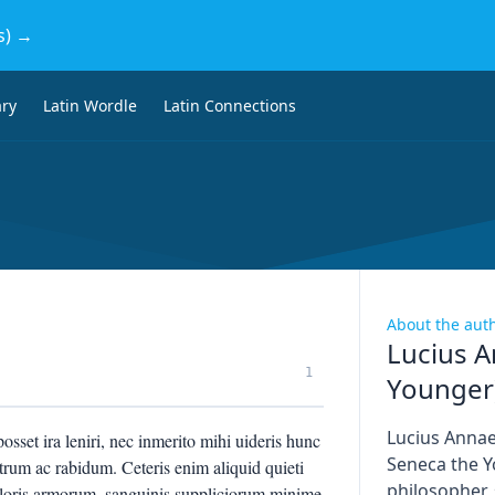
s) →
ary
Latin Wordle
Latin Connections
About the aut
Lucius A
1
Younger
Lucius Anna
set ira leniri, nec inmerito mihi uideris hunc
Seneca the Y
rum ac rabidum. Ceteris enim aliquid quieti
philosopher,
 doloris armorum, sanguinis suppliciorum minime