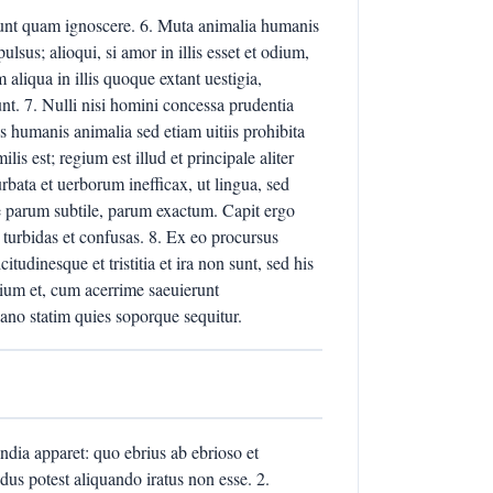
sciunt quam ignoscere. 6. Muta animalia humanis
lsus; alioqui, si amor in illis esset et odium,
 aliqua in illis quoque extant uestigia,
. 7. Nulli nisi homini concessa prudentia
us humanis animalia sed etiam uitiis prohibita
lis est; regium est illud et principale aliter
rbata et uerborum inefficax, ut lingua, sed
le parum subtile, parum exactum. Capit ergo
turbidas et confusas. 8. Ex eo procursus
udinesque et tristitia et ira non sunt, sed his
rium et, cum acerrime saeuierunt
ano statim quies soporque sequitur.
undia apparet: quo ebrius ab ebrioso et
dus potest aliquando iratus non esse. 2.