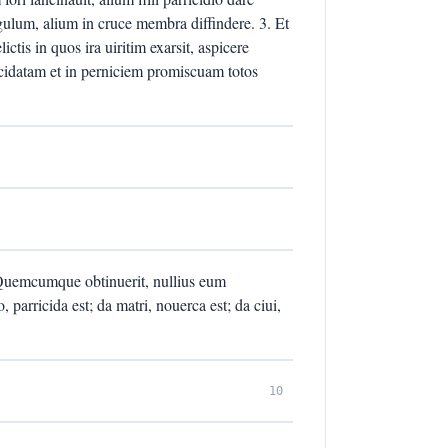
gulum, alium in cruce membra diffindere. 3. Et
ictis in quos ira uiritim exarsit, aspicere
ucidatam et in perniciem promiscuam totos
 Quemcumque obtinuerit, nullius eum
o, parricida est; da matri, nouerca est; da ciui,
10