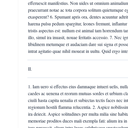
efferuescit manifestius. Non uides ut omnium animaliu
praecurrant notae ac tota corpora solitum quietumque e
exasperent? 6. Spumant apris ora, dentes acuuntur adtri
harena pulsu pedum spargitur, leones fremunt, inflantur 
tristis aspectus est: nullum est animal tam horrendum t
illo, simul ira inuasit, nouae feritatis accessio. 7. Nec 
libidinem metumque et audaciam dare sui signa et poss
intrat agitatio quae nihil moueat in uultu. Quid ergo inte
II.
1. Iam uero si effectus eius damnaque intueri uelis, null
caedes ac uenena et reorum mutuas sordes et urbium cla
ciuili hasta capita uenalia et subiectas tectis faces nec 
regionum hostili flamma relucentia. 2. Aspice nobiliss
ira deiecit. Aspice solitudines per multa milia sine habit
memoriae proditos duces mali exempla fati: alium ira in 
iura percussit, alium intra leges celebrisque spectaculum f