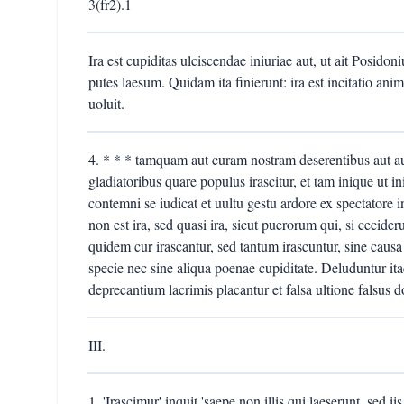
3(fr2).1
Ira est cupiditas ulciscendae iniuriae aut, ut ait Posidon
putes laesum. Quidam ita finierunt: ira est incitatio an
uoluit.
4. * * * tamquam aut curam nostram deserentibus aut a
gladiatoribus quare populus irascitur, et tam inique ut 
contemni se iudicat et uultu gestu ardore ex spectatore i
non est ira, sed quasi ira, sicut puerorum qui, si cecider
quidem cur irascantur, sed tantum irascuntur, sine causa 
specie nec sine aliqua poenae cupiditate. Deluduntur ita
deprecantium lacrimis placantur et falsa ultione falsus dol
III.
1. 'Irascimur' inquit 'saepe non illis qui laeserunt, sed ii