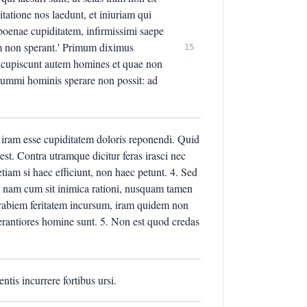
gitatione nos laedunt, et iniuriam qui
m poenae cupiditatem, infirmissimi saepe
m non sperant.' Primum diximus
15
ncupiscunt autem homines et quae non
ummi hominis sperare non possit: ad
im iram esse cupiditatem doloris reponendi. Quid
est. Contra utramque dicitur feras irasci nec
etiam si haec efficiunt, non haec petunt. 4. Sed
; nam cum sit inimica rationi, nusquam tamen
e, rabiem feritatem incursum, iram quidem non
rantiores homine sunt. 5. Non est quod credas
tis incurrere fortibus ursi.