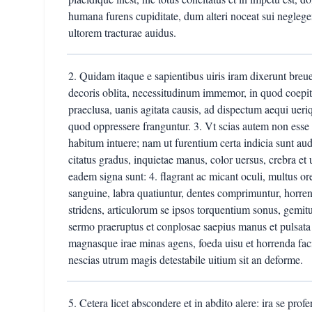
humana furens cupiditate, dum alteri noceat sui neglegen
ultorem tracturae auidus.
2. Quidam itaque e sapientibus uiris iram dixerunt breu
decoris oblita, necessitudinum immemor, in quod coepit p
praeclusa, uanis agitata causis, ad dispectum aequi ueriq
quod oppressere franguntur. 3. Vt scias autem non esse 
habitum intuere; nam ut furentium certa indicia sunt audax
citatus gradus, inquietae manus, color uersus, crebra et 
eadem signa sunt: 4. flagrant ac micant oculi, multus or
sanguine, labra quatiuntur, dentes comprimuntur, horrent 
stridens, articulorum se ipsos torquentium sonus, gemi
sermo praeruptus et conplosae saepius manus et pulsat
magnasque irae minas agens, foeda uisu et horrenda f
nescias utrum magis detestabile uitium sit an deforme.
5. Cetera licet abscondere et in abdito alere: ira se prof