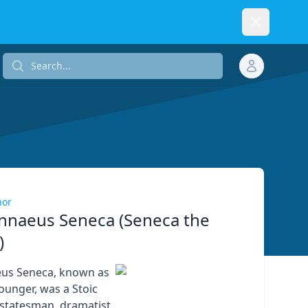
Dismiss
Search...
Search...
hor
nnaeus Seneca (Seneca the
)
eus Seneca, known as
ounger, was a Stoic
 statesman, dramatist,