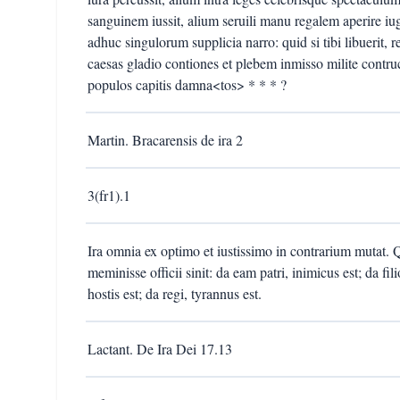
sanguinem iussit, alium seruili manu regalem aperire iu
adhuc singulorum supplicia narro: quid si tibi libuerit, rel
caesas gladio contiones et plebem inmisso milite contr
populos capitis damna<tos> * * * ?
Martin. Bracarensis de ira 2
3(fr1).1
Ira omnia ex optimo et iustissimo in contrarium mutat.
meminisse officii sinit: da eam patri, inimicus est; da fili
hostis est; da regi, tyrannus est.
Lactant. De Ira Dei 17.13