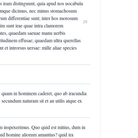
s iram distinguunt, quia apud nos uocabula
bumque dicimus, nec minus stomachosum
um differentiae sunt; inter hos morosum
20
im sunt irae quae intra clamorem
ntes, quaedam saeuae manu uerbis
tudinem effusae; quaedam ultra querellas
 et introrsus uersae: mille aliae species
mal quam in hominem caderet, quo ab iracundia
a secundum naturam sit et an utilis atque ex
m inspexerimus. Quo quid est mitius, dum in
Quid homine aliorum amantius? quid ira