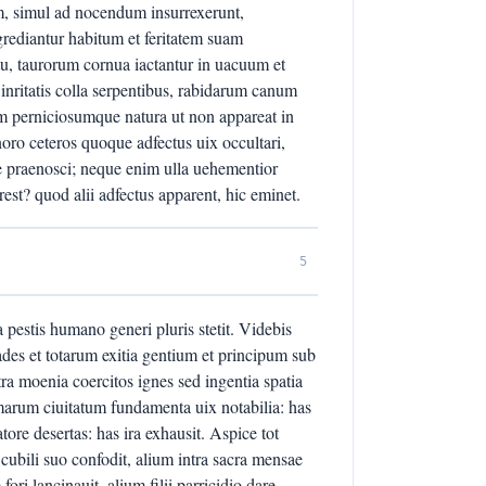
m, simul ad nocendum insurrexerunt,
grediantur habitum et feritatem suam
tu, taurorum cornua iactantur in uacuum et
inritatis colla serpentibus, rabidarum canum
am perniciosumque natura ut non appareat in
ignoro ceteros quoque adfectus uix occultari,
e praenosci; neque enim ulla uehementior
rest? quod alii adfectus apparent, hic eminet.
5
a pestis humano generi pluris stetit. Videbis
des et totarum exitia gentium et principum sub
intra moenia coercitos ignes sed ingentia spatia
imarum ciuitatum fundamenta uix notabilia: has
atore desertas: has ira exhausit. Aspice tot
cubili suo confodit, alium intra sacra mensae
ori lancinauit, alium filii parricidio dare