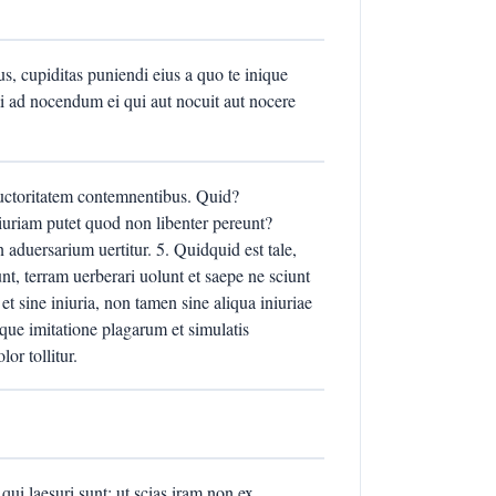
ius, cupiditas puniendi eius a quo te inique
imi ad nocendum ei qui aut nocuit aut nocere
uctoritatem contemnentibus. Quid?
iniuriam putet quod non libenter pereunt?
n aduersarium uertitur. 5. Quidquid est tale,
unt, terram uerberari uolunt et saepe ne sciunt
et sine iniuria, non tamen sine aliqua iniuriae
que imitatione plagarum et simulatis
or tollitur.
s qui laesuri sunt; ut scias iram non ex