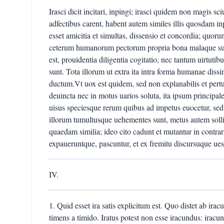
Irasci dicit incitari, inpingi; irasci quidem non magis 
adfectibus carent, habent autem similes illis quosdam inpu
esset amicitia et simultas, dissensio et concordia; quorum
ceterum humanorum pectorum propria bona malaque sunt
est, prouidentia diligentia cogitatio, nec tantum uirtutib
sunt. Tota illorum ut extra ita intra forma humanae dissimi
ductum.Vt uox est quidem, sed non explanabilis et pertu
deuincta nec in motus uarios soluta, ita ipsum principa
uisus speciesque rerum quibus ad impetus euocetur, sed 
illorum tumultusque uehementes sunt, metus autem sollicit
quaedam similia; ideo cito cadunt et mutantur in contra
expaueruntque, pascuntur, et ex fremitu discursuque ues
IV.
1. Quid esset ira satis explicitum est. Quo distet ab irac
timens a timido. Iratus potest non esse iracundus: iracun