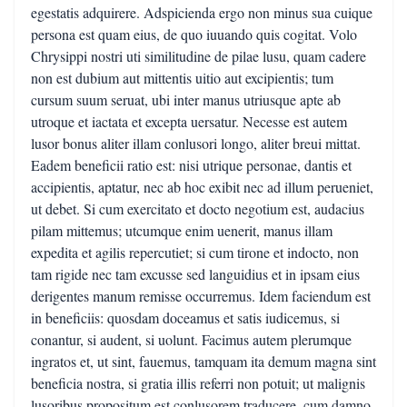
egestatis adquirere. Adspicienda ergo non minus sua cuique
persona est quam eius, de quo iuuando quis cogitat. Volo
Chrysippi nostri uti similitudine de pilae lusu, quam cadere
non est dubium aut mittentis uitio aut excipientis; tum
cursum suum seruat, ubi inter manus utriusque apte ab
utroque et iactata et excepta uersatur. Necesse est autem
lusor bonus aliter illam conlusori longo, aliter breui mittat.
Eadem beneficii ratio est: nisi utrique personae, dantis et
accipientis, aptatur, nec ab hoc exibit nec ad illum perueniet,
ut debet. Si cum exercitato et docto negotium est, audacius
pilam mittemus; utcumque enim uenerit, manus illam
expedita et agilis repercutiet; si cum tirone et indocto, non
tam rigide nec tam excusse sed languidius et in ipsam eius
derigentes manum remisse occurremus. Idem faciendum est
in beneficiis: quosdam doceamus et satis iudicemus, si
conantur, si audent, si uolunt. Facimus autem plerumque
ingratos et, ut sint, fauemus, tamquam ita demum magna sint
beneficia nostra, si gratia illis referri non potuit; ut malignis
lusoribus propositum est conlusorem traducere, cum damno