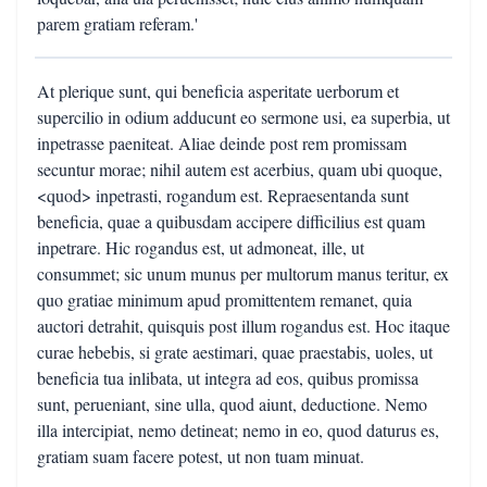
parem gratiam referam.'
At plerique sunt, qui beneficia asperitate uerborum et
supercilio in odium adducunt eo sermone usi, ea superbia, ut
inpetrasse paeniteat. Aliae deinde post rem promissam
secuntur morae; nihil autem est acerbius, quam ubi quoque,
<quod> inpetrasti, rogandum est. Repraesentanda sunt
beneficia, quae a quibusdam accipere difficilius est quam
inpetrare. Hic rogandus est, ut admoneat, ille, ut
consummet; sic unum munus per multorum manus teritur, ex
quo gratiae minimum apud promittentem remanet, quia
auctori detrahit, quisquis post illum rogandus est. Hoc itaque
curae hebebis, si grate aestimari, quae praestabis, uoles, ut
beneficia tua inlibata, ut integra ad eos, quibus promissa
sunt, perueniant, sine ulla, quod aiunt, deductione. Nemo
illa intercipiat, nemo detineat; nemo in eo, quod daturus es,
gratiam suam facere potest, ut non tuam minuat.