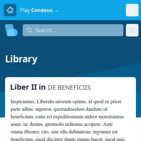
Dism
Play
Conexus →
Search...
Search...
Ope
Library
Liber II
in
DE BENEFICIIS
Inspiciamus, Liberalis uirorum optime, id quod ex priori
parte adhuc superest, quemadmodum dandum sit
beneficium; cuius rei expeditissimam uideor monstraturus
uiam: sic demus, quomodo uellemus accipere. Ante
omnia libenter, cito, sine ulla dubitatione; ingratum est
beneficium, quod diu inter dantis manus haesit, quod quis