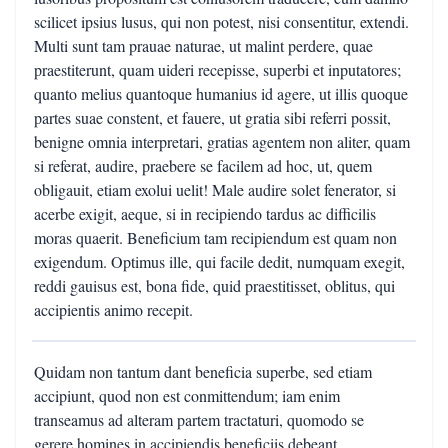
scilicet ipsius lusus, qui non potest, nisi consentitur, extendi.
Multi sunt tam prauae naturae, ut malint perdere, quae
praestiterunt, quam uideri recepisse, superbi et inputatores;
quanto melius quantoque humanius id agere, ut illis quoque
partes suae constent, et fauere, ut gratia sibi referri possit,
benigne omnia interpretari, gratias agentem non aliter, quam
si referat, audire, praebere se facilem ad hoc, ut, quem
obligauit, etiam exolui uelit! Male audire solet fenerator, si
acerbe exigit, aeque, si in recipiendo tardus ac difficilis
moras quaerit. Beneficium tam recipiendum est quam non
exigendum. Optimus ille, qui facile dedit, numquam exegit,
reddi gauisus est, bona fide, quid praestitisset, oblitus, qui
accipientis animo recepit.
Quidam non tantum dant beneficia superbe, sed etiam
accipiunt, quod non est conmittendum; iam enim
transeamus ad alteram partem tractaturi, quomodo se
gerere homines in accipiendis beneficiis debeant.