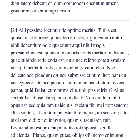
dignitatem debent, et, dum opinionem clientium timent,
grauiorem subeunt ingratorum.
[24 Alii pessime locuntur de optime meritis. Tutius est
quosdam offendere quam demeruisse; argumentum enim
nihil debentium odio quaerunt; atqui nihil magis
praestandum est, quam ut memoria nobis meritorum haereat,
quae subinde reficienda est, quia nec referre potest gratiam,
nisi qui meminit, <et>, qui meminit,> eam refert. Nec
delicate accipiendum est nec submisse et humiliter; nam qui
neclegens est in accipiendo, cum omne beneficium recens
pateat, quid faciat, cum prima eius uoluptas refrixit? Alius
accipit fastidiose, tamquam qui dicat: 'Non quidem mihi
opus est, sed quia tam ualde uis, faciam tibi mei potestatem';
alius supine, ut dubium praestanti relinquat, an senserit; alius
uix labra diduxit et ingratior, quam si tacuisset, fuit.
Loquendum est pro magnitudine rei inpensius et illa
adicienda: 'Plures, quam putas, obligasti' (nemo enim non