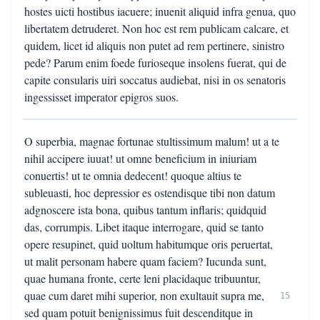
hostes uicti hostibus iacuere; inuenit aliquid infra genua, quo
libertatem detruderet. Non hoc est rem publicam calcare, et
quidem, licet id aliquis non putet ad rem pertinere, sinistro
pede? Parum enim foede furioseque insolens fuerat, qui de
capite consularis uiri soccatus audiebat, nisi in os senatoris
ingessisset imperator epigros suos.
O superbia, magnae fortunae stultissimum malum! ut a te
nihil accipere iuuat! ut omne beneficium in iniuriam
conuertis! ut te omnia dedecent! quoque altius te
subleuasti, hoc depressior es ostendisque tibi non datum
adgnoscere ista bona, quibus tantum inflaris; quidquid
das, corrumpis. Libet itaque interrogare, quid se tanto
opere resupinet, quid uoltum habitumque oris peruertat,
ut malit personam habere quam faciem? Iucunda sunt,
quae humana fronte, certe leni placidaque tribuuntur,
quae cum daret mihi superior, non exultauit supra me,
15
sed quam potuit benignissimus fuit descenditque in