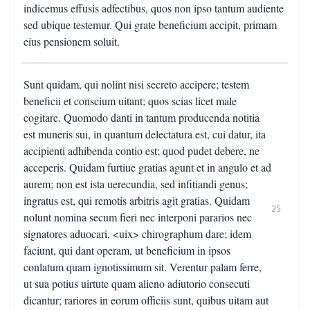
indicemus effusis adfectibus, quos non ipso tantum audiente
sed ubique testemur. Qui grate beneficium accipit, primam
eius pensionem soluit.
Sunt quidam, qui nolint nisi secreto accipere; testem
beneficii et conscium uitant; quos scias licet male
cogitare. Quomodo danti in tantum producenda notitia
est muneris sui, in quantum delectatura est, cui datur, ita
accipienti adhibenda contio est; quod pudet debere, ne
acceperis. Quidam furtiue gratias agunt et in angulo et ad
aurem; non est ista uerecundia, sed infitiandi genus;
ingratus est, qui remotis arbitris agit gratias. Quidam
25
nolunt nomina secum fieri nec interponi pararios nec
signatores aduocari, <uix> chirographum dare; idem
faciunt, qui dant operam, ut beneficium in ipsos
conlatum quam ignotissimum sit. Verentur palam ferre,
ut sua potius uirtute quam alieno adiutorio consecuti
dicantur; rariores in eorum officiis sunt, quibus uitam aut