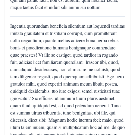
itaque laetus facit et induit sibi animi sui uoltum.
Ingentia quorundam beneficia silentium aut loquendi tarditas
imitata grauitatem et tristitiam corrupit, cum promitterent
uoltu negantium; quanto melius adicere bona uerba rebus
bonis et praedicatione humana benignaque conmendare,
quae praestes! Vt ille se castiget, quod tardior in rogando
fuit, adicias licet familiarem querellam: 'Irascor tibi, quod,
cum aliquid desiderasses, non olim scire me uoluisti, quod
tam diligenter rogasti, quod quemquam adhibuisti. Ego uero
gratulor mihi, quod experiri animum meum libuit; postea,
quidquid desiderabis, tuo iure exiges; semel rusticitati tuae
ignoscitur.' Sic efficies, ut animum tuum pluris aestimet
quam illud, quidquid est, ad quod petendum uenerat. Tunc
est summa uirtus tribuentis, tunc benignitas, ubi ille, qui
discessit, dicet sibi: 'Magnum hodie lucrum feci; malo, quod
illum talem inueni, quam si multiplicatum hoc ad me, de quo
loquebar, alia uia peruenisset; huic eius animo numquam