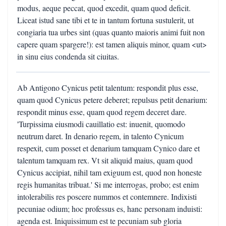
modus, aeque peccat, quod excedit, quam quod deficit.
Liceat istud sane tibi et te in tantum fortuna sustulerit, ut
congiaria tua urbes sint (quas quanto maioris animi fuit non
capere quam spargere!): est tamen aliquis minor, quam <ut>
in sinu eius condenda sit ciuitas.
Ab Antigono Cynicus petit talentum: respondit plus esse,
quam quod Cynicus petere deberet; repulsus petit denarium:
respondit minus esse, quam quod regem deceret dare.
'Turpissima eiusmodi cauillatio est: inuenit, quomodo
neutrum daret. In denario regem, in talento Cynicum
respexit, cum posset et denarium tamquam Cynico dare et
talentum tamquam rex. Vt sit aliquid maius, quam quod
Cynicus accipiat, nihil tam exiguum est, quod non honeste
regis humanitas tribuat.' Si me interrogas, probo; est enim
intolerabilis res poscere nummos et contemnere. Indixisti
pecuniae odium; hoc professus es, hanc personam induisti:
agenda est. Iniquissimum est te pecuniam sub gloria