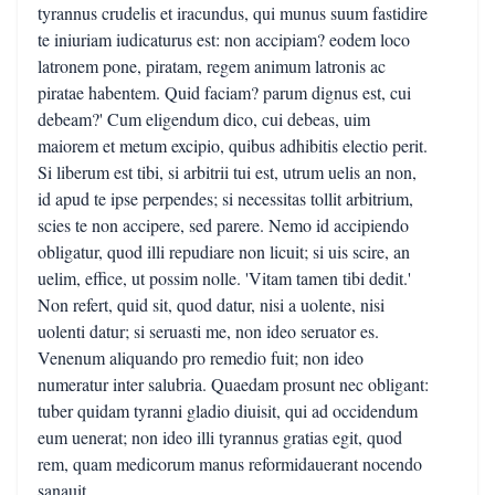
tyrannus crudelis et iracundus, qui munus suum fastidire
te iniuriam iudicaturus est: non accipiam? eodem loco
latronem pone, piratam, regem animum latronis ac
piratae habentem. Quid faciam? parum dignus est, cui
debeam?' Cum eligendum dico, cui debeas, uim
maiorem et metum excipio, quibus adhibitis electio perit.
Si liberum est tibi, si arbitrii tui est, utrum uelis an non,
id apud te ipse perpendes; si necessitas tollit arbitrium,
scies te non accipere, sed parere. Nemo id accipiendo
obligatur, quod illi repudiare non licuit; si uis scire, an
uelim, effice, ut possim nolle. 'Vitam tamen tibi dedit.'
Non refert, quid sit, quod datur, nisi a uolente, nisi
uolenti datur; si seruasti me, non ideo seruator es.
Venenum aliquando pro remedio fuit; non ideo
numeratur inter salubria. Quaedam prosunt nec obligant:
tuber quidam tyranni gladio diuisit, qui ad occidendum
eum uenerat; non ideo illi tyrannus gratias egit, quod
rem, quam medicorum manus reformidauerant nocendo
sanauit.