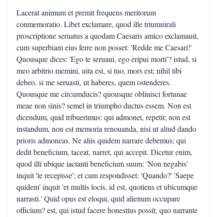
Lacerat animum et premit frequens meritorum
conmemoratio. Libet exclamare, quod ille triumuirali
proscriptione seruatus a quodam Caesaris amico exclamauit,
cum superbiam eius ferre non posset: 'Redde me Caesari!'
Quousque dices: 'Ego te seruaui, ego eripui morti'? istud, si
meo arbitrio memini, uita est, si tuo, mors est; nihil tibi
debeo, si me seruasti, ut haberes, quem ostenderes.
Quousque me circumducis? quousque obliuisci fortunae
meae non sinis? semel in triumpho ductus essem. Non est
dicendum, quid tribuerimus: qui admonet, repetit; non est
instandum, non est memoria renouanda, nisi ut aliud dando
prioris admoneas. Ne aliis quidem narrare debemus; qui
dedit beneficium, taceat, narret, qui accepit. Dicetur enim,
quod illi ubique iactanti beneficium suum: 'Non negabis'
inquit 'te recepisse'; et cum respondisset: 'Quando?' 'Saepe
quidem' inquit 'et multis locis, id est, quotiens et ubicumque
narrasti.' Quid opus est eloqui, quid alienum occupare
officium? est, qui istud facere honestius possit, quo narrante