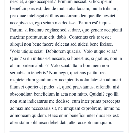
nesciet, a quo acceperit?' Primum nesciat, si hoc ipsum
beneficii pars est; deinde multa alia faciam, multa tribuam,
per quae intellegat et illius auctorem; denique ille nesciet
accepisse se, ego sciam me dedisse. 'Parum est' inquis.
Parum, si fenerare cogitas; sed si dare, quo genere accipienti
maxime profuturum erit, dabis. Contentus eris te teste;
alioqui non bene facere delectat sed uideri bene fecisse.
'Volo utique sciat.' Debitorem quaeris. 'Volo utique sciat.'
Quid? si illi utilius est nescire, si honestius, si gratius, non in
aliam partem abibis? 'Volo sciat.' Ita tu hominem non
seruabis in tenebris? Non nego, quotiens patitur res,
respiciendum gaudium ex accipientis uoluntate; sin adiuuari
illum et oportet et pudet, si, quod praestamus, offendit, nisi
absconditur, beneficium in acta non mitto. Quidni? ego illi
non sum indicaturus me dedisse, cum inter prima praecepta
ac maxime necessaria sit, ne umquam exprobrem, immo ne
admoneam quidem. Haec enim beneficii inter duos lex est:
alter statim obliuisci debet dati, alter accepti numquam.