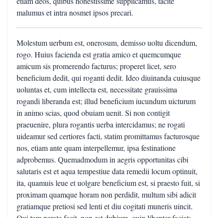
etiam deos, quibus honestissime supplicamus, tacite
malumus et intra nosmet ipsos precari.
Molestum uerbum est, onerosum, demisso uoltu dicendum,
rogo. Huius facienda est gratia amico et quemcumque
amicum sis promerendo facturus; properet licet, sero
beneficium dedit, qui roganti dedit. Ideo diuinanda cuiusque
uoluntas et, cum intellecta est, necessitate grauissima
rogandi liberanda est; illud beneficium iucundum uicturum
in animo scias, quod obuiam uenit. Si non contigit
praeuenire, plura rogantis uerba intercidamus; ne rogati
uideamur sed certiores facti, statim promittamus facturosque
nos, etiam ante quam interpellemur, ipsa festinatione
adprobemus. Quemadmodum in aegris opportunitas cibi
salutaris est et aqua tempestiue data remedii locum optinuit,
ita, quamuis leue et uolgare beneficium est, si praesto fuit, si
proximam quamque horam non perdidit, multum sibi adicit
gratiamque pretiosi sed lenti et diu cogitati muneris uincit.
Qui tam parate facit, non est dubium, quin libenter faciat;