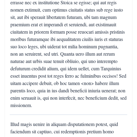
errasse nec ex institutione Stoica se egisse; qui aut regis
nomen extimuit, cum optimus ciuitatis status sub rege iusto
sit, aut ibi sperauit libertatem futuram, ubi tam magnum
praemium erat et imperandi et seruiendi, aut existimauit
ciuitatem in priorem formam posse reuocari amissis pristinis
moribus futuramque ibi aequalitatem ciuilis iuris et staturas
suo loco leges, ubi uiderat tot milia hominum pugnantia,
non an seruirent, sed utri. Quanta uero illum aut rerum
naturae aut urbis suae tenuit obliuio, qui uno interempto
defuturum credidit alium, qui idem uellet, cum Tarquinius
esset inuentus post tot reges ferro ac fulminibus occisos! Sed
uitam accipere debuit, ob hoc tamen <non> habere illum
parentis loco, quia in ius dandi beneficii iniuria uenerat; non
enim seruauit is, qui non interfecit, nec beneficium dedit, sed
missionem.
Illud magis uenire in aliquam disputationem potest, quid
faciendum sit captiuo, cui redemptionis pretium homo