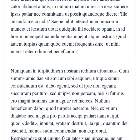
calor abducet a tutis, in nullum malum uires a <me> sumere
ipsas patiar nec conmittam, ut possit quandoque dicere: 'Ille
amando me occidit.' Saepe nihil interest inter amicorum
munera et hostium uota; quidquid illi accidere optant, in id
horum intempestiua indulgentia inpellit atque instruit. Quid
autem turpius quam quod euenit frequentissime, ut nihil
intersit inter odium et beneficium?
Numquam in turpitudinem nostram reditura tribuamus. Cum
summa amicitiae sit amicum sibi aequare, utrique simul
consulendum est: dabo egenti, sed ut ipse non egeam;
succurram perituro, sed ut ipse non peream, nisi si futurus
ero magni hominis aut magnae rei merces. Nullum
beneficium dabo, quod turpiter peterem. Nec exiguum
dilatabo nec magna pro paruis accipi patiar; nam ut qui,
quod <dedit>, inputat, gratiam destruit, ita qui, quantum det,
ostendit, munus suum conmendat, non exprobrat.
Respiciendae sunt cuique facultates suae uiresque, ne aut