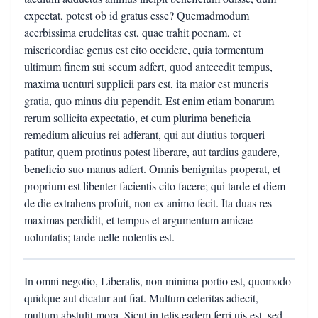
expectat, potest ob id gratus esse? Quemadmodum
acerbissima crudelitas est, quae trahit poenam, et
misericordiae genus est cito occidere, quia tormentum
ultimum finem sui secum adfert, quod antecedit tempus,
maxima uenturi supplicii pars est, ita maior est muneris
gratia, quo minus diu pependit. Est enim etiam bonarum
rerum sollicita expectatio, et cum plurima beneficia
remedium alicuius rei adferant, qui aut diutius torqueri
patitur, quem protinus potest liberare, aut tardius gaudere,
beneficio suo manus adfert. Omnis benignitas properat, et
proprium est libenter facientis cito facere; qui tarde et diem
de die extrahens profuit, non ex animo fecit. Ita duas res
maximas perdidit, et tempus et argumentum amicae
uoluntatis; tarde uelle nolentis est.
In omni negotio, Liberalis, non minima portio est, quomodo
quidque aut dicatur aut fiat. Multum celeritas adiecit,
multum abstulit mora. Sicut in telis eadem ferri uis est, sed