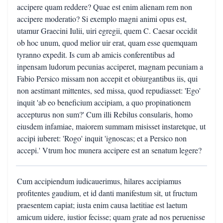
accipere quam reddere? Quae est enim alienam rem non
accipere moderatio? Si exemplo magni animi opus est,
utamur Graecini Iulii, uiri egregii, quem C. Caesar occidit
ob hoc unum, quod melior uir erat, quam esse quemquam
tyranno expedit. Is cum ab amicis conferentibus ad
inpensam ludorum pecunias acciperet, magnam pecuniam a
Fabio Persico missam non accepit et obiurgantibus iis, qui
non aestimant mittentes, sed missa, quod repudiasset: 'Ego'
inquit 'ab eo beneficium accipiam, a quo propinationem
accepturus non sum?' Cum illi Rebilus consularis, homo
eiusdem infamiae, maiorem summam misisset instaretque, ut
accipi iuberet: 'Rogo' inquit 'ignoscas; et a Persico non
accepi.' Vtrum hoc munera accipere est an senatum legere?
Cum accipiendum iudicauerimus, hilares accipiamus
profitentes gaudium, et id danti manifestum sit, ut fructum
praesentem capiat; iusta enim causa laetitiae est laetum
amicum uidere, iustior fecisse; quam grate ad nos peruenisse