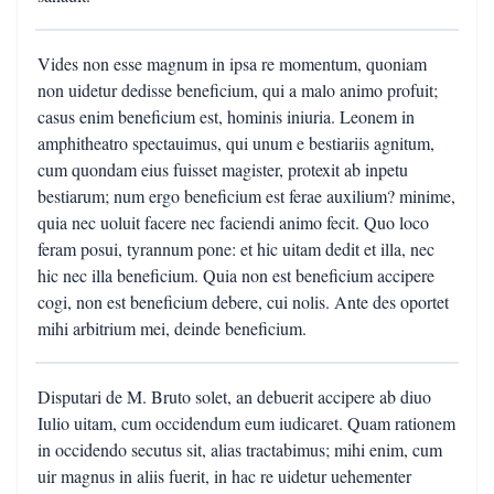
Vides non esse magnum in ipsa re momentum, quoniam
non uidetur dedisse beneficium, qui a malo animo profuit;
casus enim beneficium est, hominis iniuria. Leonem in
amphitheatro spectauimus, qui unum e bestiariis agnitum,
cum quondam eius fuisset magister, protexit ab inpetu
bestiarum; num ergo beneficium est ferae auxilium? minime,
quia nec uoluit facere nec faciendi animo fecit. Quo loco
feram posui, tyrannum pone: et hic uitam dedit et illa, nec
hic nec illa beneficium. Quia non est beneficium accipere
cogi, non est beneficium debere, cui nolis. Ante des oportet
mihi arbitrium mei, deinde beneficium.
Disputari de M. Bruto solet, an debuerit accipere ab diuo
Iulio uitam, cum occidendum eum iudicaret. Quam rationem
in occidendo secutus sit, alias tractabimus; mihi enim, cum
uir magnus in aliis fuerit, in hac re uidetur uehementer