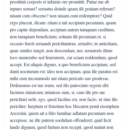
prostituti corporis et infamis ore promittit. Patiar me ab
inpuro seruari? seruatus deinde quam illi gratiam referam?
uiuam cum obsceno? non uiuam cum redemptore? Quid
ergo placeat, dicam: etiam a tali accipiam pecuniam, quam
pro capite dependam, accipiam autem tamquam creditum,
non tamquam beneficium; soluam illi pecuniam et, si
occasio fuerit seruandi periclitantem, seruabo; in amicitiam,
quae similes iungit, non descendam, nec seruatoris illum
loco numerabo sed feneratoris, cui sciam reddendum, quod
accepi. Est aliquis dignus, a quo beneficium accipiam, sed
danti nociturum est; ideo non accipiam, quia ille paratus est
mihi cum incommodo aut etiam periculo suo prodesse.
Defensurus est me reum, sed illo patrocinio regem sibi
facturus inimicum; inimicus sum, si, cum ille pro me
periclitari uelit, ego, quod facilius est, non facio, ut sine illo
pericliter. Ineptum et friuolum hoc Hecaton ponit exemplum
Arcesilai, quem ait a filio familiae adlatam pecuniam non
accepisse, ne ille patrem sordidum offenderet; quid fecit
laude dignum, quod furtum non recepit, quod maluit non