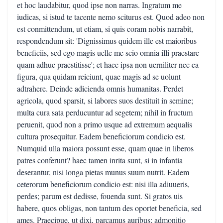
et hoc laudabitur, quod ipse non narras. Ingratum me
iudicas, si istud te tacente nemo sciturus est. Quod adeo non
est conmittendum, ut etiam, si quis coram nobis narrabit,
respondendum sit: 'Dignissimus quidem ille est maioribus
beneficiis, sed ego magis uelle me scio omnia illi praestare
quam adhuc praestitisse'; et haec ipsa non uerniliter nec ea
figura, qua quidam reiciunt, quae magis ad se uolunt
adtrahere. Deinde adicienda omnis humanitas. Perdet
agricola, quod sparsit, si labores suos destituit in semine;
multa cura sata perducuntur ad segetem; nihil in fructum
peruenit, quod non a primo usque ad extremum aequalis
cultura prosequitur. Eadem beneficiorum condicio est.
Numquid ulla maiora possunt esse, quam quae in liberos
patres conferunt? haec tamen inrita sunt, si in infantia
deserantur, nisi longa pietas munus suum nutrit. Eadem
ceterorum beneficiorum condicio est: nisi illa adiuueris,
perdes; parum est dedisse, fouenda sunt. Si gratos uis
habere, quos obligas, non tantum des oportet beneficia, sed
ames. Praecipue, ut dixi, parcamus auribus; admonitio