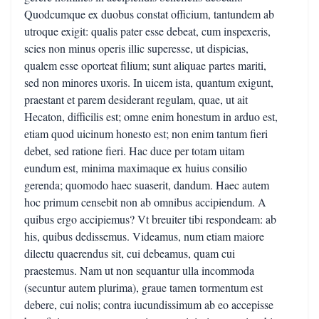
Quodcumque ex duobus constat officium, tantundem ab
utroque exigit: qualis pater esse debeat, cum inspexeris,
scies non minus operis illic superesse, ut dispicias,
qualem esse oporteat filium; sunt aliquae partes mariti,
sed non minores uxoris. In uicem ista, quantum exigunt,
praestant et parem desiderant regulam, quae, ut ait
Hecaton, difficilis est; omne enim honestum in arduo est,
etiam quod uicinum honesto est; non enim tantum fieri
debet, sed ratione fieri. Hac duce per totam uitam
eundum est, minima maximaque ex huius consilio
gerenda; quomodo haec suaserit, dandum. Haec autem
hoc primum censebit non ab omnibus accipiendum. A
quibus ergo accipiemus? Vt breuiter tibi respondeam: ab
his, quibus dedissemus. Videamus, num etiam maiore
dilectu quaerendus sit, cui debeamus, quam cui
praestemus. Nam ut non sequantur ulla incommoda
(secuntur autem plurima), graue tamen tormentum est
debere, cui nolis; contra iucundissimum ab eo accepisse