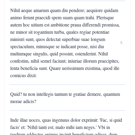
Nihil aeque amarum quam diu pendere; aequiore quidam
animo ferunt praecidi spem suam quam trahi. Plerisque
autem hoc uitium est ambitione praua differendi promissa,
ne minor sit rogantium turba, quales regiae potentiae
ministri sunt, quos delectat superbiae suae longum
5
spectaculum, minusque se iudicant posse, nisi diu
multumque singulis, quid possint, ostenderint. Nihil
confestim, nihil semel faciunt; iniuriae illorum praecipites,
lenta beneficia sunt. Quare uerissimum existima, quod ille
comicus dixit:
Quid? tu non intellegis tantum te gratiae demere, quantum
morae adicis?
Inde illae uoces, quas ingenuus dolor exprimit: 'Fac, si quid
facis' et: 'Nihil tanti est; malo mihi iam neges.' Vbi in
taedium adductus animus incipit beneficium odisse, dum