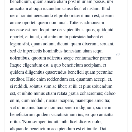
beneficium, quem amare etiam post iniuriam possis, ubi
amicitiam alioqui iucundam causa fecit et iustam. Illud
uero homini uerecundo et probo miserrimum est, si eum
amare oportet, quem non iuuat. Totiens admoneam
necesse est non loqui me de sapientibus, quos, quidquid
oportet, et iuuat, qui animum in potestate habent et
legem sibi, quam uolunt, dicunt, quam dixerunt, seruant,
sed de inperfectis hominibus honestam uiam sequi
20
uolentibus, quorum adfectus saepe contumaciter parent.
Itaque eligendum est, a quo beneficium accipiam; et
quidem diligentius quaerendus beneficii quam pecuniae
creditor. Huic enim reddendum est, quantum accepi, et,
si reddidi, solutus sum ac liber; at illi et plus soluendum
est, et nihilo minus etiam relata gratia cohaeremus; debeo
enim, cum reddidi, rursus incipere, manetque amicitia;
<et ut in amicitiam> non reciperem indignum, sic ne in
beneficiorum quidem sacratissimum ius, ex quo amicitia
oritur. 'Non semper' inquit 'mihi licet dicere: nolo;
aliquando beneficium accipiendum est et inuito. Dat