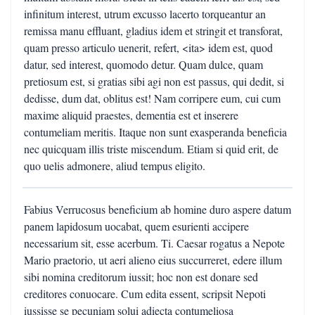
infinitum interest, utrum excusso lacerto torqueantur an
remissa manu effluant, gladius idem et stringit et transforat,
quam presso articulo uenerit, refert, <ita> idem est, quod
datur, sed interest, quomodo detur. Quam dulce, quam
pretiosum est, si gratias sibi agi non est passus, qui dedit, si
dedisse, dum dat, oblitus est! Nam corripere eum, cui cum
maxime aliquid praestes, dementia est et inserere
contumeliam meritis. Itaque non sunt exasperanda beneficia
nec quicquam illis triste miscendum. Etiam si quid erit, de
quo uelis admonere, aliud tempus eligito.
Fabius Verrucosus beneficium ab homine duro aspere datum
panem lapidosum uocabat, quem esurienti accipere
necessarium sit, esse acerbum. Ti. Caesar rogatus a Nepote
Mario praetorio, ut aeri alieno eius succurreret, edere illum
sibi nomina creditorum iussit; hoc non est donare sed
creditores conuocare. Cum edita essent, scripsit Nepoti
iussisse se pecuniam solui adiecta contumeliosa