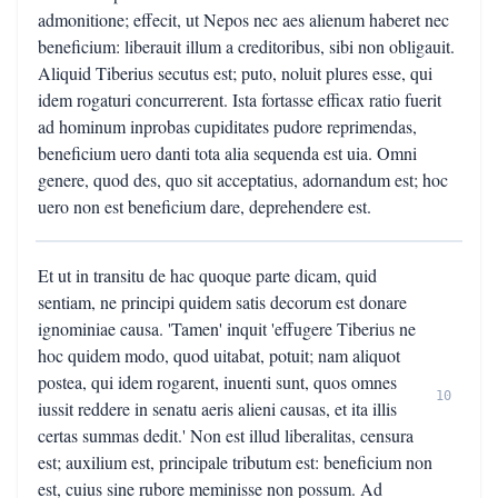
admonitione; effecit, ut Nepos nec aes alienum haberet nec
beneficium: liberauit illum a creditoribus, sibi non obligauit.
Aliquid Tiberius secutus est; puto, noluit plures esse, qui
idem rogaturi concurrerent. Ista fortasse efficax ratio fuerit
ad hominum inprobas cupiditates pudore reprimendas,
beneficium uero danti tota alia sequenda est uia. Omni
genere, quod des, quo sit acceptatius, adornandum est; hoc
uero non est beneficium dare, deprehendere est.
Et ut in transitu de hac quoque parte dicam, quid
sentiam, ne principi quidem satis decorum est donare
ignominiae causa. 'Tamen' inquit 'effugere Tiberius ne
hoc quidem modo, quod uitabat, potuit; nam aliquot
postea, qui idem rogarent, inuenti sunt, quos omnes
10
iussit reddere in senatu aeris alieni causas, et ita illis
certas summas dedit.' Non est illud liberalitas, censura
est; auxilium est, principale tributum est: beneficium non
est, cuius sine rubore meminisse non possum. Ad