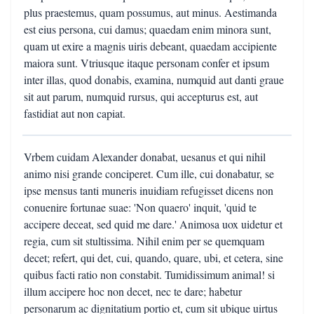
plus praestemus, quam possumus, aut minus. Aestimanda
est eius persona, cui damus; quaedam enim minora sunt,
quam ut exire a magnis uiris debeant, quaedam accipiente
maiora sunt. Vtriusque itaque personam confer et ipsum
inter illas, quod donabis, examina, numquid aut danti graue
sit aut parum, numquid rursus, qui accepturus est, aut
fastidiat aut non capiat.
Vrbem cuidam Alexander donabat, uesanus et qui nihil
animo nisi grande conciperet. Cum ille, cui donabatur, se
ipse mensus tanti muneris inuidiam refugisset dicens non
conuenire fortunae suae: 'Non quaero' inquit, 'quid te
accipere deceat, sed quid me dare.' Animosa uox uidetur et
regia, cum sit stultissima. Nihil enim per se quemquam
decet; refert, qui det, cui, quando, quare, ubi, et cetera, sine
quibus facti ratio non constabit. Tumidissimum animal! si
illum accipere hoc non decet, nec te dare; habetur
personarum ac dignitatium portio et, cum sit ubique uirtus