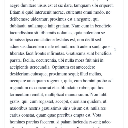
aegre dimittere uisus est et sic dare, tamquam sibi eriperet.
Etiam si quid interuenit morae, euitemus omni modo, ne
deliberasse uideamur; proximus est a negante, qui
dubitauit, nullamque iniit gratiam. Nam cum in beneficio
iucundissima sit tribuentis uoluntas, quia nolentem se
tribuisse ipsa cunctatione testatus est, non dedit sed
aduersus ducentem male retinuit; multi autem sunt, quos
1
liberales facit frontis infirmitas. Gratissima sunt beneficia
parata, facilia, occurrentia, ubi nulla mora fuit nisi in
accipientis uerecundia. Optimum est antecedere
desiderium cuiusque, proximum sequi; illud melius,
occupare ante quam rogemur, quia, cum homini probo ad
rogandum os concurrat et subfundatur rubor, qui hoc
tormentum remittit, multiplicat munus suum. Non tulit
gratis, qui, cum rogasset, accepit, quoniam quidem, ut
maioribus nostris grauissimis uiris uisum est, nulla res
carius constat, quam quae precibus empta est. Vota
homines parcius facerent, si palam facienda essent; adeo