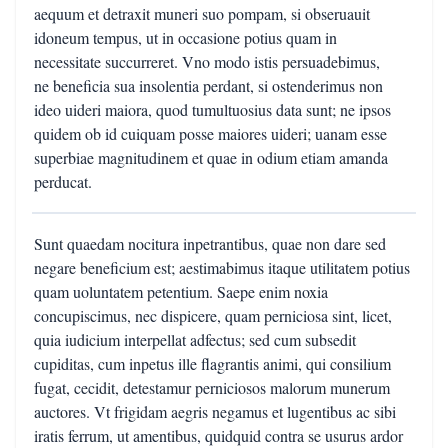
aequum et detraxit muneri suo pompam, si obseruauit
idoneum tempus, ut in occasione potius quam in
necessitate succurreret. Vno modo istis persuadebimus,
ne beneficia sua insolentia perdant, si ostenderimus non
ideo uideri maiora, quod tumultuosius data sunt; ne ipsos
quidem ob id cuiquam posse maiores uideri; uanam esse
superbiae magnitudinem et quae in odium etiam amanda
perducat.
Sunt quaedam nocitura inpetrantibus, quae non dare sed
negare beneficium est; aestimabimus itaque utilitatem potius
quam uoluntatem petentium. Saepe enim noxia
concupiscimus, nec dispicere, quam perniciosa sint, licet,
quia iudicium interpellat adfectus; sed cum subsedit
cupiditas, cum inpetus ille flagrantis animi, qui consilium
fugat, cecidit, detestamur perniciosos malorum munerum
auctores. Vt frigidam aegris negamus et lugentibus ac sibi
iratis ferrum, ut amentibus, quidquid contra se usurus ardor