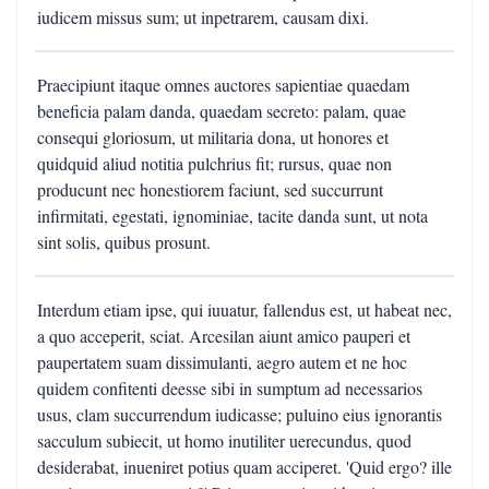
iudicem missus sum; ut inpetrarem, causam dixi.
Praecipiunt itaque omnes auctores sapientiae quaedam
beneficia palam danda, quaedam secreto: palam, quae
consequi gloriosum, ut militaria dona, ut honores et
quidquid aliud notitia pulchrius fit; rursus, quae non
producunt nec honestiorem faciunt, sed succurrunt
infirmitati, egestati, ignominiae, tacite danda sunt, ut nota
sint solis, quibus prosunt.
Interdum etiam ipse, qui iuuatur, fallendus est, ut habeat nec,
a quo acceperit, sciat. Arcesilan aiunt amico pauperi et
paupertatem suam dissimulanti, aegro autem et ne hoc
quidem confitenti deesse sibi in sumptum ad necessarios
usus, clam succurrendum iudicasse; puluino eius ignorantis
sacculum subiecit, ut homo inutiliter uerecundus, quod
desiderabat, inueniret potius quam acciperet. 'Quid ergo? ille