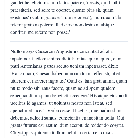
gaudet beneficium suum latius patere); 'nescis, quid mihi
praestiteris, sed scire te oportet, quanto plus sit, quam
existimas' (statim gratus est, qui se onerat); 'numquam tibi
referre gratiam potero; illud certe non desinam ubique
confiteri me referre non posse.'
Nullo magis Caesarem Augustum demeruit et ad alia
inpetranda facilem sibi reddidit Furnius, quam quod, cum
patri Antonianas partes secuto ueniam inpetrasset, dixit:
'Hanc unam, Caesar, habeo iniuriam tuam: effecisti, ut et
uiuerem et morerer ingratus.' Quid est tam grati animi, quam
nullo modo sibi satis facere, quam ne ad spem quidem
exaequandi umquam beneficii accedere? His atque eiusmodi
uocibus id agamus, ut uoluntas nostra non lateat, sed
aperiatur et luceat. Verba cessent licet: si, quemadmodum
debemus, adfecti sumus, conscientia eminebit in uoltu. Qui
gratus futurus est, statim, dum accipit, de reddendo cogitet.
Chrysippus quidem ait illum uelut in certamen cursus