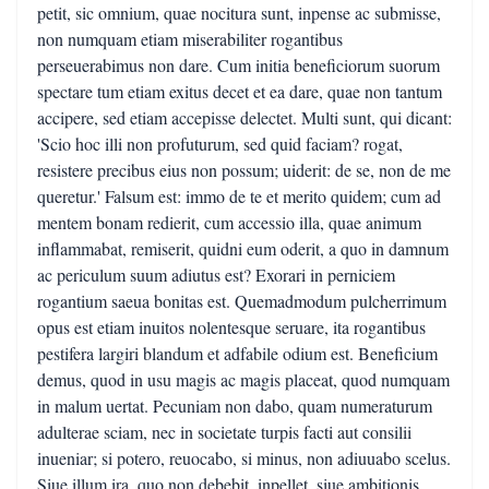
petit, sic omnium, quae nocitura sunt, inpense ac submisse,
non numquam etiam miserabiliter rogantibus
perseuerabimus non dare. Cum initia beneficiorum suorum
spectare tum etiam exitus decet et ea dare, quae non tantum
accipere, sed etiam accepisse delectet. Multi sunt, qui dicant:
'Scio hoc illi non profuturum, sed quid faciam? rogat,
resistere precibus eius non possum; uiderit: de se, non de me
queretur.' Falsum est: immo de te et merito quidem; cum ad
mentem bonam redierit, cum accessio illa, quae animum
inflammabat, remiserit, quidni eum oderit, a quo in damnum
ac periculum suum adiutus est? Exorari in perniciem
rogantium saeua bonitas est. Quemadmodum pulcherrimum
opus est etiam inuitos nolentesque seruare, ita rogantibus
pestifera largiri blandum et adfabile odium est. Beneficium
demus, quod in usu magis ac magis placeat, quod numquam
in malum uertat. Pecuniam non dabo, quam numeraturum
adulterae sciam, nec in societate turpis facti aut consilii
inueniar; si potero, reuocabo, si minus, non adiuuabo scelus.
Siue illum ira, quo non debebit, inpellet, siue ambitionis