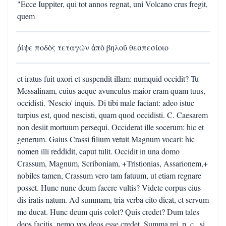
"Ecce Iuppiter, qui tot annos regnat, uni Volcano crus fregit,
quem
ῥίψε ποδὸς τεταγὼν ἀπὸ βηλοῦ θεσπεσίοιο
et iratus fuit uxori et suspendit illam: numquid occidit? Tu
Messalinam, cuius aeque avunculus maior eram quam tuus,
occidisti. 'Nescio' inquis. Di tibi male faciant: adeo istuc
turpius est, quod nescisti, quam quod occidisti. C. Caesarem
non desiit mortuum persequi. Occiderat ille socerum: hic et
generum. Gaius Crassi filium vetuit Magnum vocari: hic
nomen illi reddidit, caput tulit. Occidit in una domo
Crassum, Magnum, Scriboniam, +Tristionias, Assarionem,+
nobiles tamen, Crassum vero tam fatuum, ut etiam regnare
posset. Hunc nunc deum facere vultis? Videte corpus eius
dis iratis natum. Ad summam, tria verba cito dicat, et servum
me ducat. Hunc deum quis colet? Quis credet? Dum tales
deos facitis, nemo vos deos esse credet. Summa rei, p. c., si