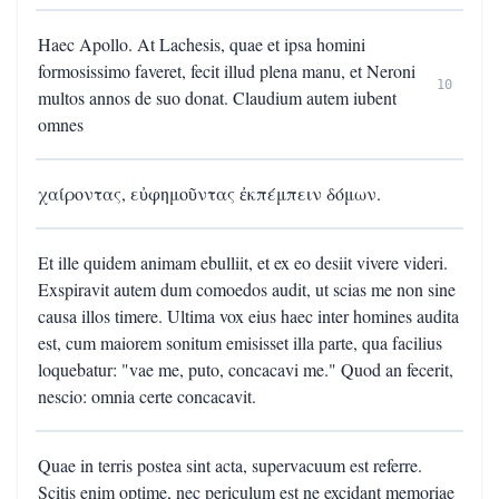
Haec Apollo. At Lachesis, quae et ipsa homini
formosissimo faveret, fecit illud plena manu, et Neroni
10
multos annos de suo donat. Claudium autem iubent
omnes
χαίροντας, εὐφημοῦντας ἐκπέμπειν δόμων.
Et ille quidem animam ebulliit, et ex eo desiit vivere videri.
Exspiravit autem dum comoedos audit, ut scias me non sine
causa illos timere. Ultima vox eius haec inter homines audita
est, cum maiorem sonitum emisisset illa parte, qua facilius
loquebatur: "vae me, puto, concacavi me." Quod an fecerit,
nescio: omnia certe concacavit.
Quae in terris postea sint acta, supervacuum est referre.
Scitis enim optime, nec periculum est ne excidant memoriae