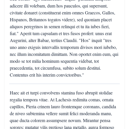
adicere illi volebam, dum hos pauculos, qui supersunt,
civitate donaret (constituerat enim omnes Graecos, Gallos,
Hispanos, Britannos togatos videre), sed quoniam placet
aliquos peregrinos in semen relinqui et tu ita iubes fieri,
fiat." Aperit tum capsulam et tres fusos profert: unus erat
Augurini, alter Babae, tertius Claudii. "Hos" inquit "tres
uno anno exiguis intervallis temporum divisos mori iubebo,
nec illum incomitatum dimittam. Non oportet enim eum, qui
modo se tot milia hominum sequentia videbat, tot
praecedentia, tot circumfusa, subito solum destitui.
Contentus erit his interim convictoribus."
Haec ait et turpi convolvens stamina fuso abrupit stolidae
regalia tempora vitae. At Lachesis redimita comas, ornata
capillos, Pieria crinem lauro frontemque coronans, candida
de niveo subtemina vellere sumit felici moderanda manu,
quae ducta colorem assumpsere novum. Mirantur pensa
sorores: mutatur vilis pretioso lana metallo, aurea formoso