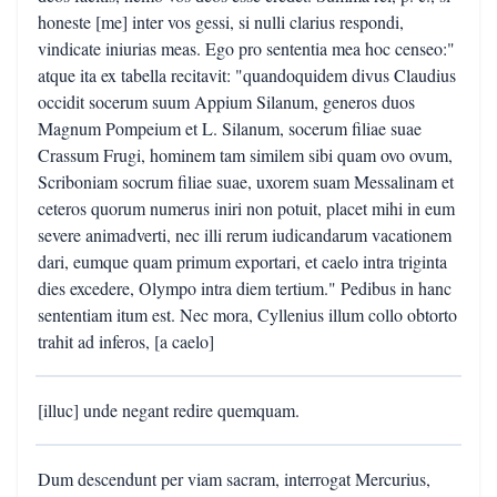
honeste [me] inter vos gessi, si nulli clarius respondi,
vindicate iniurias meas. Ego pro sententia mea hoc censeo:"
atque ita ex tabella recitavit: "quandoquidem divus Claudius
occidit socerum suum Appium Silanum, generos duos
Magnum Pompeium et L. Silanum, socerum filiae suae
Crassum Frugi, hominem tam similem sibi quam ovo ovum,
Scriboniam socrum filiae suae, uxorem suam Messalinam et
ceteros quorum numerus iniri non potuit, placet mihi in eum
severe animadverti, nec illi rerum iudicandarum vacationem
dari, eumque quam primum exportari, et caelo intra triginta
dies excedere, Olympo intra diem tertium." Pedibus in hanc
sententiam itum est. Nec mora, Cyllenius illum collo obtorto
trahit ad inferos, [a caelo]
[illuc] unde negant redire quemquam.
Dum descendunt per viam sacram, interrogat Mercurius,