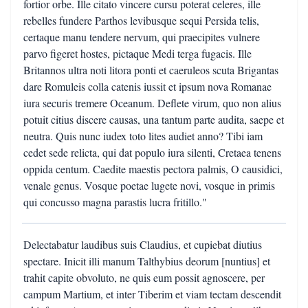
fortior orbe. Ille citato vincere cursu poterat celeres, ille
rebelles fundere Parthos levibusque sequi Persida telis,
certaque manu tendere nervum, qui praecipites vulnere
parvo figeret hostes, pictaque Medi terga fugacis. Ille
Britannos ultra noti litora ponti et caeruleos scuta Brigantas
dare Romuleis colla catenis iussit et ipsum nova Romanae
iura securis tremere Oceanum. Deflete virum, quo non alius
potuit citius discere causas, una tantum parte audita, saepe et
neutra. Quis nunc iudex toto lites audiet anno? Tibi iam
cedet sede relicta, qui dat populo iura silenti, Cretaea tenens
oppida centum. Caedite maestis pectora palmis, O causidici,
venale genus. Vosque poetae lugete novi, vosque in primis
qui concusso magna parastis lucra fritillo."
Delectabatur laudibus suis Claudius, et cupiebat diutius
spectare. Inicit illi manum Talthybius deorum [nuntius] et
trahit capite obvoluto, ne quis eum possit agnoscere, per
campum Martium, et inter Tiberim et viam tectam descendit