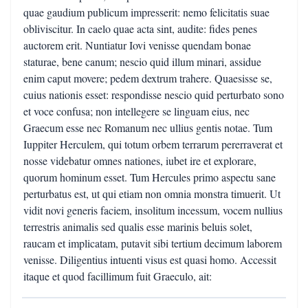
quae gaudium publicum impresserit: nemo felicitatis suae
obliviscitur. In caelo quae acta sint, audite: fides penes
auctorem erit. Nuntiatur Iovi venisse quendam bonae
staturae, bene canum; nescio quid illum minari, assidue
enim caput movere; pedem dextrum trahere. Quaesisse se,
cuius nationis esset: respondisse nescio quid perturbato sono
et voce confusa; non intellegere se linguam eius, nec
Graecum esse nec Romanum nec ullius gentis notae. Tum
Iuppiter Herculem, qui totum orbem terrarum pererraverat et
nosse videbatur omnes nationes, iubet ire et explorare,
quorum hominum esset. Tum Hercules primo aspectu sane
perturbatus est, ut qui etiam non omnia monstra timuerit. Ut
vidit novi generis faciem, insolitum incessum, vocem nullius
terrestris animalis sed qualis esse marinis beluis solet,
raucam et implicatam, putavit sibi tertium decimum laborem
venisse. Diligentius intuenti visus est quasi homo. Accessit
itaque et quod facillimum fuit Graeculo, ait: