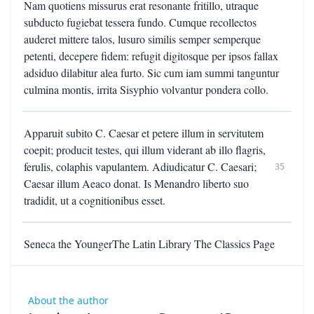
Nam quotiens missurus erat resonante fritillo, utraque
subducto fugiebat tessera fundo. Cumque recollectos
auderet mittere talos, lusuro similis semper semperque
petenti, decepere fidem: refugit digitosque per ipsos fallax
adsiduo dilabitur alea furto. Sic cum iam summi tanguntur
culmina montis, irrita Sisyphio volvantur pondera collo.
Apparuit subito C. Caesar et petere illum in servitutem
coepit; producit testes, qui illum viderant ab illo flagris,
ferulis, colaphis vapulantem. Adiudicatur C. Caesari;
35
Caesar illum Aeaco donat. Is Menandro liberto suo
tradidit, ut a cognitionibus esset.
Seneca the YoungerThe Latin Library The Classics Page
About the author