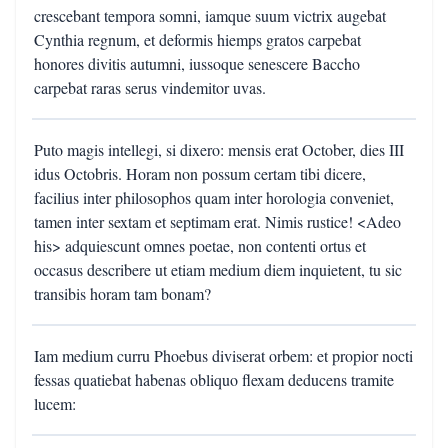
crescebant tempora somni, iamque suum victrix augebat
Cynthia regnum, et deformis hiemps gratos carpebat
honores divitis autumni, iussoque senescere Baccho
carpebat raras serus vindemitor uvas.
Puto magis intellegi, si dixero: mensis erat October, dies III
idus Octobris. Horam non possum certam tibi dicere,
facilius inter philosophos quam inter horologia conveniet,
tamen inter sextam et septimam erat. Nimis rustice! <Adeo
his> adquiescunt omnes poetae, non contenti ortus et
occasus describere ut etiam medium diem inquietent, tu sic
transibis horam tam bonam?
Iam medium curru Phoebus diviserat orbem: et propior nocti
fessas quatiebat habenas obliquo flexam deducens tramite
lucem: