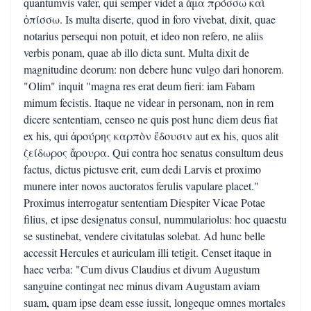
quantumvis vafer, qui semper videt a ἅμα πρόσσω καὶ
ὀπίσσω. Is multa diserte, quod in foro vivebat, dixit, quae
notarius persequi non potuit, et ideo non refero, ne aliis
verbis ponam, quae ab illo dicta sunt. Multa dixit de
magnitudine deorum: non debere hunc vulgo dari honorem.
"Olim" inquit "magna res erat deum fieri: iam Fabam
mimum fecistis. Itaque ne videar in personam, non in rem
dicere sententiam, censeo ne quis post hunc diem deus fiat
ex his, qui ἀρούρης καρπὸν ἔδουσιν aut ex his, quos alit
ζείδωρος ἄρουρα. Qui contra hoc senatus consultum deus
factus, dictus pictusve erit, eum dedi Larvis et proximo
munere inter novos auctoratos ferulis vapulare placet."
Proximus interrogatur sententiam Diespiter Vicae Potae
filius, et ipse designatus consul, nummulariolus: hoc quaestu
se sustinebat, vendere civitatulas solebat. Ad hunc belle
accessit Hercules et auriculam illi tetigit. Censet itaque in
haec verba: "Cum divus Claudius et divum Augustum
sanguine contingat nec minus divam Augustam aviam
suam, quam ipse deam esse iussit, longeque omnes mortales