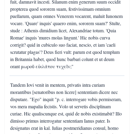
fuit, damnavit incesti. Silanum enim generum suum occidit
propterea quod sororem suam, festivissimam omnium
puellarum, quam omnes Venerem vocarent, maluit Iunonem
vocare. 'Quare' inquis' quaero enim, sororem suam?' Stulte,
stude : Athenis dimidium licet, Alexandriae totum. 'Quia
Romae' inquis 'mures molas lingunt.' Hic nobis curva
corrigit? quid in cubiculo suo faciat, nescio, et iam 'caeli
scrutatur plagas'? Deus fieri vult: parum est quod templum
in Britannia habet, quod hunc barbari colunt et ut deum
orant μωροῦ εὐιλὰτου τυχεῖν;"
Tandem Iovi venit in mentem, privatis intra curiam
morantibus [senatoribus non licere] sententiam dicere nec
disputare. "Ego" inquit "p. c. interrogare vobis permiseram,
vos mera mapalia fecistis. Volo ut servetis disciplinam
curiae. Hic qualiscunque est, quid de nobis existimabit? Illo
dimisso primus interrogatur sententiam Ianus pater. Is
designatus erat in kal. Iulias postmeridianus consul, homo