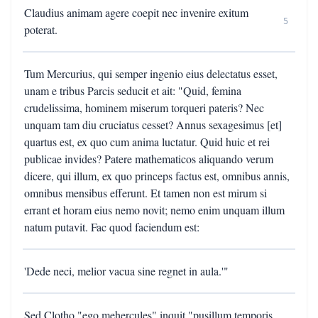
Claudius animam agere coepit nec invenire exitum
5
poterat.
Tum Mercurius, qui semper ingenio eius delectatus esset,
unam e tribus Parcis seducit et ait: "Quid, femina
crudelissima, hominem miserum torqueri pateris? Nec
unquam tam diu cruciatus cesset? Annus sexagesimus [et]
quartus est, ex quo cum anima luctatur. Quid huic et rei
publicae invides? Patere mathematicos aliquando verum
dicere, qui illum, ex quo princeps factus est, omnibus annis,
omnibus mensibus efferunt. Et tamen non est mirum si
errant et horam eius nemo novit; nemo enim unquam illum
natum putavit. Fac quod faciendum est:
'Dede neci, melior vacua sine regnet in aula.'"
Sed Clotho "ego mehercules" inquit "pusillum temporis