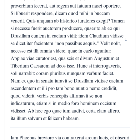
proverbium fecerat, aut regem aut fatuum nasci oportere.
Si libuerit respondere, dicam quod mihi in buccam
venerit. Quis unquam ab historico iuratores exegit? Tamen
si necesse fuerit auctorem producere, quaerito ab eo qui
Drusillam euntem in caelum vidit: idem Claudium vidisse
1
se dicet iter facientem "non passibus aequis." Velit nolit,
necesse est illi omnia videre, quae in caelo aguntur:
Appiae viae curator est, qua scis et divum Augustum et
Tiberium Caesarem ad deos isse. Hunc si interrogaveris,
soli narrabit: coram pluribus nunquam verbum faciet.
Nam ex quo in senatu iuravit se Drusillam vidisse caelum
ascendentem et illi pro tam bono nuntio nemo credidit,
quod viderit, verbis conceptis affirmavit se non
indicaturum, etiam si in medio foro hominem occisum
vidisset. Ab hoc ego quae tum audivi, certa clara affero,
ita illum salvum et felicem habeam.
Iam Phoebus breviore via contraxerat arcum lucis, et obscuri