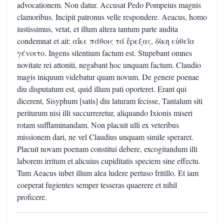
advocationem. Non datur. Accusat Pedo Pompeius magnis
clamoribus. Incipit patronus velle respondere. Aeacus, homo
iustissimus, vetat, et illum altera tantum parte audita
condemnat et ait: αἴκε πάθοις τά ἔρεξας, δίκη εὐθεῖα
γένοιτο. Ingens silentium factum est. Stupebant omnes
novitate rei attoniti, negabant hoc unquam factum. Claudio
magis iniquum videbatur quam novum. De genere poenae
diu disputatum est, quid illum pati oporteret. Erant qui
dicerent, Sisyphum [satis] diu laturam fecisse, Tantalum siti
periturum nisi illi succurreretur, aliquando Ixionis miseri
rotam sufflaminandam. Non placuit ulli ex veteribus
missionem dari, ne vel Claudius unquam simile speraret.
Placuit novam poenam constitui debere, excogitandum illi
laborem irritum et alicuius cupiditatis speciem sine effectu.
Tum Aeacus iubet illum alea ludere pertuso fritillo. Et iam
coeperat fugientes semper tesseras quaerere et nihil
proficere.