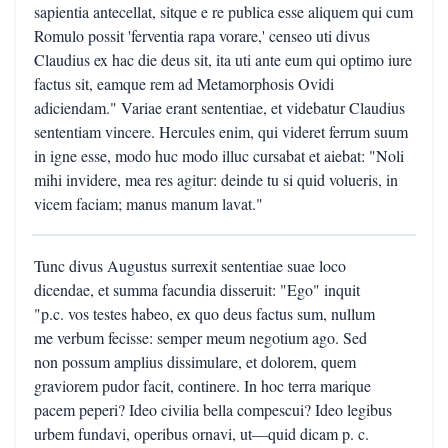
sapientia antecellat, sitque e re publica esse aliquem qui cum
Romulo possit 'ferventia rapa vorare,' censeo uti divus
Claudius ex hac die deus sit, ita uti ante eum qui optimo iure
factus sit, eamque rem ad Metamorphosis Ovidi
adiciendam." Variae erant sententiae, et videbatur Claudius
sententiam vincere. Hercules enim, qui videret ferrum suum
in igne esse, modo huc modo illuc cursabat et aiebat: "Noli
mihi invidere, mea res agitur: deinde tu si quid volueris, in
vicem faciam; manus manum lavat."
Tunc divus Augustus surrexit sententiae suae loco
dicendae, et summa facundia disseruit: "Ego" inquit
"p.c. vos testes habeo, ex quo deus factus sum, nullum
me verbum fecisse: semper meum negotium ago. Sed
non possum amplius dissimulare, et dolorem, quem
graviorem pudor facit, continere. In hoc terra marique
pacem peperi? Ideo civilia bella compescui? Ideo legibus
urbem fundavi, operibus ornavi, ut—quid dicam p. c.