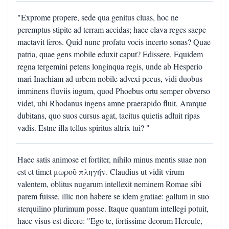
"Exprome propere, sede qua genitus cluas, hoc ne
peremptus stipite ad terram accidas; haec clava reges saepe
mactavit feros. Quid nunc profatu vocis incerto sonas? Quae
patria, quae gens mobile eduxit caput? Edissere. Equidem
regna tergemini petens longinqua regis, unde ab Hesperio
mari Inachiam ad urbem nobile advexi pecus, vidi duobus
imminens fluviis iugum, quod Phoebus ortu semper obverso
videt, ubi Rhodanus ingens amne praerapido fluit, Ararque
dubitans, quo suos cursus agat, tacitus quietis adluit ripas
vadis. Estne illa tellus spiritus altrix tui? "
Haec satis animose et fortiter, nihilo minus mentis suae non
est et timet μωροῦ πληγήν. Claudius ut vidit virum
valentem, oblitus nugarum intellexit neminem Romae sibi
parem fuisse, illic non habere se idem gratiae: gallum in suo
sterquilino plurimum posse. Itaque quantum intellegi potuit,
haec visus est dicere: "Ego te, fortissime deorum Hercule,