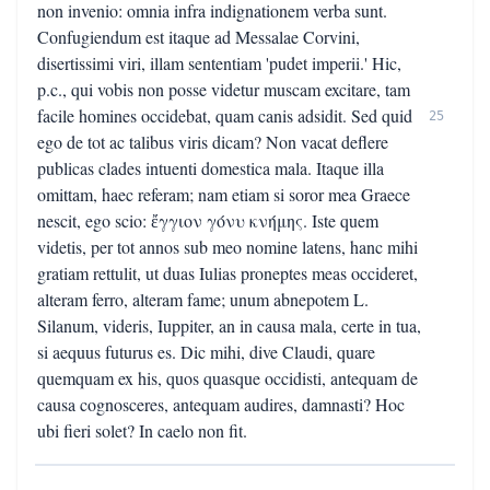
non invenio: omnia infra indignationem verba sunt.
Confugiendum est itaque ad Messalae Corvini,
disertissimi viri, illam sententiam 'pudet imperii.' Hic,
p.c., qui vobis non posse videtur muscam excitare, tam
facile homines occidebat, quam canis adsidit. Sed quid
25
ego de tot ac talibus viris dicam? Non vacat deflere
publicas clades intuenti domestica mala. Itaque illa
omittam, haec referam; nam etiam si soror mea Graece
nescit, ego scio: ἔγγιον γόνυ κνήμης. Iste quem
videtis, per tot annos sub meo nomine latens, hanc mihi
gratiam rettulit, ut duas Iulias proneptes meas occideret,
alteram ferro, alteram fame; unum abnepotem L.
Silanum, videris, Iuppiter, an in causa mala, certe in tua,
si aequus futurus es. Dic mihi, dive Claudi, quare
quemquam ex his, quos quasque occidisti, antequam de
causa cognosceres, antequam audires, damnasti? Hoc
ubi fieri solet? In caelo non fit.