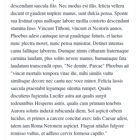
descendunt saecula filo. Nec modus est illis, felicia vellera
ducunt et gaudent implere manus, sunt dulcia pensa. Sponte
sua festinat opus nulloque labore mollia contorto descendunt
stamina fuso. Vincunt Tithoni, vincunt et Nestoris annos.
Phoebus adest cantuque iuvat gaudetque futuris, et laetus
nunc plectra movet, nunc pensa ministrat. Detinet intentas
cantu fallitque laborem. Dumque nimis citharam fraternaque
carmina laudant, plus solito nevere manus, humanaque fata
laudatum transcendit opus. "Ne demite, Parcae" Phoebus ait
"vincat mortalis tempora vitae ille, mihi similis vultu
similisque decore nec cantu nec voce minor. Felicia lassis
saecula praestabit legumque silentia rumpet. Qualis
discutiens fugientia Lucifer astra aut qualis surgit
redeuntibus Hesperus astris, qualis cum primum tenebris
Aurora solutis induxit rubicunda diem, Sol aspicit orbem
lucidus, et primos a carcere concitat axes: talis Caesar adest,
talem iam Roma Neronem aspiciet. Flagrat nitidus fulgore
remisso vultus, et adfuso cervix formosa capillo."