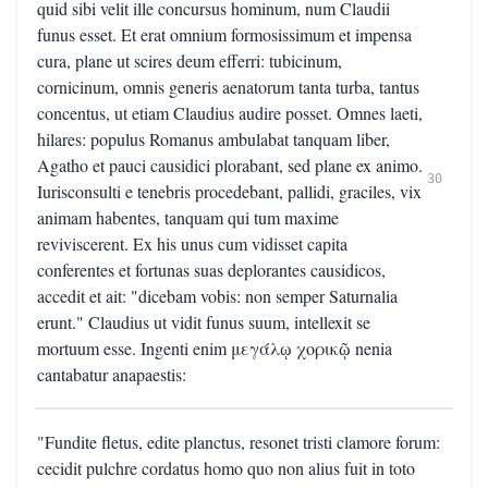
quid sibi velit ille concursus hominum, num Claudii
funus esset. Et erat omnium formosissimum et impensa
cura, plane ut scires deum efferri: tubicinum,
cornicinum, omnis generis aenatorum tanta turba, tantus
concentus, ut etiam Claudius audire posset. Omnes laeti,
hilares: populus Romanus ambulabat tanquam liber,
Agatho et pauci causidici plorabant, sed plane ex animo.
30
Iurisconsulti e tenebris procedebant, pallidi, graciles, vix
animam habentes, tanquam qui tum maxime
reviviscerent. Ex his unus cum vidisset capita
conferentes et fortunas suas deplorantes causidicos,
accedit et ait: "dicebam vobis: non semper Saturnalia
erunt." Claudius ut vidit funus suum, intellexit se
mortuum esse. Ingenti enim μεγάλῳ χορικῷ nenia
cantabatur anapaestis:
"Fundite fletus, edite planctus, resonet tristi clamore forum:
cecidit pulchre cordatus homo quo non alius fuit in toto