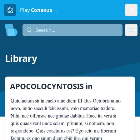
Dism
Play
Conexus →
Search...
Search...
Ope
Library
APOCOLOCYNTOSIS
in
Quid actum sit in caelo ante diem III idus Octobris anno
novo, initio saeculi felicissimi, volo memoriae tradere.
Nihil nec offensae nec gratiae dabitur. Haec ita vera si
quis quaesiverit unde sciam, primum, si noluero, non
respondebo. Quis coacturus est? Ego scio me liberum
factum, ex quo suum diem obiit ille, qui verum