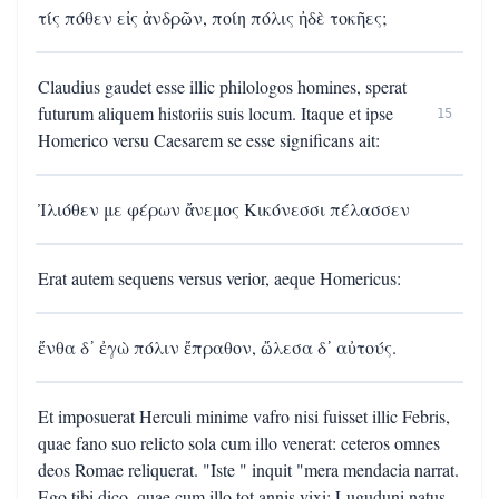
τίς πόθεν εἰς ἀνδρῶν, ποίη πόλις ἠδὲ τοκῆες;
Claudius gaudet esse illic philologos homines, sperat
futurum aliquem historiis suis locum. Itaque et ipse
15
Homerico versu Caesarem se esse significans ait:
Ἰλιόθεν με φέρων ἄνεμος Κικόνεσσι πέλασσεν
Erat autem sequens versus verior, aeque Homericus:
ἔνθα δ᾽ ἐγὼ πόλιν ἔπραθον, ὤλεσα δ᾽ αὐτούς.
Et imposuerat Herculi minime vafro nisi fuisset illic Febris,
quae fano suo relicto sola cum illo venerat: ceteros omnes
deos Romae reliquerat. "Iste " inquit "mera mendacia narrat.
Ego tibi dico, quae cum illo tot annis vixi: Luguduni natus