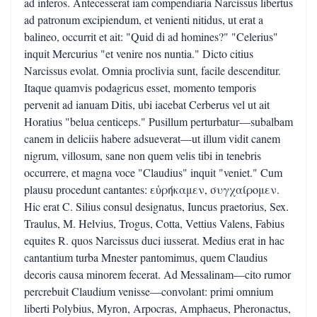
ad inferos. Antecesserat iam compendiaria Narcissus libertus
ad patronum excipiendum, et venienti nitidus, ut erat a
balineo, occurrit et ait: "Quid di ad homines?" "Celerius"
inquit Mercurius "et venire nos nuntia." Dicto citius
Narcissus evolat. Omnia proclivia sunt, facile descenditur.
Itaque quamvis podagricus esset, momento temporis
pervenit ad ianuam Ditis, ubi iacebat Cerberus vel ut ait
Horatius "belua centiceps." Pusillum perturbatur—subalbam
canem in deliciis habere adsueverat—ut illum vidit canem
nigrum, villosum, sane non quem velis tibi in tenebris
occurrere, et magna voce "Claudius" inquit "veniet." Cum
plausu procedunt cantantes: εὑρήκαμεν, συγχαίρομεν.
Hic erat C. Silius consul designatus, Iuncus praetorius, Sex.
Traulus, M. Helvius, Trogus, Cotta, Vettius Valens, Fabius
equites R. quos Narcissus duci iusserat. Medius erat in hac
cantantium turba Mnester pantomimus, quem Claudius
decoris causa minorem fecerat. Ad Messalinam—cito rumor
percrebuit Claudium venisse—convolant: primi omnium
liberti Polybius, Myron, Arpocras, Amphaeus, Pheronactus,