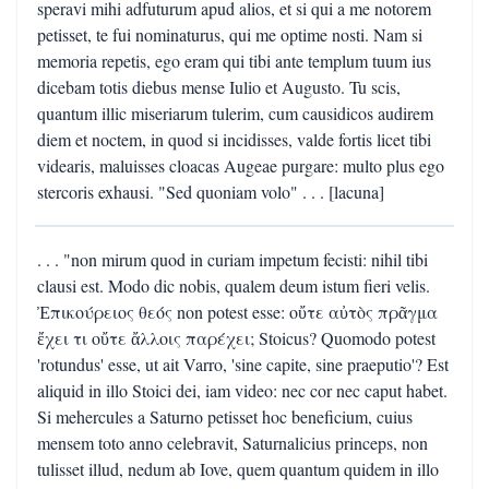
speravi mihi adfuturum apud alios, et si qui a me notorem
petisset, te fui nominaturus, qui me optime nosti. Nam si
memoria repetis, ego eram qui tibi ante templum tuum ius
dicebam totis diebus mense Iulio et Augusto. Tu scis,
quantum illic miseriarum tulerim, cum causidicos audirem
diem et noctem, in quod si incidisses, valde fortis licet tibi
videaris, maluisses cloacas Augeae purgare: multo plus ego
stercoris exhausi. "Sed quoniam volo" . . . [lacuna]
. . . "non mirum quod in curiam impetum fecisti: nihil tibi
clausi est. Modo dic nobis, qualem deum istum fieri velis.
Ἐπικούρειος θεός non potest esse: οὔτε αὐτὸς πρᾶγμα
ἔχει τι οὔτε ἄλλοις παρέχει; Stoicus? Quomodo potest
'rotundus' esse, ut ait Varro, 'sine capite, sine praeputio'? Est
aliquid in illo Stoici dei, iam video: nec cor nec caput habet.
Si mehercules a Saturno petisset hoc beneficium, cuius
mensem toto anno celebravit, Saturnalicius princeps, non
tulisset illud, nedum ab Iove, quem quantum quidem in illo