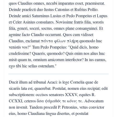
quos Claudius omnes, necubi imparatus esset, praemiserat.
Deinde praefecti duo Iustus Catonius et Rufrius Pollio.
Deinde amici Saturninus Lusius et Pedo Pompeius et Lupus
et Celer Asinius consulares. Novissime fratris filia, sororis
filia, generi, soceri, socrus, omnes plane consanguinei. Et
agmine facto Claudio occurrunt. Quos cum vidisset
Claudius, exclamat πάντα φίλων πλήρη quomodo huc
venistis vos?" Tum Pedo Pompeius: "Quid dicis, homo
crudelissime? Quaeris, quomodo? Quis enim nos alius huc
misit quam tu, omnium amicorum interfector? In ius eamus,
ego tibi hic sellas ostendam."
Ducit illum ad tribunal Aeaci: is lege Cornelia quae de
sicariis lata est, quaerebat. Postulat, nomen eius recipiat; edit
subscriptionem: occisos senatores XXXV, equites R.
CCXXI, ceteros ὅσα ψάμαθός τε κόνις τε. Advocatum
non invenit. Tandem procedit P. Petronius, vetus convictor
eius, homo Claudiana lingua disertus, et postulat