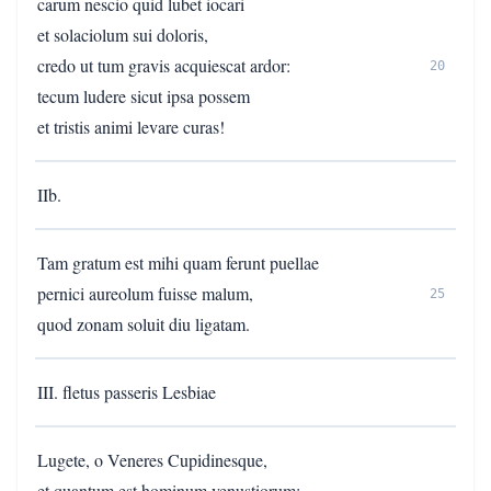
carum nescio quid lubet iocari
et solaciolum sui doloris,
credo ut tum gravis acquiescat ardor:
20
tecum ludere sicut ipsa possem
et tristis animi levare curas!
IIb.
Tam gratum est mihi quam ferunt puellae
pernici aureolum fuisse malum,
25
quod zonam soluit diu ligatam.
III. fletus passeris Lesbiae
Lugete, o Veneres Cupidinesque,
et quantum est hominum venustiorum: