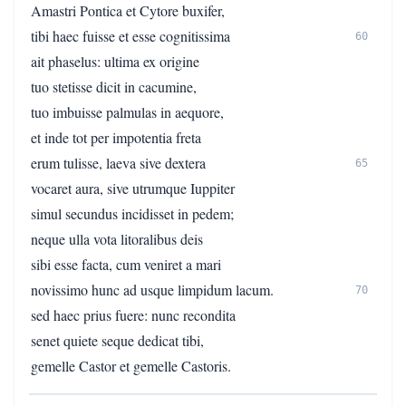
Amastri Pontica et Cytore buxifer,
tibi haec fuisse et esse cognitissima
60
ait phaselus: ultima ex origine
tuo stetisse dicit in cacumine,
tuo imbuisse palmulas in aequore,
et inde tot per impotentia freta
erum tulisse, laeva sive dextera
65
vocaret aura, sive utrumque Iuppiter
simul secundus incidisset in pedem;
neque ulla vota litoralibus deis
sibi esse facta, cum veniret a mari
novissimo hunc ad usque limpidum lacum.
70
sed haec prius fuere: nunc recondita
senet quiete seque dedicat tibi,
gemelle Castor et gemelle Castoris.