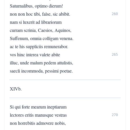
Saturnalibus, optimo dierum!
non non hoc tibi, false, sic abibit.
260
nam si luxerit ad librariorum
curram scrinia, Caesios, Aquinos,
Suffenum, omnia colligam venena.
ac te his suppliciis remunerabor.
vos hinc interea valete abite
265
illuc, unde malum pedem attulistis,
saecli incommoda, pessimi poetae.
XIVb.
Si qui forte mearum ineptiarum
lectores eritis manusque vestras
270
non horrebitis admovere nobis,