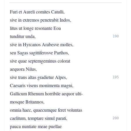
Furi et Aureli comites Catulli,
sive in extremos penetrabit Indos,
litus ut longe resonante Eoa
tunditur unda,
190
sive in Hyrcanos Arabesve molles,
seu Sagas sagittiferosve Parthos,
sive quae septemgeminus colorat
aequora Nilus,
sive trans altas gradietur Alpes,
195
Caesaris visens monimenta magni,
Gallicum Rhenum horribile aequor ulti-
mosque Britannos,
omnia haec, quaecumque feret voluntas
caelitum, temptare simul parati,
200
pauca nuntiate meae puellae