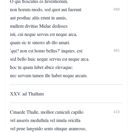
O qui flosculus es Iuventiorum,
non horum modo, sed quot aut fuerunt
400
aut posthac aliis erunt in annis,
mallem divitias Midae dedisses
isti, cui neque servus est neque arca,
quam sic te sineres ab illo amari.
'qui? non est homo bellus?' inquies. est:
405
sed bello huic neque servus est neque arca.
hoc tu quam lubet abice elevaque:
nec servum tamen ille habet neque arcam.
XXV. ad Thallum
Cinaede Thalle, mollior cuniculi capillo
410
vel anseris medullula vel imula oricilla
vel pene languido senis situque araneoso,