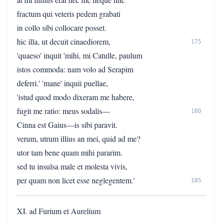
fractum qui veteris pedem grabati
in collo sibi collocare posset.
hic illa, ut decuit cinaediorem,
175
'quaeso' inquit 'mihi, mi Catulle, paulum
istos commoda: nam volo ad Serapim
deferri.' 'mane' inquii puellae,
'istud quod modo dixeram me habere,
fugit me ratio: meus sodalis—
180
Cinna est Gaius—is sibi paravit.
verum, utrum illius an mei, quid ad me?
utor tam bene quam mihi pararim.
sed tu insulsa male et molesta vivis,
per quam non licet esse neglegentem.'
185
XI. ad Furium et Aurelium