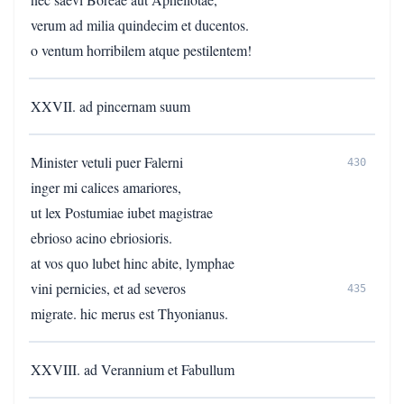
verum ad milia quindecim et ducentos.
o ventum horribilem atque pestilentem!
XXVII. ad pincernam suum
Minister vetuli puer Falerni
430
inger mi calices amariores,
ut lex Postumiae iubet magistrae
ebrioso acino ebriosioris.
at vos quo lubet hinc abite, lymphae
vini pernicies, et ad severos
435
migrate. hic merus est Thyonianus.
XXVIII. ad Verannium et Fabullum