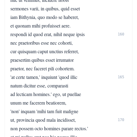
sermones varii, in quibus, quid esset
iam Bithynia, quo modo se haberet,
et quonam mihi profuisset aere.
respondi id quod erat, nihil neque ipsis
160
nec praetoribus esse nec cohorti,
cur quisquam caput unctius referret,
praesertim quibus esset irrumator
praetor, nec faceret pili cohortem.
'at certe tamen,' inquiunt 'quod illic
165
natum dicitur esse, comparasti
ad lecticam homines.' ego, ut puellae
unum me facerem beatiorem,
'non' inquam 'mihi tam fuit maligne
ut, provincia quod mala incidisset,
170
non possem octo homines parare rectos.'
at mi nullus erat nec hic neque illic