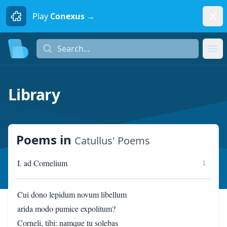
Dism
Play
Conexus →
Search...
Search...
Ope
Library
Poems
in
Catullus' Poems
I. ad Cornelium
1
Cui dono lepidum novum libellum
arida modo pumice expolitum?
Corneli, tibi: namque tu solebas