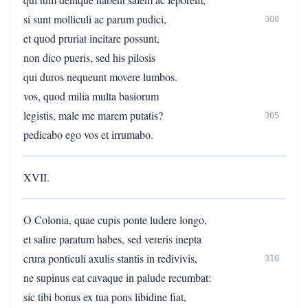
si sunt molliculi ac parum pudici,
300
et quod pruriat incitare possunt,
non dico pueris, sed his pilosis
qui duros nequeunt movere lumbos.
vos, quod milia multa basiorum
legistis, male me marem putatis?
305
pedicabo ego vos et irrumabo.
XVII.
O Colonia, quae cupis ponte ludere longo,
et salire paratum habes, sed vereris inepta
crura ponticuli axulis stantis in redivivis,
310
ne supinus eat cavaque in palude recumbat:
sic tibi bonus ex tua pons libidine fiat,