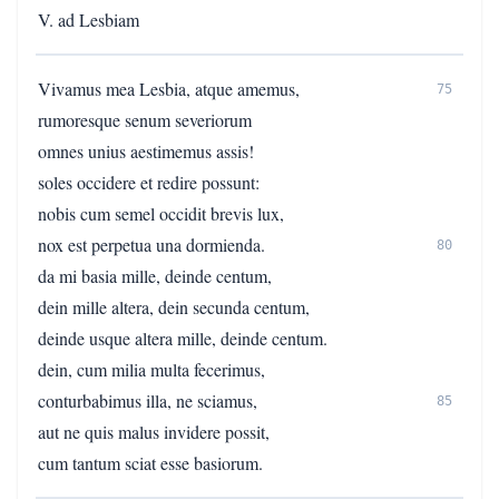
V. ad Lesbiam
Vivamus mea Lesbia, atque amemus,
75
rumoresque senum severiorum
omnes unius aestimemus assis!
soles occidere et redire possunt:
nobis cum semel occidit brevis lux,
nox est perpetua una dormienda.
80
da mi basia mille, deinde centum,
dein mille altera, dein secunda centum,
deinde usque altera mille, deinde centum.
dein, cum milia multa fecerimus,
conturbabimus illa, ne sciamus,
85
aut ne quis malus invidere possit,
cum tantum sciat esse basiorum.