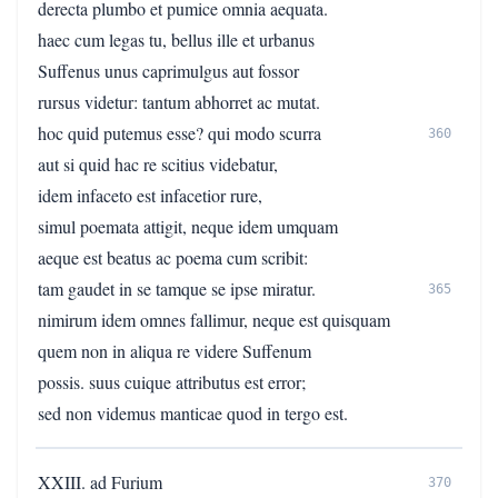
derecta plumbo et pumice omnia aequata.
haec cum legas tu, bellus ille et urbanus
Suffenus unus caprimulgus aut fossor
rursus videtur: tantum abhorret ac mutat.
hoc quid putemus esse? qui modo scurra
360
aut si quid hac re scitius videbatur,
idem infaceto est infacetior rure,
simul poemata attigit, neque idem umquam
aeque est beatus ac poema cum scribit:
tam gaudet in se tamque se ipse miratur.
365
nimirum idem omnes fallimur, neque est quisquam
quem non in aliqua re videre Suffenum
possis. suus cuique attributus est error;
sed non videmus manticae quod in tergo est.
XXIII. ad Furium
370