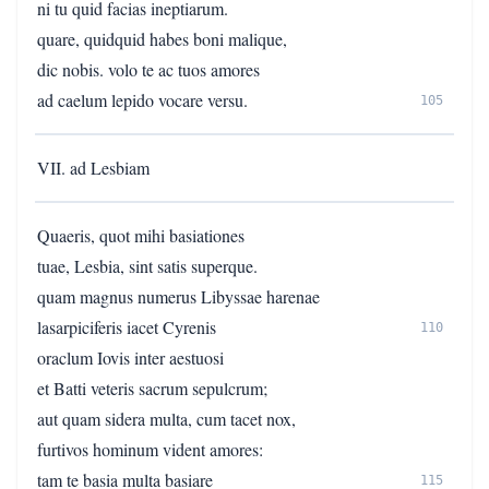
ni tu quid facias ineptiarum.
quare, quidquid habes boni malique,
dic nobis. volo te ac tuos amores
ad caelum lepido vocare versu.
105
VII. ad Lesbiam
Quaeris, quot mihi basiationes
tuae, Lesbia, sint satis superque.
quam magnus numerus Libyssae harenae
lasarpiciferis iacet Cyrenis
110
oraclum Iovis inter aestuosi
et Batti veteris sacrum sepulcrum;
aut quam sidera multa, cum tacet nox,
furtivos hominum vident amores:
tam te basia multa basiare
115