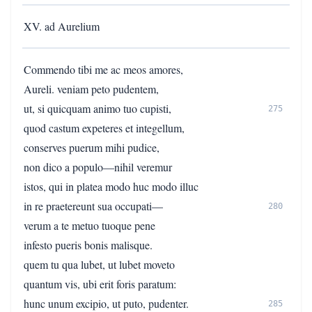
XV. ad Aurelium
Commendo tibi me ac meos amores,
Aureli. veniam peto pudentem,
ut, si quicquam animo tuo cupisti,
275
quod castum expeteres et integellum,
conserves puerum mihi pudice,
non dico a populo—nihil veremur
istos, qui in platea modo huc modo illuc
in re praetereunt sua occupati—
280
verum a te metuo tuoque pene
infesto pueris bonis malisque.
quem tu qua lubet, ut lubet moveto
quantum vis, ubi erit foris paratum:
hunc unum excipio, ut puto, pudenter.
285