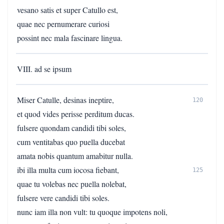
vesano satis et super Catullo est,
quae nec pernumerare curiosi
possint nec mala fascinare lingua.
VIII. ad se ipsum
Miser Catulle, desinas ineptire,
120
et quod vides perisse perditum ducas.
fulsere quondam candidi tibi soles,
cum ventitabas quo puella ducebat
amata nobis quantum amabitur nulla.
ibi illa multa cum iocosa fiebant,
125
quae tu volebas nec puella nolebat,
fulsere vere candidi tibi soles.
nunc iam illa non vult: tu quoque impotens noli,