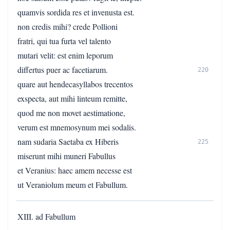
quamvis sordida res et invenusta est.
non credis mihi? crede Pollioni
fratri, qui tua furta vel talento
mutari velit: est enim leporum
differtus puer ac facetiarum.
220
quare aut hendecasyllabos trecentos
exspecta, aut mihi linteum remitte,
quod me non movet aestimatione,
verum est mnemosynum mei sodalis.
nam sudaria Saetaba ex Hiberis
225
miserunt mihi muneri Fabullus
et Veranius: haec amem necesse est
ut Veraniolum meum et Fabullum.
XIII. ad Fabullum