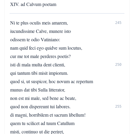
XIV. ad Calvum poetam
Ni te plus oculis meis amarem,
245
iucundissime Calve, munere isto
odissem te odio Vatiniano:
nam quid feci ego quidve sum locutus,
cur me tot male perderes poetis?
isti di mala multa dent clienti,
250
qui tantum tibi misit impiorum.
quod si, ut suspicor, hoc novum ac repertum
munus dat tibi Sulla litterator,
non est mi male, sed bene ac beate,
quod non dispereunt tui labores.
255
di magni, horribilem et sacrum libellum!
quem tu scilicet ad tuum Catullum
misti, continuo ut die periret,