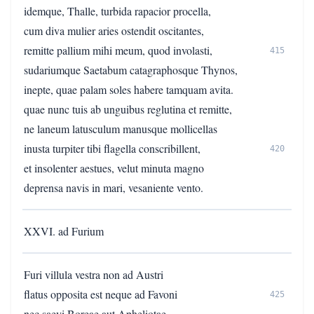
idemque, Thalle, turbida rapacior procella,
cum diva mulier aries ostendit oscitantes,
remitte pallium mihi meum, quod involasti,
415
sudariumque Saetabum catagraphosque Thynos,
inepte, quae palam soles habere tamquam avita.
quae nunc tuis ab unguibus reglutina et remitte,
ne laneum latusculum manusque mollicellas
inusta turpiter tibi flagella conscribillent,
420
et insolenter aestues, velut minuta magno
deprensa navis in mari, vesaniente vento.
XXVI. ad Furium
Furi villula vestra non ad Austri
flatus opposita est neque ad Favoni
425
nec saevi Boreae aut Apheliotae,