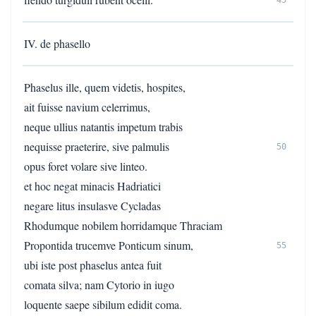
45
IV. de phasello
Phaselus ille, quem videtis, hospites,
ait fuisse navium celerrimus,
neque ullius natantis impetum trabis
nequisse praeterire, sive palmulis
50
opus foret volare sive linteo.
et hoc negat minacis Hadriatici
negare litus insulasve Cycladas
Rhodumque nobilem horridamque Thraciam
Propontida trucemve Ponticum sinum,
55
ubi iste post phaselus antea fuit
comata silva; nam Cytorio in iugo
loquente saepe sibilum edidit coma.