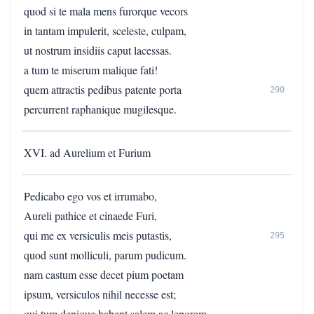
quod si te mala mens furorque vecors
in tantam impulerit, sceleste, culpam,
ut nostrum insidiis caput lacessas.
a tum te miserum malique fati!
quem attractis pedibus patente porta
290
percurrent raphanique mugilesque.
XVI. ad Aurelium et Furium
Pedicabo ego vos et irrumabo,
Aureli pathice et cinaede Furi,
qui me ex versiculis meis putastis,
295
quod sunt molliculi, parum pudicum.
nam castum esse decet pium poetam
ipsum, versiculos nihil necesse est;
qui tum denique habent salem ac leporem,