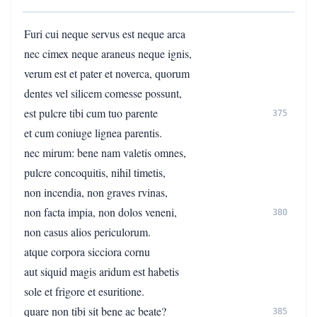
Furi cui neque servus est neque arca
nec cimex neque araneus neque ignis,
verum est et pater et noverca, quorum
dentes vel silicem comesse possunt,
est pulcre tibi cum tuo parente
375
et cum coniuge lignea parentis.
nec mirum: bene nam valetis omnes,
pulcre concoquitis, nihil timetis,
non incendia, non graves rvinas,
non facta impia, non dolos veneni,
380
non casus alios periculorum.
atque corpora sicciora cornu
aut siquid magis aridum est habetis
sole et frigore et esuritione.
quare non tibi sit bene ac beate?
385