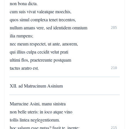
non bona dicta.
cum suis vivat valeatque moechis,
quos simul complexa tenet trecentos,
nullum amans vere, sed identidem omnium
205
ilia rumpens;
nec meum respectet, ut ante, amorem,
qui illius culpa cecidit velut prati
ultimi flos, praetereunte postquam
tactus aratro est.
210
XII. ad Matrucinum Asinium
Marrucine Asini, manu sinistra
non belle uteris: in ioco atque vino
tollis lintea neglegentiorum.
hoc salsum esse putas? fugit te, inepte:
215