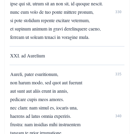
ipse qui sit, utrum sit an non sit, id quoque nescit.
nunc eum volo de tuo ponte mittere pronum,
330
si pote stolidum repente excitare veternum,
et supinum animum in gravi derelinquere caeno,
ferream ut soleam tenaci in voragine mula.
XXI. ad Aurelium
Aureli, pater esuritionum,
335
non harum modo, sed quot aut fuerunt
aut sunt aut aliis erunt in annis,
pedicare cupis meos amores.
nec clam: nam simul es, iocaris una,
haerens ad latus omnia experiris.
340
frustra: nam insidias mihi instruentem
tangam te prior irrumatione.