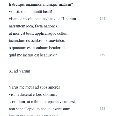
fratresque unanimos anumque matrem?
venisti. o mihi nuntii beati!
visam te incolumem audiamque Hiberum
145
narrantem loca, facta nationes,
ut mos est tuus, applicansque collum
iucundum os oculosque suaviabor.
o quantum est hominum beatiorum,
quid me laetius est beatiusve?
150
X. ad Varum
Varus me meus ad suos amores
visum duxerat e foro otiosum,
scortillum, ut mihi tum repente visum est,
non sane illepidum neque invenustum,
155
huc ut venimus, incidere nobis