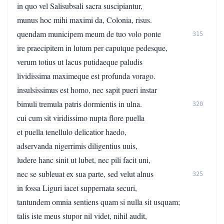
in quo vel Salisubsali sacra suscipiantur,
munus hoc mihi maximi da, Colonia, risus.
quendam municipem meum de tuo volo ponte
315
ire praecipitem in lutum per caputque pedesque,
verum totius ut lacus putidaeque paludis
lividissima maximeque est profunda vorago.
insulsissimus est homo, nec sapit pueri instar
bimuli tremula patris dormientis in ulna.
320
cui cum sit viridissimo nupta flore puella
et puella tenellulo delicatior haedo,
adservanda nigerrimis diligentius uuis,
ludere hanc sinit ut lubet, nec pili facit uni,
nec se subleuat ex sua parte, sed velut alnus
325
in fossa Liguri iacet suppernata securi,
tantundem omnia sentiens quam si nulla sit usquam;
talis iste meus stupor nil videt, nihil audit,