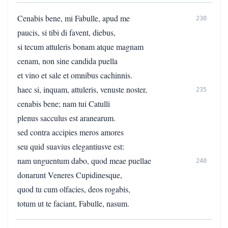
Cenabis bene, mi Fabulle, apud me
230
paucis, si tibi di favent, diebus,
si tecum attuleris bonam atque magnam
cenam, non sine candida puella
et vino et sale et omnibus cachinnis.
haec si, inquam, attuleris, venuste noster,
235
cenabis bene; nam tui Catulli
plenus sacculus est aranearum.
sed contra accipies meros amores
seu quid suavius elegantiusve est:
nam unguentum dabo, quod meae puellae
240
donarunt Veneres Cupidinesque,
quod tu cum olfacies, deos rogabis,
totum ut te faciant, Fabulle, nasum.