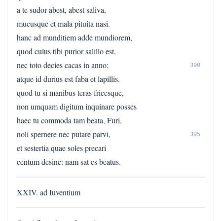
a te sudor abest, abest saliva,
mucusque et mala pituita nasi.
hanc ad munditiem adde mundiorem,
quod culus tibi purior salillo est,
nec toto decies cacas in anno;
390
atque id durius est faba et lapillis.
quod tu si manibus teras fricesque,
non umquam digitum inquinare posses
haec tu commoda tam beata, Furi,
noli spernere nec putare parvi,
395
et sestertia quae soles precari
centum desine: nam sat es beatus.
XXIV. ad Iuventium