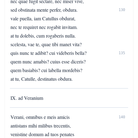
nec quae fugit sectare, nec miser vive,
sed obstinata mente perfer, obdura.
130
vale puella, iam Catullus obdurat,
nec te requiret nec rogabit invitam.
at tu dolebis, cum rogaberis nulla.
scelesta, vae te, quae tibi manet vita?
quis nunc te adibit? cui videberis bella?
135
quem nunc amabis? cuius esse diceris?
quem basiabis? cui labella mordebis?
at tu, Catulle, destinatus obdura.
IX. ad Veranium
Verani, omnibus e meis amicis
140
antistans mihi milibus trecentis,
venistine domum ad tuos penates