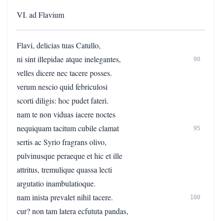
VI. ad Flavium
Flavi, delicias tuas Catullo,
ni sint illepidae atque inelegantes,
90
velles dicere nec tacere posses.
verum nescio quid febriculosi
scorti diligis: hoc pudet fateri.
nam te non viduas iacere noctes
nequiquam tacitum cubile clamat
95
sertis ac Syrio fragrans olivo,
pulvinusque peraeque et hic et ille
attritus, tremulique quassa lecti
argutatio inambulatioque.
nam inista prevalet nihil tacere.
100
cur? non tam latera ecfututa pandas,