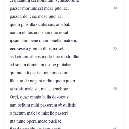
passer mortuus est meae puellae,
30
passer, deliciae meae puellae,
quem plus illa oculis suis amabat.
nam mellitus erat suamque norat
ipsam tam bene quam puella matrem,
nec sese a gremio illius movebat,
35
sed circumsiliens modo huc modo illuc
ad solam dominam usque pipiabat.
qui nunc it per iter tenebricosum
illuc, unde negant redire quemquam.
at vobis male sit, malae tenebrae
40
Orci, quae omnia bella devoratis:
tam bellum mihi passerem abstulistis
o factum male! o miselle passer!
tua nunc opera meae puellae
flendo turgiduli rubent ocelli.