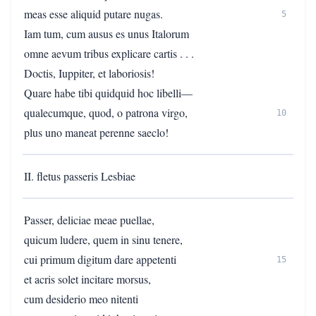
meas esse aliquid putare nugas.
5
Iam tum, cum ausus es unus Italorum
omne aevum tribus explicare cartis . . .
Doctis, Iuppiter, et laboriosis!
Quare habe tibi quidquid hoc libelli—
qualecumque, quod, o patrona virgo,
10
plus uno maneat perenne saeclo!
II. fletus passeris Lesbiae
Passer, deliciae meae puellae,
quicum ludere, quem in sinu tenere,
cui primum digitum dare appetenti
15
et acris solet incitare morsus,
cum desiderio meo nitenti