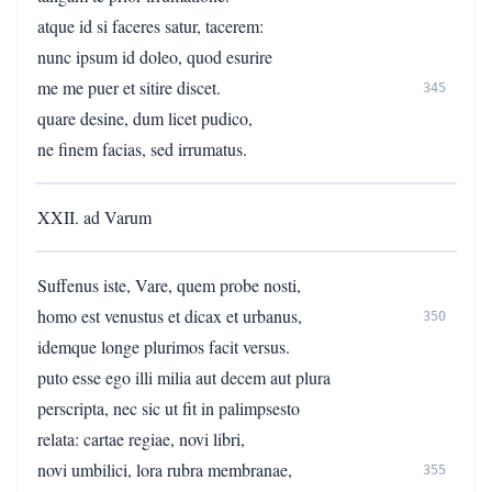
atque id si faceres satur, tacerem:
nunc ipsum id doleo, quod esurire
me me puer et sitire discet.
345
quare desine, dum licet pudico,
ne finem facias, sed irrumatus.
XXII. ad Varum
Suffenus iste, Vare, quem probe nosti,
homo est venustus et dicax et urbanus,
350
idemque longe plurimos facit versus.
puto esse ego illi milia aut decem aut plura
perscripta, nec sic ut fit in palimpsesto
relata: cartae regiae, novi libri,
novi umbilici, lora rubra membranae,
355