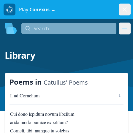
Dism
Play
Conexus →
Search...
Search...
Ope
Library
Poems
in
Catullus' Poems
I. ad Cornelium
1
Cui dono lepidum novum libellum
arida modo pumice expolitum?
Corneli, tibi: namque tu solebas