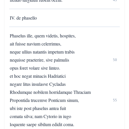
45
IV. de phasello
Phaselus ille, quem videtis, hospites,
ait fuisse navium celerrimus,
neque ullius natantis impetum trabis
nequisse praeterire, sive palmulis
50
opus foret volare sive linteo.
et hoc negat minacis Hadriatici
negare litus insulasve Cycladas
Rhodumque nobilem horridamque Thraciam
Propontida trucemve Ponticum sinum,
55
ubi iste post phaselus antea fuit
comata silva; nam Cytorio in iugo
loquente saepe sibilum edidit coma.