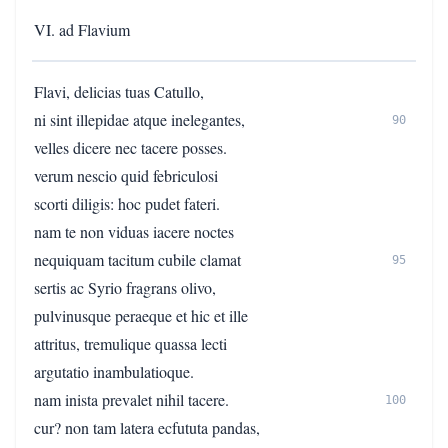
VI. ad Flavium
Flavi, delicias tuas Catullo,
ni sint illepidae atque inelegantes,
90
velles dicere nec tacere posses.
verum nescio quid febriculosi
scorti diligis: hoc pudet fateri.
nam te non viduas iacere noctes
nequiquam tacitum cubile clamat
95
sertis ac Syrio fragrans olivo,
pulvinusque peraeque et hic et ille
attritus, tremulique quassa lecti
argutatio inambulatioque.
nam inista prevalet nihil tacere.
100
cur? non tam latera ecfututa pandas,