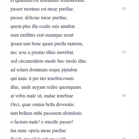
passer mortuus est meae puellae,
30
passer, deliciae meae puellae,
quem plus illa oculis suis amabat.
nam mellitus erat suamque norat
ipsam tam bene quam puella matrem,
nec sese a gremio illius movebat,
35
sed circumsiliens modo huc modo illuc
ad solam dominam usque pipiabat.
qui nunc it per iter tenebricosum
illuc, unde negant redire quemquam.
at vobis male sit, malae tenebrae
40
Orci, quae omnia bella devoratis:
tam bellum mihi passerem abstulistis
o factum male! o miselle passer!
tua nunc opera meae puellae
flendo turgiduli rubent ocelli.