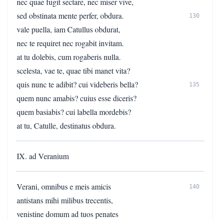
nec quae fugit sectare, nec miser vive,
sed obstinata mente perfer, obdura.
130
vale puella, iam Catullus obdurat,
nec te requiret nec rogabit invitam.
at tu dolebis, cum rogaberis nulla.
scelesta, vae te, quae tibi manet vita?
quis nunc te adibit? cui videberis bella?
135
quem nunc amabis? cuius esse diceris?
quem basiabis? cui labella mordebis?
at tu, Catulle, destinatus obdura.
IX. ad Veranium
Verani, omnibus e meis amicis
140
antistans mihi milibus trecentis,
venistine domum ad tuos penates