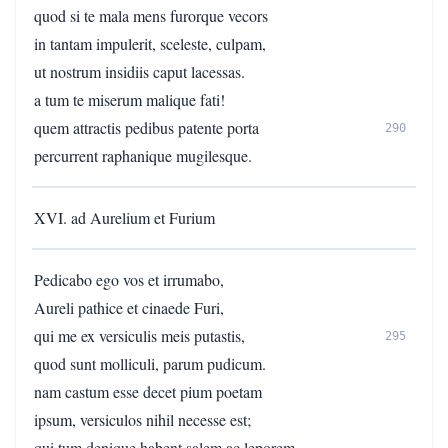
quod si te mala mens furorque vecors
in tantam impulerit, sceleste, culpam,
ut nostrum insidiis caput lacessas.
a tum te miserum malique fati!
quem attractis pedibus patente porta
290
percurrent raphanique mugilesque.
XVI. ad Aurelium et Furium
Pedicabo ego vos et irrumabo,
Aureli pathice et cinaede Furi,
qui me ex versiculis meis putastis,
295
quod sunt molliculi, parum pudicum.
nam castum esse decet pium poetam
ipsum, versiculos nihil necesse est;
qui tum denique habent salem ac leporem,