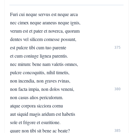
Furi cui neque servus est neque arca
nec cimex neque araneus neque ignis,
verum est et pater et noverca, quorum
dentes vel silicem comesse possunt,
est pulcre tibi cum tuo parente
375
et cum coniuge lignea parentis.
nec mirum: bene nam valetis omnes,
pulcre concoquitis, nihil timetis,
non incendia, non graves rvinas,
non facta impia, non dolos veneni,
380
non casus alios periculorum.
atque corpora sicciora cornu
aut siquid magis aridum est habetis
sole et frigore et esuritione.
quare non tibi sit bene ac beate?
385