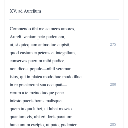
XV. ad Aurelium
Commendo tibi me ac meos amores,
Aureli. veniam peto pudentem,
ut, si quicquam animo tuo cupisti,
275
quod castum expeteres et integellum,
conserves puerum mihi pudice,
non dico a populo—nihil veremur
istos, qui in platea modo huc modo illuc
in re praetereunt sua occupati—
280
verum a te metuo tuoque pene
infesto pueris bonis malisque.
quem tu qua lubet, ut lubet moveto
quantum vis, ubi erit foris paratum:
hunc unum excipio, ut puto, pudenter.
285