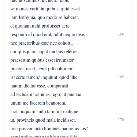
sermones varii, in quibus, quid esset
iam Bithynia, quo modo se haberet,
et quonam mihi profuisset aere.
respondi id quod erat, nihil neque ipsis
160
nec praetoribus esse nec cohorti,
cur quisquam caput unctius referret,
praesertim quibus esset irrumator
praetor, nec faceret pili cohortem.
'at certe tamen,' inquiunt 'quod illic
165
natum dicitur esse, comparasti
ad lecticam homines.' ego, ut puellae
unum me facerem beatiorem,
'non' inquam 'mihi tam fuit maligne
ut, provincia quod mala incidisset,
170
non possem octo homines parare rectos.'
at mi nullus erat nec hic neque illic