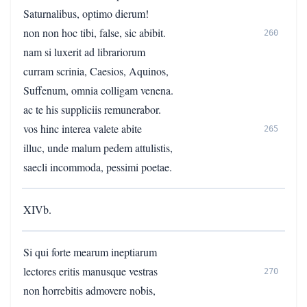
Saturnalibus, optimo dierum!
non non hoc tibi, false, sic abibit.
260
nam si luxerit ad librariorum
curram scrinia, Caesios, Aquinos,
Suffenum, omnia colligam venena.
ac te his suppliciis remunerabor.
vos hinc interea valete abite
265
illuc, unde malum pedem attulistis,
saecli incommoda, pessimi poetae.
XIVb.
Si qui forte mearum ineptiarum
lectores eritis manusque vestras
270
non horrebitis admovere nobis,