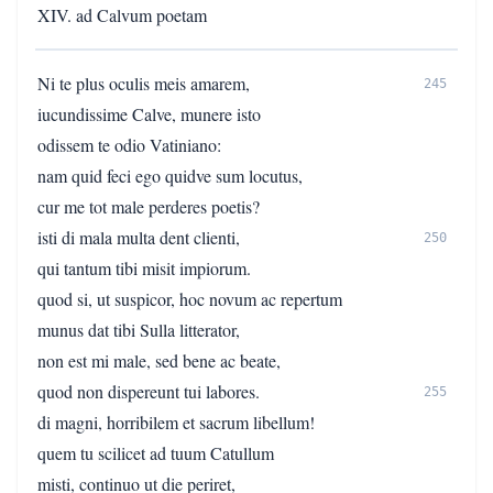
XIV. ad Calvum poetam
Ni te plus oculis meis amarem,
245
iucundissime Calve, munere isto
odissem te odio Vatiniano:
nam quid feci ego quidve sum locutus,
cur me tot male perderes poetis?
isti di mala multa dent clienti,
250
qui tantum tibi misit impiorum.
quod si, ut suspicor, hoc novum ac repertum
munus dat tibi Sulla litterator,
non est mi male, sed bene ac beate,
quod non dispereunt tui labores.
255
di magni, horribilem et sacrum libellum!
quem tu scilicet ad tuum Catullum
misti, continuo ut die periret,