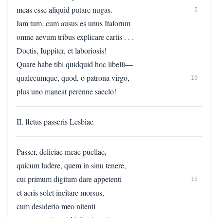
meas esse aliquid putare nugas.
5
Iam tum, cum ausus es unus Italorum
omne aevum tribus explicare cartis . . .
Doctis, Iuppiter, et laboriosis!
Quare habe tibi quidquid hoc libelli—
qualecumque, quod, o patrona virgo,
10
plus uno maneat perenne saeclo!
II. fletus passeris Lesbiae
Passer, deliciae meae puellae,
quicum ludere, quem in sinu tenere,
cui primum digitum dare appetenti
15
et acris solet incitare morsus,
cum desiderio meo nitenti