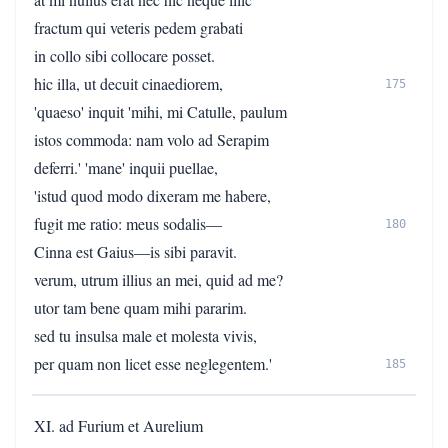
fractum qui veteris pedem grabati
in collo sibi collocare posset.
hic illa, ut decuit cinaediorem,
175
'quaeso' inquit 'mihi, mi Catulle, paulum
istos commoda: nam volo ad Serapim
deferri.' 'mane' inquii puellae,
'istud quod modo dixeram me habere,
fugit me ratio: meus sodalis—
180
Cinna est Gaius—is sibi paravit.
verum, utrum illius an mei, quid ad me?
utor tam bene quam mihi pararim.
sed tu insulsa male et molesta vivis,
per quam non licet esse neglegentem.'
185
XI. ad Furium et Aurelium