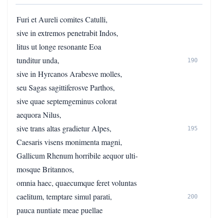
Furi et Aureli comites Catulli,
sive in extremos penetrabit Indos,
litus ut longe resonante Eoa
tunditur unda,
190
sive in Hyrcanos Arabesve molles,
seu Sagas sagittiferosve Parthos,
sive quae septemgeminus colorat
aequora Nilus,
sive trans altas gradietur Alpes,
195
Caesaris visens monimenta magni,
Gallicum Rhenum horribile aequor ulti-
mosque Britannos,
omnia haec, quaecumque feret voluntas
caelitum, temptare simul parati,
200
pauca nuntiate meae puellae