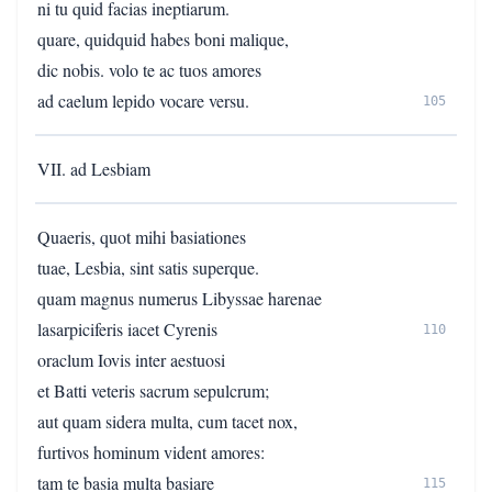
ni tu quid facias ineptiarum.
quare, quidquid habes boni malique,
dic nobis. volo te ac tuos amores
ad caelum lepido vocare versu.
105
VII. ad Lesbiam
Quaeris, quot mihi basiationes
tuae, Lesbia, sint satis superque.
quam magnus numerus Libyssae harenae
lasarpiciferis iacet Cyrenis
110
oraclum Iovis inter aestuosi
et Batti veteris sacrum sepulcrum;
aut quam sidera multa, cum tacet nox,
furtivos hominum vident amores:
tam te basia multa basiare
115