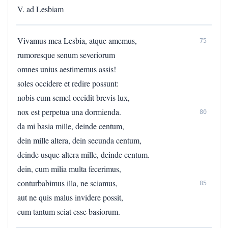
V. ad Lesbiam
Vivamus mea Lesbia, atque amemus,
75
rumoresque senum severiorum
omnes unius aestimemus assis!
soles occidere et redire possunt:
nobis cum semel occidit brevis lux,
nox est perpetua una dormienda.
80
da mi basia mille, deinde centum,
dein mille altera, dein secunda centum,
deinde usque altera mille, deinde centum.
dein, cum milia multa fecerimus,
conturbabimus illa, ne sciamus,
85
aut ne quis malus invidere possit,
cum tantum sciat esse basiorum.