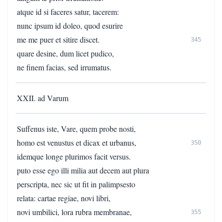
atque id si faceres satur, tacerem:
nunc ipsum id doleo, quod esurire
me me puer et sitire discet.
345
quare desine, dum licet pudico,
ne finem facias, sed irrumatus.
XXII. ad Varum
Suffenus iste, Vare, quem probe nosti,
homo est venustus et dicax et urbanus,
350
idemque longe plurimos facit versus.
puto esse ego illi milia aut decem aut plura
perscripta, nec sic ut fit in palimpsesto
relata: cartae regiae, novi libri,
novi umbilici, lora rubra membranae,
355