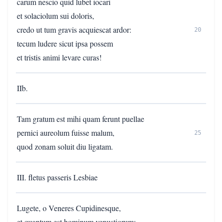
carum nescio quid lubet iocari
et solaciolum sui doloris,
credo ut tum gravis acquiescat ardor:
20
tecum ludere sicut ipsa possem
et tristis animi levare curas!
IIb.
Tam gratum est mihi quam ferunt puellae
pernici aureolum fuisse malum,
25
quod zonam soluit diu ligatam.
III. fletus passeris Lesbiae
Lugete, o Veneres Cupidinesque,
et quantum est hominum venustiorum: