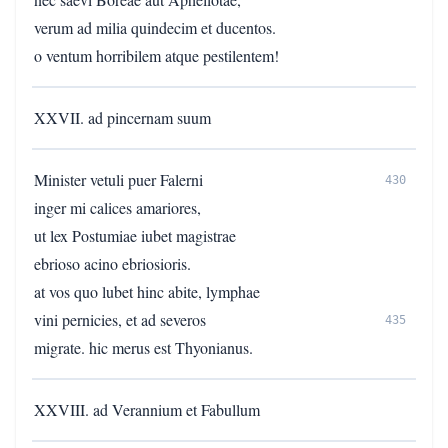
verum ad milia quindecim et ducentos.
o ventum horribilem atque pestilentem!
XXVII. ad pincernam suum
Minister vetuli puer Falerni
430
inger mi calices amariores,
ut lex Postumiae iubet magistrae
ebrioso acino ebriosioris.
at vos quo lubet hinc abite, lymphae
vini pernicies, et ad severos
435
migrate. hic merus est Thyonianus.
XXVIII. ad Verannium et Fabullum