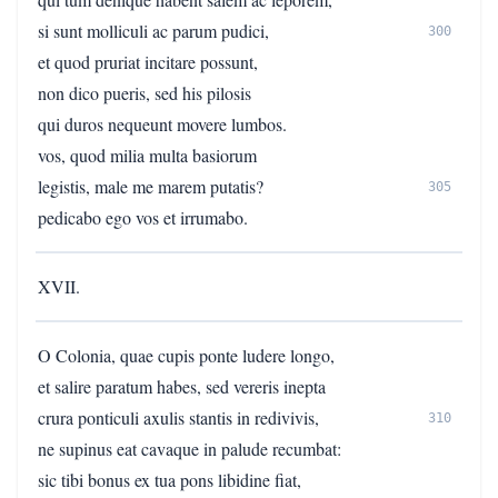
si sunt molliculi ac parum pudici,
300
et quod pruriat incitare possunt,
non dico pueris, sed his pilosis
qui duros nequeunt movere lumbos.
vos, quod milia multa basiorum
legistis, male me marem putatis?
305
pedicabo ego vos et irrumabo.
XVII.
O Colonia, quae cupis ponte ludere longo,
et salire paratum habes, sed vereris inepta
crura ponticuli axulis stantis in redivivis,
310
ne supinus eat cavaque in palude recumbat:
sic tibi bonus ex tua pons libidine fiat,