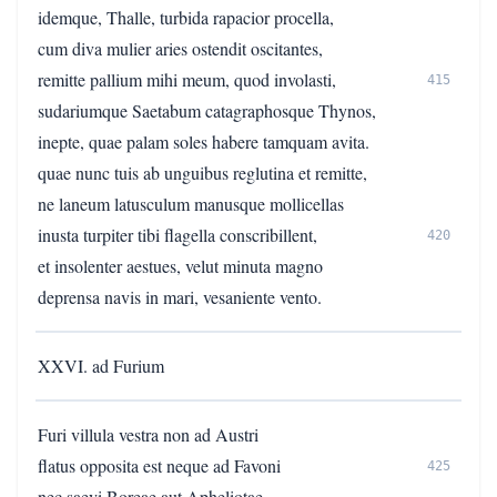
idemque, Thalle, turbida rapacior procella,
cum diva mulier aries ostendit oscitantes,
remitte pallium mihi meum, quod involasti,
415
sudariumque Saetabum catagraphosque Thynos,
inepte, quae palam soles habere tamquam avita.
quae nunc tuis ab unguibus reglutina et remitte,
ne laneum latusculum manusque mollicellas
inusta turpiter tibi flagella conscribillent,
420
et insolenter aestues, velut minuta magno
deprensa navis in mari, vesaniente vento.
XXVI. ad Furium
Furi villula vestra non ad Austri
flatus opposita est neque ad Favoni
425
nec saevi Boreae aut Apheliotae,