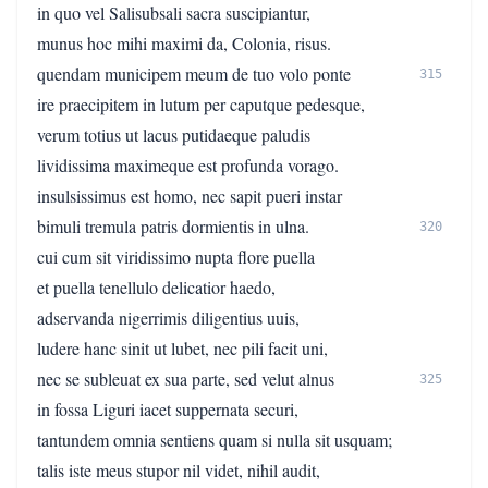
in quo vel Salisubsali sacra suscipiantur,
munus hoc mihi maximi da, Colonia, risus.
quendam municipem meum de tuo volo ponte
315
ire praecipitem in lutum per caputque pedesque,
verum totius ut lacus putidaeque paludis
lividissima maximeque est profunda vorago.
insulsissimus est homo, nec sapit pueri instar
bimuli tremula patris dormientis in ulna.
320
cui cum sit viridissimo nupta flore puella
et puella tenellulo delicatior haedo,
adservanda nigerrimis diligentius uuis,
ludere hanc sinit ut lubet, nec pili facit uni,
nec se subleuat ex sua parte, sed velut alnus
325
in fossa Liguri iacet suppernata securi,
tantundem omnia sentiens quam si nulla sit usquam;
talis iste meus stupor nil videt, nihil audit,