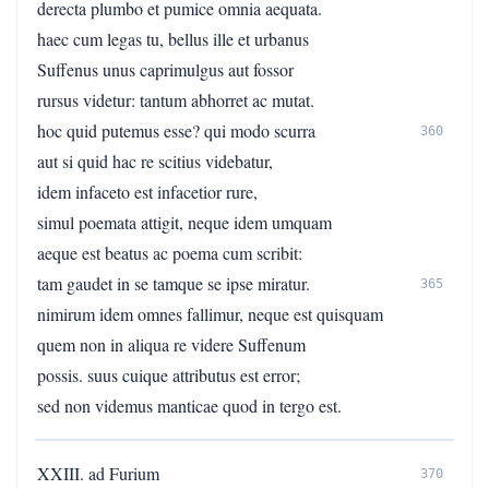
derecta plumbo et pumice omnia aequata.
haec cum legas tu, bellus ille et urbanus
Suffenus unus caprimulgus aut fossor
rursus videtur: tantum abhorret ac mutat.
hoc quid putemus esse? qui modo scurra
360
aut si quid hac re scitius videbatur,
idem infaceto est infacetior rure,
simul poemata attigit, neque idem umquam
aeque est beatus ac poema cum scribit:
tam gaudet in se tamque se ipse miratur.
365
nimirum idem omnes fallimur, neque est quisquam
quem non in aliqua re videre Suffenum
possis. suus cuique attributus est error;
sed non videmus manticae quod in tergo est.
XXIII. ad Furium
370