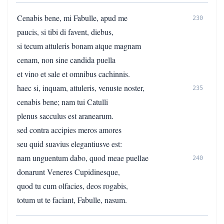
Cenabis bene, mi Fabulle, apud me
230
paucis, si tibi di favent, diebus,
si tecum attuleris bonam atque magnam
cenam, non sine candida puella
et vino et sale et omnibus cachinnis.
haec si, inquam, attuleris, venuste noster,
235
cenabis bene; nam tui Catulli
plenus sacculus est aranearum.
sed contra accipies meros amores
seu quid suavius elegantiusve est:
nam unguentum dabo, quod meae puellae
240
donarunt Veneres Cupidinesque,
quod tu cum olfacies, deos rogabis,
totum ut te faciant, Fabulle, nasum.