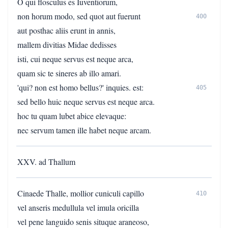
O qui flosculus es Iuventiorum,
non horum modo, sed quot aut fuerunt
400
aut posthac aliis erunt in annis,
mallem divitias Midae dedisses
isti, cui neque servus est neque arca,
quam sic te sineres ab illo amari.
'qui? non est homo bellus?' inquies. est:
405
sed bello huic neque servus est neque arca.
hoc tu quam lubet abice elevaque:
nec servum tamen ille habet neque arcam.
XXV. ad Thallum
Cinaede Thalle, mollior cuniculi capillo
410
vel anseris medullula vel imula oricilla
vel pene languido senis situque araneoso,