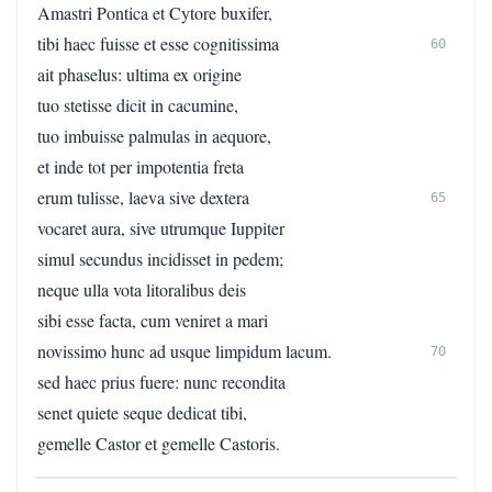
Amastri Pontica et Cytore buxifer,
tibi haec fuisse et esse cognitissima
60
ait phaselus: ultima ex origine
tuo stetisse dicit in cacumine,
tuo imbuisse palmulas in aequore,
et inde tot per impotentia freta
erum tulisse, laeva sive dextera
65
vocaret aura, sive utrumque Iuppiter
simul secundus incidisset in pedem;
neque ulla vota litoralibus deis
sibi esse facta, cum veniret a mari
novissimo hunc ad usque limpidum lacum.
70
sed haec prius fuere: nunc recondita
senet quiete seque dedicat tibi,
gemelle Castor et gemelle Castoris.