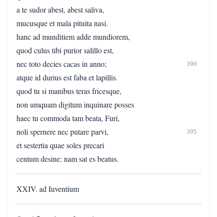
a te sudor abest, abest saliva,
mucusque et mala pituita nasi.
hanc ad munditiem adde mundiorem,
quod culus tibi purior salillo est,
nec toto decies cacas in anno;
390
atque id durius est faba et lapillis.
quod tu si manibus teras fricesque,
non umquam digitum inquinare posses
haec tu commoda tam beata, Furi,
noli spernere nec putare parvi,
395
et sestertia quae soles precari
centum desine: nam sat es beatus.
XXIV. ad Iuventium