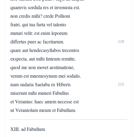
quamvis sordida res et invenusta est.
non credis mihi? crede Pollioni
fratri, qui tua furta vel talento
mutari velit: est enim leporum
differtus puer ac facetiarum.
220
quare aut hendecasyllabos trecentos
exspecta, aut mihi linteum remitte,
quod me non movet aestimatione,
verum est mnemosynum mei sodalis.
nam sudaria Saetaba ex Hiberis
225
miserunt mihi muneri Fabullus
et Veranius: haec amem necesse est
ut Veraniolum meum et Fabullum.
XIII. ad Fabullum