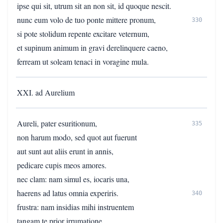
ipse qui sit, utrum sit an non sit, id quoque nescit.
nunc eum volo de tuo ponte mittere pronum,
330
si pote stolidum repente excitare veternum,
et supinum animum in gravi derelinquere caeno,
ferream ut soleam tenaci in voragine mula.
XXI. ad Aurelium
Aureli, pater esuritionum,
335
non harum modo, sed quot aut fuerunt
aut sunt aut aliis erunt in annis,
pedicare cupis meos amores.
nec clam: nam simul es, iocaris una,
haerens ad latus omnia experiris.
340
frustra: nam insidias mihi instruentem
tangam te prior irrumatione.