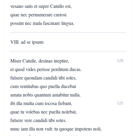
vesano satis et super Catullo est,
quae nec pernumerare curiosi
possint nec mala fascinare lingua.
VIII. ad se ipsum
Miser Catulle, desinas ineptire,
120
et quod vides perisse perditum ducas.
fulsere quondam candidi tibi soles,
cum ventitabas quo puella ducebat
amata nobis quantum amabitur nulla.
ibi illa multa cum iocosa fiebant,
125
quae tu volebas nec puella nolebat,
fulsere vere candidi tibi soles.
nunc iam illa non vult: tu quoque impotens noli,