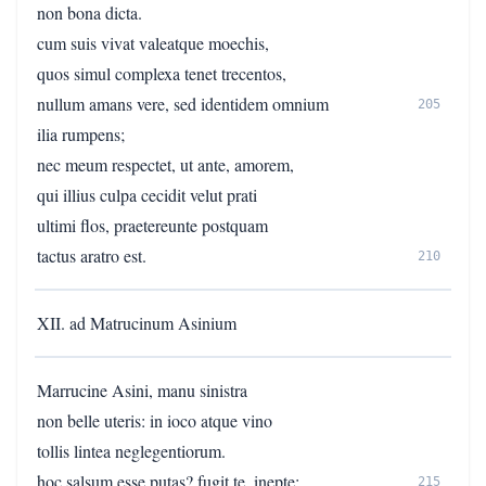
non bona dicta.
cum suis vivat valeatque moechis,
quos simul complexa tenet trecentos,
nullum amans vere, sed identidem omnium
205
ilia rumpens;
nec meum respectet, ut ante, amorem,
qui illius culpa cecidit velut prati
ultimi flos, praetereunte postquam
tactus aratro est.
210
XII. ad Matrucinum Asinium
Marrucine Asini, manu sinistra
non belle uteris: in ioco atque vino
tollis lintea neglegentiorum.
hoc salsum esse putas? fugit te, inepte:
215