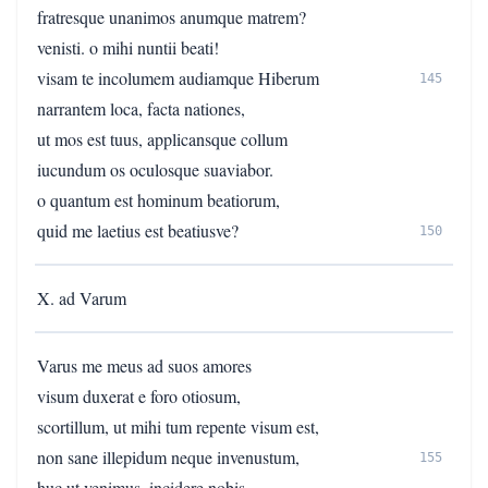
fratresque unanimos anumque matrem?
venisti. o mihi nuntii beati!
visam te incolumem audiamque Hiberum
145
narrantem loca, facta nationes,
ut mos est tuus, applicansque collum
iucundum os oculosque suaviabor.
o quantum est hominum beatiorum,
quid me laetius est beatiusve?
150
X. ad Varum
Varus me meus ad suos amores
visum duxerat e foro otiosum,
scortillum, ut mihi tum repente visum est,
non sane illepidum neque invenustum,
155
huc ut venimus, incidere nobis