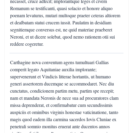
necasset, cruce adfecit; implorantique leges et civem
Romanum se testificanti, quasi solacio et honore aliquo
poenam levaturus, mutari multoque praeter ceteras altiorem
et dealbatam statui crucem iussit. Paulatim in desidiam
segnitiemque conversus est, ne quid materiae praeberet
Neroni, et ut dicere solebat, quod nemo rationem otii sui
reddere cogeretur.
Carthagine nova conventum agens tumultuari Gallias
comperit legato Aquitaniae auxilia implorante;
supervenerunt et Vindicis litterae hortantis, ut humano
generi assertorem ducemque se accommodaret. Nec diu
cunctatus, condicionem partim metu, partim spe recepit;
nam et mandata Neronis de nece sua ad procuratores clam
missa deprenderat, et confirmabatur cum secundissimis
auspiciis et ominibus virginis honestae vaticinatione, tanto
magis quod eadem illa carmina sacerdos Iovis Cluniae ex
penetrali somnio monitus eruerat ante ducentos annos