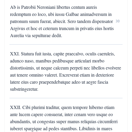
Ab is Patrobii Neroniani libertus centum aureis
redemptum eo loco, ubi iussu Galbae animadversum in
patronum suum fuerat, abiecit. Sero tandem dispensator
30
Argivus et hoc et ceterum truncum in privatis eius hortis
Aurelia via sepulturae dedit.
XXI. Statura fuit iusta, capite praecalvo, oculis caeruleis,
adunco naso, manibus pedibusque articulari morbo
distortissimis, ut neque calceum perpeti nec libellos evolvere
aut tenere omnino valeret. Excreverat etiam in dexteriore
latere eius caro praependebatque adeo ut aegre fascia
substringeretur.
XXII. Cibi plurimi traditur, quem tempore hiberno etiam
ante lucem capere consuerat, inter cenam vero usque eo
abundantis, ut congestas super manus reliquias circumferri
iuberet spargique ad pedes stantibus. Libidinis in mares