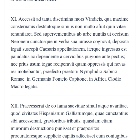
XI. Accessit ad tanta discrimina mors Vindicis, qua maxime
consternatus destitutoque similis non multo afuit quin vitae
renuntiaret. Sed supervenientibus ab urbe nuntiis ut occisum
Neronem cunctosque in verba sua iurasse cognovit, deposita
legati suscepit Caesaris appellationem, iterque ingressus est
paludatus ac dependente a cervicibus pugione ante pectus;
nec prius usum togae reciperavit quam oppressis qui novas
res moliebantur, praefecto praetorii Nymphidio Sabino
Romae, in Germania Fonteio Capitone, in Africa Clodio
Macro legatis.
XII. Praecesserat de eo fama saevitiae simul atque avaritiae,
quod civitates Hispaniarum Galliarumque, quae cunctantius
sibi accesserant, gravioribus tributis, quasdam etiam
murorum destructione punisset et praepositos
procuratoresque supplicio capitis adfecisset cum coniugibus