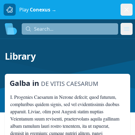
Dism
Play
Conexus →
Search...
Search...
Ope
Library
Galba
in
DE VITIS CAESARUM
I. Progenies Caesarum in Nerone defecit; quod futurum,
compluribus quidem signis, sed vel evidentissimis duobus
apparuit. Liviae, olim post Augusti statim nuptias
Veientanum suum revisenti, praetervolans aquila gallinam
albam ramulum lauri rostro tenentem, ita ut rapuerat,
demisit in gremium; cumque nutriri alitem, pangi