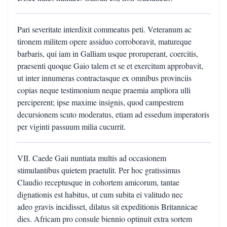
Pari severitate interdixit commeatus peti. Veteranum ac
tironem militem opere assiduo corroboravit, matureque
barbaris, qui iam in Galliam usque proruperant, coercitis,
praesenti quoque Gaio talem et se et exercitum approbavit,
ut inter innumeras contractasque ex omnibus provinciis
copias neque testimonium neque praemia ampliora ulli
perciperent; ipse maxime insignis, quod campestrem
decursionem scuto moderatus, etiam ad essedum imperatoris
per viginti passuum milia cucurrit.
VII. Caede Gaii nuntiata multis ad occasionem
stimulantibus quietem praetulit. Per hoc gratissimus
Claudio receptusque in cohortem amicorum, tantae
dignationis est habitus, ut cum subita ei valitudo nec
adeo gravis incidisset, dilatus sit expeditionis Britannicae
dies. Africam pro consule biennio optinuit extra sortem