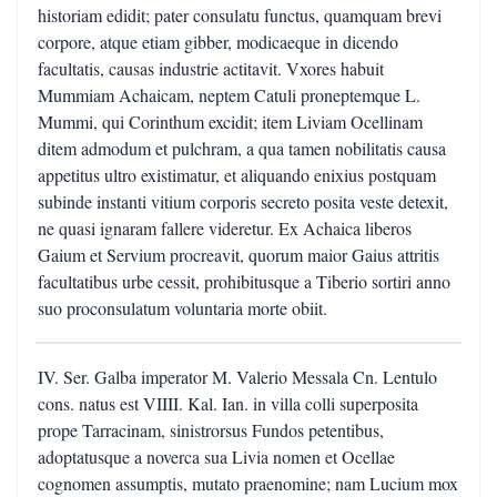
historiam edidit; pater consulatu functus, quamquam brevi
corpore, atque etiam gibber, modicaeque in dicendo
facultatis, causas industrie actitavit. Vxores habuit
Mummiam Achaicam, neptem Catuli proneptemque L.
Mummi, qui Corinthum excidit; item Liviam Ocellinam
ditem admodum et pulchram, a qua tamen nobilitatis causa
appetitus ultro existimatur, et aliquando enixius postquam
subinde instanti vitium corporis secreto posita veste detexit,
ne quasi ignaram fallere videretur. Ex Achaica liberos
Gaium et Servium procreavit, quorum maior Gaius attritis
facultatibus urbe cessit, prohibitusque a Tiberio sortiri anno
suo proconsulatum voluntaria morte obiit.
IV. Ser. Galba imperator M. Valerio Messala Cn. Lentulo
cons. natus est VIIII. Kal. Ian. in villa colli superposita
prope Tarracinam, sinistrorsus Fundos petentibus,
adoptatusque a noverca sua Livia nomen et Ocellae
cognomen assumptis, mutato praenomine; nam Lucium mox