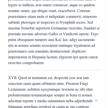
legere se militem, non emere consuesse; atque eo quidem
nomine omnis, qui ubique erant, exacerbavit. Ceterum
praetorianos etiam metu et indignitate commovit, removens
subinde plerosque ut suspectos et Nymphidi socios. Sed
maxime fremebat superioris Germaniae exercitus, fraudari se
praemiis navatae adversus Gallos et Vindicem operae. Ergo
primi obsequium rumpere ausi Kal. Ian. adigi sacramento
nisi in nomen senatus recusarunt statimque legationem ad
praetorianos cum mandatis destinaverunt: displicere
imperatorem in Hispania factum; eligerent ipsi quem cuncti
exercitus comprobarent.
XVII. Quod ut nuntiatum est, despectui esse non tam
senectam suam quam orbitatem ratus, Pisonem Frugi
Licinianum, nobilem egregiumque iuvenem ac sibi olim
probatissimum testamentoque semper in bona et nomen
adscitum repente e media salutantium turba adprehendit
25
filiumque appellans perduxit in castra ac pro contione