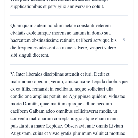
supplicationibus et pervigilio anniversario coluit.
Quamquam autem nondum aetate constanti veterem
civitatis exoletumque morem ac tantum in domo sua
haerentem obstinatissime retinuit, ut liberti servique bis
5
die frequentes adessent ac mane salvere, vesperi valere
sibi singuli dicerent.
V. Inter liberales disciplinas attendit et iuri. Dedit et
matrimonio operam; verum, amissa uxore Lepida duobusque
ex ea filiis, remansit in caelibatu, neque sollicitari ulla
condicione amplius potuit, ne Agrippinae quidem, viduatae
morte Domitii, quae maritum quoque adhuc necdum
caelibem Galbam adeo omnibus sollicitaverat modis, ut
conventu matronarum correpta iurgio atque etiam manu
pulsata sit a matre Lepidae. Observavit ante omnis Liviam
Augustam, cuius et vivae gratia plurimum valuit et mortuae