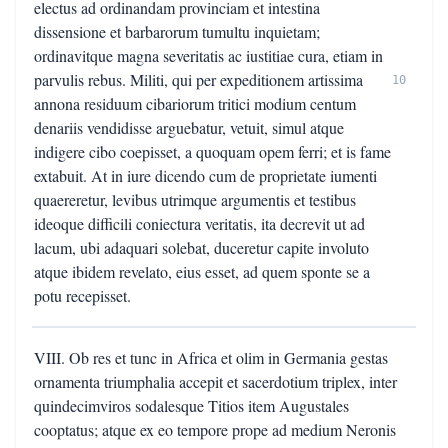
electus ad ordinandam provinciam et intestina
dissensione et barbarorum tumultu inquietam;
ordinavitque magna severitatis ac iustitiae cura, etiam in
parvulis rebus. Militi, qui per expeditionem artissima
10
annona residuum cibariorum tritici modium centum
denariis vendidisse arguebatur, vetuit, simul atque
indigere cibo coepisset, a quoquam opem ferri; et is fame
extabuit. At in iure dicendo cum de proprietate iumenti
quaereretur, levibus utrimque argumentis et testibus
ideoque difficili coniectura veritatis, ita decrevit ut ad
lacum, ubi adaquari solebat, duceretur capite involuto
atque ibidem revelato, eius esset, ad quem sponte se a
potu recepisset.
VIII. Ob res et tunc in Africa et olim in Germania gestas
ornamenta triumphalia accepit et sacerdotium triplex, inter
quindecimviros sodalesque Titios item Augustales
cooptatus; atque ex eo tempore prope ad medium Neronis