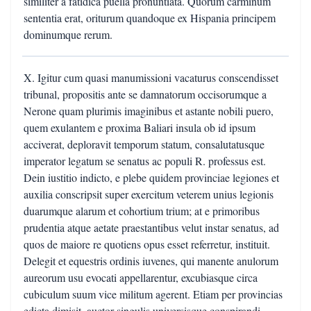
similiter a fatidica puella pronuntiata. Quorum carminum
sententia erat, oriturum quandoque ex Hispania principem
dominumque rerum.
X. Igitur cum quasi manumissioni vacaturus conscendisset
tribunal, propositis ante se damnatorum occisorumque a
Nerone quam plurimis imaginibus et astante nobili puero,
quem exulantem e proxima Baliari insula ob id ipsum
acciverat, deploravit temporum statum, consalutatusque
imperator legatum se senatus ac populi R. professus est.
Dein iustitio indicto, e plebe quidem provinciae legiones et
auxilia conscripsit super exercitum veterem unius legionis
duarumque alarum et cohortium trium; at e primoribus
prudentia atque aetate praestantibus velut instar senatus, ad
quos de maiore re quotiens opus esset referretur, instituit.
Delegit et equestris ordinis iuvenes, qui manente anulorum
aureorum usu evocati appellarentur, excubiasque circa
cubiculum suum vice militum agerent. Etiam per provincias
edicta dimisit, auctor singulis universisque conspirandi