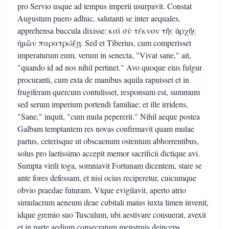
pro Servio usque ad tempus imperii usurpavit. Constat
Augustum puero adhuc, salutanti se inter aequales,
apprehensa buccula dixisse: καὶ σὺ τέκνον τῆς ἀρχῆς
ἡμῶν παρατρώξῃ. Sed et Tiberius, cum comperisset
imperaturum eum, verum in senecta, "Vivat sane," ait,
"quando id ad nos nihil pertinet." Avo quoque eius fulgur
procuranti, cum exta de manibus aquila rapuisset et in
frugiferam quercum contulisset, responsum est, summum
sed serum imperium portendi familiae; et ille irridens,
"Sane," inquit, "cum mula pepererit." Nihil aeque postea
Galbam temptantem res novas confirmavit quam mulae
partus, ceterisque ut obscaenum ostentum abhorrentibus,
solus pro laetissimo accepit memor sacrificii dictique avi.
Sumpta virili toga, somniavit Fortunam dicentem, stare se
ante fores defessam, et nisi ocius reciperetur, cuicumque
obvio praedae futuram. Vtque evigilavit, aperto atrio
simulacrum aeneum deae cubitali maius iuxta limen invenit,
idque gremio suo Tusculum, ubi aestivare consuerat, avexit
et in parte aedium consecratum menstruis deinceps