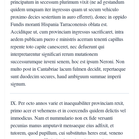
principatum in secessum plurimum vixit (ne ad gestandum
quidem umquam iter ingressus quam ut secum vehiculo
proximo decies sestertium in auro efferret), donec in oppido
Fundis moranti Hispania Tarraconensis oblata est.
Acciditque ut, cum provinciam ingressus sacrificaret, intra
aedem publicam puero e ministris acerram tenenti capillus
repente toto capite canesceret, nec defuerunt qui
interpretarentur significari rerum mutationem
successurumque iuveni senem, hoc est ipsum Neroni. Non
multo post in Cantabriae lacum fulmen decidit, repertaeque
sunt duodecim secures, haud ambiguum summae imperii
signum.
IX. Per octo annos varie et inaequabiliter provinciam rexit,
primo acer et vehemens et in coercendis quidem delictis vel
immodicus. Nam et nummulario non ex fide versanti
pecunias manus amputavit mensaeque eius adfixit, et
tutorem, quod pupillum, cui substitutus heres erat, veneno