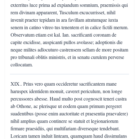
exterritus luce prima ad expiandum somnium, praemissis qui
rem divinam appararent, Tusculum excucurrisset, nihil
invenit praeter tepidam in ara favillam atratumque iuxta
senem in catino vitreo tus tenentem et in calice fictili merum.
Observatum etiam est kal. Ian. sacrificanti coronam de
capite excidisse, auspicanti pullos avolasse; adoptionis die
neque milites adlocuturo castrensem sellam de more positam
pro tribunali oblitis ministris, et in senatu curulem perverse
collocatam.
XIX.. Prius vero quam occideretur sacrificantem mane
haruspex identidem monuit, caveret periculum, non longe
percussores abesse. Haud multo post cognoscit teneri castra
ab Othone, ac plerisque ut eodem quam primum pergeret
suadentibus (posse enim auctoritate et praesentia praevalere)
nihil amplius quam continere se statuit et legionariorum
firmare praesidiis, qui multifariam diverseque tendebant.
Loricam tamen induit linteam, quamquam haud dissimulans