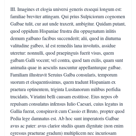
III. Imagines et elogia universi generis exsequi longum est:
familiae breviter attingam. Qui prius Sulpiciorum cognomen
Galbae tulit, cur aut unde traxerit, ambigitur. Quidam putant,
quod oppidum Hispaniae frustra diu oppugnatum inlitis
demum galbano facibus succenderit; alii, quod in diuturna
valitudine galbeo, id est remediis lana involutis, assidue
uteretur: nonnulli, quod praepinguis fuerit visus, quem
galbam Galli vocent; vel contra, quod tam exilis, quam sunt
animalia quae in aesculis nascuntur appellanturque galbae.
Familiam illustravit Seruius Galba consularis, temporum
suorum et eloquentissimus, quem tradunt Hispaniam ex
praetura optinentem, triginta Lusitanorum milibus perfidia
trucidatis, Viriatini belli causam exstitisse. Eius nepos ob
repulsam consulatus infensus Iulio Caesari, cuius legatus in
Gallia fuerat, conspiravit cum Cassio et Bruto, propter quod
Pedia lege damnatus est. Ab hoc sunt imperatoris Galbae
avus ac pater: avus clarior studiis quam dignitate (non enim
egressus praeturae gradum) multiplicem nec incuriosam