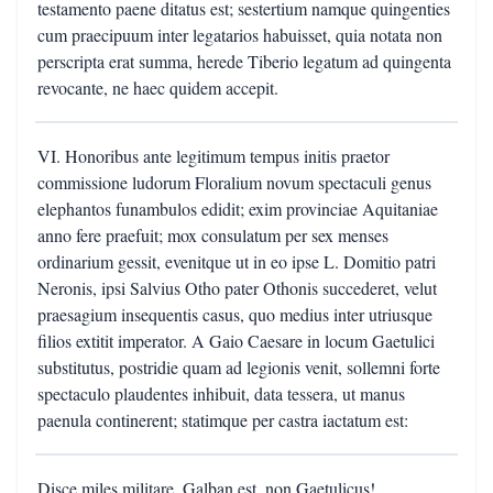
testamento paene ditatus est; sestertium namque quingenties
cum praecipuum inter legatarios habuisset, quia notata non
perscripta erat summa, herede Tiberio legatum ad quingenta
revocante, ne haec quidem accepit.
VI. Honoribus ante legitimum tempus initis praetor
commissione ludorum Floralium novum spectaculi genus
elephantos funambulos edidit; exim provinciae Aquitaniae
anno fere praefuit; mox consulatum per sex menses
ordinarium gessit, evenitque ut in eo ipse L. Domitio patri
Neronis, ipsi Salvius Otho pater Othonis succederet, velut
praesagium insequentis casus, quo medius inter utriusque
filios extitit imperator. A Gaio Caesare in locum Gaetulici
substitutus, postridie quam ad legionis venit, sollemni forte
spectaculo plaudentes inhibuit, data tessera, ut manus
paenula continerent; statimque per castra iactatum est:
Disce miles militare. Galban est, non Gaetulicus!