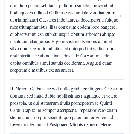
ramulum placuisset, tanta pullorum suboles provenit, ut
hodieque ea uilla ad Gallinas vocetur, tale vero lauretum,
1
ut triumphaturi Caesares inde laureas decerperent; fuitque
mos triumphantibus, illas confestim eodem loco pangere;
et observatum est, sub cuiusque obitum arborem ab ipso
institutam elanguisse. Ergo novissimo Neronis anno et
silva omnis exaruit radicitus, et quidquid ibi gallinarum
erat interiit; ac subinde tacta de caelo Caesarum aede,
capita omnibus simul statuis deciderunt, Augusti etiam
sceptrum e manibus excussum est.
II. Neroni Galba successit nullo gradu contingens Caesarum
domum, sed haud dubie nobilissimus magnaque et vetere
prosapia, ut qui statuarum titulis pronepotem se Quinti
Catuli Capitolini semper ascripserit, imperator vero etiam
stemma in atrio proposuerit, quo paternam originem ad
Iovem, maternam ad Pasiphaen Minois uxorem referret.