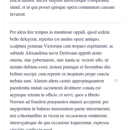
simul, et ut qua posset quisque opera communem causam
iuvarent.
Per idem fere tempus in munitione oppidi, quod sedem
bello delegerat, repertus est anulus opere antiquo,
scalptura gemmae Victoriam cum tropaeo exprimente; ac
subinde Alexandrina navis Dertosam appulit armis
onusta, sine gubernatore, sine nauta ac vectore ullo, ut
nemini dubium esset, iustum piumque et faventibus diis
bellum suscipi; cum repente ex inopinato prope cuncta
turbata sunt. Alarum altera castris appropinquantem
15
paenitentia mutati sacramenti destituere conata est
aegreque retenta in officio, et servi, quos a liberto
Neronis ad fraudem praeparatos muneri acceperat, per
angiportum in balneas transeuntem paene interemerunt,
nisi cohortantibus in vicem ne occasionem omitterent,
interrogatisque de qua occasione loquerentur, expressa
cruciatu confessio esset.