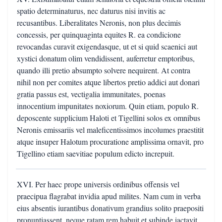
spatio determinaturus, nec daturus nisi invitis ac
recusantibus. Liberalitates Neronis, non plus decimis
concessis, per quinquaginta equites R. ea condicione
revocandas curavit exigendasque, ut et si quid scaenici aut
xystici donatum olim vendidissent, auferretur emptoribus,
quando illi pretio absumpto solvere nequirent. At contra
nihil non per comites atque libertos pretio addici aut donari
gratia passus est, vectigalia immunitates, poenas
innocentium impunitates noxiorum. Quin etiam, populo R.
deposcente supplicium Haloti et Tigellini solos ex omnibus
Neronis emissariis vel maleficentissimos incolumes praestitit
atque insuper Halotum procuratione amplissima ornavit, pro
Tigellino etiam saevitiae populum edicto increpuit.
XVI. Per haec prope universis ordinibus offensis vel
praecipua flagrabat invidia apud milites. Nam cum in verba
eius absentis iurantibus donativum grandius solito praepositi
pronuntiassent, neque ratam rem habuit et subinde iactavit