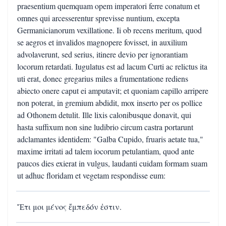
praesentium quemquam opem imperatori ferre conatum et
omnes qui arcesserentur sprevisse nuntium, excepta
Germanicianorum vexillatione. Ii ob recens meritum, quod
se aegros et invalidos magnopere fovisset, in auxilium
advolaverunt, sed serius, itinere devio per ignorantiam
locorum retardati. Iugulatus est ad lacum Curti ac relictus ita
uti erat, donec gregarius miles a frumentatione rediens
abiecto onere caput ei amputavit; et quoniam capillo arripere
non poterat, in gremium abdidit, mox inserto per os pollice
ad Othonem detulit. Ille lixis calonibusque donavit, qui
hasta suffixum non sine ludibrio circum castra portarunt
adclamantes identidem: "Galba Cupido, fruaris aetate tua,"
maxime irritati ad talem iocorum petulantiam, quod ante
paucos dies exierat in vulgus, laudanti cuidam formam suam
ut adhuc floridam et vegetam respondisse eum:
Ἔτι μοι μένος ἔμπεδόν ἐστιν.