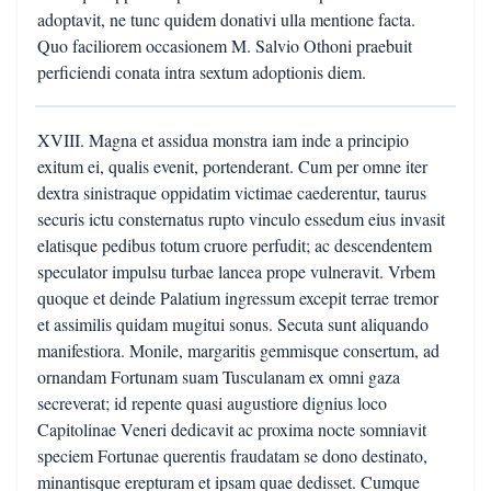
adoptavit, ne tunc quidem donativi ulla mentione facta.
Quo faciliorem occasionem M. Salvio Othoni praebuit
perficiendi conata intra sextum adoptionis diem.
XVIII. Magna et assidua monstra iam inde a principio
exitum ei, qualis evenit, portenderant. Cum per omne iter
dextra sinistraque oppidatim victimae caederentur, taurus
securis ictu consternatus rupto vinculo essedum eius invasit
elatisque pedibus totum cruore perfudit; ac descendentem
speculator impulsu turbae lancea prope vulneravit. Vrbem
quoque et deinde Palatium ingressum excepit terrae tremor
et assimilis quidam mugitui sonus. Secuta sunt aliquando
manifestiora. Monile, margaritis gemmisque consertum, ad
ornandam Fortunam suam Tusculanam ex omni gaza
secreverat; id repente quasi augustiore dignius loco
Capitolinae Veneri dedicavit ac proxima nocte somniavit
speciem Fortunae querentis fraudatam se dono destinato,
minantisque erepturam et ipsam quae dedisset. Cumque