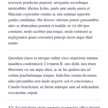
assessore praefectus praetorii, arrogantia socordiaque
intolerabilis; libertus Icelus, paulo ante anulis aureis et
Marciani cognomine ornatus ac iam summae equestris
gradus candidatus. His diverso vitiorum genere grassantibus
adeo se abutendum permisit et tradidit, ut vix sibi ipse
constaret, modo acerbior parciorque, modo remissior ac
neglegentior quam conveniret principi electo atque illud
aetatis.
Quosdam claros ex utroque ordine viros suspicione minima
inauditos condemnavit. Civitatem R. raro dedit, iura trium
liberorum vix uni atque alteri, ac ne his quidem nisi ad
certum praefinitumque tempus. Iudicibus sextam decuriam
adici precantibus non modo negavit, sed et concessum a
Claudio beneficium, ne hieme initioque anni ad iudicandum
evocarentur, eripuit.
XV. Existimabatur etiam senatoria et equestria officia biennii