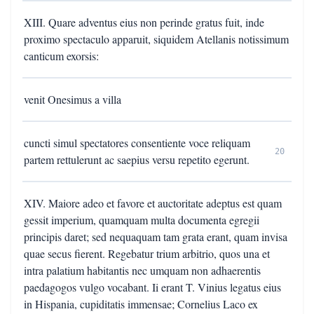
XIII. Quare adventus eius non perinde gratus fuit, inde
proximo spectaculo apparuit, siquidem Atellanis notissimum
canticum exorsis:
venit Onesimus a villa
cuncti simul spectatores consentiente voce reliquam
20
partem rettulerunt ac saepius versu repetito egerunt.
XIV. Maiore adeo et favore et auctoritate adeptus est quam
gessit imperium, quamquam multa documenta egregii
principis daret; sed nequaquam tam grata erant, quam invisa
quae secus fierent. Regebatur trium arbitrio, quos una et
intra palatium habitantis nec umquam non adhaerentis
paedagogos vulgo vocabant. Ii erant T. Vinius legatus eius
in Hispania, cupiditatis immensae; Cornelius Laco ex