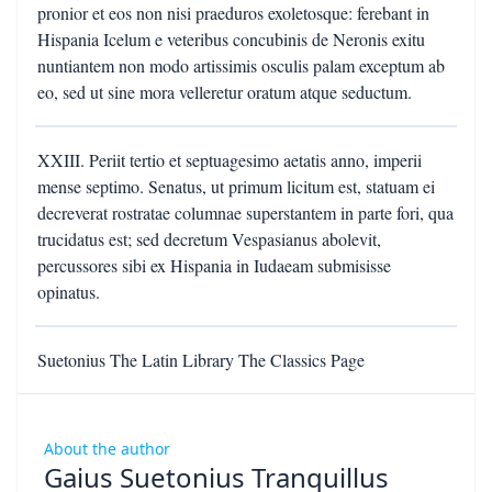
pronior et eos non nisi praeduros exoletosque: ferebant in
Hispania Icelum e veteribus concubinis de Neronis exitu
nuntiantem non modo artissimis osculis palam exceptum ab
eo, sed ut sine mora velleretur oratum atque seductum.
XXIII. Periit tertio et septuagesimo aetatis anno, imperii
mense septimo. Senatus, ut primum licitum est, statuam ei
decreverat rostratae columnae superstantem in parte fori, qua
trucidatus est; sed decretum Vespasianus abolevit,
percussores sibi ex Hispania in Iudaeam submisisse
opinatus.
Suetonius The Latin Library The Classics Page
About the author
Gaius Suetonius Tranquillus