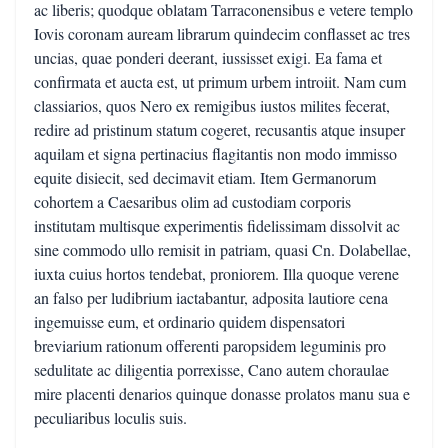
ac liberis; quodque oblatam Tarraconensibus e vetere templo
Iovis coronam auream librarum quindecim conflasset ac tres
uncias, quae ponderi deerant, iussisset exigi. Ea fama et
confirmata et aucta est, ut primum urbem introiit. Nam cum
classiarios, quos Nero ex remigibus iustos milites fecerat,
redire ad pristinum statum cogeret, recusantis atque insuper
aquilam et signa pertinacius flagitantis non modo immisso
equite disiecit, sed decimavit etiam. Item Germanorum
cohortem a Caesaribus olim ad custodiam corporis
institutam multisque experimentis fidelissimam dissolvit ac
sine commodo ullo remisit in patriam, quasi Cn. Dolabellae,
iuxta cuius hortos tendebat, proniorem. Illa quoque verene
an falso per ludibrium iactabantur, adposita lautiore cena
ingemuisse eum, et ordinario quidem dispensatori
breviarium rationum offerenti paropsidem leguminis pro
sedulitate ac diligentia porrexisse, Cano autem choraulae
mire placenti denarios quinque donasse prolatos manu sua e
peculiaribus loculis suis.