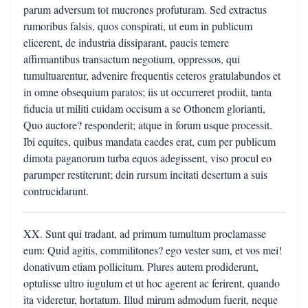
parum adversum tot mucrones profuturam. Sed extractus
rumoribus falsis, quos conspirati, ut eum in publicum
elicerent, de industria dissiparant, paucis temere
affirmantibus transactum negotium, oppressos, qui
tumultuarentur, advenire frequentis ceteros gratulabundos et
in omne obsequium paratos; iis ut occurreret prodiit, tanta
fiducia ut militi cuidam occisum a se Othonem glorianti,
Quo auctore? responderit; atque in forum usque processit.
Ibi equites, quibus mandata caedes erat, cum per publicum
dimota paganorum turba equos adegissent, viso procul eo
parumper restiterunt; dein rursum incitati desertum a suis
contrucidarunt.
XX. Sunt qui tradant, ad primum tumultum proclamasse
eum: Quid agitis, commilitones? ego vester sum, et vos mei!
donativum etiam pollicitum. Plures autem prodiderunt,
optulisse ultro iugulum et ut hoc agerent ac ferirent, quando
ita videretur, hortatum. Illud mirum admodum fuerit, neque