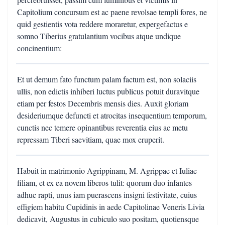
Capitolium concursum est ac paene revolsae templi fores, ne
quid gestientis vota reddere moraretur, expergefactus e
somno Tiberius gratulantium vocibus atque undique
concinentium:
Et ut demum fato functum palam factum est, non solaciis
ullis, non edictis inhiberi luctus publicus potuit duravitque
etiam per festos Decembris mensis dies. Auxit gloriam
desideriumque defuncti et atrocitas insequentium temporum,
cunctis nec temere opinantibus reverentia eius ac metu
repressam Tiberi saevitiam, quae mox eruperit.
Habuit in matrimonio Agrippinam, M. Agrippae et Iuliae
filiam, et ex ea novem liberos tulit: quorum duo infantes
adhuc rapti, unus iam puerascens insigni festivitate, cuius
effigiem habitu Cupidinis in aede Capitolinae Veneris Livia
dedicavit, Augustus in cubiculo suo positam, quotiensque