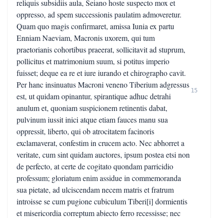
reliquis subsidiis aula, Seiano hoste suspecto mox et
oppresso, ad spem successionis paulatim admoveretur.
Quam quo magis confirmaret, amissa Iunia ex partu
Enniam Naeviam, Macronis uxorem, qui tum
praetorianis cohortibus praeerat, sollicitavit ad stuprum,
pollicitus et matrimonium suum, si potitus imperio
fuisset; deque ea re et iure iurando et chirographo cavit.
Per hanc insinuatus Macroni veneno Tiberium adgressus
15
est, ut quidam opinantur, spirantique adhuc detrahi
anulum et, quoniam suspicionem retinentis dabat,
pulvinum iussit inici atque etiam fauces manu sua
oppressit, liberto, qui ob atrocitatem facinoris
exclamaverat, confestim in crucem acto. Nec abhorret a
veritate, cum sint quidam auctores, ipsum postea etsi non
de perfecto, at certe de cogitato quondam parricidio
professum; gloriatum enim assidue in commemoranda
sua pietate, ad ulciscendam necem matris et fratrum
introisse se cum pugione cubiculum Tiberi[i] dormientis
et misericordia correptum abiecto ferro recessisse; nec