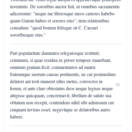
iuventutis. De sororibus auctor fuit, ut omnibus sacramentis
adicerentur: "neque me liberosque meos cariores habebo
quam Gaium habeo et sorores eius"; item relationibus
consulum: "quod bonum felixque sit C. Caesari
sororibusque eius."
Pari popularitate damnatos relegatosque restituit;
criminum, si quae residua ex priore tempore manebant,
omnium gratiam fecit; commentarios ad matris
fratrumque suorum causas pertinentis, ne cui postmodum
delatori aut testi maneret ullus metus, convectos in
20
forum, et ante clare obtestatus deos neque legisse neque
attigisse quicquam, concremavit; libellum de salute sua
oblatum non recepit, contendens nihil sibi admissum cur
cuiquam invisus esset, negavitque se delatoribus aures
habere.