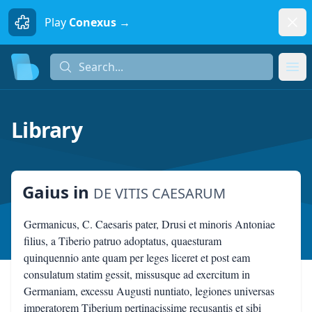
Dism
Play
Conexus →
Search...
Search...
Ope
Library
Gaius
in
DE VITIS CAESARUM
Germanicus, C. Caesaris pater, Drusi et minoris Antoniae
filius, a Tiberio patruo adoptatus, quaesturam
quinquennio ante quam per leges liceret et post eam
consulatum statim gessit, missusque ad exercitum in
Germaniam, excessu Augusti nuntiato, legiones universas
imperatorem Tiberium pertinacissime recusantis et sibi