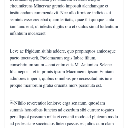
circumferens Minervae gremio imposuit alendamque et
instituendam commendavit. Nec ullo firmiore indicio sui
seminis esse credebat quam feritatis, quae illi quoque tanta
iam tunc erat, ut infestis digitis ora et oculos simul ludentium
infantium incesseret.
Leve ac frigidum sit his addere, quo propinquos amicosque
pacto tractaverit, Ptolemaeum regis Iubae filium,
consobrinum suum – erat enim et is M. Antoni ex Selene
filia nepos – et in primis ipsum Macronem, ipsam Enniam,
adiutores imperii; quibus omnibus pro necessitudinis iure
proque meritorum gratia cruenta mors persoluta est.
Nihilo reverentior leniorve erga senatum, quosdam
summis honoribus functos ad essedum sibi currere togatos
per aliquot passuum milia et cenanti modo ad pluteum modo
ad pedes stare succinctos linteo passus est; alios cum clam