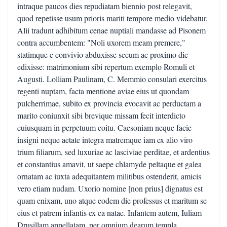
intraque paucos dies repudiatam biennio post relegavit,
quod repetisse usum prioris mariti tempore medio videbatur.
Alii tradunt adhibitum cenae nuptiali mandasse ad Pisonem
contra accumbentem: "Noli uxorem meam premere,"
statimque e convivio abduxisse secum ac proximo die
edixisse: matrimonium sibi repertum exemplo Romuli et
Augusti. Lolliam Paulinam, C. Memmio consulari exercitus
regenti nuptam, facta mentione aviae eius ut quondam
pulcherrimae, subito ex provincia evocavit ac perductam a
marito coniunxit sibi brevique missam fecit interdicto
cuiusquam in perpetuum coitu. Caesoniam neque facie
insigni neque aetate integra matremque iam ex alio viro
trium filiarum, sed luxuriae ac lasciviae perditae, et ardentius
et constantius amavit, ut saepe chlamyde peltaque et galea
ornatam ac iuxta adequitantem militibus ostenderit, amicis
vero etiam nudam. Uxorio nomine [non prius] dignatus est
quam enixam, uno atque eodem die professus et maritum se
eius et patrem infantis ex ea natae. Infantem autem, Iuliam
Drusillam appellatam, per omnium dearum templa