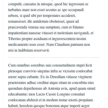
compulit, causatus in utroque, quod hic ingressum se
turbatius mare non esset secutus ac spe occupandi
urbem, si quid sibi per tempestates accideret,
remansisset, ille antidotum oboluisset, quasi ad
praecavenda venena sua sumptum, cum et Silanus
impatientiam nauseae vitasset et molestiam navigandi, et
Tiberius propter assiduam et ingravescentem tussim
medicamento usus esset. Nam Claudium patruum non
nisi in ludibrium reservavit.
Cum omnibus sororibus suis consuetudinem stupri fecit
plenoque convivio singulas infra se vicissim conlocabat
uxore supra cubante. Ex iis Drusillam vitiasse virginem
praetextatus adhuc creditur atque etiam in concubitu eius
quondam deprehensus ab Antonia avia, apud quam simul
educabantur; mox Lucio Cassio Longino consulari
conlocatam abduxit et in modum iustae uxoris propalam
habuit; heredem quoque bonorum atque imperii aeger