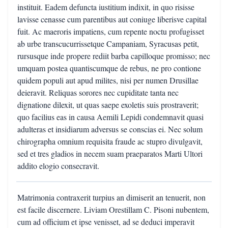
instituit. Eadem defuncta iustitium indixit, in quo risisse
lavisse cenasse cum parentibus aut coniuge liberisve capital
fuit. Ac maeroris impatiens, cum repente noctu profugisset
ab urbe transcucurrissetque Campaniam, Syracusas petit,
rursusque inde propere rediit barba capilloque promisso; nec
umquam postea quantiscumque de rebus, ne pro contione
quidem populi aut apud milites, nisi per numen Drusillae
deieravit. Reliquas sorores nec cupiditate tanta nec
dignatione dilexit, ut quas saepe exoletis suis prostraverit;
quo facilius eas in causa Aemili Lepidi condemnavit quasi
adulteras et insidiarum adversus se conscias ei. Nec solum
chirographa omnium requisita fraude ac stupro divulgavit,
sed et tres gladios in necem suam praeparatos Marti Ultori
addito elogio consecravit.
Matrimonia contraxerit turpius an dimiserit an tenuerit, non
est facile discernere. Liviam Orestillam C. Pisoni nubentem,
cum ad officium et ipse venisset, ad se deduci imperavit