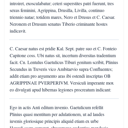
introiret, exosculabatur; ceteri superstites patri fuerunt, tres
sexus feminini, Agrippina, Drusilla, Livilla, continuo
triennio natae; totidem mares, Nero et Drusus et C. Caesar.
Neronem et Drusum senatus Tiberio criminante hostes
iudicavit.
C. Caesar natus est pridie Kal. Sept. patre suo et C. Fonteio
Capitone coss. Ubi natus sit, incertum diversitas tradentium
facit. Cn. Lentulus Gaetulicus Tiburi genitum scribit, Plinius
Secundus in Treveris vico Ambitarvio supra Confluentes;
addit etiam pro argumento aras ibi ostendi inscriptas OB
AGRIPPINAE PVERPERIVM. Versiculi imperante mox
eo divulgati apud hibernas legiones procreatum indicant:
Ego in actis Anti editum invenio. Gaetulicum refellit
Plinius quasi mentitum per adulationem, ut ad laudes
iuvenis gloriosique principis aliquid etiam ex urbe
Herculi sacra sumeret, abusumque audentius mendacio,