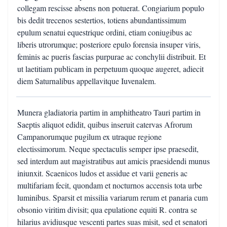
collegam rescisse absens non potuerat. Congiarium populo
bis dedit trecenos sestertios, totiens abundantissimum
epulum senatui equestrique ordini, etiam coniugibus ac
liberis utrorumque; posteriore epulo forensia insuper viris,
feminis ac pueris fascias purpurae ac conchylii distribuit. Et
ut laetitiam publicam in perpetuum quoque augeret, adiecit
diem Saturnalibus appellavitque Iuvenalem.
Munera gladiatoria partim in amphitheatro Tauri partim in
Saeptis aliquot edidit, quibus inseruit catervas Afrorum
Campanorumque pugilum ex utraque regione
electissimorum. Neque spectaculis semper ipse praesedit,
sed interdum aut magistratibus aut amicis praesidendi munus
iniunxit. Scaenicos ludos et assidue et varii generis ac
multifariam fecit, quondam et nocturnos accensis tota urbe
luminibus. Sparsit et missilia variarum rerum et panaria cum
obsonio viritim divisit; qua epulatione equiti R. contra se
hilarius avidiusque vescenti partes suas misit, sed et senatori