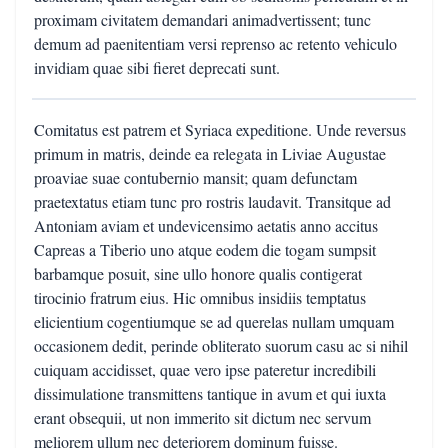
proximam civitatem demandari animadvertissent; tunc
demum ad paenitentiam versi reprenso ac retento vehiculo
invidiam quae sibi fieret deprecati sunt.
Comitatus est patrem et Syriaca expeditione. Unde reversus
primum in matris, deinde ea relegata in Liviae Augustae
proaviae suae contubernio mansit; quam defunctam
praetextatus etiam tunc pro rostris laudavit. Transitque ad
Antoniam aviam et undevicensimo aetatis anno accitus
Capreas a Tiberio uno atque eodem die togam sumpsit
barbamque posuit, sine ullo honore qualis contigerat
tirocinio fratrum eius. Hic omnibus insidiis temptatus
elicientium cogentiumque se ad querelas nullam umquam
occasionem dedit, perinde obliterato suorum casu ac si nihil
cuiquam accidisset, quae vero ipse pateretur incredibili
dissimulatione transmittens tantique in avum et qui iuxta
erant obsequii, ut non immerito sit dictum nec servum
meliorem ullum nec deteriorem dominum fuisse.