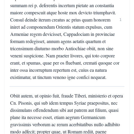
summam rei p. deferentis incertum pietate an constantia
maiore compescuit atque hoste mox devicto triumphavit.
Consul deinde iterum creatus ac prius quam honorem
1
iniret ad componendum Orientis statum expulsus, cum
Armeniae regem devicisset, Cappadociam in provinciae
formam redegisset, annum agens aetatis quartum et
tricensimum diuturno morbo Antiochiae obiit, non sine
veneni suspicione. Nam praeter livores, qui toto corpore
erant, et spumas, quae per os fluebant, cremati quoque cor
inter ossa incorruptum repertum est, cuius ea natura
existimatur, ut tinctum veneno igne confici nequeat.
Obiit autem, ut opinio fuit, fraude Tiberi, ministerio et opera
Cn. Pisonis, qui sub idem tempus Syriae praepositus, nec
dissimulans offendendum sibi aut patrem aut filium, quasi
plane ita necesse esset, etiam aegrum Germanicum
gravissimis verborum ac rerum acerbitatibus nullo adhibito
modo adfecit; propter quae, ut Romam rediit, paene