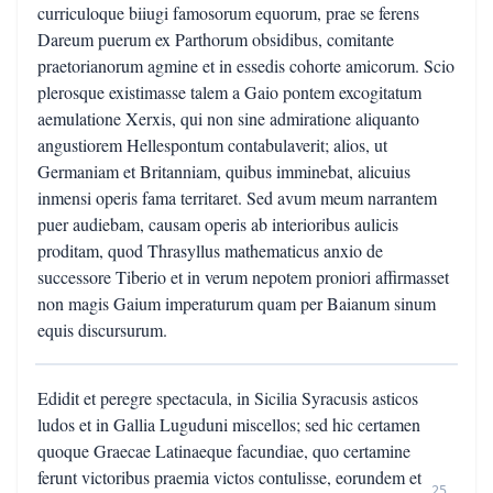
curriculoque biiugi famosorum equorum, prae se ferens
Dareum puerum ex Parthorum obsidibus, comitante
praetorianorum agmine et in essedis cohorte amicorum. Scio
plerosque existimasse talem a Gaio pontem excogitatum
aemulatione Xerxis, qui non sine admiratione aliquanto
angustiorem Hellespontum contabulaverit; alios, ut
Germaniam et Britanniam, quibus imminebat, alicuius
inmensi operis fama territaret. Sed avum meum narrantem
puer audiebam, causam operis ab interioribus aulicis
proditam, quod Thrasyllus mathematicus anxio de
successore Tiberio et in verum nepotem proniori affirmasset
non magis Gaium imperaturum quam per Baianum sinum
equis discursurum.
Edidit et peregre spectacula, in Sicilia Syracusis asticos
ludos et in Gallia Luguduni miscellos; sed hic certamen
quoque Graecae Latinaeque facundiae, quo certamine
ferunt victoribus praemia victos contulisse, eorundem et
25