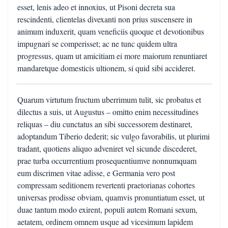
esset, lenis adeo et innoxius, ut Pisoni decreta sua
rescindenti, clientelas divexanti non prius suscensere in
animum induxerit, quam veneficiis quoque et devotionibus
impugnari se comperisset; ac ne tunc quidem ultra
progressus, quam ut amicitiam ei more maiorum renuntiaret
mandaretque domesticis ultionem, si quid sibi accideret.
Quarum virtutum fructum uberrimum tulit, sic probatus et
dilectus a suis, ut Augustus – omitto enim necessitudines
reliquas – diu cunctatus an sibi successorem destinaret,
adoptandum Tiberio dederit; sic vulgo favorabilis, ut plurimi
tradant, quotiens aliquo adveniret vel sicunde discederet,
prae turba occurrentium prosequentiumve nonnumquam
eum discrimen vitae adisse, e Germania vero post
compressam seditionem revertenti praetorianas cohortes
universas prodisse obviam, quamvis pronuntiatum esset, ut
duae tantum modo exirent, populi autem Romani sexum,
aetatem, ordinem omnem usque ad vicesimum lapidem