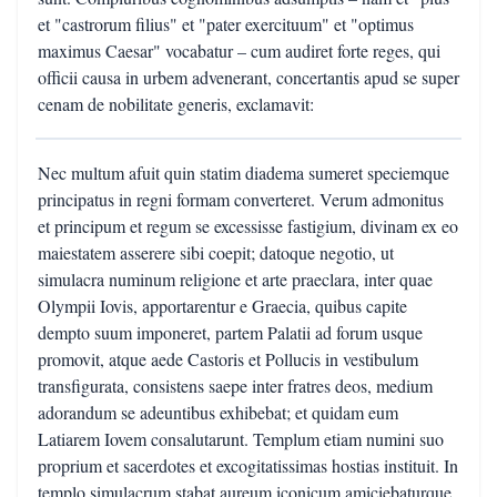
et "castrorum filius" et "pater exercituum" et "optimus
maximus Caesar" vocabatur – cum audiret forte reges, qui
officii causa in urbem advenerant, concertantis apud se super
cenam de nobilitate generis, exclamavit:
Nec multum afuit quin statim diadema sumeret speciemque
principatus in regni formam converteret. Verum admonitus
et principum et regum se excessisse fastigium, divinam ex eo
maiestatem asserere sibi coepit; datoque negotio, ut
simulacra numinum religione et arte praeclara, inter quae
Olympii Iovis, apportarentur e Graecia, quibus capite
dempto suum imponeret, partem Palatii ad forum usque
promovit, atque aede Castoris et Pollucis in vestibulum
transfigurata, consistens saepe inter fratres deos, medium
adorandum se adeuntibus exhibebat; et quidam eum
Latiarem Iovem consalutarunt. Templum etiam numini suo
proprium et sacerdotes et excogitatissimas hostias instituit. In
templo simulacrum stabat aureum iconicum amiciebaturque