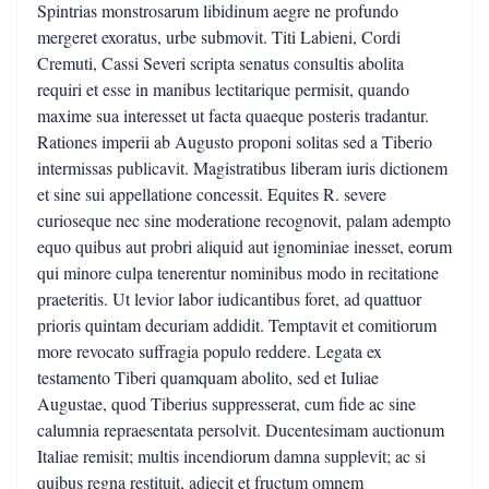
Spintrias monstrosarum libidinum aegre ne profundo
mergeret exoratus, urbe submovit. Titi Labieni, Cordi
Cremuti, Cassi Severi scripta senatus consultis abolita
requiri et esse in manibus lectitarique permisit, quando
maxime sua interesset ut facta quaeque posteris tradantur.
Rationes imperii ab Augusto proponi solitas sed a Tiberio
intermissas publicavit. Magistratibus liberam iuris dictionem
et sine sui appellatione concessit. Equites R. severe
curioseque nec sine moderatione recognovit, palam adempto
equo quibus aut probri aliquid aut ignominiae inesset, eorum
qui minore culpa tenerentur nominibus modo in recitatione
praeteritis. Ut levior labor iudicantibus foret, ad quattuor
prioris quintam decuriam addidit. Temptavit et comitiorum
more revocato suffragia populo reddere. Legata ex
testamento Tiberi quamquam abolito, sed et Iuliae
Augustae, quod Tiberius suppresserat, cum fide ac sine
calumnia repraesentata persolvit. Ducentesimam auctionum
Italiae remisit; multis incendiorum damna supplevit; ac si
quibus regna restituit, adiecit et fructum omnem