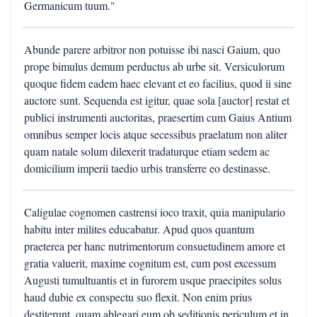
Germanicum tuum."
Abunde parere arbitror non potuisse ibi nasci Gaium, quo
prope bimulus demum perductus ab urbe sit. Versiculorum
quoque fidem eadem haec elevant et eo facilius, quod ii sine
auctore sunt. Sequenda est igitur, quae sola [auctor] restat et
publici instrumenti auctoritas, praesertim cum Gaius Antium
omnibus semper locis atque secessibus praelatum non aliter
quam natale solum dilexerit tradaturque etiam sedem ac
domicilium imperii taedio urbis transferre eo destinasse.
Caligulae cognomen castrensi ioco traxit, quia manipulario
habitu inter milites educabatur. Apud quos quantum
praeterea per hanc nutrimentorum consuetudinem amore et
gratia valuerit, maxime cognitum est, cum post excessum
Augusti tumultuantis et in furorem usque praecipites solus
haud dubie ex conspectu suo flexit. Non enim prius
destiterunt, quam ablegari eum ob seditionis periculum et in