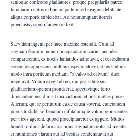
senioque confectos gladiatores, proque paegniariis patres
familiarum notos in bonam partem sed insignis debilitate
aliqua corporis subiciebat. Ac nonnumquam horreis
praeclusis populo famem indixit.
Saevitiam ingenii per haec maxime ostendit. Cum ad
saginam ferarum muneri praeparatarum carius pecudes
compararentur, ex noxiis laniandos adnotavit, et custodiarum
seriem recognoscens, nullius inspecto elogio, stans tantum
modo intra porticum mediam, "a calvo ad calvum" duci
imperavit. Votum exegit ab eo, qui pro salute sua
gladiatoriam operam promiserat, spectavitque ferro
dimicantem nec dimisit nisi victorem et post multas preces.
Alterum, qui se periturum ea de causa voverat, cunctantem
pueris tradidit, verbenatum infulatumque votum reposcentes
per vicos agerent, quoad praecipitaretur ex aggere. Multos
honesti ordinis deformatos prius stigmatum notis ad metalla
et munitiones viarum aut ad bestias condemnavit aut