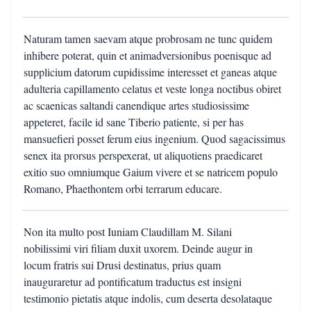
Naturam tamen saevam atque probrosam ne tunc quidem
inhibere poterat, quin et animadversionibus poenisque ad
supplicium datorum cupidissime interesset et ganeas atque
adulteria capillamento celatus et veste longa noctibus obiret
ac scaenicas saltandi canendique artes studiosissime
appeteret, facile id sane Tiberio patiente, si per has
mansuefieri posset ferum eius ingenium. Quod sagacissimus
senex ita prorsus perspexerat, ut aliquotiens praedicaret
exitio suo omniumque Gaium vivere et se natricem populo
Romano, Phaethontem orbi terrarum educare.
Non ita multo post Iuniam Claudillam M. Silani
nobilissimi viri filiam duxit uxorem. Deinde augur in
locum fratris sui Drusi destinatus, prius quam
inauguraretur ad pontificatum traductus est insigni
testimonio pietatis atque indolis, cum deserta desolataque