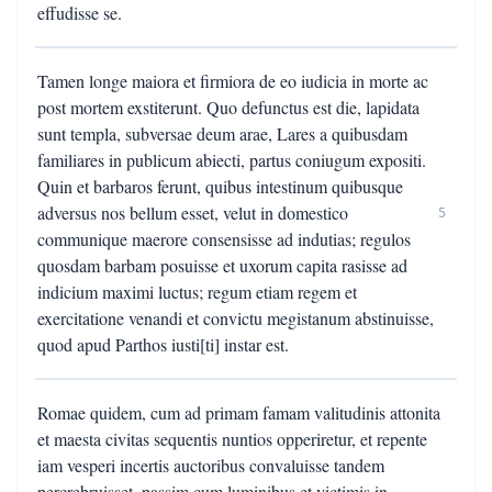
effudisse se.
Tamen longe maiora et firmiora de eo iudicia in morte ac
post mortem exstiterunt. Quo defunctus est die, lapidata
sunt templa, subversae deum arae, Lares a quibusdam
familiares in publicum abiecti, partus coniugum expositi.
Quin et barbaros ferunt, quibus intestinum quibusque
adversus nos bellum esset, velut in domestico
5
communique maerore consensisse ad indutias; regulos
quosdam barbam posuisse et uxorum capita rasisse ad
indicium maximi luctus; regum etiam regem et
exercitatione venandi et convictu megistanum abstinuisse,
quod apud Parthos iusti[ti] instar est.
Romae quidem, cum ad primam famam valitudinis attonita
et maesta civitas sequentis nuntios opperiretur, et repente
iam vesperi incertis auctoribus convaluisse tandem
percrebruisset, passim cum luminibus et victimis in