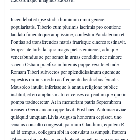
Incendebat et ipse studia hominum omni genere
popularitatis. Tiberio cum plurimis lacrimis pro contione
laudato funeratoque amplissime, confestim Pandateriam et
Pontias ad transferendos matris fratrisque cineres festinavit,
tempestate turbida, quo magis pietas emineret, adiitque
venerabundus ac per semet in urnas condidit; nec minore
scaena Ostiam praefixo in biremis puppe vexillo et inde
Romam Tiberi subvectos per splendidissimum quemque
equestris ordinis medio ac frequenti die duobus ferculis
Mausoleo intulit, inferiasque is annua religione publice
instituit, et eo amplius matri circenses carpentumque quo in
pompa traduceretur. At in memoriam patris Septembrem
mensem Germanicum appellavit. Post haec Antoniae aviae,
quidquid umquam Livia Augusta honorum cepisset, uno
senatus consulto congessit; patruum Claudium, equitem R.
ad id tempus, collegam sibi in consulatu assumpsit; fratrem
Tiberium die virilis togae adoptavit appellavitque principem