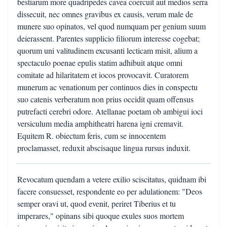
bestiarum more quadripedes cavea coercuit aut medios serra
dissecuit, nec omnes gravibus ex causis, verum male de
munere suo opinatos, vel quod numquam per genium suum
deierassent. Parentes supplicio filiorum interesse cogebat;
quorum uni valitudinem excusanti lecticam misit, alium a
spectaculo poenae epulis statim adhibuit atque omni
comitate ad hilaritatem et iocos provocavit. Curatorem
munerum ac venationum per continuos dies in conspectu
suo catenis verberatum non prius occidit quam offensus
putrefacti cerebri odore. Atellanae poetam ob ambigui ioci
versiculum media amphitheatri harena igni cremavit.
Equitem R. obiectum feris, cum se innocentem
proclamasset, reduxit abscisaque lingua rursus induxit.
Revocatum quendam a vetere exilio sciscitatus, quidnam ibi
facere consuesset, respondente eo per adulationem: "Deos
semper oravi ut, quod evenit, periret Tiberius et tu
imperares," opinans sibi quoque exules suos mortem