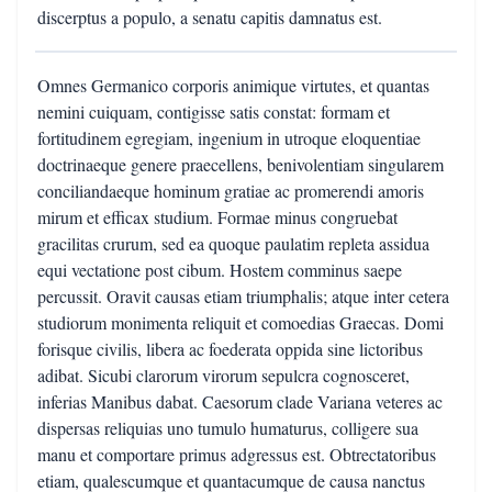
discerptus a populo, a senatu capitis damnatus est.
Omnes Germanico corporis animique virtutes, et quantas
nemini cuiquam, contigisse satis constat: formam et
fortitudinem egregiam, ingenium in utroque eloquentiae
doctrinaeque genere praecellens, benivolentiam singularem
conciliandaeque hominum gratiae ac promerendi amoris
mirum et efficax studium. Formae minus congruebat
gracilitas crurum, sed ea quoque paulatim repleta assidua
equi vectatione post cibum. Hostem comminus saepe
percussit. Oravit causas etiam triumphalis; atque inter cetera
studiorum monimenta reliquit et comoedias Graecas. Domi
forisque civilis, libera ac foederata oppida sine lictoribus
adibat. Sicubi clarorum virorum sepulcra cognosceret,
inferias Manibus dabat. Caesorum clade Variana veteres ac
dispersas reliquias uno tumulo humaturus, colligere sua
manu et comportare primus adgressus est. Obtrectatoribus
etiam, qualescumque et quantacumque de causa nanctus