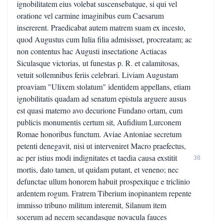
ignobilitatem eius volebat suscensebatque, si qui vel
oratione vel carmine imaginibus eum Caesarum
insererent. Praedicabat autem matrem suam ex incesto,
quod Augustus cum Iulia filia admisisset, procreatam; ac
non contentus hac Augusti insectatione Actiacas
Siculasque victorias, ut funestas p. R. et calamitosas,
vetuit sollemnibus feriis celebrari. Liviam Augustam
proaviam "Ulixem stolatum" identidem appellans, etiam
ignobilitatis quadam ad senatum epistula arguere ausus
est quasi materno avo decurione Fundano ortam, cum
publicis monumentis certum sit, Aufidium Lurconem
Romae honoribus functum. Aviae Antoniae secretum
petenti denegavit, nisi ut interveniret Macro praefectus,
ac per istius modi indignitates et taedia causa exstitit
30
mortis, dato tamen, ut quidam putant, et veneno; nec
defunctae ullum honorem habuit prospexitque e triclinio
ardentem rogum. Fratrem Tiberium inopinantem repente
immisso tribuno militum interemit, Silanum item
socerum ad necem secandasque novacula fauces