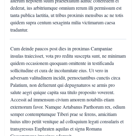
alterum nepotem suum praetextatum adhuc coheredem ei
dederat, ius arbitriumque omnium rerum illi permissum est
tanta publica laetitia, ut tribus proximis mensibus ac ne totis
quidem supra centum sexaginta milia victimarum caesa
tradantur.
Cum deinde paucos post dies in proximas Campaniae
insulas traiecisset, vota pro reditu suscepta sunt, ne minimam
quidem occasionem quoquam omittente in testificanda
sollicitudine et cura de incolumitate eius. Ut vero in
adversam valitudinem incidit, pernoctantibus cunctis circa
Palatium, non defuerunt qui depugnaturos se armis pro
salute aegri quique capita sua titulo proposito voverent.
Accessit ad immensum civium amorem notabilis etiam
externorum favor. Namque Artabanus Parthorum rex, odium
semper contemptumque Tiberi prae se ferens, amicitiam
huius ultro petiit venitque ad colloquium legati consularis et
transgressus Euphraten aquilas et signa Romana
Caesarumque imagines adoravit.