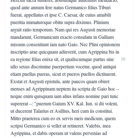
quod ante annum fere natus Germanico filius Tiburi
fuerat, appellatus et ipse C. Caesar, de cuius amabili
pueritia immaturoque obitu supra diximus. Plinium
arguit ratio temporum. Nam qui res Augusti memoriae
mandarunt, Germanicum exacto consulatu in Galliam
missum consentiunt iam nato Gaio. Nec Plini opinionem
inscriptio arae quicquam adiuverit, cum Agrippina bis in
ea regione filias enixa sit, et qualiscumque partus sine
10
ullo sexus discrimine puerperium vocetur, quod antiqui
etiam puellas pueras, sicut et pueros puellos dictitarent.
Exstat et Augusti epistula, ante paucos quam obiret
menses ad Agrippinam neptem ita scripta de Gaio hoc –
neque enim quisquam iam alius infans nomine pari tunc
supererat –: "puerum Gaium XV. Kal. Iun. si dii volent,
ut ducerent Talarius et Asillius, heri cum iis constitui.
Mitto praeterea cum eo ex servis meis medicum, quem
scripsi Germanico si vellet ut retineret. Valebis, mea
Agrippina, et dabis operam ut valens pervenias ad