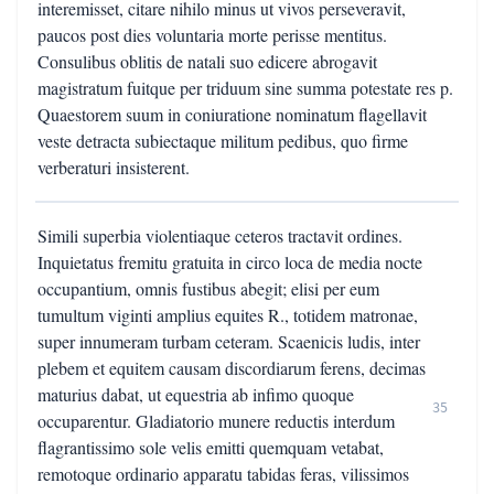
interemisset, citare nihilo minus ut vivos perseveravit,
paucos post dies voluntaria morte perisse mentitus.
Consulibus oblitis de natali suo edicere abrogavit
magistratum fuitque per triduum sine summa potestate res p.
Quaestorem suum in coniuratione nominatum flagellavit
veste detracta subiectaque militum pedibus, quo firme
verberaturi insisterent.
Simili superbia violentiaque ceteros tractavit ordines.
Inquietatus fremitu gratuita in circo loca de media nocte
occupantium, omnis fustibus abegit; elisi per eum
tumultum viginti amplius equites R., totidem matronae,
super innumeram turbam ceteram. Scaenicis ludis, inter
plebem et equitem causam discordiarum ferens, decimas
maturius dabat, ut equestria ab infimo quoque
35
occuparentur. Gladiatorio munere reductis interdum
flagrantissimo sole velis emitti quemquam vetabat,
remotoque ordinario apparatu tabidas feras, vilissimos