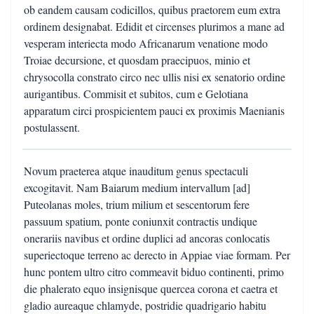
ob eandem causam codicillos, quibus praetorem eum extra
ordinem designabat. Edidit et circenses plurimos a mane ad
vesperam interiecta modo Africanarum venatione modo
Troiae decursione, et quosdam praecipuos, minio et
chrysocolla constrato circo nec ullis nisi ex senatorio ordine
aurigantibus. Commisit et subitos, cum e Gelotiana
apparatum circi prospicientem pauci ex proximis Maenianis
postulassent.
Novum praeterea atque inauditum genus spectaculi
excogitavit. Nam Baiarum medium intervallum [ad]
Puteolanas moles, trium milium et sescentorum fere
passuum spatium, ponte coniunxit contractis undique
onerariis navibus et ordine duplici ad ancoras conlocatis
superiectoque terreno ac derecto in Appiae viae formam. Per
hunc pontem ultro citro commeavit biduo continenti, primo
die phalerato equo insignisque quercea corona et caetra et
gladio aureaque chlamyde, postridie quadrigario habitu