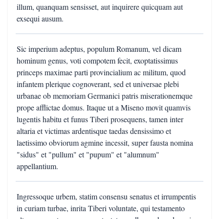
illum, quanquam sensisset, aut inquirere quicquam aut
exsequi ausum.
Sic imperium adeptus, populum Romanum, vel dicam
hominum genus, voti compotem fecit, exoptatissimus
princeps maximae parti provincialium ac militum, quod
infantem plerique cognoverant, sed et universae plebi
urbanae ob memoriam Germanici patris miserationemque
prope afflictae domus. Itaque ut a Miseno movit quamvis
lugentis habitu et funus Tiberi prosequens, tamen inter
altaria et victimas ardentisque taedas densissimo et
laetissimo obviorum agmine incessit, super fausta nomina
"sidus" et "pullum" et "pupum" et "alumnum"
appellantium.
Ingressoque urbem, statim consensu senatus et irrumpentis
in curiam turbae, inrita Tiberi voluntate, qui testamento