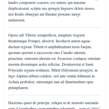
laudes componere coactos; eos autem, qui maxime
displicuissent, scripta sua spongia linguave delere iussos,
nisi ferulis obiurgari aut flumine proximo mergi
maluissent.
Opera sub Tiberio semiperfecta, templum Augusti
theatrumque Pompei, absolvit. Incohavit autem aquae
ductum regione Tiburti et amphitheatrum iuxta Saepta,
quorum operum a successore eius Claudio alterum
peractum, omissum alterum est. Syracusis conlapsa vetustate
moenia deorumque aedes refectae. Destinaverat et Sami
Polycratis regiam restituere, Mileti Didymeum peragere, in
iugo Alpium urbem condere, sed ante omnia Isthmum in
Achaia perfodere, miseratque iam ad dimetiendum opus
primipilarem.
Hactenus quasi de principe, reliqua ut de monstro narranda
sunt. Compluribus cognominibus adsumptis – nam et "pius"