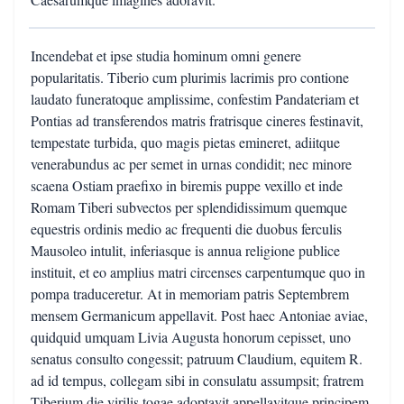
Incendebat et ipse studia hominum omni genere
popularitatis. Tiberio cum plurimis lacrimis pro contione
laudato funeratoque amplissime, confestim Pandateriam et
Pontias ad transferendos matris fratrisque cineres festinavit,
tempestate turbida, quo magis pietas emineret, adiitque
venerabundus ac per semet in urnas condidit; nec minore
scaena Ostiam praefixo in biremis puppe vexillo et inde
Romam Tiberi subvectos per splendidissimum quemque
equestris ordinis medio ac frequenti die duobus ferculis
Mausoleo intulit, inferiasque is annua religione publice
instituit, et eo amplius matri circenses carpentumque quo in
pompa traduceretur. At in memoriam patris Septembrem
mensem Germanicum appellavit. Post haec Antoniae aviae,
quidquid umquam Livia Augusta honorum cepisset, uno
senatus consulto congessit; patruum Claudium, equitem R.
ad id tempus, collegam sibi in consulatu assumpsit; fratrem
Tiberium die virilis togae adoptavit appellavitque principem