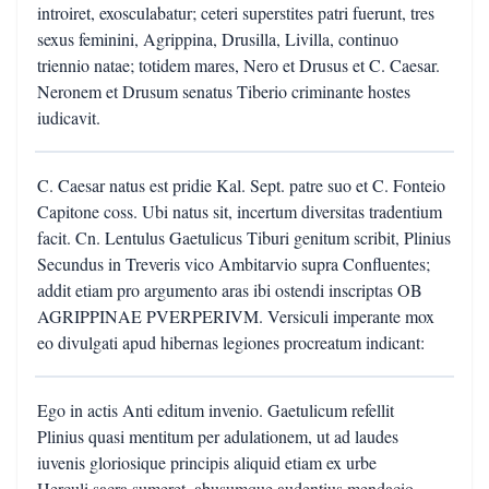
introiret, exosculabatur; ceteri superstites patri fuerunt, tres
sexus feminini, Agrippina, Drusilla, Livilla, continuo
triennio natae; totidem mares, Nero et Drusus et C. Caesar.
Neronem et Drusum senatus Tiberio criminante hostes
iudicavit.
C. Caesar natus est pridie Kal. Sept. patre suo et C. Fonteio
Capitone coss. Ubi natus sit, incertum diversitas tradentium
facit. Cn. Lentulus Gaetulicus Tiburi genitum scribit, Plinius
Secundus in Treveris vico Ambitarvio supra Confluentes;
addit etiam pro argumento aras ibi ostendi inscriptas OB
AGRIPPINAE PVERPERIVM. Versiculi imperante mox
eo divulgati apud hibernas legiones procreatum indicant:
Ego in actis Anti editum invenio. Gaetulicum refellit
Plinius quasi mentitum per adulationem, ut ad laudes
iuvenis gloriosique principis aliquid etiam ex urbe
Herculi sacra sumeret, abusumque audentius mendacio,