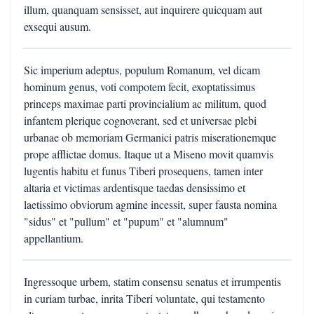
illum, quanquam sensisset, aut inquirere quicquam aut
exsequi ausum.
Sic imperium adeptus, populum Romanum, vel dicam
hominum genus, voti compotem fecit, exoptatissimus
princeps maximae parti provincialium ac militum, quod
infantem plerique cognoverant, sed et universae plebi
urbanae ob memoriam Germanici patris miserationemque
prope afflictae domus. Itaque ut a Miseno movit quamvis
lugentis habitu et funus Tiberi prosequens, tamen inter
altaria et victimas ardentisque taedas densissimo et
laetissimo obviorum agmine incessit, super fausta nomina
"sidus" et "pullum" et "pupum" et "alumnum"
appellantium.
Ingressoque urbem, statim consensu senatus et irrumpentis
in curiam turbae, inrita Tiberi voluntate, qui testamento