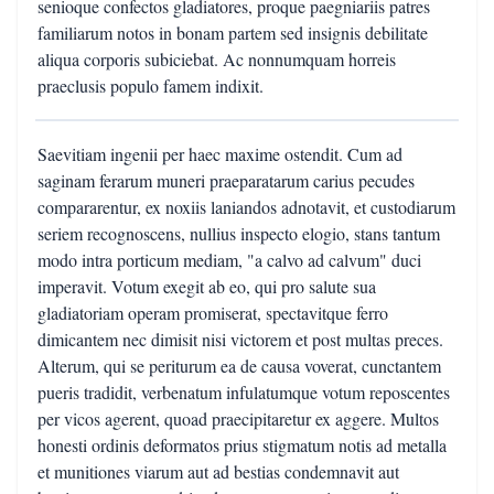
senioque confectos gladiatores, proque paegniariis patres
familiarum notos in bonam partem sed insignis debilitate
aliqua corporis subiciebat. Ac nonnumquam horreis
praeclusis populo famem indixit.
Saevitiam ingenii per haec maxime ostendit. Cum ad
saginam ferarum muneri praeparatarum carius pecudes
compararentur, ex noxiis laniandos adnotavit, et custodiarum
seriem recognoscens, nullius inspecto elogio, stans tantum
modo intra porticum mediam, "a calvo ad calvum" duci
imperavit. Votum exegit ab eo, qui pro salute sua
gladiatoriam operam promiserat, spectavitque ferro
dimicantem nec dimisit nisi victorem et post multas preces.
Alterum, qui se periturum ea de causa voverat, cunctantem
pueris tradidit, verbenatum infulatumque votum reposcentes
per vicos agerent, quoad praecipitaretur ex aggere. Multos
honesti ordinis deformatos prius stigmatum notis ad metalla
et munitiones viarum aut ad bestias condemnavit aut