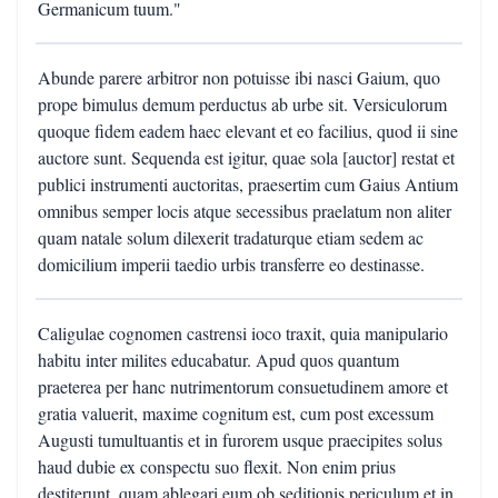
Germanicum tuum."
Abunde parere arbitror non potuisse ibi nasci Gaium, quo
prope bimulus demum perductus ab urbe sit. Versiculorum
quoque fidem eadem haec elevant et eo facilius, quod ii sine
auctore sunt. Sequenda est igitur, quae sola [auctor] restat et
publici instrumenti auctoritas, praesertim cum Gaius Antium
omnibus semper locis atque secessibus praelatum non aliter
quam natale solum dilexerit tradaturque etiam sedem ac
domicilium imperii taedio urbis transferre eo destinasse.
Caligulae cognomen castrensi ioco traxit, quia manipulario
habitu inter milites educabatur. Apud quos quantum
praeterea per hanc nutrimentorum consuetudinem amore et
gratia valuerit, maxime cognitum est, cum post excessum
Augusti tumultuantis et in furorem usque praecipites solus
haud dubie ex conspectu suo flexit. Non enim prius
destiterunt, quam ablegari eum ob seditionis periculum et in