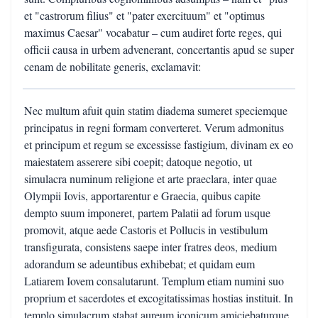
et "castrorum filius" et "pater exercituum" et "optimus
maximus Caesar" vocabatur – cum audiret forte reges, qui
officii causa in urbem advenerant, concertantis apud se super
cenam de nobilitate generis, exclamavit:
Nec multum afuit quin statim diadema sumeret speciemque
principatus in regni formam converteret. Verum admonitus
et principum et regum se excessisse fastigium, divinam ex eo
maiestatem asserere sibi coepit; datoque negotio, ut
simulacra numinum religione et arte praeclara, inter quae
Olympii Iovis, apportarentur e Graecia, quibus capite
dempto suum imponeret, partem Palatii ad forum usque
promovit, atque aede Castoris et Pollucis in vestibulum
transfigurata, consistens saepe inter fratres deos, medium
adorandum se adeuntibus exhibebat; et quidam eum
Latiarem Iovem consalutarunt. Templum etiam numini suo
proprium et sacerdotes et excogitatissimas hostias instituit. In
templo simulacrum stabat aureum iconicum amiciebaturque