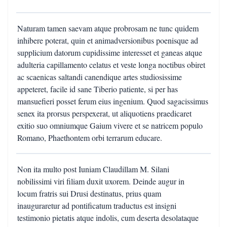
Naturam tamen saevam atque probrosam ne tunc quidem
inhibere poterat, quin et animadversionibus poenisque ad
supplicium datorum cupidissime interesset et ganeas atque
adulteria capillamento celatus et veste longa noctibus obiret
ac scaenicas saltandi canendique artes studiosissime
appeteret, facile id sane Tiberio patiente, si per has
mansuefieri posset ferum eius ingenium. Quod sagacissimus
senex ita prorsus perspexerat, ut aliquotiens praedicaret
exitio suo omniumque Gaium vivere et se natricem populo
Romano, Phaethontem orbi terrarum educare.
Non ita multo post Iuniam Claudillam M. Silani
nobilissimi viri filiam duxit uxorem. Deinde augur in
locum fratris sui Drusi destinatus, prius quam
inauguraretur ad pontificatum traductus est insigni
testimonio pietatis atque indolis, cum deserta desolataque