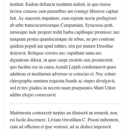
instituit. Eadem defuncta iustitium indixit, in quo risisse
lavisse cenasse cum parentibus aut coniuge liberisve capital
fuit. Ac maeroris impatiens, cum repente noctu profugisset
ab urbe transcucurrissetque Campaniam, Syracusas petit,
rursusque inde propere rediit barba capilloque promisso; nec
umquam postea quantiscumque de rebus, ne pro contione
quidem populi aut apud milites, nisi per numen Drusillae
deieravit. Reliquas sorores nec cupiditate tanta nec
dignatione dilexit, ut quas saepe exoletis suis prostraverit;
quo facilius eas in causa Aemili Lepidi condemnavit quasi
adulteras et insidiarum adversus se conscias ei. Nec solum
chirographa omnium requisita fraude ac stupro divulgavit,
sed et tres gladios in necem suam praeparatos Marti Ultori
addito elogio consecravit.
Matrimonia contraxerit turpius an dimiserit an tenuerit, non
est facile discernere. Liviam Orestillam C. Pisoni nubentem,
cum ad officium et ipse venisset, ad se deduci imperavit