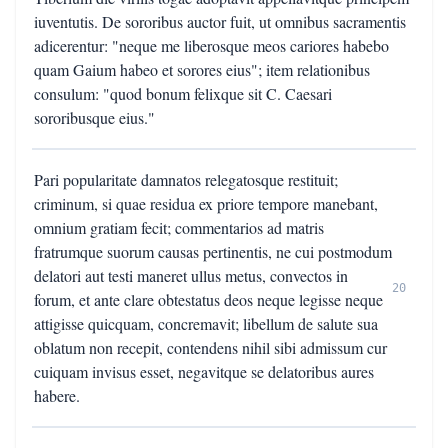
iuventutis. De sororibus auctor fuit, ut omnibus sacramentis
adicerentur: "neque me liberosque meos cariores habebo
quam Gaium habeo et sorores eius"; item relationibus
consulum: "quod bonum felixque sit C. Caesari
sororibusque eius."
Pari popularitate damnatos relegatosque restituit;
criminum, si quae residua ex priore tempore manebant,
omnium gratiam fecit; commentarios ad matris
fratrumque suorum causas pertinentis, ne cui postmodum
delatori aut testi maneret ullus metus, convectos in
20
forum, et ante clare obtestatus deos neque legisse neque
attigisse quicquam, concremavit; libellum de salute sua
oblatum non recepit, contendens nihil sibi admissum cur
cuiquam invisus esset, negavitque se delatoribus aures
habere.