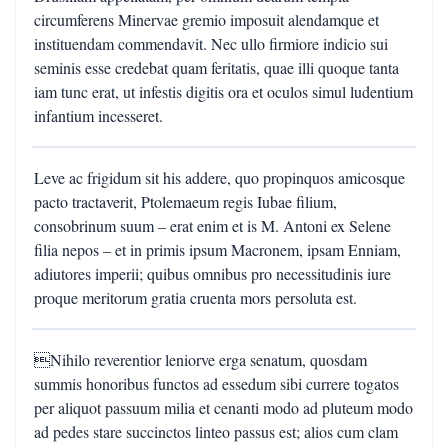
circumferens Minervae gremio imposuit alendamque et
instituendam commendavit. Nec ullo firmiore indicio sui
seminis esse credebat quam feritatis, quae illi quoque tanta
iam tunc erat, ut infestis digitis ora et oculos simul ludentium
infantium incesseret.
Leve ac frigidum sit his addere, quo propinquos amicosque
pacto tractaverit, Ptolemaeum regis Iubae filium,
consobrinum suum – erat enim et is M. Antoni ex Selene
filia nepos – et in primis ipsum Macronem, ipsam Enniam,
adiutores imperii; quibus omnibus pro necessitudinis iure
proque meritorum gratia cruenta mors persoluta est.
Nihilo reverentior leniorve erga senatum, quosdam
summis honoribus functos ad essedum sibi currere togatos
per aliquot passuum milia et cenanti modo ad pluteum modo
ad pedes stare succinctos linteo passus est; alios cum clam