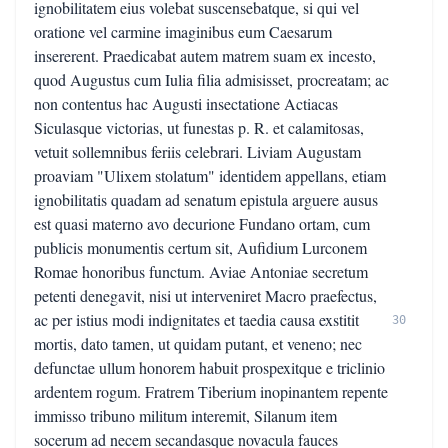
ignobilitatem eius volebat suscensebatque, si qui vel
oratione vel carmine imaginibus eum Caesarum
insererent. Praedicabat autem matrem suam ex incesto,
quod Augustus cum Iulia filia admisisset, procreatam; ac
non contentus hac Augusti insectatione Actiacas
Siculasque victorias, ut funestas p. R. et calamitosas,
vetuit sollemnibus feriis celebrari. Liviam Augustam
proaviam "Ulixem stolatum" identidem appellans, etiam
ignobilitatis quadam ad senatum epistula arguere ausus
est quasi materno avo decurione Fundano ortam, cum
publicis monumentis certum sit, Aufidium Lurconem
Romae honoribus functum. Aviae Antoniae secretum
petenti denegavit, nisi ut interveniret Macro praefectus,
ac per istius modi indignitates et taedia causa exstitit
30
mortis, dato tamen, ut quidam putant, et veneno; nec
defunctae ullum honorem habuit prospexitque e triclinio
ardentem rogum. Fratrem Tiberium inopinantem repente
immisso tribuno militum interemit, Silanum item
socerum ad necem secandasque novacula fauces