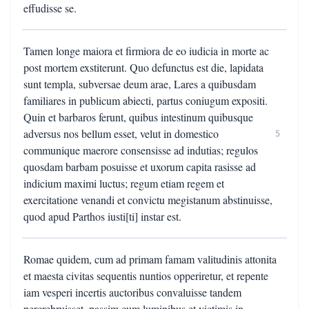
effudisse se.
Tamen longe maiora et firmiora de eo iudicia in morte ac
post mortem exstiterunt. Quo defunctus est die, lapidata
sunt templa, subversae deum arae, Lares a quibusdam
familiares in publicum abiecti, partus coniugum expositi.
Quin et barbaros ferunt, quibus intestinum quibusque
adversus nos bellum esset, velut in domestico
5
communique maerore consensisse ad indutias; regulos
quosdam barbam posuisse et uxorum capita rasisse ad
indicium maximi luctus; regum etiam regem et
exercitatione venandi et convictu megistanum abstinuisse,
quod apud Parthos iusti[ti] instar est.
Romae quidem, cum ad primam famam valitudinis attonita
et maesta civitas sequentis nuntios opperiretur, et repente
iam vesperi incertis auctoribus convaluisse tandem
percrebruisset, passim cum luminibus et victimis in