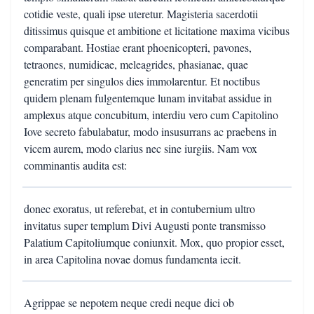
cotidie veste, quali ipse uteretur. Magisteria sacerdotii
ditissimus quisque et ambitione et licitatione maxima vicibus
comparabant. Hostiae erant phoenicopteri, pavones,
tetraones, numidicae, meleagrides, phasianae, quae
generatim per singulos dies immolarentur. Et noctibus
quidem plenam fulgentemque lunam invitabat assidue in
amplexus atque concubitum, interdiu vero cum Capitolino
Iove secreto fabulabatur, modo insusurrans ac praebens in
vicem aurem, modo clarius nec sine iurgiis. Nam vox
comminantis audita est:
donec exoratus, ut referebat, et in contubernium ultro
invitatus super templum Divi Augusti ponte transmisso
Palatium Capitoliumque coniunxit. Mox, quo propior esset,
in area Capitolina novae domus fundamenta iecit.
Agrippae se nepotem neque credi neque dici ob