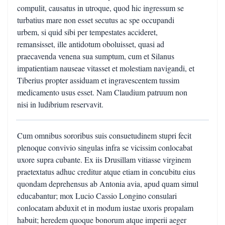
compulit, causatus in utroque, quod hic ingressum se
turbatius mare non esset secutus ac spe occupandi
urbem, si quid sibi per tempestates accideret,
remansisset, ille antidotum oboluisset, quasi ad
praecavenda venena sua sumptum, cum et Silanus
impatientiam nauseae vitasset et molestiam navigandi, et
Tiberius propter assiduam et ingravescentem tussim
medicamento usus esset. Nam Claudium patruum non
nisi in ludibrium reservavit.
Cum omnibus sororibus suis consuetudinem stupri fecit
plenoque convivio singulas infra se vicissim conlocabat
uxore supra cubante. Ex iis Drusillam vitiasse virginem
praetextatus adhuc creditur atque etiam in concubitu eius
quondam deprehensus ab Antonia avia, apud quam simul
educabantur; mox Lucio Cassio Longino consulari
conlocatam abduxit et in modum iustae uxoris propalam
habuit; heredem quoque bonorum atque imperii aeger