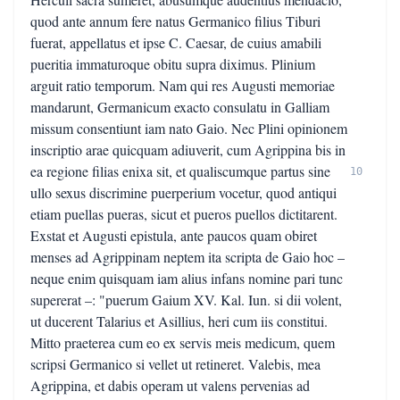
quod ante annum fere natus Germanico filius Tiburi
fuerat, appellatus et ipse C. Caesar, de cuius amabili
pueritia immaturoque obitu supra diximus. Plinium
arguit ratio temporum. Nam qui res Augusti memoriae
mandarunt, Germanicum exacto consulatu in Galliam
missum consentiunt iam nato Gaio. Nec Plini opinionem
inscriptio arae quicquam adiuverit, cum Agrippina bis in
ea regione filias enixa sit, et qualiscumque partus sine
10
ullo sexus discrimine puerperium vocetur, quod antiqui
etiam puellas pueras, sicut et pueros puellos dictitarent.
Exstat et Augusti epistula, ante paucos quam obiret
menses ad Agrippinam neptem ita scripta de Gaio hoc –
neque enim quisquam iam alius infans nomine pari tunc
supererat –: "puerum Gaium XV. Kal. Iun. si dii volent,
ut ducerent Talarius et Asillius, heri cum iis constitui.
Mitto praeterea cum eo ex servis meis medicum, quem
scripsi Germanico si vellet ut retineret. Valebis, mea
Agrippina, et dabis operam ut valens pervenias ad