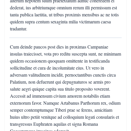
alterum nepotem suum praetextatum adhuc coheredem ei
dederat, ius arbitriumque omnium rerum illi permissum est
tanta publica laetitia, ut tribus proximis mensibus ac ne totis
quidem supra centum sexaginta milia victimarum caesa
tradantur.
Cum deinde paucos post dies in proximas Campaniae
insulas traiecisset, vota pro reditu suscepta sunt, ne minimam
quidem occasionem quoquam omittente in testificanda
sollicitudine et cura de incolumitate eius. Ut vero in
adversam valitudinem incidit, pernoctantibus cunctis circa
Palatium, non defuerunt qui depugnaturos se armis pro
salute aegri quique capita sua titulo proposito voverent.
Accessit ad immensum civium amorem notabilis etiam
externorum favor. Namque Artabanus Parthorum rex, odium
semper contemptumque Tiberi prae se ferens, amicitiam
huius ultro petiit venitque ad colloquium legati consularis et
transgressus Euphraten aquilas et signa Romana
Caesarumque imagines adoravit.