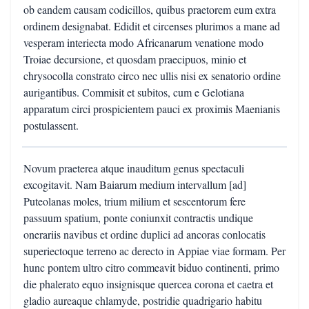
ob eandem causam codicillos, quibus praetorem eum extra
ordinem designabat. Edidit et circenses plurimos a mane ad
vesperam interiecta modo Africanarum venatione modo
Troiae decursione, et quosdam praecipuos, minio et
chrysocolla constrato circo nec ullis nisi ex senatorio ordine
aurigantibus. Commisit et subitos, cum e Gelotiana
apparatum circi prospicientem pauci ex proximis Maenianis
postulassent.
Novum praeterea atque inauditum genus spectaculi
excogitavit. Nam Baiarum medium intervallum [ad]
Puteolanas moles, trium milium et sescentorum fere
passuum spatium, ponte coniunxit contractis undique
onerariis navibus et ordine duplici ad ancoras conlocatis
superiectoque terreno ac derecto in Appiae viae formam. Per
hunc pontem ultro citro commeavit biduo continenti, primo
die phalerato equo insignisque quercea corona et caetra et
gladio aureaque chlamyde, postridie quadrigario habitu