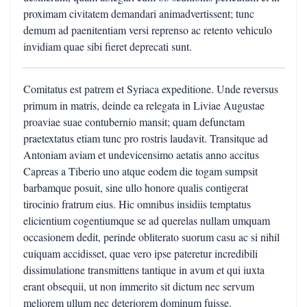
proximam civitatem demandari animadvertissent; tunc
demum ad paenitentiam versi reprenso ac retento vehiculo
invidiam quae sibi fieret deprecati sunt.
Comitatus est patrem et Syriaca expeditione. Unde reversus
primum in matris, deinde ea relegata in Liviae Augustae
proaviae suae contubernio mansit; quam defunctam
praetextatus etiam tunc pro rostris laudavit. Transitque ad
Antoniam aviam et undevicensimo aetatis anno accitus
Capreas a Tiberio uno atque eodem die togam sumpsit
barbamque posuit, sine ullo honore qualis contigerat
tirocinio fratrum eius. Hic omnibus insidiis temptatus
elicientium cogentiumque se ad querelas nullam umquam
occasionem dedit, perinde obliterato suorum casu ac si nihil
cuiquam accidisset, quae vero ipse pateretur incredibili
dissimulatione transmittens tantique in avum et qui iuxta
erant obsequii, ut non immerito sit dictum nec servum
meliorem ullum nec deteriorem dominum fuisse.