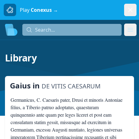
Dism
Play
Conexus →
Search...
Search...
Ope
Library
Gaius
in
DE VITIS CAESARUM
Germanicus, C. Caesaris pater, Drusi et minoris Antoniae
filius, a Tiberio patruo adoptatus, quaesturam
quinquennio ante quam per leges liceret et post eam
consulatum statim gessit, missusque ad exercitum in
Germaniam, excessu Augusti nuntiato, legiones universas
imperatorem Tiberium pertinacissime recusantis et sibi