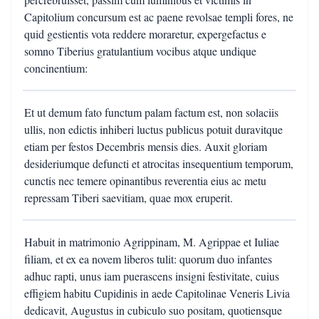
Capitolium concursum est ac paene revolsae templi fores, ne
quid gestientis vota reddere moraretur, expergefactus e
somno Tiberius gratulantium vocibus atque undique
concinentium:
Et ut demum fato functum palam factum est, non solaciis
ullis, non edictis inhiberi luctus publicus potuit duravitque
etiam per festos Decembris mensis dies. Auxit gloriam
desideriumque defuncti et atrocitas insequentium temporum,
cunctis nec temere opinantibus reverentia eius ac metu
repressam Tiberi saevitiam, quae mox eruperit.
Habuit in matrimonio Agrippinam, M. Agrippae et Iuliae
filiam, et ex ea novem liberos tulit: quorum duo infantes
adhuc rapti, unus iam puerascens insigni festivitate, cuius
effigiem habitu Cupidinis in aede Capitolinae Veneris Livia
dedicavit, Augustus in cubiculo suo positam, quotiensque