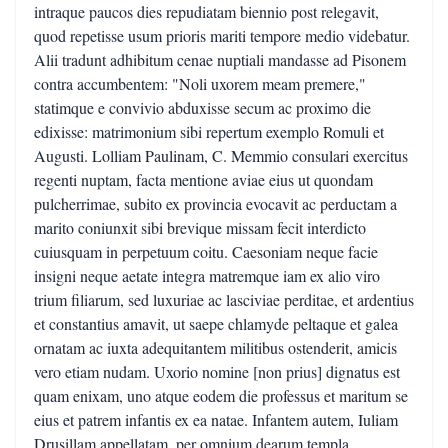
intraque paucos dies repudiatam biennio post relegavit,
quod repetisse usum prioris mariti tempore medio videbatur.
Alii tradunt adhibitum cenae nuptiali mandasse ad Pisonem
contra accumbentem: "Noli uxorem meam premere,"
statimque e convivio abduxisse secum ac proximo die
edixisse: matrimonium sibi repertum exemplo Romuli et
Augusti. Lolliam Paulinam, C. Memmio consulari exercitus
regenti nuptam, facta mentione aviae eius ut quondam
pulcherrimae, subito ex provincia evocavit ac perductam a
marito coniunxit sibi brevique missam fecit interdicto
cuiusquam in perpetuum coitu. Caesoniam neque facie
insigni neque aetate integra matremque iam ex alio viro
trium filiarum, sed luxuriae ac lasciviae perditae, et ardentius
et constantius amavit, ut saepe chlamyde peltaque et galea
ornatam ac iuxta adequitantem militibus ostenderit, amicis
vero etiam nudam. Uxorio nomine [non prius] dignatus est
quam enixam, uno atque eodem die professus et maritum se
eius et patrem infantis ex ea natae. Infantem autem, Iuliam
Drusillam appellatam, per omnium dearum templa