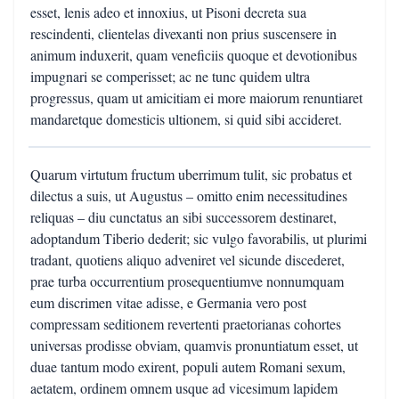
esset, lenis adeo et innoxius, ut Pisoni decreta sua
rescindenti, clientelas divexanti non prius suscensere in
animum induxerit, quam veneficiis quoque et devotionibus
impugnari se comperisset; ac ne tunc quidem ultra
progressus, quam ut amicitiam ei more maiorum renuntiaret
mandaretque domesticis ultionem, si quid sibi accideret.
Quarum virtutum fructum uberrimum tulit, sic probatus et
dilectus a suis, ut Augustus – omitto enim necessitudines
reliquas – diu cunctatus an sibi successorem destinaret,
adoptandum Tiberio dederit; sic vulgo favorabilis, ut plurimi
tradant, quotiens aliquo adveniret vel sicunde discederet,
prae turba occurrentium prosequentiumve nonnumquam
eum discrimen vitae adisse, e Germania vero post
compressam seditionem revertenti praetorianas cohortes
universas prodisse obviam, quamvis pronuntiatum esset, ut
duae tantum modo exirent, populi autem Romani sexum,
aetatem, ordinem omnem usque ad vicesimum lapidem