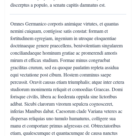
discerptus a populo, a senatu capitis damnatus est.
Omnes Germanico corporis animique virtutes, et quantas
nemini cuiquam, contigisse satis constat: formam et
fortitudinem egregiam, ingenium in utroque eloquentiae
doctrinaeque genere praecellens, benivolentiam singularem
conciliandaeque hominum gratiae ac promerendi amoris
mirum et efficax studium. Formae minus congruebat
gracilitas crurum, sed ea quoque paulatim repleta assidua
equi vectatione post cibum. Hostem comminus saepe
percussit. Oravit causas etiam triumphalis; atque inter cetera
studiorum monimenta reliquit et comoedias Graecas. Domi
forisque civilis, libera ac foederata oppida sine lictoribus
adibat. Sicubi clarorum virorum sepulcra cognosceret,
inferias Manibus dabat. Caesorum clade Variana veteres ac
dispersas reliquias uno tumulo humaturus, colligere sua
manu et comportare primus adgressus est. Obtrectatoribus
etiam, qualescumque et quantacumque de causa nanctus