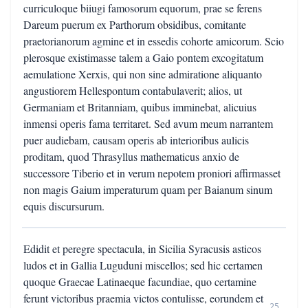
curriculoque biiugi famosorum equorum, prae se ferens
Dareum puerum ex Parthorum obsidibus, comitante
praetorianorum agmine et in essedis cohorte amicorum. Scio
plerosque existimasse talem a Gaio pontem excogitatum
aemulatione Xerxis, qui non sine admiratione aliquanto
angustiorem Hellespontum contabulaverit; alios, ut
Germaniam et Britanniam, quibus imminebat, alicuius
inmensi operis fama territaret. Sed avum meum narrantem
puer audiebam, causam operis ab interioribus aulicis
proditam, quod Thrasyllus mathematicus anxio de
successore Tiberio et in verum nepotem proniori affirmasset
non magis Gaium imperaturum quam per Baianum sinum
equis discursurum.
Edidit et peregre spectacula, in Sicilia Syracusis asticos
ludos et in Gallia Luguduni miscellos; sed hic certamen
quoque Graecae Latinaeque facundiae, quo certamine
ferunt victoribus praemia victos contulisse, eorundem et
25