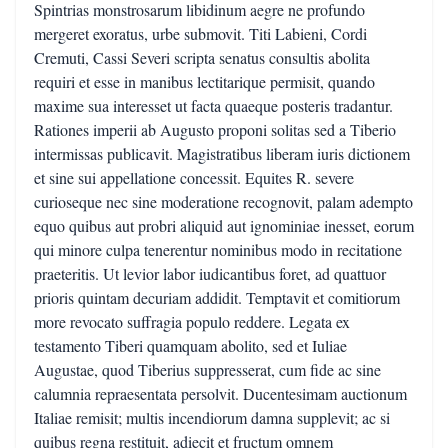
Spintrias monstrosarum libidinum aegre ne profundo
mergeret exoratus, urbe submovit. Titi Labieni, Cordi
Cremuti, Cassi Severi scripta senatus consultis abolita
requiri et esse in manibus lectitarique permisit, quando
maxime sua interesset ut facta quaeque posteris tradantur.
Rationes imperii ab Augusto proponi solitas sed a Tiberio
intermissas publicavit. Magistratibus liberam iuris dictionem
et sine sui appellatione concessit. Equites R. severe
curioseque nec sine moderatione recognovit, palam adempto
equo quibus aut probri aliquid aut ignominiae inesset, eorum
qui minore culpa tenerentur nominibus modo in recitatione
praeteritis. Ut levior labor iudicantibus foret, ad quattuor
prioris quintam decuriam addidit. Temptavit et comitiorum
more revocato suffragia populo reddere. Legata ex
testamento Tiberi quamquam abolito, sed et Iuliae
Augustae, quod Tiberius suppresserat, cum fide ac sine
calumnia repraesentata persolvit. Ducentesimam auctionum
Italiae remisit; multis incendiorum damna supplevit; ac si
quibus regna restituit, adiecit et fructum omnem