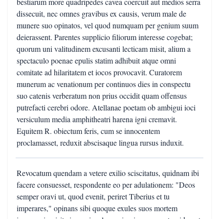
bestiarum more quadripedes cavea coercuit aut medios serra
dissecuit, nec omnes gravibus ex causis, verum male de
munere suo opinatos, vel quod numquam per genium suum
deierassent. Parentes supplicio filiorum interesse cogebat;
quorum uni valitudinem excusanti lecticam misit, alium a
spectaculo poenae epulis statim adhibuit atque omni
comitate ad hilaritatem et iocos provocavit. Curatorem
munerum ac venationum per continuos dies in conspectu
suo catenis verberatum non prius occidit quam offensus
putrefacti cerebri odore. Atellanae poetam ob ambigui ioci
versiculum media amphitheatri harena igni cremavit.
Equitem R. obiectum feris, cum se innocentem
proclamasset, reduxit abscisaque lingua rursus induxit.
Revocatum quendam a vetere exilio sciscitatus, quidnam ibi
facere consuesset, respondente eo per adulationem: "Deos
semper oravi ut, quod evenit, periret Tiberius et tu
imperares," opinans sibi quoque exules suos mortem