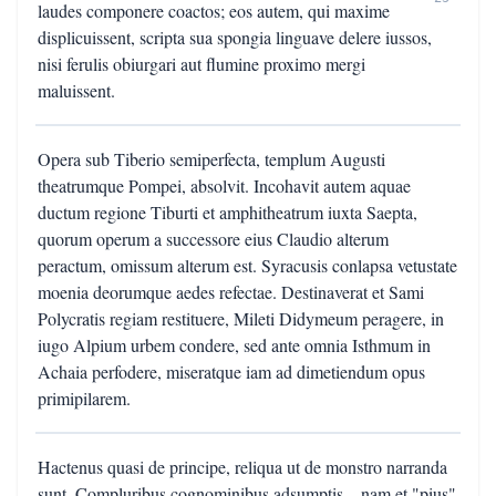
laudes componere coactos; eos autem, qui maxime
displicuissent, scripta sua spongia linguave delere iussos,
nisi ferulis obiurgari aut flumine proximo mergi
maluissent.
Opera sub Tiberio semiperfecta, templum Augusti
theatrumque Pompei, absolvit. Incohavit autem aquae
ductum regione Tiburti et amphitheatrum iuxta Saepta,
quorum operum a successore eius Claudio alterum
peractum, omissum alterum est. Syracusis conlapsa vetustate
moenia deorumque aedes refectae. Destinaverat et Sami
Polycratis regiam restituere, Mileti Didymeum peragere, in
iugo Alpium urbem condere, sed ante omnia Isthmum in
Achaia perfodere, miseratque iam ad dimetiendum opus
primipilarem.
Hactenus quasi de principe, reliqua ut de monstro narranda
sunt. Compluribus cognominibus adsumptis – nam et "pius"