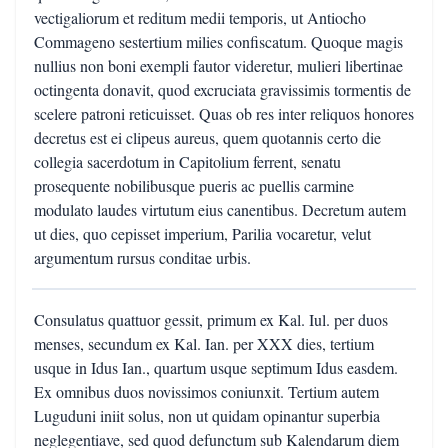
vectigaliorum et reditum medii temporis, ut Antiocho
Commageno sestertium milies confiscatum. Quoque magis
nullius non boni exempli fautor videretur, mulieri libertinae
octingenta donavit, quod excruciata gravissimis tormentis de
scelere patroni reticuisset. Quas ob res inter reliquos honores
decretus est ei clipeus aureus, quem quotannis certo die
collegia sacerdotum in Capitolium ferrent, senatu
prosequente nobilibusque pueris ac puellis carmine
modulato laudes virtutum eius canentibus. Decretum autem
ut dies, quo cepisset imperium, Parilia vocaretur, velut
argumentum rursus conditae urbis.
Consulatus quattuor gessit, primum ex Kal. Iul. per duos
menses, secundum ex Kal. Ian. per XXX dies, tertium
usque in Idus Ian., quartum usque septimum Idus easdem.
Ex omnibus duos novissimos coniunxit. Tertium autem
Luguduni iniit solus, non ut quidam opinantur superbia
neglegentiave, sed quod defunctum sub Kalendarum diem