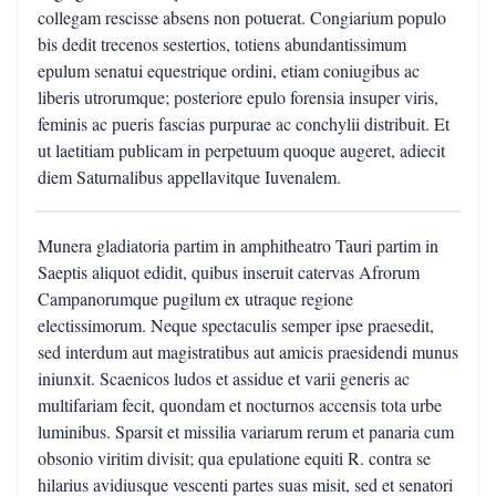
collegam rescisse absens non potuerat. Congiarium populo
bis dedit trecenos sestertios, totiens abundantissimum
epulum senatui equestrique ordini, etiam coniugibus ac
liberis utrorumque; posteriore epulo forensia insuper viris,
feminis ac pueris fascias purpurae ac conchylii distribuit. Et
ut laetitiam publicam in perpetuum quoque augeret, adiecit
diem Saturnalibus appellavitque Iuvenalem.
Munera gladiatoria partim in amphitheatro Tauri partim in
Saeptis aliquot edidit, quibus inseruit catervas Afrorum
Campanorumque pugilum ex utraque regione
electissimorum. Neque spectaculis semper ipse praesedit,
sed interdum aut magistratibus aut amicis praesidendi munus
iniunxit. Scaenicos ludos et assidue et varii generis ac
multifariam fecit, quondam et nocturnos accensis tota urbe
luminibus. Sparsit et missilia variarum rerum et panaria cum
obsonio viritim divisit; qua epulatione equiti R. contra se
hilarius avidiusque vescenti partes suas misit, sed et senatori