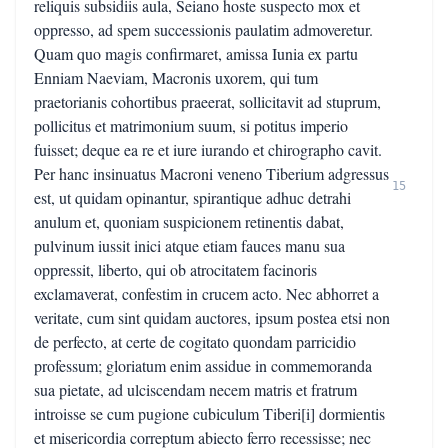
reliquis subsidiis aula, Seiano hoste suspecto mox et
oppresso, ad spem successionis paulatim admoveretur.
Quam quo magis confirmaret, amissa Iunia ex partu
Enniam Naeviam, Macronis uxorem, qui tum
praetorianis cohortibus praeerat, sollicitavit ad stuprum,
pollicitus et matrimonium suum, si potitus imperio
fuisset; deque ea re et iure iurando et chirographo cavit.
Per hanc insinuatus Macroni veneno Tiberium adgressus
15
est, ut quidam opinantur, spirantique adhuc detrahi
anulum et, quoniam suspicionem retinentis dabat,
pulvinum iussit inici atque etiam fauces manu sua
oppressit, liberto, qui ob atrocitatem facinoris
exclamaverat, confestim in crucem acto. Nec abhorret a
veritate, cum sint quidam auctores, ipsum postea etsi non
de perfecto, at certe de cogitato quondam parricidio
professum; gloriatum enim assidue in commemoranda
sua pietate, ad ulciscendam necem matris et fratrum
introisse se cum pugione cubiculum Tiberi[i] dormientis
et misericordia correptum abiecto ferro recessisse; nec