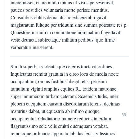
interemisset, citare nihilo minus ut vivos perseveravit,
paucos post dies voluntaria morte perisse mentitus.
Consulibus oblitis de natali suo edicere abrogavit
magistratum fuitque per triduum sine summa potestate res p.
Quaestorem suum in coniuratione nominatum flagellavit
veste detracta subiectaque militum pedibus, quo firme
verberaturi insisterent.
Simili superbia violentiaque ceteros tractavit ordines.
Inquietatus fremitu gratuita in circo loca de media nocte
occupantium, omnis fustibus abegit; elisi per eum
tumultum viginti amplius equites R., totidem matronae,
super innumeram turbam ceteram. Scaenicis ludis, inter
plebem et equitem causam discordiarum ferens, decimas
maturius dabat, ut equestria ab infimo quoque
35
occuparentur. Gladiatorio munere reductis interdum
flagrantissimo sole velis emitti quemquam vetabat,
remotoque ordinario apparatu tabidas feras, vilissimos