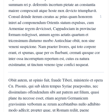
summam rei p. deferentis incertum pietate an constantia
maiore compescuit atque hoste mox devicto triumphavit.
Consul deinde iterum creatus ac prius quam honorem
1
iniret ad componendum Orientis statum expulsus, cum
Armeniae regem devicisset, Cappadociam in provinciae
formam redegisset, annum agens aetatis quartum et
tricensimum diuturno morbo Antiochiae obiit, non sine
veneni suspicione. Nam praeter livores, qui toto corpore
erant, et spumas, quae per os fluebant, cremati quoque cor
inter ossa incorruptum repertum est, cuius ea natura
existimatur, ut tinctum veneno igne confici nequeat.
Obiit autem, ut opinio fuit, fraude Tiberi, ministerio et opera
Cn. Pisonis, qui sub idem tempus Syriae praepositus, nec
dissimulans offendendum sibi aut patrem aut filium, quasi
plane ita necesse esset, etiam aegrum Germanicum
gravissimis verborum ac rerum acerbitatibus nullo adhibito
modo adfecit; propter quae, ut Romam rediit, paene