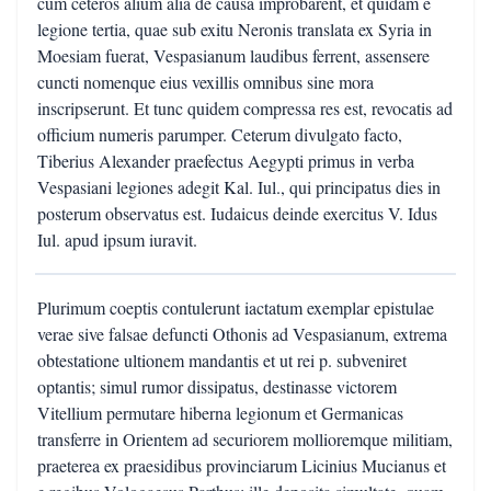
cum ceteros alium alia de causa improbarent, et quidam e
legione tertia, quae sub exitu Neronis translata ex Syria in
Moesiam fuerat, Vespasianum laudibus ferrent, assensere
cuncti nomenque eius vexillis omnibus sine mora
inscripserunt. Et tunc quidem compressa res est, revocatis ad
officium numeris parumper. Ceterum divulgato facto,
Tiberius Alexander praefectus Aegypti primus in verba
Vespasiani legiones adegit Kal. Iul., qui principatus dies in
posterum observatus est. Iudaicus deinde exercitus V. Idus
Iul. apud ipsum iuravit.
Plurimum coeptis contulerunt iactatum exemplar epistulae
verae sive falsae defuncti Othonis ad Vespasianum, extrema
obtestatione ultionem mandantis et ut rei p. subveniret
optantis; simul rumor dissipatus, destinasse victorem
Vitellium permutare hiberna legionum et Germanicas
transferre in Orientem ad securiorem mollioremque militiam,
praeterea ex praesidibus provinciarum Licinius Mucianus et