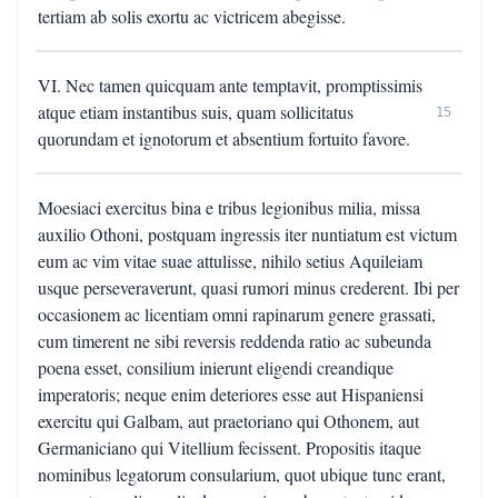
tertiam ab solis exortu ac victricem abegisse.
VI. Nec tamen quicquam ante temptavit, promptissimis
atque etiam instantibus suis, quam sollicitatus
15
quorundam et ignotorum et absentium fortuito favore.
Moesiaci exercitus bina e tribus legionibus milia, missa
auxilio Othoni, postquam ingressis iter nuntiatum est victum
eum ac vim vitae suae attulisse, nihilo setius Aquileiam
usque perseveraverunt, quasi rumori minus crederent. Ibi per
occasionem ac licentiam omni rapinarum genere grassati,
cum timerent ne sibi reversis reddenda ratio ac subeunda
poena esset, consilium inierunt eligendi creandique
imperatoris; neque enim deteriores esse aut Hispaniensi
exercitu qui Galbam, aut praetoriano qui Othonem, aut
Germaniciano qui Vitellium fecissent. Propositis itaque
nominibus legatorum consularium, quot ubique tunc erant,