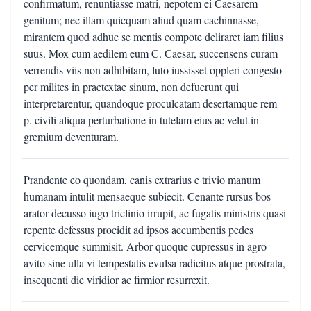
confirmatum, renuntiasse matri, nepotem ei Caesarem
genitum; nec illam quicquam aliud quam cachinnasse,
mirantem quod adhuc se mentis compote deliraret iam filius
suus. Mox cum aedilem eum C. Caesar, succensens curam
verrendis viis non adhibitam, luto iussisset oppleri congesto
per milites in praetextae sinum, non defuerunt qui
interpretarentur, quandoque proculcatam desertamque rem
p. civili aliqua perturbatione in tutelam eius ac velut in
gremium deventuram.
Prandente eo quondam, canis extrarius e trivio manum
humanam intulit mensaeque subiecit. Cenante rursus bos
arator decusso iugo triclinio irrupit, ac fugatis ministris quasi
repente defessus procidit ad ipsos accumbentis pedes
cervicemque summisit. Arbor quoque cupressus in agro
avito sine ulla vi tempestatis evulsa radicitus atque prostrata,
insequenti die viridior ac firmior resurrexit.