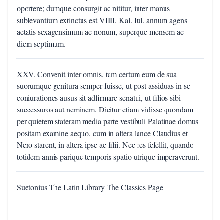
oportere; dumque consurgit ac nititur, inter manus
sublevantium extinctus est VIIII. Kal. Iul. annum agens
aetatis sexagensimum ac nonum, superque mensem ac
diem septimum.
XXV. Convenit inter omnis, tam certum eum de sua
suorumque genitura semper fuisse, ut post assiduas in se
coniurationes ausus sit adfirmare senatui, ut filios sibi
successuros aut neminem. Dicitur etiam vidisse quondam
per quietem stateram media parte vestibuli Palatinae domus
positam examine aequo, cum in altera lance Claudius et
Nero starent, in altera ipse ac filii. Nec res fefellit, quando
totidem annis parique temporis spatio utrique imperaverunt.
Suetonius The Latin Library The Classics Page