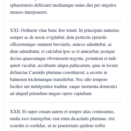
sphaeristerio defricaret inediamque unius diei per singulos
menses interponeret.
XXI. Ordinem vitae hunc fere tenuit. In principatu maturius
semper ac de nocte evigilabat; dein perlectis epistolis
officiorumque omnium breviariis, amicos admittebat, ac
dum salutabatur, et calciabat ipse se et amiciebat; postque
decisa quaecumque obvenissent negotia, gestationi et inde
quieti vacabat, accubante aliqua pallacarum, quas in locum
defunctae Caenidis plurimas constituerat; a secreto in
balineum tricliniumque transiliebat. Nec ullo tempore
facilior aut indulgentior traditur, eaque momenta domestici
ad aliquid petendum magno opere captabant.
XXII. Et super cenam autem et semper alias comissimus,
multa ioco transigebat; erat enim dicacitatis plurimae, etsi
scurrilis et sordidae, ut ne praetextatis quidem verbis