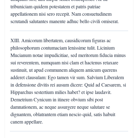
tribuniciam quidem potestatem et patris patriae
appellationem nisi sero recepit. Nam consuetudinem
scrutandi salutantes manente adhuc bello civili omiserat.
XIII. Amicorum libertatem, causidicorum figuras ac
philosophorum contumaciam lenissime tulit. Licinium
Mucianum notae impudicitiae, sed meritorum fiducia minus
sui reverentem, numquam nisi clam et hactenus retaxare
sustinuit, ut apud communem aliquem amicum querens
adderet clausulam: Ego tamen vir sum. Salvium Liberalem
in defensione divitis rei ausum dicere: Quid ad Caesarem, si
Hipparchus sestertium milies habet? et ipse laudavit.
Demetrium Cynicum in itinere obvium sibi post
damnationem, ac neque assurgere neque salutare se
dignantem, oblatrantem etiam nescio quid, satis habuit
canem appellare.