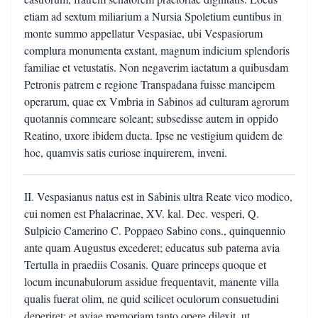
etiam ad sextum miliarium a Nursia Spoletium euntibus in
monte summo appellatur Vespasiae, ubi Vespasiorum
complura monumenta exstant, magnum indicium splendoris
familiae et vetustatis. Non negaverim iactatum a quibusdam
Petronis patrem e regione Transpadana fuisse mancipem
operarum, quae ex Vmbria in Sabinos ad culturam agrorum
quotannis commeare soleant; subsedisse autem in oppido
Reatino, uxore ibidem ducta. Ipse ne vestigium quidem de
hoc, quamvis satis curiose inquirerem, inveni.
II. Vespasianus natus est in Sabinis ultra Reate vico modico,
cui nomen est Phalacrinae, XV. kal. Dec. vesperi, Q.
Sulpicio Camerino C. Poppaeo Sabino cons., quinquennio
ante quam Augustus excederet; educatus sub paterna avia
Tertulla in praediis Cosanis. Quare princeps quoque et
locum incunabulorum assidue frequentavit, manente villa
qualis fuerat olim, ne quid scilicet oculorum consuetudini
deperiret; et aviae memoriam tanto opere dilexit, ut