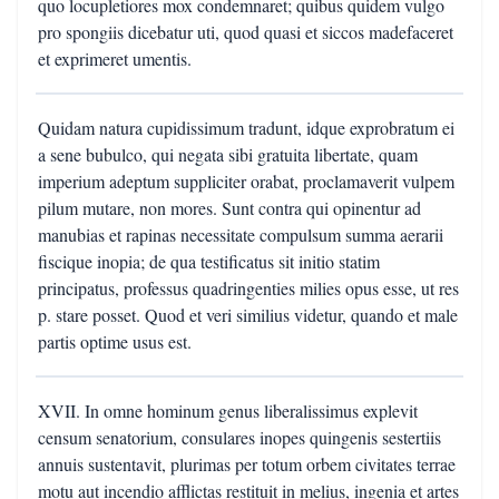
quo locupletiores mox condemnaret; quibus quidem vulgo
pro spongiis dicebatur uti, quod quasi et siccos madefaceret
et exprimeret umentis.
Quidam natura cupidissimum tradunt, idque exprobratum ei
a sene bubulco, qui negata sibi gratuita libertate, quam
imperium adeptum suppliciter orabat, proclamaverit vulpem
pilum mutare, non mores. Sunt contra qui opinentur ad
manubias et rapinas necessitate compulsum summa aerarii
fiscique inopia; de qua testificatus sit initio statim
principatus, professus quadringenties milies opus esse, ut res
p. stare posset. Quod et veri similius videtur, quando et male
partis optime usus est.
XVII. In omne hominum genus liberalissimus explevit
censum senatorium, consulares inopes quingenis sestertiis
annuis sustentavit, plurimas per totum orbem civitates terrae
motu aut incendio afflictas restituit in melius, ingenia et artes