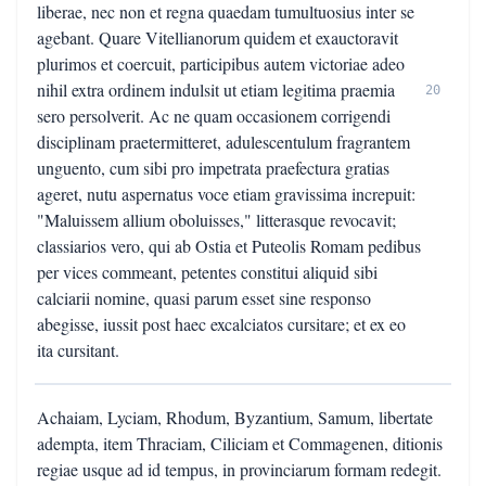
liberae, nec non et regna quaedam tumultuosius inter se
agebant. Quare Vitellianorum quidem et exauctoravit
plurimos et coercuit, participibus autem victoriae adeo
nihil extra ordinem indulsit ut etiam legitima praemia
20
sero persolverit. Ac ne quam occasionem corrigendi
disciplinam praetermitteret, adulescentulum fragrantem
unguento, cum sibi pro impetrata praefectura gratias
ageret, nutu aspernatus voce etiam gravissima increpuit:
"Maluissem allium oboluisses," litterasque revocavit;
classiarios vero, qui ab Ostia et Puteolis Romam pedibus
per vices commeant, petentes constitui aliquid sibi
calciarii nomine, quasi parum esset sine responso
abegisse, iussit post haec excalciatos cursitare; et ex eo
ita cursitant.
Achaiam, Lyciam, Rhodum, Byzantium, Samum, libertate
adempta, item Thraciam, Ciliciam et Commagenen, ditionis
regiae usque ad id tempus, in provinciarum formam redegit.