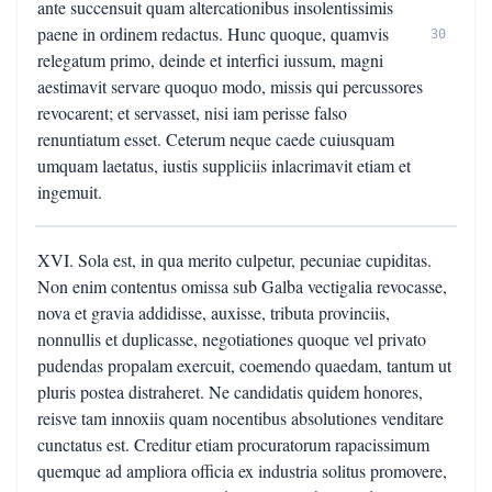
ante succensuit quam altercationibus insolentissimis
paene in ordinem redactus. Hunc quoque, quamvis
30
relegatum primo, deinde et interfici iussum, magni
aestimavit servare quoquo modo, missis qui percussores
revocarent; et servasset, nisi iam perisse falso
renuntiatum esset. Ceterum neque caede cuiusquam
umquam laetatus, iustis suppliciis inlacrimavit etiam et
ingemuit.
XVI. Sola est, in qua merito culpetur, pecuniae cupiditas.
Non enim contentus omissa sub Galba vectigalia revocasse,
nova et gravia addidisse, auxisse, tributa provinciis,
nonnullis et duplicasse, negotiationes quoque vel privato
pudendas propalam exercuit, coemendo quaedam, tantum ut
pluris postea distraheret. Ne candidatis quidem honores,
reisve tam innoxiis quam nocentibus absolutiones venditare
cunctatus est. Creditur etiam procuratorum rapacissimum
quemque ad ampliora officia ex industria solitus promovere,