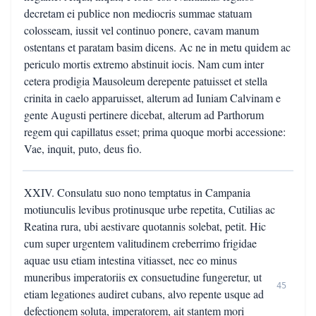
decretam ei publice non mediocris summae statuam
colosseam, iussit vel continuo ponere, cavam manum
ostentans et paratam basim dicens. Ac ne in metu quidem ac
periculo mortis extremo abstinuit iocis. Nam cum inter
cetera prodigia Mausoleum derepente patuisset et stella
crinita in caelo apparuisset, alterum ad Iuniam Calvinam e
gente Augusti pertinere dicebat, alterum ad Parthorum
regem qui capillatus esset; prima quoque morbi accessione:
Vae, inquit, puto, deus fio.
XXIV. Consulatu suo nono temptatus in Campania
motiunculis levibus protinusque urbe repetita, Cutilias ac
Reatina rura, ubi aestivare quotannis solebat, petit. Hic
cum super urgentem valitudinem creberrimo frigidae
aquae usu etiam intestina vitiasset, nec eo minus
muneribus imperatoriis ex consuetudine fungeretur, ut
45
etiam legationes audiret cubans, alvo repente usque ad
defectionem soluta, imperatorem, ait stantem mori