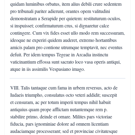
quidam luminibus orbatus, item alius debili crure sedentem
pro tribunali pariter adierunt, orantes opem valitudini
demonstratam a Serapide per quietem: restituturum oculos,
si inspuisset; confirmaturum crus, si dignaretur calce
contingere. Cum vix fides esset ullo modo rem successuram,
ideoque ne experiri quidem auderet, extremo hortantibus
amicis palam pro contione utrumque temptavit, nec eventus
defuit. Per idem tempus Tegeae in Arcadia instinctu
vaticinantium effossa sunt sacrato loco vasa operis antiqui,
atque in iis assimilis Vespasiano imago.
VIII. Talis tantaque cum fama in urbem reversus, acto de
Iudaeis triumpho, consulatus octo veteri addidit; suscepit
et censuram, ac per totum imperii tempus nihil habuit
antiquius quam prope afflictam nutantemque rem p.
stabilire primo, deinde et ornare. Milites pars victoriae
fiducia, pars ignominiae dolore ad omnem licentiam
audaciamque processerant; sed et provinciae civitatesque