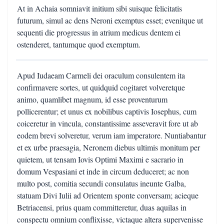
At in Achaia somniavit initium sibi suisque felicitatis
futurum, simul ac dens Neroni exemptus esset; evenitque ut
sequenti die progressus in atrium medicus dentem ei
ostenderet, tantumque quod exemptum.
Apud Iudaeam Carmeli dei oraculum consulentem ita
confirmavere sortes, ut quidquid cogitaret volveretque
animo, quamlibet magnum, id esse proventurum
pollicerentur; et unus ex nobilibus captivis Iosephus, cum
coiceretur in vincula, constantissime asseveravit fore ut ab
eodem brevi solveretur, verum iam imperatore. Nuntiabantur
et ex urbe praesagia, Neronem diebus ultimis monitum per
quietem, ut tensam Iovis Optimi Maximi e sacrario in
domum Vespasiani et inde in circum deduceret; ac non
multo post, comitia secundi consulatus ineunte Galba,
statuam Divi Iulii ad Orientem sponte conversam; acieque
Betriacensi, prius quam committeretur, duas aquilas in
conspectu omnium conflixisse, victaque altera supervenisse