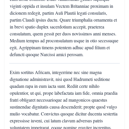
viginti oppida et insulam Vectem Britanniae proximam in
dicionem redegit, partim Auli Plautii legati consularis,
partim Claudi ipsius ductu. Quare triumphalia ornamenta et
in brevi spatio duplex sacerdotium accepit, praeterea
consulatum, quem gessit per duos novissimos anni menses.
Medium tempus ad proconsulatum usque in otio secessuque
egit, Agrippinam timens potentem adhuc apud filium et
defuncti quoque Narcissi amici perosam.
Exim sortitus Africam, integerrime nec sine magna
dignatione administravit, nisi quod Hadrumeti seditione
quadam rapa in eum iacta sunt. Rediit certe nihilo
opulentior, ut qui, prope labefactata iam fide, omnia praedia
fratri obligaret necessarioque ad mangonicos quaestus
sustinendae dignitatis causa descenderit; propte quod vulgo
mulio vocabatur. Convictus quoque dicitur ducenta sestertia
expressisse iuveni, cui latum clavum adversus patris
voluntatem impetrarat, eoque nomine graviter increpitus.