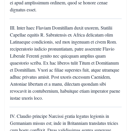
ei apud amplissimum ordinem, quod se honore cenae
dignatus esset.
III. Inter haec Flaviam Domitillam duxit uxorem, Statilii
Capellae equitis R. Sabratensis ex Africa delicatam olim
Latinaeque condicionis, sed mox ingenuam et civem Rom.
reciperatorio iudicio pronuntiatam, patre asserente Flavio
Liberale Ferenti genito nec quicquam amplius quam
quaestorio scriba. Ex hac liberos tulit Titum et Domitianum
et Domitillam. Vxori ac filiae superstes fuit, atque utramque
adhuc privatus amisit. Post uxoris excessum Caenidem,
Antoniae libertam et a manu, dilectam quondam sibi
revocavit in contubernium, habuitque etiam imperator paene
iustae uxoris loco.
IV. Claudio principe Narcissi gratia legatus legionis in
Germaniam missus est; inde in Britanniam translatus tricies
cum hoste conflixit. Duas validissimas gentes superque