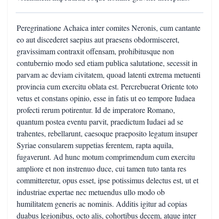
Peregrinatione Achaica inter comites Neronis, cum cantante
eo aut discederet saepius aut praesens obdormisceret,
gravissimam contraxit offensam, prohibitusque non
contubernio modo sed etiam publica salutatione, secessit in
parvam ac deviam civitatem, quoad latenti extrema metuenti
provincia cum exercitu oblata est. Percrebuerat Oriente toto
vetus et constans opinio, esse in fatis ut eo tempore Iudaea
profecti rerum potirentur. Id de imperatore Romano,
quantum postea eventu parvit, praedictum Iudaei ad se
trahentes, rebellarunt, caesoque praeposito legatum insuper
Syriae consularem suppetias ferentem, rapta aquila,
fugaverunt. Ad hunc motum comprimendum cum exercitu
ampliore et non instrenuo duce, cui tamen tuto tanta res
committeretur, opus esset, ipse potissimus delectus est, ut et
industriae expertae nec metuendus ullo modo ob
humilitatem generis ac nominis. Additis igitur ad copias
duabus legionibus, octo alis, cohortibus decem, atque inter