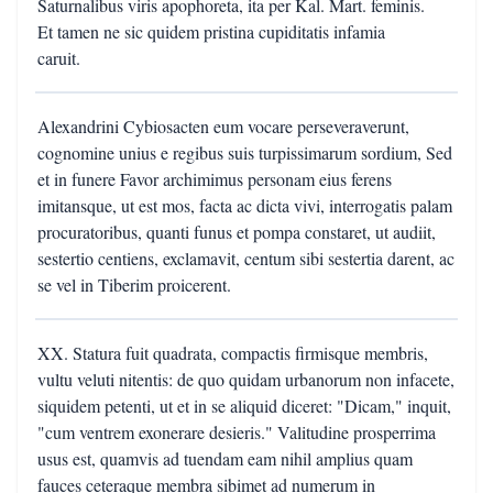
Saturnalibus viris apophoreta, ita per Kal. Mart. feminis.
Et tamen ne sic quidem pristina cupiditatis infamia
caruit.
Alexandrini Cybiosacten eum vocare perseveraverunt,
cognomine unius e regibus suis turpissimarum sordium, Sed
et in funere Favor archimimus personam eius ferens
imitansque, ut est mos, facta ac dicta vivi, interrogatis palam
procuratoribus, quanti funus et pompa constaret, ut audiit,
sestertio centiens, exclamavit, centum sibi sestertia darent, ac
se vel in Tiberim proicerent.
XX. Statura fuit quadrata, compactis firmisque membris,
vultu veluti nitentis: de quo quidam urbanorum non infacete,
siquidem petenti, ut et in se aliquid diceret: "Dicam," inquit,
"cum ventrem exonerare desieris." Valitudine prosperrima
usus est, quamvis ad tuendam eam nihil amplius quam
fauces ceteraque membra sibimet ad numerum in