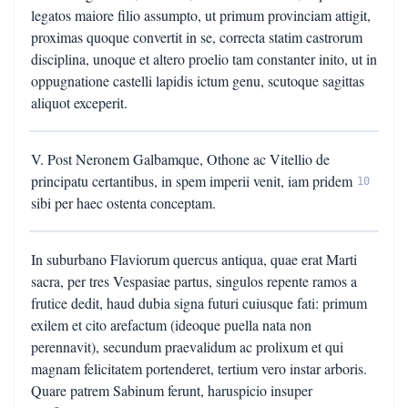
legatos maiore filio assumpto, ut primum provinciam attigit,
proximas quoque convertit in se, correcta statim castrorum
disciplina, unoque et altero proelio tam constanter inito, ut in
oppugnatione castelli lapidis ictum genu, scutoque sagittas
aliquot exceperit.
V. Post Neronem Galbamque, Othone ac Vitellio de
principatu certantibus, in spem imperii venit, iam pridem
10
sibi per haec ostenta conceptam.
In suburbano Flaviorum quercus antiqua, quae erat Marti
sacra, per tres Vespasiae partus, singulos repente ramos a
frutice dedit, haud dubia signa futuri cuiusque fati: primum
exilem et cito arefactum (ideoque puella nata non
perennavit), secundum praevalidum ac prolixum et qui
magnam felicitatem portenderet, tertium vero instar arboris.
Quare patrem Sabinum ferunt, haruspicio insuper