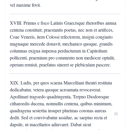
vel maxime fovit.
XVIII. Primus e fisco Latinis Graecisque rhetoribus annua
centena constituit; praestantis poetas, nec non et artifices,
Coae Veneris, item Colossi refectorem, insigni congiario
magnaque mercede donavit; mechanico quoque, grandis
columnas exigua impensa perducturum in Capitolium
pollicenti, praemium pro commento non mediocre optulit,
operam remisit, praefatus sineret se plebiculam pascere.
XIX. Ludis, per quos scaena Marcelliani theatri restituta
dedicabatur, vetera quoque acroamata revocaverat.
Apollinari tragoedo quadringenta, Terpno Diodoroque
citharoedis ducena, nonnullis centena, quibus minimum,
quadragena sestertia insuper plurimas coronas aureas
35
dedit. Sed et convivabatur assidue, ac saepius recta et
dapsile, ut macellarios adiuvaret. Dabat sicut