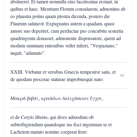
abstineret. Et tamen nonnulla eius facetissima exstant, in
quibus et haec. Mestrium Florum consularem, admonitus ab
eo plaustra potius quam plostra dicenda, postero die
Flaurum salutavit. Expugnatus autem a quadam, quasi
amore suo deperiret, cum perductae pro concubitu sestertia
quadringenta donasset, admonente dispensatore, quem ad
modum summam rationibus vellet inferri, "Vespasiano,"
inquit, "adamato".
XXIII. Vtebatur et versibus Graecis tempestive satis, et
40
de quodam procerae staturae improbiusque nato:
Μακρὰ βιβάς, κραδάων δολιχόσκιον ἔγχος,
et de Cerylo liberto, qui dives admodum ob
subterfugiendum quandoque ius fisci ingenuum se et
Lachetem mutato nomine coeperat ferre: