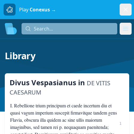
Dism
Play
Conexus →
Search...
Search...
Ope
Library
Divus Vespasianus
in
DE VITIS
CAESARUM
I. Rebellione trium principum et caede incertum diu et
quasi vagum imperium suscepit firmavitque tandem gens
Flavia, obscura illa quidem ac sine ullis maiorum
1
imaginibus, sed tamen rei p. nequaquam paenitenda;