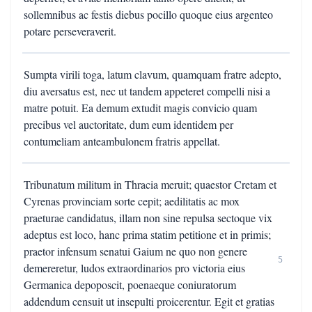
sollemnibus ac festis diebus pocillo quoque eius argenteo
potare perseveraverit.
Sumpta virili toga, latum clavum, quamquam fratre adepto,
diu aversatus est, nec ut tandem appeteret compelli nisi a
matre potuit. Ea demum extudit magis convicio quam
precibus vel auctoritate, dum eum identidem per
contumeliam anteambulonem fratris appellat.
Tribunatum militum in Thracia meruit; quaestor Cretam et
Cyrenas provinciam sorte cepit; aedilitatis ac mox
praeturae candidatus, illam non sine repulsa sectoque vix
adeptus est loco, hanc prima statim petitione et in primis;
praetor infensum senatui Gaium ne quo non genere
5
demereretur, ludos extraordinarios pro victoria eius
Germanica depoposcit, poenaeque coniuratorum
addendum censuit ut insepulti proicerentur. Egit et gratias