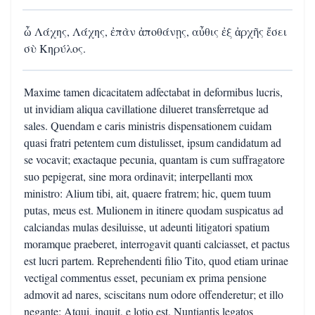
ὦ Λάχης, Λάχης, ἐπὰν ἀποθάνῃς, αὖθις ἐξ ἀρχῆς ἔσει
σὺ Κηρύλος.
Maxime tamen dicacitatem adfectabat in deformibus lucris,
ut invidiam aliqua cavillatione dilueret transferretque ad
sales. Quendam e caris ministris dispensationem cuidam
quasi fratri petentem cum distulisset, ipsum candidatum ad
se vocavit; exactaque pecunia, quantam is cum suffragatore
suo pepigerat, sine mora ordinavit; interpellanti mox
ministro: Alium tibi, ait, quaere fratrem; hic, quem tuum
putas, meus est. Mulionem in itinere quodam suspicatus ad
calciandas mulas desiluisse, ut adeunti litigatori spatium
moramque praeberet, interrogavit quanti calciasset, et pactus
est lucri partem. Reprehendenti filio Tito, quod etiam urinae
vectigal commentus esset, pecuniam ex prima pensione
admovit ad nares, sciscitans num odore offenderetur; et illo
negante: Atqui, inquit, e lotio est. Nuntiantis legatos