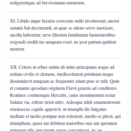
redigerentque ad brevissimum numerum.
XI. Libido atque luxuria coercente nullo invaluerant; auctor
senatui fuit decernendi, ut quae se alieno servo iunxisset,
ancilla haberetur; neve filiorum familiarum faeneratoribus
exigendi crediti ius umquam esset, ne post patrum quidem
mortem.
XII. Ceteris in rebus statim ab initio principatus usque ad
exitum civilis et clemens, mediocritatem pristinam neque
dissimulavit umquam ac frequenter etiam prae se tulit. Quin
et conantis quosdam originem Flavii generis ad conditores
Reatinos comitemque Herculis, cuius monimentum exstat
Salaria via, referre irrisit ultro. Adeoque nihil ornamentorum
extrinsecus cupide appetivit, ut triumphi die fatigatus
tarditate et taedio pompae non reticuerit, merito se plecti, qui
triumphum, quasi aut debitum maioribus suis aut speratum
umquam sibi, tam inepte senex concupisset. Ac ne