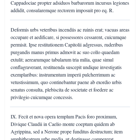
Cappadociae propter adsiduos barbarorum incursus legiones
addidit, consularemque rectorem imposuit pro eq. R.
Deformis urbs veteribus incendiis ac ruinis erat; vacuas areas
occupare et aedificare, si possessores cessarent, cuicumque
permisit. Ipse restitutionem Capitolii adgressus, ruderibus
purgandis manus primus admovit ac suo collo quaedam
extulit; aerearumque tabularum tria milia, quae simul
conflagraverant, restituenda suscepit undique investigatis
exemplaribus: instrumentum imperii pulcherrimum ac
vetustissimum, quo continebantur paene ab exordio urbis
senatus consulta, plebiscita de societate et foedere ac
privilegio cuicumque concessis.
IX. Fecit et nova opera templum Pacis foro proximum,
Divique Claudii in Caelio monte coeptum quidem ab
Agrippina, sed a Nerone prope funditus destructum; item
amphitheatrum urbe media, ut destinasse compererat