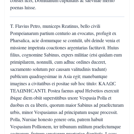
constet licet, Domitianum cupiditatis ac saevitiae merito
poenas luisse.
T. Flavius Petro, municeps Reatinus, bello civili
Pompeianarum partium centurio an evocatus, profugit ex
Pharsalica, acie domumque se contulit, ubi deinde venia et
missione impetrata coactiones argentarias factitavit. Huius
filius, cognomine Sabinus, expers militiae (etsi quidam eum
primipilarem, nonnulli, cum adhuc ordines duceret,
sacramento solutum per causam valitudinis tradunt)
publicum quadragesimae in Asia egit; manebantque
imagines a civitatibus ei positae sub hoc titulo: ΚΑΛΩϹ
ΤΕΛΩΝΗϹΑΝΤΙ. Postea faenus apud Helvetios exercuit
ibique diem obiit superstitibus uxore Vespasia Polla et
duobus ex ea liberis, quorum maior Sabinus ad praefecturam
urbis, minor Vespasianus ad principatum usque processit.
Polla, Nursiae honesto genere orta, patrem habuit
Vespasium Pollionem, ter tribunum militum praefectumque
castrorum, fratrem senatorem praetoriae dignitatis. Locus