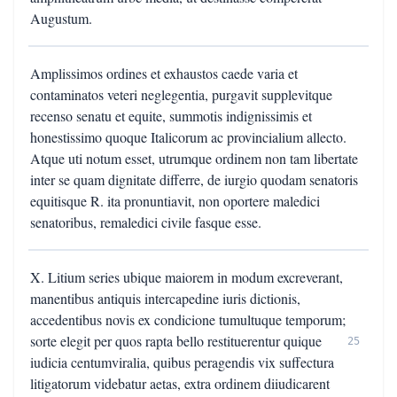
Augustum.
Amplissimos ordines et exhaustos caede varia et
contaminatos veteri neglegentia, purgavit supplevitque
recenso senatu et equite, summotis indignissimis et
honestissimo quoque Italicorum ac provincialium allecto.
Atque uti notum esset, utrumque ordinem non tam libertate
inter se quam dignitate differre, de iurgio quodam senatoris
equitisque R. ita pronuntiavit, non oportere maledici
senatoribus, remaledici civile fasque esse.
X. Litium series ubique maiorem in modum excreverant,
manentibus antiquis intercapedine iuris dictionis,
accedentibus novis ex condicione tumultuque temporum;
sorte elegit per quos rapta bello restituerentur quique
25
iudicia centumviralia, quibus peragendis vix suffectura
litigatorum videbatur aetas, extra ordinem diiudicarent