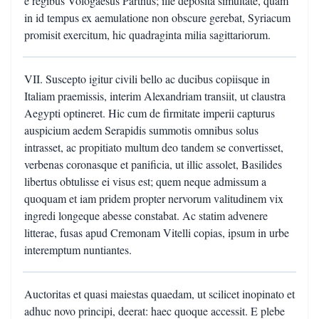
e regibus Vologaesus Parthus; ille deposita simultate, quam
in id tempus ex aemulatione non obscure gerebat, Syriacum
promisit exercitum, hic quadraginta milia sagittariorum.
VII. Suscepto igitur civili bello ac ducibus copiisque in
Italiam praemissis, interim Alexandriam transiit, ut claustra
Aegypti optineret. Hic cum de firmitate imperii capturus
auspicium aedem Serapidis summotis omnibus solus
intrasset, ac propitiato multum deo tandem se convertisset,
verbenas coronasque et panificia, ut illic assolet, Basilides
libertus obtulisse ei visus est; quem neque admissum a
quoquam et iam pridem propter nervorum valitudinem vix
ingredi longeque abesse constabat. Ac statim advenere
litterae, fusas apud Cremonam Vitelli copias, ipsum in urbe
interemptum nuntiantes.
Auctoritas et quasi maiestas quaedam, ut scilicet inopinato et
adhuc novo principi, deerat: haec quoque accessit. E plebe