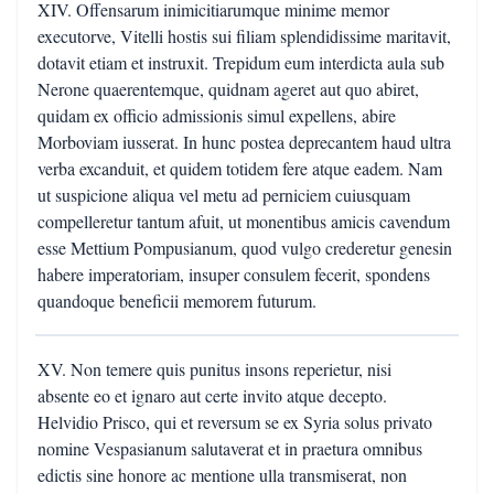
XIV. Offensarum inimicitiarumque minime memor
executorve, Vitelli hostis sui filiam splendidissime maritavit,
dotavit etiam et instruxit. Trepidum eum interdicta aula sub
Nerone quaerentemque, quidnam ageret aut quo abiret,
quidam ex officio admissionis simul expellens, abire
Morboviam iusserat. In hunc postea deprecantem haud ultra
verba excanduit, et quidem totidem fere atque eadem. Nam
ut suspicione aliqua vel metu ad perniciem cuiusquam
compelleretur tantum afuit, ut monentibus amicis cavendum
esse Mettium Pompusianum, quod vulgo crederetur genesin
habere imperatoriam, insuper consulem fecerit, spondens
quandoque beneficii memorem futurum.
XV. Non temere quis punitus insons reperietur, nisi
absente eo et ignaro aut certe invito atque decepto.
Helvidio Prisco, qui et reversum se ex Syria solus privato
nomine Vespasianum salutaverat et in praetura omnibus
edictis sine honore ac mentione ulla transmiserat, non