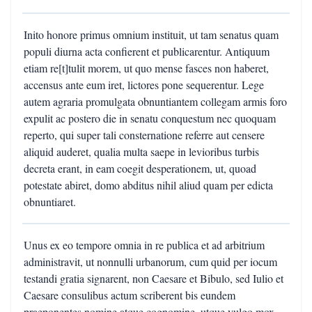
Inito honore primus omnium instituit, ut tam senatus quam
populi diurna acta confierent et publicarentur. Antiquum
etiam re[t]tulit morem, ut quo mense fasces non haberet,
accensus ante eum iret, lictores pone sequerentur. Lege
autem agraria promulgata obnuntiantem collegam armis foro
expulit ac postero die in senatu conquestum nec quoquam
reperto, qui super tali consternatione referre aut censere
aliquid auderet, qualia multa saepe in levioribus turbis
decreta erant, in eam coegit desperationem, ut, quoad
potestate abiret, domo abditus nihil aliud quam per edicta
obnuntiaret.
Unus ex eo tempore omnia in re publica et ad arbitrium
administravit, ut nonnulli urbanorum, cum quid per iocum
testandi gratia signarent, non Caesare et Bibulo, sed Iulio et
Caesare consulibus actum scriberent bis eundem
praeponentes nomine atque cognomine, utque vulgo mox