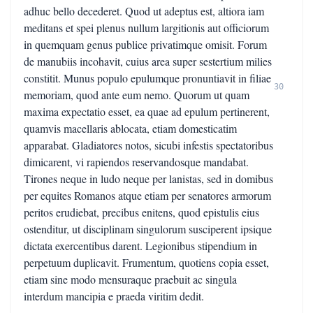
adhuc bello decederet. Quod ut adeptus est, altiora iam
meditans et spei plenus nullum largitionis aut officiorum
in quemquam genus publice privatimque omisit. Forum
de manubiis incohavit, cuius area super sestertium milies
constitit. Munus populo epulumque pronuntiavit in filiae
30
memoriam, quod ante eum nemo. Quorum ut quam
maxima expectatio esset, ea quae ad epulum pertinerent,
quamvis macellaris ablocata, etiam domesticatim
apparabat. Gladiatores notos, sicubi infestis spectatoribus
dimicarent, vi rapiendos reservandosque mandabat.
Tirones neque in ludo neque per lanistas, sed in domibus
per equites Romanos atque etiam per senatores armorum
peritos erudiebat, precibus enitens, quod epistulis eius
ostenditur, ut disciplinam singulorum susciperent ipsique
dictata exercentibus darent. Legionibus stipendium in
perpetuum duplicavit. Frumentum, quotiens copia esset,
etiam sine modo mensuraque praebuit ac singula
interdum mancipia e praeda viritim dedit.