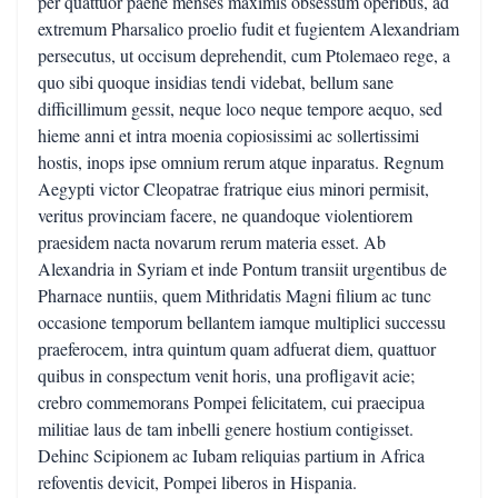
per quattuor paene menses maximis obsessum operibus, ad
extremum Pharsalico proelio fudit et fugientem Alexandriam
persecutus, ut occisum deprehendit, cum Ptolemaeo rege, a
quo sibi quoque insidias tendi videbat, bellum sane
difficillimum gessit, neque loco neque tempore aequo, sed
hieme anni et intra moenia copiosissimi ac sollertissimi
hostis, inops ipse omnium rerum atque inparatus. Regnum
Aegypti victor Cleopatrae fratrique eius minori permisit,
veritus provinciam facere, ne quandoque violentiorem
praesidem nacta novarum rerum materia esset. Ab
Alexandria in Syriam et inde Pontum transiit urgentibus de
Pharnace nuntiis, quem Mithridatis Magni filium ac tunc
occasione temporum bellantem iamque multiplici successu
praeferocem, intra quintum quam adfuerat diem, quattuor
quibus in conspectum venit horis, una profligavit acie;
crebro commemorans Pompei felicitatem, cui praecipua
militiae laus de tam inbelli genere hostium contigisset.
Dehinc Scipionem ac Iubam reliquias partium in Africa
refoventis devicit, Pompei liberos in Hispania.