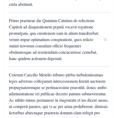
curia abstinuit.
Primo praeturae die Quintum Catulum de refectione
Capitoli ad disquisitionem populi vocavit rogatione
promulgata, qua curationem eam in alium transferebat;
verum impar optimatium conspirationi, quos relicto
15
statim novorum consulum officio frequentes
obstinatosque ad resistendum concucurrisse cernebat,
hanc quidem actionem deposuit.
Ceterum Caecilio Metello tribuno plebis turbulentissimas
leges adversus collegarum intercessionem ferenti auctorem
propugnatoremque se pertinacissime praestitit, donec ambo
administratione rei publicae decreto patrum submoverentur.
Ac nihilo minus permanere in magistratu et ius dicere ausus,
ut comperit paratos, qui vi ac per arma prohiberent, dimissis
lictoribus abiectaque praetexta domum clam refugit pro