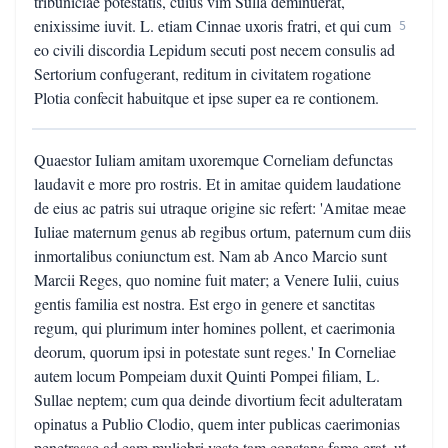
tribuniciae potestatis, cuius vim Sulla deminuerat,
enixissime iuvit. L. etiam Cinnae uxoris fratri, et qui cum
5
eo civili discordia Lepidum secuti post necem consulis ad
Sertorium confugerant, reditum in civitatem rogatione
Plotia confecit habuitque et ipse super ea re contionem.
Quaestor Iuliam amitam uxoremque Corneliam defunctas
laudavit e more pro rostris. Et in amitae quidem laudatione
de eius ac patris sui utraque origine sic refert: 'Amitae meae
Iuliae maternum genus ab regibus ortum, paternum cum diis
inmortalibus coniunctum est. Nam ab Anco Marcio sunt
Marcii Reges, quo nomine fuit mater; a Venere Iulii, cuius
gentis familia est nostra. Est ergo in genere et sanctitas
regum, qui plurimum inter homines pollent, et caerimonia
deorum, quorum ipsi in potestate sunt reges.' In Corneliae
autem locum Pompeiam duxit Quinti Pompei filiam, L.
Sullae neptem; cum qua deinde divortium fecit adulteratam
opinatus a Publio Clodio, quem inter publicas caerimonias
penetrasse ad eam muliebri veste tam constans fama erat, ut