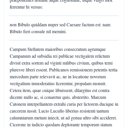
ferrentur hi versus:
non Bibulo quiddam nuper sed Caesare factum est: nam
Bibulo fieri consule nil memini.
Campum Stellatem maioribus consecratum agrumque
Campanum ad subsidia rei publicae vectigalem relictum
divisit extra sortem ad viginti milibus civium, quibus terni
pluresve liberi essent. Publicanos remissionem petentis tertia
mercedum parte relevavit ac, ne in locatione novorum
vectigalium inmoderatius licerentur, propalam monuit.
Cetera item, quae cuique libuissent, dilargitus est contra
dicente nullo ac, si conaretur quis, absterrito. Marcum
Catonem interpellantem extrahi curia per lictorem ducique in
carcerem iussit. Lucio Lucullo liberius resistenti tantum
calumniarum metum iniecit, ut ad genua ultro sibi accideret.
Cicerone in iudicio quodam deplorante temporum statum