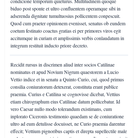
condicione temporum quieturus. Multitudinem quoque
biduo post sponte et ultro confluentem operamque sibi in
adserenda dignitate tumultuosius pollicentem conpescuit.
Quod cum praeter opinionem evenisset, senatus ob eundem
coetum festinato coactus gratias ei per primores viros egit
accitumque in curiam et amplissimis verbis conlaudatum in
integrum restituit inducto priore decreto.
Recidit rursus in discrimen aliud inter socios Catilinae
nominatus et apud Novium Nigrum quaestorem a Lucio
Vettio indice et in senatu a Quinto Curio, cui, quod primus
consilia coniuratorum detexerat, constituta erant publice
praemia. Curius e Catilina se cognovisse dicebat, Vettius
etiam chirographum eius Catilinae datum pollicebatur. Id
vero Caesar nullo modo tolerandum existimans, cum
inplorato Ciceronis testimonio quaedam se de coniuratione
ultro ad eum detulisse docuisset, ne Curio praemia darentur
effecit; Vettium pignoribus captis et direpta supellectile male