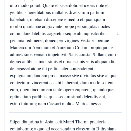
ullo modo potuit. Quare et sacerdotio et uxoris dote et
gentilicis hereditatibus multatus diversarum partium
habebatur, ut etiam discedere e medio et quamquam
morbo quartanae adgravante prope per singulas noctes
commutare latebras cogeretur seque ab inquisitoribus
1
pecunia redimeret, donec per virgines Vestales perque
Mamercum Aemilium et Aurelium Cottam propinquos et
adfines suos veniam impetravit. Satis constat Sullam, cum
deprecantibus amicissimis et ornatissimis viris aliquamdiu
denegasset atque illi pertinaciter contenderent,
expugnatum tandem proclamasse sive divinitus sive aliqua
coniectura: vincerent ac sibi haberent, dum modo scirent
eum, quem incolumem tanto opere cuperent, quandoque
optimatium partibus, quas secum simul defendissent,
exitio futurum; nam Caesari multos Marios inesse.
Stipendia prima in Asia fecit Marci Thermi praetoris
contubernio; a quo ad accersendam classem in Bithyniam