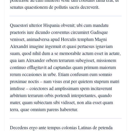
senatus quaestionem de pollutis sacris decreverit.
Quaestori ulterior Hispania obvenit; ubi cum mandatu
praetoris iure dicundo conventus circumiret Gadisque
venisset, animadversa apud Herculis templum Magni
Alexandri imagine ingemuit et quasi pertaesus ignaviam
suam, quod nihil dum a se memorabile actum esset in aetate,
qua iam Alexander orbem terrarum subegisset, missionem
continuo efflagitavit ad captandas quam primum maiorum
rerum occasiones in urbe. Etiam confusum eum somnio
proximae noctis – nam visus erat per quietem stuprum matri
intulisse – coiectores ad amplissimam spem incitaverunt
arbitrium terrarum orbis portendi interpretantes, quando
mater, quam subiectam sibi vidisset, non alia esset quam
terra, quae omnium parens haberetur.
Decedens ergo ante tempus colonias Latinas de petenda