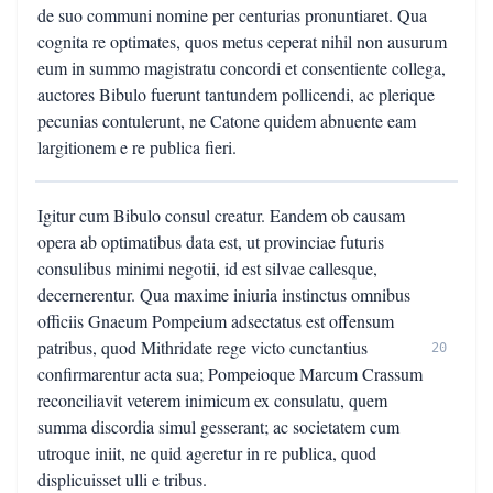
de suo communi nomine per centurias pronuntiaret. Qua
cognita re optimates, quos metus ceperat nihil non ausurum
eum in summo magistratu concordi et consentiente collega,
auctores Bibulo fuerunt tantundem pollicendi, ac plerique
pecunias contulerunt, ne Catone quidem abnuente eam
largitionem e re publica fieri.
Igitur cum Bibulo consul creatur. Eandem ob causam
opera ab optimatibus data est, ut provinciae futuris
consulibus minimi negotii, id est silvae callesque,
decernerentur. Qua maxime iniuria instinctus omnibus
officiis Gnaeum Pompeium adsectatus est offensum
patribus, quod Mithridate rege victo cunctantius
20
confirmarentur acta sua; Pompeioque Marcum Crassum
reconciliavit veterem inimicum ex consulatu, quem
summa discordia simul gesserant; ac societatem cum
utroque iniit, ne quid ageretur in re publica, quod
displicuisset ulli e tribus.