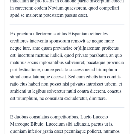
mulcatum ac pro rostris in contione paene discerptum coiecit
in carcerem; eodem Novium quaestorem, quod compellari
apud se maiorem potestatem passus esset.
Ex praetura ulteriorem sortitus Hispaniam retinentes
creditores interventu sponsorum removit ac neque more
neque iure, ante quam provinciae or[di]narentur, profectus
est: incertum metune iudicii, quod privato parabatur, an quo
maturius sociis inplorantibus subveniret; pacataque provincia
pari festinatione, non expectato successore ad triumphum
simul consulatumque decessit. Sed cum edictis iam comitis
ratio eius haberi non posset nisi privatus introisset urbem, et
ambienti ut legibus solveretur multi contra dicerent, coactus
est triumphum, ne consulatu excluderetur, dimittere.
E duobus consulatus competitoribus, Lucio Lucceio
Marcoque Bibulo, Lucceium sibi adiunxit, pactus ut is,
quoniam inferior gratia esset pecuniaque polleret, nummos