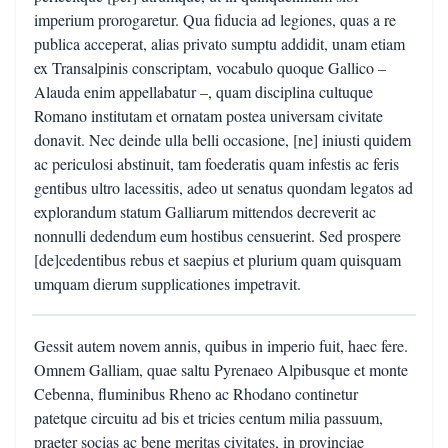
imperium prorogaretur. Qua fiducia ad legiones, quas a re
publica acceperat, alias privato sumptu addidit, unam etiam
ex Transalpinis conscriptam, vocabulo quoque Gallico –
Alauda enim appellabatur –, quam disciplina cultuque
Romano institutam et ornatam postea universam civitate
donavit. Nec deinde ulla belli occasione, [ne] iniusti quidem
ac periculosi abstinuit, tam foederatis quam infestis ac feris
gentibus ultro lacessitis, adeo ut senatus quondam legatos ad
explorandum statum Galliarum mittendos decreverit ac
nonnulli dedendum eum hostibus censuerint. Sed prospere
[de]cedentibus rebus et saepius et plurium quam quisquam
umquam dierum supplicationes impetravit.
Gessit autem novem annis, quibus in imperio fuit, haec fere.
Omnem Galliam, quae saltu Pyrenaeo Alpibusque et monte
Cebenna, fluminibus Rheno ac Rhodano continetur
patetque circuitu ad bis et tricies centum milia passuum,
praeter socias ac bene meritas civitates, in provinciae