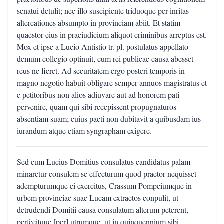
senatui detulit; nec illo suscipiente triduoque per inritas
altercationes absumpto in provinciam abiit. Et statim
quaestor eius in praeiudicium aliquot criminibus arreptus est.
Mox et ipse a Lucio Antistio tr. pl. postulatus appellato
demum collegio optinuit, cum rei publicae causa abesset
reus ne fieret. Ad securitatem ergo posteri temporis in
magno negotio habuit obligare semper annuos magistratus et
e petitoribus non alios adiuvare aut ad honorem pati
pervenire, quam qui sibi recepissent propugnaturos
absentiam suam; cuius pacti non dubitavit a quibusdam ius
iurandum atque etiam syngrapham exigere.
Sed cum Lucius Domitius consulatus candidatus palam
minaretur consulem se effecturum quod praetor nequisset
adempturumque ei exercitus, Crassum Pompeiumque in
urbem provinciae suae Lucam extractos conpulit, ut
detrudendi Domitii causa consulatum alterum peterent,
perfecitque [per] utrumque, ut in quinquennium sibi