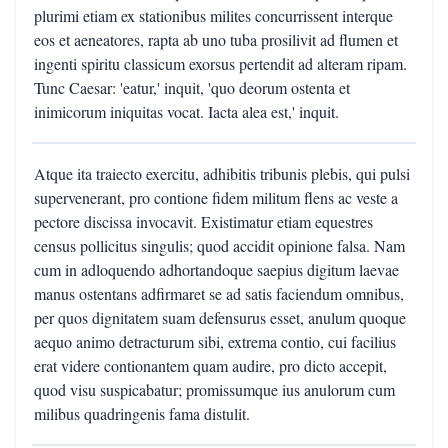
plurimi etiam ex stationibus milites concurrissent interque
eos et aeneatores, rapta ab uno tuba prosilivit ad flumen et
ingenti spiritu classicum exorsus pertendit ad alteram ripam.
Tunc Caesar: 'eatur,' inquit, 'quo deorum ostenta et
inimicorum iniquitas vocat. Iacta alea est,' inquit.
Atque ita traiecto exercitu, adhibitis tribunis plebis, qui pulsi
supervenerant, pro contione fidem militum flens ac veste a
pectore discissa invocavit. Existimatur etiam equestres
census pollicitus singulis; quod accidit opinione falsa. Nam
cum in adloquendo adhortandoque saepius digitum laevae
manus ostentans adfirmaret se ad satis faciendum omnibus,
per quos dignitatem suam defensurus esset, anulum quoque
aequo animo detracturum sibi, extrema contio, cui facilius
erat videre contionantem quam audire, pro dicto accepit,
quod visu suspicabatur; promissumque ius anulorum cum
milibus quadringenis fama distulit.