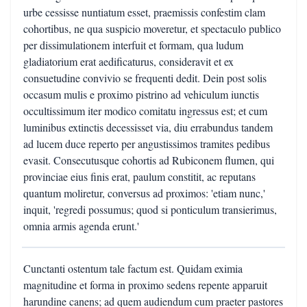
urbe cessisse nuntiatum esset, praemissis confestim clam
cohortibus, ne qua suspicio moveretur, et spectaculo publico
per dissimulationem interfuit et formam, qua ludum
gladiatorium erat aedificaturus, consideravit et ex
consuetudine convivio se frequenti dedit. Dein post solis
occasum mulis e proximo pistrino ad vehiculum iunctis
occultissimum iter modico comitatu ingressus est; et cum
luminibus extinctis decessisset via, diu errabundus tandem
ad lucem duce reperto per angustissimos tramites pedibus
evasit. Consecutusque cohortis ad Rubiconem flumen, qui
provinciae eius finis erat, paulum constitit, ac reputans
quantum moliretur, conversus ad proximos: 'etiam nunc,'
inquit, 'regredi possumus; quod si ponticulum transierimus,
omnia armis agenda erunt.'
Cunctanti ostentum tale factum est. Quidam eximia
magnitudine et forma in proximo sedens repente apparuit
harundine canens; ad quem audiendum cum praeter pastores