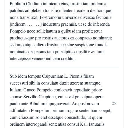
Publium Clodium inimicum eius, frustra iam pridem a
patribus ad plebem transire nitentem, eodem die horaque
nona transduxit. Postremo in universos diversae factionis
[indicem . . . . . . ] inductum praemiis, ut se de inferenda
Pompeio nece sollicitatum a quibusdam profiteretur
productusque pro rostris auctores ex conpacto nominaret;
sed uno atque altero frustra nec sine suspicione fraudis
nominatis desperans tam praecipitis consilii eventum
intercepisse veneno indicem creditur.
Sub idem tempus Calpurniam L. Pisonis filiam
successuri sibi in consulatu duxit uxorem suamque,
Iuliam, Gnaeo Pompeio conlocavit repudiato priore
sponso Servilio Caepione, cuius vel praecipua opera
paulo ante Bibulum inpugnaverat. Ac post novam
25
adfinitatem Pompeium primum rogare sententiam coepit,
cum Crassum soleret essetque consuetudo, ut quem
ordinem interrogandi sententias consul Kal. Ianuariis