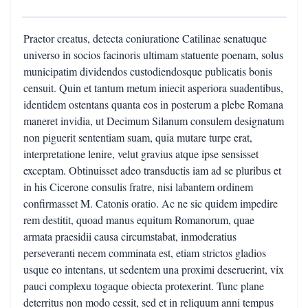
Praetor creatus, detecta coniuratione Catilinae senatuque
universo in socios facinoris ultimam statuente poenam, solus
municipatim dividendos custodiendosque publicatis bonis
censuit. Quin et tantum metum iniecit asperiora suadentibus,
identidem ostentans quanta eos in posterum a plebe Romana
maneret invidia, ut Decimum Silanum consulem designatum
non piguerit sententiam suam, quia mutare turpe erat,
interpretatione lenire, velut gravius atque ipse sensisset
exceptam. Obtinuisset adeo transductis iam ad se pluribus et
in his Cicerone consulis fratre, nisi labantem ordinem
confirmasset M. Catonis oratio. Ac ne sic quidem impedire
rem destitit, quoad manus equitum Romanorum, quae
armata praesidii causa circumstabat, inmoderatius
perseveranti necem comminata est, etiam strictos gladios
usque eo intentans, ut sedentem una proximi deseruerint, vix
pauci complexu togaque obiecta protexerint. Tunc plane
deterritus non modo cessit, sed et in reliquum anni tempus