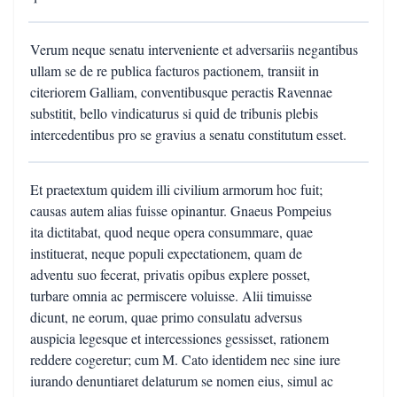
Verum neque senatu interveniente et adversariis negantibus
ullam se de re publica facturos pactionem, transiit in
citeriorem Galliam, conventibusque peractis Ravennae
substitit, bello vindicaturus si quid de tribunis plebis
intercedentibus pro se gravius a senatu constitutum esset.
Et praetextum quidem illi civilium armorum hoc fuit;
causas autem alias fuisse opinantur. Gnaeus Pompeius
ita dictitabat, quod neque opera consummare, quae
instituerat, neque populi expectationem, quam de
adventu suo fecerat, privatis opibus explere posset,
turbare omnia ac permiscere voluisse. Alii timuisse
dicunt, ne eorum, quae primo consulatu adversus
auspicia legesque et intercessiones gessisset, rationem
reddere cogeretur; cum M. Cato identidem nec sine iure
iurando denuntiaret delaturum se nomen eius, simul ac