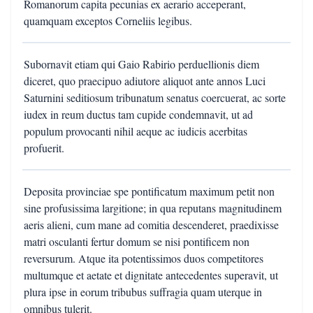
Romanorum capita pecunias ex aerario acceperant,
quamquam exceptos Corneliis legibus.
Subornavit etiam qui Gaio Rabirio perduellionis diem
diceret, quo praecipuo adiutore aliquot ante annos Luci
Saturnini seditiosum tribunatum senatus coercuerat, ac sorte
iudex in reum ductus tam cupide condemnavit, ut ad
populum provocanti nihil aeque ac iudicis acerbitas
profuerit.
Deposita provinciae spe pontificatum maximum petit non
sine profusissima largitione; in qua reputans magnitudinem
aeris alieni, cum mane ad comitia descenderet, praedixisse
matri osculanti fertur domum se nisi pontificem non
reversurum. Atque ita potentissimos duos competitores
multumque et aetate et dignitate antecedentes superavit, ut
plura ipse in eorum tribubus suffragia quam uterque in
omnibus tulerit.