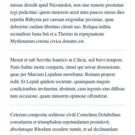
missus desedit apud Nicomeden, non sine rumore prostratae
regi pudicitiae; quem rumorem auxit intra paucos rursus dies
repetita Bithynia per causam exigendae pecuniae, quae
deberetur cuidam libertino clienti suo. Reliqua militia
secundiore fama fuit et a Thermo in expugnatione
Mytilenarum corona civica donatus est.
Meruit et sub Servilio Isaurico in Cilicia, sed brevi tempore.
Nam Sullae morte comperta, simul spe novae dissensionis,
quae per Marcum Lepidum movebatur, Romam propere
redit. Et Lepidi quidem societate, quamquam magnis
condicionibus invitaretur, abstinuit, cum ingenio eius diffisus
tum occasione, quam minorem opinione offenderat.
Ceterum composita seditione civili Cornelium Dolabellam
consularem et triumphalem repetundarum postulavit;
absolutoque Rhodum secedere statuit, et ad declinandam