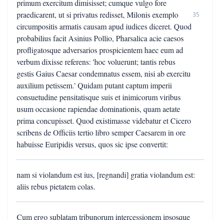
primum exercitum dimisisset; cumque vulgo fore
praedicarent, ut si privatus redisset, Milonis exemplo
35
circumpositis armatis causam apud iudices diceret. Quod
probabilius facit Asinius Pollio, Pharsalica acie caesos
profligatosque adversarios prospicientem haec eum ad
verbum dixisse referens: 'hoc voluerunt; tantis rebus
gestis Gaius Caesar condemnatus essem, nisi ab exercitu
auxilium petissem.' Quidam putant captum imperii
consuetudine pensitatisque suis et inimicorum viribus
usum occasione rapiendae dominationis, quam aetate
prima concupisset. Quod existimasse videbatur et Cicero
scribens de Officiis tertio libro semper Caesarem in ore
habuisse Euripidis versus, quos sic ipse convertit:
nam si violandum est ius, [regnandi] gratia violandum est:
aliis rebus pietatem colas.
Cum ergo sublatam tribunorum intercessionem ipsosque