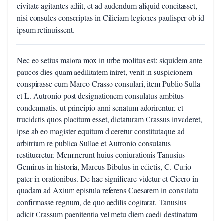
civitate agitantes adiit, et ad audendum aliquid concitasset,
nisi consules conscriptas in Ciliciam legiones paulisper ob id
ipsum retinuissent.
Nec eo setius maiora mox in urbe molitus est: siquidem ante
paucos dies quam aedilitatem iniret, venit in suspicionem
conspirasse cum Marco Crasso consulari, item Publio Sulla
et L. Autronio post designationem consulatus ambitus
condemnatis, ut principio anni senatum adorirentur, et
trucidatis quos placitum esset, dictaturam Crassus invaderet,
ipse ab eo magister equitum diceretur constitutaque ad
arbitrium re publica Sullae et Autronio consulatus
restitueretur. Meminerunt huius coniurationis Tanusius
Geminus in historia, Marcus Bibulus in edictis, C. Curio
pater in orationibus. De hac significare videtur et Cicero in
quadam ad Axium epistula referens Caesarem in consulatu
confirmasse regnum, de quo aedilis cogitarat. Tanusius
adicit Crassum paenitentia vel metu diem caedi destinatum