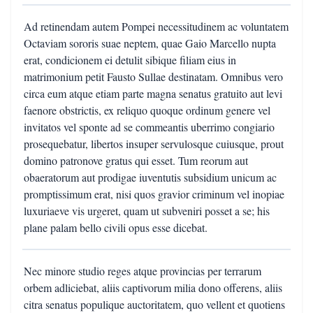
Ad retinendam autem Pompei necessitudinem ac voluntatem
Octaviam sororis suae neptem, quae Gaio Marcello nupta
erat, condicionem ei detulit sibique filiam eius in
matrimonium petit Fausto Sullae destinatam. Omnibus vero
circa eum atque etiam parte magna senatus gratuito aut levi
faenore obstrictis, ex reliquo quoque ordinum genere vel
invitatos vel sponte ad se commeantis uberrimo congiario
prosequebatur, libertos insuper servulosque cuiusque, prout
domino patronove gratus qui esset. Tum reorum aut
obaeratorum aut prodigae iuventutis subsidium unicum ac
promptissimum erat, nisi quos gravior criminum vel inopiae
luxuriaeve vis urgeret, quam ut subveniri posset a se; his
plane palam bello civili opus esse dicebat.
Nec minore studio reges atque provincias per terrarum
orbem adliciebat, aliis captivorum milia dono offerens, aliis
citra senatus populique auctoritatem, quo vellent et quotiens