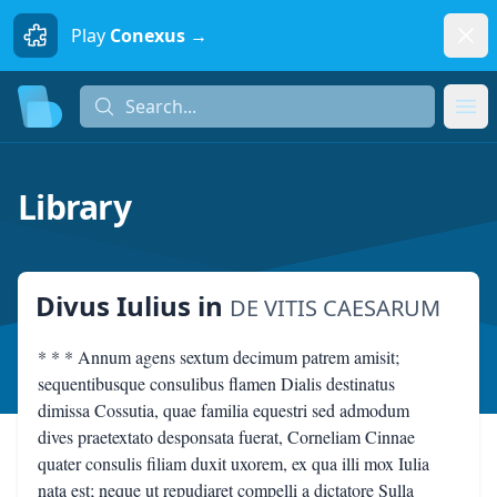
Dism
Play
Conexus →
Search...
Search...
Ope
Library
Divus Iulius
in
DE VITIS CAESARUM
* * * Annum agens sextum decimum patrem amisit;
sequentibusque consulibus flamen Dialis destinatus
dimissa Cossutia, quae familia equestri sed admodum
dives praetextato desponsata fuerat, Corneliam Cinnae
quater consulis filiam duxit uxorem, ex qua illi mox Iulia
nata est; neque ut repudiaret compelli a dictatore Sulla