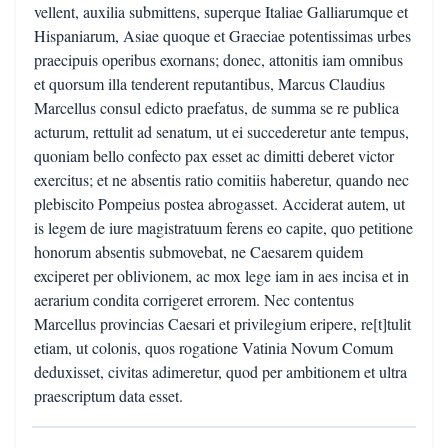
vellent, auxilia submittens, superque Italiae Galliarumque et
Hispaniarum, Asiae quoque et Graeciae potentissimas urbes
praecipuis operibus exornans; donec, attonitis iam omnibus
et quorsum illa tenderent reputantibus, Marcus Claudius
Marcellus consul edicto praefatus, de summa se re publica
acturum, rettulit ad senatum, ut ei succederetur ante tempus,
quoniam bello confecto pax esset ac dimitti deberet victor
exercitus; et ne absentis ratio comitiis haberetur, quando nec
plebiscito Pompeius postea abrogasset. Acciderat autem, ut
is legem de iure magistratuum ferens eo capite, quo petitione
honorum absentis submovebat, ne Caesarem quidem
exciperet per oblivionem, ac mox lege iam in aes incisa et in
aerarium condita corrigeret errorem. Nec contentus
Marcellus provincias Caesari et privilegium eripere, re[t]tulit
etiam, ut colonis, quos rogatione Vatinia Novum Comum
deduxisset, civitas adimeretur, quod per ambitionem et ultra
praescriptum data esset.