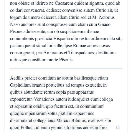
non obisse et idcirco ne Caesarem quidem signum, quod ab
eo dari convenerat, dedisse; convenisse autem Curio ait, ut
togam de umero deiceret. Idem Curio sed et M. Actorius
Naso auctores sunt conspirasse eum etiam cum Gnaeo
Pisone adulescente, cui ob suspicionem urbanae
coniurationis provincia Hispania ultro extra ordinem data sit;
pactumque ut simul foris ille, ipse Romae ad res novas
consurgerent, per Ambranos et Transpadanos; destitutum
utriusque consilium morte Pisonis.
Aedilis praeter comitium ac forum basilicasque etiam
Capitolium ornavit porticibus ad tempus extructis, in
quibus abundante rerum copia pars apparatus
exponeretur. Venationes autem ludosque et cum collega
et separatim edidit, quo factum est, ut communium
quoque inpensarum solus gratiam caperet nec
dissimularet collega eius Marcus Bibulus, evenisse sibi
quod Polluci: ut enim geminis fratribus aedes in foro
10