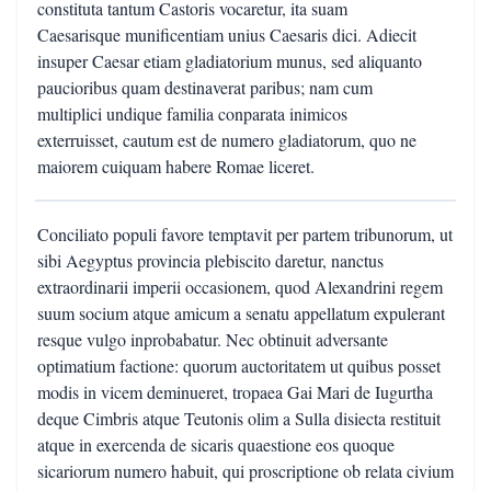
constituta tantum Castoris vocaretur, ita suam
Caesarisque munificentiam unius Caesaris dici. Adiecit
insuper Caesar etiam gladiatorium munus, sed aliquanto
paucioribus quam destinaverat paribus; nam cum
multiplici undique familia conparata inimicos
exterruisset, cautum est de numero gladiatorum, quo ne
maiorem cuiquam habere Romae liceret.
Conciliato populi favore temptavit per partem tribunorum, ut
sibi Aegyptus provincia plebiscito daretur, nanctus
extraordinarii imperii occasionem, quod Alexandrini regem
suum socium atque amicum a senatu appellatum expulerant
resque vulgo inprobabatur. Nec obtinuit adversante
optimatium factione: quorum auctoritatem ut quibus posset
modis in vicem deminueret, tropaea Gai Mari de Iugurtha
deque Cimbris atque Teutonis olim a Sulla disiecta restituit
atque in exercenda de sicaris quaestione eos quoque
sicariorum numero habuit, qui proscriptione ob relata civium