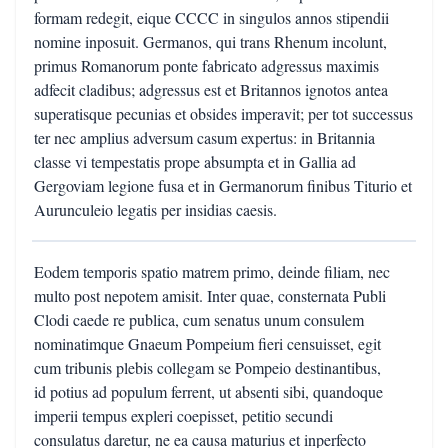
formam redegit, eique CCCC in singulos annos stipendii
nomine inposuit. Germanos, qui trans Rhenum incolunt,
primus Romanorum ponte fabricato adgressus maximis
adfecit cladibus; adgressus est et Britannos ignotos antea
superatisque pecunias et obsides imperavit; per tot successus
ter nec amplius adversum casum expertus: in Britannia
classe vi tempestatis prope absumpta et in Gallia ad
Gergoviam legione fusa et in Germanorum finibus Titurio et
Aurunculeio legatis per insidias caesis.
Eodem temporis spatio matrem primo, deinde filiam, nec
multo post nepotem amisit. Inter quae, consternata Publi
Clodi caede re publica, cum senatus unum consulem
nominatimque Gnaeum Pompeium fieri censuisset, egit
cum tribunis plebis collegam se Pompeio destinantibus,
id potius ad populum ferrent, ut absenti sibi, quandoque
imperii tempus expleri coepisset, petitio secundi
consulatus daretur, ne ea causa maturius et inperfecto