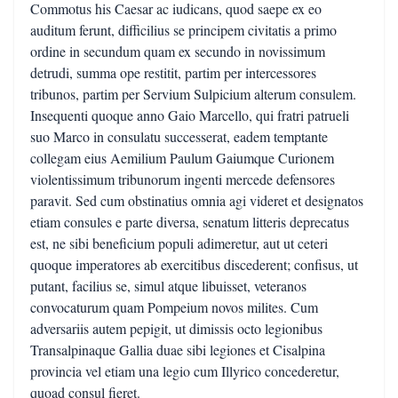
Commotus his Caesar ac iudicans, quod saepe ex eo
auditum ferunt, difficilius se principem civitatis a primo
ordine in secundum quam ex secundo in novissimum
detrudi, summa ope restitit, partim per intercessores
tribunos, partim per Servium Sulpicium alterum consulem.
Insequenti quoque anno Gaio Marcello, qui fratri patrueli
suo Marco in consulatu successerat, eadem temptante
collegam eius Aemilium Paulum Gaiumque Curionem
violentissimum tribunorum ingenti mercede defensores
paravit. Sed cum obstinatius omnia agi videret et designatos
etiam consules e parte diversa, senatum litteris deprecatus
est, ne sibi beneficium populi adimeretur, aut ut ceteri
quoque imperatores ab exercitibus discederent; confisus, ut
putant, facilius se, simul atque libuisset, veteranos
convocaturum quam Pompeium novos milites. Cum
adversariis autem pepigit, ut dimissis octo legionibus
Transalpinaque Gallia duae sibi legiones et Cisalpina
provincia vel etiam una legio cum Illyrico concederetur,
quoad consul fieret.