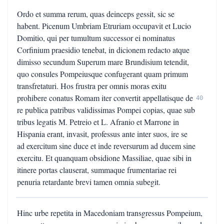
Ordo et summa rerum, quas deinceps gessit, sic se
habent. Picenum Umbriam Etruriam occupavit et Lucio
Domitio, qui per tumultum successor ei nominatus
Corfinium praesidio tenebat, in dicionem redacto atque
dimisso secundum Superum mare Brundisium tetendit,
quo consules Pompeiusque confugerant quam primum
transfretaturi. Hos frustra per omnis moras exitu
prohibere conatus Romam iter convertit appellatisque de
40
re publica patribus validissimas Pompei copias, quae sub
tribus legatis M. Petreio et L. Afranio et Marrone in
Hispania erant, invasit, professus ante inter suos, ire se
ad exercitum sine duce et inde reversurum ad ducem sine
exercitu. Et quanquam obsidione Massiliae, quae sibi in
itinere portas clauserat, summaque frumentariae rei
penuria retardante brevi tamen omnia subegit.
Hinc urbe repetita in Macedoniam transgressus Pompeium,