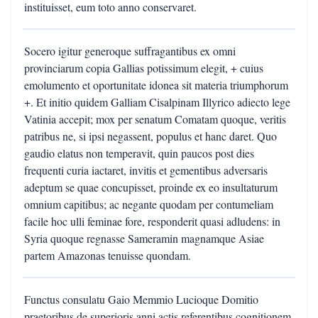
instituisset, eum toto anno conservaret.
Socero igitur generoque suffragantibus ex omni
provinciarum copia Gallias potissimum elegit, + cuius
emolumento et oportunitate idonea sit materia triumphorum
+. Et initio quidem Galliam Cisalpinam Illyrico adiecto lege
Vatinia accepit; mox per senatum Comatam quoque, veritis
patribus ne, si ipsi negassent, populus et hanc daret. Quo
gaudio elatus non temperavit, quin paucos post dies
frequenti curia iactaret, invitis et gementibus adversaris
adeptum se quae concupisset, proinde ex eo insultaturum
omnium capitibus; ac negante quodam per contumeliam
facile hoc ulli feminae fore, responderit quasi adludens: in
Syria quoque regnasse Sameramin magnamque Asiae
partem Amazonas tenuisse quondam.
Functus consulatu Gaio Memmio Lucioque Domitio
praetoribus de superioris anni actis referentibus cognitionem