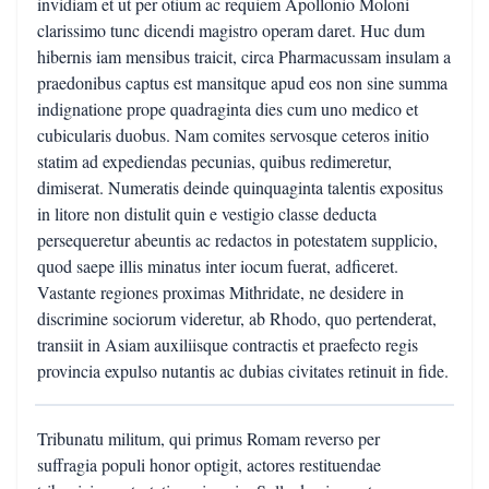
invidiam et ut per otium ac requiem Apollonio Moloni
clarissimo tunc dicendi magistro operam daret. Huc dum
hibernis iam mensibus traicit, circa Pharmacussam insulam a
praedonibus captus est mansitque apud eos non sine summa
indignatione prope quadraginta dies cum uno medico et
cubicularis duobus. Nam comites servosque ceteros initio
statim ad expediendas pecunias, quibus redimeretur,
dimiserat. Numeratis deinde quinquaginta talentis expositus
in litore non distulit quin e vestigio classe deducta
persequeretur abeuntis ac redactos in potestatem supplicio,
quod saepe illis minatus inter iocum fuerat, adficeret.
Vastante regiones proximas Mithridate, ne desidere in
discrimine sociorum videretur, ab Rhodo, quo pertenderat,
transiit in Asiam auxiliisque contractis et praefecto regis
provincia expulso nutantis ac dubias civitates retinuit in fide.
Tribunatu militum, qui primus Romam reverso per
suffragia populi honor optigit, actores restituendae