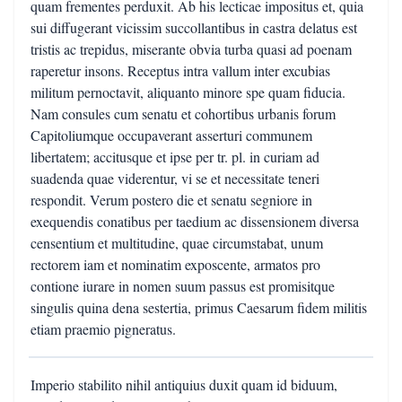
quam frementes perduxit. Ab his lecticae impositus et, quia
sui diffugerant vicissim succollantibus in castra delatus est
tristis ac trepidus, miserante obvia turba quasi ad poenam
raperetur insons. Receptus intra vallum inter excubias
militum pernoctavit, aliquanto minore spe quam fiducia.
Nam consules cum senatu et cohortibus urbanis forum
Capitoliumque occupaverant asserturi communem
libertatem; accitusque et ipse per tr. pl. in curiam ad
suadenda quae viderentur, vi se et necessitate teneri
respondit. Verum postero die et senatu segniore in
exequendis conatibus per taedium ac dissensionem diversa
censentium et multitudine, quae circumstabat, unum
rectorem iam et nominatim exposcente, armatos pro
contione iurare in nomen suum passus est promisitque
singulis quina dena sestertia, primus Caesarum fidem militis
etiam praemio pigneratus.
Imperio stabilito nihil antiquius duxit quam id biduum,