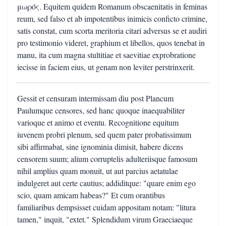
μωρός. Equitem quidem Romanum obscaenitatis in feminas
reum, sed falso et ab impotentibus inimicis conficto crimine,
satis constat, cum scorta meritoria citari adversus se et audiri
pro testimonio videret, graphium et libellos, quos tenebat in
manu, ita cum magna stultitiae et saevitiae exprobratione
iecisse in faciem eius, ut genam non leviter perstrinxerit.
Gessit et censuram intermissam diu post Plancum
Paulumque censores, sed hanc quoque inaequabiliter
varioque et animo et eventu. Recognitione equitum
iuvenem probri plenum, sed quem pater probatissimum
sibi affirmabat, sine ignominia dimisit, habere dicens
censorem suum; alium corruptelis adulteriisque famosum
nihil amplius quam monuit, ut aut parcius aetatulae
indulgeret aut certe cautius; addiditque: "quare enim ego
scio, quam amicam habeas?" Et cum orantibus
familiaribus dempsisset cuidam appositam notam: "litura
tamen," inquit, "extet." Splendidum virum Graeciaeque