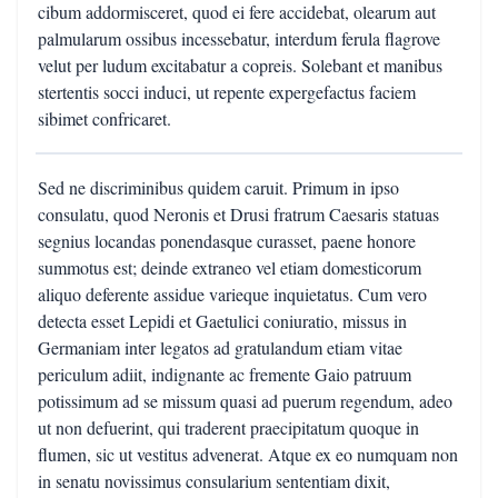
cibum addormisceret, quod ei fere accidebat, olearum aut
palmularum ossibus incessebatur, interdum ferula flagrove
velut per ludum excitabatur a copreis. Solebant et manibus
stertentis socci induci, ut repente expergefactus faciem
sibimet confricaret.
Sed ne discriminibus quidem caruit. Primum in ipso
consulatu, quod Neronis et Drusi fratrum Caesaris statuas
segnius locandas ponendasque curasset, paene honore
summotus est; deinde extraneo vel etiam domesticorum
aliquo deferente assidue varieque inquietatus. Cum vero
detecta esset Lepidi et Gaetulici coniuratio, missus in
Germaniam inter legatos ad gratulandum etiam vitae
periculum adiit, indignante ac fremente Gaio patruum
potissimum ad se missum quasi ad puerum regendum, adeo
ut non defuerint, qui traderent praecipitatum quoque in
flumen, sic ut vestitus advenerat. Atque ex eo numquam non
in senatu novissimus consularium sententiam dixit,