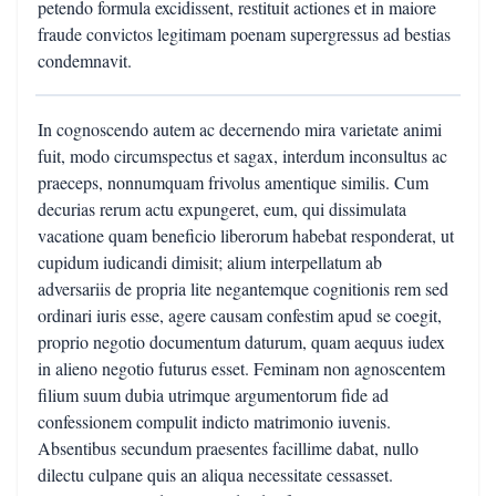
petendo formula excidissent, restituit actiones et in maiore
fraude convictos legitimam poenam supergressus ad bestias
condemnavit.
In cognoscendo autem ac decernendo mira varietate animi
fuit, modo circumspectus et sagax, interdum inconsultus ac
praeceps, nonnumquam frivolus amentique similis. Cum
decurias rerum actu expungeret, eum, qui dissimulata
vacatione quam beneficio liberorum habebat responderat, ut
cupidum iudicandi dimisit; alium interpellatum ab
adversariis de propria lite negantemque cognitionis rem sed
ordinari iuris esse, agere causam confestim apud se coegit,
proprio negotio documentum daturum, quam aequus iudex
in alieno negotio futurus esset. Feminam non agnoscentem
filium suum dubia utrimque argumentorum fide ad
confessionem compulit indicto matrimonio iuvenis.
Absentibus secundum praesentes facillime dabat, nullo
dilectu culpane quis an aliqua necessitate cessasset.