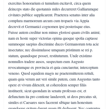
exercitus honorarium ei tumulum excitavit, circa quem
deinceps stato die quotannis miles decurreret Galliarumque
civitates publice supplicarent. Praeterea senatus inter alia
complura marmoreum arcum cum tropaeis via Appia
decrevit et Germanici cognomen ipsi posterisque eius.
Fuisse autem creditur non minus gloriosi quam civilis animi;
nam ex hoste super victorias opima quoque spolia captasse
summoque saepius discrimine duces Germanorum tota acie
insectatus; nec dissimulasse umquam pristinum se rei p.
statum, quandoque posset, restituturum. Unde existimo
nonnullos tradere ausos, suspectum eum Augusto
revocatumque ex provincia et quia cunctaretur, interceptum
veneno. Quod equidem magis ne praetermitterem rettuli,
quam quia verum aut veri simile putem, cum Augustus tanto
opere et vivum dilexerit, ut coheredem semper filiis
instituerit, sicut quondam in senatu professus est, et
defunctum ita pro contione laudaverit, ut deos precatus sit,
similes ei Caesares suos facerent sibique tam honestum
quandoque exitum darent quam illi dedissent. Nec contentus