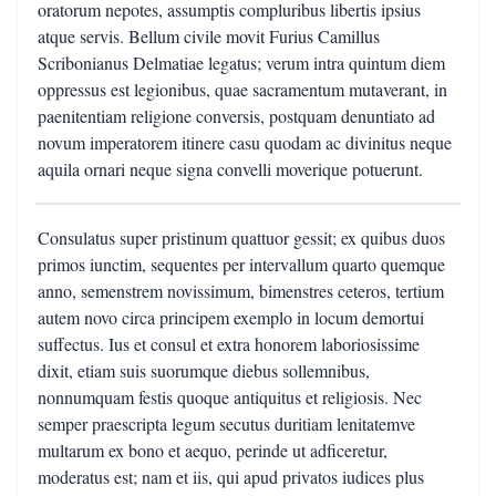
oratorum nepotes, assumptis compluribus libertis ipsius
atque servis. Bellum civile movit Furius Camillus
Scribonianus Delmatiae legatus; verum intra quintum diem
oppressus est legionibus, quae sacramentum mutaverant, in
paenitentiam religione conversis, postquam denuntiato ad
novum imperatorem itinere casu quodam ac divinitus neque
aquila ornari neque signa convelli moverique potuerunt.
Consulatus super pristinum quattuor gessit; ex quibus duos
primos iunctim, sequentes per intervallum quarto quemque
anno, semenstrem novissimum, bimenstres ceteros, tertium
autem novo circa principem exemplo in locum demortui
suffectus. Ius et consul et extra honorem laboriosissime
dixit, etiam suis suorumque diebus sollemnibus,
nonnumquam festis quoque antiquitus et religiosis. Nec
semper praescripta legum secutus duritiam lenitatemve
multarum ex bono et aequo, perinde ut adficeretur,
moderatus est; nam et iis, qui apud privatos iudices plus