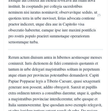
forisque aut correxit aut exoleta revocavit aut etiam nova
instituit. In cooptandis per collegia sacerdotibus
neminem nisi iuratus nominavit; observavitque sedulo, ut
25
quotiens terra in urbe movisset, ferias advocata contione
praetor indiceret, utque dira aue in Capitolio visa
obsecratio haberetur, eamque ipse iure maximi pontificis
pro rostris populo praeiret summotaque operariorum
seruorumque turba.
Rerum actum diuisum antea in hibernos aestiuosque menses
coniunxit. Iuris dictionem de fidei commissis quotannis et
tantum in urbe delegari magistratibus solitam in perpetuum
atque etiam per provincias potestatibus demandavit. Capiti
Papiae Poppaeae legis a Tiberio Caesare, quasi sexagenarii
generare non possent, addito obrogavit. Sanxit ut pupillis
extra ordinem tutores a consulibus darentur, utque ii, quibus
a magistratibus provinciae interdicerentur, urbe quoque et
Italia summoverentur. Ipse quosdam novo exemplo relegavit,
ut ultra lapidem tertium vetaret egredi ab urbe. De maiore