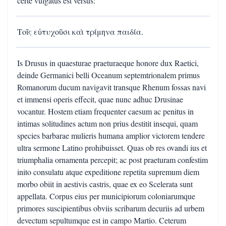
certe vulgatus est versus:
Τοῖς εὐτυχοῦσι καὶ τρίμηνα παιδία.
Is Drusus in quaesturae praeturaeque honore dux Raetici,
deinde Germanici belli Oceanum septemtrionalem primus
Romanorum ducum navigavit transque Rhenum fossas navi
et immensi operis effecit, quae nunc adhuc Drusinae
vocantur. Hostem etiam frequenter caesum ac penitus in
intimas solitudines actum non prius destitit insequi, quam
species barbarae mulieris humana amplior victorem tendere
ultra sermone Latino prohibuisset. Quas ob res ovandi ius et
triumphalia ornamenta percepit; ac post praeturam confestim
inito consulatu atque expeditione repetita supremum diem
morbo obiit in aestivis castris, quae ex eo Scelerata sunt
appellata. Corpus eius per municipiorum coloniarumque
primores suscipientibus obviis scribarum decuriis ad urbem
devectum sepultumque est in campo Martio. Ceterum