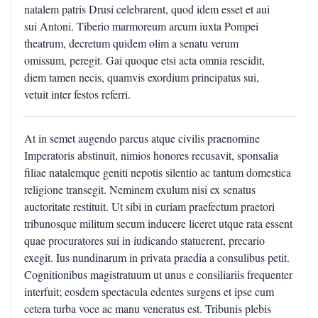
natalem patris Drusi celebrarent, quod idem esset et aui
sui Antoni. Tiberio marmoreum arcum iuxta Pompei
theatrum, decretum quidem olim a senatu verum
omissum, peregit. Gai quoque etsi acta omnia rescidit,
diem tamen necis, quamvis exordium principatus sui,
vetuit inter festos referri.
At in semet augendo parcus atque civilis praenomine
Imperatoris abstinuit, nimios honores recusavit, sponsalia
filiae natalemque geniti nepotis silentio ac tantum domestica
religione transegit. Neminem exulum nisi ex senatus
auctoritate restituit. Ut sibi in curiam praefectum praetori
tribunosque militum secum inducere liceret utque rata essent
quae procuratores sui in iudicando statuerent, precario
exegit. Ius nundinarum in privata praedia a consulibus petit.
Cognitionibus magistratuum ut unus e consiliariis frequenter
interfuit; eosdem spectacula edentes surgens et ipse cum
cetera turba voce ac manu veneratus est. Tribunis plebis