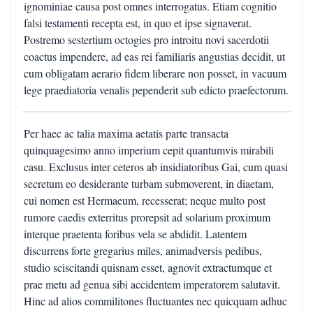
ignominiae causa post omnes interrogatus. Etiam cognitio
falsi testamenti recepta est, in quo et ipse signaverat.
Postremo sestertium octogies pro introitu novi sacerdotii
coactus impendere, ad eas rei familiaris angustias decidit, ut
cum obligatam aerario fidem liberare non posset, in vacuum
lege praediatoria venalis pependerit sub edicto praefectorum.
Per haec ac talia maxima aetatis parte transacta
quinquagesimo anno imperium cepit quantumvis mirabili
casu. Exclusus inter ceteros ab insidiatoribus Gai, cum quasi
secretum eo desiderante turbam submoverent, in diaetam,
cui nomen est Hermaeum, recesserat; neque multo post
rumore caedis exterritus prorepsit ad solarium proximum
interque praetenta foribus vela se abdidit. Latentem
discurrens forte gregarius miles, animadversis pedibus,
studio sciscitandi quisnam esset, agnovit extractumque et
prae metu ad genua sibi accidentem imperatorem salutavit.
Hinc ad alios commilitones fluctuantes nec quicquam adhuc