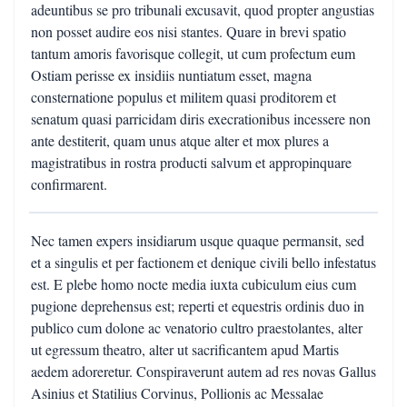
adeuntibus se pro tribunali excusavit, quod propter angustias
non posset audire eos nisi stantes. Quare in brevi spatio
tantum amoris favorisque collegit, ut cum profectum eum
Ostiam perisse ex insidiis nuntiatum esset, magna
consternatione populus et militem quasi proditorem et
senatum quasi parricidam diris execrationibus incessere non
ante destiterit, quam unus atque alter et mox plures a
magistratibus in rostra producti salvum et appropinquare
confirmarent.
Nec tamen expers insidiarum usque quaque permansit, sed
et a singulis et per factionem et denique civili bello infestatus
est. E plebe homo nocte media iuxta cubiculum eius cum
pugione deprehensus est; reperti et equestris ordinis duo in
publico cum dolone ac venatorio cultro praestolantes, alter
ut egressum theatro, alter ut sacrificantem apud Martis
aedem adoreretur. Conspiraverunt autem ad res novas Gallus
Asinius et Statilius Corvinus, Pollionis ac Messalae