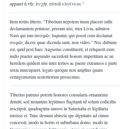
apparet ἡ τῆς ψυχῆς αὐτοῦ εὐγένεια."
Item tertiis litteris: "Tiberium nepotem tuum placere mihi
declamantem potuisse, peream nisi, mea Livia, admiror.
Nam qui tam ἀσαφῶς loquatur, qui possit cum declamat
σαφῶς dicere quae dicenda sunt, non video." Nec dubium
est, quid post haec Augustus constituerit, et reliquerit eum
nullo praeter auguralis sacerdotii honore impertitum ac ne
heredem quidem nisi inter tertios ac paene extraneos e parte
sexta nuncuparet, legato quoque non amplius quam
octingentorum sestertiorum prosecutus.
Tiberius patruus petenti honores consularia ornamenta
detulit; sed instantius legitimos flagitanti id solum codicillis
rescripsit, quadraginta aureos in Saturnalia et Sigillaria
misisse ei. Tunc demum abiecta spe dignitatis ad otium
concessit, modo in hortis et suburbana domo, modo in