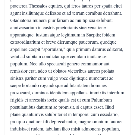
praeterea Thessalos equites, qui feros tauros per spatia circi
agunt insiliuntque defessos et ad terram cornibus detrahunt.
Gladiatoria munera plurifariam ac multiplicia exhibuit:
anniversarium in castris praetorianis sine venatione
apparatuque, iustum atque legitimum in Saeptis; ibidem
extraordinarium et breve dierumque paucorum, quodque
appellare coepit "sportulam," quia primum daturus edixerat,
velut ad subitam condictamque cenulam inuitare se
populum. Nec ullo spectaculi genere communior aut
remissior erat, adeo ut oblatos victoribus aureos prolata
sinistra pariter cum vulgo voce digitisque numeraret ac
saepe hortando rogandoque ad hilaritatem homines
provocaret, dominos identidem appellans, immixtis interdum
frigidis et arcessitis iocis; qualis est ut cum Palumbum
postulantibus daturum se promisit, si captus esset. Illud
plane quantumvis salubriter et in tempore: cum essedario,
pro quo quattuor fili deprecabantur, magno omnium fauore
indulsisset rudem, tabulam ilico misit admonens populum,