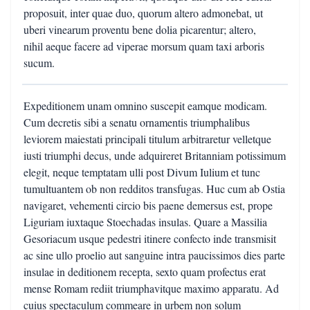
proposuit, inter quae duo, quorum altero admonebat, ut
uberi vinearum proventu bene dolia picarentur; altero,
nihil aeque facere ad viperae morsum quam taxi arboris
sucum.
Expeditionem unam omnino suscepit eamque modicam.
Cum decretis sibi a senatu ornamentis triumphalibus
leviorem maiestati principali titulum arbitraretur velletque
iusti triumphi decus, unde adquireret Britanniam potissimum
elegit, neque temptatam ulli post Divum Iulium et tunc
tumultuantem ob non redditos transfugas. Huc cum ab Ostia
navigaret, vehementi circio bis paene demersus est, prope
Liguriam iuxtaque Stoechadas insulas. Quare a Massilia
Gesoriacum usque pedestri itinere confecto inde transmisit
ac sine ullo proelio aut sanguine intra paucissimos dies parte
insulae in deditionem recepta, sexto quam profectus erat
mense Romam rediit triumphavitque maximo apparatu. Ad
cuius spectaculum commeare in urbem non solum