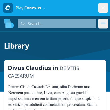
Dism
Play
Conexus →
Search...
Search...
Ope
Library
Divus Claudius
in
DE VITIS
CAESARUM
Patrem Claudi Caesaris Drusum, olim Decimum mox
Neronem praenomine, Livia, cum Augusto gravida
nupsisset, intra mensem tertium peperit, fuitque suspicio
1
ex vitrico per adulterii consuetudinem procreatum. Statim