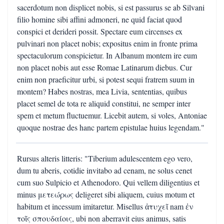
sacerdotum non displicet nobis, si est passurus se ab Silvani
filio homine sibi affini admoneri, ne quid faciat quod
conspici et derideri possit. Spectare eum circenses ex
pulvinari non placet nobis; expositus enim in fronte prima
spectaculorum conspicietur. In Albanum montem ire eum
non placet nobis aut esse Romae Latinarum diebus. Cur
enim non praeficitur urbi, si potest sequi fratrem suum in
montem? Habes nostras, mea Livia, sententias, quibus
placet semel de tota re aliquid constitui, ne semper inter
spem et metum fluctuemur. Licebit autem, si voles, Antoniae
quoque nostrae des hanc partem epistulae huius legendam."
Rursus alteris litteris: "Tiberium adulescentem ego vero,
dum tu aberis, cotidie invitabo ad cenam, ne solus cenet
cum suo Sulpicio et Athenodoro. Qui vellem diligentius et
minus μετεώρως deligeret sibi aliquem, cuius motum et
habitum et incessum imitaretur. Misellus ἀτυχεῖ nam ἐν
τοῖς σπουδαίοις, ubi non aberravit eius animus, satis