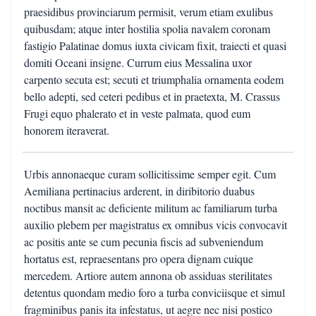
praesidibus provinciarum permisit, verum etiam exulibus
quibusdam; atque inter hostilia spolia navalem coronam
fastigio Palatinae domus iuxta civicam fixit, traiecti et quasi
domiti Oceani insigne. Currum eius Messalina uxor
carpento secuta est; secuti et triumphalia ornamenta eodem
bello adepti, sed ceteri pedibus et in praetexta, M. Crassus
Frugi equo phalerato et in veste palmata, quod eum
honorem iteraverat.
Urbis annonaeque curam sollicitissime semper egit. Cum
Aemiliana pertinacius arderent, in diribitorio duabus
noctibus mansit ac deficiente militum ac familiarum turba
auxilio plebem per magistratus ex omnibus vicis convocavit
ac positis ante se cum pecunia fiscis ad subveniendum
hortatus est, repraesentans pro opera dignam cuique
mercedem. Artiore autem annona ob assiduas sterilitates
detentus quondam medio foro a turba conviciisque et simul
fragminibus panis ita infestatus, ut aegre nec nisi postico