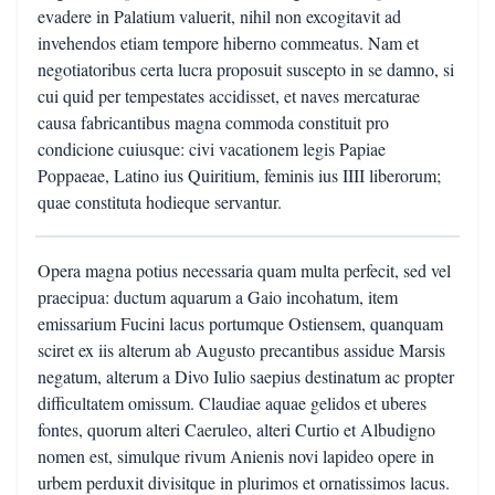
evadere in Palatium valuerit, nihil non excogitavit ad
invehendos etiam tempore hiberno commeatus. Nam et
negotiatoribus certa lucra proposuit suscepto in se damno, si
cui quid per tempestates accidisset, et naves mercaturae
causa fabricantibus magna commoda constituit pro
condicione cuiusque: civi vacationem legis Papiae
Poppaeae, Latino ius Quiritium, feminis ius IIII liberorum;
quae constituta hodieque servantur.
Opera magna potius necessaria quam multa perfecit, sed vel
praecipua: ductum aquarum a Gaio incohatum, item
emissarium Fucini lacus portumque Ostiensem, quanquam
sciret ex iis alterum ab Augusto precantibus assidue Marsis
negatum, alterum a Divo Iulio saepius destinatum ac propter
difficultatem omissum. Claudiae aquae gelidos et uberes
fontes, quorum alteri Caeruleo, alteri Curtio et Albudigno
nomen est, simulque rivum Anienis novi lapideo opere in
urbem perduxit divisitque in plurimos et ornatissimos lacus.