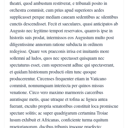
theatri, quod ambustum restitverat, e tribunali posito in
orchestra commisit, cum prius apud superiores aedes
supplicasset perque mediam caueam sedentibus ac silentibus
cunctis descendisset. Fecit et saeculares, quasi anticipatos ab
Augusto nec legitimo tempori reservatos, quamvis ipse in
historiis suis prodat, intermissos eos Augustum multo post
diligentissime annorum ratione subducta in ordinem
redegisse. Quare vox praeconis irrisa est inuitantis more
sollemni ad ludos, quos nec spectasset quisquam nec
spectaturus esset, cum superessent adhuc qui spectaverant,
et quidam histrionum producti olim tunc quoque
producerentur. Circenses frequenter etiam in Vaticano
commisit, nonnumquam interiecta per quinos missus
venatione. Circo vero maximo marmoreis carceribus
auratisque metis, quae utraque et tofina ac lignea antea
fuerant, exculto propria senatoribus constituit loca promiscue
spectare solitis; ac super quadrigarum certamina Troiae
lusum exhibuit et Africanas, conficiente turma equitum
praetorianorum, ducibus tribunis ipsoque praefecto;