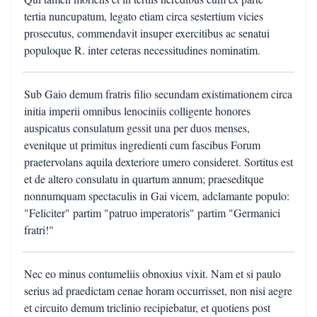
tertia nuncupatum, legato etiam circa sestertium vicies
prosecutus, commendavit insuper exercitibus ac senatui
populoque R. inter ceteras necessitudines nominatim.
Sub Gaio demum fratris filio secundam existimationem circa
initia imperii omnibus lenociniis colligente honores
auspicatus consulatum gessit una per duos menses,
evenitque ut primitus ingredienti cum fascibus Forum
praetervolans aquila dexteriore umero consideret. Sortitus est
et de altero consulatu in quartum annum; praeseditque
nonnumquam spectaculis in Gai vicem, adclamante populo:
"Feliciter" partim "patruo imperatoris" partim "Germanici
fratri!"
Nec eo minus contumeliis obnoxius vixit. Nam et si paulo
serius ad praedictam cenae horam occurrisset, non nisi aegre
et circuito demum triclinio recipiebatur, et quotiens post