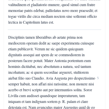
valitudinem et gladiatorio munere, quod simul cum fratre
memoriae patris edebat, palliolatus novo more praesedit; et
togae virilis die circa mediam noctem sine sollemni officio
lectica in Capitolium latus est.
Disciplinis tamen liberalibus ab aetate prima non
mediocrem operam dedit ac saepe experimenta cuiusque
etiam publicavit. Verum ne sic quidem quicquam
dignitatis assequi aut spem de se commodiorem in
posterum facere potuit. Mater Antonia portentum eum
hominis dictitabat, nec absolutum a natura, sed tantum
incohatum; ac si quem socordiae argueret, stultiorem
aiebat filio suo Claudio. Avia Augusta pro despectissimo
5
semper habuit, non affari nisi rarissime, non monere nisi
acerbo et brevi scripto aut per internuntios solita. Soror
Livilla cum audisset quandoque imperaturum, tam
iniquam et tam indignam sortem p. R. palam et clare
detestata est. Nam avunculus maior Augustus quid de eo