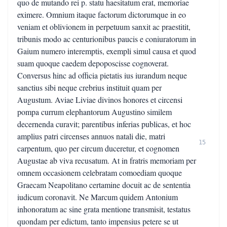
quo de mutando rei p. statu haesitatum erat, memoriae
eximere. Omnium itaque factorum dictorumque in eo
veniam et oblivionem in perpetuum sanxit ac praestitit,
tribunis modo ac centurionibus paucis e coniuratorum in
Gaium numero interemptis, exempli simul causa et quod
suam quoque caedem depoposcisse cognoverat.
Conversus hinc ad officia pietatis ius iurandum neque
sanctius sibi neque crebrius instituit quam per
Augustum. Aviae Liviae divinos honores et circensi
pompa currum elephantorum Augustino similem
decernenda curavit; parentibus inferias publicas, et hoc
amplius patri circenses annuos natali die, matri
15
carpentum, quo per circum duceretur, et cognomen
Augustae ab viva recusatum. At in fratris memoriam per
omnem occasionem celebratam comoediam quoque
Graecam Neapolitano certamine docuit ac de sententia
iudicum coronavit. Ne Marcum quidem Antonium
inhonoratum ac sine grata mentione transmisit, testatus
quondam per edictum, tanto impensius petere se ut