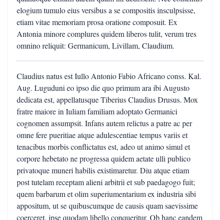
elogium tumulo eius versibus a se compositis insculpsisse,
etiam vitae memoriam prosa oratione composuit. Ex
Antonia minore complures quidem liberos tulit, verum tres
omnino reliquit: Germanicum, Livillam, Claudium.
Claudius natus est Iullo Antonio Fabio Africano conss. Kal.
Aug. Luguduni eo ipso die quo primum ara ibi Augusto
dedicata est, appellatusque Tiberius Claudius Drusus. Mox
fratre maiore in Iuliam familiam adoptato Germanici
cognomen assumpsit. Infans autem relictus a patre ac per
omne fere pueritiae atque adulescentiae tempus variis et
tenacibus morbis conflictatus est, adeo ut animo simul et
corpore hebetato ne progressa quidem aetate ulli publico
privatoque muneri habilis existimaretur. Diu atque etiam
post tutelam receptam alieni arbitrii et sub paedagogo fuit;
quem barbarum et olim superiumentarium ex industria sibi
appositum, ut se quibuscumque de causis quam saevissime
coerceret, ipse quodam libello conqueritur. Ob hanc eandem