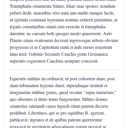
Triumphalia ornamenta Silano, filiae suae sponso, nondum
puberi dedit, maioribus vero natu tam multis tamque facile,
ut epistula communi legionum nomine extiterit petentium, ut
legatis consularibus simul cum exercitu et triumphalia
darentur, ne causam belli quoquo modo quaererent. Aulo
Plautio etiam ovationem decreuit ingressoque urbem obviam
progressus et in Capitolium eunti et inde rursus reuertenti
latus texit. Gabinio Secundo Cauchis gente Germanica
superatis cognomen Cauchius usurpare concessit.
Equestris militias ita ordinavit, ut post cohortem alam, post
alam tribunatum legionis daret; stipendiaque instituit et
imaginariae militiae genus, quod vocatur "supra numerum,"
quo absentes et titulo tenus fungerentur. Milites domus
senatorias salutandi causa ingredi etiam patrum decreto
prohibuit. Libertinos, qui se pro equitibus R. agerent,
publicavit, ingratos et de quibus patroni quererentur
revocavit in servitutem advocatisque eorum negavit se