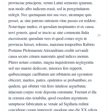
provinciae principem, verum Latini sermonis ignarum,
non modo albo iudicum erasit, sed in peregrinitatem
redegit. Nec quemquam nisi sua voce, utcumque quis
posset, ac sine patrono rationem vitae passus est reddere.
Notavitque multos, et quosdam inopinantes et ex causa
novi generis, quod se inscio ac sine commeatu Italia
20
excessissent; quendam vero et quod comes regis in
provincia fuisset, referens, maiorum temporibus Rabirio
Postumo Ptolemaeum Alexandriam crediti servandi
causa secuto crimen maiestatis apud iudices motum.
Plures notare conatus, magna inquisitorum neglegentia
sed suo maiore dedecore, innoxios fere repperit,
quibuscumque caelibatum aut orbitatem aut egestatem
obiceret, maritos, patres, opulentos se probantibus; eo
quidem, qui sibimet vim ferro intulisse arguebatur,
inlaesum corpus veste deposita ostentante. Fuerunt et illa
in censura eius notabilia, quod essedum argenteum
sumptuose fabricatum ac venale ad Sigillaria redimi
concidique coram imperavit; quodque uno die XX edicta