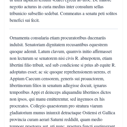
negotio acturus in curia medius inter consulum sellas
tribunicio subsellio sedebat. Commeatus a senatu peti solitos
benefici sui fecit.
Ornamenta consularia etiam procuratoribus ducenariis
indulsit. Senatoriam dignitatem recusantibus equestrem
quoque ademit. Latum clavum, quamvis initio affirmasset
non lecturum se senatorem nisi civis R. abnepotem, etiam
libertini filio tribuit, sed sub condicione si prius ab equite R.
adoptatus esset; ac sic quoque reprehensionem uerens, et
Appium Caecum censorem, generis sui proauctorem,
libertinorum filios in senatum adlegisse docuit, ignarus
temporibus Appi et deinceps aliquamdiu libertinos dictos
non ipsos, qui manu emitterentur, sed ingenuos ex his
procreatos. Collegio quaestorum pro stratura viarum
gladiatorium munus iniunxit detractaque Ostiensi et Gallica
provincia curam aerari Saturni reddidit, quam medio
tempore praetores aut, uti nunc, praetura functi sustinverant.