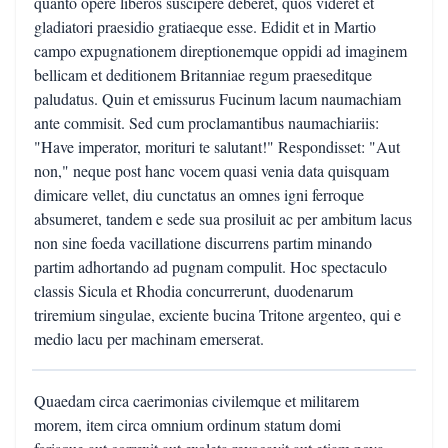
quanto opere liberos suscipere deberet, quos videret et
gladiatori praesidio gratiaeque esse. Edidit et in Martio
campo expugnationem direptionemque oppidi ad imaginem
bellicam et deditionem Britanniae regum praeseditque
paludatus. Quin et emissurus Fucinum lacum naumachiam
ante commisit. Sed cum proclamantibus naumachiariis:
"Have imperator, morituri te salutant!" Respondisset: "Aut
non," neque post hanc vocem quasi venia data quisquam
dimicare vellet, diu cunctatus an omnes igni ferroque
absumeret, tandem e sede sua prosiluit ac per ambitum lacus
non sine foeda vacillatione discurrens partim minando
partim adhortando ad pugnam compulit. Hoc spectaculo
classis Sicula et Rhodia concurrerunt, duodenarum
triremium singulae, exciente bucina Tritone argenteo, qui e
medio lacu per machinam emerserat.
Quaedam circa caerimonias civilemque et militarem
morem, item circa omnium ordinum statum domi