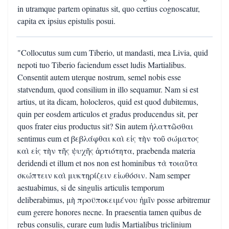
in utramque partem opinatus sit, quo certius cognoscatur,
capita ex ipsius epistulis posui.
"Collocutus sum cum Tiberio, ut mandasti, mea Livia, quid
nepoti tuo Tiberio faciendum esset ludis Martialibus.
Consentit autem uterque nostrum, semel nobis esse
statvendum, quod consilium in illo sequamur. Nam si est
artius, ut ita dicam, holocleros, quid est quod dubitemus,
quin per eosdem articulos et gradus producendus sit, per
quos frater eius productus sit? Sin autem ἠλαττῶσθαι
sentimus eum et βεβλάφθαι καὶ εἰς τὴν τοῦ σώματος
καὶ εἰς τὴν τῆς ψυχῆς ἀρτιότητα, praebenda materia
deridendi et illum et nos non est hominibus τὰ τοιαῦτα
σκώπτειν καὶ μυκτηρίζειν εἰωθόσιν. Nam semper
aestuabimus, si de singulis articulis temporum
deliberabimus, μὴ προϋποκειμένου ἡμῖν posse arbitremur
eum gerere honores necne. In praesentia tamen quibus de
rebus consulis, curare eum ludis Martialibus triclinium