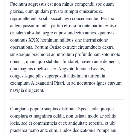
Fucinum adgressus est non minus compendii spe quam
gloriae, cum quidam privato sumptu emissuros se
repromitterent, si sibi siccati agri concederentur. Per tria
autem passuum milia partim effosso monte partim exciso
canalem absoluit aegre et post undecim annos, quamvis
continuis XXX hominum milibus sine intermissione
operantibus. Portum Ostiae extruxit circumducto dextra
sinistraque brachio et ad introitum profundo iam solo mole
obiecta; quam quo stabilius fundaret, navem ante demersit,
qua magnus obeliscus ex Aegypto fuerat advectus,
congestisque pilis superposuit altissimam turrem in
exemplum Alexandrini Phari, ut ad nocturnos ignes cursum
navigia dirigerent.
Congiaria populo saepius distribuit. Spectacula quoque
complura et magnifica edidit, non usitata modo ac solitis
locis, sed et commenticia et ex antiquitate repetita, et ubi
praeterea nemo ante eum. Ludos dedicationis Pompeiani