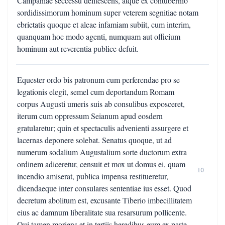
Campaniae seccessu delitescens, atque ex contubernio
sordidissimorum hominum super veterem segnitiae notam
ebrietatis quoque et aleae infamiam subiit, cum interim,
quanquam hoc modo agenti, numquam aut officium
hominum aut reverentia publice defuit.
Equester ordo bis patronum cum perferendae pro se
legationis elegit, semel cum deportandum Romam
corpus Augusti umeris suis ab consulibus exposceret,
iterum cum oppressum Seianum apud eosdern
gratularetur; quin et spectaculis advenienti assurgere et
lacernas deponere solebat. Senatus quoque, ut ad
numerum sodalium Augustalium sorte ductorum extra
ordinem adiceretur, censuit et mox ut domus ei, quam
10
incendio amiserat, publica impensa restitueretur,
dicendaeque inter consulares sententiae ius esset. Quod
decretum abolitum est, excusante Tiberio imbecillitatem
eius ac damnum liberalitate sua resarsurum pollicente.
Qui tamen moriens et in tertiis heredibus eum ex parte