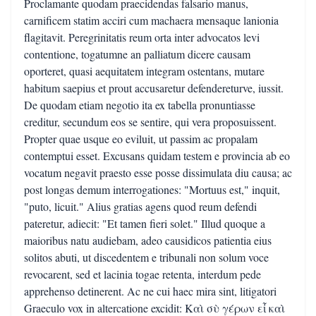
Proclamante quodam praecidendas falsario manus,
carnificem statim acciri cum machaera mensaque lanionia
flagitavit. Peregrinitatis reum orta inter advocatos levi
contentione, togatumne an palliatum dicere causam
oporteret, quasi aequitatem integram ostentans, mutare
habitum saepius et prout accusaretur defendereturve, iussit.
De quodam etiam negotio ita ex tabella pronuntiasse
creditur, secundum eos se sentire, qui vera proposuissent.
Propter quae usque eo eviluit, ut passim ac propalam
contemptui esset. Excusans quidam testem e provincia ab eo
vocatum negavit praesto esse posse dissimulata diu causa; ac
post longas demum interrogationes: "Mortuus est," inquit,
"puto, licuit." Alius gratias agens quod reum defendi
pateretur, adiecit: "Et tamen fieri solet." Illud quoque a
maioribus natu audiebam, adeo causidicos patientia eius
solitos abuti, ut discedentem e tribunali non solum voce
revocarent, sed et lacinia togae retenta, interdum pede
apprehenso detinerent. Ac ne cui haec mira sint, litigatori
Graeculo vox in altercatione excidit: Καὶ σὺ γέρων εἶ καὶ