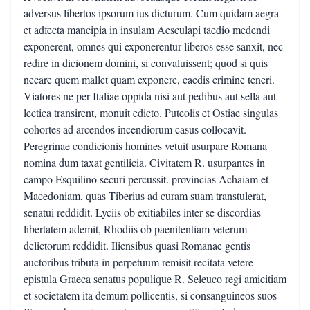
adversus libertos ipsorum ius dicturum. Cum quidam aegra
et adfecta mancipia in insulam Aesculapi taedio medendi
exponerent, omnes qui exponerentur liberos esse sanxit, nec
redire in dicionem domini, si convaluissent; quod si quis
necare quem mallet quam exponere, caedis crimine teneri.
Viatores ne per Italiae oppida nisi aut pedibus aut sella aut
lectica transirent, monuit edicto. Puteolis et Ostiae singulas
cohortes ad arcendos incendiorum casus collocavit.
Peregrinae condicionis homines vetuit usurpare Romana
nomina dum taxat gentilicia. Civitatem R. usurpantes in
campo Esquilino securi percussit. provincias Achaiam et
Macedoniam, quas Tiberius ad curam suam transtulerat,
senatui reddidit. Lyciis ob exitiabiles inter se discordias
libertatem ademit, Rhodiis ob paenitentiam veterum
delictorum reddidit. Iliensibus quasi Romanae gentis
auctoribus tributa in perpetuum remisit recitata vetere
epistula Graeca senatus populique R. Seleuco regi amicitiam
et societatem ita demum pollicentis, si consanguineos suos