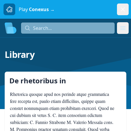
Dism
Play
Conexus →
Search...
Search...
Ope
Library
De rhetoribus
in
Rhetorica quoque apud nos perinde atque grammatica
fere recepta est, paulo etiam difficilius, quippe quam
constet nonnunquam etiam prohibitam exerceri. Quod ne
cui dubium sit vetus S. C. item censorium edictum
subiiciam: C. Fannio Strabone M. Valerio Messala cons.
M. Pomponius praetor senatum consuluit. Quod verba