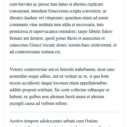
cum breviter ac presse tum latius et uberius explicare
consuerant; interdum Graecorum scripta convertere, ac
illustres laudare vel vituperare; quaedam etiam ad usum
communis vitae instituta turn utilia et necessaria, tum
perniciosa et supervacanea ostendere; saepe fabulis fidero
firmare aut demere, quod genus thesis et anascenas et
catascenas Graeci vocant; donec sensim haec exoleverunt, et
ad controversiam ventum est.
Veteres controversiae aut ex historiis trahebantur, sicut sane
nonnullae usque adhuc,.aut ex veritate ac re, si qua forte
recens accidisset; itaque locorum etiam appellationibus
additis proponi solebant. Sic certe collectae editaeque se
habent, ex quibus non alienum fuerit unam et alteram
exempli causa ad verbum referre.
Aestivo tempore adolescentes urbani cum Ostiam