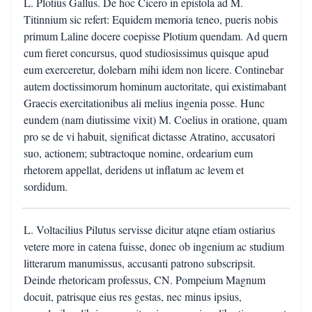
L. Plotius Gallus. De hoc Cicero in epistola ad M.
Titinnium sic refert: Equidem memoria teneo, pueris nobis
primum Laline docere coepisse Plotium quendam. Ad quern
cum fieret concursus, quod studiosissimus quisque apud
eum exerceretur, dolebarn mihi idem non licere. Continebar
autem doctissimorum hominum auctoritate, qui existimabant
Graecis exercitationibus ali melius ingenia posse. Hunc
eundem (nam diutissime vixit) M. Coelius in oratione, quam
pro se de vi habuit, significat dictasse Atratino, accusatori
suo, actionem; subtractoque nomine, ordearium eum
rhetorem appellat, deridens ut inflatum ac levem et
sordidum.
L. Voltacilius Pilutus servisse dicitur atqne etiam ostiarius
vetere more in catena fuisse, donec ob ingenium ac studium
litterarum manumissus, accusanti patrono subscripsit.
Deinde rhetoricam professus, CN. Pompeium Magnum
docuit, patrisque eius res gestas, nec minus ipsius,