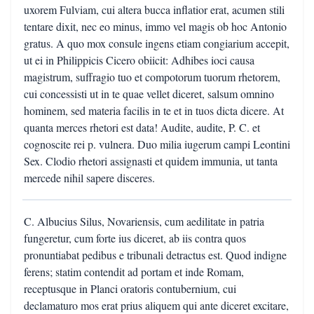
uxorem Fulviam, cui altera bucca inflatior erat, acumen stili
tentare dixit, nec eo minus, immo vel magis ob hoc Antonio
gratus. A quo mox consule ingens etiam congiarium accepit,
ut ei in Philippicis Cicero obiicit: Adhibes ioci causa
magistrum, suffragio tuo et compotorum tuorum rhetorem,
cui concessisti ut in te quae vellet diceret, salsum omnino
hominem, sed materia facilis in te et in tuos dicta dicere. At
quanta merces rhetori est data! Audite, audite, P. C. et
cognoscite rei p. vulnera. Duo milia iugerum campi Leontini
Sex. Clodio rhetori assignasti et quidem immunia, ut tanta
mercede nihil sapere disceres.
C. Albucius Silus, Novariensis, cum aedilitate in patria
fungeretur, cum forte ius diceret, ab iis contra quos
pronuntiabat pedibus e tribunali detractus est. Quod indigne
ferens; statim contendit ad portam et inde Romam,
receptusque in Planci oratoris contubernium, cui
declamaturo mos erat prius aliquem qui ante diceret excitare,