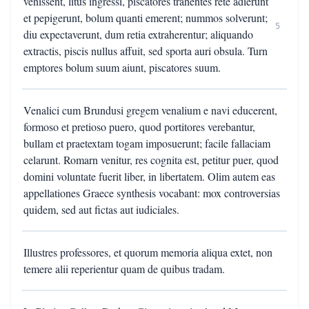
venissent, litus ingressi, piscatores trahentes rete adierunt
et pepigerunt, bolum quanti emerent; nummos solverunt;
5
diu expectaverunt, dum retia extraherentur; aliquando
extractis, piscis nullus affuit, sed sporta auri obsula. Turn
emptores bolum suum aiunt, piscatores suum.
Venalici cum Brundusi gregem venalium e navi educerent,
formoso et pretioso puero, quod portitores verebantur,
bullam et praetextam togam imposuerunt; facile fallaciam
celarunt. Romarn venitur, res cognita est, petitur puer, quod
domini voluntate fuerit liber, in libertatem. Olim autem eas
appellationes Graece synthesis vocabant: mox controversias
quidem, sed aut fictas aut iudiciales.
Illustres professores, et quorum memoria aliqua extet, non
temere alii reperientur quam de quibus tradam.