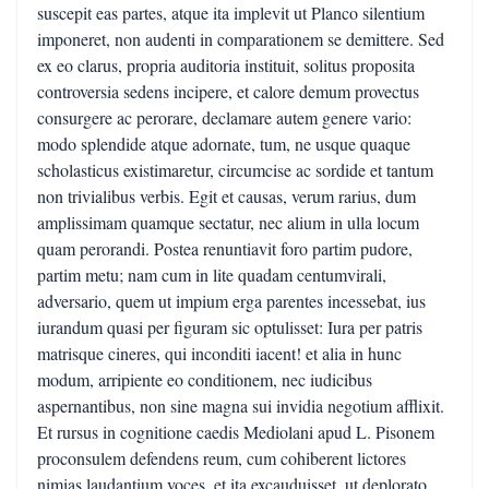
suscepit eas partes, atque ita implevit ut Planco silentium
imponeret, non audenti in comparationem se demittere. Sed
ex eo clarus, propria auditoria instituit, solitus proposita
controversia sedens incipere, et calore demum provectus
consurgere ac perorare, declamare autem genere vario:
modo splendide atque adornate, tum, ne usque quaque
scholasticus existimaretur, circumcise ac sordide et tantum
non trivialibus verbis. Egit et causas, verum rarius, dum
amplissimam quamque sectatur, nec alium in ulla locum
quam perorandi. Postea renuntiavit foro partim pudore,
partim metu; nam cum in lite quadam centumvirali,
adversario, quem ut impium erga parentes incessebat, ius
iurandum quasi per figuram sic optulisset: Iura per patris
matrisque cineres, qui inconditi iacent! et alia in hunc
modum, arripiente eo conditionem, nec iudicibus
aspernantibus, non sine magna sui invidia negotium afflixit.
Et rursus in cognitione caedis Mediolani apud L. Pisonem
proconsulem defendens reum, cum cohiberent lictores
nimias laudantium voces, et ita excauduisset, ut deplorato