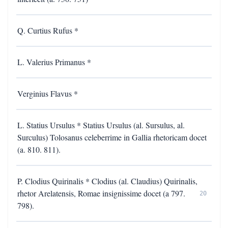
Q. Curtius Rufus *
L. Valerius Primanus *
Verginius Flavus *
L. Statius Ursulus * Statius Ursulus (al. Sursulus, al.
Surculus) Tolosanus celeberrime in Gallia rhetoricam docet
(a. 810. 811).
P. Clodius Quirinalis * Clodius (al. Claudius) Quirinalis,
rhetor Arelatensis, Romae insignissime docet (a 797.
20
798).