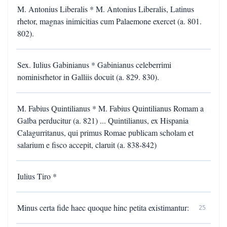
M. Antonius Liberalis * M. Antonius Liberalis, Latinus
rhetor, magnas inimicitias cum Palaemone exercet (a. 801.
802).
Sex. Iulius Gabinianus * Gabinianus celeberrimi
nominisrhetor in Galliis docuit (a. 829. 830).
M. Fabius Quintilianus * M. Fabius Quintilianus Romam a
Galba perducitur (a. 821) ... Quintilianus, ex Hispania
Calagurritanus, qui primus Romae publicam scholam et
salarium e fisco accepit, claruit (a. 838-842)
Iulius Tiro *
Minus certa fide haec quoque hinc petita existimantur:
25