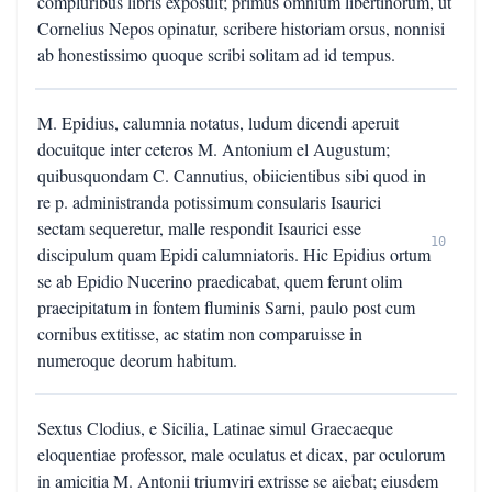
compluribus libris exposuit; primus omnium libertinorum, ut
Cornelius Nepos opinatur, scribere historiam orsus, nonnisi
ab honestissimo quoque scribi solitam ad id tempus.
M. Epidius, calumnia notatus, ludum dicendi aperuit
docuitque inter ceteros M. Antonium el Augustum;
quibusquondam C. Cannutius, obiicientibus sibi quod in
re p. administranda potissimum consularis Isaurici
sectam sequeretur, malle respondit Isaurici esse
10
discipulum quam Epidi calumniatoris. Hic Epidius ortum
se ab Epidio Nucerino praedicabat, quem ferunt olim
praecipitatum in fontem fluminis Sarni, paulo post cum
cornibus extitisse, ac statim non comparuisse in
numeroque deorum habitum.
Sextus Clodius, e Sicilia, Latinae simul Graecaeque
eloquentiae professor, male oculatus et dicax, par oculorum
in amicitia M. Antonii triumviri extrisse se aiebat; eiusdem