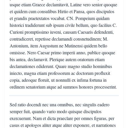
usque etiam Graece declamitavit, Latine vero senior quoque
et quidem cum consulibus Hirtio et Pansa, quos discipulos
et grandis praetextatos vocabat. CN. Pompeium quidam
historici tradiderunt sub ipsum civile bellum, quo facilius C.
Curioni promptissimo iuveni, causam Caesaris defendenti,
contradiceret, repetisse declamandi consnetudinem; M.
Antonium, item Augustum ne Mutinensi quidem bello
omisisse. Nero Caesar primo imperii anno, publice quoque
bis antea, declamavit. Plerique autem oratorum etiam
declamationes ediderunt. Quare magno studio hominibus
iniecto, magna etiam professorum ac doctorum profluxit
copia, adeoque floruit, ut nonnulli ex infima fortuna in
ordinem senatorium atque ad summos honores processerint.
Sed ratio docendi nec una omnibus, nec singulis eadero
semper fuit, quando vario modo quisque discipulos
exercuerunt. Nam et dicta praeclare per omnes figuras, per
casus et apologos aliter atque aliter exponere, et narrationes