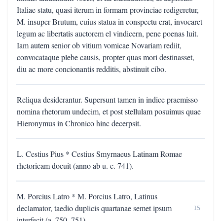
Italiae statu, quasi iterum in formarn provinciae redigeretur,
M. insuper Brutum, cuius statua in conspectu erat, invocaret
legum ac libertatis auctorem el vindicern, pene poenas luit.
Iam autem senior ob vitium vomicae Novariam rediit,
convocataque plebe causis, propter quas mori destinasset,
diu ac more concionantis redditis, abstinuit cibo.
Reliqua desiderantur. Supersunt tamen in indice praemisso
nomina rhetorum undecim, et post stellulam posuimus quae
Hieronymus in Chronico hinc decerpsit.
L. Cestius Pius * Cestius Smyrnaeus Latinam Romae
rhetoricam docuit (anno ab u. c. 741).
M. Porcius Latro * M. Porcius Latro, Latinus
declamator, taedio duplicis quartanae semet ipsum
15
interfecit (a. 750. 751)