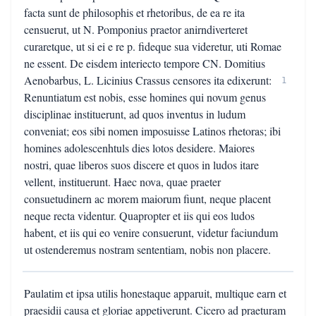
facta sunt de philosophis et rhetoribus, de ea re ita
censuerut, ut N. Pomponius praetor anirndiverteret
curaretque, ut si ei e re p. fideque sua videretur, uti Romae
ne essent. De eisdem interiecto tempore CN. Domitius
Aenobarbus, L. Licinius Crassus censores ita edixerunt:
1
Renuntiatum est nobis, esse homines qui novum genus
disciplinae instituerunt, ad quos inventus in ludum
conveniat; eos sibi nomen imposuisse Latinos rhetoras; ibi
homines adolescenhtuls dies lotos desidere. Maiores
nostri, quae liberos suos discere et quos in ludos itare
vellent, instituerunt. Haec nova, quae praeter
consuetudinern ac morem maiorum fiunt, neque placent
neque recta videntur. Quapropter et iis qui eos ludos
habent, et iis qui eo venire consuerunt, videtur faciundum
ut ostenderemus nostram sententiam, nobis non placere.
Paulatim et ipsa utilis honestaque apparuit, multique earn et
praesidii causa et gloriae appetiverunt. Cicero ad praeturam