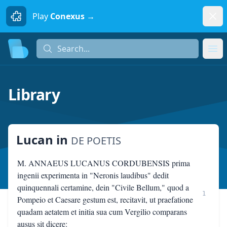
Dism
Play
Conexus →
Search...
Search...
Ope
Library
Lucan
in
DE POETIS
M. ANNAEUS LUCANUS CORDUBENSIS prima
ingenii experimenta in "Neronis laudibus" dedit
quinquennali certamine, dein "Civile Bellum," quod a
1
Pompeio et Caesare gestum est, recitavit, ut praefatione
quadam aetatem et initia sua cum Vergilio comparans
ausus sit dicere: