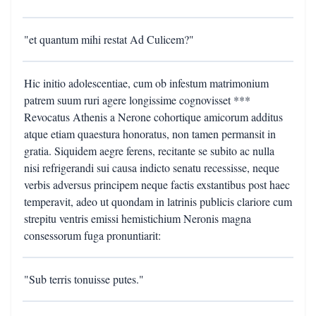
"et quantum mihi restat Ad Culicem?"
Hic initio adolescentiae, cum ob infestum matrimonium
patrem suum ruri agere longissime cognovisset ***
Revocatus Athenis a Nerone cohortique amicorum additus
atque etiam quaestura honoratus, non tamen permansit in
gratia. Siquidem aegre ferens, recitante se subito ac nulla
nisi refrigerandi sui causa indicto senatu recessisse, neque
verbis adversus principem neque factis exstantibus post haec
temperavit, adeo ut quondam in latrinis publicis clariore cum
strepitu ventris emissi hemistichium Neronis magna
consessorum fuga pronuntiarit:
"Sub terris tonuisse putes."