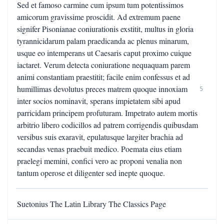
Sed et famoso carmine cum ipsum tum potentissimos
amicorum gravissime proscidit. Ad extremum paene
signifer Pisonianae coniurationis exstitit, multus in gloria
tyrannicidarum palam praedicanda ac plenus minarum,
usque eo intemperans ut Caesaris caput proximo cuique
iactaret. Verum detecta coniuratione nequaquam parem
animi constantiam praestitit; facile enim confessus et ad
humillimas devolutus preces matrem quoque innoxiam
5
inter socios nominavit, sperans impietatem sibi apud
parricidam principem profuturam. Impetrato autem mortis
arbitrio libero codicillos ad patrem corrigendis quibusdam
versibus suis exaravit, epulatusque largiter brachia ad
secandas venas praebuit medico. Poemata eius etiam
praelegi memini, confici vero ac proponi venalia non
tantum operose et diligenter sed inepte quoque.
Suetonius The Latin Library The Classics Page