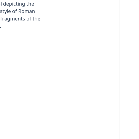
el depicting the
estyle of Roman
y fragments of the
.