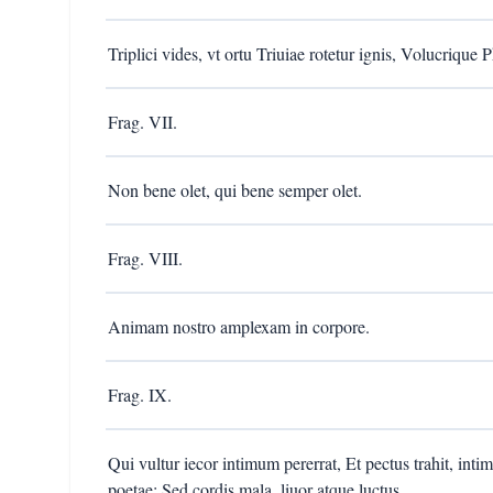
Triplici vides, vt ortu Triuiae rotetur ignis, Volucriq
Frag. VII.
Non bene olet, qui bene semper olet.
Frag. VIII.
Animam nostro amplexam in corpore.
Frag. IX.
Qui vultur iecor intimum pererrat, Et pectus trahit, int
poetae; Sed cordis mala, liuor atque luctus.