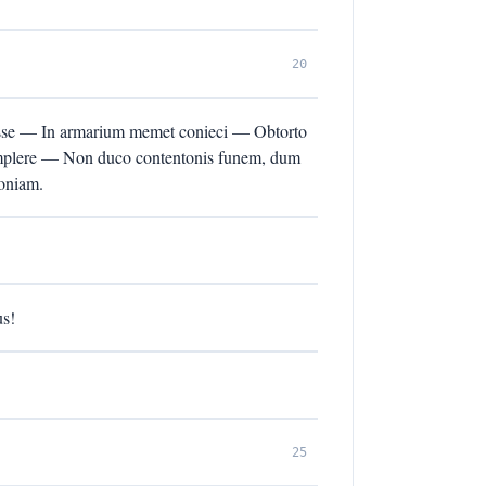
20
isse — In armarium memet conieci — Obtorto
implere — Non duco contentonis funem, dum
ioniam.
us!
25