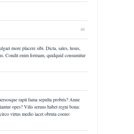
40
lgari more placere sibi. Dicta, sales, lusus,
opus. Condit enim formam, quidquid consumitur
uersosque rapit fama sepulta probris? Anne
riantur opes? Vilis seruus habet regni bona:
irco virtus medio iacet obruta coeno: