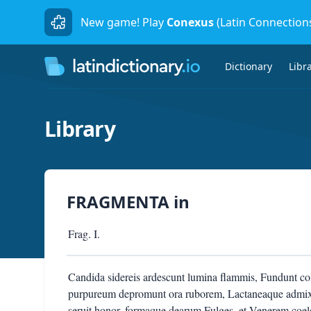
New game! Play
Conexus
(Latin Connection
Dictionary
Libr
Library
FRAGMENTA
in
Frag. I.
Candida sidereis ardescunt lumina flammis, Fundunt coll
purpureum depromunt ora ruborem, Lactaneaque admixtus
seruit honor, formaque dearum Fulges, et Venerem coeles