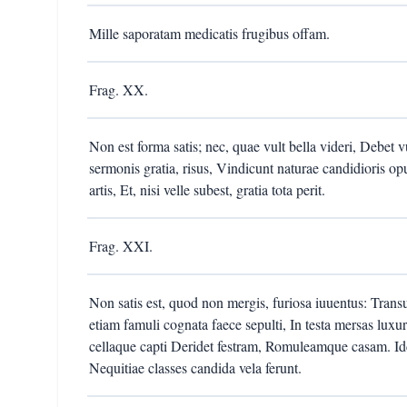
Mille saporatam medicatis frugibus offam.
Frag. XX.
Non est forma satis; nec, quae vult bella videri, Debet vu
sermonis gratia, risus, Vindicunt naturae candidioris 
artis, Et, nisi velle subest, gratia tota perit.
Frag. XXI.
Non satis est, quod non mergis, furiosa iuuentus: Trans
etiam famuli cognata faece sepulti, In testa mersas luxu
cellaque capti Deridet festram, Romuleamque casam. Idc
Nequitiae classes candida vela ferunt.