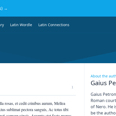
s) →
ary
Latin Wordle
Latin Connections
About the aut
Gaius Pe
1
Gaius Petron
Roman courti
a rosas, et cedit crinibus aurum, Mellea
of Nero. He i
 sublimat pectora sanguis, Ac totus tibi
be the author
ti corpore vincis. Argento stat facta manus,