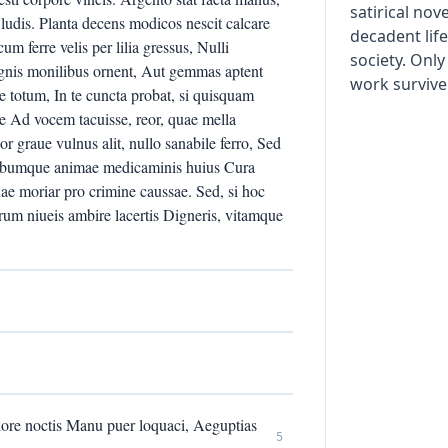
satirical nov
 ludis. Planta decens modicos nescit calcare
decadent lif
cum ferre velis per lilia gressus, Nulli
society. Onl
magnis monilibus ornent, Aut gemmas aptent
work survive
ile totum, In te cuncta probat, si quisquam
ae Ad vocem tacuisse, reor, quae mella
r graue vulnus alit, nullo sanabile ferro, Sed
orbumque animae medicaminis huius Cura
tuae moriar pro crimine caussae. Sed, si hoc
rum niueis ambire lacertis Digneris, vitamque
lore noctis Manu puer loquaci, Aeguptias
5