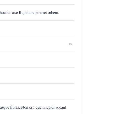
ue Phoebus axe Rapidum pererret orbem.
15
imasque fibras, Non est, quem lepidi vocant