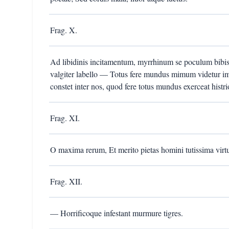
Frag. X.
Ad libidinis incitamentum, myrrhinum se poculum bib
valgiter labello — Totus fere mundus mimum videtur 
constet inter nos, quod fere totus mundus exerceat histr
Frag. XI.
O maxima rerum, Et merito pietas homini tutissima virt
Frag. XII.
— Horrificoque infestant murmure tigres.