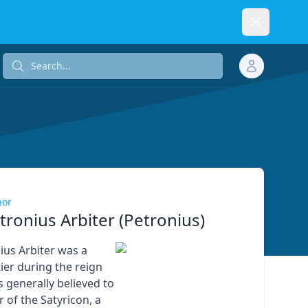
Dismiss
Search...
Search...
hor
tronius Arbiter (Petronius)
ius Arbiter was a
er during the reign
s generally believed to
 of the Satyricon, a