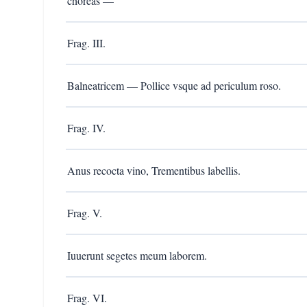
choreas —
Frag. III.
Balneatricem — Pollice vsque ad periculum roso.
Frag. IV.
Anus recocta vino, Trementibus labellis.
Frag. V.
Iuuerunt segetes meum laborem.
Frag. VI.