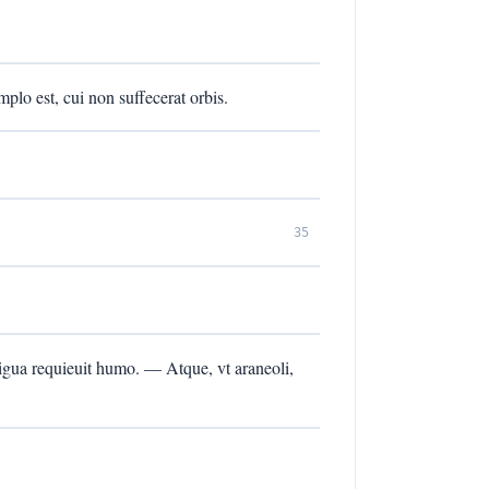
lo est, cui non suffecerat orbis.
35
gua requieuit humo. — Atque, vt araneoli,