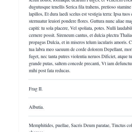
dugutusque tenellis Serica fila trahens, pretioso stamine
lapillos, Et dura laedi scelus est vestigia terra: Ipsa tuos 
sternuatur leuiori pondere flores. Guttura nunc aliae 
capiti: tu sola placere, Vel spoliata, potes. Nulli laudab
cernere possit. Sireneum cantus, et dulcia plectra Thali
propagas Dulcia, et in miseros telum iacularis amoris. Co
tua labra meo saeuum de corde dolorem Depellant, m
fuget, nec tanta putres violentia neruos Dificiet, atque 
grande putas, saltem concede precanti, Vt iam defunctu
mihi post fata reducas.
Frag II.
Albutia.
Memphitides, puellae, Sacris Deum paratae, Tinctus co