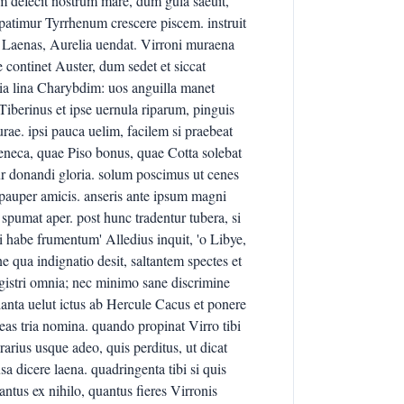
 defecit nostrum mare, dum gula saeuit,
 patimur Tyrrhenum crescere piscem. instruit
t Laenas, Aurelia uendat. Virroni muraena
continet Auster, dum sedet et siccat
ia lina Charybdim: uos anguilla manet
iberinus et ipse uernula riparum, pinguis
rae. ipsi pauca uelim, facilem si praebeat
eneca, quae Piso bonus, quae Cotta solebat
tur donandi gloria. solum poscimus ut cenes
bi, pauper amicis. anseris ante ipsum magni
ri spumat aper. post hunc tradentur tubera, si
ibi habe frumentum' Alledius inquit, 'o Libye,
e qua indignatio desit, saltantem spectes et
agistri omnia; nec minimo sane discrimine
planta uelut ictus ab Hercule Cacus et ponere
as tria nomina. quando propinat Virro tibi
rarius usque adeo, quis perditus, ut dicat
a dicere laena. quadringenta tibi si quis
antus ex nihilo, quantus fieres Virronis