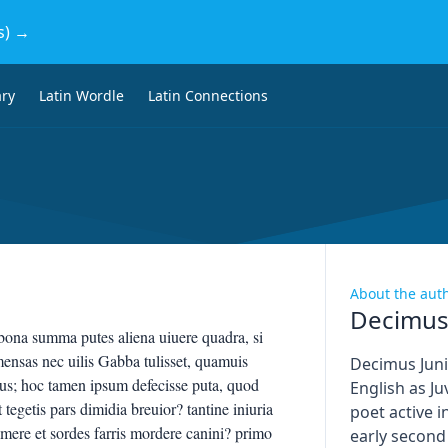
s) →
ary
Latin Wordle
Latin Connections
About the aut
Decimus 
bona summa putes aliena uiuere quadra, si
mensas nec uilis Gabba tulisset, quamuis
Decimus Juni
alius; hoc tamen ipsum defecisse puta, quod
English as J
 tegetis pars dimidia breuior? tantine iniuria
poet active in
remere et sordes farris mordere canini? primo
early second