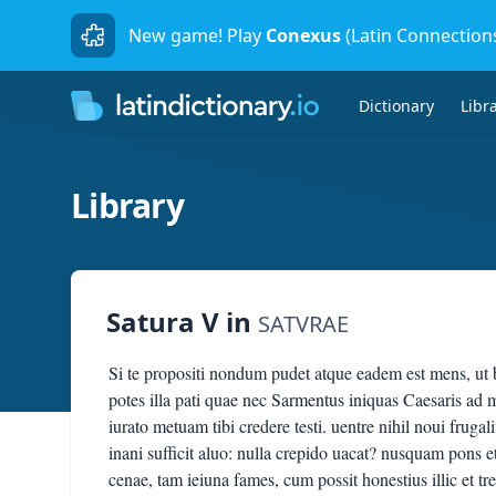
New game! Play
Conexus
(Latin Connection
Dictionary
Libr
Library
Satura V
in
SATVRAE
Si te propositi nondum pudet atque eadem est mens, ut 
potes illa pati quae nec Sarmentus iniquas Caesaris ad 
iurato metuam tibi credere testi. uentre nihil noui frug
inani sufficit aluo: nulla crepido uacat? nusquam pons et
cenae, tam ieiuna fames, cum possit honestius illic et t