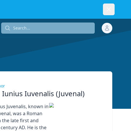
Dismiss
Search...
Search...
hor
Iunius Iuvenalis (Juvenal)
us Juvenalis, known in
uvenal, was a Roman
 the late first and
 century AD. He is the