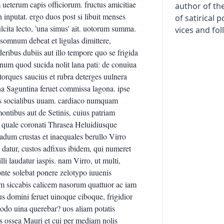
ueterum capis officiorum. fructus amicitiae
author of the
inputat. ergo duos post si libuit menses
of satirical 
lcita lecto, 'una simus' ait. uotorum summa.
vices and fol
somnum debeat et ligulas dimittere,
ideribus dubiis aut illo tempore quo se frigida
num quod sucida nolit lana pati: de conuiua
torques saucius et rubra deterges uulnera
a Saguntina feruet commissa lagona. ipse
lis socialibus uuam. cardiaco numquam
ontibus aut de Setinis, cuius patriam
e, quale coronati Thrasea Heluidiusque
adum crustas et inaequales berullo Virro
o datur, custos adfixus ibidem, qui numeret
i laudatur iaspis. nam Virro, ut multi,
onte solebat ponere zelotypo iuuenis
em siccabis calicem nasorum quattuor ac iam
s domini feruet uinoque ciboque, frigidior
modo uina querebar? uos aliam potatis
s ossea Mauri et cui per mediam nolis