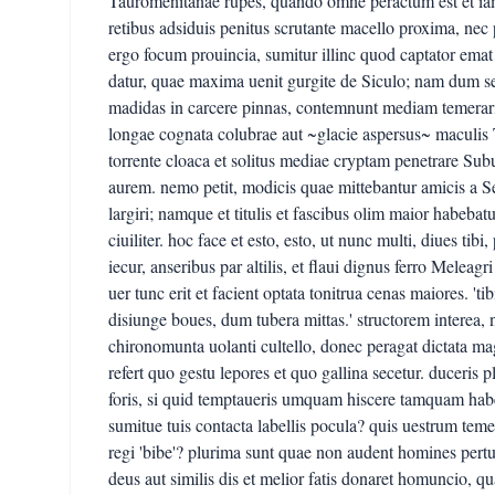
Tauromenitanae rupes, quando omne peractum est et iam
retibus adsiduis penitus scrutante macello proxima, nec
ergo focum prouincia, sumitur illinc quod captator ema
datur, quae maxima uenit gurgite de Siculo; nam dum se 
madidas in carcere pinnas, contemnunt mediam temerar
longae cognata colubrae aut ~glacie aspersus~ maculis T
torrente cloaca et solitus mediae cryptam penetrare Subu
aurem. nemo petit, modicis quae mittebantur amicis a S
largiri; namque et titulis et fascibus olim maior habeba
ciuiliter. hoc face et esto, esto, ut nunc multi, diues ti
iecur, anseribus par altilis, et flaui dignus ferro Meleag
uer tunc erit et facient optata tonitrua cenas maiores. 't
disiunge boues, dum tubera mittas.' structorem interea, n
chironomunta uolanti cultello, donec peragat dictata m
refert quo gestu lepores et quo gallina secetur. duceris 
foris, si quid temptaueris umquam hiscere tamquam habe
sumitue tuis contacta labellis pocula? quis uestrum teme
regi 'bibe'? plurima sunt quae non audent homines pertus
deus aut similis dis et melior fatis donaret homuncio, qu