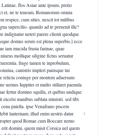
atinae. flos Asiae ante ipsum, pretio
Anci et, ne te teneam, Romanorum omnia
respice, cum sities. nescit tot milibus
na supercilio. quando ad te peruenit ille?
e indignatur ueteri parere clienti quodque
eque domus seruis est plena superbis.] ecce
ae iam mucida frusta farinae, quae
iueus mollique siligine fictus seruatur
euerentia. finge tamen te inprobulum,
conuiua, canistris impleri panisque tui
epe relicta coniuge per montem aduersum
e uernus Iuppiter et multo stillaret paenula
ae fertur domino squilla, et quibus undique
 excelsi manibus sublata ministri. sed tibi
 cena patella. ipse Venafrano piscem
olebit lanternam; illud enim uestris datur
1
, propter quod Romae cum Boccare nemo
us erit domini, quem misit Corsica uel quem