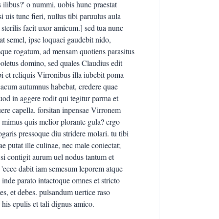
s ilibus?' o nummi, uobis hunc praestat
uis tunc fieri, nullus tibi paruulus aula
 sterilis facit uxor amicum.] sed tua nunc
at semel, ipse loquaci gaudebit nido,
mque rogatum, ad mensam quotiens parasitus
 boletus domino, sed quales Claudius edit
i et reliquis Virronibus illa iubebit poma
aeacum autumnus habebat, credere quae
quod in aggere rodit qui tegitur parma et
uere capella. forsitan inpensae Virronem
, mimus quis melior plorante gula? ergo
garis pressoque diu stridere molari. tu tibi
e putat ille culinae, nec male coniectat;
 si contigit aurum uel nodus tantum et
. 'ecce dabit iam semesum leporem atque
' inde parato intactoque omnes et stricto
potes, et debes. pulsandum uertice raso
his epulis et tali dignus amico.