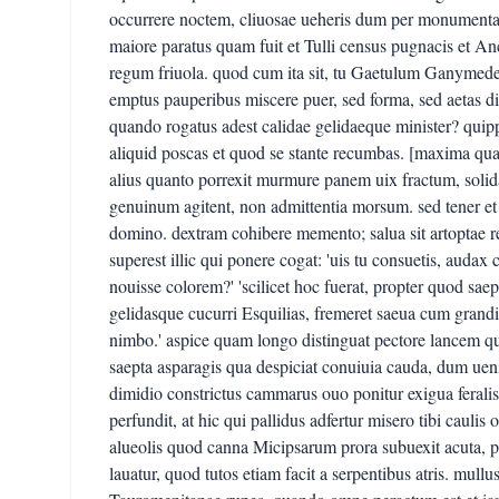
occurrere noctem, cliuosae ueheris dum per monumenta L
maiore paratus quam fuit et Tulli census pugnacis et 
regum friuola. quod cum ita sit, tu Gaetulum Ganymedem 
emptus pauperibus miscere puer, sed forma, sed aetas dig
quando rogatus adest calidae gelidaeque minister? quipp
aliquid poscas et quod se stante recumbas. [maxima qua
alius quanto porrexit murmure panem uix fractum, solid
genuinum agitent, non admittentia morsum. sed tener et n
domino. dextram cohibere memento; salua sit artoptae r
superest illic qui ponere cogat: 'uis tu consuetis, audax 
nouisse colorem?' 'scilicet hoc fuerat, propter quod sa
gelidasque cucurri Esquilias, fremeret saeua cum grandin
nimbo.' aspice quam longo distinguat pectore lancem qu
saepta asparagis qua despiciat conuiuia cauda, dum uenit
dimidio constrictus cammarus ouo ponitur exigua feralis
perfundit, at hic qui pallidus adfertur misero tibi caulis 
alueolis quod canna Micipsarum prora subuexit acuta
lauatur, quod tutos etiam facit a serpentibus atris. mull