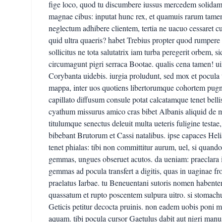
fige loco, quod tu discumbere iussus mercedem solidam 
magnae cibus: inputat hunc rex, et quamuis rarum tamen 
neglectum adhibere clientem, tertia ne uacuo cessaret cu
quid ultra quaeris? habet Trebius propter quod rumpere 
sollicitus ne tota salutatrix iam turba peregerit orbem, s
circumagunt pigri serraca Bootae. qualis cena tamen! ui
Corybanta uidebis. iurgia proludunt, sed mox et pocula 
mappa, inter uos quotiens libertorumque cohortem pugn
capillato diffusum consule potat calcatamque tenet bel
cyathum missurus amico cras bibet Albanis aliquid de m
titulumque senectus deleuit multa ueteris fuligine testa
bibebant Brutorum et Cassi natalibus. ipse capaces Heli
tenet phialas: tibi non committitur aurum, uel, si quand
gemmas, ungues obseruet acutos. da ueniam: praeclara ill
gemmas ad pocula transfert a digitis, quas in uaginae fr
praelatus Iarbae. tu Beneuentani sutoris nomen habent
quassatum et rupto poscentem sulpura uitro. si stomachu
Geticis petitur decocta pruinis. non eadem uobis poni 
aquam. tibi pocula cursor Gaetulus dabit aut nigri manu