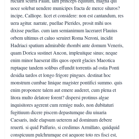
ructarit scurra Palati, iam princeps equitum, magna qui
uoce solebat uendere municipes fracta de merce siluros?
incipe, Calliope. licet et considere: non est cantandum, res
uera agitur. narrate, puellae Pierides, prosit mihi uos
dixisse puellas. cum iam semianimum laceraret Flauius
orbem ultimus et caluo seruiret Roma Neroni, incidit
Hadriaci spatium admirabile rhombi ante domum Veneris,
quam Dorica sustinet Ancon, impleuitque sinus; neque
enim minor haeserat illis quos operit glacies Maeotica
ruptaque tandem solibus effundit torrentis ad ostia Ponti
desidia tardos et longo frigore pingues. destinat hoc
monstrum cumbae linique magister pontifici summo. quis
enim proponere talem aut emere auderet, cum plena et
litora multo delatore forent? dispersi protinus algae
inquisitores agerent cum remige nudo, non dubitaturi
fugitiuum dicere piscem depastumque diu uiuaria
Caesaris, inde elapsum ueterem ad dominum debere
reuerti. si quid Palfurio, si credimus Armillato, quidquid
conspicuum pulchrumque est aequore toto res fisci est,