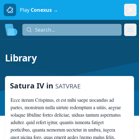
Dism
Play
Conexus →
Search...
Search...
Ope
Library
Satura IV
in
SATVRAE
Ecce iterum Crispinus, et est mihi saepe uocandus ad
partes, monstrum nulla uirtute redemptum a uitiis, aegrae
solaque libidine fortes deliciae, uiduas tantum aspernatus
adulter. quid refert igitur, quantis iumenta fatiget
porticibus, quanta nemorum uectetur in umbra, iugera
quot uicina foro, quas emerit aedes [nemo malus felix,