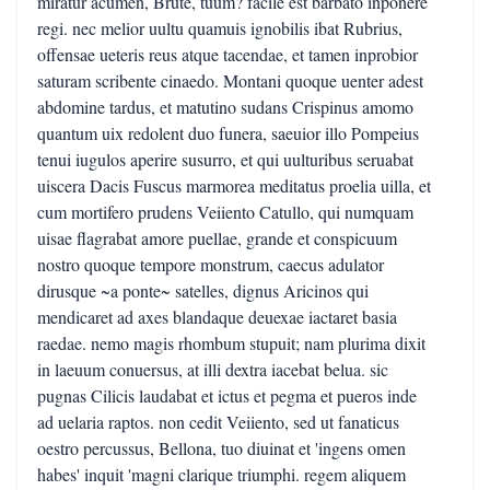
miratur acumen, Brute, tuum? facile est barbato inponere
regi. nec melior uultu quamuis ignobilis ibat Rubrius,
offensae ueteris reus atque tacendae, et tamen inprobior
saturam scribente cinaedo. Montani quoque uenter adest
abdomine tardus, et matutino sudans Crispinus amomo
quantum uix redolent duo funera, saeuior illo Pompeius
tenui iugulos aperire susurro, et qui uulturibus seruabat
uiscera Dacis Fuscus marmorea meditatus proelia uilla, et
cum mortifero prudens Veiiento Catullo, qui numquam
uisae flagrabat amore puellae, grande et conspicuum
nostro quoque tempore monstrum, caecus adulator
dirusque ~a ponte~ satelles, dignus Aricinos qui
mendicaret ad axes blandaque deuexae iactaret basia
raedae. nemo magis rhombum stupuit; nam plurima dixit
in laeuum conuersus, at illi dextra iacebat belua. sic
pugnas Cilicis laudabat et ictus et pegma et pueros inde
ad uelaria raptos. non cedit Veiiento, sed ut fanaticus
oestro percussus, Bellona, tuo diuinat et 'ingens omen
habes' inquit 'magni clarique triumphi. regem aliquem