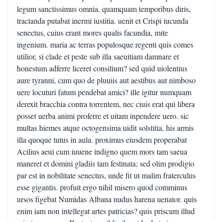
legum sanctissimus omnia, quamquam temporibus diris,
tractanda putabat inermi iustitia. uenit et Crispi iucunda
senectus, cuius erant mores qualis facundia, mite
ingenium. maria ac terras populosque regenti quis comes
utilior, si clade et peste sub illa saeuitiam damnare et
honestum adferre liceret consilium? sed quid uiolentius
aure tyranni, cum quo de pluuiis aut aestibus aut nimboso
uere locuturi fatum pendebat amici? ille igitur numquam
derexit bracchia contra torrentem, nec ciuis erat qui libera
posset uerba animi proferre et uitam inpendere uero. sic
multas hiemes atque octogensima uidit solstitia, his armis
illa quoque tutus in aula. proximus eiusdem properabat
Acilius aeui cum iuuene indigno quem mors tam saeua
maneret et domini gladiis tam festinata; sed olim prodigio
par est in nobilitate senectus, unde fit ut malim fraterculus
esse gigantis. profuit ergo nihil misero quod comminus
ursos figebat Numidas Albana nudus harena uenator. quis
enim iam non intellegat artes patricias? quis priscum illud