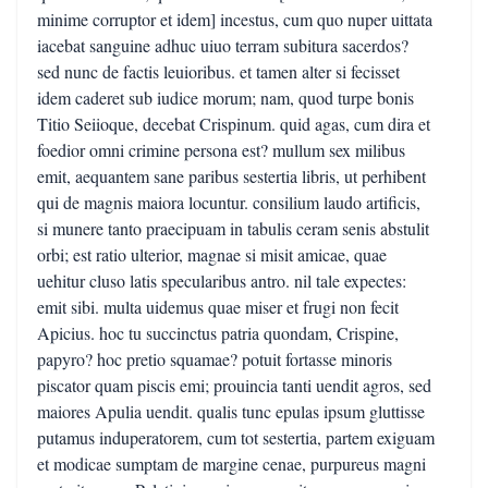
minime corruptor et idem] incestus, cum quo nuper uittata
iacebat sanguine adhuc uiuo terram subitura sacerdos?
sed nunc de factis leuioribus. et tamen alter si fecisset
idem caderet sub iudice morum; nam, quod turpe bonis
Titio Seiioque, decebat Crispinum. quid agas, cum dira et
foedior omni crimine persona est? mullum sex milibus
emit, aequantem sane paribus sestertia libris, ut perhibent
qui de magnis maiora locuntur. consilium laudo artificis,
si munere tanto praecipuam in tabulis ceram senis abstulit
orbi; est ratio ulterior, magnae si misit amicae, quae
uehitur cluso latis specularibus antro. nil tale expectes:
emit sibi. multa uidemus quae miser et frugi non fecit
Apicius. hoc tu succinctus patria quondam, Crispine,
papyro? hoc pretio squamae? potuit fortasse minoris
piscator quam piscis emi; prouincia tanti uendit agros, sed
maiores Apulia uendit. qualis tunc epulas ipsum gluttisse
putamus induperatorem, cum tot sestertia, partem exiguam
et modicae sumptam de margine cenae, purpureus magni