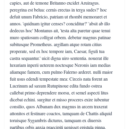
capies, aut de temone Britanno excidet Aruiragus.
peregrina est belua: cernis erectas in terga sudes?' hoc
defuit unum Fabricio, patriam ut rhombi memoraret et
annos. 'quidnam igitur censes? conciditur?' 'absit ab illo
dedecus hoc' Montanus ait, 'testa alta paretur quae tenui
muro spatiosum colligat orbem. debetur magnus patinae
subitusque Prometheus. argillam atque rotam citius
properate, sed ex hoc tempore iam, Caesar, figuli tua
castra sequantur.' uicit digna uiro sententia. nouerat ille
luxuriam inperii ueterem noctesque Neronis iam medias
aliamque famem, cum pulmo Falerno arderet. nulli maior
fuit usus edendi tempestate mea: Circeis nata forent an
Lucrinum ad saxum Rutupinoue edita fundo ostrea
callebat primo deprendere morsu, et semel aspecti litus
dicebat echini. surgitur et misso proceres exire iubentur
consilio, quos Albanam dux magnus in arcem traxerat
attonitos et festinare coactos, tamquam de Chattis aliquid
toruisque Sygambris dicturus, tamquam ex diuersis
partibus orbis anxia praecipiti uenisset epistula pinna.