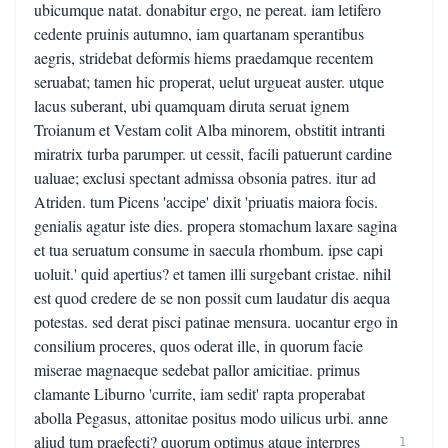
ubicumque natat. donabitur ergo, ne pereat. iam letifero
cedente pruinis autumno, iam quartanam sperantibus
aegris, stridebat deformis hiems praedamque recentem
seruabat; tamen hic properat, uelut urgueat auster. utque
lacus suberant, ubi quamquam diruta seruat ignem
Troianum et Vestam colit Alba minorem, obstitit intranti
miratrix turba parumper. ut cessit, facili patuerunt cardine
ualuae; exclusi spectant admissa obsonia patres. itur ad
Atriden. tum Picens 'accipe' dixit 'priuatis maiora focis.
genialis agatur iste dies. propera stomachum laxare sagina
et tua seruatum consume in saecula rhombum. ipse capi
uoluit.' quid apertius? et tamen illi surgebant cristae. nihil
est quod credere de se non possit cum laudatur dis aequa
potestas. sed derat pisci patinae mensura. uocantur ergo in
consilium proceres, quos oderat ille, in quorum facie
miserae magnaeque sedebat pallor amicitiae. primus
clamante Liburno 'currite, iam sedit' rapta properabat
abolla Pegasus, attonitae positus modo uilicus urbi. anne
aliud tum praefecti? quorum optimus atque interpres
1