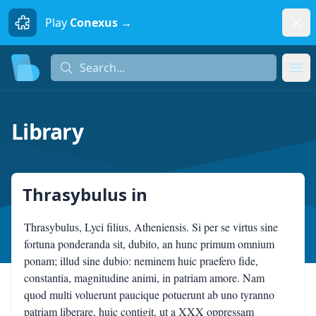
Dism
Play
Conexus →
Search...
Search...
Ope
Library
Thrasybulus
in
Thrasybulus, Lyci filius, Atheniensis. Si per se virtus sine
fortuna ponderanda sit, dubito, an hunc primum omnium
ponam; illud sine dubio: neminem huic praefero fide,
constantia, magnitudine animi, in patriam amore. Nam
quod multi voluerunt paucique potuerunt ab uno tyranno
patriam liberare, huic contigit, ut a XXX oppressam