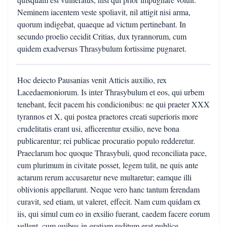
Neminem iacentem veste spoliavit, nil attigit nisi arma,
quorum indigebat, quaeque ad victum pertinebant. In
secundo proelio cecidit Critias, dux tyrannorum, cum
quidem exadversus Thrasybulum fortissime pugnaret.
Hoc deiecto Pausanias venit Atticis auxilio, rex
Lacedaemoniorum. Is inter Thrasybulum et eos, qui urbem
tenebant, fecit pacem his condicionibus: ne qui praeter XXX
tyrannos et X, qui postea praetores creati superioris more
crudelitatis erant usi, afficerentur exsilio, neve bona
publicarentur; rei publicae procuratio populo redderetur.
Praeclarum hoc quoque Thrasybuli, quod reconciliata pace,
cum plurimum in civitate posset, legem tulit, ne quis ante
actarum rerum accusaretur neve multaretur; eamque illi
oblivionis appellarunt. Neque vero hanc tantum ferendam
curavit, sed etiam, ut valeret, effecit. Nam cum quidam ex
iis, qui simul cum eo in exsilio fuerant, caedem facere eorum
vellent, cum quibus in gratiam reditum erat publice,