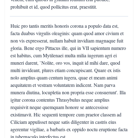
prohibuit et id, quod pollicitus erat, praestitit.
Huic pro tantis meritis honoris corona a populo data est,
facta duabus virgulis oleaginis: quam quod amor civium et
non vis expresserat, nullam habuit invidiam magnaque fuit
gloria. Bene ergo Pittacus ille, qui in VII sapientum numero
est habitus, cum Mytilenaei multa milia iugerum agri ei
muneri darent, `Nolite, oro vos, inquit id mihi dare, quod
multi invideant, plures etiam concupiscant. Quare ex istis
nolo amplius quam centum iugera, quae et meam animi
aequitatem et vestram voluntatem indicent. Nam parva
munera diutina, locupletia non propria esse consuerunt'. Illa
igitur corona contentus Thrasybulus neque amplius
requisivit neque quemquam honore se antecessisse
existimavit. Hic sequenti tempore cum praetor classem ad
Ciliciam appulisset neque satis diligenter in castris eius
agerentur vigiliae, a barbaris ex oppido noctu eruptione facta
in tabernaculo interfectus est.