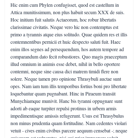
Hic enim cum Phylen confugisset, quod est castellum in
Attica munitissimum, non plus habuit secum XXX de suis.
Hoc initium fuit salutis Actaeorum, hoc robur libertatis
clarissimae civitatis. Neque vero hic non contemptus est
primo a tyrannis atque eius solitudo. Quae quidem res et illis
contemnentibus pernicii et huic despecto saluti fuit. Haec
enim illos segnes ad persequendum, hos autem tempore ad
comparandum dato fecit robustiores. Quo magis praeceptum
illud omnium in animis esse debet, nihil in bello oportere
contemni, neque sine causa dici matrem timidi flere non
solere. Neque tamen pro opinione Thrasybuli auctae sunt
opes. Nam iam tum illis temporibus fortius boni pro libertate
loquebantur quam pugnabant. Hinc in Piraeum transiit
Munychiamque munivit. Hanc bis tyranni oppugnare sunt
adorti ab eaque turpiter repulsi protinus in urbem armis
impedimentisque amissis refugerunt. Usus est Thrasybulus
non minus prudentia quam fortitudine. Nam cedentes violari
vetuit - cives enim civibus parcere aequum censebat -; neque
quisquam est vulneratus, nisi qui prior impugnare voluit.