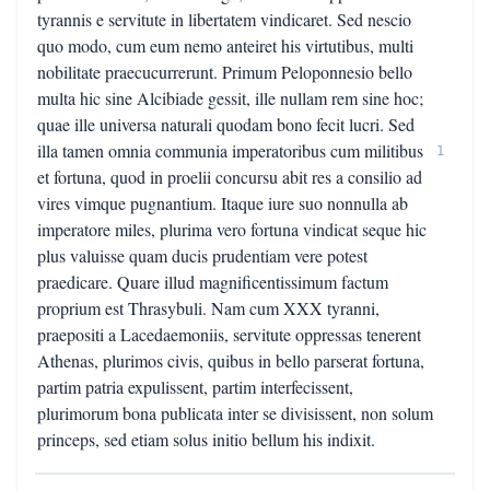
tyrannis e servitute in libertatem vindicaret. Sed nescio
quo modo, cum eum nemo anteiret his virtutibus, multi
nobilitate praecucurrerunt. Primum Peloponnesio bello
multa hic sine Alcibiade gessit, ille nullam rem sine hoc;
quae ille universa naturali quodam bono fecit lucri. Sed
illa tamen omnia communia imperatoribus cum militibus
1
et fortuna, quod in proelii concursu abit res a consilio ad
vires vimque pugnantium. Itaque iure suo nonnulla ab
imperatore miles, plurima vero fortuna vindicat seque hic
plus valuisse quam ducis prudentiam vere potest
praedicare. Quare illud magnificentissimum factum
proprium est Thrasybuli. Nam cum XXX tyranni,
praepositi a Lacedaemoniis, servitute oppressas tenerent
Athenas, plurimos civis, quibus in bello parserat fortuna,
partim patria expulissent, partim interfecissent,
plurimorum bona publicata inter se divisissent, non solum
princeps, sed etiam solus initio bellum his indixit.