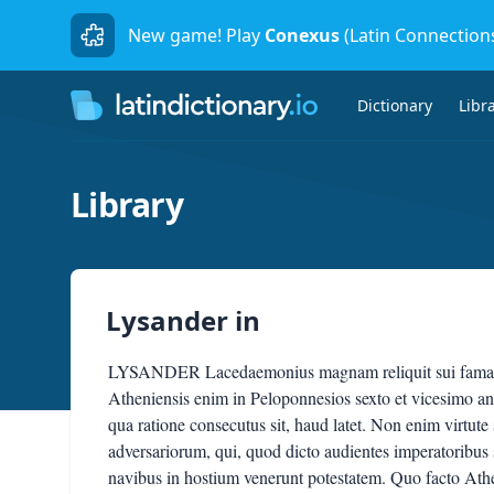
New game! Play
Conexus
(Latin Connection
Dictionary
Libr
Library
Lysander
in
LYSANDER Lacedaemonius magnam reliquit sui famam, m
Atheniensis enim in Peloponnesios sexto et vicesimo an
qua ratione consecutus sit, haud latet. Non enim virtute
adversariorum, qui, quod dicto audientes imperatoribus sui
navibus in hostium venerunt potestatem. Quo facto At