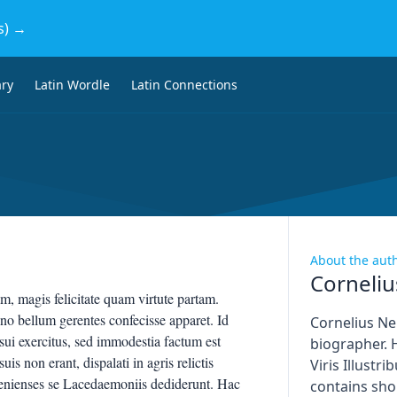
s) →
ary
Latin Wordle
Latin Connections
About the aut
Corneli
agis felicitate quam virtute partam.
no bellum gerentes confecisse apparet. Id
Cornelius N
 sui exercitus, sed immodestia factum est
biographer. 
s non erant, dispalati in agris relictis
Viris Illust
henienses se Lacedaemoniis dediderunt. Hac
contains sho