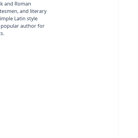
ek and Roman
atesmen, and literary
simple Latin style
popular author for
s.