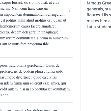
xque fuisset, sic sibi indulsit, ut eius
famous Gre
enerint. Nam cum hanc causam
generals, st
1
sium impotentem dominationem refringerent,
figures. His 
 potitus, nihil aliud molitus est, quam ut
makes him a 
edaemoniorum causa facere simularet.
Latin student
iectis, decem delegerat in unaquaque
ium rerum committeret. Horum in numerum
 aut se illius fore proprium fide
 ipsius nutu omnia gerebantur. Cuius de
ia proferre, ne de eodem plura enumerando
hasumque divertisset, quod ea civitas
on iidem firmissimi solerent esse amici, qui
Vidit autem, nisi in eo occultasset voluntatem,
is ***
tam sustulerunt. Quo dolore incensus iniit