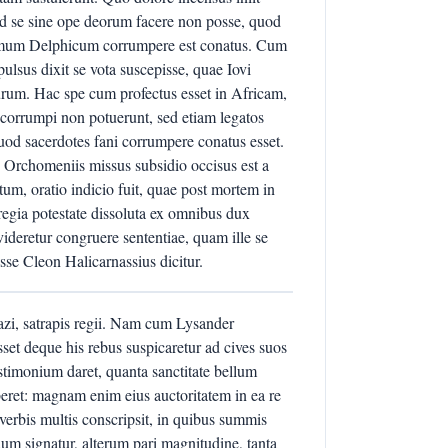
id se sine ope deorum facere non posse, quod
rimum Delphicum corrumpere est conatus. Cum
lsus dixit se vota suscepisse, quae Iovi
urum. Hac spe cum profectus esset in Africam,
 corrumpi non potuerunt, sed etiam legatos
d sacerdotes fani corrumpere conatus esset.
 Orchomeniis missus subsidio occisus est a
um, oratio indicio fuit, quae post mortem in
regia potestate dissoluta ex omnibus dux
ideretur congruere sententiae, quam ille se
sse Cleon Halicarnassius dicitur.
zi, satrapis regii. Nam cum Lysander
isset deque his rebus suspicaretur ad cives suos
estimonium daret, quanta sanctitate bellum
iberet: magnam enim eius auctoritatem in ea re
 verbis multis conscripsit, in quibus summis
um signatur, alterum pari magnitudine, tanta