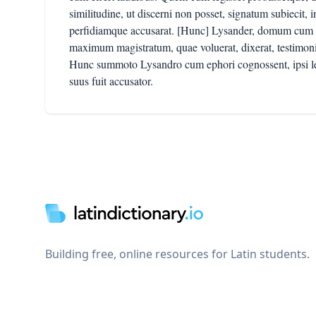
similitudine, ut discerni non posset, signatum subiecit, 
perfidiamque accusarat. [Hunc] Lysander, domum cum re
maximum magistratum, quae voluerat, dixerat, testimoni
Hunc summoto Lysandro cum ephori cognossent, ipsi le
suus fuit accusator.
Footer
Building free, online resources for Latin students.