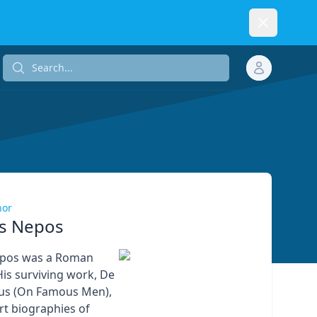
Dismiss
Search...
Search...
hor
us Nepos
epos was a Roman
His surviving work, De
ribus (On Famous Men),
rt biographies of