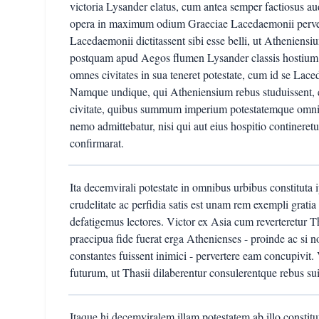
victoria Lysander elatus, cum antea semper factiosus auda
opera in maximum odium Graeciae Lacedaemonii perv
Lacedaemonii dictitassent sibi esse belli, ut Athenien
postquam apud Aegos flumen Lysander classis hostium est
omnes civitates in sua teneret potestate, cum id se Lac
Namque undique, qui Atheniensium rebus studuissent, e
civitate, quibus summum imperium potestatemque omn
nemo admittebatur, nisi qui aut eius hospitio contineretur
confirmarat.
Ita decemvirali potestate in omnibus urbibus constituta
crudelitate ac perfidia satis est unam rem exempli grat
defatigemus lectores. Victor ex Asia cum reverteretur T
praecipua fide fuerat erga Athenienses - proinde ac si n
constantes fuissent inimici - pervertere eam concupivit. 
futurum, ut Thasii dilaberentur consulerentque rebus su
Itaque hi decemviralem illam potestatem ab illo constitu