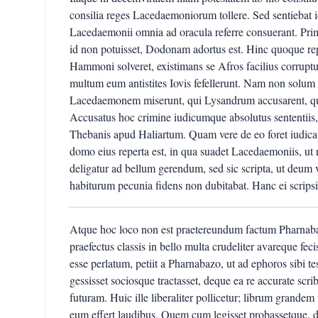
consilia reges Lacedaemoniorum tollere. Sed sentiebat 
Lacedaemonii omnia ad oracula referre consuerant. P
id non potuisset, Dodonam adortus est. Hinc quoque repu
Hammoni solveret, existimans se Afros facilius corrupt
multum eum antistites Iovis fefellerunt. Nam non solum
Lacedaemonem miserunt, qui Lysandrum accusarent, quo
Accusatus hoc crimine iudicumque absolutus sententiis,
Thebanis apud Haliartum. Quam vere de eo foret iudicat
domo eius reperta est, in qua suadet Lacedaemoniis, ut 
deligatur ad bellum gerendum, sed sic scripta, ut deum v
habiturum pecunia fidens non dubitabat. Hanc ei scripsi
Atque hoc loco non est praetereundum factum Pharnaba
praefectus classis in bello multa crudeliter avareque fec
esse perlatum, petiit a Pharnabazo, ut ad ephoros sibi t
gessisset sociosque tractasset, deque ea re accurate scr
futuram. Huic ille liberaliter pollicetur; librum grandem
eum effert laudibus. Quem cum legisset probassetque, d