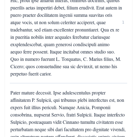
Hic, prout ipse amabat litteras, omnibus doctrinis, quibus
puerilis aetas impertiri debet, filium erudivit. Erat autem in
puero praeter docilitatem ingenii summa suavitas oris
atque vocis, ut non solum celeriter acciperet, quae
1
tradebantur, sed etiam excellenter pronuntiaret. Qua ex re
in pueritia nobilis inter aequales ferebatur clariusque
exsplendescebat, quam generosi condiscipuli animo
aequo ferre possent. Itaque incitabat omnes studio suo.
Quo in numero fuerunt L. Torquatus, C. Marius filius, M.
Cicero; quos consuetudine sua sic devinxit, ut nemo his
perpetuo fuerit carior.
Pater mature decessit. Ipse adulescentulus propter
affinitatem P. Sulpicii, qui tribunus plebi interfectus est, non
expers fuit illius periculi. Namque Anicia, Pomponii
consobrina, nupserat Servio, fratri Sulpicii. Itaque interfecto
Sulpicio, posteaquam vidit Cinnano tumultu civitatem esse
perturbatam neque sibi dari facultatem pro dignitate vivendi,
quin alterutram partem offenderet, dissociatis animis civium,