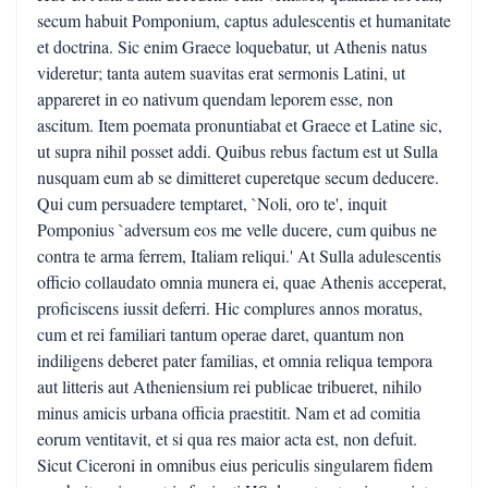
secum habuit Pomponium, captus adulescentis et humanitate
et doctrina. Sic enim Graece loquebatur, ut Athenis natus
videretur; tanta autem suavitas erat sermonis Latini, ut
appareret in eo nativum quendam leporem esse, non
ascitum. Item poemata pronuntiabat et Graece et Latine sic,
ut supra nihil posset addi. Quibus rebus factum est ut Sulla
nusquam eum ab se dimitteret cuperetque secum deducere.
Qui cum persuadere temptaret, `Noli, oro te', inquit
Pomponius `adversum eos me velle ducere, cum quibus ne
contra te arma ferrem, Italiam reliqui.' At Sulla adulescentis
officio collaudato omnia munera ei, quae Athenis acceperat,
proficiscens iussit deferri. Hic complures annos moratus,
cum et rei familiari tantum operae daret, quantum non
indiligens deberet pater familias, et omnia reliqua tempora
aut litteris aut Atheniensium rei publicae tribueret, nihilo
minus amicis urbana officia praestitit. Nam et ad comitia
eorum ventitavit, et si qua res maior acta est, non defuit.
Sicut Ciceroni in omnibus eius periculis singularem fidem