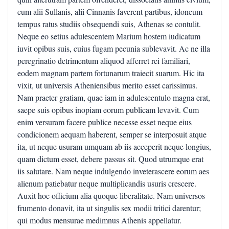
cum alii Sullanis, alii Cinnanis faverent partibus, idoneum
tempus ratus studiis obsequendi suis, Athenas se contulit.
Neque eo setius adulescentem Marium hostem iudicatum
iuvit opibus suis, cuius fugam pecunia sublevavit. Ac ne illa
peregrinatio detrimentum aliquod afferret rei familiari,
eodem magnam partem fortunarum traiecit suarum. Hic ita
vixit, ut universis Atheniensibus merito esset carissimus.
Nam praeter gratiam, quae iam in adulescentulo magna erat,
saepe suis opibus inopiam eorum publicam levavit. Cum
enim versuram facere publice necesse esset neque eius
condicionem aequam haberent, semper se interposuit atque
ita, ut neque usuram umquam ab iis acceperit neque longius,
quam dictum esset, debere passus sit. Quod utrumque erat
iis salutare. Nam neque indulgendo inveterascere eorum aes
alienum patiebatur neque multiplicandis usuris crescere.
Auxit hoc officium alia quoque liberalitate. Nam universos
frumento donavit, ita ut singulis sex modii tritici darentur;
qui modus mensurae medimnus Athenis appellatur.