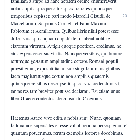
familiam a stirpe ad hanc aetatem ordine enumeraverit,
notans, qui a quoque ortus quos honores quibusque
temporibus cepisset; pari modo Marcelli Claudii de
20
Marcellorum, Scipionis Cornelii et Fabii Maximi
Fabiorum et Aemiliorum. Quibus libris nihil potest esse
dulcius iis, qui aliquam cupiditatem habent notitiae
clarorum virorum. Attigit quoque poeticen, credimus, ne
eius expers esset suavitatis. Namque versibus, qui honore
rerumque gestarum amplitudine ceteros Romani populi
praestiterunt, exposuit ita, ut sub singulorum imaginibus
facta magistratusque eorum non amplius quaternis
quinisque versibus descripserit: quod vix credendum sit,
tantas res tam breviter potuisse declarari. Est etiam unus
liber Graece confectus, de consulatu Ciceronis.
Hactenus Attico vivo edita a nobis sunt. Nunc, quoniam
fortuna nos superstites ei esse voluit, reliqua persequemur et,
quantum potuerimus, rerum exemplis lectores docebimus,