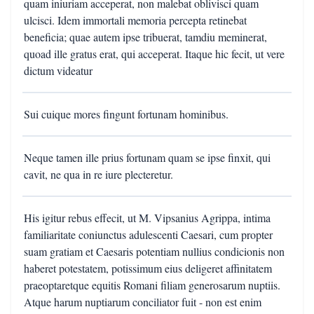
quam iniuriam acceperat, non malebat oblivisci quam
ulcisci. Idem immortali memoria percepta retinebat
beneficia; quae autem ipse tribuerat, tamdiu meminerat,
quoad ille gratus erat, qui acceperat. Itaque hic fecit, ut vere
dictum videatur
Sui cuique mores fingunt fortunam hominibus.
Neque tamen ille prius fortunam quam se ipse finxit, qui
cavit, ne qua in re iure plecteretur.
His igitur rebus effecit, ut M. Vipsanius Agrippa, intima
familiaritate coniunctus adulescenti Caesari, cum propter
suam gratiam et Caesaris potentiam nullius condicionis non
haberet potestatem, potissimum eius deligeret affinitatem
praeoptaretque equitis Romani filiam generosarum nuptiis.
Atque harum nuptiarum conciliator fuit - non est enim