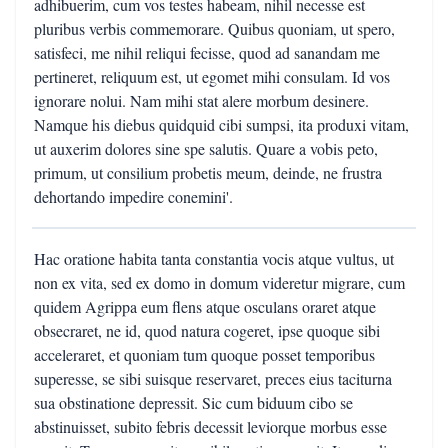
adhibuerim, cum vos testes habeam, nihil necesse est
pluribus verbis commemorare. Quibus quoniam, ut spero,
satisfeci, me nihil reliqui fecisse, quod ad sanandam me
pertineret, reliquum est, ut egomet mihi consulam. Id vos
ignorare nolui. Nam mihi stat alere morbum desinere.
Namque his diebus quidquid cibi sumpsi, ita produxi vitam,
ut auxerim dolores sine spe salutis. Quare a vobis peto,
primum, ut consilium probetis meum, deinde, ne frustra
dehortando impedire conemini'.
Hac oratione habita tanta constantia vocis atque vultus, ut
non ex vita, sed ex domo in domum videretur migrare, cum
quidem Agrippa eum flens atque osculans oraret atque
obsecraret, ne id, quod natura cogeret, ipse quoque sibi
acceleraret, et quoniam tum quoque posset temporibus
superesse, se sibi suisque reservaret, preces eius taciturna
sua obstinatione depressit. Sic cum biduum cibo se
abstinuisset, subito febris decessit leviorque morbus esse