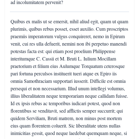
ad incolumitatem pervenit?
Quibus ex malis ut se emersit, nihil aliud egit, quam ut quam
plurimis, quibus rebus posset, esset auxilio. Cum proscriptos
praemiis imperatorum vulgus conquireret, nemo in Epirum
venit, cui res ulla defuerit, nemini non ibi perpetuo manendi
potestas facta est: qui etiam post proelium Philippense
interitumque C. Cassii et M. Bruti L. Iulium Mocillam
praetorium et filium eius Aulumque Torquatum ceterosque
pari fortuna perculsos instituerit tueri atque ex Epiro iis
omnia Samothraciam supportari iusserit. Difficile est omnia
persequi et non necessarium. Illud unum intellegi volumus,
illius liberalitatem neque temporariam neque callidam fuisse.
Id ex ipsis rebus ac temporibus iudicari potest, quod non
florentibus se venditavit, sed afflictis semper succurrit; qui
quidem Serviliam, Bruti matrem, non minus post mortem
eius quam florentem coluerit. Sic liberalitate utens nullas
inimicitias gessit, quod neque laedebat quemquam neque, si