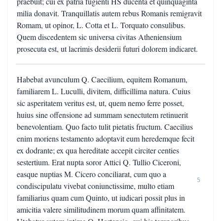
praebuit; cui ex patria fugienti HS ducenta et quinquaginta
milia donavit. Tranquillatis autem rebus Romanis remigravit
Romam, ut opinor, L. Cotta et L. Torquato consulibus.
Quem discedentem sic universa civitas Atheniensium
prosecuta est, ut lacrimis desiderii futuri dolorem indicaret.
Habebat avunculum Q. Caecilium, equitem Romanum,
familiarem L. Luculli, divitem, difficillima natura. Cuius
sic asperitatem veritus est, ut, quem nemo ferre posset,
huius sine offensione ad summam senectutem retinuerit
benevolentiam. Quo facto tulit pietatis fructum. Caecilius
enim moriens testamento adoptavit eum heredemque fecit
ex dodrante; ex qua hereditate accepit circiter centies
sestertium. Erat nupta soror Attici Q. Tullio Ciceroni,
easque nuptias M. Cicero conciliarat, cum quo a
5
condiscipulatu vivebat coniunctissime, multo etiam
familiarius quam cum Quinto, ut iudicari possit plus in
amicitia valere similitudinem morum quam affinitatem.