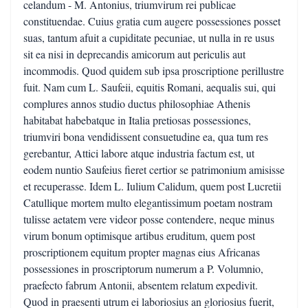
celandum - M. Antonius, triumvirum rei publicae
constituendae. Cuius gratia cum augere possessiones posset
suas, tantum afuit a cupiditate pecuniae, ut nulla in re usus
sit ea nisi in deprecandis amicorum aut periculis aut
incommodis. Quod quidem sub ipsa proscriptione perillustre
fuit. Nam cum L. Saufeii, equitis Romani, aequalis sui, qui
complures annos studio ductus philosophiae Athenis
habitabat habebatque in Italia pretiosas possessiones,
triumviri bona vendidissent consuetudine ea, qua tum res
gerebantur, Attici labore atque industria factum est, ut
eodem nuntio Saufeius fieret certior se patrimonium amisisse
et recuperasse. Idem L. Iulium Calidum, quem post Lucretii
Catullique mortem multo elegantissimum poetam nostram
tulisse aetatem vere videor posse contendere, neque minus
virum bonum optimisque artibus eruditum, quem post
proscriptionem equitum propter magnas eius Africanas
possessiones in proscriptorum numerum a P. Volumnio,
praefecto fabrum Antonii, absentem relatum expedivit.
Quod in praesenti utrum ei laboriosius an gloriosius fuerit,