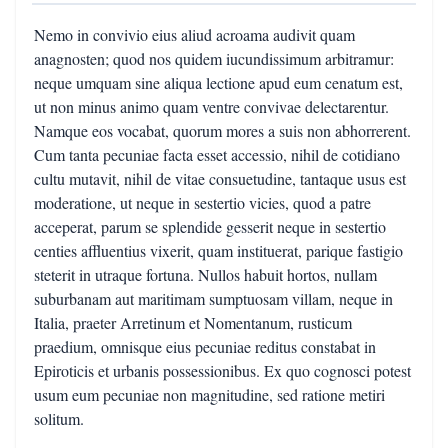
Nemo in convivio eius aliud acroama audivit quam
anagnosten; quod nos quidem iucundissimum arbitramur:
neque umquam sine aliqua lectione apud eum cenatum est,
ut non minus animo quam ventre convivae delectarentur.
Namque eos vocabat, quorum mores a suis non abhorrerent.
Cum tanta pecuniae facta esset accessio, nihil de cotidiano
cultu mutavit, nihil de vitae consuetudine, tantaque usus est
moderatione, ut neque in sestertio vicies, quod a patre
acceperat, parum se splendide gesserit neque in sestertio
centies affluentius vixerit, quam instituerat, parique fastigio
steterit in utraque fortuna. Nullos habuit hortos, nullam
suburbanam aut maritimam sumptuosam villam, neque in
Italia, praeter Arretinum et Nomentanum, rusticum
praedium, omnisque eius pecuniae reditus constabat in
Epiroticis et urbanis possessionibus. Ex quo cognosci potest
usum eum pecuniae non magnitudine, sed ratione metiri
solitum.