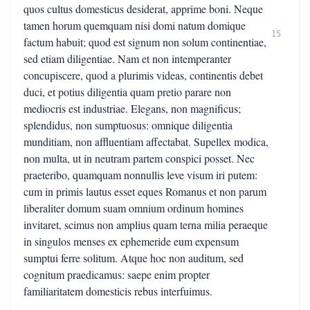
quos cultus domesticus desiderat, apprime boni. Neque
tamen horum quemquam nisi domi natum domique
15
factum habuit; quod est signum non solum continentiae,
sed etiam diligentiae. Nam et non intemperanter
concupiscere, quod a plurimis videas, continentis debet
duci, et potius diligentia quam pretio parare non
mediocris est industriae. Elegans, non magnificus;
splendidus, non sumptuosus: omnique diligentia
munditiam, non affluentiam affectabat. Supellex modica,
non multa, ut in neutram partem conspici posset. Nec
praeteribo, quamquam nonnullis leve visum iri putem:
cum in primis lautus esset eques Romanus et non parum
liberaliter domum suam omnium ordinum homines
invitaret, scimus non amplius quam terna milia peraeque
in singulos menses ex ephemeride eum expensum
sumptui ferre solitum. Atque hoc non auditum, sed
cognitum praedicamus: saepe enim propter
familiaritatem domesticis rebus interfuimus.