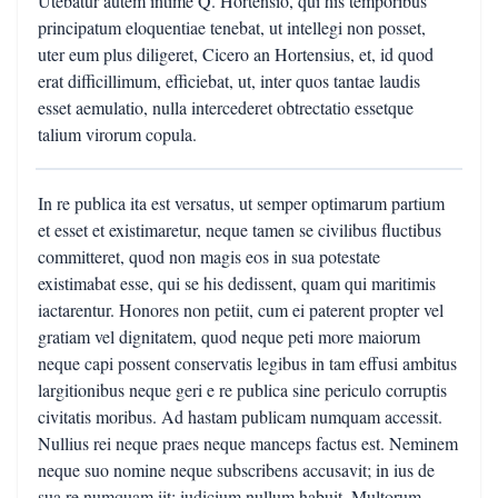
Utebatur autem intime Q. Hortensio, qui his temporibus
principatum eloquentiae tenebat, ut intellegi non posset,
uter eum plus diligeret, Cicero an Hortensius, et, id quod
erat difficillimum, efficiebat, ut, inter quos tantae laudis
esset aemulatio, nulla intercederet obtrectatio essetque
talium virorum copula.
In re publica ita est versatus, ut semper optimarum partium
et esset et existimaretur, neque tamen se civilibus fluctibus
committeret, quod non magis eos in sua potestate
existimabat esse, qui se his dedissent, quam qui maritimis
iactarentur. Honores non petiit, cum ei paterent propter vel
gratiam vel dignitatem, quod neque peti more maiorum
neque capi possent conservatis legibus in tam effusi ambitus
largitionibus neque geri e re publica sine periculo corruptis
civitatis moribus. Ad hastam publicam numquam accessit.
Nullius rei neque praes neque manceps factus est. Neminem
neque suo nomine neque subscribens accusavit; in ius de
sua re numquam iit: iudicium nullum habuit. Multorum