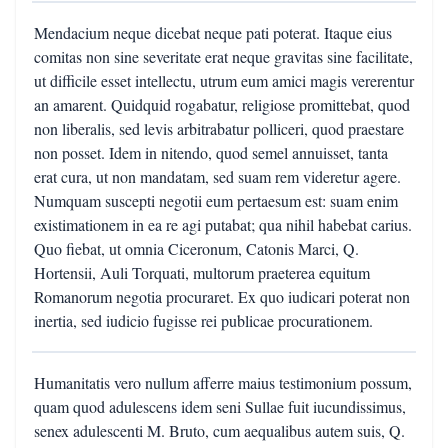
Mendacium neque dicebat neque pati poterat. Itaque eius
comitas non sine severitate erat neque gravitas sine facilitate,
ut difficile esset intellectu, utrum eum amici magis vererentur
an amarent. Quidquid rogabatur, religiose promittebat, quod
non liberalis, sed levis arbitrabatur polliceri, quod praestare
non posset. Idem in nitendo, quod semel annuisset, tanta
erat cura, ut non mandatam, sed suam rem videretur agere.
Numquam suscepti negotii eum pertaesum est: suam enim
existimationem in ea re agi putabat; qua nihil habebat carius.
Quo fiebat, ut omnia Ciceronum, Catonis Marci, Q.
Hortensii, Auli Torquati, multorum praeterea equitum
Romanorum negotia procuraret. Ex quo iudicari poterat non
inertia, sed iudicio fugisse rei publicae procurationem.
Humanitatis vero nullum afferre maius testimonium possum,
quam quod adulescens idem seni Sullae fuit iucundissimus,
senex adulescenti M. Bruto, cum aequalibus autem suis, Q.