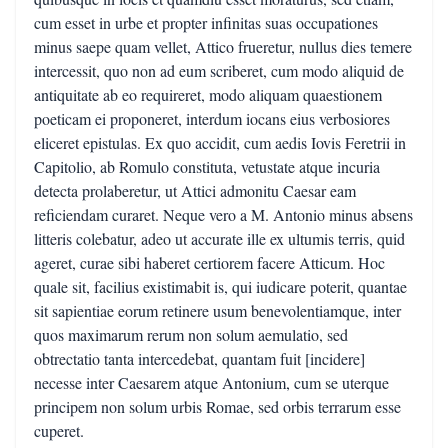
cum esset in urbe et propter infinitas suas occupationes
minus saepe quam vellet, Attico frueretur, nullus dies temere
intercessit, quo non ad eum scriberet, cum modo aliquid de
antiquitate ab eo requireret, modo aliquam quaestionem
poeticam ei proponeret, interdum iocans eius verbosiores
eliceret epistulas. Ex quo accidit, cum aedis Iovis Feretrii in
Capitolio, ab Romulo constituta, vetustate atque incuria
detecta prolaberetur, ut Attici admonitu Caesar eam
reficiendam curaret. Neque vero a M. Antonio minus absens
litteris colebatur, adeo ut accurate ille ex ultumis terris, quid
ageret, curae sibi haberet certiorem facere Atticum. Hoc
quale sit, facilius existimabit is, qui iudicare poterit, quantae
sit sapientiae eorum retinere usum benevolentiamque, inter
quos maximarum rerum non solum aemulatio, sed
obtrectatio tanta intercedebat, quantam fuit [incidere]
necesse inter Caesarem atque Antonium, cum se uterque
principem non solum urbis Romae, sed orbis terrarum esse
cuperet.