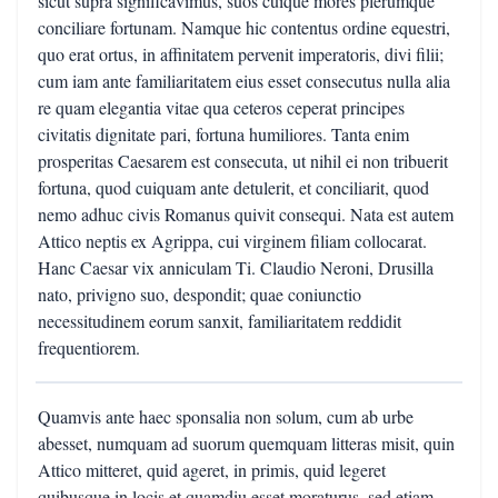
sicut supra significavimus, suos cuique mores plerumque
conciliare fortunam. Namque hic contentus ordine equestri,
quo erat ortus, in affinitatem pervenit imperatoris, divi filii;
cum iam ante familiaritatem eius esset consecutus nulla alia
re quam elegantia vitae qua ceteros ceperat principes
civitatis dignitate pari, fortuna humiliores. Tanta enim
prosperitas Caesarem est consecuta, ut nihil ei non tribuerit
fortuna, quod cuiquam ante detulerit, et conciliarit, quod
nemo adhuc civis Romanus quivit consequi. Nata est autem
Attico neptis ex Agrippa, cui virginem filiam collocarat.
Hanc Caesar vix anniculam Ti. Claudio Neroni, Drusilla
nato, privigno suo, despondit; quae coniunctio
necessitudinem eorum sanxit, familiaritatem reddidit
frequentiorem.
Quamvis ante haec sponsalia non solum, cum ab urbe
abesset, numquam ad suorum quemquam litteras misit, quin
Attico mitteret, quid ageret, in primis, quid legeret
quibusque in locis et quamdiu esset moraturus, sed etiam,