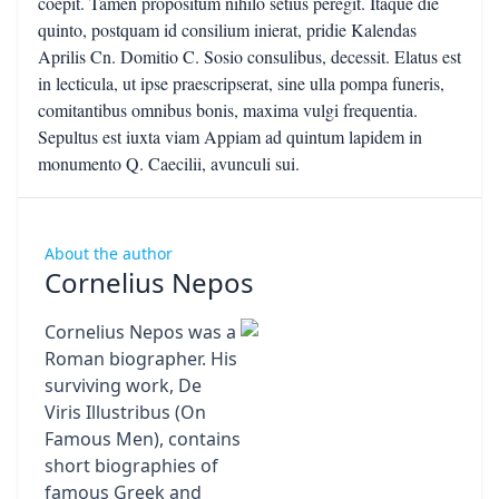
coepit. Tamen propositum nihilo setius peregit. Itaque die
quinto, postquam id consilium inierat, pridie Kalendas
Aprilis Cn. Domitio C. Sosio consulibus, decessit. Elatus est
in lecticula, ut ipse praescripserat, sine ulla pompa funeris,
comitantibus omnibus bonis, maxima vulgi frequentia.
Sepultus est iuxta viam Appiam ad quintum lapidem in
monumento Q. Caecilii, avunculi sui.
About the author
Cornelius Nepos
Cornelius Nepos was a
Roman biographer. His
surviving work, De
Viris Illustribus (On
Famous Men), contains
short biographies of
famous Greek and