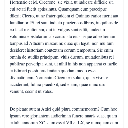
Hortensio et M. Cicerone, sic vixit, ut iudicare difficile sit,
cui aetati fuerit aptissimus. Quamquam eum praecipue
dilexit Cicero, ut ne frater quidem ei Quintus carior fuerit aut
familiarior. Ei rei sunt indicio praeter eos libros, in quibus de
eo facit mentionem, qui in vulgus sunt editi, undecim
volumina epistularum ab consulatu eius usque ad extremum
tempus ad Atticum missarum; quae qui legat, non multum
desideret historiam contextam eorum temporum. Sic enim
omnia de studiis principum, vitiis ducum, mutationibus rei
publicae perscripta sunt, ut nihil in his non appareat et facile
existimari possit prudentiam quodam modo esse
divinationem. Non enim Cicero ea solum, quae vivo se
acciderunt, futura praedixit, sed etiam, quae nunc usu
veniunt, cecinit ut vates.
De pietate autem Attici quid plura commemorem? Cum hoc
ipsum vere gloriantem audierim in funere matris suae, quam
extulit annorum XC, cum esset VII et LX, se numquam cum