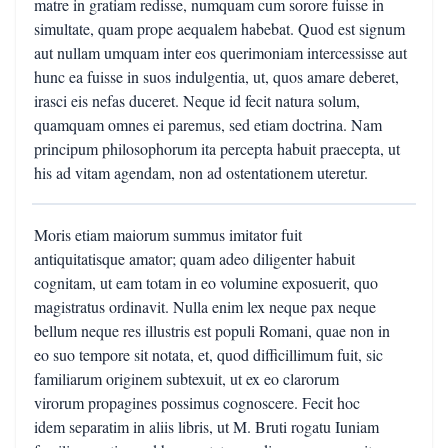
matre in gratiam redisse, numquam cum sorore fuisse in
simultate, quam prope aequalem habebat. Quod est signum
aut nullam umquam inter eos querimoniam intercessisse aut
hunc ea fuisse in suos indulgentia, ut, quos amare deberet,
irasci eis nefas duceret. Neque id fecit natura solum,
quamquam omnes ei paremus, sed etiam doctrina. Nam
principum philosophorum ita percepta habuit praecepta, ut
his ad vitam agendam, non ad ostentationem uteretur.
Moris etiam maiorum summus imitator fuit
antiquitatisque amator; quam adeo diligenter habuit
cognitam, ut eam totam in eo volumine exposuerit, quo
magistratus ordinavit. Nulla enim lex neque pax neque
bellum neque res illustris est populi Romani, quae non in
eo suo tempore sit notata, et, quod difficillimum fuit, sic
familiarum originem subtexuit, ut ex eo clarorum
virorum propagines possimus cognoscere. Fecit hoc
idem separatim in aliis libris, ut M. Bruti rogatu Iuniam