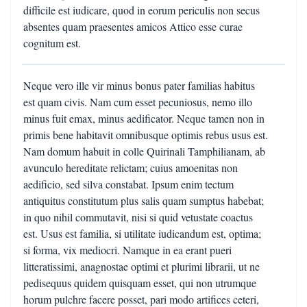
difficile est iudicare, quod in eorum periculis non secus
absentes quam praesentes amicos Attico esse curae
cognitum est.
Neque vero ille vir minus bonus pater familias habitus
est quam civis. Nam cum esset pecuniosus, nemo illo
minus fuit emax, minus aedificator. Neque tamen non in
primis bene habitavit omnibusque optimis rebus usus est.
Nam domum habuit in colle Quirinali Tamphilianam, ab
avunculo hereditate relictam; cuius amoenitas non
aedificio, sed silva constabat. Ipsum enim tectum
antiquitus constitutum plus salis quam sumptus habebat;
in quo nihil commutavit, nisi si quid vetustate coactus
est. Usus est familia, si utilitate iudicandum est, optima;
si forma, vix mediocri. Namque in ea erant pueri
litteratissimi, anagnostae optimi et plurimi librarii, ut ne
pedisequus quidem quisquam esset, qui non utrumque
horum pulchre facere posset, pari modo artifices ceteri,