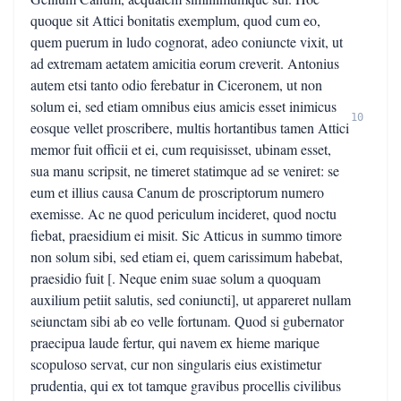
quoque sit Attici bonitatis exemplum, quod cum eo,
quem puerum in ludo cognorat, adeo coniuncte vixit, ut
ad extremam aetatem amicitia eorum creverit. Antonius
autem etsi tanto odio ferebatur in Ciceronem, ut non
solum ei, sed etiam omnibus eius amicis esset inimicus
10
eosque vellet proscribere, multis hortantibus tamen Attici
memor fuit officii et ei, cum requisisset, ubinam esset,
sua manu scripsit, ne timeret statimque ad se veniret: se
eum et illius causa Canum de proscriptorum numero
exemisse. Ac ne quod periculum incideret, quod noctu
fiebat, praesidium ei misit. Sic Atticus in summo timore
non solum sibi, sed etiam ei, quem carissimum habebat,
praesidio fuit [. Neque enim suae solum a quoquam
auxilium petiit salutis, sed coniuncti], ut appareret nullam
seiunctam sibi ab eo velle fortunam. Quod si gubernator
praecipua laude fertur, qui navem ex hieme marique
scopuloso servat, cur non singularis eius existimetur
prudentia, qui ex tot tamque gravibus procellis civilibus