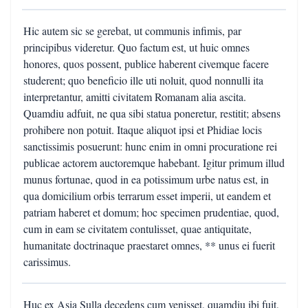
Hic autem sic se gerebat, ut communis infimis, par
principibus videretur. Quo factum est, ut huic omnes
honores, quos possent, publice haberent civemque facere
studerent; quo beneficio ille uti noluit, quod nonnulli ita
interpretantur, amitti civitatem Romanam alia ascita.
Quamdiu adfuit, ne qua sibi statua poneretur, restitit; absens
prohibere non potuit. Itaque aliquot ipsi et Phidiae locis
sanctissimis posuerunt: hunc enim in omni procuratione rei
publicae actorem auctoremque habebant. Igitur primum illud
munus fortunae, quod in ea potissimum urbe natus est, in
qua domicilium orbis terrarum esset imperii, ut eandem et
patriam haberet et domum; hoc specimen prudentiae, quod,
cum in eam se civitatem contulisset, quae antiquitate,
humanitate doctrinaque praestaret omnes, ** unus ei fuerit
carissimus.
Huc ex Asia Sulla decedens cum venisset, quamdiu ibi fuit,