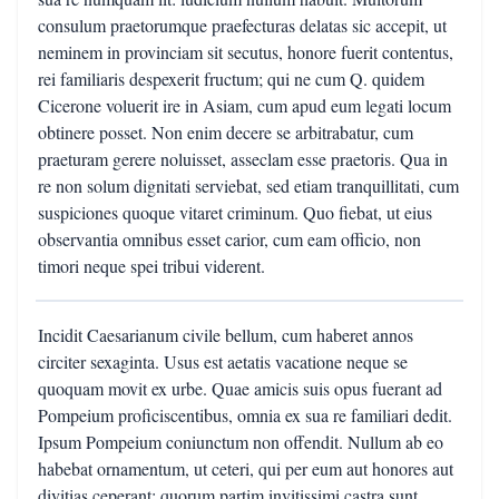
consulum praetorumque praefecturas delatas sic accepit, ut
neminem in provinciam sit secutus, honore fuerit contentus,
rei familiaris despexerit fructum; qui ne cum Q. quidem
Cicerone voluerit ire in Asiam, cum apud eum legati locum
obtinere posset. Non enim decere se arbitrabatur, cum
praeturam gerere noluisset, asseclam esse praetoris. Qua in
re non solum dignitati serviebat, sed etiam tranquillitati, cum
suspiciones quoque vitaret criminum. Quo fiebat, ut eius
observantia omnibus esset carior, cum eam officio, non
timori neque spei tribui viderent.
Incidit Caesarianum civile bellum, cum haberet annos
circiter sexaginta. Usus est aetatis vacatione neque se
quoquam movit ex urbe. Quae amicis suis opus fuerant ad
Pompeium proficiscentibus, omnia ex sua re familiari dedit.
Ipsum Pompeium coniunctum non offendit. Nullum ab eo
habebat ornamentum, ut ceteri, qui per eum aut honores aut
divitias ceperant; quorum partim invitissimi castra sunt