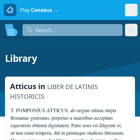
Dism
Play
Conexus →
Search...
Search...
Ope
Library
Atticus
in
LIBER DE LATINIS
HISTORICIS
T. POMPONIUS ATTICUS, ab origine ultima stirpis
Romanae generatus, perpetuo a maioribus acceptam
equestrem obtinuit dignitatem. Patre usus est diligente et,
ut tum erant tempora, diti in primisque studioso litterarum.