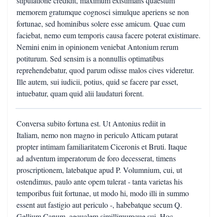
stipulatione credidit, maximum existimans quaestum
memorem gratumque cognosci simulque aperiens se non
fortunae, sed hominibus solere esse amicum. Quae cum
faciebat, nemo eum temporis causa facere poterat existimare.
Nemini enim in opinionem veniebat Antonium rerum
potiturum. Sed sensim is a nonnullis optimatibus
reprehendebatur, quod parum odisse malos cives videretur.
Ille autem, sui iudicii, potius, quid se facere par esset,
intuebatur, quam quid alii laudaturi forent.
Conversa subito fortuna est. Ut Antonius rediit in
Italiam, nemo non magno in periculo Atticam putarat
propter intimam familiaritatem Ciceronis et Bruti. Itaque
ad adventum imperatorum de foro decesserat, timens
proscriptionem, latebatque apud P. Volumnium, cui, ut
ostendimus, paulo ante opem tulerat - tanta varietas his
temporibus fuit fortunae, ut modo hi, modo illi in summo
essent aut fastigio aut periculo -, habebatque secum Q.
Gellium Canum, aequalem simillimumque sui. Hoc