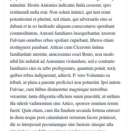
minuitur. Hostis Antonius iudicatus Italia cesserat; spes
restituendi nulla erat. Non solum inimici, qui tum erant
potentissimi et plurimi, sed etiam, qui adversariis eius se
dabant et in eo laedendo aliquam consecuturos sperabant
commoditatem, Antonii familiares insequebantur, uxorem
Fulviam omnibus rebus spoliare cupiebant, liberos etiam
exstinguere parabant. Atticus cum Ciceronis intima
familiaritate uteretur, amicissimus esset Bruto, non modo
nihil his indulsit ad Antonium violandum, sed e contrario
familiares eius ex urbe profugientes, quantum potuit, texit,
quibus rebus indiguerunt, adiuvit. P. vero Volumnio ea
tribuit, ut plura a parente proficisci non potuerint. Ipsi autem
Fulviae, cum litibus distineretur magnisque terroribus
vexaretur, tanta diligentia officium suum praestitit, ut nullum
illa stiterit vadimonium sine Attico, sponsor omnium rerum
fuerit. Quin etiam, cum illa fundum secunda fortuna emisset
in diem neque post calamitatem versuram facere potuisset,
ille se interposuit pecuniamque sine faenore sineque ulla