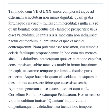
Tali modo cum VII et LXX annos complesset atque ad
extremam senectutem non minus dignitate quam gratia
fortunaque crevisset - multas enim hereditates nulla alia re
quam bonitate consecutus est - tantaque prosperitate usus
esset valetudinis, ut annis XXX medicina non indiguisset,
nactus est morbum, quem: initio et ipse et medici
contempserunt. Nam putarunt esse tenesmon, cui remedia
celeria faciliaque proponebantur. In hoc cum tres menses
sine ullis doloribus, praeterquam quos ex curatione capiebat,
consumpsisset, subito tanta vis morbi in imum intestinum
prorupit, ut extremo tempore per lumbos fistulae puris
eruperint. Atque hoc priusquam ei accideret, postquam in
dies dolores accrescere febresque accessisse sensit,
Agrippam generum ad se accersi iussit et cum eo L.
Cornelium Balbum Sextumque Peducaeum. Hos ut venisse
vidit, in cubitum innixus `Quantam' inquit `curam
diligentiamque in valetudine mea tuenda hoc tempore