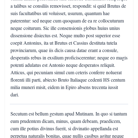
a talibus se consiliis removisset, respondit: si quid Brutus de
suis facultatibus uti voluisset, usurum, quantum hae
paterentur: sed neque cum quoquam de ea re collocuturum
neque coiturum. Sic ille consensionis globus huius unius
dissensione disiectus est. Neque multo post superior esse
coepit Antonius, ita ut Brutus et Cassius destituta tutela
provinciarum, quae iis dicis causa datae erant a consule,
desperatis rebus in exsilium proficiscerentur; neque eo magis
potenti adulatus est Antonio neque desperatos reliquit.
Atticus, qui pecuniam simul cum ceteris conferre noluerat
florenti illi parti, abiecto Bruto Italiaque cedenti HS centum
milia muneri misit, eidem in Epiro absens trecenta iussit
dari.
Secutum est bellum gestum apud Mutinam. In quo si tantum
eum prudentem dicam, minus, quam debeam, praedicem,
cum ille potius divinus fuerit, si divinatio appellanda est
perpetua naturalis bonitas, quae nullis casibus agitur neque