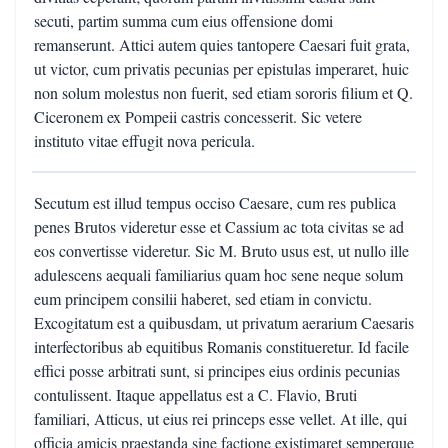
secuti, partim summa cum eius offensione domi
remanserunt. Attici autem quies tantopere Caesari fuit grata,
ut victor, cum privatis pecunias per epistulas imperaret, huic
non solum molestus non fuerit, sed etiam sororis filium et Q.
Ciceronem ex Pompeii castris concesserit. Sic vetere
instituto vitae effugit nova pericula.
Secutum est illud tempus occiso Caesare, cum res publica
penes Brutos videretur esse et Cassium ac tota civitas se ad
eos convertisse videretur. Sic M. Bruto usus est, ut nullo ille
adulescens aequali familiarius quam hoc sene neque solum
eum principem consilii haberet, sed etiam in convictu.
Excogitatum est a quibusdam, ut privatum aerarium Caesaris
interfectoribus ab equitibus Romanis constitueretur. Id facile
effici posse arbitrati sunt, si principes eius ordinis pecunias
contulissent. Itaque appellatus est a C. Flavio, Bruti
familiari, Atticus, ut eius rei princeps esse vellet. At ille, qui
officia amicis praestanda sine factione existimaret semperque