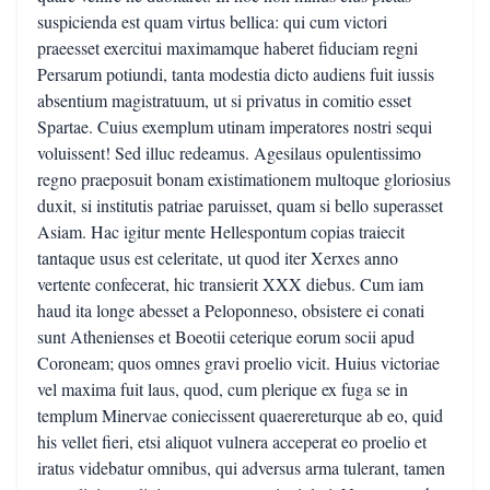
suspicienda est quam virtus bellica: qui cum victori
praeesset exercitui maximamque haberet fiduciam regni
Persarum potiundi, tanta modestia dicto audiens fuit iussis
absentium magistratuum, ut si privatus in comitio esset
Spartae. Cuius exemplum utinam imperatores nostri sequi
voluissent! Sed illuc redeamus. Agesilaus opulentissimo
regno praeposuit bonam existimationem multoque gloriosius
duxit, si institutis patriae paruisset, quam si bello superasset
Asiam. Hac igitur mente Hellespontum copias traiecit
tantaque usus est celeritate, ut quod iter Xerxes anno
vertente confecerat, hic transierit XXX diebus. Cum iam
haud ita longe abesset a Peloponneso, obsistere ei conati
sunt Athenienses et Boeotii ceterique eorum socii apud
Coroneam; quos omnes gravi proelio vicit. Huius victoriae
vel maxima fuit laus, quod, cum plerique ex fuga se in
templum Minervae coniecissent quaerereturque ab eo, quid
his vellet fieri, etsi aliquot vulnera acceperat eo proelio et
iratus videbatur omnibus, qui adversus arma tulerant, tamen