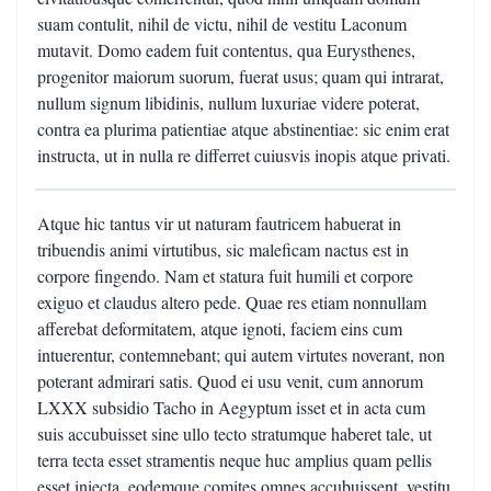
suam contulit, nihil de victu, nihil de vestitu Laconum
mutavit. Domo eadem fuit contentus, qua Eurysthenes,
progenitor maiorum suorum, fuerat usus; quam qui intrarat,
nullum signum libidinis, nullum luxuriae videre poterat,
contra ea plurima patientiae atque abstinentiae: sic enim erat
instructa, ut in nulla re differret cuiusvis inopis atque privati.
Atque hic tantus vir ut naturam fautricem habuerat in
tribuendis animi virtutibus, sic maleficam nactus est in
corpore fingendo. Nam et statura fuit humili et corpore
exiguo et claudus altero pede. Quae res etiam nonnullam
afferebat deformitatem, atque ignoti, faciem eins cum
intuerentur, contemnebant; qui autem virtutes noverant, non
poterant admirari satis. Quod ei usu venit, cum annorum
LXXX subsidio Tacho in Aegyptum isset et in acta cum
suis accubuisset sine ullo tecto stratumque haberet tale, ut
terra tecta esset stramentis neque huc amplius quam pellis
esset iniecta, eodemque comites omnes accubuissent, vestitu