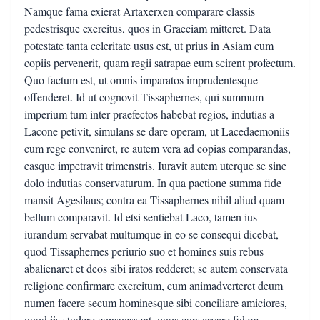
Namque fama exierat Artaxerxen comparare classis
pedestrisque exercitus, quos in Graeciam mitteret. Data
potestate tanta celeritate usus est, ut prius in Asiam cum
copiis pervenerit, quam regii satrapae eum scirent profectum.
Quo factum est, ut omnis imparatos imprudentesque
offenderet. Id ut cognovit Tissaphernes, qui summum
imperium tum inter praefectos habebat regios, indutias a
Lacone petivit, simulans se dare operam, ut Lacedaemoniis
cum rege conveniret, re autem vera ad copias comparandas,
easque impetravit trimenstris. Iuravit autem uterque se sine
dolo indutias conservaturum. In qua pactione summa fide
mansit Agesilaus; contra ea Tissaphernes nihil aliud quam
bellum comparavit. Id etsi sentiebat Laco, tamen ius
iurandum servabat multumque in eo se consequi dicebat,
quod Tissaphernes periurio suo et homines suis rebus
abalienaret et deos sibi iratos redderet; se autem conservata
religione confirmare exercitum, cum animadverteret deum
numen facere secum hominesque sibi conciliare amiciores,
quod iis studere consuessent, quos conservare fidem