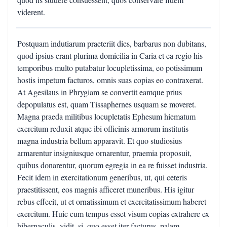
viderent.
Postquam indutiarum praeteriit dies, barbarus non dubitans,
quod ipsius erant plurima domicilia in Caria et ea regio his
temporibus multo putabatur locupletissima, eo potissimum
hostis impetum facturos, omnis suas copias eo contraxerat.
At Agesilaus in Phrygiam se convertit eamque prius
depopulatus est, quam Tissaphernes usquam se moveret.
Magna praeda militibus locupletatis Ephesum hiematum
exercitum reduxit atque ibi officinis armorum institutis
magna industria bellum apparavit. Et quo studiosius
armarentur insigniusque ornarentur, praemia proposuit,
quibus donarentur, quorum egregia in ea re fuisset industria.
Fecit idem in exercitationum generibus, ut, qui ceteris
praestitissent, eos magnis afficeret muneribus. His igitur
rebus effecit, ut et ornatissimum et exercitatissimum haberet
exercitum. Huic cum tempus esset visum copias extrahere ex
hibernaculis, vidit, si, quo esset iter facturus, palam