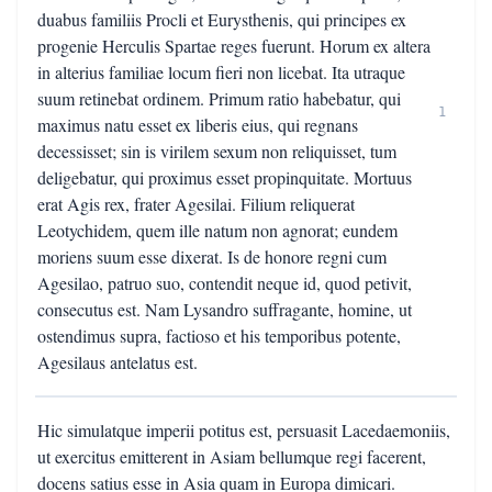
duabus familiis Procli et Eurysthenis, qui principes ex
progenie Herculis Spartae reges fuerunt. Horum ex altera
in alterius familiae locum fieri non licebat. Ita utraque
suum retinebat ordinem. Primum ratio habebatur, qui
1
maximus natu esset ex liberis eius, qui regnans
decessisset; sin is virilem sexum non reliquisset, tum
deligebatur, qui proximus esset propinquitate. Mortuus
erat Agis rex, frater Agesilai. Filium reliquerat
Leotychidem, quem ille natum non agnorat; eundem
moriens suum esse dixerat. Is de honore regni cum
Agesilao, patruo suo, contendit neque id, quod petivit,
consecutus est. Nam Lysandro suffragante, homine, ut
ostendimus supra, factioso et his temporibus potente,
Agesilaus antelatus est.
Hic simulatque imperii potitus est, persuasit Lacedaemoniis,
ut exercitus emitterent in Asiam bellumque regi facerent,
docens satius esse in Asia quam in Europa dimicari.