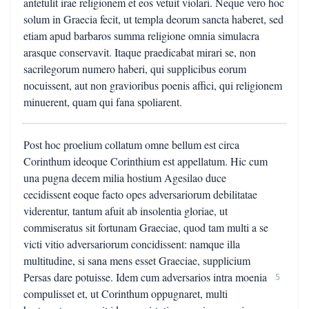
antetulit irae religionem et eos vetuit violari. Neque vero hoc
solum in Graecia fecit, ut templa deorum sancta haberet, sed
etiam apud barbaros summa religione omnia simulacra
arasque conservavit. Itaque praedicabat mirari se, non
sacrilegorum numero haberi, qui supplicibus eorum
nocuissent, aut non gravioribus poenis affici, qui religionem
minuerent, quam qui fana spoliarent.
Post hoc proelium collatum omne bellum est circa
Corinthum ideoque Corinthium est appellatum. Hic cum
una pugna decem milia hostium Agesilao duce
cecidissent eoque facto opes adversariorum debilitatae
viderentur, tantum afuit ab insolentia gloriae, ut
commiseratus sit fortunam Graeciae, quod tam multi a se
victi vitio adversariorum concidissent: namque illa
multitudine, si sana mens esset Graeciae, supplicium
Persas dare potuisse. Idem cum adversarios intra moenia
5
compulisset et, ut Corinthum oppugnaret, multi