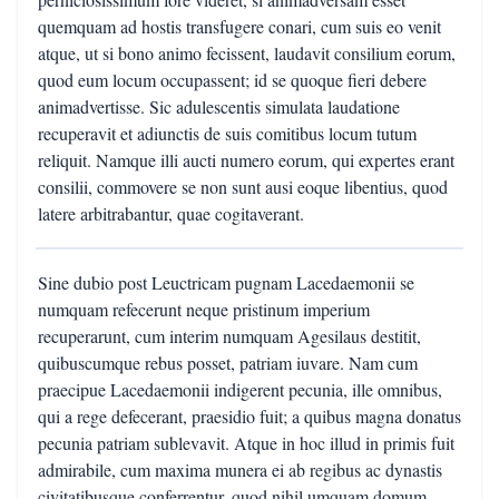
quemquam ad hostis transfugere conari, cum suis eo venit
atque, ut si bono animo fecissent, laudavit consilium eorum,
quod eum locum occupassent; id se quoque fieri debere
animadvertisse. Sic adulescentis simulata laudatione
recuperavit et adiunctis de suis comitibus locum tutum
reliquit. Namque illi aucti numero eorum, qui expertes erant
consilii, commovere se non sunt ausi eoque libentius, quod
latere arbitrabantur, quae cogitaverant.
Sine dubio post Leuctricam pugnam Lacedaemonii se
numquam refecerunt neque pristinum imperium
recuperarunt, cum interim numquam Agesilaus destitit,
quibuscumque rebus posset, patriam iuvare. Nam cum
praecipue Lacedaemonii indigerent pecunia, ille omnibus,
qui a rege defecerant, praesidio fuit; a quibus magna donatus
pecunia patriam sublevavit. Atque in hoc illud in primis fuit
admirabile, cum maxima munera ei ab regibus ac dynastis
civitatibusque conferrentur, quod nihil umquam domum