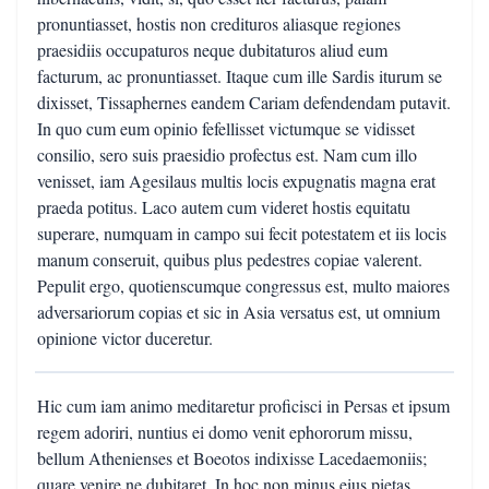
pronuntiasset, hostis non credituros aliasque regiones
praesidiis occupaturos neque dubitaturos aliud eum
facturum, ac pronuntiasset. Itaque cum ille Sardis iturum se
dixisset, Tissaphernes eandem Cariam defendendam putavit.
In quo cum eum opinio fefellisset victumque se vidisset
consilio, sero suis praesidio profectus est. Nam cum illo
venisset, iam Agesilaus multis locis expugnatis magna erat
praeda potitus. Laco autem cum videret hostis equitatu
superare, numquam in campo sui fecit potestatem et iis locis
manum conseruit, quibus plus pedestres copiae valerent.
Pepulit ergo, quotienscumque congressus est, multo maiores
adversariorum copias et sic in Asia versatus est, ut omnium
opinione victor duceretur.
Hic cum iam animo meditaretur proficisci in Persas et ipsum
regem adoriri, nuntius ei domo venit ephororum missu,
bellum Athenienses et Boeotos indixisse Lacedaemoniis;
quare venire ne dubitaret. In hoc non minus eius pietas