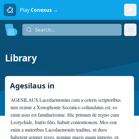
Dism
Play
Conexus →
Search...
Search...
Ope
Library
Agesilaus
in
AGESILAUS Lacedaemonius cum a ceteris scriptoribus
tum eximie a Xenophonte Socratico collaudatus est; eo
enim usus est familiarissime. Hic primum de regno cum
Leotychide, fratris filio, habuit contentionem. Mos erat
enim a maioribus Lacedaemoniis traditus, ut duos
haberent semper reges, nomine magis quam imperio, ex