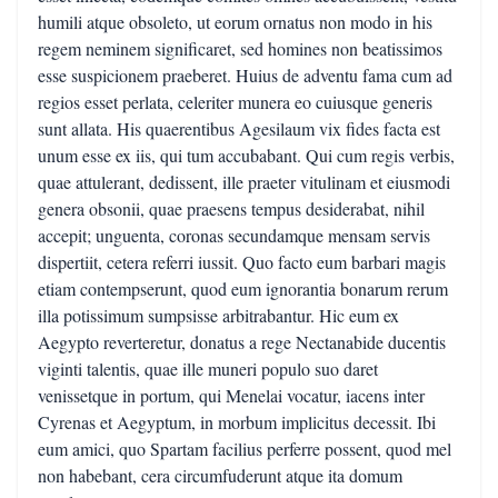
humili atque obsoleto, ut eorum ornatus non modo in his
regem neminem significaret, sed homines non beatissimos
esse suspicionem praeberet. Huius de adventu fama cum ad
regios esset perlata, celeriter munera eo cuiusque generis
sunt allata. His quaerentibus Agesilaum vix fides facta est
unum esse ex iis, qui tum accubabant. Qui cum regis verbis,
quae attulerant, dedissent, ille praeter vitulinam et eiusmodi
genera obsonii, quae praesens tempus desiderabat, nihil
accepit; unguenta, coronas secundamque mensam servis
dispertiit, cetera referri iussit. Quo facto eum barbari magis
etiam contempserunt, quod eum ignorantia bonarum rerum
illa potissimum sumpsisse arbitrabantur. Hic eum ex
Aegypto reverteretur, donatus a rege Nectanabide ducentis
viginti talentis, quae ille muneri populo suo daret
venissetque in portum, qui Menelai vocatur, iacens inter
Cyrenas et Aegyptum, in morbum implicitus decessit. Ibi
eum amici, quo Spartam facilius perferre possent, quod mel
non habebant, cera circumfuderunt atque ita domum