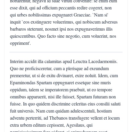
hortarentur, negavit id suae virtuti convenire: se enim eum
esse dixit, qui ad officium peccantis redire cogeret, non
qui urbes nobilissimas expugnaret Graeciae. `Nam si'
inquit `eos exstinguere voluerimus, qui nobiscum adversus
barbaros steterunt, nosmet ipsi nos expugnaverimus illis
quiescentibus. Quo facto sine negotio, cum voluerint, nos
oppriment'.
Interim accidit illa calamitas apud Leuctra Lacedaemoniis.
Quo ne proficisceretur, cum a plerisque ad exeundum
premeretur, ut si de exitu divinaret, exire noluit. Idem, cum
Epaminondas Spartam oppugnaret essetque sine muris
oppidum, talem se imperatorem praebuit, ut eo tempore
omnibus apparuerit, nisi ille fuisset, Spartam futuram non
fuisse. In quo quidem discrimine celeritas eius consilii saluti
fuit universis. Nam cum quidam adulescentuli, hostium
adventu perterriti, ad Thebanos transfugere vellent et locum
extra urbem editum cepissent, Agesilaus, qui
perniciosissimum fore videret, si animadversam esset