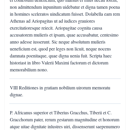
non admittendum inpunitum uidebatur et digna tamen poena
in homines sceleratos uindicatum fuisset. Dolabella eam rem
Athenas ad Ariopagitas ut ad iudices grauiores
exercitatioresque reiecit. Ariopagitae cognita causa
accusatorem mulieris et ipsam, quae accusabatur, centesimo
anno adesse iusserunt. Sic neque absolutum mulieris
ueneficium est, quod per leges non licuit, neque nocens
damnata poenitaque, quae digna uenia fuit. Scripta haec
historiast in libro Valerii Maximi factorum et dictorum
memorabilium nono.
VIII Reditiones in gratiam nobilium uirorum memoratu
dignae.
P. Africanus superior et Tiberius Gracchus, Tiberii et C.
Gracchorum pater, rerum gestarum magnitudine et honorum
atque uitae dignitate inlustres uiri, dissenserunt saepenumero