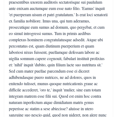
praesentibus uxorem auditoris sectatorisque sui paululum
ante enixam auctumque eum esse nato filio. 'Eamus' inquit
'et puerperam uisum et patri gratulatum.' Is erat loci senatorii
ex familia nobiliore. Imus una, qui tum aderamus,
prosecutique eum sumus ad domum, quo pergebat, et cum
eo simul introgressi sumus. Tum in primis aedibus
complexus hominem congratulatusque adsedit. Atque ubi
percontatus est, quam diutinum puerperium et quam
laboriosi nixus fuissent, puellamque defessam labore ac
uigilia somnum capere cognouit, fabulari instituit prolixius
et: 'nihil' inquit 'dubito, quin filium lacte suo nutritura sit.'
Sed cum mater puellae parcendum esse ei diceret
adhibendasque puero nutrices, ne ad dolores, quos in
enitendo tulisset, munus quoque nutricationis graue ac
difficile accederet, 'oro te,' inquit 'mulier, sine eam totam
integram matrem esse filii sui. Quod est enim hoc contra
naturam inperfectum atque dimidiatum matris genus
peperisse ac statim a sese abiecisse? aluisse in utero
sanguine suo nescio quid, quod non uideret, non alere nunc