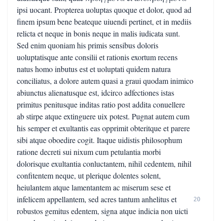
ipsi uocant. Propterea uoluptas quoque et dolor, quod ad
finem ipsum bene beateque uiuendi pertinet, et in mediis
relicta et neque in bonis neque in malis iudicata sunt.
Sed enim quoniam his primis sensibus doloris
uoluptatisque ante consilii et rationis exortum recens
natus homo inbutus est et uoluptati quidem natura
conciliatus, a dolore autem quasi a graui quodam inimico
abiunctus alienatusque est, idcirco adfectiones istas
primitus penitusque inditas ratio post addita conuellere
ab stirpe atque extinguere uix potest. Pugnat autem cum
his semper et exultantis eas opprimit obteritque et parere
sibi atque oboedire cogit. Itaque uidistis philosophum
ratione decreti sui nixum cum petulantia morbi
dolorisque exultantia conluctantem, nihil cedentem, nihil
confitentem neque, ut plerique dolentes solent,
heiulantem atque lamentantem ac miserum sese et
infelicem appellantem, sed acres tantum anhelitus et
20
robustos gemitus edentem, signa atque indicia non uicti