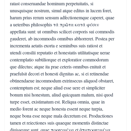
ratast conseruandae hominum perpetuitatis, si
unusquisque nostrum, simul atque editus in lucem foret,
harum prius rerum sensum adfectionemque caperet, quae
a ueteribus philosophis τὰ πρῶτα κατὰ φύσιν
appellata sunt: ut omnibus scilicet corporis sui commodis
gauderet, ab incommodis omnibus abhorreret. Postea per
incrementa aetatis exorta e seminibus suis ratiost et
utendi consilii reputatio et honestatis utilitatisque uerae
contemplatio subtiliorque et exploratior commodorum
que dilectus; atque ita prae ceteris omnibus enituit et
praefulsit decori et honesti dignitas ac, si ei retinendae
obtinendaeue incommodum extrinsecus aliquod obstaret,
contemptum est; neque aliud esse uere et simpliciter
bonum nisi honestum, aliud quicquam malum, nisi quod
turpe esset, existimatum est. Reliqua omnia, quae in
medio forent ac neque honesta essent neque turpia,
neque bona esse neque mala decretum est. Productiones
tamen et reiectiones suis quaeque momentis distinctae
diuisaeque sunt, quae προηγμένα et ἀποπροηγμένα