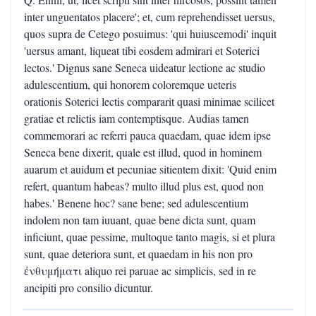
inter unguentatos placere'; et, cum reprehendisset uersus,
quos supra de Cetego posuimus: 'qui huiuscemodi' inquit
'uersus amant, liqueat tibi eosdem admirari et Soterici
lectos.' Dignus sane Seneca uideatur lectione ac studio
adulescentium, qui honorem coloremque ueteris
orationis Soterici lectis compararit quasi minimae scilicet
gratiae et relictis iam contemptisque. Audias tamen
commemorari ac referri pauca quaedam, quae idem ipse
Seneca bene dixerit, quale est illud, quod in hominem
auarum et auidum et pecuniae sitientem dixit: 'Quid enim
refert, quantum habeas? multo illud plus est, quod non
habes.' Benene hoc? sane bene; sed adulescentium
indolem non tam iuuant, quae bene dicta sunt, quam
inficiunt, quae pessime, multoque tanto magis, si et plura
sunt, quae deteriora sunt, et quaedam in his non pro
ἐνθυμήματι aliquo rei paruae ac simplicis, sed in re
ancipiti pro consilio dicuntur.