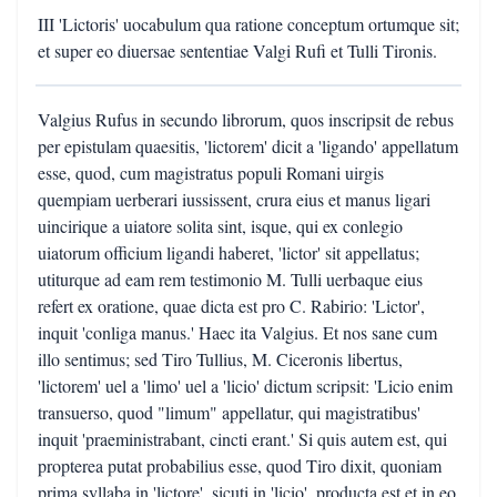
III 'Lictoris' uocabulum qua ratione conceptum ortumque sit;
et super eo diuersae sententiae Valgi Rufi et Tulli Tironis.
Valgius Rufus in secundo librorum, quos inscripsit de rebus
per epistulam quaesitis, 'lictorem' dicit a 'ligando' appellatum
esse, quod, cum magistratus populi Romani uirgis
quempiam uerberari iussissent, crura eius et manus ligari
uincirique a uiatore solita sint, isque, qui ex conlegio
uiatorum officium ligandi haberet, 'lictor' sit appellatus;
utiturque ad eam rem testimonio M. Tulli uerbaque eius
refert ex oratione, quae dicta est pro C. Rabirio: 'Lictor',
inquit 'conliga manus.' Haec ita Valgius. Et nos sane cum
illo sentimus; sed Tiro Tullius, M. Ciceronis libertus,
'lictorem' uel a 'limo' uel a 'licio' dictum scripsit: 'Licio enim
transuerso, quod "limum" appellatur, qui magistratibus'
inquit 'praeministrabant, cincti erant.' Si quis autem est, qui
propterea putat probabilius esse, quod Tiro dixit, quoniam
prima syllaba in 'lictore', sicuti in 'licio', producta est et in eo