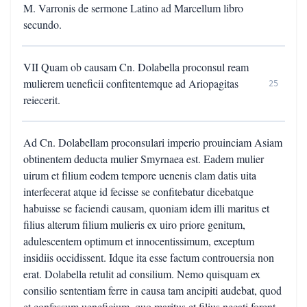
M. Varronis de sermone Latino ad Marcellum libro
secundo.
VII Quam ob causam Cn. Dolabella proconsul ream
mulierem ueneficii confitentemque ad Ariopagitas
25
reiecerit.
Ad Cn. Dolabellam proconsulari imperio prouinciam Asiam
obtinentem deducta mulier Smyrnaea est. Eadem mulier
uirum et filium eodem tempore uenenis clam datis uita
interfecerat atque id fecisse se confitebatur dicebatque
habuisse se faciendi causam, quoniam idem illi maritus et
filius alterum filium mulieris ex uiro priore genitum,
adulescentem optimum et innocentissimum, exceptum
insidiis occidissent. Idque ita esse factum controuersia non
erat. Dolabella retulit ad consilium. Nemo quisquam ex
consilio sententiam ferre in causa tam ancipiti audebat, quod
et confessum ueneficium, quo maritus et filius necati forent,