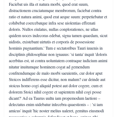
Faciebat uis illa et natura morbi, quod erat suum,
distractionem cruciatumque membrorum, faciebat contra
ratio et natura animi, quod erat aeque suum: perpetiebatur et
cohibebat coercebatque infra sese uiolentias effrenati
doloris. Nullos eiulatus, nullas conplorationes, ne ullas
quidem uoces indecoras edebat, signa tamen quaedam, sicut
uidistis, existebant uirtutis et corporis de possessione
hominis pugnantium.' Tum e sectatoribus Tauri iuuenis in
disciplinis philosophiae non ignauus: 'si tanta' inquit 'doloris
acerbitas est, ut contra uoluntatem contraque iudicium animi
nitatur inuitumque hominem cogat ad gemendum
confitendumque de malo morbi saeuientis, cur dolor aput
Stoicos indifferens esse dicitur, non malum? cur deinde aut
stoicus homo cogi aliquid potest aut dolor cogere, cum et
dolorem Stoici nihil cogere et sapientem nihil cogi posse
dicant?' Ad ea Taurus uultu iam propemodum laetiore –
delectatus enim uidebatur inlecebra quaestionis – : 'si iam
amicus' inquit 'hic noster melius ualeret, gemitus eiusmodi
necessarios a calumnia defendisset et hanc, opinor, tibi