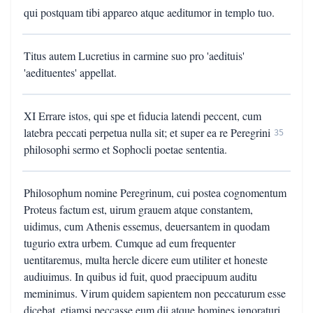
qui postquam tibi appareo atque aeditumor in templo tuo.
Titus autem Lucretius in carmine suo pro 'aedituis'
'aedituentes' appellat.
XI Errare istos, qui spe et fiducia latendi peccent, cum
latebra peccati perpetua nulla sit; et super ea re Peregrini
35
philosophi sermo et Sophocli poetae sententia.
Philosophum nomine Peregrinum, cui postea cognomentum
Proteus factum est, uirum grauem atque constantem,
uidimus, cum Athenis essemus, deuersantem in quodam
tugurio extra urbem. Cumque ad eum frequenter
uentitaremus, multa hercle dicere eum utiliter et honeste
audiuimus. In quibus id fuit, quod praecipuum auditu
meminimus. Virum quidem sapientem non peccaturum esse
dicebat, etiamsi peccasse eum dii atque homines ignoraturi