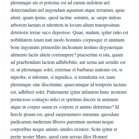
plerumque uis et potestas est ad earum indolem uel
detrectandam uel augendam aquarum atque terrarum, quae
alunt, quam ipsius, quod iacitur, seminis, ac saepe uideas
arborem laetam et nitentem in locum alium transpositam
deterioris terrae suco deperisse. Quae, malum, igitur ratio est
nobilitatem istam nati modo hominis corpusque et animum
bene ingeniatis primordiis inchoatum insitiuo degenerique
alimento lactis alieni corrumpere? praesertim si ista, quam
ad praebendum lactem adhibebitis, aut serua aut seruilis est
et, ut plerumque solet, externae et barbarae nationis est, si
inproba, si informis, si inpudica, si temulenta est; nam
plerumque sine discrimine, quaecumque id temporis lactans
est, adhiberi solet. Patiemurne igitur infantem hunc nostrum
pernicioso contagio infici et spiritum ducere in animum
atque in corpus suum ex corpore et animo deterrimo? Id
hercle ipsum est, quod saepenumero miramur, quosdam
pudicarum mulierum liberos parentum suorum neque
corporibus neque animis similes existere. Scite igitur et
perite noster Maro, quod cum uersus illos Homeri