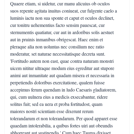
Quaere etiam, si uidetur, cur manu alicuius ob oculos
suos repente agitata inuitus coniueat, cur fulgente caelo a
luminis iactu non sua sponte et caput et oculos declinet,
cur tonitru uehementius facto sensim pauescat, cur
sternumentis quatiatur, cur aut in ardoribus solis aestuet
aut in pruinis inmanibus obrigescat. Haec enim et
pleraque alia non uoluntas nec consilium nec ratio
moderatur, set naturae necessitatisque decreta sunt.
'Fortitudo autem non east, quae contra naturam monstri
uicem nititur ultraque modum eius egreditur aut stupore
animi aut inmanitate aut quadam misera et necessaria in
perpetiendis doloribus exercitatione, qualem fuisse
accepimus ferum quendam in ludo Caesaris gladiatorem,
qui, cum uulnera eius a medicis exsecabantur, ridere
solitus fuit; sed ea uera et proba fortitudost, quam
maiores nostri scientiam esse dixerunt rerum
tolerandarum et non tolerandarum. Per quod apparet esse
quaedam intolerabilia, a quibus fortes uiri aut obeundis
abhorreant aut sustinendis.' Cum haec Taurus dixisset