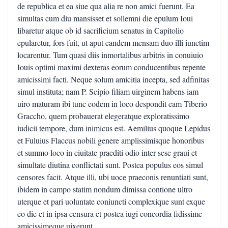
de republica et ea siue qua alia re non amici fuerunt. Ea
simultas cum diu mansisset et sollemni die epulum Ioui
libaretur atque ob id sacrificium senatus in Capitolio
epularetur, fors fuit, ut aput eandem mensam duo illi iunctim
locarentur. Tum quasi diis inmortalibus arbitris in conuiuio
Iouis optimi maximi dexteras eorum conducentibus repente
amicissimi facti. Neque solum amicitia incepta, sed adfinitas
simul instituta; nam P. Scipio filiam uirginem habens iam
uiro maturam ibi tunc eodem in loco despondit eam Tiberio
Graccho, quem probauerat elegeratque exploratissimo
iudicii tempore, dum inimicus est. Aemilius quoque Lepidus
et Fuluius Flaccus nobili genere amplissimisque honoribus
et summo loco in ciuitate praediti odio inter sese graui et
simultate diutina conflictati sunt. Postea populus eos simul
censores facit. Atque illi, ubi uoce praeconis renuntiati sunt,
ibidem in campo statim nondum dimissa contione ultro
uterque et pari uoluntate coniuncti complexique sunt exque
eo die et in ipsa censura et postea iugi concordia fidissime
amicissimeque uixerunt.