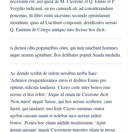
necessum est; sed quod de M. Cicerone et Q. Ennio et P.
Vergilio iudicauit, ea res cuimodi sit, ad considerandum
ponemus. In libro enim uicesimo secundo epistularum
moralium, quas ad Lucilium conposuit, deridiculos uersus
Q. Ennium de Cetego antiquo uiro fecisse hos dicit:
is dictust ollis popularibus olim, qui tum uiuebant homines
atque aeuum agitabant, flos delibatus populi Suada medulla.
Ac deinde scribit de isdem uersibus uerba haec:
'Admiror eloquentissimos uiros et deditos Ennio pro
optimis ridicula laudasse. Cicero certe inter bonos eius
uersus et hos refert.' Atque id etiam de Cicerone dicit:
'Non miror' inquit 'fuisse, qui hos uersus scriberet, cum
fuerit, qui laudaret; nisi forte Cicero summus orator
agebat causam suam et uolebat suos uersus uideri
bonos.' Postea hoc etiam addidit insulsissime: 'Aput
ipsum quoque' inquit 'Ciceronem inuenies etiam in prosa