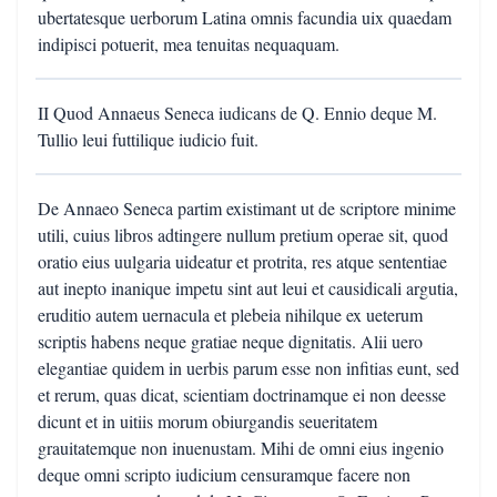
ubertatesque uerborum Latina omnis facundia uix quaedam
indipisci potuerit, mea tenuitas nequaquam.
II Quod Annaeus Seneca iudicans de Q. Ennio deque M.
Tullio leui futtilique iudicio fuit.
De Annaeo Seneca partim existimant ut de scriptore minime
utili, cuius libros adtingere nullum pretium operae sit, quod
oratio eius uulgaria uideatur et protrita, res atque sententiae
aut inepto inanique impetu sint aut leui et causidicali argutia,
eruditio autem uernacula et plebeia nihilque ex ueterum
scriptis habens neque gratiae neque dignitatis. Alii uero
elegantiae quidem in uerbis parum esse non infitias eunt, sed
et rerum, quas dicat, scientiam doctrinamque ei non deesse
dicunt et in uitiis morum obiurgandis seueritatem
grauitatemque non inuenustam. Mihi de omni eius ingenio
deque omni scripto iudicium censuramque facere non