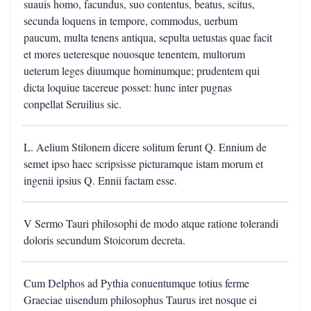
suauis homo, facundus, suo contentus, beatus, scitus,
secunda loquens in tempore, commodus, uerbum
paucum, multa tenens antiqua, sepulta uetustas quae facit
et mores ueteresque nouosque tenentem, multorum
ueterum leges diuumque hominumque; prudentem qui
dicta loquiue tacereue posset: hunc inter pugnas
conpellat Seruilius sic.
L. Aelium Stilonem dicere solitum ferunt Q. Ennium de
semet ipso haec scripsisse picturamque istam morum et
ingenii ipsius Q. Ennii factam esse.
V Sermo Tauri philosophi de modo atque ratione tolerandi
doloris secundum Stoicorum decreta.
Cum Delphos ad Pythia conuentumque totius ferme
Graeciae uisendum philosophus Taurus iret nosque ei