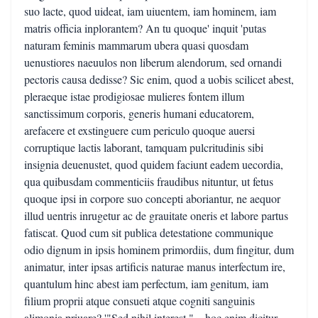
suo lacte, quod uideat, iam uiuentem, iam hominem, iam
matris officia inplorantem? An tu quoque' inquit 'putas
naturam feminis mammarum ubera quasi quosdam
uenustiores naeuulos non liberum alendorum, sed ornandi
pectoris causa dedisse? Sic enim, quod a uobis scilicet abest,
pleraeque istae prodigiosae mulieres fontem illum
sanctissimum corporis, generis humani educatorem,
arefacere et exstinguere cum periculo quoque auersi
corruptique lactis laborant, tamquam pulcritudinis sibi
insignia deuenustet, quod quidem faciunt eadem uecordia,
qua quibusdam commenticiis fraudibus nituntur, ut fetus
quoque ipsi in corpore suo concepti aboriantur, ne aequor
illud uentris inrugetur ac de grauitate oneris et labore partus
fatiscat. Quod cum sit publica detestatione communique
odio dignum in ipsis hominem primordiis, dum fingitur, dum
animatur, inter ipsas artificis naturae manus interfectum ire,
quantulum hinc abest iam perfectum, iam genitum, iam
filium proprii atque consueti atque cogniti sanguinis
alimonia priuare? '"Sed nihil interest," – hoc enim dicitur –