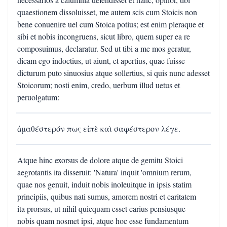
quaestionem dissoluisset, me autem scis cum Stoicis non
bene conuenire uel cum Stoica potius; est enim pleraque et
sibi et nobis incongruens, sicut libro, quem super ea re
composuimus, declaratur. Sed ut tibi a me mos geratur,
dicam ego indoctius, ut aiunt, et apertius, quae fuisse
dicturum puto sinuosius atque sollertius, si quis nunc adesset
Stoicorum; nosti enim, credo, uerbum illud uetus et
peruolgatum:
ἀμαθέστερόν πως εἰπὲ καὶ σαφέστερον λέγε.
Atque hinc exorsus de dolore atque de gemitu Stoici
aegrotantis ita disseruit: 'Natura' inquit 'omnium rerum,
quae nos genuit, induit nobis inoleuitque in ipsis statim
principiis, quibus nati sumus, amorem nostri et caritatem
ita prorsus, ut nihil quicquam esset carius pensiusque
nobis quam nosmet ipsi, atque hoc esse fundamentum