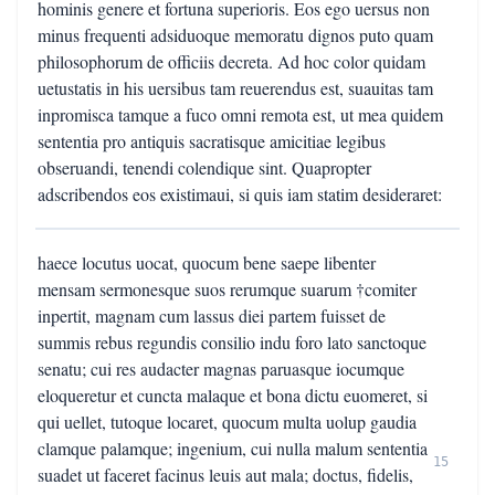
hominis genere et fortuna superioris. Eos ego uersus non
minus frequenti adsiduoque memoratu dignos puto quam
philosophorum de officiis decreta. Ad hoc color quidam
uetustatis in his uersibus tam reuerendus est, suauitas tam
inpromisca tamque a fuco omni remota est, ut mea quidem
sententia pro antiquis sacratisque amicitiae legibus
obseruandi, tenendi colendique sint. Quapropter
adscribendos eos existimaui, si quis iam statim desideraret:
haece locutus uocat, quocum bene saepe libenter
mensam sermonesque suos rerumque suarum †comiter
inpertit, magnam cum lassus diei partem fuisset de
summis rebus regundis consilio indu foro lato sanctoque
senatu; cui res audacter magnas paruasque iocumque
eloqueretur et cuncta malaque et bona dictu euomeret, si
qui uellet, tutoque locaret, quocum multa uolup gaudia
clamque palamque; ingenium, cui nulla malum sententia
15
suadet ut faceret facinus leuis aut mala; doctus, fidelis,