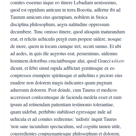
comites essemus inque eo itinere Lebadiam uenissemus,
quod est oppidum anticum in terra Boeotia, adfertur ibi ad
Taurum amicum eius quempiam, nobilem in Stoica
disciplina philosophum, aegra ualitudine oppressum
decumbere. Tunc omisso itinere, quod alioquin maturandum
erat, et relictis uehiculis pergit eum propere uidere, nosque
de more, quem in locum cumque iret, secuti sumus. Et ubi
ad aedes, in quis ille aegrotus erat, peruenimus, uidemus
hominem doloribus cruciatibusque alui, quod Graeci κόλον
dicunt, et febri simul rapida adflictari gemitusque ex eo
conpressos erumpere spiritusque et anhelitus e pectore eius
euadere non dolorem magis indicantes quam pugnam
aduersum dolorem. Post deinde, cum Taurus et medicos
accersisset conlocutusque de facienda medela esset et eum
ipsum ad retinendam patientiam testimonio tolerantiae,
quam uidebat, perhibito stabilisset egressique inde ad
uehicula et ad comites rediremus: 'uidistis' inquit Taurus
'non sane iucundum spectaculum, sed cognitu tamen utile,
congredientes conpugnantesque philosophum et dolorem.