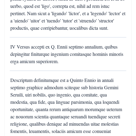
uerbo, quod est 'ligo', correpta est, nihil ad rem istuc
pertinet. Nam sicut a 'ligando' 'lictor', et a 'legendo' 'lector' et
a 'uiendo' 'uitor' et 'tuendo' 'tutor' et 'struendo' 'structor'
productis, quae corripiebantur, uocalibus dicta sunt.
IV Versus accepti ex Q. Ennii septimo annalium, quibus
depingitur finiturque ingenium comitasque hominis minoris
erga amicum superiorem.
Descriptum definitumque est a Quinto Ennio in annali
septimo graphice admodum sciteque sub historia Gemini
Seruili, uiri nobilis, quo ingenio, qua comitate, qua
modestia, qua fide, qua linguae parsimonia, qua loquendi
oportunitate, quanta rerum antiquarum morumque ueterum
ac nouorum scientia quantaque seruandi tuendique secreti
religione, qualibus denique ad minuendas uitae molestias
fomentis, leuamentis, solaciis amicum esse conueniat