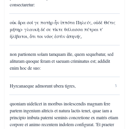
consectaretur:
οὐκ ἄρα σοί γε πατὴρ ἦν ἱππότα Πηλεύς, οὐδὲ Θέτις
μήτηρ· γλαυκὴ δέ σε τίκτε θάλασσα πέτραι τ'
ἠλίβατοι, ὅτι τοι νόος ἐστὶν ἀπηνής,
non partionem solam tamquam ille, quem sequebatur, sed
alituram quoque feram et saeuam criminatus est; addidit
enim hoc de suo:
Hyrcanaeque admorunt ubera tigres,
5
quoniam uidelicet in moribus inolescendis magnam fere
partem ingenium altricis et natura lactis tenet, quae iam a
principio imbuta paterni seminis concretione ex matris etiam
corpore et animo recentem indolem configurat. 'Et praeter