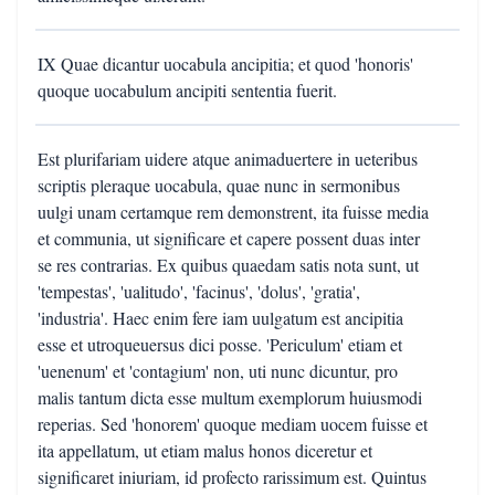
IX Quae dicantur uocabula ancipitia; et quod 'honoris'
quoque uocabulum ancipiti sententia fuerit.
Est plurifariam uidere atque animaduertere in ueteribus
scriptis pleraque uocabula, quae nunc in sermonibus
uulgi unam certamque rem demonstrent, ita fuisse media
et communia, ut significare et capere possent duas inter
se res contrarias. Ex quibus quaedam satis nota sunt, ut
'tempestas', 'ualitudo', 'facinus', 'dolus', 'gratia',
'industria'. Haec enim fere iam uulgatum est ancipitia
esse et utroqueuersus dici posse. 'Periculum' etiam et
'uenenum' et 'contagium' non, uti nunc dicuntur, pro
malis tantum dicta esse multum exemplorum huiusmodi
reperias. Sed 'honorem' quoque mediam uocem fuisse et
ita appellatum, ut etiam malus honos diceretur et
significaret iniuriam, id profecto rarissimum est. Quintus