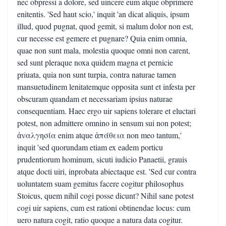
nec obpressi a dolore, sed uincere eum atque obprimere
enitentis. 'Sed haut scio,' inquit 'an dicat aliquis, ipsum
illud, quod pugnat, quod gemit, si malum dolor non est,
cur necesse est gemere et pugnare? Quia enim omnia,
quae non sunt mala, molestia quoque omni non carent,
sed sunt pleraque noxa quidem magna et pernicie
priuata, quia non sunt turpia, contra naturae tamen
mansuetudinem lenitatemque opposita sunt et infesta per
obscuram quandam et necessariam ipsius naturae
consequentiam. Haec ergo uir sapiens tolerare et eluctari
potest, non admittere omnino in sensum sui non potest;
ἀναλγησία enim atque ἀπάθεια non meo tantum,'
inquit 'sed quorundam etiam ex eadem porticu
prudentiorum hominum, sicuti iudicio Panaetii, grauis
atque docti uiri, inprobata abiectaque est. 'Sed cur contra
uoluntatem suam gemitus facere cogitur philosophus
Stoicus, quem nihil cogi posse dicunt? Nihil sane potest
cogi uir sapiens, cum est rationi obtinendae locus: cum
uero natura cogit, ratio quoque a natura data cogitur.