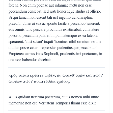
forent. Non enim poenae aut infamiae metu non esse
peccandum censebat, sed iusti honestique studio et officio.
Si qui tamen non essent tali uel ingenio uel disciplina
praediti, uti se ui sua ac sponte facile a peccando tenerent,
eos omnis tunc peccare procliuius existimabat, cum latere
posse id peccatum putarent inpunitatemque ex ea latebra
sperarent; 'at si sciant' inquit 'homines nihil omnium rerum
diutius posse celari, repressius pudentiusque peccabitur.'
Propterea uersus istos Sophocli, prudentissimi poetarum, in
ore esse habendos dicebat:
πρὸς ταῦτα κρύπτε μηδέν, ὡς ἅπανθ' ὁρῶν καὶ πάντ'
ἀκούων πάντ' ἀναπτύσσει χρόνος.
Alius quidam ueterum poetarum, cuius nomen mihi nunc
memoriae non est, Veritatem Temporis filiam esse dixit.