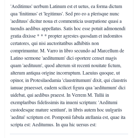
'Aeditimus' uerbum Latinum est et uetus, ea forma dictum
qua 'finitimus' et 'legitimus'. Sed pro eo a plerisque nunc
'aedituus' dicitur noua et commenticia usurpatione quasi a
tuendis aedibus appellatus. Satis hoc esse potuit admonendi
gratia dixisse * * * propter agrestes quosdam et indomitos
certatores, qui nisi auctoritatibus adhibitis non
comprimuntur. M. Varro in libro secundo ad Marcellum de
Latino sermone 'aeditumum' dici oportere censet magis
quam 'aedituum', quod alterum sit recenti nouitate fictum,
alterum antiqua origine incorruptum. Laeuius quoque, ut
opinor, in Protesilaodamia 'claustritumum' dixit, qui claustris
ianuae praeesset, eadem scilicet figura qua 'aeditumum' dici
uidebat, qui aedibus praeest. In Verrem M. Tullii in
exemplaribus fidelissimis ita inueni scriptum: 'Aeditumi
custodesque mature sentiunt', in libris autem hoc uulgariis
'aeditui' scriptum est. Pomponii fabula atellania est, quae ita
scripta est: Aeditumus. In qua hic uersus est: