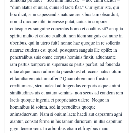
"dum alatur et uiuat, cuius id lacte fiat." Cur igitur iste, qui
hoc dicit, si in capessendis naturae sensibus tam obsurduit,
non id quoque nihil interesse putat, cuius in corpore
cuiusque ex sanguine concretus homo et coalitus sit? an quia
spiritu multo et calore exalbuit, non idem sanguis est nunc in
uberibus, qui in utero fuit? nonne hac quoque in re sollertia
naturae euidens est, quod, postquam sanguis ille opifex in
penetralibus suis omne corpus hominis finxit, aduentante
iam partus tempore in supernas se partis perfert, ad fouenda
uitae atque lucis rudimenta praesto est et recens natis notum
et familiarem uictum offert? Quamobrem non frustra
creditum est, sicut ualeat ad fingendas corporis atque animi
similitudines uis et natura seminis, non secus ad eandem rem
lactis quoque ingenia et proprietates ualere. Neque in
hominibus id solum, sed in pecudibus quoque
animaduersum. Nam si ouium lacte haedi aut caprarum agni
alantur, constat ferme in his lanam duriorem, in illis capillum
gigni teneriorem. In arboribus etiam et frugibus maior