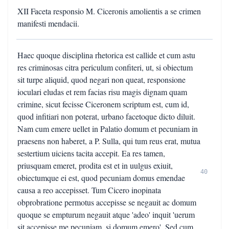
XII Faceta responsio M. Ciceronis amolientis a se crimen
manifesti mendacii.
Haec quoque disciplina rhetorica est callide et cum astu
res criminosas citra periculum confiteri, ut, si obiectum
sit turpe aliquid, quod negari non queat, responsione
ioculari eludas et rem facias risu magis dignam quam
crimine, sicut fecisse Ciceronem scriptum est, cum id,
quod infitiari non poterat, urbano facetoque dicto diluit.
Nam cum emere uellet in Palatio domum et pecuniam in
praesens non haberet, a P. Sulla, qui tum reus erat, mutua
sestertium uiciens tacita accepit. Ea res tamen,
priusquam emeret, prodita est et in uulgus exiuit,
40
obiectumque ei est, quod pecuniam domus emendae
causa a reo accepisset. Tum Cicero inopinata
obprobratione permotus accepisse se negauit ac domum
quoque se empturum negauit atque 'adeo' inquit 'uerum
sit accepisse me pecuniam, si domum emero'. Sed cum