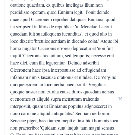
oratione quaedam, ex quibus intellegas illum non
perdidisse operam, quod Ennium legit.' Ponit deinde,
quae apud Ciceronem reprehendat quasi Enniana, quod
ita scripserit in libris de republica: 'ut Menelao Laconi
quaedam fuit suauiloquens iucunditas', et quod alio in
loco dixerit: 'breuiloquentiam in dicendo colat.' Atque ibi
homo nugator Ciceronis errores deprecatur et 'non fuit'
inquit 'Ciceronis hoc uitium, sed temporis; necesse erat
haec dici, cum illa legerentur.' Deinde adscribit
Ciceronem haec ipsa interposuisse ad effugiendam
infamiam nimis lasciuae orationis et nitidae. De Vergilio
quoque eodem in loco uerba haec ponit: 'Vergilius
quoque noster non ex alia causa duros quosdam uersus
et enormes et aliquid supra mensuram trahentis
10
interposuit, quam ut Ennianus populus adgnosceret in
nouo carmine aliquid antiquitatis.' Sed iam uerborum
Senecae piget; haec tamen inepti et insubidi hominis ioca
non praeteribo: 'Quidam sunt' inquit 'tam magni sensus
Q. Ennii, ut, licet scripti sint inter hircosos, possint tamen