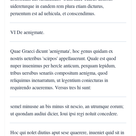
uidereturque in eandem rem plura etiam dicturus,
peruentum est ad uehicula, et conscendimus.
VI De aenigmate.
Quae Graeci dicunt 'aenigmata', hoc genus quidam ex
nostris ueteribus 'scirpos' appellauerunt. Quale est quod
nuper inuenimus per hercle anticum, perquam lepidum,
tribus uersibus senariis compositum aenigma, quod
reliquimus inenarratum, ut legentium coniecturas in
requirendo acueremus. Versus tres hi sunt:
semel minusne an bis minus sit nescio, an utrumque eorum;
ut quondam audiui dicier, Ioui ipsi regi noluit concedere.
Hoc qui nolet diutius aput sese quaerere, inueniet quid sit in