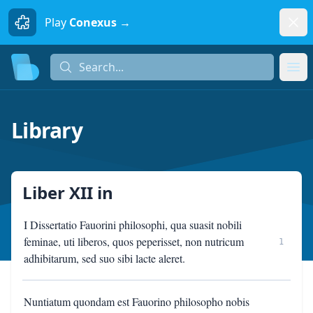
Dism
Play
Conexus →
Search...
Search...
Ope
Library
Liber XII
in
I Dissertatio Fauorini philosophi, qua suasit nobili
feminae, uti liberos, quos peperisset, non nutricum
1
adhibitarum, sed suo sibi lacte aleret.
Nuntiatum quondam est Fauorino philosopho nobis