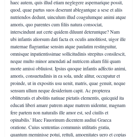
haec autem, quis illud etiam neglegere aspernarique possit,
quod, quae partus suos deserunt ablegantque a sese et aliis
nutriendos dedunt, uinculum illud coagulumque animi atque
amoris, quo parentes cum filiis natura consociat,
interscindunt aut certe quidem diluunt deteruntque? Nam
ubi infantis aliorsum dati facta ex oculis amolitiost, uigor ille
maternae flagrantiae sensim atque paulatim restinguitur,
omnisque inpatientissimae sollicitudinis strepitus consilescit,
neque multo minor amendati ad nutricem aliam filii quam
morte amissi obliuiost. Ipsius quoque infantis adfectio animi,
amoris, consuetudinis in ea sola, unde alitur, occupatur et
proinde, ut in expositis usu uenit, matris, quae genuit, neque
sensum ullum neque desiderium capit. Ac propterea
oblitteratis et abolitis natiuae pietatis elementis, quicquid ita
educati liberi amare patrem atque matrem uidentur, magnam
fere partem non naturalis ille amor est, sed ciuilis et
opinabilis.' Haec Fauorinum dicentem audiui Graeca
oratione. Cuius sententias communis utilitatis gratia,
quantum meminisse potui, rettuli, amoenitates uero et copias