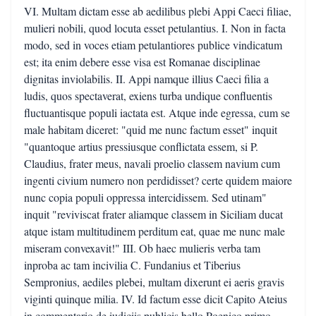
VI. Multam dictam esse ab aedilibus plebi Appi Caeci filiae,
mulieri nobili, quod locuta esset petulantius. I. Non in facta
modo, sed in voces etiam petulantiores publice vindicatum
est; ita enim debere esse visa est Romanae disciplinae
dignitas inviolabilis. II. Appi namque illius Caeci filia a
ludis, quos spectaverat, exiens turba undique confluentis
fluctuantisque populi iactata est. Atque inde egressa, cum se
male habitam diceret: "quid me nunc factum esset" inquit
"quantoque artius pressiusque conflictata essem, si P.
Claudius, frater meus, navali proelio classem navium cum
ingenti civium numero non perdidisset? certe quidem maiore
nunc copia populi oppressa intercidissem. Sed utinam"
inquit "reviviscat frater aliamque classem in Siciliam ducat
atque istam multitudinem perditum eat, quae me nunc male
miseram convexavit!" III. Ob haec mulieris verba tam
inproba ac tam incivilia C. Fundanius et Tiberius
Sempronius, aediles plebei, multam dixerunt ei aeris gravis
viginti quinque milia. IV. Id factum esse dicit Capito Ateius
in commentario de iudiciis publicis bello Poenico primo