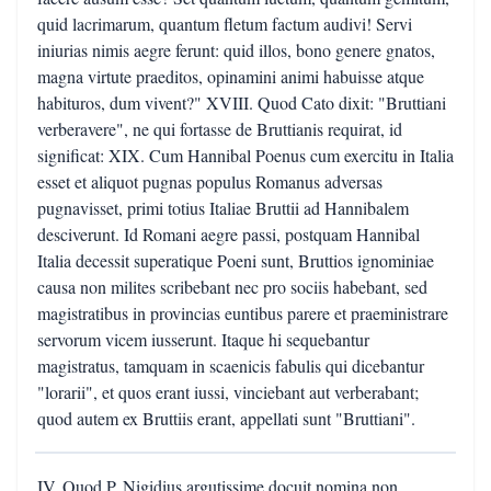
quid lacrimarum, quantum fletum factum audivi! Servi
iniurias nimis aegre ferunt: quid illos, bono genere gnatos,
magna virtute praeditos, opinamini animi habuisse atque
habituros, dum vivent?" XVIII. Quod Cato dixit: "Bruttiani
verberavere", ne qui fortasse de Bruttianis requirat, id
significat: XIX. Cum Hannibal Poenus cum exercitu in Italia
esset et aliquot pugnas populus Romanus adversas
pugnavisset, primi totius Italiae Bruttii ad Hannibalem
desciverunt. Id Romani aegre passi, postquam Hannibal
Italia decessit superatique Poeni sunt, Bruttios ignominiae
causa non milites scribebant nec pro sociis habebant, sed
magistratibus in provincias euntibus parere et praeministrare
servorum vicem iusserunt. Itaque hi sequebantur
magistratus, tamquam in scaenicis fabulis qui dicebantur
"lorarii", et quos erant iussi, vinciebant aut verberabant;
quod autem ex Bruttiis erant, appellati sunt "Bruttiani".
IV. Quod P. Nigidius argutissime docuit nomina non