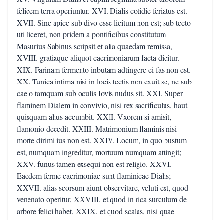
felicem terra operiuntur. XVI. Dialis cotidie feriatus est.
XVII. Sine apice sub divo esse licitum non est; sub tecto
uti liceret, non pridem a pontificibus constitutum
Masurius Sabinus scripsit et alia quaedam remissa,
XVIII. gratiaque aliquot caerimoniarum facta dicitur.
XIX. Farinam fermento inbutam adtingere ei fas non est.
XX. Tunica intima nisi in locis tectis non exuit se, ne sub
caelo tamquam sub oculis Iovis nudus sit. XXI. Super
flaminem Dialem in convivio, nisi rex sacrificulus, haut
quisquam alius accumbit. XXII. Vxorem si amisit,
flamonio decedit. XXIII. Matrimonium flaminis nisi
morte dirimi ius non est. XXIV. Locum, in quo bustum
est, numquam ingreditur, mortuum numquam attingit;
XXV. funus tamen exsequi non est religio. XXVI.
Eaedem ferme caerimoniae sunt flaminicae Dialis;
XXVII. alias seorsum aiunt observitare, veluti est, quod
venenato operitur, XXVIII. et quod in rica surculum de
arbore felici habet, XXIX. et quod scalas, nisi quae