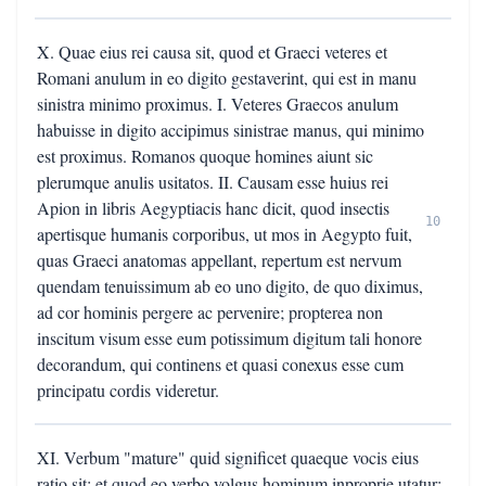
X. Quae eius rei causa sit, quod et Graeci veteres et
Romani anulum in eo digito gestaverint, qui est in manu
sinistra minimo proximus. I. Veteres Graecos anulum
habuisse in digito accipimus sinistrae manus, qui minimo
est proximus. Romanos quoque homines aiunt sic
plerumque anulis usitatos. II. Causam esse huius rei
Apion in libris Aegyptiacis hanc dicit, quod insectis
10
apertisque humanis corporibus, ut mos in Aegypto fuit,
quas Graeci anatomas appellant, repertum est nervum
quendam tenuissimum ab eo uno digito, de quo diximus,
ad cor hominis pergere ac pervenire; propterea non
inscitum visum esse eum potissimum digitum tali honore
decorandum, qui continens et quasi conexus esse cum
principatu cordis videretur.
XI. Verbum "mature" quid significet quaeque vocis eius
ratio sit; et quod eo verbo volgus hominum inproprie utatur;