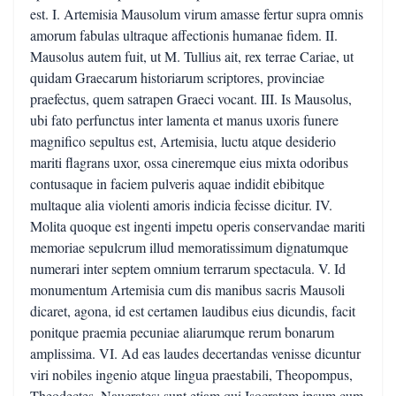
est. I. Artemisia Mausolum virum amasse fertur supra omnis
amorum fabulas ultraque affectionis humanae fidem. II.
Mausolus autem fuit, ut M. Tullius ait, rex terrae Cariae, ut
quidam Graecarum historiarum scriptores, provinciae
praefectus, quem satrapen Graeci vocant. III. Is Mausolus,
ubi fato perfunctus inter lamenta et manus uxoris funere
magnifico sepultus est, Artemisia, luctu atque desiderio
mariti flagrans uxor, ossa cineremque eius mixta odoribus
contusaque in faciem pulveris aquae indidit ebibitque
multaque alia violenti amoris indicia fecisse dicitur. IV.
Molita quoque est ingenti impetu operis conservandae mariti
memoriae sepulcrum illud memoratissimum dignatumque
numerari inter septem omnium terrarum spectacula. V. Id
monumentum Artemisia cum dis manibus sacris Mausoli
dicaret, agona, id est certamen laudibus eius dicundis, facit
ponitque praemia pecuniae aliarumque rerum bonarum
amplissima. VI. Ad eas laudes decertandas venisse dicuntur
viri nobiles ingenio atque lingua praestabili, Theopompus,
Theodectes, Naucrates; sunt etiam qui Isocratem ipsum cum