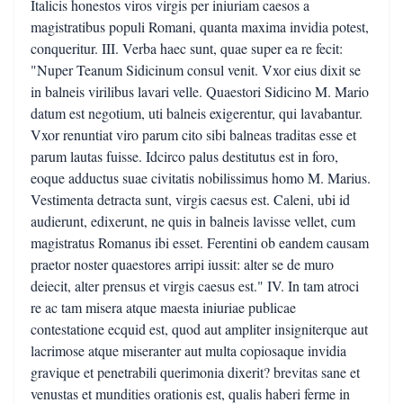
Italicis honestos viros virgis per iniuriam caesos a
magistratibus populi Romani, quanta maxima invidia potest,
conqueritur. III. Verba haec sunt, quae super ea re fecit:
"Nuper Teanum Sidicinum consul venit. Vxor eius dixit se
in balneis virilibus lavari velle. Quaestori Sidicino M. Mario
datum est negotium, uti balneis exigerentur, qui lavabantur.
Vxor renuntiat viro parum cito sibi balneas traditas esse et
parum lautas fuisse. Idcirco palus destitutus est in foro,
eoque adductus suae civitatis nobilissimus homo M. Marius.
Vestimenta detracta sunt, virgis caesus est. Caleni, ubi id
audierunt, edixerunt, ne quis in balneis lavisse vellet, cum
magistratus Romanus ibi esset. Ferentini ob eandem causam
praetor noster quaestores arripi iussit: alter se de muro
deiecit, alter prensus et virgis caesus est." IV. In tam atroci
re ac tam misera atque maesta iniuriae publicae
contestatione ecquid est, quod aut ampliter insigniterque aut
lacrimose atque miseranter aut multa copiosaque invidia
gravique et penetrabili querimonia dixerit? brevitas sane et
venustas et mundities orationis est, qualis haberi ferme in