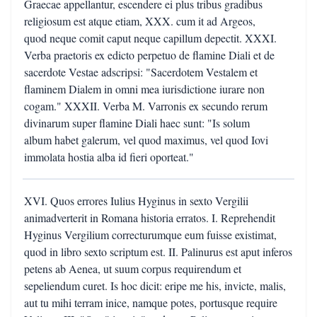
Graecae appellantur, escendere ei plus tribus gradibus
religiosum est atque etiam, XXX. cum it ad Argeos,
quod neque comit caput neque capillum depectit. XXXI.
Verba praetoris ex edicto perpetuo de flamine Diali et de
sacerdote Vestae adscripsi: "Sacerdotem Vestalem et
flaminem Dialem in omni mea iurisdictione iurare non
cogam." XXXII. Verba M. Varronis ex secundo rerum
divinarum super flamine Diali haec sunt: "Is solum
album habet galerum, vel quod maximus, vel quod Iovi
immolata hostia alba id fieri oporteat."
XVI. Quos errores Iulius Hyginus in sexto Vergilii
animadverterit in Romana historia erratos. I. Reprehendit
Hyginus Vergilium correcturumque eum fuisse existimat,
quod in libro sexto scriptum est. II. Palinurus est aput inferos
petens ab Aenea, ut suum corpus requirendum et
sepeliendum curet. Is hoc dicit: eripe me his, invicte, malis,
aut tu mihi terram inice, namque potes, portusque require