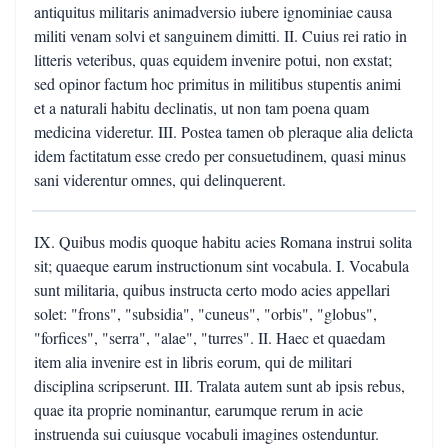
antiquitus militaris animadversio iubere ignominiae causa
militi venam solvi et sanguinem dimitti. II. Cuius rei ratio in
litteris veteribus, quas equidem invenire potui, non exstat;
sed opinor factum hoc primitus in militibus stupentis animi
et a naturali habitu declinatis, ut non tam poena quam
medicina videretur. III. Postea tamen ob pleraque alia delicta
idem factitatum esse credo per consuetudinem, quasi minus
sani viderentur omnes, qui delinquerent.
IX. Quibus modis quoque habitu acies Romana instrui solita
sit; quaeque earum instructionum sint vocabula. I. Vocabula
sunt militaria, quibus instructa certo modo acies appellari
solet: "frons", "subsidia", "cuneus", "orbis", "globus",
"forfices", "serra", "alae", "turres". II. Haec et quaedam
item alia invenire est in libris eorum, qui de militari
disciplina scripserunt. III. Tralata autem sunt ab ipsis rebus,
quae ita proprie nominantur, earumque rerum in acie
instruenda sui cuiusque vocabuli imagines ostenduntur.