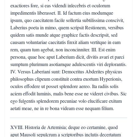
exactiores fore, si eas videndi inlecebris et oculorum
impedimentis liberasset. II. Id factum eius modumque
ipsum, quo caecitatem facile sollertia subtilissima conscivit,
Laberius poeta in mimo, quem scripsit Restionem, versibus
quidem satis munde atque graphice factis descripsit, sed
causam voluntariae caecitatis finxit aliam vertitque in eam
rem, quam tum agebat, non inconcinniter. III. Est enim
persona, quae hoc aput Laberium dicit, divitis avari et parci
sumptum plurimum asotiamque adulescentis viri deplorantis.
IV. Versus Laberiani sunt: Democritus Abderites physicus
philosophus clipeum constituit contra exortum Hyperionis,
oculos effodere ut posset splendore aereo. Ita radiis solis
aciem effodit luminis, malis bene esse ne videret civibus. Sic
ego fulgentis splendorem pecuniae volo elucificare exitum
aetati meae, ne in re bona videam esse nequam filium.
XVIII. Historia de Artemisia; deque eo certamine, quod
aput Mausoli sepulcrum a scriptoribus inclutis decertatum