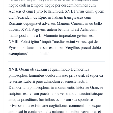
neque eodem tempore neque per eosdem homines cum
Achaeis et cum Pyrro bellatum est. XVI. Pyrrus enim, quem
dicit Aeaciden, de Epiro in Italiam transgressus cum
Romanis depugnavit adversus Manium Curium, in eo bello
ducem. XVII. Argivum autem bellum, id est Achaicum,
multis post annis a L. Mummio imperatore gestum est.
XVIII. Potest igitur" inquit "medius eximi versus, qui de
Pyrro inportune inmissus est, quem Vergilius procul dubio
exempturus" inquit "fuit."
XVII. Quam ob causam et quali modo Democritus
philosophus luminibus oculorum sese privaverit; et super ea
re versus Laberii pure admodum et venuste facti. I.
Democritum philosophum in monumentis historiae Graecae
scriptum est, virum praeter alios venerandum auctoritateque
antiqua praeditum, luminibus oculorum sua sponte se
privasse, quia existimaret cogitationes commentationesque
animi sui in contemplandis naturae rationibus vegetiores et