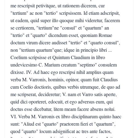
me rescripsit petivitque, ut rationem dicerem, cur
"tertium" ac non "tertio" scripsissem. Id etiam adscripsit,
ut eadem, quid super illo quoque mihi videretur, facerem
se certiorem, "tertium"ne "consul" et "quartum" an
"tertio" et "quarto" dicendum esset, quoniam Romae
doctum virum dicere audisset "tertio" et "quarto consul",
non "tertium quartum"que; idque in principio libri ...
Coelium scripsisse et Quintum Claudium in libro
undevicesimo C. Marium creatum "septimo" consulem
dixisse. IV. Ad haec ego rescripsi nihil amplius quam
verba M. Varronis, hominis, opinor, quam fuit Claudius
cum Coelio doctioris, quibus verbis utrumque, de quo ad
me scripserat, decideretur; V. nam et Varro satis aperte,
quid dici oporteret, edocuit, et ego adversus eum, qui
doctus esse dicebatur, litem meam facere absens nolui.
VI. Verba M. Varronis ex libro disciplinarum quinto haec
sunt: "Aliud est "quarto" praetorem fieri et "quartum",
quod "quarto" locum adsignificat ac tres ante factos,