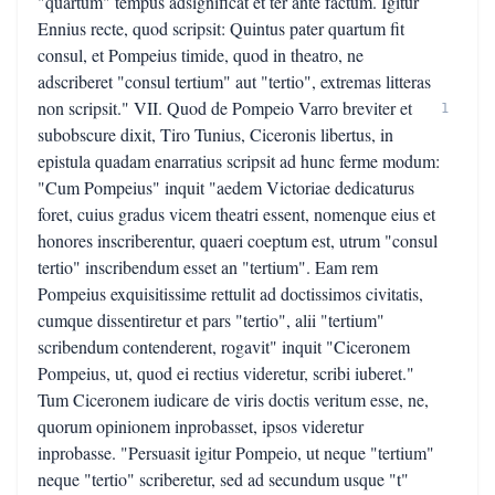
"quartum" tempus adsignificat et ter ante factum. Igitur
Ennius recte, quod scripsit: Quintus pater quartum fit
consul, et Pompeius timide, quod in theatro, ne
adscriberet "consul tertium" aut "tertio", extremas litteras
non scripsit." VII. Quod de Pompeio Varro breviter et
1
subobscure dixit, Tiro Tunius, Ciceronis libertus, in
epistula quadam enarratius scripsit ad hunc ferme modum:
"Cum Pompeius" inquit "aedem Victoriae dedicaturus
foret, cuius gradus vicem theatri essent, nomenque eius et
honores inscriberentur, quaeri coeptum est, utrum "consul
tertio" inscribendum esset an "tertium". Eam rem
Pompeius exquisitissime rettulit ad doctissimos civitatis,
cumque dissentiretur et pars "tertio", alii "tertium"
scribendum contenderent, rogavit" inquit "Ciceronem
Pompeius, ut, quod ei rectius videretur, scribi iuberet."
Tum Ciceronem iudicare de viris doctis veritum esse, ne,
quorum opinionem inprobasset, ipsos videretur
inprobasse. "Persuasit igitur Pompeio, ut neque "tertium"
neque "tertio" scriberetur, sed ad secundum usque "t"