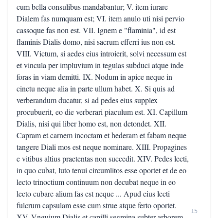
cum bella consulibus mandabantur; V. item iurare
Dialem fas numquam est; VI. item anulo uti nisi pervio
cassoque fas non est. VII. Ignem e "flaminia", id est
flaminis Dialis domo, nisi sacrum efferri ius non est.
VIII. Victum, si aedes eius introierit, solvi necessum est
et vincula per impluvium in tegulas subduci atque inde
foras in viam demitti. IX. Nodum in apice neque in
cinctu neque alia in parte ullum habet. X. Si quis ad
verberandum ducatur, si ad pedes eius supplex
procubuerit, eo die verberari piaculum est. XI. Capillum
Dialis, nisi qui liber homo est, non detondet. XII.
Capram et carnem incoctam et hederam et fabam neque
tangere Diali mos est neque nominare. XIII. Propagines
e vitibus altius praetentas non succedit. XIV. Pedes lecti,
in quo cubat, luto tenui circumlitos esse oportet et de eo
lecto trinoctium continuum non decubat neque in eo
lecto cubare alium fas est neque ... Apud eius lecti
fulcrum capsulam esse cum strue atque ferto oportet.
15
XV. Vnguium Dialis et capilli segmina subter arborem