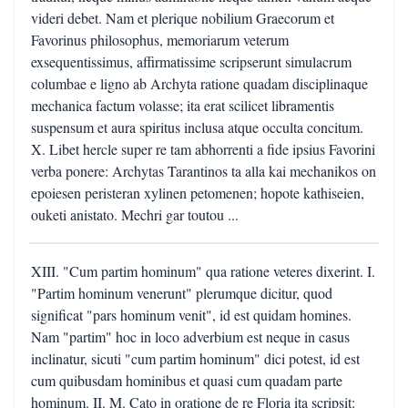
videri debet. Nam et plerique nobilium Graecorum et
Favorinus philosophus, memoriarum veterum
exsequentissimus, affirmatissime scripserunt simulacrum
columbae e ligno ab Archyta ratione quadam disciplinaque
mechanica factum volasse; ita erat scilicet libramentis
suspensum et aura spiritus inclusa atque occulta concitum.
X. Libet hercle super re tam abhorrenti a fide ipsius Favorini
verba ponere: Archytas Tarantinos ta alla kai mechanikos on
epoiesen peristeran xylinen petomenen; hopote kathiseien,
ouketi anistato. Mechri gar toutou ...
XIII. "Cum partim hominum" qua ratione veteres dixerint. I.
"Partim hominum venerunt" plerumque dicitur, quod
significat "pars hominum venit", id est quidam homines.
Nam "partim" hoc in loco adverbium est neque in casus
inclinatur, sicuti "cum partim hominum" dici potest, id est
cum quibusdam hominibus et quasi cum quadam parte
hominum. II. M. Cato in oratione de re Floria ita scripsit: