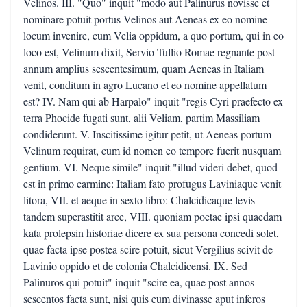
Velinos. III. "Quo" inquit "modo aut Palinurus novisse et
nominare potuit portus Velinos aut Aeneas ex eo nomine
locum invenire, cum Velia oppidum, a quo portum, qui in eo
loco est, Velinum dixit, Servio Tullio Romae regnante post
annum amplius sescentesimum, quam Aeneas in Italiam
venit, conditum in agro Lucano et eo nomine appellatum
est? IV. Nam qui ab Harpalo" inquit "regis Cyri praefecto ex
terra Phocide fugati sunt, alii Veliam, partim Massiliam
condiderunt. V. Inscitissime igitur petit, ut Aeneas portum
Velinum requirat, cum id nomen eo tempore fuerit nusquam
gentium. VI. Neque simile" inquit "illud videri debet, quod
est in primo carmine: Italiam fato profugus Laviniaque venit
litora, VII. et aeque in sexto libro: Chalcidicaque levis
tandem superastitit arce, VIII. quoniam poetae ipsi quaedam
kata prolepsin historiae dicere ex sua persona concedi solet,
quae facta ipse postea scire potuit, sicut Vergilius scivit de
Lavinio oppido et de colonia Chalcidicensi. IX. Sed
Palinuros qui potuit" inquit "scire ea, quae post annos
sescentos facta sunt, nisi quis eum divinasse aput inferos