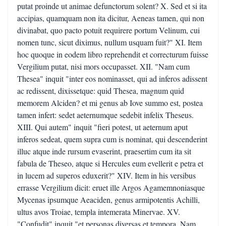
putat proinde ut animae defunctorum solent? X. Sed et si ita
accipias, quamquam non ita dicitur, Aeneas tamen, qui non
divinabat, quo pacto potuit requirere portum Velinum, cui
nomen tunc, sicut diximus, nullum usquam fuit?" XI. Item
hoc quoque in eodem libro reprehendit et correcturum fuisse
Vergilium putat, nisi mors occupasset. XII. "Nam cum
Thesea" inquit "inter eos nominasset, qui ad inferos adissent
ac redissent, dixissetque: quid Thesea, magnum quid
memorem Alciden? et mi genus ab Iove summo est, postea
tamen infert: sedet aeternumque sedebit infelix Theseus.
XIII. Qui autem" inquit "fieri potest, ut aeternum aput
inferos sedeat, quem supra cum is nominat, qui descenderint
illuc atque inde rursum evaserint, praesertim cum ita sit
fabula de Theseo, atque si Hercules eum evellerit e petra et
in lucem ad superos eduxerit?" XIV. Item in his versibus
errasse Vergilium dicit: eruet ille Argos Agamemnoniasque
Mycenas ipsumque Aeaciden, genus armipotentis Achilli,
ultus avos Troiae, templa intemerata Minervae. XV.
"Confudit" inquit "et personas diversas et tempora. Nam