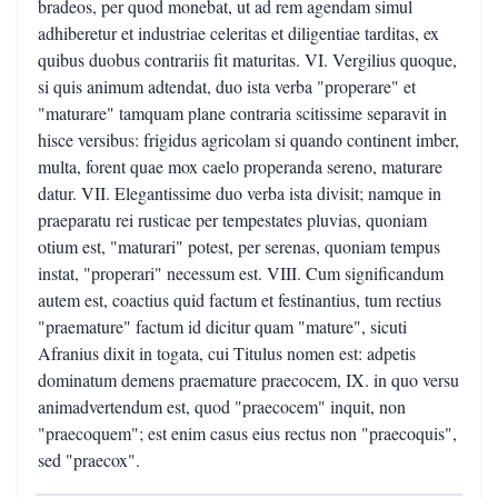
bradeos, per quod monebat, ut ad rem agendam simul
adhiberetur et industriae celeritas et diligentiae tarditas, ex
quibus duobus contrariis fit maturitas. VI. Vergilius quoque,
si quis animum adtendat, duo ista verba "properare" et
"maturare" tamquam plane contraria scitissime separavit in
hisce versibus: frigidus agricolam si quando continent imber,
multa, forent quae mox caelo properanda sereno, maturare
datur. VII. Elegantissime duo verba ista divisit; namque in
praeparatu rei rusticae per tempestates pluvias, quoniam
otium est, "maturari" potest, per serenas, quoniam tempus
instat, "properari" necessum est. VIII. Cum significandum
autem est, coactius quid factum et festinantius, tum rectius
"praemature" factum id dicitur quam "mature", sicuti
Afranius dixit in togata, cui Titulus nomen est: adpetis
dominatum demens praemature praecocem, IX. in quo versu
animadvertendum est, quod "praecocem" inquit, non
"praecoquem"; est enim casus eius rectus non "praecoquis",
sed "praecox".