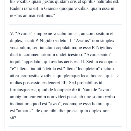
his vocibus quasi gestus quidam oris et spiritus naturalis est.
Eadem ratio est in Graecis quoque vocibus, quam esse in
nostris animadvertimus."
V. "Avarus" simplexne vocabulum sit, an compositum et
duplex, sicuti P. Nigidio videtur. I. "Avarus" non simplex
vocabulum, sed iunctum copulatumque esse P. Nigidius
dicit in commentariorum undetricesimo. "Avarus enim"
inquit "appellatur, qui avidus aeris est. II. Sed in ea copula
"e" littera" inquit "detrita est." Item "locupletem" dictum
ait ex conpositis vocibus, qui pleraque loca, hoc est, qui
5
multas possessiones teneret. III. Sed probabilius id
firmiusque est, quod de locuplete dixit. Nam de "avaro"
ambigitur: cur enim non videri possit ab uno solum verbo
inclinatum, quod est "aveo", eademque esse fictura, qua
est "amarus", de quo nihil dici potest, quin duplex non
sit?