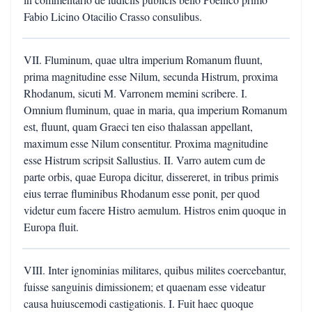
Fabio Licino Otacilio Crasso consulibus.
VII. Fluminum, quae ultra imperium Romanum fluunt,
prima magnitudine esse Nilum, secunda Histrum, proxima
Rhodanum, sicuti M. Varronem memini scribere. I.
Omnium fluminum, quae in maria, qua imperium Romanum
est, fluunt, quam Graeci ten eiso thalassan appellant,
maximum esse Nilum consentitur. Proxima magnitudine
esse Histrum scripsit Sallustius. II. Varro autem cum de
parte orbis, quae Europa dicitur, dissereret, in tribus primis
eius terrae fluminibus Rhodanum esse ponit, per quod
videtur eum facere Histro aemulum. Histros enim quoque in
Europa fluit.
VIII. Inter ignominias militares, quibus milites coercebantur,
fuisse sanguinis dimissionem; et quaenam esse videatur
causa huiuscemodi castigationis. I. Fuit haec quoque