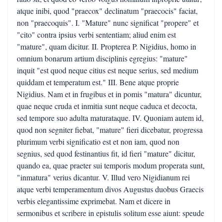
atque inibi, quod "praecox" declinatum "praecocis" faciat,
non "praecoquis". I. "Mature" nunc significat "propere" et
"cito" contra ipsius verbi sententiam; aliud enim est
"mature", quam dicitur. II. Propterea P. Nigidius, homo in
omnium bonarum artium disciplinis egregius: "mature"
inquit "est quod neque citius est neque serius, sed medium
quiddam et temperatum est." III. Bene atque proprie
Nigidius. Nam et in frugibus et in pomis "matura" dicuntur,
quae neque cruda et inmitia sunt neque caduca et decocta,
sed tempore suo adulta maturataque. IV. Quoniam autem id,
quod non segniter fiebat, "mature" fieri dicebatur, progressa
plurimum verbi significatio est et non iam, quod non
segnius, sed quod festinantius fit, id fieri "mature" dicitur,
quando ea, quae praeter sui temporis modum properata sunt,
"inmatura" verius dicantur. V. Illud vero Nigidianum rei
atque verbi temperamentum divos Augustus duobus Graecis
verbis elegantissime exprimebat. Nam et dicere in
sermonibus et scribere in epistulis solitum esse aiunt: speude