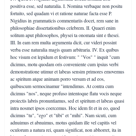
positiva esse, sed naturalia. I. Nomina verbaque non positu
fortuito, sed quadam vi et ratione naturae facta esse P.
Nigidius in grammaticis commentariis docet, rem sane in
philosophiae dissertationibus celebrem. II. Quaeri enim
solitum aput philosophos, physei ta onomata sint e thesei.
III. In eam rem multa argumenta dicit, cur videri possint
verba esse naturalia magis quam arbitraria. IV. Ex quibus
hoc visum est lepidum et festivum: " "Vos" " inquit "cum
dicimus, motu quodam oris conveniente cum ipsius verbi
demonstratione utimur et labeas sensim primores emovemus
ac spiritum atque animam porro versum et ad eos,
quibuscum sermocinamur "intendimus. At contra cum
dicimus "nos", neque profuso intentoque flatu vocis neque
proiectis labris pronuntiamus, sed et spiritum et labeas quasi
intra nosmet ipsos coercemus. Hoc idem fit et in eo, quod
dicimus "tu", "ego" et "tibi" et "mihi". Nam sicuti, cum
adnuimus et abnuimus, motus quidam ille vel capitis vel
oculorum a natura rei, quam significat, non abhorret, ita in