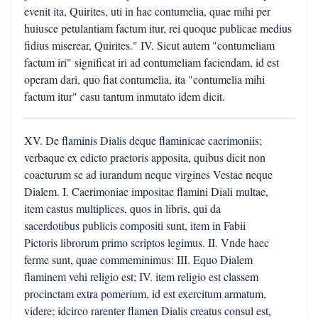
evenit ita, Quirites, uti in hac contumelia, quae mihi per
huiusce petulantiam factum itur, rei quoque publicae medius
fidius miserear, Quirites." IV. Sicut autem "contumeliam
factum iri" significat iri ad contumeliam faciendam, id est
operam dari, quo fiat contumelia, ita "contumelia mihi
factum itur" casu tantum inmutato idem dicit.
XV. De flaminis Dialis deque flaminicae caerimoniis;
verbaque ex edicto praetoris apposita, quibus dicit non
coacturum se ad iurandum neque virgines Vestae neque
Dialem. I. Caerimoniae impositae flamini Diali multae,
item castus multiplices, quos in libris, qui da
sacerdotibus publicis compositi sunt, item in Fabii
Pictoris librorum primo scriptos legimus. II. Vnde haec
ferme sunt, quae commeminimus: III. Equo Dialem
flaminem vehi religio est; IV. item religio est classem
procinctam extra pomerium, id est exercitum armatum,
videre; idcirco rarenter flamen Dialis creatus consul est,