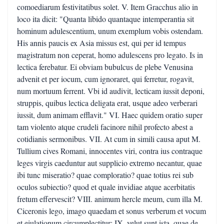
comoediarum festivitatibus solet. V. Item Gracchus alio in
loco ita dicit: "Quanta libido quantaque intemperantia sit
hominum adulescentium, unum exemplum vobis ostendam.
His annis paucis ex Asia missus est, qui per id tempus
magistratum non ceperat, homo adulescens pro legato. Is in
lectica ferebatur. Ei obviam bubulcus de plebe Venusina
advenit et per iocum, cum ignoraret, qui ferretur, rogavit,
num mortuum ferrent. Vbi id audivit, lecticam iussit deponi,
struppis, quibus lectica deligata erat, usque adeo verberari
iussit, dum animam efflavit." VI. Haec quidem oratio super
tam violento atque crudeli facinore nihil profecto abest a
cotidianis sermonibus. VII. At cum in simili causa aput M.
Tullium cives Romani, innocentes viri, contra ius contraque
leges virgis caeduntur aut supplicio extremo necantur, quae
ibi tunc miseratio? quae comploratio? quae totius rei sub
oculos subiectio? quod et quale invidiae atque acerbitatis
fretum effervescit? VIII. animum hercle meum, cum illa M.
Ciceronis lego, imago quaedam et sonus verberum et vocum
et eiulationum circumplectitur; IX. velut sunt ista, quae de