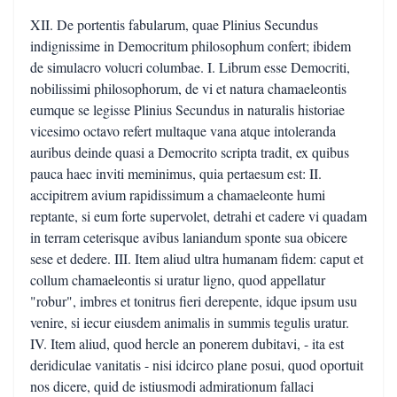
XII. De portentis fabularum, quae Plinius Secundus
indignissime in Democritum philosophum confert; ibidem
de simulacro volucri columbae. I. Librum esse Democriti,
nobilissimi philosophorum, de vi et natura chamaeleontis
eumque se legisse Plinius Secundus in naturalis historiae
vicesimo octavo refert multaque vana atque intoleranda
auribus deinde quasi a Democrito scripta tradit, ex quibus
pauca haec inviti meminimus, quia pertaesum est: II.
accipitrem avium rapidissimum a chamaeleonte humi
reptante, si eum forte supervolet, detrahi et cadere vi quadam
in terram ceterisque avibus laniandum sponte sua obicere
sese et dedere. III. Item aliud ultra humanam fidem: caput et
collum chamaeleontis si uratur ligno, quod appellatur
"robur", imbres et tonitrus fieri derepente, idque ipsum usu
venire, si iecur eiusdem animalis in summis tegulis uratur.
IV. Item aliud, quod hercle an ponerem dubitavi, - ita est
deridiculae vanitatis - nisi idcirco plane posui, quod oportuit
nos dicere, quid de istiusmodi admirationum fallaci