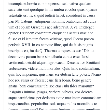
incompta et brevia et non operosa, sed nativa quadam
suavitate sunt quodque in his umbra et color quasi opacae
vetustatis est, is, si quid iudicii habet, consideret in causa
pari M. Catonis, antiquioris hominis, orationem, ad cuius
vim et copiam Gracchus nec adspiravit. XVI. Intelleget,
opinor, Catonem contentum eloquentia aetatis suae non
fuisse et id iam tum facere voluisse, quod Cicero postea
perfecit. XVII. In eo namque libro, qui de falsis pugnis
inscriptus est, ita de Q. Thermo conquestus est: "Dixit a
decemviris parum bene sibi cibaria curata esse. Iussit
vestimenta detrahi atque flagro caedi. Decemviros Bruttiani
verberavere, videre multi mortales. Quis hanc contumeliam,
quis hoc imperium, quis hanc servitutem ferre potest? Nemo
hoc rex ausus est facere; eane fieri bonis, bono genere
gnatis, boni consultis? ubi societas? ubi fides maiorum?
Insignitas iniurias, plagas, verbera, vibices, eos dolores
atque carnificinas per dedecus atque maximam contumeliam
inspectantibus popularibus suis atque multis mortalibus te
facere ausum esse? Set quantum luctum, quantum gemitum,