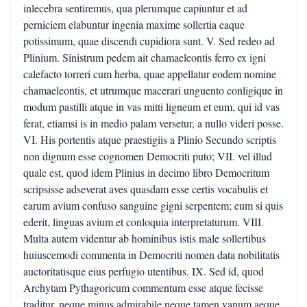
inlecebra sentiremus, qua plerumque capiuntur et ad
perniciem elabuntur ingenia maxime sollertia eaque
potissimum, quae discendi cupidiora sunt. V. Sed redeo ad
Plinium. Sinistrum pedem ait chamaeleontis ferro ex igni
calefacto torreri cum herba, quae appellatur eodem nomine
chamaeleontis, et utrumque macerari unguento conligique in
modum pastilli atque in vas mitti ligneum et eum, qui id vas
ferat, etiamsi is in medio palam versetur, a nullo videri posse.
VI. His portentis atque praestigiis a Plinio Secundo scriptis
non dignum esse cognomen Democriti puto; VII. vel illud
quale est, quod idem Plinius in decimo libro Democritum
scripsisse adseverat aves quasdam esse certis vocabulis et
earum avium confuso sanguine gigni serpentem; eum si quis
ederit, linguas avium et conloquia interpretaturum. VIII.
Multa autem videntur ab hominibus istis male sollertibus
huiuscemodi commenta in Democriti nomen data nobilitatis
auctoritatisque eius perfugio utentibus. IX. Sed id, quod
Archytam Pythagoricum commentum esse atque fecisse
traditur, neque minus admirabile neque tamen vanum aeque