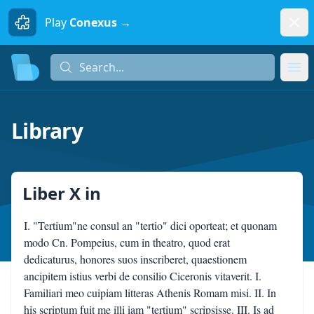
Dism
Play
Conexus →
Search...
Search...
Ope
Library
Liber X
in
I. "Tertium"ne consul an "tertio" dici oporteat; et quonam
modo Cn. Pompeius, cum in theatro, quod erat
dedicaturus, honores suos inscriberet, quaestionem
ancipitem istius verbi de consilio Ciceronis vitaverit. I.
Familiari meo cuipiam litteras Athenis Romam misi. II. In
his scriptum fuit me illi iam "tertium" scripsisse. III. Is ad