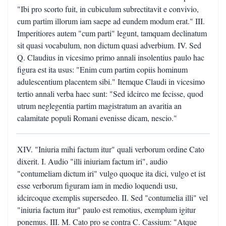
"Ibi pro scorto fuit, in cubiculum subrectitavit e convivio,
cum partim illorum iam saepe ad eundem modum erat." III.
Imperitiores autem "cum parti" legunt, tamquam declinatum
sit quasi vocabulum, non dictum quasi adverbium. IV. Sed
Q. Claudius in vicesimo primo annali insolentius paulo hac
figura est ita usus: "Enim cum partim copiis hominum
adulescentium placentem sibi." Itemque Claudi in vicesimo
tertio annali verba haec sunt: "Sed idcirco me fecisse, quod
utrum neglegentia partim magistratum an avaritia an
calamitate populi Romani evenisse dicam, nescio."
XIV. "Iniuria mihi factum itur" quali verborum ordine Cato
dixerit. I. Audio "illi iniuriam factum iri", audio
"contumeliam dictum iri" vulgo quoque ita dici, vulgo et ist
esse verborum figuram iam in medio loquendi usu,
idcircoque exemplis supersedeo. II. Sed "contumelia illi" vel
"iniuria factum itur" paulo est remotius, exemplum igitur
ponemus. III. M. Cato pro se contra C. Cassium: "Atque