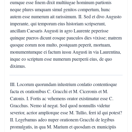
eumque esse finem dixit multiiugae hominum partionis
neque plures umquam simul genitos compertum, hunc
autem esse numerum ait rarissimum. II. Sed et divo Augusto
imperante, qui temporum eius historiam scripserunt,
ancillam Caesaris Augusti in agro Laurente peperisse
quinque pueros dicunt eosque pauculos dies vixisse; matrem
quoque eorum non multo, postquam peperit, mortuam,
monumentumque ei factum iussu Augusti in via Laurentina,
inque eo scriptum esse numerum puerperii eius, de quo
diximus.
III. Locorum quorundam inlustrium conlatio contentioque
facta ex orationibus C. Gracchi et M. Ciceronis et M.
Catonis. I. Fortis ac vehemens orator existimatur esse C.
Gracchus. Nemo id negat. Sed quod nonnullis videtur
severior, acrior ampliorque esse M. Tullio, ferri id qui potest?
II. Legebamus adeo nuper orationem Gracchi de legibus
promulgatis, in qua M. Marium et quosdam ex municipiis