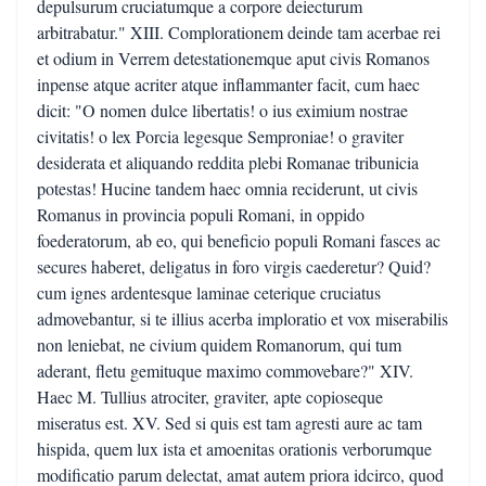
depulsurum cruciatumque a corpore deiecturum
arbitrabatur." XIII. Complorationem deinde tam acerbae rei
et odium in Verrem detestationemque aput civis Romanos
inpense atque acriter atque inflammanter facit, cum haec
dicit: "O nomen dulce libertatis! o ius eximium nostrae
civitatis! o lex Porcia legesque Semproniae! o graviter
desiderata et aliquando reddita plebi Romanae tribunicia
potestas! Hucine tandem haec omnia reciderunt, ut civis
Romanus in provincia populi Romani, in oppido
foederatorum, ab eo, qui beneficio populi Romani fasces ac
secures haberet, deligatus in foro virgis caederetur? Quid?
cum ignes ardentesque laminae ceterique cruciatus
admovebantur, si te illius acerba imploratio et vox miserabilis
non leniebat, ne civium quidem Romanorum, qui tum
aderant, fletu gemituque maximo commovebare?" XIV.
Haec M. Tullius atrociter, graviter, apte copioseque
miseratus est. XV. Sed si quis est tam agresti aure ac tam
hispida, quem lux ista et amoenitas orationis verborumque
modificatio parum delectat, amat autem priora idcirco, quod