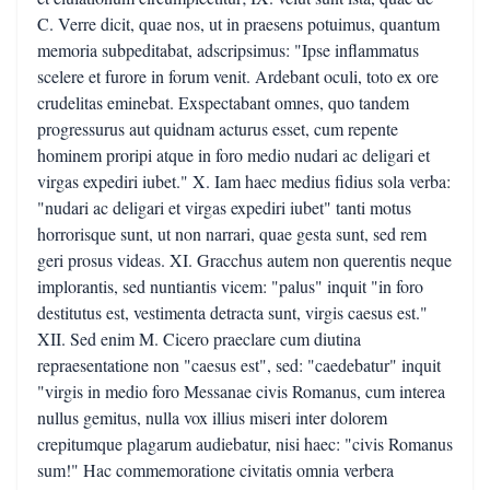
C. Verre dicit, quae nos, ut in praesens potuimus, quantum
memoria subpeditabat, adscripsimus: "Ipse inflammatus
scelere et furore in forum venit. Ardebant oculi, toto ex ore
crudelitas eminebat. Exspectabant omnes, quo tandem
progressurus aut quidnam acturus esset, cum repente
hominem proripi atque in foro medio nudari ac deligari et
virgas expediri iubet." X. Iam haec medius fidius sola verba:
"nudari ac deligari et virgas expediri iubet" tanti motus
horrorisque sunt, ut non narrari, quae gesta sunt, sed rem
geri prosus videas. XI. Gracchus autem non querentis neque
implorantis, sed nuntiantis vicem: "palus" inquit "in foro
destitutus est, vestimenta detracta sunt, virgis caesus est."
XII. Sed enim M. Cicero praeclare cum diutina
repraesentatione non "caesus est", sed: "caedebatur" inquit
"virgis in medio foro Messanae civis Romanus, cum interea
nullus gemitus, nulla vox illius miseri inter dolorem
crepitumque plagarum audiebatur, nisi haec: "civis Romanus
sum!" Hac commemoratione civitatis omnia verbera