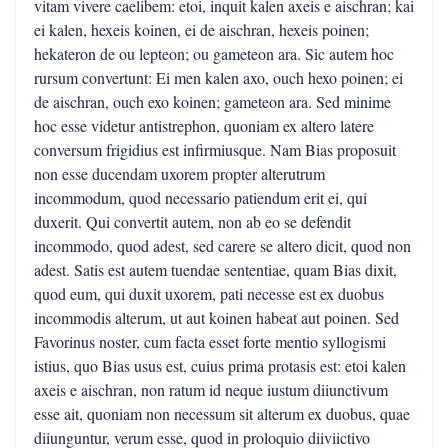
vitam vivere caelibem: etoi, inquit kalen axeis e aischran; kai
ei kalen, hexeis koinen, ei de aischran, hexeis poinen;
hekateron de ou lepteon; ou gameteon ara. Sic autem hoc
rursum convertunt: Ei men kalen axo, ouch hexo poinen; ei
de aischran, ouch exo koinen; gameteon ara. Sed minime
hoc esse videtur antistrephon, quoniam ex altero latere
conversum frigidius est infirmiusque. Nam Bias proposuit
non esse ducendam uxorem propter alterutrum
incommodum, quod necessario patiendum erit ei, qui
duxerit. Qui convertit autem, non ab eo se defendit
incommodo, quod adest, sed carere se altero dicit, quod non
adest. Satis est autem tuendae sententiae, quam Bias dixit,
quod eum, qui duxit uxorem, pati necesse est ex duobus
incommodis alterum, ut aut koinen habeat aut poinen. Sed
Favorinus noster, cum facta esset forte mentio syllogismi
istius, quo Bias usus est, cuius prima protasis est: etoi kalen
axeis e aischran, non ratum id neque iustum diiunctivum
esse ait, quoniam non necessum sit alterum ex duobus, quae
diiunguntur, verum esse, quod in proloquio diiviictivo