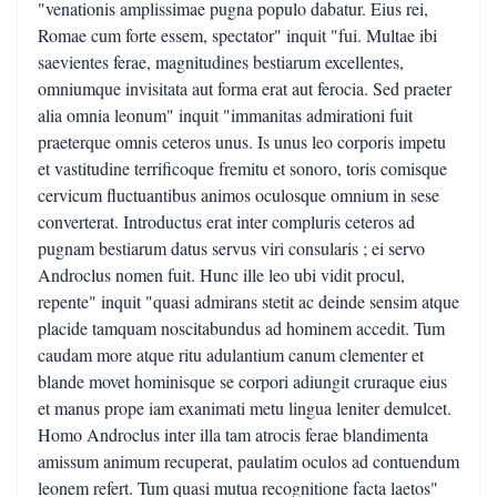
"venationis amplissimae pugna populo dabatur. Eius rei,
Romae cum forte essem, spectator" inquit "fui. Multae ibi
saevientes ferae, magnitudines bestiarum excellentes,
omniumque invisitata aut forma erat aut ferocia. Sed praeter
alia omnia leonum" inquit "immanitas admirationi fuit
praeterque omnis ceteros unus. Is unus leo corporis impetu
et vastitudine terrificoque fremitu et sonoro, toris comisque
cervicum fluctuantibus animos oculosque omnium in sese
converterat. Introductus erat inter compluris ceteros ad
pugnam bestiarum datus servus viri consularis ; ei servo
Androclus nomen fuit. Hunc ille leo ubi vidit procul,
repente" inquit "quasi admirans stetit ac deinde sensim atque
placide tamquam noscitabundus ad hominem accedit. Tum
caudam more atque ritu adulantium canum clementer et
blande movet hominisque se corpori adiungit cruraque eius
et manus prope iam exanimati metu lingua leniter demulcet.
Homo Androclus inter illa tam atrocis ferae blandimenta
amissum animum recuperat, paulatim oculos ad contuendum
leonem refert. Tum quasi mutua recognitione facta laetos"