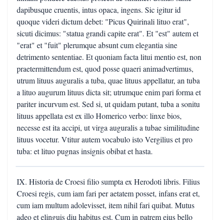
dapibusque cruentis, intus opaca, ingens. Sic igitur id
quoque videri dictum debet: "Picus Quirinali lituo erat",
sicuti dicimus: "statua grandi capite erat". Et "est" autem et
"erat" et "fuit" plerumque absunt cum elegantia sine
detrimento sententiae. Et quoniam facta litui mentio est, non
praetermittendum est, quod posse quaeri animadvertimus,
utrum lituus auguralis a tuba, quae lituus appellatur, an tuba
a lituo augurum lituus dicta sit; utrumque enim pari forma et
pariter incurvum est. Sed si, ut quidam putant, tuba a sonitu
lituus appellata est ex illo Homerico verbo: linxe bios,
necesse est ita accipi, ut virga auguralis a tubae similitudine
lituus vocetur. Vtitur autem vocabulo isto Vergilius et pro
tuba: et lituo pugnas insignis obibat et hasta.
IX. Historia de Croesi filio sumpta ex Herodoti libris. Filius
Croesi regis, cum iam fari per aetatem posset, infans erat et,
cum iam multum adolevisset, item nihil fari quibat. Mutus
adeo et elinguis diu habitus est. Cum in patrem eius bello