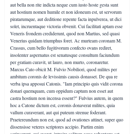
aut bella non rite indicta neque cum iusto hoste gesta sunt
aut hostium nomen humile et non idoneum est, ut servorum
piratarumque, aut deditione repente facta inpulverea, ut dici
solet, incruentaque victoria obvenit. Cui facilitati aptam esse
Veneris frondem crediderunt, quod non Martius, sed quasi
Venerius quidam triumphus foret. Ac murteam coronam M.
Crassus, cum bello fugitivorum confecto ovans rediret,
insolenter aspernatus est senatusque consultum faciundum
per gratiam curavit, ut lauro, non murto, coronaretur.
Marcus Cato obicit M. Fulvio Nobiliori, quod milites per
ambitum coronis de levissimis causis donasset. De qua re
verba ipsa apposui Catonis. "Iam principio quis vidit corona
donari quemquam, cum oppidum captum non esset aut
castra hostium non incensa essent?" Fulvius autem, in quem
hoc a Catone dictum est, coronis donaverat milites, quia
vallum curaverant, aut qui puteum strenue foderant.
Praetereundum non est, quod ad ovationes attinet, super quo
dissensisse veteres scriptores accipio. Partim enim
scripserunt, qui ovaret, introire solitum equo vehentem; set