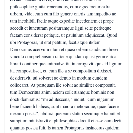
philosophiae gratia venerandus, cum egrederetur extra
urbem, videt eum cum illo genere oneris tam impedito ac
tam incohibili facile atque expedite incedentem et prope
accedit et iuncturam posituramque ligni scite periteque
factam considerat petitque, ut paululum adquiescat. Quod
ubi Protagoras, ut erat petitum, fecit atque itidem
Democritus acervum illum et quasi orbem caudicum brevi
vinculo comprehensum ratione quadam quasi geometrica
librari continerique animadvertit, interrogavit, quis id lignum
ita composuisset, et, cum ille a se compositum dixisset,
desideravit, uti solveret ac denuo in modum eundem
collocaret. At postquam ille solvit ac similiter composuit,
tum Democritus animi aciem sollertiamque hominis non
docti demiratus: "mi adulescens," inquit "cum ingenium
bene faciendi habeas, sunt maiora melioraque, quae facere
mecum possis", abduxitque eum statim secumque habuit et
sumptum ministravit et philosophias docuit et esse eum fecit,
quantus postea fuit. Is tamen Protagoras insincerus quidem