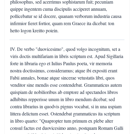
philosophus, sed acerrimus sophistarum fuit; pecuniam
quippe ingentem cuma discipulis acciperet annuam,
pollicebatur se id docere, quanam verborum industria causa
infirmior fieret fortior, quam rem Graece ita dicebat: ton
hetto logon kreitto poiein.
IV. De verbo "duovicesimo", quod volgo incognitum, set a
viris doctis multifariam in libris scriptum est. Apud Sigillaria
forte in libraria ego et Iulius Paulus poeta, vir memoria
nostra doctissimus, consideramus; atque ibi expositi erant
Fabii annales, bonae atque sincerae vetustatis libri, quos
venditor sine mendis esse contendebat. Grammaticus autem
quispiam de nobilioribus ab emptore ad spectandos libros
adhibitus repperisse unum in libro mendum dicebat; sed
contra librarius in quodvis pignus vocabat, si in una uspiam
littera delictum esset. Ostendebat grammaticus ita scriptum
in libro quarto: "Quapropter tum primum ex plebe alter
consul factus est duovicesimo anno, postquam Romam Galli