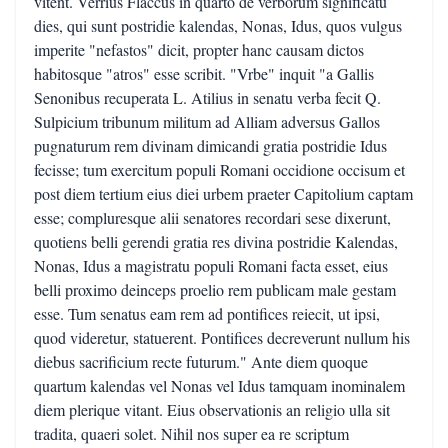
vitent. Verrius Flaccus in quarto de verborum significatu
dies, qui sunt postridie kalendas, Nonas, Idus, quos vulgus
imperite "nefastos" dicit, propter hanc causam dictos
habitosque "atros" esse scribit. "Vrbe" inquit "a Gallis
Senonibus recuperata L. Atilius in senatu verba fecit Q.
Sulpicium tribunum militum ad Alliam adversus Gallos
pugnaturum rem divinam dimicandi gratia postridie Idus
fecisse; tum exercitum populi Romani occidione occisum et
post diem tertium eius diei urbem praeter Capitolium captam
esse; compluresque alii senatores recordari sese dixerunt,
quotiens belli gerendi gratia res divina postridie Kalendas,
Nonas, Idus a magistratu populi Romani facta esset, eius
belli proximo deinceps proelio rem publicam male gestam
esse. Tum senatus eam rem ad pontifices reiecit, ut ipsi,
quod videretur, statuerent. Pontifices decreverunt nullum his
diebus sacrificium recte futurum." Ante diem quoque
quartum kalendas vel Nonas vel Idus tamquam inominalem
diem plerique vitant. Eius observationis an religio ulla sit
tradita, quaeri solet. Nihil nos super ea re scriptum