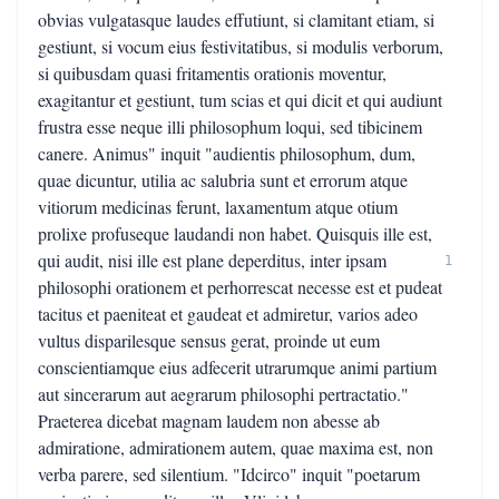
obvias vulgatasque laudes effutiunt, si clamitant etiam, si
gestiunt, si vocum eius festivitatibus, si modulis verborum,
si quibusdam quasi fritamentis orationis moventur,
exagitantur et gestiunt, tum scias et qui dicit et qui audiunt
frustra esse neque illi philosophum loqui, sed tibicinem
canere. Animus" inquit "audientis philosophum, dum,
quae dicuntur, utilia ac salubria sunt et errorum atque
vitiorum medicinas ferunt, laxamentum atque otium
prolixe profuseque laudandi non habet. Quisquis ille est,
qui audit, nisi ille est plane deperditus, inter ipsam
1
philosophi orationem et perhorrescat necesse est et pudeat
tacitus et paeniteat et gaudeat et admiretur, varios adeo
vultus disparilesque sensus gerat, proinde ut eum
conscientiamque eius adfecerit utrarumque animi partium
aut sincerarum aut aegrarum philosophi pertractatio."
Praeterea dicebat magnam laudem non abesse ab
admiratione, admirationem autem, quae maxima est, non
verba parere, sed silentium. "Idcirco" inquit "poetarum