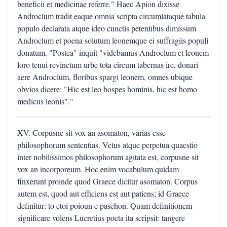
beneficii et medicinae referre." Haec Apion dixisse
Androclum tradit eaque omnia scripta circumlataque tabula
populo declarata atque ideo cunctis petentibus dimissum
Androclum et poena solutum leonemque ei suffragiis populi
donatum. "Postea" inquit "videbamus Androclum et leonem
loro tenui revinctum urbe tota circum tabernas ire, donari
aere Androclum, floribus spargi leonem, omnes ubique
obvios dicere: "Hic est leo hospes hominis, hic est homo
medicus leonis"."
XV. Corpusne sit vox an asomaton, varias esse
philosophorum sententias. Vetus atque perpetua quaestio
inter nobilissimos philosophorum agitata est, corpusne sit
vox an incorporeum. Hoc enim vocabulum quidam
finxerunt proinde quod Graece dicitur asomaton. Corpus
autem est, quod aut efficiens est aut patiens; id Graece
definitur: to etoi poioun e paschon. Quam definitionem
significare volens Lucretius poeta ita scripsit: tangere