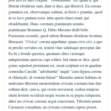
liberati obsidione sunt, dant ei duci, qui liberavit. Ea corona
graminea est, observarique solitum, ut fieret e gramine, quod
in eo loco gnatum esset, intra quem clausi erant, qui
obsidebantur. Hanc coronam gramineam senatus
populusque Romanus Q. Fabio Maximo dedit bello
Poenorum secundo, quod urbem Romam obsidione hostium
liberasset. "Civica" corona appellatur, quam civis civi, a quo
in proelio servatus est, testem vitae salutisque perceptae dat.
Ea fit e fronde quernea, quoniam cibus victusque
antiquissimus quercus capi solitus; fuit etiam ex ilice, quod
genus superiori proximum est, sicuti scriptum est in quadam
comoedia Caecilii: "advehuntur" inquit "cum ilignea corona
et chlamyde: di vestram fidem!" Masurius autem Sabinus in
undecimo librorum memorialium civicam coronam tum dari
solitam dicit, cum is, qui civem servaverat, eodem tempore
etiam hostem occiderat neque locum in ea pugna reliquerat;
aliter ius civicae coronae negat concessum. Tiberium tamen
Caesarem consultum, an civicam coronam capere posset,