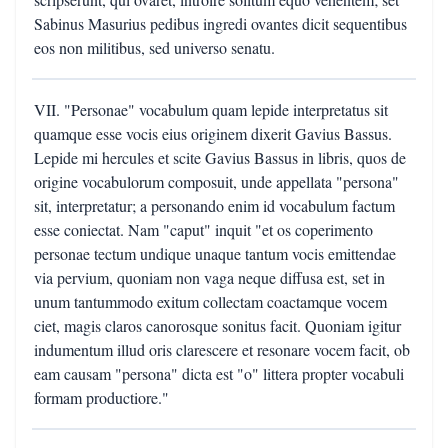
Sabinus Masurius pedibus ingredi ovantes dicit sequentibus
eos non militibus, sed universo senatu.
VII. "Personae" vocabulum quam lepide interpretatus sit
quamque esse vocis eius originem dixerit Gavius Bassus.
Lepide mi hercules et scite Gavius Bassus in libris, quos de
origine vocabulorum composuit, unde appellata "persona"
sit, interpretatur; a personando enim id vocabulum factum
esse coniectat. Nam "caput" inquit "et os coperimento
personae tectum undique unaque tantum vocis emittendae
via pervium, quoniam non vaga neque diffusa est, set in
unum tantummodo exitum collectam coactamque vocem
ciet, magis claros canorosque sonitus facit. Quoniam igitur
indumentum illud oris clarescere et resonare vocem facit, ob
eam causam "persona" dicta est "o" littera propter vocabuli
formam productiore."