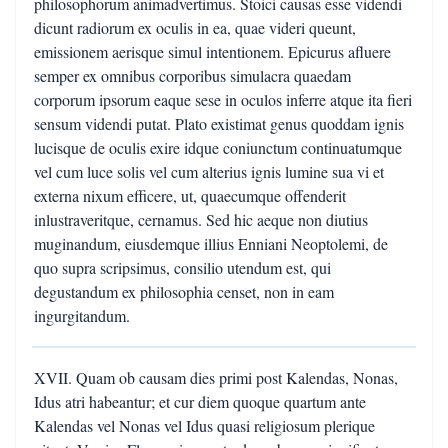
philosophorum animadvertimus. Stoici causas esse videndi
dicunt radiorum ex oculis in ea, quae videri queunt,
emissionem aerisque simul intentionem. Epicurus afluere
semper ex omnibus corporibus simulacra quaedam
corporum ipsorum eaque sese in oculos inferre atque ita fieri
sensum videndi putat. Plato existimat genus quoddam ignis
lucisque de oculis exire idque coniunctum continuatumque
vel cum luce solis vel cum alterius ignis lumine sua vi et
externa nixum efficere, ut, quaecumque offenderit
inlustraveritque, cernamus. Sed hic aeque non diutius
muginandum, eiusdemque illius Enniani Neoptolemi, de
quo supra scripsimus, consilio utendum est, qui
degustandum ex philosophia censet, non in eam
ingurgitandum.
XVII. Quam ob causam dies primi post Kalendas, Nonas,
Idus atri habeantur; et cur diem quoque quartum ante
Kalendas vel Nonas vel Idus quasi religiosum plerique