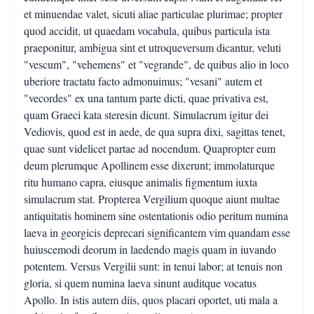
et minuendae valet, sicuti aliae particulae plurimae; propter
quod accidit, ut quaedam vocabula, quibus particula ista
praeponitur, ambigua sint et utroqueversum dicantur, veluti
"vescum", "vehemens" et "vegrande", de quibus alio in loco
uberiore tractatu facto admonuimus; "vesani" autem et
"vecordes" ex una tantum parte dicti, quae privativa est,
quam Graeci kata steresin dicunt. Simulacrum igitur dei
Vediovis, quod est in aede, de qua supra dixi, sagittas tenet,
quae sunt videlicet partae ad nocendum. Quapropter eum
deum plerumque Apollinem esse dixerunt; immolaturque
ritu humano capra, eiusque animalis figmentum iuxta
simulacrum stat. Propterea Vergilium quoque aiunt multae
antiquitatis hominem sine ostentationis odio peritum numina
laeva in georgicis deprecari significantem vim quandam esse
huiuscemodi deorum in laedendo magis quam in iuvando
potentem. Versus Vergilii sunt: in tenui labor; at tenuis non
gloria, si quem numina laeva sinunt auditque vocatus
Apollo. In istis autem diis, quos placari oportet, uti mala a