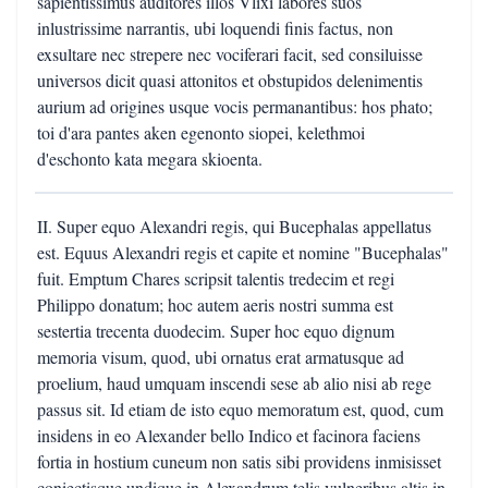
sapientissimus auditores illos Vlixi labores suos
inlustrissime narrantis, ubi loquendi finis factus, non
exsultare nec strepere nec vociferari facit, sed consiluisse
universos dicit quasi attonitos et obstupidos delenimentis
aurium ad origines usque vocis permanantibus: hos phato;
toi d'ara pantes aken egenonto siopei, kelethmoi
d'eschonto kata megara skioenta.
II. Super equo Alexandri regis, qui Bucephalas appellatus
est. Equus Alexandri regis et capite et nomine "Bucephalas"
fuit. Emptum Chares scripsit talentis tredecim et regi
Philippo donatum; hoc autem aeris nostri summa est
sestertia trecenta duodecim. Super hoc equo dignum
memoria visum, quod, ubi ornatus erat armatusque ad
proelium, haud umquam inscendi sese ab alio nisi ab rege
passus sit. Id etiam de isto equo memoratum est, quod, cum
insidens in eo Alexander bello Indico et facinora faciens
fortia in hostium cuneum non satis sibi providens inmisisset
coniectisque undique in Alexandrum telis vulneribus altis in