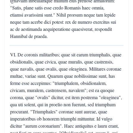
ignaviam inbelliamque militum eius pretiose armatorum:
"Satis, plane satis esse credo Romanis haec omnia,
etiamsi avarissimi sunt." Nihil prorsum neque tam lepide
neque tam acerbe dici potest: rex de numero exercitus sui
ac de aestimanda aequiperatione quaesiverat, respondit
Hannibal de praeda.
VI. De coronis militaribus; quae sit earum triumphalis, quae
obsidionalis, quae civica, quae muralis, quae castrensis,
quae navalis, quae ovalis, quae oleaginea. Militares coronae
multae, variae sunt. Quarum quae nobilissimae sunt, has
ferme esse accepimus: "triumphalem, obsidionalem,
civicam, muralem, castrensem, navalem"; est ea quoque
corona, quae "ovalis" dicitur, est item postrema "oleaginea",
qua uti solent, qui in proelio non fuerunt, sed triumphum
procurant. "Triumphales" coronae sunt aureae, quae
imperatoribus ob honorem triumphi mittuntur. Id vulgo
dicitur "aurum coronarium". Haec antiquitus e lauru erant,
post fieri ex auro coeptae. "Obsidionalis" est, quam ii, qui