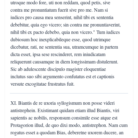
utroque modo fore, uti non reddam, quod petis, sive
contra me pronuntiatum fuerit sive pro me. Nam si
iudices pro causa mea senserint, nihil tibi ex sententia
debebitur, quia ego vicero; sin contra me pronuntiaverint,
nihil tibi ex pacto debebo, quia non vicero." Tum iudices
dubiosum hoc inexplicabileque esse, quod utrimque
dicebatur, rati, ne sententia sua, utramcumque in partem
dicta esset, ipsa sese rescinderet, rem iniudicatam
reliquerunt causamque in diem longissimam distulerunt.
Sic ab adulescente discipulo magister eloquentiae
inclutus suo sibi argumento confutatus est et captionis
versute excogitatae frustratus fuit.
XI. Biantis de re uxoria syllogismum non posse videri
antistrephein. Existimant quidam etiam illud Biantis, viri
sapientis ac nobilis, responsum consimile esse atque est
Protagorion illud, de quo dixi modo, antistrephon. Nam cum
rogatus esset a quodam Bias, deberetne uxorem ducere, an