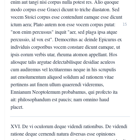
enim aut tangi nisi corpus nulla potest res. Alio quoque
modo corpus esse Graeci dicunt to triche diastaton. Sed
vocem Stoici corpus esse contendunt eamque esse dicunt
ictum aera; Plato autem non esse vocem corpus putat:
15
"non enim percussus" inquit "aer, sed plaga ipsa atque
percussio, id vox est". Democritus ac deinde Epicurus ex
individuis corporibus vocem constare dicunt eamque, ut
ipsis eorum verbis utar, rheuma atomon appellant. Hos
aliosque talis argutae delectabilisque desidiae aculeos
cum audiremus vel lectitaremus neque in his scrupulis
aut emolumentum aliquod solidum ad rationem vitae
pertinens aut finem ullum quaerendi videremus,
Ennianum Neoptolemum probabamus, qui profecto ita
ait: philosophandum est paucis; nam omnino haud
placet.
XVI. De vi oculorum deque videndi rationibus. De videndi
ratione deque cernendi natura diversas esse opiniones