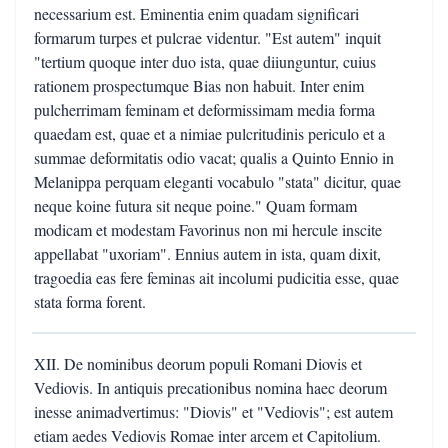
necessarium est. Eminentia enim quadam significari
formarum turpes et pulcrae videntur. "Est autem" inquit
"tertium quoque inter duo ista, quae diiunguntur, cuius
rationem prospectumque Bias non habuit. Inter enim
pulcherrimam feminam et deformissimam media forma
quaedam est, quae et a nimiae pulcritudinis periculo et a
summae deformitatis odio vacat; qualis a Quinto Ennio in
Melanippa perquam eleganti vocabulo "stata" dicitur, quae
neque koine futura sit neque poine." Quam formam
modicam et modestam Favorinus non mi hercule inscite
appellabat "uxoriam". Ennius autem in ista, quam dixit,
tragoedia eas fere feminas ait incolumi pudicitia esse, quae
stata forma forent.
XII. De nominibus deorum populi Romani Diovis et
Vediovis. In antiquis precationibus nomina haec deorum
inesse animadvertimus: "Diovis" et "Vediovis"; est autem
etiam aedes Vediovis Romae inter arcem et Capitolium.