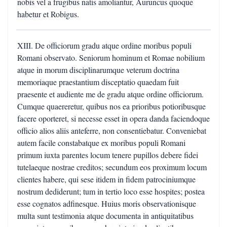
nobis vel a frugibus natis amoliantur, Auruncus quoque
habetur et Robigus.
XIII. De officiorum gradu atque ordine moribus populi
Romani observato. Seniorum hominum et Romae nobilium
atque in morum disciplinarumque veterum doctrina
memoriaque praestantium disceptatio quaedam fuit
praesente et audiente me de gradu atque ordine officiorum.
Cumque quaereretur, quibus nos ea prioribus potioribusque
facere oporteret, si necesse esset in opera danda faciendoque
officio alios aliis anteferre, non consentiebatur. Conveniebat
autem facile constabatque ex moribus populi Romani
primum iuxta parentes locum tenere pupillos debere fidei
tutelaeque nostrae creditos; secundum eos proximum locum
clientes habere, qui sese itidem in fidem patrociniumque
nostrum dediderunt; tum in tertio loco esse hospites; postea
esse cognatos adfinesque. Huius moris observationisque
multa sunt testimonia atque documenta in antiquitatibus