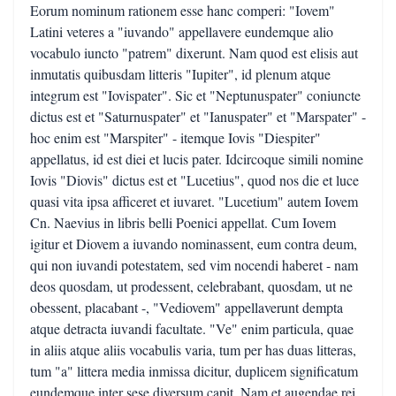
Eorum nominum rationem esse hanc comperi: "Iovem"
Latini veteres a "iuvando" appellavere eundemque alio
vocabulo iuncto "patrem" dixerunt. Nam quod est elisis aut
inmutatis quibusdam litteris "Iupiter", id plenum atque
integrum est "Iovispater". Sic et "Neptunuspater" coniuncte
dictus est et "Saturnuspater" et "Ianuspater" et "Marspater" -
hoc enim est "Marspiter" - itemque Iovis "Diespiter"
appellatus, id est diei et lucis pater. Idcircoque simili nomine
Iovis "Diovis" dictus est et "Lucetius", quod nos die et luce
quasi vita ipsa afficeret et iuvaret. "Lucetium" autem Iovem
Cn. Naevius in libris belli Poenici appellat. Cum Iovem
igitur et Diovem a iuvando nominassent, eum contra deum,
qui non iuvandi potestatem, sed vim nocendi haberet - nam
deos quosdam, ut prodessent, celebrabant, quosdam, ut ne
obessent, placabant -, "Vediovem" appellaverunt dempta
atque detracta iuvandi facultate. "Ve" enim particula, quae
in aliis atque aliis vocabulis varia, tum per has duas litteras,
tum "a" littera media inmissa dicitur, duplicem significatum
eundemque inter sese diversum capit. Nam et augendae rei