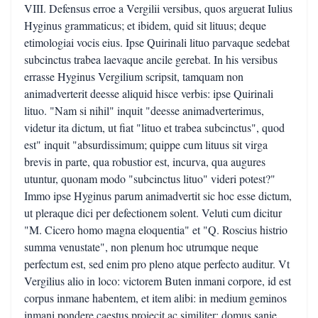
VIII. Defensus erroe a Vergilii versibus, quos arguerat Iulius
Hyginus grammaticus; et ibidem, quid sit lituus; deque
etimologiai vocis eius. Ipse Quirinali lituo parvaque sedebat
subcinctus trabea laevaque ancile gerebat. In his versibus
errasse Hyginus Vergilium scripsit, tamquam non
animadverterit deesse aliquid hisce verbis: ipse Quirinali
lituo. "Nam si nihil" inquit "deesse animadverterimus,
videtur ita dictum, ut fiat "lituo et trabea subcinctus", quod
est" inquit "absurdissimum; quippe cum lituus sit virga
brevis in parte, qua robustior est, incurva, qua augures
utuntur, quonam modo "subcinctus lituo" videri potest?"
Immo ipse Hyginus parum animadvertit sic hoc esse dictum,
ut pleraque dici per defectionem solent. Veluti cum dicitur
"M. Cicero homo magna eloquentia" et "Q. Roscius histrio
summa venustate", non plenum hoc utrumque neque
perfectum est, sed enim pro pleno atque perfecto auditur. Vt
Vergilius alio in loco: victorem Buten inmani corpore, id est
corpus inmane habentem, et item alibi: in medium geminos
inmani pondere caestus proiecit ac similiter: domus sanie