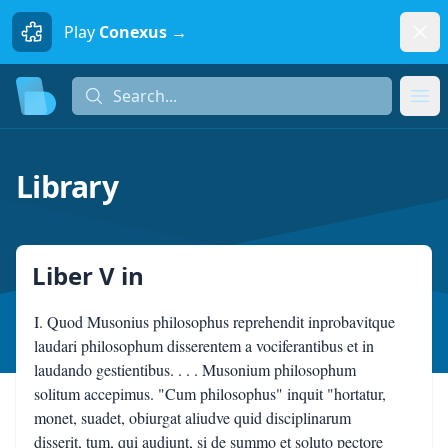
Dism
Play
Conexus →
Search...
Search...
Ope
Library
Liber V
in
I. Quod Musonius philosophus reprehendit inprobavitque
laudari philosophum disserentem a vociferantibus et in
laudando gestientibus. . . . Musonium philosophum
solitum accepimus. "Cum philosophus" inquit "hortatur,
monet, suadet, obiurgat aliudve quid disciplinarum
disserit, tum, qui audiunt, si de summo et soluto pectore