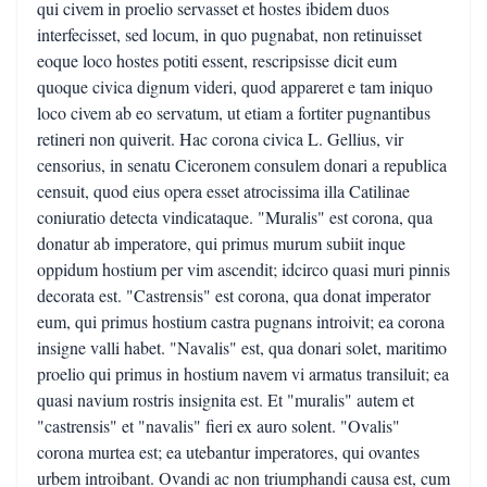
qui civem in proelio servasset et hostes ibidem duos
interfecisset, sed locum, in quo pugnabat, non retinuisset
eoque loco hostes potiti essent, rescripsisse dicit eum
quoque civica dignum videri, quod appareret e tam iniquo
loco civem ab eo servatum, ut etiam a fortiter pugnantibus
retineri non quiverit. Hac corona civica L. Gellius, vir
censorius, in senatu Ciceronem consulem donari a republica
censuit, quod eius opera esset atrocissima illa Catilinae
coniuratio detecta vindicataque. "Muralis" est corona, qua
donatur ab imperatore, qui primus murum subiit inque
oppidum hostium per vim ascendit; idcirco quasi muri pinnis
decorata est. "Castrensis" est corona, qua donat imperator
eum, qui primus hostium castra pugnans introivit; ea corona
insigne valli habet. "Navalis" est, qua donari solet, maritimo
proelio qui primus in hostium navem vi armatus transiluit; ea
quasi navium rostris insignita est. Et "muralis" autem et
"castrensis" et "navalis" fieri ex auro solent. "Ovalis"
corona murtea est; ea utebantur imperatores, qui ovantes
urbem introibant. Ovandi ac non triumphandi causa est, cum