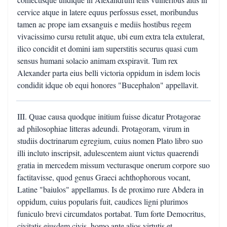
cervice atque in latere equus perfossus esset, moribundus
tamen ac prope iam exsanguis e mediis hostibus regem
vivacissimo cursu retulit atque, ubi eum extra tela extulerat,
ilico concidit et domini iam superstitis securus quasi cum
sensus humani solacio animam exspiravit. Tum rex
Alexander parta eius belli victoria oppidum in isdem locis
condidit idque ob equi honores "Bucephalon" appellavit.
III. Quae causa quodque initium fuisse dicatur Protagorae
ad philosophiae litteras adeundi. Protagoram, virum in
studiis doctrinarum egregium, cuius nomen Plato libro suo
illi incluto inscripsit, adulescentem aiunt victus quaerendi
gratia in mercedem missum vecturasque onerum corpore suo
factitavisse, quod genus Graeci achthophorous vocant,
Latine "baiulos" appellamus. Is de proximo rure Abdera in
oppidum, cuius popularis fuit, caudices ligni plurimos
funiculo brevi circumdatos portabat. Tum forte Democritus,
civitatis eiusdem civis, homo ante alios virtutis et