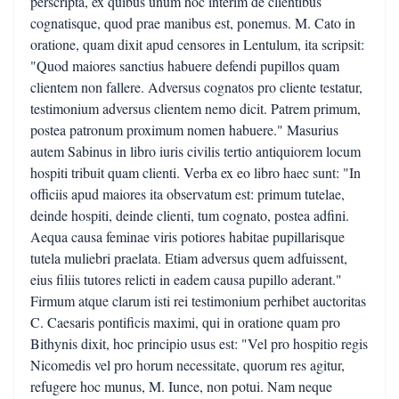
perscripta, ex quibus unum hoc interim de clientibus
cognatisque, quod prae manibus est, ponemus. M. Cato in
oratione, quam dixit apud censores in Lentulum, ita scripsit:
"Quod maiores sanctius habuere defendi pupillos quam
clientem non fallere. Adversus cognatos pro cliente testatur,
testimonium adversus clientem nemo dicit. Patrem primum,
postea patronum proximum nomen habuere." Masurius
autem Sabinus in libro iuris civilis tertio antiquiorem locum
hospiti tribuit quam clienti. Verba ex eo libro haec sunt: "In
officiis apud maiores ita observatum est: primum tutelae,
deinde hospiti, deinde clienti, tum cognato, postea adfini.
Aequa causa feminae viris potiores habitae pupillarisque
tutela muliebri praelata. Etiam adversus quem adfuissent,
eius filiis tutores relicti in eadem causa pupillo aderant."
Firmum atque clarum isti rei testimonium perhibet auctoritas
C. Caesaris pontificis maximi, qui in oratione quam pro
Bithynis dixit, hoc principio usus est: "Vel pro hospitio regis
Nicomedis vel pro horum necessitate, quorum res agitur,
refugere hoc munus, M. Iunce, non potui. Nam neque