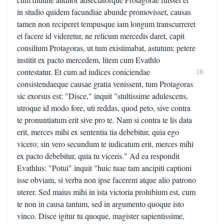
in studio quidem facundiae abunde promovisset, causas
tamen non reciperet tempusque iam longum transcurreret
et facere id videretur, ne relicum mercedis daret, capit
consilium Protagoras, ut tum existimabat, astutum: petere
institit ex pacto mercedem, litem cum Evathlo
contestatur. Et cum ad iudices coniciendae
10
consistendaeque causae gratia venissent, tum Protagoras
sic exorsus est: "Disce," inquit "stultissime adulescens,
utroque id modo fore, uti reddas, quod peto, sive contra
te pronuntiatum erit sive pro te. Nam si contra te lis data
erit, merces mihi ex sententia tia debebitur, quia ego
vicero; sin vero secundum te iudicatum erit, merces mihi
ex pacto debebitur, quia tu viceris." Ad ea respondit
Evathlus: "Potui" inquit "huic tuae tam ancipiti captioni
isse obviam, si verba non ipse facerem atque alio patrono
uterer. Sed maius mihi in ista victoria prolubium est, cum
te non in causa tantum, sed in argumento quoque isto
vinco. Disce igitur tu quoque, magister sapientissime,