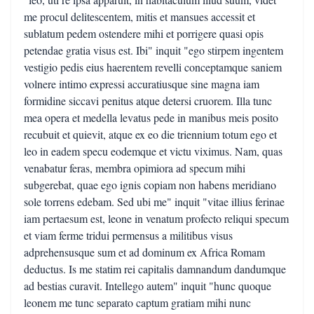
me procul delitescentem, mitis et mansues accessit et
sublatum pedem ostendere mihi et porrigere quasi opis
petendae gratia visus est. Ibi" inquit "ego stirpem ingentem
vestigio pedis eius haerentem revelli conceptamque saniem
volnere intimo expressi accuratiusque sine magna iam
formidine siccavi penitus atque detersi cruorem. Illa tunc
mea opera et medella levatus pede in manibus meis posito
recubuit et quievit, atque ex eo die triennium totum ego et
leo in eadem specu eodemque et victu viximus. Nam, quas
venabatur feras, membra opimiora ad specum mihi
subgerebat, quae ego ignis copiam non habens meridiano
sole torrens edebam. Sed ubi me" inquit "vitae illius ferinae
iam pertaesum est, leone in venatum profecto reliqui specum
et viam ferme tridui permensus a militibus visus
adprehensusque sum et ad dominum ex Africa Romam
deductus. Is me statim rei capitalis damnandum dandumque
ad bestias curavit. Intellego autem" inquit "hunc quoque
leonem me tunc separato captum gratiam mihi nunc