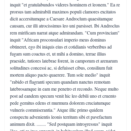
inquit "et gratulabundos videres hominem et leonem." Ea re
prorsus tam admirabili maximos populi clamores excitatos
dicit accersitumque a Caesare Androclum quaesitamque
causam, cur illi atrocissimus leo uni parsisset. Ibi Androclus
rem mirificam narrat atque admirandam. "Cum provinciam"
inquit "Africam proconsulari imperio meus dominus
obtineret, ego ibi iniquis eius et cotidianis verberibus ad
fugam sum coactus et, ut mihi a domino, terrae illius
praeside, tutiores latebrae forent, in camporum et arenarum
solitudines concessi ac, si defuisset cibus, consilium fuit
mortem aliquo pacto quaerere. Tum sole medio" inquit
"rabido et flagranti specum quandam nanctus remotam
latebrosamque in eam me penetro et recondo. Neque multo
post ad eandem specum venit hic leo debili uno et cruento
pede gemitus edens et murmura dolorem cruciatumque
vulneris commiserantia." Atque illic primo quidem
conspectu advenientis leonis territum sibi et pavefactum
animum dixit. ........ "Sed postquam introgressus" inquit
"leo, uti re ipsa apparuit, in habitaculum illud suum, videt