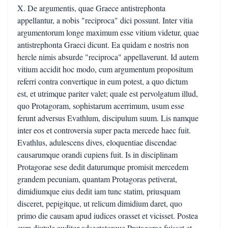
X. De argumentis, quae Graece antistrephonta
appellantur, a nobis "reciproca" dici possunt. Inter vitia
argumentorum longe maximum esse vitium videtur, quae
antistrephonta Graeci dicunt. Ea quidam e nostris non
hercle nimis absurde "reciproca" appellaverunt. Id autem
vitium accidit hoc modo, cum argumentum propositum
referri contra convertique in eum potest, a quo dictum
est, et utrimque pariter valet; quale est pervolgatum illud,
quo Protagoram, sophistarum acerrimum, usum esse
ferunt adversus Evathlum, discipulum suum. Lis namque
inter eos et controversia super pacta mercede haec fuit.
Evathlus, adulescens dives, eloquentiae discendae
causarumque orandi cupiens fuit. Is in disciplinam
Protagorae sese dedit daturumque promisit mercedem
grandem pecuniam, quantam Protagoras petiverat,
dimidiumque eius dedit iam tunc statim, priusquam
disceret, pepigitque, ut relicum dimidium daret, quo
primo die causam apud iudices orasset et vicisset. Postea
cum diutule auditor adsectatorque Protagorae fuisset et