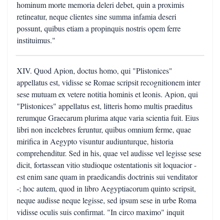
hominum morte memoria deleri debet, quin a proximis
retineatur, neque clientes sine summa infamia deseri
possunt, quibus etiam a propinquis nostris opem ferre
instituimus."
XIV. Quod Apion, doctus homo, qui "Plistonices"
appellatus est, vidisse se Romae scripsit recognitionem inter
sese mutuam ex vetere notitia hominis et leonis. Apion, qui
"Plistonices" appellatus est, litteris homo multis praeditus
rerumque Graecarum plurima atque varia scientia fuit. Eius
libri non incelebres feruntur, quibus omnium ferme, quae
mirifica in Aegypto visuntur audiunturque, historia
comprehenditur. Sed in his, quae vel audisse vel legisse sese
dicit, fortassean vitio studioque ostentationis sit loquacior -
est enim sane quam in praedicandis doctrinis sui venditator
-; hoc autem, quod in libro Aegyptiacorum quinto scripsit,
neque audisse neque legisse, sed ipsum sese in urbe Roma
vidisse oculis suis confirmat. "In circo maximo" inquit