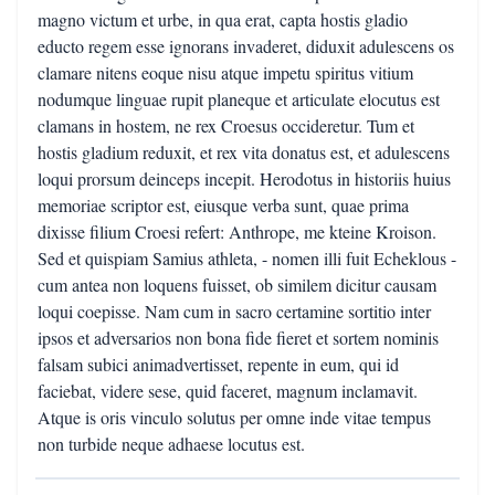
magno victum et urbe, in qua erat, capta hostis gladio
educto regem esse ignorans invaderet, diduxit adulescens os
clamare nitens eoque nisu atque impetu spiritus vitium
nodumque linguae rupit planeque et articulate elocutus est
clamans in hostem, ne rex Croesus occideretur. Tum et
hostis gladium reduxit, et rex vita donatus est, et adulescens
loqui prorsum deinceps incepit. Herodotus in historiis huius
memoriae scriptor est, eiusque verba sunt, quae prima
dixisse filium Croesi refert: Anthrope, me kteine Kroison.
Sed et quispiam Samius athleta, - nomen illi fuit Echeklous -
cum antea non loquens fuisset, ob similem dicitur causam
loqui coepisse. Nam cum in sacro certamine sortitio inter
ipsos et adversarios non bona fide fieret et sortem nominis
falsam subici animadvertisset, repente in eum, qui id
faciebat, videre sese, quid faceret, magnum inclamavit.
Atque is oris vinculo solutus per omne inde vitae tempus
non turbide neque adhaese locutus est.