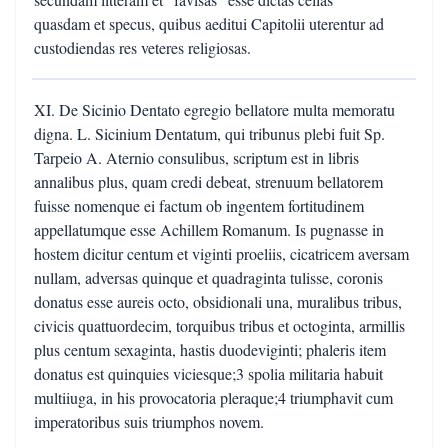
quasdam et specus, quibus aeditui Capitolii uterentur ad
custodiendas res veteres religiosas.
XI. De Sicinio Dentato egregio bellatore multa memoratu
digna. L. Sicinium Dentatum, qui tribunus plebi fuit Sp.
Tarpeio A. Aternio consulibus, scriptum est in libris
annalibus plus, quam credi debeat, strenuum bellatorem
fuisse nomenque ei factum ob ingentem fortitudinem
appellatumque esse Achillem Romanum. Is pugnasse in
hostem dicitur centum et viginti proeliis, cicatricem aversam
nullam, adversas quinque et quadraginta tulisse, coronis
donatus esse aureis octo, obsidionali una, muralibus tribus,
civicis quattuordecim, torquibus tribus et octoginta, armillis
plus centum sexaginta, hastis duodeviginti; phaleris item
donatus est quinquies viciesque;3 spolia militaria habuit
multiiuga, in his provocatoria pleraque;4 triumphavit cum
imperatoribus suis triumphos novem.