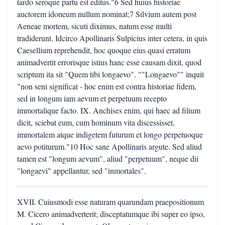
tardo seroque partu est editus."6 Sed huius historiae
auctorem idoneum nullum nominat;7 Silvium autem post
Aeneae mortem, sicuti diximus, natum esse multi
tradiderunt. Idcirco Apollinaris Sulpicius inter cetera, in quis
Caesellium reprehendit, hoc quoque eius quasi erratum
animadvertit errorisque istius hanc esse causam dixit, quod
scriptum ita sit "Quem tibi longaevo". ""Longaevo"" inquit
"non seni significat - hoc enim est contra historiae fidem,
sed in longum iam aevum et perpetuum recepto
immortalique facto. IX. Anchises enim, qui haec ad filium
dicit, sciebat eum, cum hominum vita discessisset,
immortalem atque indigetem futurum et longo perpetuoque
aevo potiturum."10 Hoc sane Apollinaris argute. Sed aliud
tamen est "longum aevum", aliud "perpetuum", neque dii
"longaevi" appellantur, sed "inmortales".
XVII. Cuiusmodi esse naturam quarundam praepositionum
M. Cicero animadverterit; disceptatumque ibi super eo ipso,