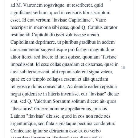
ad M. Varronem rogavitque, ut rescriberet, quid
significaret verbum, quod in censoris libris scriptum
esset. Id erat verbum "favisae Capitolinae". Varro
rescripsit in memoria sibi esse, quod Q. Catulus curator
restituendi Capitolii dixisset voluisse se aream
Capitolinam deprimere, ut pluribus gradibus in aedem
conscenderetur suggestusque pro fastigii magnitudine
altior fieret, sed facere id non quisse, quoniam "favisae"
impedissent. Id esse cellas quasdam et cisternas, quae in
10
area sub terra essent, ubi reponi solerent signa vetera,
quae ex eo templo collapsa essent, et alia quaedam
religiosa e donis consecratis. Ac deinde eadem epistula
negat quidem se in litteris invenisse, cur "favisae" dictae
sint, sed Q. Valerium Soranum solitum dicere ait, quos
"thesauros" Graeco nomine appellaremus, priscos
Latinos "flavisas" dixisse, quod in eos non rude aes
argentumque, sed flata signataque pecunia conderetur.
Coniectare igitur se detractam esse ex eo verbo
secundam litteram et "favisas" esse dictas cellas