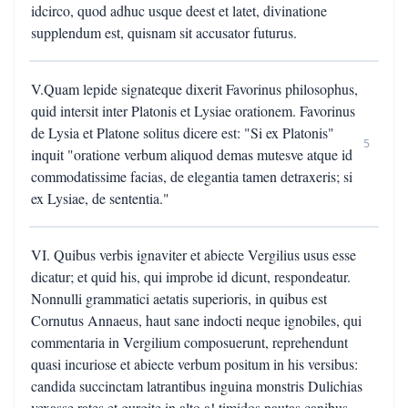
idcirco, quod adhuc usque deest et latet, divinatione
supplendum est, quisnam sit accusator futurus.
V.Quam lepide signateque dixerit Favorinus philosophus,
quid intersit inter Platonis et Lysiae orationem. Favorinus
de Lysia et Platone solitus dicere est: "Si ex Platonis"
5
inquit "oratione verbum aliquod demas mutesve atque id
commodatissime facias, de elegantia tamen detraxeris; si
ex Lysiae, de sententia."
VI. Quibus verbis ignaviter et abiecte Vergilius usus esse
dicatur; et quid his, qui improbe id dicunt, respondeatur.
Nonnulli grammatici aetatis superioris, in quibus est
Cornutus Annaeus, haut sane indocti neque ignobiles, qui
commentaria in Vergilium composuerunt, reprehendunt
quasi incuriose et abiecte verbum positum in his versibus:
candida succinctam latrantibus inguina monstris Dulichias
vexasse rates et gurgite in alto a! timidos nautas canibus