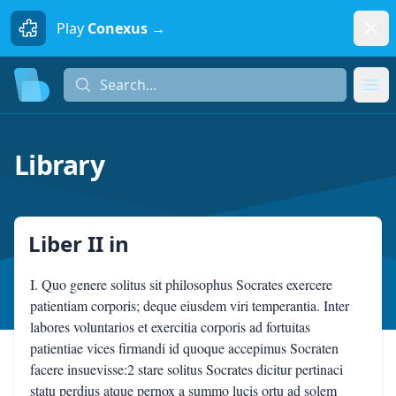
Dism
Play
Conexus →
Search...
Search...
Ope
Library
Liber II
in
I. Quo genere solitus sit philosophus Socrates exercere
patientiam corporis; deque eiusdem viri temperantia. Inter
labores voluntarios et exercitia corporis ad fortuitas
patientiae vices firmandi id quoque accepimus Socraten
facere insuevisse:2 stare solitus Socrates dicitur pertinaci
statu perdius atque pernox a summo lucis ortu ad solem