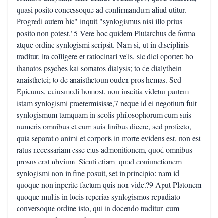
quasi posito concessoque ad confirmandum aliud utitur.
Progredi autem hic" inquit "synlogismus nisi illo prius
posito non potest."5 Vere hoc quidem Plutarchus de forma
atque ordine synlogismi scripsit. Nam si, ut in disciplinis
traditur, ita colligere et ratiocinari velis, sic dici oportet: ho
thanatos psyches kai somatos dialysis; to de dialythein
anaisthetei; to de anaisthetoun ouden pros hemas. Sed
Epicurus, cuiusmodi homost, non inscitia videtur partem
istam synlogismi praetermisisse,7 neque id ei negotium fuit
synlogismum tamquam in scolis philosophorum cum suis
numeris omnibus et cum suis finibus dicere, sed profecto,
quia separatio animi et corporis in morte evidens est, non est
ratus necessariam esse eius admonitionem, quod omnibus
prosus erat obvium. Sicuti etiam, quod coniunctionem
synlogismi non in fine posuit, set in principio: nam id
quoque non inperite factum quis non videt?9 Aput Platonem
quoque multis in locis reperias synlogismos repudiato
conversoque ordine isto, qui in docendo traditur, cum