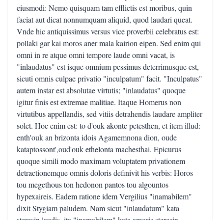
eiusmodi: Nemo quisquam tam efflictis est moribus, quin
faciat aut dicat nonnumquam aliquid, quod laudari queat.
Vnde hic antiquissimus versus vice proverbii celebratus est:
pollaki gar kai moros aner mala kairion eipen. Sed enim qui
omni in re atque omni tempore laude omni vacat, is
"inlaudatus" est isque omnium pessimus deterrimusque est,
sicuti omnis culpae privatio "inculpatum" facit. "Inculpatus"
autem instar est absolutae virtutis; "inlaudatus" quoque
igitur finis est extremae malitiae. Itaque Homerus non
virtutibus appellandis, sed vitiis detrahendis laudare ampliter
solet. Hoc enim est: to d'ouk akonte petesthen, et item illud:
enth'ouk an brizonta idois Agamemnona dion, oude
kataptossont',oud'ouk ethelonta machesthai. Epicurus
quoque simili modo maximam voluptatem privationem
detractionemque omnis doloris definivit his verbis: Horos
tou megethous ton hedonon pantos tou algountos
hypexaireis. Eadem ratione idem Vergilius "inamabilem"
dixit Stygiam paludem. Nam sicut "inlaudatum" kata
steresin laudis, ita "inamabilem" kata amoris steresin