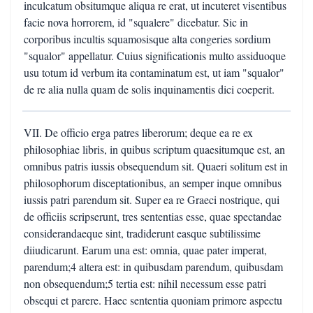
inculcatum obsitumque aliqua re erat, ut incuteret visentibus
facie nova horrorem, id "squalere" dicebatur. Sic in
corporibus incultis squamosisque alta congeries sordium
"squalor" appellatur. Cuius significationis multo assiduoque
usu totum id verbum ita contaminatum est, ut iam "squalor"
de re alia nulla quam de solis inquinamentis dici coeperit.
VII. De officio erga patres liberorum; deque ea re ex
philosophiae libris, in quibus scriptum quaesitumque est, an
omnibus patris iussis obsequendum sit. Quaeri solitum est in
philosophorum disceptationibus, an semper inque omnibus
iussis patri parendum sit. Super ea re Graeci nostrique, qui
de officiis scripserunt, tres sententias esse, quae spectandae
considerandaeque sint, tradiderunt easque subtilissime
diiudicarunt. Earum una est: omnia, quae pater imperat,
parendum;4 altera est: in quibusdam parendum, quibusdam
non obsequendum;5 tertia est: nihil necessum esse patri
obsequi et parere. Haec sententia quoniam primore aspectu