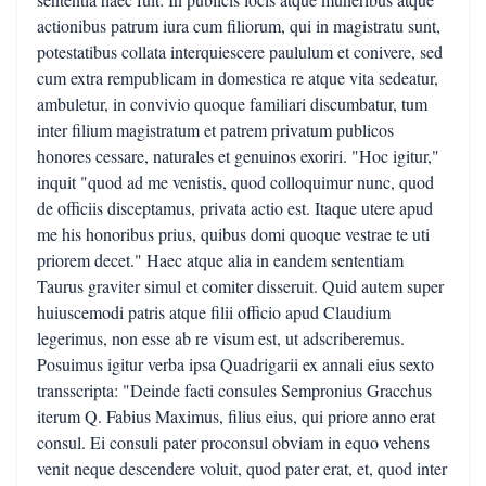
actionibus patrum iura cum filiorum, qui in magistratu sunt,
potestatibus collata interquiescere paululum et conivere, sed
cum extra rempublicam in domestica re atque vita sedeatur,
ambuletur, in convivio quoque familiari discumbatur, tum
inter filium magistratum et patrem privatum publicos
honores cessare, naturales et genuinos exoriri. "Hoc igitur,"
inquit "quod ad me venistis, quod colloquimur nunc, quod
de officiis disceptamus, privata actio est. Itaque utere apud
me his honoribus prius, quibus domi quoque vestrae te uti
priorem decet." Haec atque alia in eandem sententiam
Taurus graviter simul et comiter disseruit. Quid autem super
huiuscemodi patris atque filii officio apud Claudium
legerimus, non esse ab re visum est, ut adscriberemus.
Posuimus igitur verba ipsa Quadrigarii ex annali eius sexto
transscripta: "Deinde facti consules Sempronius Gracchus
iterum Q. Fabius Maximus, filius eius, qui priore anno erat
consul. Ei consuli pater proconsul obviam in equo vehens
venit neque descendere voluit, quod pater erat, et, quod inter