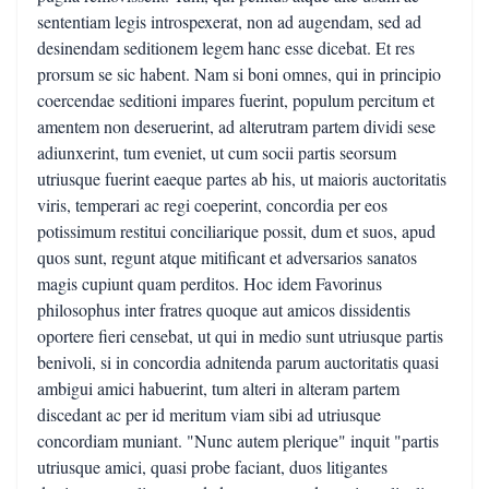
sententiam legis introspexerat, non ad augendam, sed ad
desinendam seditionem legem hanc esse dicebat. Et res
prorsum se sic habent. Nam si boni omnes, qui in principio
coercendae seditioni impares fuerint, populum percitum et
amentem non deseruerint, ad alterutram partem dividi sese
adiunxerint, tum eveniet, ut cum socii partis seorsum
utriusque fuerint eaeque partes ab his, ut maioris auctoritatis
viris, temperari ac regi coeperint, concordia per eos
potissimum restitui conciliarique possit, dum et suos, apud
quos sunt, regunt atque mitificant et adversarios sanatos
magis cupiunt quam perditos. Hoc idem Favorinus
philosophus inter fratres quoque aut amicos dissidentis
oportere fieri censebat, ut qui in medio sunt utriusque partis
benivoli, si in concordia adnitenda parum auctoritatis quasi
ambigui amici habuerint, tum alteri in alteram partem
discedant ac per id meritum viam sibi ad utriusque
concordiam muniant. "Nunc autem plerique" inquit "partis
utriusque amici, quasi probe faciant, duos litigantes