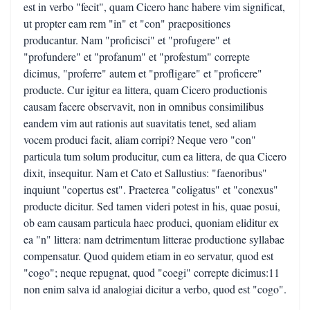
est in verbo "fecit", quam Cicero hanc habere vim significat,
ut propter eam rem "in" et "con" praepositiones
producantur. Nam "proficisci" et "profugere" et
"profundere" et "profanum" et "profestum" correpte
dicimus, "proferre" autem et "profligare" et "proficere"
producte. Cur igitur ea littera, quam Cicero productionis
causam facere observavit, non in omnibus consimilibus
eandem vim aut rationis aut suavitatis tenet, sed aliam
vocem produci facit, aliam corripi? Neque vero "con"
particula tum solum producitur, cum ea littera, de qua Cicero
dixit, insequitur. Nam et Cato et Sallustius: "faenoribus"
inquiunt "copertus est". Praeterea "coligatus" et "conexus"
producte dicitur. Sed tamen videri potest in his, quae posui,
ob eam causam particula haec produci, quoniam eliditur ex
ea "n" littera: nam detrimentum litterae productione syllabae
compensatur. Quod quidem etiam in eo servatur, quod est
"cogo"; neque repugnat, quod "coegi" correpte dicimus:11
non enim salva id analogiai dicitur a verbo, quod est "cogo".