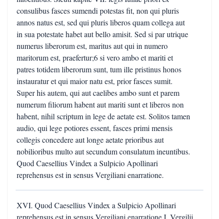
consulibus fasces sumendi potestas fit, non qui pluris
annos natus est, sed qui pluris liberos quam collega aut
in sua potestate habet aut bello amisit. Sed si par utrique
numerus liberorum est, maritus aut qui in numero
maritorum est, praefertur;6 si vero ambo et mariti et
patres totidem liberorum sunt, tum ille pristinus honos
instauratur et qui maior natu est, prior fasces sumit.
Super his autem, qui aut caelibes ambo sunt et parem
numerum filiorum habent aut mariti sunt et liberos non
habent, nihil scriptum in lege de aetate est. Solitos tamen
audio, qui lege potiores essent, fasces primi mensis
collegis concedere aut longe aetate prioribus aut
nobilioribus multo aut secundum consulatum ineuntibus.
Quod Caesellius Vindex a Sulpicio Apollinari
reprehensus est in sensus Vergiliani enarratione.
XVI. Quod Caesellius Vindex a Sulpicio Apollinari
reprehensus est in sensus Vergiliani enarratione I. Vergilii