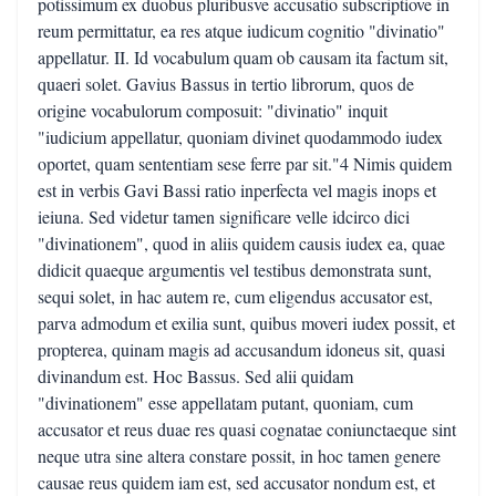
potissimum ex duobus pluribusve accusatio subscriptiove in
reum permittatur, ea res atque iudicum cognitio "divinatio"
appellatur. II. Id vocabulum quam ob causam ita factum sit,
quaeri solet. Gavius Bassus in tertio librorum, quos de
origine vocabulorum composuit: "divinatio" inquit
"iudicium appellatur, quoniam divinet quodammodo iudex
oportet, quam sententiam sese ferre par sit."4 Nimis quidem
est in verbis Gavi Bassi ratio inperfecta vel magis inops et
ieiuna. Sed videtur tamen significare velle idcirco dici
"divinationem", quod in aliis quidem causis iudex ea, quae
didicit quaeque argumentis vel testibus demonstrata sunt,
sequi solet, in hac autem re, cum eligendus accusator est,
parva admodum et exilia sunt, quibus moveri iudex possit, et
propterea, quinam magis ad accusandum idoneus sit, quasi
divinandum est. Hoc Bassus. Sed alii quidam
"divinationem" esse appellatam putant, quoniam, cum
accusator et reus duae res quasi cognatae coniunctaeque sint
neque utra sine altera constare possit, in hoc tamen genere
causae reus quidem iam est, sed accusator nondum est, et