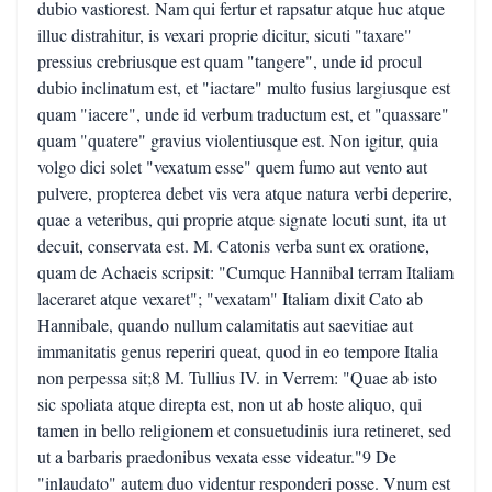
dubio vastiorest. Nam qui fertur et rapsatur atque huc atque
illuc distrahitur, is vexari proprie dicitur, sicuti "taxare"
pressius crebriusque est quam "tangere", unde id procul
dubio inclinatum est, et "iactare" multo fusius largiusque est
quam "iacere", unde id verbum traductum est, et "quassare"
quam "quatere" gravius violentiusque est. Non igitur, quia
volgo dici solet "vexatum esse" quem fumo aut vento aut
pulvere, propterea debet vis vera atque natura verbi deperire,
quae a veteribus, qui proprie atque signate locuti sunt, ita ut
decuit, conservata est. M. Catonis verba sunt ex oratione,
quam de Achaeis scripsit: "Cumque Hannibal terram Italiam
laceraret atque vexaret"; "vexatam" Italiam dixit Cato ab
Hannibale, quando nullum calamitatis aut saevitiae aut
immanitatis genus reperiri queat, quod in eo tempore Italia
non perpessa sit;8 M. Tullius IV. in Verrem: "Quae ab isto
sic spoliata atque direpta est, non ut ab hoste aliquo, qui
tamen in bello religionem et consuetudinis iura retineret, sed
ut a barbaris praedonibus vexata esse videatur."9 De
"inlaudato" autem duo videntur responderi posse. Vnum est