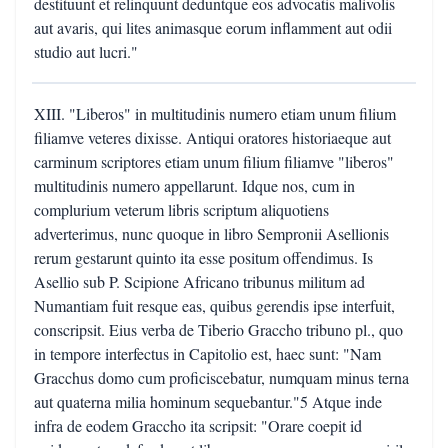
destituunt et relinquunt deduntque eos advocatis malivolis
aut avaris, qui lites animasque eorum inflamment aut odii
studio aut lucri."
XIII. "Liberos" in multitudinis numero etiam unum filium
filiamve veteres dixisse. Antiqui oratores historiaeque aut
carminum scriptores etiam unum filium filiamve "liberos"
multitudinis numero appellarunt. Idque nos, cum in
complurium veterum libris scriptum aliquotiens
adverterimus, nunc quoque in libro Sempronii Asellionis
rerum gestarunt quinto ita esse positum offendimus. Is
Asellio sub P. Scipione Africano tribunus militum ad
Numantiam fuit resque eas, quibus gerendis ipse interfuit,
conscripsit. Eius verba de Tiberio Graccho tribuno pl., quo
in tempore interfectus in Capitolio est, haec sunt: "Nam
Gracchus domo cum proficiscebatur, numquam minus terna
aut quaterna milia hominum sequebantur."5 Atque inde
infra de eodem Graccho ita scripsit: "Orare coepit id