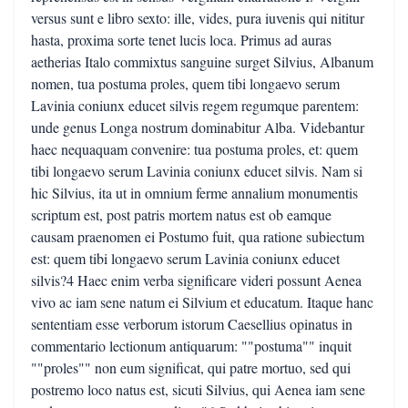
versus sunt e libro sexto: ille, vides, pura iuvenis qui nititur
hasta, proxima sorte tenet lucis loca. Primus ad auras
aetherias Italo commixtus sanguine surget Silvius, Albanum
nomen, tua postuma proles, quem tibi longaevo serum
Lavinia coniunx educet silvis regem regumque parentem:
unde genus Longa nostrum dominabitur Alba. Videbantur
haec nequaquam convenire: tua postuma proles, et: quem
tibi longaevo serum Lavinia coniunx educet silvis. Nam si
hic Silvius, ita ut in omnium ferme annalium monumentis
scriptum est, post patris mortem natus est ob eamque
causam praenomen ei Postumo fuit, qua ratione subiectum
est: quem tibi longaevo serum Lavinia coniunx educet
silvis?4 Haec enim verba significare videri possunt Aenea
vivo ac iam sene natum ei Silvium et educatum. Itaque hanc
sententiam esse verborum istorum Caesellius opinatus in
commentario lectionum antiquarum: ""postuma"" inquit
""proles"" non eum significat, qui patre mortuo, sed qui
postremo loco natus est, sicuti Silvius, qui Aenea iam sene