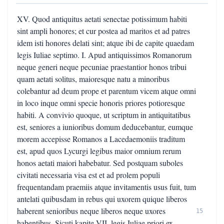
XV. Quod antiquitus aetati senectae potissimum habiti
sint ampli honores; et cur postea ad maritos et ad patres
idem isti honores delati sint; atque ibi de capite quaedam
legis Iuliae septimo. I. Apud antiquissimos Romanorum
neque generi neque pecuniae praestantior honos tribui
quam aetati solitus, maioresque natu a minoribus
colebantur ad deum prope et parentum vicem atque omni
in loco inque omni specie honoris priores potioresque
habiti. A convivio quoque, ut scriptum in antiquitatibus
est, seniores a iunioribus domum deducebantur, eumque
morem accepisse Romanos a Lacedaemoniis traditum
est, apud quos Lycurgi legibus maior omnium rerum
honos aetati maiori habebatur. Sed postquam suboles
civitati necessaria visa est et ad prolem populi
frequentandam praemiis atque invitamentis usus fuit, tum
antelati quibusdam in rebus qui uxorem quique liberos
haberent senioribus neque liberos neque uxores
15
habentibus. Sicuti kapite VII. legis Iuliae priori ex