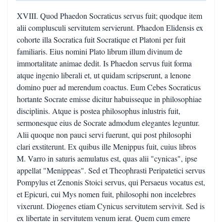
XVIII. Quod Phaedon Socraticus servus fuit; quodque item
alii complusculi servitutem servierunt. Phaedon Elidensis ex
cohorte illa Socratica fuit Socratique et Platoni per fuit
familiaris. Eius nomini Plato librum illum divinum de
immortalitate animae dedit. Is Phaedon servus fuit forma
atque ingenio liberali et, ut quidam scripserunt, a lenone
domino puer ad merendum coactus. Eum Cebes Socraticus
hortante Socrate emisse dicitur habuisseque in philosophiae
disciplinis. Atque is postea philosophus inlustris fuit,
sermonesque eius de Socrate admodum elegantes leguntur.
Alii quoque non pauci servi fuerunt, qui post philosophi
clari exstiterunt. Ex quibus ille Menippus fuit, cuius libros
M. Varro in saturis aemulatus est, quas alii "cynicas", ipse
appellat "Menippeas". Sed et Theophrasti Peripatetici servus
Pompylus et Zenonis Stoici servus, qui Persaeus vocatus est,
et Epicuri, cui Mys nomen fuit, philosophi non incelebres
vixerunt. Diogenes etiam Cynicus servitutem servivit. Sed is
ex libertate in servitutem venum ierat. Quem cum emere