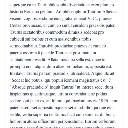
superque ea re Tauri philosophi dissertatio et exemplum ex
historia Romana petitum. Ad philosophum Taurum Athenas
visendi cognoscendique eius gratia venerat V. C., praeses
Cretae provinciae, et cum eo simul eiusdem praesidis pater.
Taurus sectatoribus commodum dimissis sedebat pro
cubiculi sui foribus et cum assistentibus nobis
sermocinabatur. Introivit provinciae praeses et cum eo
pater;4 assurrexit placide Taurus et post mutuam
salutationem resedit. Allata mox una sella est, quae in
promptu erat, atque, dum aliae promebantur, apposita est.
Invitavit Taurus patrem praesidis, uti sederet. Atque ille ait:
"Sedeat hic potius, qui populi Romani magistratus est."7
"Absque praeiudicio" inquit Taurus "tu interea sede, dum
inspicimus quaerimusque, utrum conveniat tene potius
sedere, qui pater es, an filium, qui magistratus est."8 Et, cum
pater assedisset appositumque esset aliud filio quoque eius
sedile, verba super ea re Taurus facit cum summa, dii boni,
honorum atque officiorum perpensatione. Eorum verborum
sententia haec fuit: In publicis locis atque muneribus atque