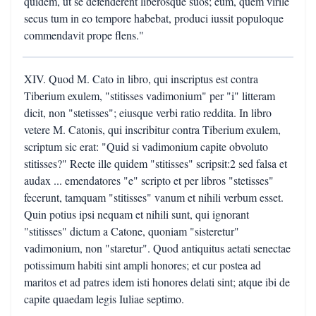
quidem, ut se defenderent liberosque suos; eum, quem virile
secus tum in eo tempore habebat, produci iussit populoque
commendavit prope flens."
XIV. Quod M. Cato in libro, qui inscriptus est contra
Tiberium exulem, "stitisses vadimonium" per "i" litteram
dicit, non "stetisses"; eiusque verbi ratio reddita. In libro
vetere M. Catonis, qui inscribitur contra Tiberium exulem,
scriptum sic erat: "Quid si vadimonium capite obvoluto
stitisses?" Recte ille quidem "stitisses" scripsit:2 sed falsa et
audax ... emendatores "e" scripto et per libros "stetisses"
fecerunt, tamquam "stitisses" vanum et nihili verbum esset.
Quin potius ipsi nequam et nihili sunt, qui ignorant
"stitisses" dictum a Catone, quoniam "sisteretur"
vadimonium, non "staretur". Quod antiquitus aetati senectae
potissimum habiti sint ampli honores; et cur postea ad
maritos et ad patres idem isti honores delati sint; atque ibi de
capite quaedam legis Iuliae septimo.