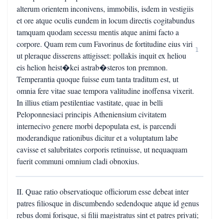
alterum orientem inconivens, immobilis, isdem in vestigiis
et ore atque oculis eundem in locum directis cogitabundus
tamquam quodam secessu mentis atque animi facto a
corpore. Quam rem cum Favorinus de fortitudine eius viri
1
ut pleraque disserens attigisset: pollakis inquit ex heliou
eis helion heist�kei astrab�steros ton premnon.
Temperantia quoque fuisse eum tanta traditum est, ut
omnia fere vitae suae tempora valitudine inoffensa vixerit.
In illius etiam pestilentiae vastitate, quae in belli
Peloponnesiaci principis Atheniensium civitatem
internecivo genere morbi depopulata est, is parcendi
moderandique rationibus dicitur et a voluptatum labe
cavisse et salubritates corporis retinuisse, ut nequaquam
fuerit communi omnium cladi obnoxius.
II. Quae ratio observatioque officiorum esse debeat inter
patres filiosque in discumbendo sedendoque atque id genus
rebus domi forisque, si filii magistratus sint et patres privati;