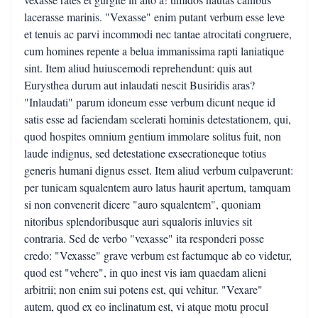
lacerasse marinis. "Vexasse" enim putant verbum esse leve
et tenuis ac parvi incommodi nec tantae atrocitati congruere,
cum homines repente a belua immanissima rapti laniatique
sint. Item aliud huiuscemodi reprehendunt: quis aut
Eurysthea durum aut inlaudati nescit Busiridis aras?
"Inlaudati" parum idoneum esse verbum dicunt neque id
satis esse ad faciendam scelerati hominis detestationem, qui,
quod hospites omnium gentium immolare solitus fuit, non
laude indignus, sed detestatione exsecrationeque totius
generis humani dignus esset. Item aliud verbum culpaverunt:
per tunicam squalentem auro latus haurit apertum, tamquam
si non convenerit dicere "auro squalentem", quoniam
nitoribus splendoribusque auri squaloris inluvies sit
contraria. Sed de verbo "vexasse" ita responderi posse
credo: "Vexasse" grave verbum est factumque ab eo videtur,
quod est "vehere", in quo inest vis iam quaedam alieni
arbitrii; non enim sui potens est, qui vehitur. "Vexare"
autem, quod ex eo inclinatum est, vi atque motu procul