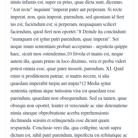
nimis infamis est, super ea prius, quae dicta sunt, dicemus.
"Aut recte" inquiunt "imperat pater aut perperam. Si recte
imperat, non, quia imperat, parendum, sed quoniam id fieri
ius est, faciendum est; si perperam, nequaquam scilicet
faciendum, quod fieri non oportet."8 Deinde ita concludunt:
"numquam est igitur patri parendum, quae imperat". Set
neque istam sententiam probari accepimus - argutiola quippe
haec, sicuti mox ostendemus,10 frivola et inanis est, neque
autem illa, quam primo in loco diximus, vera et proba videri
potest omnia esse, quae pater iusserit, parendum. XI. Quid
enim si proditionem patriae, si matris necem, si alia
quaedam imperabit turpia aut impia?12 Media igitur
sententia optima atque tutissima visa est quaedam esse
parendum, quaedam non obsequendum. Sed ea tamen, quae
obsequi non oportet, leniter et verecunde ac sine detestatione
nimia sineque obprobratione acerba reprehensionis
declinanda sensim et relinquenda esse dicunt quam
respuenda. Conclusio vero illa, qua colligitur, sicuti supra
dictum est, nihil patri parendum, inperfecta est refutarique ac