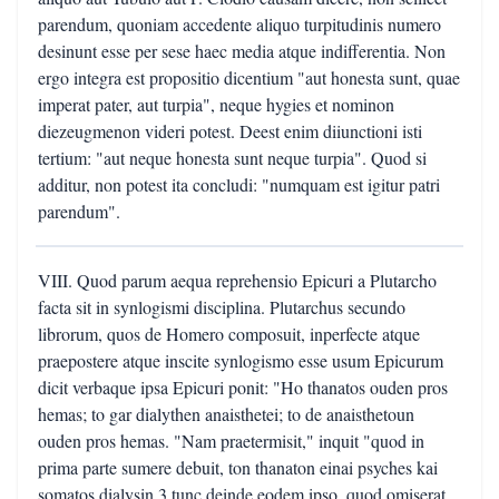
parendum, quoniam accedente aliquo turpitudinis numero
desinunt esse per sese haec media atque indifferentia. Non
ergo integra est propositio dicentium "aut honesta sunt, quae
imperat pater, aut turpia", neque hygies et nominon
diezeugmenon videri potest. Deest enim diiunctioni isti
tertium: "aut neque honesta sunt neque turpia". Quod si
additur, non potest ita concludi: "numquam est igitur patri
parendum".
VIII. Quod parum aequa reprehensio Epicuri a Plutarcho
facta sit in synlogismi disciplina. Plutarchus secundo
librorum, quos de Homero composuit, inperfecte atque
praepostere atque inscite synlogismo esse usum Epicurum
dicit verbaque ipsa Epicuri ponit: "Ho thanatos ouden pros
hemas; to gar dialythen anaisthetei; to de anaisthetoun
ouden pros hemas. "Nam praetermisit," inquit "quod in
prima parte sumere debuit, ton thanaton einai psyches kai
somatos dialysin,3 tunc deinde eodem ipso, quod omiserat,