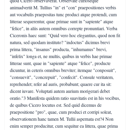
quod Cicero observaverat. Observate curioseque
animadvertit M. Tullius "in" et "con" praepositiones verbis
aut vocabulis praepositas tunc produci atque protendi, cum
litterae sequerentur, quae primae sunt in "sapiente" atque
"felice", in aliis autem omnibus correpte pronuntiari. Verba
Ciceronis haec sunt: "Quid vero hoc elegantius, quod non fit
natura, sed quodam instituto? "indoctus" dicimus brevi
prima littera, "insanus" producta, "inhumanus" brevi,
"infelix" longa et, ne multis, quibus in verbis hae primae
litterae sunt, quae in "sapiente" atque "felice", producte
dicuntur, in ceteris omnibus breviter; itemque "conposuit",
"consuevit", "concrepuit", "confecit". Consule veritatem,
reprehendet; refer ad auris, probabunt; quaere cur ita sit:
dicent iuvare. Voluptati autem aurium morigerari debet
oratio."3 Manifesta quidem ratio suavitatis est in his vocibus,
de quibus Cicero locutus est. Sed quid dicemus de
praepositione "pro", quae, cum produci et corripi soleat,
observationem hanc tamen M. Tullii aspernata est?4 Non
enim semper producitur, cum sequitur ea littera, quae prima