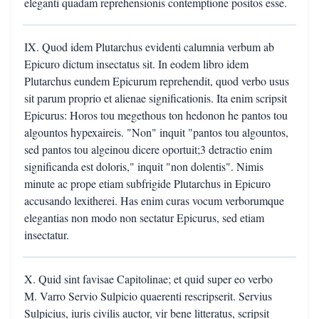
eleganti quadam reprehensionis contemptione positos esse.
IX. Quod idem Plutarchus evidenti calumnia verbum ab
Epicuro dictum insectatus sit. In eodem libro idem
Plutarchus eundem Epicurum reprehendit, quod verbo usus
sit parum proprio et alienae significationis. Ita enim scripsit
Epicurus: Horos tou megethous ton hedonon he pantos tou
algountos hypexaireis. "Non" inquit "pantos tou algountos,
sed pantos tou algeinou dicere oportuit;3 detractio enim
significanda est doloris," inquit "non dolentis". Nimis
minute ac prope etiam subfrigide Plutarchus in Epicuro
accusando lexitherei. Has enim curas vocum verborumque
elegantias non modo non sectatur Epicurus, sed etiam
insectatur.
X. Quid sint favisae Capitolinae; et quid super eo verbo
M. Varro Servio Sulpicio quaerenti rescripserit. Servius
Sulpicius, iuris civilis auctor, vir bene litteratus, scripsit