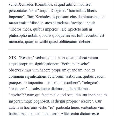
vellet Xeniades Korinthios, ecquid artificii novisset,
percontatus "novi" inquit Diogenes "hominibus liberis
imperare". Tum Xeniades responsum eius demiratus emit et
manu emisit filiosque suos ei tradens: "accipe" inquit
"liberos meos, quibus imperes". De Epicteto autem
philosopho nobili, quod is quoque servus fuit, recentior est
memoria, quam ut scribi quasi oblitteratum debuerit.
XIX. "Rescire" verbum quid sit; et quam habeat veram
atque propriam significationem. Verbum "rescire"
observavimus vim habere propriam quandam, non ex
communi significatione ceterorum verborum, quibus eadem
praepositio imponitur; neque ut "rescribere", "relegere",
"restituere" ... substituere dicimus, itidem dicimus
"rescire";2 nam qui factum aliquod occultius aut inopinatum
insperatumque cognoscit, is dicitur proprie "rescire". Cur
autem in hoc uno verbo "re" particula huius sententiae vim
habeat, equidem adhuc quaero. Aliter enim dictum esse