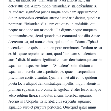
detestatus est. Altero modo "inlaudatus" ita defenditur:16
"Laudare" significat prisca lingua nominare appellareque.
Sic in actionibus civilibus auctor "laudari" dicitur, quod est
nominari. "Inlaudatus" autem est, quasi inlaudabilis, qui
neque mentione aut memoria ulla dignus neque umquam
nominandus est, sicuti quondam a communi consilio Asiae
decretum est, uti nomen eius, qui templum Dianae Ephesi
incenderat, ne quis ullo in tempore nominaret. Tertium restat
ex his, quae reprehensa sunt, quod "tunicam squalentem
auro" dixit. Id autem significat copiam densitatemque auri in
squamarum speciem intexti. "Squalere" enim dictum a
squamarum crebritate asperitateque, quae in serpentium
pisciumve coriis visuntur. Quam rem et alii et hic quidem
poeta locis aliquot demonstrat:quem pellis, inquit, ahenis in
plumam squamis auro conserta tegebat, et alio loco: iamque
adeo rutilum thoraca indutus ahenis horrebat squamis.
Accius in Pelopidis ita scribit: eius serpentis squamae
squalido auro et purpura pertextae. Quicquid igitur nimis