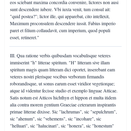
eos sciebant maxima concordia convenire, lictores non ausi
sunt descendere iubere. Vbi iuxta venit, tum consul ait:
"quid postea?"; lictor ille, qui apparebat, cito intellexit,
Maximum proconsulem descendere iussit. Fabius imperio
paret et filium collaudavit, cum imperium, quod populi
esset, retineret."
III. Qua ratione verbis quibusdam vocabulisque veteres
immiserint "h" litterae spiritum. "H" litteram sive illam
spiritum magis quam litteram dici oportet, inserebant eam
veteres nostri plerisque vocibus verborum firmandis
roborandisque, ut sonus earum esset viridior vegetiorque;
atque id videntur fecisse studio et exemplo linguae Atticae.
Satis notum est Atticos hichthyn et hippon et multa itidem
alia contra morem gentium Graeciae ceterarum inspirantis
primae litterae dixisse. Sic "lachrumas", sic "sepulchrum",
sic "ahenum", sic "vehemens", sic "incohare", sic
"helluari", sic "halucinari", sic "honera", sic "honestum"