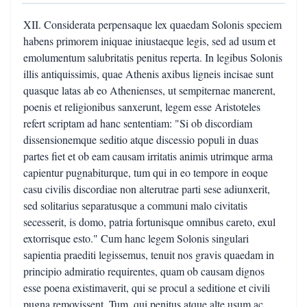
XII. Considerata perpensaque lex quaedam Solonis speciem
habens primorem iniquae iniustaeque legis, sed ad usum et
emolumentum salubritatis penitus reperta. In legibus Solonis
illis antiquissimis, quae Athenis axibus ligneis incisae sunt
quasque latas ab eo Athenienses, ut sempiternae manerent,
poenis et religionibus sanxerunt, legem esse Aristoteles
refert scriptam ad hanc sententiam: "Si ob discordiam
dissensionemque seditio atque discessio populi in duas
partes fiet et ob eam causam irritatis animis utrimque arma
capientur pugnabiturque, tum qui in eo tempore in eoque
casu civilis discordiae non alterutrae parti sese adiunxerit,
sed solitarius separatusque a communi malo civitatis
secesserit, is domo, patria fortunisque omnibus careto, exul
extorrisque esto." Cum hanc legem Solonis singulari
sapientia praediti legissemus, tenuit nos gravis quaedam in
principio admiratio requirentes, quam ob causam dignos
esse poena existimaverit, qui se procul a seditione et civili
pugna removissent. Tum, qui penitus atque alte usum ac