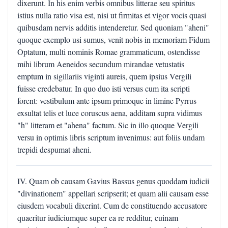
dixerunt. In his enim verbis omnibus litterae seu spiritus
istius nulla ratio visa est, nisi ut firmitas et vigor vocis quasi
quibusdam nervis additis intenderetur. Sed quoniam "aheni"
quoque exemplo usi sumus, venit nobis in memoriam Fidum
Optatum, multi nominis Romae grammaticum, ostendisse
mihi librum Aeneidos secundum mirandae vetustatis
emptum in sigillariis viginti aureis, quem ipsius Vergili
fuisse credebatur. In quo duo isti versus cum ita scripti
forent: vestibulum ante ipsum primoque in limine Pyrrus
exsultat telis et luce coruscus aena, additam supra vidimus
"h" litteram et "ahena" factum. Sic in illo quoque Vergili
versu in optimis libris scriptum invenimus: aut foliis undam
trepidi despumat aheni.
IV. Quam ob causam Gavius Bassus genus quoddam iudicii
"divinationem" appellari scripserit; et quam alii causam esse
eiusdem vocabuli dixerint. Cum de constituendo accusatore
quaeritur iudiciumque super ea re redditur, cuinam