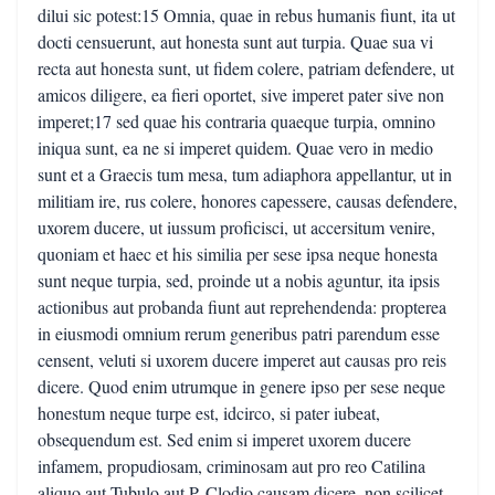
dilui sic potest:15 Omnia, quae in rebus humanis fiunt, ita ut
docti censuerunt, aut honesta sunt aut turpia. Quae sua vi
recta aut honesta sunt, ut fidem colere, patriam defendere, ut
amicos diligere, ea fieri oportet, sive imperet pater sive non
imperet;17 sed quae his contraria quaeque turpia, omnino
iniqua sunt, ea ne si imperet quidem. Quae vero in medio
sunt et a Graecis tum mesa, tum adiaphora appellantur, ut in
militiam ire, rus colere, honores capessere, causas defendere,
uxorem ducere, ut iussum proficisci, ut accersitum venire,
quoniam et haec et his similia per sese ipsa neque honesta
sunt neque turpia, sed, proinde ut a nobis aguntur, ita ipsis
actionibus aut probanda fiunt aut reprehendenda: propterea
in eiusmodi omnium rerum generibus patri parendum esse
censent, veluti si uxorem ducere imperet aut causas pro reis
dicere. Quod enim utrumque in genere ipso per sese neque
honestum neque turpe est, idcirco, si pater iubeat,
obsequendum est. Sed enim si imperet uxorem ducere
infamem, propudiosam, criminosam aut pro reo Catilina
aliquo aut Tubulo aut P. Clodio causam dicere, non scilicet