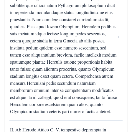
subtiliterque ratiocinatum Pythagoram philosophum dicit
in reperienda modulandaque status longitudinisque eius
praestantia. Nam cum fere constaret curriculum stadii,
quod est Pisis apud Iovem Olympium, Herculem pedibus
suis metatum idque fecisse longum pedes sescentos,
1
cetera quoque stadia in terra Graecia ab aliis postea
instituta pedum quidem esse numero sescentum, sed
tamen esse aliquantulum breviora, facile intellexit modum
spatiumque plantae Herculis ratione proportionis habita
tanto fuisse quam aliorum procerius, quanto Olympicum
stadium longius esset quam cetera. Comprehensa autem
mensura Herculani pedis secundum naturalem
membrorum omnium inter se competentiam modificatus
est atque ita id collegit, quod erat consequens, tanto fuisse
Herculem corpore excelsiorem quam alios, quanto
Olympicum stadium ceteris pari numero factis anteiret.
II. Ab Herode Attico C. V. tempestive deprompta in