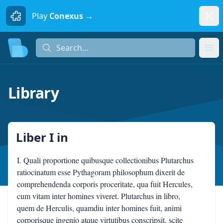
Dism
Play
Conexus →
Search...
Search...
Ope
Library
Liber I
in
I. Quali proportione quibusque collectionibus Plutarchus
ratiocinatum esse Pythagoram philosophum dixerit de
comprehendenda corporis proceritate, qua fuit Hercules,
cum vitam inter homines viveret. Plutarchus in libro,
quem de Herculis, quamdiu inter homines fuit, animi
corporisque ingenio atque virtutibus conscripsit, scite