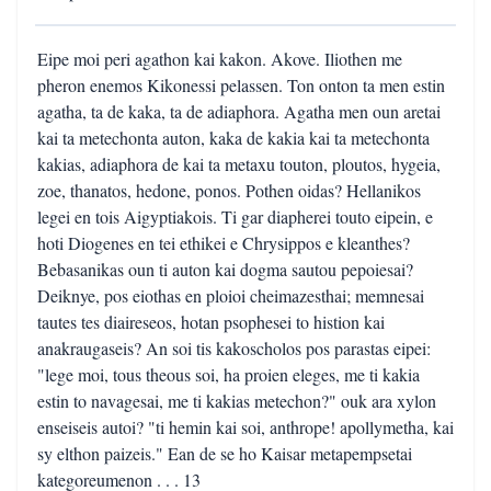
Eipe moi peri agathon kai kakon. Akove. Iliothen me
pheron enemos Kikonessi pelassen. Ton onton ta men estin
agatha, ta de kaka, ta de adiaphora. Agatha men oun aretai
kai ta metechonta auton, kaka de kakia kai ta metechonta
kakias, adiaphora de kai ta metaxu touton, ploutos, hygeia,
zoe, thanatos, hedone, ponos. Pothen oidas? Hellanikos
legei en tois Aigyptiakois. Ti gar diapherei touto eipein, e
hoti Diogenes en tei ethikei e Chrysippos e kleanthes?
Bebasanikas oun ti auton kai dogma sautou pepoiesai?
Deiknye, pos eiothas en ploioi cheimazesthai; memnesai
tautes tes diaireseos, hotan psophesei to histion kai
anakraugaseis? An soi tis kakoscholos pos parastas eipei:
"lege moi, tous theous soi, ha proien eleges, me ti kakia
estin to navagesai, me ti kakias metechon?" ouk ara xylon
enseiseis autoi? "ti hemin kai soi, anthrope! apollymetha, kai
sy elthon paizeis." Ean de se ho Kaisar metapempsetai
kategoreumenon . . . 13