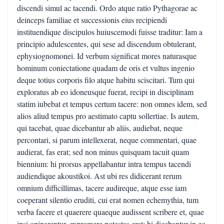
discendi simul ac tacendi. Ordo atque ratio Pythagorae ac
deinceps familiae et successionis eius recipiendi
instituendique discipulos huiuscemodi fuisse traditur: Iam a
principio adulescentes, qui sese ad discendum obtulerant,
ephysiognomonei. Id verbum significat mores naturasque
hominum coniectatione quadam de oris et vultus ingenio
deque totius corporis filo atque habitu sciscitari. Tum qui
exploratus ab eo idoneusque fuerat, recipi in disciplinam
statim iubebat et tempus certum tacere: non omnes idem, sed
alios aliud tempus pro aestimato captu sollertiae. Is autem,
qui tacebat, quae dicebantur ab aliis, audiebat, neque
percontari, si parum intellexerat, neque commentari, quae
audierat, fas erat; sed non minus quisquam tacuit quam
biennium: hi prorsus appellabantur intra tempus tacendi
audiendique akoustikoi. Ast ubi res didicerant rerum
omnium difficillimas, tacere audireque, atque esse iam
coeperant silentio eruditi, cui erat nomen echemythia, tum
verba facere et quaerere quaeque audissent scribere et, quae
ipsi opinarentur, expromere potestas erat; hi dicebantur in eo