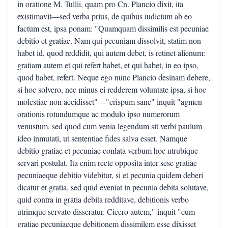
in oratione M. Tullii, quam pro Cn. Plancio dixit, ita
existimavit—sed verba prius, de quibus iudicium ab eo
factum est, ipsa ponam: "Quamquam dissimilis est pecuniae
debitio et gratiae. Nam qui pecuniam dissolvit, statim non
habet id, quod reddidit, qui autem debet, is retinet alienum:
gratiam autem et qui refert habet, et qui habet, in eo ipso,
quod habet, refert. Neque ego nunc Plancio desinam debere,
si hoc solvero, nec minus ei redderem voluntate ipsa, si hoc
molestiae non accidisset"—"crispum sane" inquit "agmen
orationis rotundumque ac modulo ipso numerorum
venustum, sed quod cum venia legendum sit verbi paulum
ideo inmutati, ut sententiae fides salva esset. Namque
debitio gratiae et pecuniae conlata verbum hoc utrubique
servari postulat. Ita enim recte opposita inter sese gratiae
pecuniaeque debitio videbitur, si et pecunia quidem deberi
dicatur et gratia, sed quid eveniat in pecunia debita solutave,
quid contra in gratia debita redditave, debitionis verbo
utrimque servato disseratur. Cicero autem," inquit "cum
gratiae pecuniaeque debitionem dissimilem esse dixisset