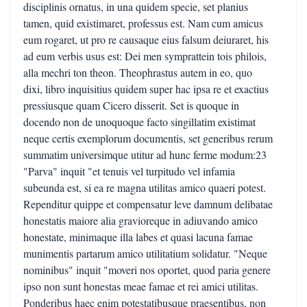
disciplinis ornatus, in una quidem specie, set planius
tamen, quid existimaret, professus est. Nam cum amicus
eum rogaret, ut pro re causaque eius falsum deiuraret, his
ad eum verbis usus est: Dei men symprattein tois philois,
alla mechri ton theon. Theophrastus autem in eo, quo
dixi, libro inquisitius quidem super hac ipsa re et exactius
pressiusque quam Cicero disserit. Set is quoque in
docendo non de unoquoque facto singillatim existimat
neque certis exemplorum documentis, set generibus rerum
summatim universimque utitur ad hunc ferme modum:23
"Parva" inquit "et tenuis vel turpitudo vel infamia
subeunda est, si ea re magna utilitas amico quaeri potest.
Rependitur quippe et compensatur leve damnum delibatae
honestatis maiore alia gravioreque in adiuvando amico
honestate, minimaque illa labes et quasi lacuna famae
munimentis partarum amico utilitatium solidatur. "Neque
nominibus" inquit "moveri nos oportet, quod paria genere
ipso non sunt honestas meae famae et rei amici utilitas.
Ponderibus haec enim potestatibusque praesentibus, non