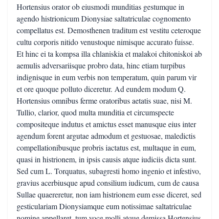
Hortensius orator ob eiusmodi munditias gestumque in
agendo histrionicum Dionysiae saltatriculae cognomento
compellatus est. Demosthenen traditum est vestitu ceteroque
cultu corporis nitido venustoque nimisque accurato fuisse.
Et hinc ei ta kompsa illa chlaniskia et malakoi chitoniskoi ab
aemulis adversariisque probro data, hinc etiam turpibus
indignisque in eum verbis non temperatum, quin parum vir
et ore quoque polluto diceretur. Ad eundem modum Q.
Hortensius omnibus ferme oratoribus aetatis suae, nisi M.
Tullio, clarior, quod multa munditia et circumspecte
compositeque indutus et amictus esset manusque eius inter
agendum forent argutae admodum et gestuosae, maledictis
compellationibusque probris iactatus est, multaque in eum,
quasi in histrionem, in ipsis causis atque iudiciis dicta sunt.
Sed cum L. Torquatus, subagresti homo ingenio et infestivo,
gravius acerbiusque apud consilium iudicum, cum de causa
Sullae quaereretur, non iam histrionem eum esse diceret, sed
gesticulariam Dionysiamque eum notissimae saltatriculae
nomine appellaret, tum voce molli atque demissa Hortensius