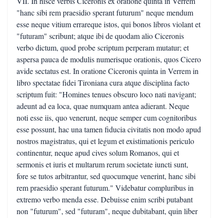
VII. In hisce verbis Ciceronis ex oratione quinta in Verrem
"hanc sibi rem praesidio sperant futurum" neque mendum
esse neque vitium errareque istos, qui bonos libros violant et
"futuram" scribunt; atque ibi de quodam alio Ciceronis
verbo dictum, quod probe scriptum perperam mutatur; et
aspersa pauca de modulis numerisque orationis, quos Cicero
avide sectatus est. In oratione Ciceronis quinta in Verrem in
libro spectatae fidei Tironiana cura atque disciplina facto
scriptum fuit: "Homines tenues obscuro loco nati navigant;
adeunt ad ea loca, quae numquam antea adierant. Neque
noti esse iis, quo venerunt, neque semper cum cognitoribus
esse possunt, hac una tamen fiducia civitatis non modo apud
nostros magistratus, qui et legum et existimationis periculo
continentur, neque apud cives solum Romanos, qui et
sermonis et iuris et multarum rerum societate iuncti sunt,
fore se tutos arbitrantur, sed quocumque venerint, hanc sibi
rem praesidio sperant futurum." Videbatur compluribus in
extremo verbo menda esse. Debuisse enim scribi putabant
non "futurum", sed "futuram", neque dubitabant, quin liber