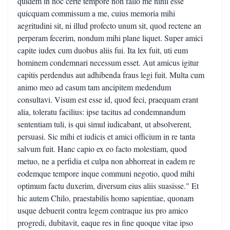
quidem in hoc certe tempore non fallo me nihil esse
quicquam commissum a me, cuius memoria mihi
aegritudini sit, ni illud profecto unum sit, quod rectene an
perperam fecerim, nondum mihi plane liquet. Super amici
capite iudex cum duobus aliis fui. Ita lex fuit, uti eum
hominem condemnari necessum esset. Aut amicus igitur
capitis perdendus aut adhibenda fraus legi fuit. Multa cum
animo meo ad casum tam ancipitem medendum
consultavi. Visum est esse id, quod feci, praequam erant
alia, toleratu facilius: ipse tacitus ad condemnandum
sententiam tuli, is qui simul iudicabant, ut absolverent,
persuasi. Sic mihi et iudicis et amici officium in re tanta
salvum fuit. Hanc capio ex eo facto molestiam, quod
metuo, ne a perfidia et culpa non abhorreat in eadem re
eodemque tempore inque communi negotio, quod mihi
optimum factu duxerim, diversum eius aliis suasisse." Et
hic autem Chilo, praestabilis homo sapientiae, quonam
usque debuerit contra legem contraque ius pro amico
progredi, dubitavit, eaque res in fine quoque vitae ipso