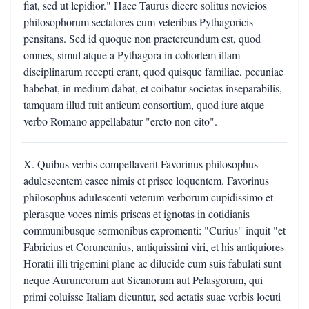
fiat, sed ut lepidior." Haec Taurus dicere solitus novicios
philosophorum sectatores cum veteribus Pythagoricis
pensitans. Sed id quoque non praetereundum est, quod
omnes, simul atque a Pythagora in cohortem illam
disciplinarum recepti erant, quod quisque familiae, pecuniae
habebat, in medium dabat, et coibatur societas inseparabilis,
tamquam illud fuit anticum consortium, quod iure atque
verbo Romano appellabatur "ercto non cito".
X. Quibus verbis compellaverit Favorinus philosophus
adulescentem casce nimis et prisce loquentem. Favorinus
philosophus adulescenti veterum verborum cupidissimo et
plerasque voces nimis priscas et ignotas in cotidianis
communibusque sermonibus expromenti: "Curius" inquit "et
Fabricius et Coruncanius, antiquissimi viri, et his antiquiores
Horatii illi trigemini plane ac dilucide cum suis fabulati sunt
neque Auruncorum aut Sicanorum aut Pelasgorum, qui
primi coluisse Italiam dicuntur, sed aetatis suae verbis locuti