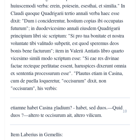
huiuscemodi verba: erein, poiesein, esesthai, et similia." In
Claudi quoque Quadrigarii tertio annali verba haec esse
dixit: "Dum i conciderentur, hostium copias ibi occupatas
futurum"; in duodevicesimo annali eiusdem Quadrigarii
principium libri sic scriptum: "Si pro tua bonitate et nostra
voluntate tibi valitudo subpetit, est quod speremus deos
bonis bene facturum"; item in Valerii Antiatis libro quarto
vicesimo simili modo scriptum esse: "Si eae res divinae
factae recteque perlitatae essent, haruspices dixerunt omnia
ex sententia processurum esse". "Plautus etiam in Casina,
cum de puella loqueretur, "occisurum" dixit, non
"occisuram", his verbis:
etiamne habet Casina gladium? - habet, sed duos.—Quid
10
duos ?—altero te occisurum ait, altero vilicum.
Item Laberius in Gemellis: