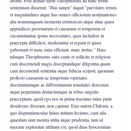
deonti. Post deinde idem Theophrastus ad hanc ferme
sententiam disseruit: "Has tamen" inquit "parvitates rerum
et magnitudines atque has omnes officiorum aestimationes
alia nonnumquam momenta extrinsecus atque aliae quasi
appendices personarum et causarum et temporum et
circumstantiae ipsius necessitates, quas includere in
praecepta difficilest, moderantur et regunt et quasi
gubernant et nunc ratas efficiunt, nunc inritas." Haec
taliaque Theophrastus satis caute et sollicite et religiose
cum discernendi magis disceptandique diligentia quam
cum decernendi sententia atque fiducia scripsit, quoniam
profecto causarum ac temporum varietates
discriminumque ac differentiarum tenuitates derectum
atque perpetuum distinctumque in rebus singulis
praeceptum, quod ego nos in prima tractatus istius parte
desiderare dixeram, non capiunt. Eius autem Chilonis, a
quo disputatiunculae huius initium fecimus, cum alia
quaedam sunt monita utilia atque prudentia, tum id
maxime exploratae utilitatis est, quod duas ferocissimas