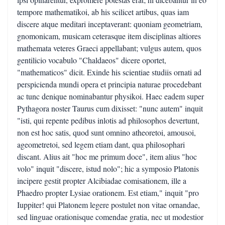
tempore mathematikoi, ab his scilicet artibus, quas iam
discere atque meditari inceptaverant: quoniam geometriam,
gnomonicam, musicam ceterasque item disciplinas altiores
mathemata veteres Graeci appellabant; vulgus autem, quos
gentilicio vocabulo "Chaldaeos" dicere oportet,
"mathematicos" dicit. Exinde his scientiae studiis ornati ad
perspicienda mundi opera et principia naturae procedebant
ac tunc denique nominabantur physikoi. Haec eadem super
Pythagora noster Taurus cum dixisset: "nunc autem" inquit
"isti, qui repente pedibus inlotis ad philosophos devertunt,
non est hoc satis, quod sunt omnino atheoretoi, amousoi,
ageometretoi, sed legem etiam dant, qua philosophari
discant. Alius ait "hoc me primum doce", item alius "hoc
volo" inquit "discere, istud nolo"; hic a symposio Platonis
incipere gestit propter Alcibiadae comisationem, ille a
Phaedro propter Lysiae orationem. Est etiam," inquit "pro
Iuppiter! qui Platonem legere postulet non vitae ornandae,
sed linguae orationisque comendae gratia, nec ut modestior