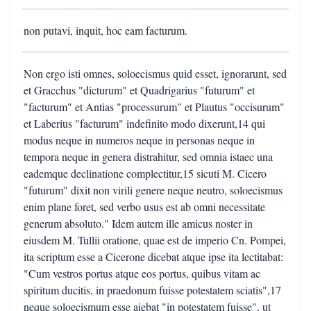
non putavi, inquit, hoc eam facturum.
Non ergo isti omnes, soloecismus quid esset, ignorarunt, sed
et Gracchus "dicturum" et Quadrigarius "futurum" et
"facturum" et Antias "processurum" et Plautus "occisurum"
et Laberius "facturum" indefinito modo dixerunt,14 qui
modus neque in numeros neque in personas neque in
tempora neque in genera distrahitur, sed omnia istaec una
eademque declinatione complectitur,15 sicuti M. Cicero
"futurum" dixit non virili genere neque neutro, soloecismus
enim plane foret, sed verbo usus est ab omni necessitate
generum absoluto." Idem autem ille amicus noster in
eiusdem M. Tullii oratione, quae est de imperio Cn. Pompei,
ita scriptum esse a Cicerone dicebat atque ipse ita lectitabat:
"Cum vestros portus atque eos portus, quibus vitam ac
spiritum ducitis, in praedonum fuisse potestatem sciatis",17
neque soloecismum esse aiebat "in potestatem fuisse", ut