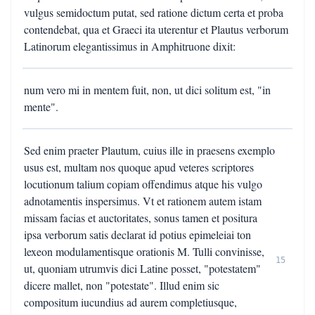
vulgus semidoctum putat, sed ratione dictum certa et proba
contendebat, qua et Graeci ita uterentur et Plautus verborum
Latinorum elegantissimus in Amphitruone dixit:
num vero mi in mentem fuit, non, ut dici solitum est, "in
mente".
Sed enim praeter Plautum, cuius ille in praesens exemplo
usus est, multam nos quoque apud veteres scriptores
locutionum talium copiam offendimus atque his vulgo
adnotamentis inspersimus. Vt et rationem autem istam
missam facias et auctoritates, sonus tamen et positura
ipsa verborum satis declarat id potius epimeleiai ton
lexeon modulamentisque orationis M. Tulli convinisse,
15
ut, quoniam utrumvis dici Latine posset, "potestatem"
dicere mallet, non "potestate". Illud enim sic
compositum iucundius ad aurem completiusque,