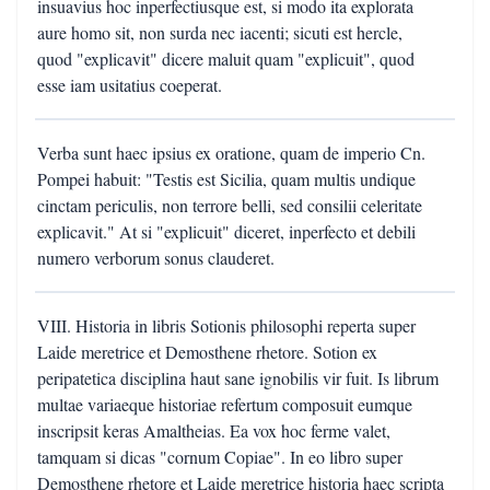
insuavius hoc inperfectiusque est, si modo ita explorata
aure homo sit, non surda nec iacenti; sicuti est hercle,
quod "explicavit" dicere maluit quam "explicuit", quod
esse iam usitatius coeperat.
Verba sunt haec ipsius ex oratione, quam de imperio Cn.
Pompei habuit: "Testis est Sicilia, quam multis undique
cinctam periculis, non terrore belli, sed consilii celeritate
explicavit." At si "explicuit" diceret, inperfecto et debili
numero verborum sonus clauderet.
VIII. Historia in libris Sotionis philosophi reperta super
Laide meretrice et Demosthene rhetore. Sotion ex
peripatetica disciplina haut sane ignobilis vir fuit. Is librum
multae variaeque historiae refertum composuit eumque
inscripsit keras Amaltheias. Ea vox hoc ferme valet,
tamquam si dicas "cornum Copiae". In eo libro super
Demosthene rhetore et Laide meretrice historia haec scripta