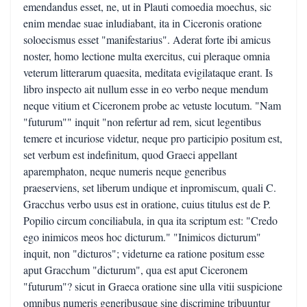
emendandus esset, ne, ut in Plauti comoedia moechus, sic
enim mendae suae inludiabant, ita in Ciceronis oratione
soloecismus esset "manifestarius". Aderat forte ibi amicus
noster, homo lectione multa exercitus, cui pleraque omnia
veterum litterarum quaesita, meditata evigilataque erant. Is
libro inspecto ait nullum esse in eo verbo neque mendum
neque vitium et Ciceronem probe ac vetuste locutum. "Nam
"futurum"" inquit "non refertur ad rem, sicut legentibus
temere et incuriose videtur, neque pro participio positum est,
set verbum est indefinitum, quod Graeci appellant
aparemphaton, neque numeris neque generibus
praeserviens, set liberum undique et inpromiscum, quali C.
Gracchus verbo usus est in oratione, cuius titulus est de P.
Popilio circum conciliabula, in qua ita scriptum est: "Credo
ego inimicos meos hoc dicturum." "Inimicos dicturum"
inquit, non "dicturos"; videturne ea ratione positum esse
aput Gracchum "dicturum", qua est aput Ciceronem
"futurum"? sicut in Graeca oratione sine ulla vitii suspicione
omnibus numeris generibusque sine discrimine tribuuntur