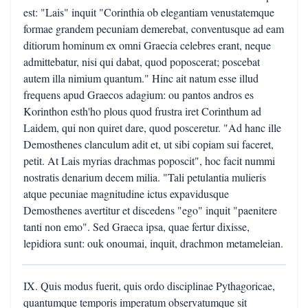
est: "Lais" inquit "Corinthia ob elegantiam venustatemque
formae grandem pecuniam demerebat, conventusque ad eam
ditiorum hominum ex omni Graecia celebres erant, neque
admittebatur, nisi qui dabat, quod poposcerat; poscebat
autem illa nimium quantum." Hinc ait natum esse illud
frequens apud Graecos adagium: ou pantos andros es
Korinthon esth'ho plous quod frustra iret Corinthum ad
Laidem, qui non quiret dare, quod posceretur. "Ad hanc ille
Demosthenes clanculum adit et, ut sibi copiam sui faceret,
petit. At Lais myrias drachmas poposcit", hoc facit nummi
nostratis denarium decem milia. "Tali petulantia mulieris
atque pecuniae magnitudine ictus expavidusque
Demosthenes avertitur et discedens "ego" inquit "paenitere
tanti non emo". Sed Graeca ipsa, quae fertur dixisse,
lepidiora sunt: ouk onoumai, inquit, drachmon metameleian.
IX. Quis modus fuerit, quis ordo disciplinae Pythagoricae,
quantumque temporis imperatum observatumque sit