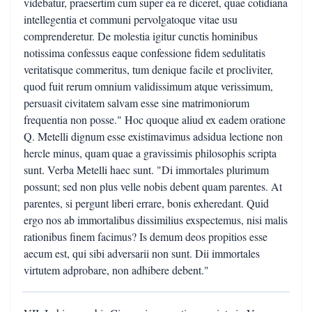
videbatur, praesertim cum super ea re diceret, quae cotidiana
intellegentia et communi pervolgatoque vitae usu
comprenderetur. De molestia igitur cunctis hominibus
notissima confessus eaque confessione fidem sedulitatis
veritatisque commeritus, tum denique facile et procliviter,
quod fuit rerum omnium validissimum atque verissimum,
persuasit civitatem salvam esse sine matrimoniorum
frequentia non posse." Hoc quoque aliud ex eadem oratione
Q. Metelli dignum esse existimavimus adsidua lectione non
hercle minus, quam quae a gravissimis philosophis scripta
sunt. Verba Metelli haec sunt. "Di immortales plurimum
possunt; sed non plus velle nobis debent quam parentes. At
parentes, si pergunt liberi errare, bonis exheredant. Quid
ergo nos ab immortalibus dissimilius exspectemus, nisi malis
rationibus finem facimus? Is demum deos propitios esse
aecum est, qui sibi adversarii non sunt. Dii immortales
virtutem adprobare, non adhibere debent."