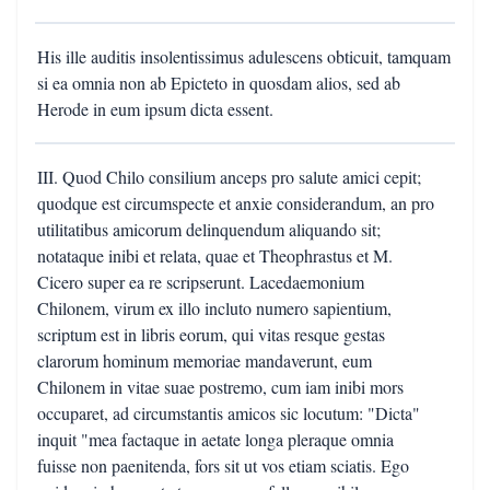
His ille auditis insolentissimus adulescens obticuit, tamquam
si ea omnia non ab Epicteto in quosdam alios, sed ab
Herode in eum ipsum dicta essent.
III. Quod Chilo consilium anceps pro salute amici cepit;
quodque est circumspecte et anxie considerandum, an pro
utilitatibus amicorum delinquendum aliquando sit;
notataque inibi et relata, quae et Theophrastus et M.
Cicero super ea re scripserunt. Lacedaemonium
Chilonem, virum ex illo incluto numero sapientium,
scriptum est in libris eorum, qui vitas resque gestas
clarorum hominum memoriae mandaverunt, eum
Chilonem in vitae suae postremo, cum iam inibi mors
occuparet, ad circumstantis amicos sic locutum: "Dicta"
inquit "mea factaque in aetate longa pleraque omnia
fuisse non paenitenda, fors sit ut vos etiam sciatis. Ego