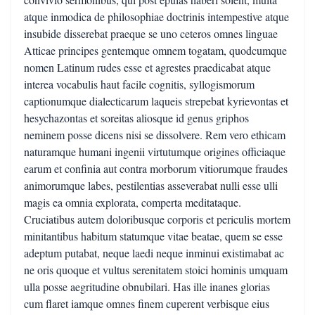
atque inmodica de philosophiae doctrinis intempestive atque
insubide disserebat praeque se uno ceteros omnes linguae
Atticae principes gentemque omnem togatam, quodcumque
nomen Latinum rudes esse et agrestes praedicabat atque
interea vocabulis haut facile cognitis, syllogismorum
captionumque dialecticarum laqueis strepebat kyrievontas et
hesychazontas et soreitas aliosque id genus griphos
neminem posse dicens nisi se dissolvere. Rem vero ethicam
naturamque humani ingenii virtutumque origines officiaque
earum et confinia aut contra morborum vitiorumque fraudes
animorumque labes, pestilentias asseverabat nulli esse ulli
magis ea omnia explorata, comperta meditataque.
Cruciatibus autem doloribusque corporis et periculis mortem
minitantibus habitum statumque vitae beatae, quem se esse
adeptum putabat, neque laedi neque inminui existimabat ac
ne oris quoque et vultus serenitatem stoici hominis umquam
ulla posse aegritudine obnubilari. Has ille inanes glorias
cum flaret iamque omnes finem cuperent verbisque eius