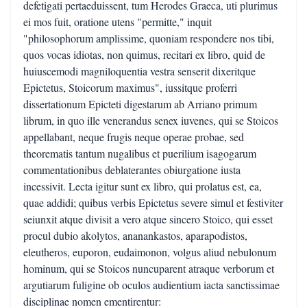
defetigati pertaeduissent, tum Herodes Graeca, uti plurimus
ei mos fuit, oratione utens "permitte," inquit
"philosophorum amplissime, quoniam respondere nos tibi,
quos vocas idiotas, non quimus, recitari ex libro, quid de
huiuscemodi magniloquentia vestra senserit dixeritque
Epictetus, Stoicorum maximus", iussitque proferri
dissertationum Epicteti digestarum ab Arriano primum
librum, in quo ille venerandus senex iuvenes, qui se Stoicos
appellabant, neque frugis neque operae probae, sed
theorematis tantum nugalibus et puerilium isagogarum
commentationibus deblaterantes obiurgatione iusta
incessivit. Lecta igitur sunt ex libro, qui prolatus est, ea,
quae addidi; quibus verbis Epictetus severe simul et festiviter
seiunxit atque divisit a vero atque sincero Stoico, qui esset
procul dubio akolytos, ananankastos, aparapodistos,
eleutheros, euporon, eudaimonon, volgus aliud nebulonum
hominum, qui se Stoicos nuncuparent atraque verborum et
argutiarum fuligine ob oculos audientium iacta sanctissimae
disciplinae nomen ementirentur: