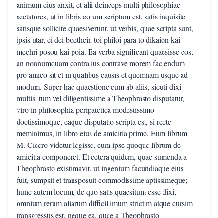
animum eius anxit, et alii deinceps multi philosophiae
sectatores, ut in libris eorum scriptum est, satis inquisite
satisque sollicite quaesiverunt, ut verbis, quae scripta sunt,
ipsis utar, ei dei boethein toi philoi para to dikaion kai
mechri posou kai poia. Ea verba significant quaesisse eos,
an nonnumquam contra ius contrave morem faciendum
pro amico sit et in qualibus causis et quemnam usque ad
modum. Super hac quaestione cum ab aliis, sicuti dixi,
multis, tum vel diligentissime a Theophrasto disputatur,
viro in philosophia peripatetica modestissimo
doctissimoque, eaque disputatio scripta est, si recte
meminimus, in libro eius de amicitia primo. Eum librum
M. Cicero videtur legisse, cum ipse quoque librum de
amicitia componeret. Et cetera quidem, quae sumenda a
Theophrasto existimavit, ut ingenium facundiaque eius
fuit, sumpsit et transposuit commodissime aptissimeque;
hunc autem locum, de quo satis quaesitum esse dixi,
omnium rerum aliarum difficillimum strictim atque cursim
transgressus est, neque ea, quae a Theophrasto