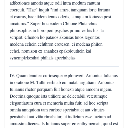
adfectiones amoris atque odii intra modum cautum
coercuit. "Hac" inquit "fini ames, tamquam forte fortuna
et osurus, hac itidem tenus oderis, tamquam fortasse post
amaturus." Super hoc eodem Chilone Plutarchus
philosophus in libro peri psyches primo verbis his ita
scripsit: Cheilon ho palaios akousas tinos legontos
medena echein echthron erotesen, ei medena philon
echei, nomizon ex anankes epakolouthein kai
synemplekesthai philiais apechtheias.
IV. Quam tenuiter curioseque exploraverit Antonius Iulianus
in oratione M. Tullii verbi ab eo mutati argutiam. Antonius
Iulianus rhetor perquam fuit honesti atque amoeni ingeni.
Doctrina quoque ista utiliore ac delectabili veterumque
elegantiarum cura et memoria multa fuit; ad hoc scripta
omnia antiquiora tam curiose spectabat et aut virtutes
pensitabat aut vitia rimabatur, ut iudicium esse factum ad
amussim diceres. Is Iulianus super eo enthymemati, quod est