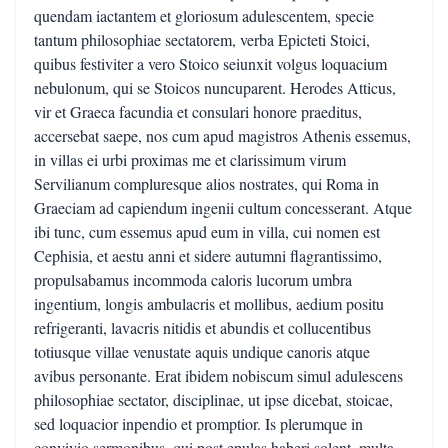
quendam iactantem et gloriosum adulescentem, specie
tantum philosophiae sectatorem, verba Epicteti Stoici,
quibus festiviter a vero Stoico seiunxit volgus loquacium
nebulonum, qui se Stoicos nuncuparent. Herodes Atticus,
vir et Graeca facundia et consulari honore praeditus,
accersebat saepe, nos cum apud magistros Athenis essemus,
in villas ei urbi proximas me et clarissimum virum
Servilianum compluresque alios nostrates, qui Roma in
Graeciam ad capiendum ingenii cultum concesserant. Atque
ibi tunc, cum essemus apud eum in villa, cui nomen est
Cephisia, et aestu anni et sidere autumni flagrantissimo,
propulsabamus incommoda caloris lucorum umbra
ingentium, longis ambulacris et mollibus, aedium positu
refrigeranti, lavacris nitidis et abundis et collucentibus
totiusque villae venustate aquis undique canoris atque
avibus personante. Erat ibidem nobiscum simul adulescens
philosophiae sectator, disciplinae, ut ipse dicebat, stoicae,
sed loquacior inpendio et promptior. Is plerumque in
convivio sermonibus, qui post epulas haberi solent, multa