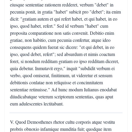
eiusque sententiae rationem redderet, verbum "debet" in
pecunia ponit, in gratia "habet" subicit pro "debet"; ita enim
dicit: "gratiam autem et qui refert habet, et qui habet, in eo
ipso, quod habet, refert." Sed id verbum "habet" cum
proposita comparatione non satis convenit. Debitio enim
gratiae, non habitio, cum pecunia confertur, atque ideo
consequens quidem fuerat sic dicere: "et qui debet, in eo
ipso, quod debet, refert"; sed absurdum et nimis coactum
foret, si nondum redditam gratiam eo ipso redditam diceret,
quia debetur. Inmutavit ergo," inquit "subdidit verbum ei
verbo, quod omiserat, finitimum, ut videretur et sensum
debitionis conlatae non reliquisse et concinnitatem
sententiae retinuisse." Ad hunc modum Iulianus enodabat
diiudicabatque veterum scriptorum sententias, quas aput
eum adulescentes lectitabant.
V. Quod Demosthenes rhetor cultu corporis atque vestitu
probris obnoxio infamique munditia fuit; quodque item