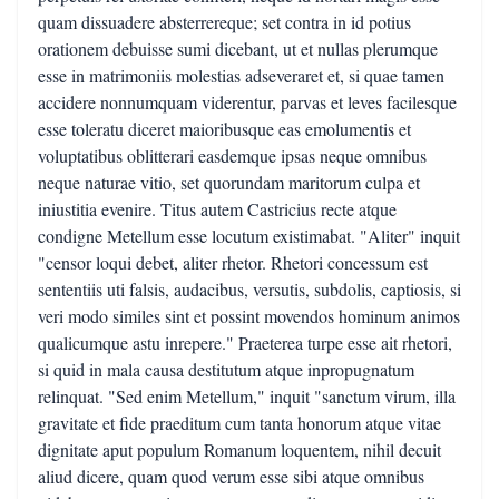
quam dissuadere absterrereque; set contra in id potius
orationem debuisse sumi dicebant, ut et nullas plerumque
esse in matrimoniis molestias adseveraret et, si quae tamen
accidere nonnumquam viderentur, parvas et leves facilesque
esse toleratu diceret maioribusque eas emolumentis et
voluptatibus oblitterari easdemque ipsas neque omnibus
neque naturae vitio, set quorundam maritorum culpa et
iniustitia evenire. Titus autem Castricius recte atque
condigne Metellum esse locutum existimabat. "Aliter" inquit
"censor loqui debet, aliter rhetor. Rhetori concessum est
sententiis uti falsis, audacibus, versutis, subdolis, captiosis, si
veri modo similes sint et possint movendos hominum animos
qualicumque astu inrepere." Praeterea turpe esse ait rhetori,
si quid in mala causa destitutum atque inpropugnatum
relinquat. "Sed enim Metellum," inquit "sanctum virum, illa
gravitate et fide praeditum cum tanta honorum atque vitae
dignitate aput populum Romanum loquentem, nihil decuit
aliud dicere, quam quod verum esse sibi atque omnibus