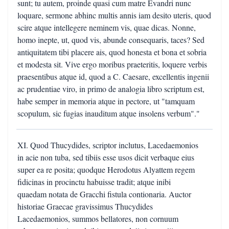
sunt; tu autem, proinde quasi cum matre Evandri nunc
loquare, sermone abhinc multis annis iam desito uteris, quod
scire atque intellegere neminem vis, quae dicas. Nonne,
homo inepte, ut, quod vis, abunde consequaris, taces? Sed
antiquitatem tibi placere ais, quod honesta et bona et sobria
et modesta sit. Vive ergo moribus praeteritis, loquere verbis
praesentibus atque id, quod a C. Caesare, excellentis ingenii
ac prudentiae viro, in primo de analogia libro scriptum est,
habe semper in memoria atque in pectore, ut "tamquam
scopulum, sic fugias inauditum atque insolens verbum"."
XI. Quod Thucydides, scriptor inclutus, Lacedaemonios
in acie non tuba, sed tibiis esse usos dicit verbaque eius
super ea re posita; quodque Herodotus Alyattem regem
fidicinas in procinctu habuisse tradit; atque inibi
quaedam notata de Gracchi fistula contionaria. Auctor
historiae Graecae gravissimus Thucydides
Lacedaemonios, summos bellatores, non cornuum