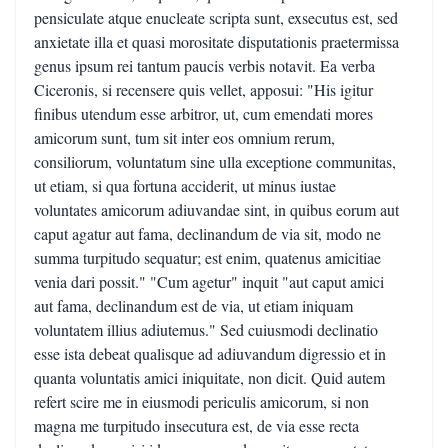
pensiculate atque enucleate scripta sunt, exsecutus est, sed
anxietate illa et quasi morositate disputationis praetermissa
genus ipsum rei tantum paucis verbis notavit. Ea verba
Ciceronis, si recensere quis vellet, apposui: "His igitur
finibus utendum esse arbitror, ut, cum emendati mores
amicorum sunt, tum sit inter eos omnium rerum,
consiliorum, voluntatum sine ulla exceptione communitas,
ut etiam, si qua fortuna acciderit, ut minus iustae
voluntates amicorum adiuvandae sint, in quibus eorum aut
caput agatur aut fama, declinandum de via sit, modo ne
summa turpitudo sequatur; est enim, quatenus amicitiae
venia dari possit." "Cum agetur" inquit "aut caput amici
aut fama, declinandum est de via, ut etiam iniquam
voluntatem illius adiutemus." Sed cuiusmodi declinatio
esse ista debeat qualisque ad adiuvandum digressio et in
quanta voluntatis amici iniquitate, non dicit. Quid autem
refert scire me in eiusmodi periculis amicorum, si non
magna me turpitudo insecutura est, de via esse recta