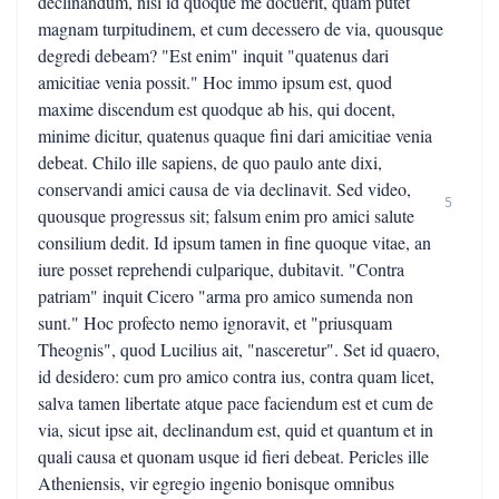
declinandum, nisi id quoque me docuerit, quam putet
magnam turpitudinem, et cum decessero de via, quousque
degredi debeam? "Est enim" inquit "quatenus dari
amicitiae venia possit." Hoc immo ipsum est, quod
maxime discendum est quodque ab his, qui docent,
minime dicitur, quatenus quaque fini dari amicitiae venia
debeat. Chilo ille sapiens, de quo paulo ante dixi,
conservandi amici causa de via declinavit. Sed video,
5
quousque progressus sit; falsum enim pro amici salute
consilium dedit. Id ipsum tamen in fine quoque vitae, an
iure posset reprehendi culparique, dubitavit. "Contra
patriam" inquit Cicero "arma pro amico sumenda non
sunt." Hoc profecto nemo ignoravit, et "priusquam
Theognis", quod Lucilius ait, "nasceretur". Set id quaero,
id desidero: cum pro amico contra ius, contra quam licet,
salva tamen libertate atque pace faciendum est et cum de
via, sicut ipse ait, declinandum est, quid et quantum et in
quali causa et quonam usque id fieri debeat. Pericles ille
Atheniensis, vir egregio ingenio bonisque omnibus