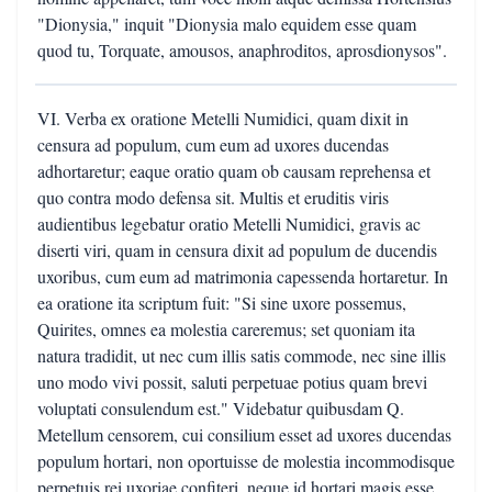
"Dionysia," inquit "Dionysia malo equidem esse quam
quod tu, Torquate, amousos, anaphroditos, aprosdionysos".
VI. Verba ex oratione Metelli Numidici, quam dixit in
censura ad populum, cum eum ad uxores ducendas
adhortaretur; eaque oratio quam ob causam reprehensa et
quo contra modo defensa sit. Multis et eruditis viris
audientibus legebatur oratio Metelli Numidici, gravis ac
diserti viri, quam in censura dixit ad populum de ducendis
uxoribus, cum eum ad matrimonia capessenda hortaretur. In
ea oratione ita scriptum fuit: "Si sine uxore possemus,
Quirites, omnes ea molestia careremus; set quoniam ita
natura tradidit, ut nec cum illis satis commode, nec sine illis
uno modo vivi possit, saluti perpetuae potius quam brevi
voluptati consulendum est." Videbatur quibusdam Q.
Metellum censorem, cui consilium esset ad uxores ducendas
populum hortari, non oportuisse de molestia incommodisque
perpetuis rei uxoriae confiteri, neque id hortari magis esse