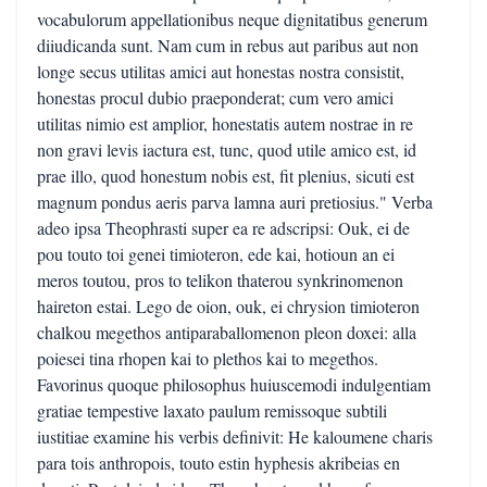
vocabulorum appellationibus neque dignitatibus generum
diiudicanda sunt. Nam cum in rebus aut paribus aut non
longe secus utilitas amici aut honestas nostra consistit,
honestas procul dubio praeponderat; cum vero amici
utilitas nimio est amplior, honestatis autem nostrae in re
non gravi levis iactura est, tunc, quod utile amico est, id
prae illo, quod honestum nobis est, fit plenius, sicuti est
magnum pondus aeris parva lamna auri pretiosius." Verba
adeo ipsa Theophrasti super ea re adscripsi: Ouk, ei de
pou touto toi genei timioteron, ede kai, hotioun an ei
meros toutou, pros to telikon thaterou synkrinomenon
haireton estai. Lego de oion, ouk, ei chrysion timioteron
chalkou megethos antiparaballomenon pleon doxei: alla
poiesei tina rhopen kai to plethos kai to megethos.
Favorinus quoque philosophus huiuscemodi indulgentiam
gratiae tempestive laxato paulum remissoque subtili
iustitiae examine his verbis definivit: He kaloumene charis
para tois anthropois, touto estin hyphesis akribeias en