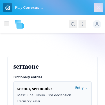
Dism
Play
Conexus →
Search
Navigation
sermone
Dictionary entries
sermo, sermonis
:
Entry →
Masculine · Noun · 3rd declension
Frequency
:
Lesser