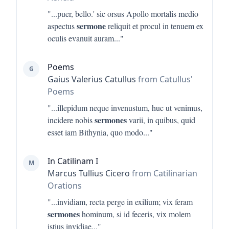
"...
puer, bello.' sic orsus Apollo mortalis medio
sermone
aspectus
reliquit et procul in tenuem ex
oculis evanuit auram
..."
Poems
G
Gaius Valerius Catullus
from Catullus'
Poems
"...
illepidum neque invenustum, huc ut venimus,
sermones
incidere nobis
varii, in quibus, quid
esset iam Bithynia, quo modo
..."
In Catilinam I
M
Marcus Tullius Cicero
from Catilinarian
Orations
"...
invidiam, recta perge in exilium; vix feram
sermones
hominum, si id feceris, vix molem
istius invidiae
..."