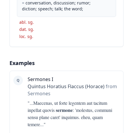
=
conversation, discussion; rumor;
diction; speech; talk; the word;
abl. sg.
dat. sg.
loc. sg.
Examples
Sermones I
Q
Quintus Horatius Flaccus (Horace)
from
Sermones
"...
Maecenas, ut forte legentem aut tacitum
sermone
inpellat quovis
: 'molestus, communi
sensu plane caret' inquimus. eheu, quam
temere
..."