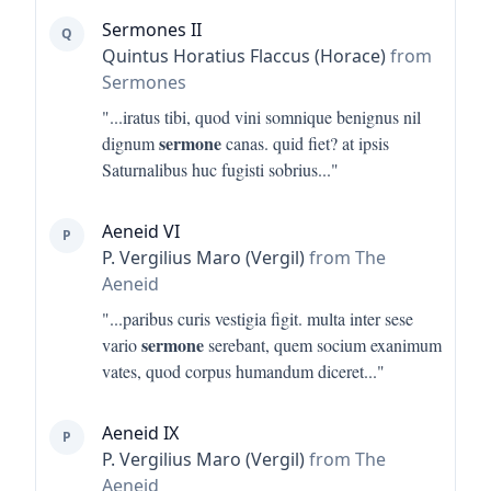
Sermones II
Q
Quintus Horatius Flaccus (Horace)
from
Sermones
"...
iratus tibi, quod vini somnique benignus nil
sermone
dignum
canas. quid fiet? at ipsis
Saturnalibus huc fugisti sobrius
..."
Aeneid VI
P
P. Vergilius Maro (Vergil)
from The
Aeneid
"...
paribus curis vestigia figit. multa inter sese
sermone
vario
serebant, quem socium exanimum
vates, quod corpus humandum diceret
..."
Aeneid IX
P
P. Vergilius Maro (Vergil)
from The
Aeneid