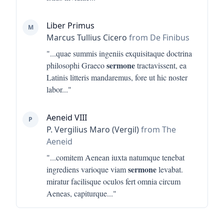
Liber Primus
M
Marcus Tullius Cicero
from De Finibus
"...
quae summis ingeniis exquisitaque doctrina
sermone
philosophi Graeco
tractavissent, ea
Latinis litteris mandaremus, fore ut hic noster
labor
..."
Aeneid VIII
P
P. Vergilius Maro (Vergil)
from The
Aeneid
"...
comitem Aenean iuxta natumque tenebat
sermone
ingrediens varioque viam
levabat.
miratur facilisque oculos fert omnia circum
Aeneas, capiturque
..."